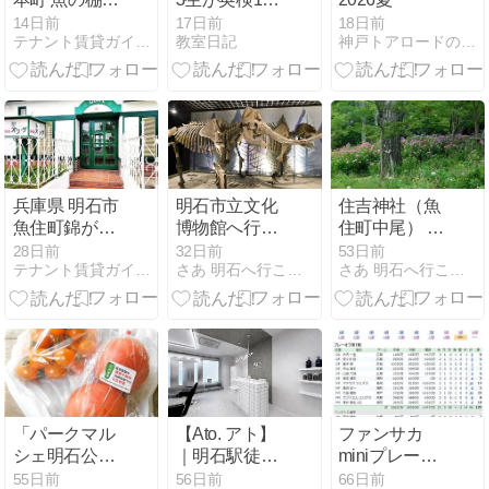
店街本通り 新
に合格！ECC
14日前
17日前
18日前
テナント賃貸ガイド明石
教室日記
神戸トアロードの絵本屋さん えんかん舎
築テナント募
ジュニア〜個
集開始！ 飲食
別指導ベスト
店可能 土日祝
ワンで掴んだ
OK 【1階テナ
最高の成果
ント】 貸店
舗・テナント
兵庫県 明石市
明石市立文化
住吉神社（魚
魚住町錦が丘
博物館へ行っ
住町中尾） あ
店舗一棟貸 魚
てきました。
じさいの花 ＆
28日前
32日前
53日前
テナント賃貸ガイド明石
さあ 明石へ行こう。
さあ 明石へ行こう。
住駅徒歩3分
「アカシゾ
明石の新アイ
駅ちか 美容室
ウ」の化石は
ドルユニット
跡 ロードサイ
凄い迫力！！
Twin・
ド 角地 貸店
Crew（ツイン
舗・テナント
クルー）
「パークマル
【Ato. アト】
ファンサカ
シェ明石公
｜明石駅徒歩
miniプレーオ
園」でミニト
圏内で人気美
フ1 105点 ＆
55日前
56日前
66日前