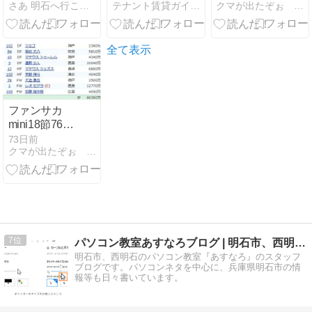
さあ 明石へ行こう。
テナント賃貸ガイド明石
クマが出たぞぉ シーズン２
マトなどを購
容師が新店舗
プレーオフ2
入しました！
をオープン｜
編成 キャラに
白と黒を基調
ない大逆転
としたこだわ
劇・・・
全て表示
りの美容室が
誕生
ファンサカ
mini18節76点
＆ 順位決定戦
73日前
クマが出たぞぉ シーズン２
1編成 守備は
完ぺきだった
んだが・・・
7
パソコン教室あすなろブログ | 明石市、西明石のパソコン教…
明石市、西明石のパソコン教室『あすなろ』のスタッフ
ブログです。パソコンネタを中心に、兵庫県明石市の情
報等も日々書いています。