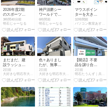
2026年度2期
神戸須磨シー
マウスポイン
のスポーツ教
ワールドで神
ターを大きく
室受講生募集
戸市在住の65
する
3時間40分前
6時間前
32時間前
明石じゃーなる
明石じゃーなる
パソコン教室あすなろブログ | 明石市、西明石のパソコン教…
が始まって
歳以上を対象
る！8月15日
とした「敬老
必着【中央体
の日感謝
育会館】
DAYS」が実
施されるみた
い！9月17
日〜19日
まだまだ、建
色々ありまし
【開店】不要
設ラッシュの
たが、無事に
品を譲り合え
明石市 大久保
明石市 魚住に
るリユース拠
2日前
2日前
2日前
大好きな明石市大久保 大久保駅周辺のちょっとした情報
大好きな明石市大久保 大久保駅周辺のちょっとした情報
明石たうんず｜兵庫県明石市ローカル情報を毎日配信
駅前です。
あります、グ
点「ジモティ
ランシャリオ
ースポット」
Ⅳ お申し込み
が明石・魚住
いただきまし
にオープン
た！！