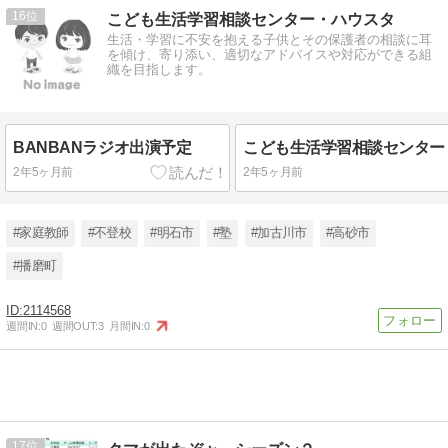
16
こども生活学習相談センター・ハウスタ
生活・学習に不安を抱える子供とその保護者の相談に耳
を傾け、寄り添い、適切なアドバイスや対応ができる組
織を目指します。
BANBANラジオ出演予定
2年5ヶ月前
2年5ヶ月前
#家庭教師
#不登校
#明石市
#塾
#加古川市
#高砂市
#播磨町
2114568
週間IN:
0
週間OUT:
3
月間IN:
0
17