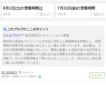
8月1日(土)の営業時間は
7月31日(金)の営業時間
9日前
10日前
このブログのここがポイント
多言語対応とキャッシュレス推進
国内外の多彩なスケジュールや言語に対応した情報発信を特徴とし、営業
時間や営業予定を詳細に伝えることに重きを置いています。各記事は、そ
の日の営業時間を明確に示しつつ、環境に配慮した包装方針や決済手段も
合わせて紹介。小規模ながら温かみのある接客やお得な提案も垣間見える
内容で、日々の営業情報を丁寧に伝えることによって、訪れる人に安心感
と親しみを提供しています。
1939421
5
週間IN:
0
週間OUT:
15
月間IN:
2