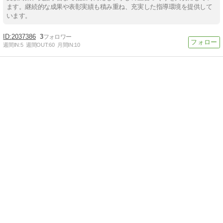
ます。継続的な成果や表彰実績も積み重ね、充実した指導環境を提供して
います。
2037386
3
週間IN:
5
週間OUT:
60
月間IN:
10