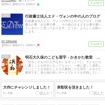
2114447
11
週間IN:
0
週間OUT:
2
月間IN:
0
18
行政書士法人エド・ヴォンの中の人のブログ
行政書士法人エド・ヴォンの中の人のブログです。行政
書士の事、お仕事の事…。その他のさまざまな事を書い
ていきたいと思っております。どうか、よろしくお願い
します。…
1956446
週間IN:
0
週間OUT:
2
月間IN:
0
19
明石大久保のこども習字・かきかた教室 瑛扇書道会
『好きこそものの上手なれ』をモットーに、子どもたち
に書くことを好きになってもらい、一緒に楽しく成長し
ていくことを目的とした少人数制こども習字・かきかた
教室です。居心地の良いサードプレイスを目指していま
す。
大作にチャレンジしました！
表彰状を頂きました！
4ヶ月前
4ヶ月前