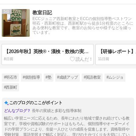
5
教室日記
ECCジュニア西新町教室とECCの個別指導塾ベストワン
明石・西新町校は、西新町駅から徒歩1分程度のところに
ある便利な教室です。教室のお知らせや様子などを綴っ
ています。
【2026年秋】英検®・漢検・数検の実施＆受験希望者募集のお知らせのお知らせ
8日前
11日前
#明石市
#個別指導
#塾
#成績アップ
#英語教室
#ムシジョ
#西新町
このブログのここがポイント
長年の実績と多彩な指導体制
幅広い学習ニーズに応えるため、長年にわたり地域で愛され続けている教
室です。学校や資格試験のサポートはもちろん、個別指導やオーダーメイ
ドの学習プランにより、生徒一人ひとりの成長を促進します。資格取得や
受験対策、英語学習まで幅広く対応し、学びの土台づくりを大切にしてい