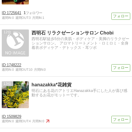
1725641
1
週間IN:
0
週間OUT:
3
月間IN:
1
12
西明石 リラクゼーションサロン Chobi
西明石駅徒歩5分の美肌・ボディケア・美脚のリラクゼー
ションサロン。 アロマトリートメント・ロミロミ・全身
着衣ボディケア・デトックス・耳ツボ
1748222
週間IN:
0
週間OUT:
10
月間IN:
0
13
hanazakka*花雑貨
明石にある花のアトリエHanazakka手にした人が喜び感
動するお花がモットーです。
1509829
週間IN:
0
週間OUT:
4
月間IN:
0