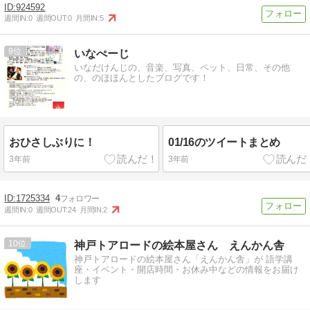
924592
週間IN:
0
週間OUT:
0
月間IN:
5
9
いなぺーじ
いなだけんじの、音楽、写真、ペット、日常、その他
の、のほほんとしたブログです！
おひさしぶりに！
01/16のツイートまとめ
3年前
3年前
1725334
4
週間IN:
0
週間OUT:
24
月間IN:
2
10
神戸トアロードの絵本屋さん えんかん舎
神戸トアロードの絵本屋さん「えんかん舎」が 語学講
座・イベント・開店時間・お休み中などの情報をお届け
します