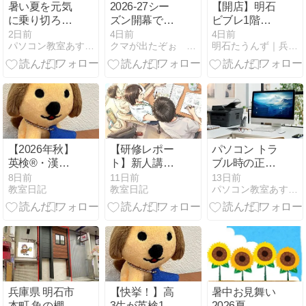
暑い夏を元気
2026-27シー
【開店】明石
に乗り切ろ
ズン開幕で
ビブレ1階に
う！8月のパ
す。。。
青果店「八百
2日前
4日前
4日前
パソコン教室あすなろブログ | 明石市、西明石のパソコン教…
クマが出たぞぉ シーズン２
明石たうんず｜兵庫県明石市ローカル情報を毎日配信
ソコン教室♪
太商店 大久保
店」が8月20
日オープン予
定
【2026年秋】
【研修レポー
パソコン トラ
英検®・漢
ト】新人講師
ブル時の正し
検・数検の実
が見た「当塾
い対処
8日前
11日前
13日前
教室日記
教室日記
パソコン教室あすなろブログ | 明石市、西明石のパソコン教…
施＆受験希望
の授業」のリ
者募集のお知
アル！生徒の
らせのお知ら
やる気を引き
せ
出す秘密と
は？
兵庫県 明石市
【快挙！】高
暑中お見舞い
本町 魚の棚商
3生が英検1級
2026夏