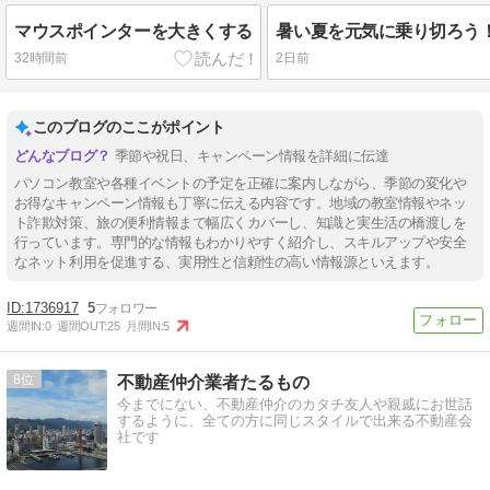
マウスポインターを大きくする
32時間前
2日前
このブログのここがポイント
季節や祝日、キャンペーン情報を詳細に伝達
パソコン教室や各種イベントの予定を正確に案内しながら、季節の変化や
お得なキャンペーン情報も丁寧に伝える内容です。地域の教室情報やネッ
ト詐欺対策、旅の便利情報まで幅広くカバーし、知識と実生活の橋渡しを
行っています。専門的な情報もわかりやすく紹介し、スキルアップや安全
なネット利用を促進する、実用性と信頼性の高い情報源といえます。
1736917
5
週間IN:
0
週間OUT:
25
月間IN:
5
8
不動産仲介業者たるもの
今までにない、不動産仲介のカタチ友人や親戚にお世話
するように、全ての方に同じスタイルで出来る不動産会
社です