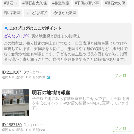
#明石市
#明石市大久保
#書道教室
#子供の習い事
#明石大久保
#習字教室
#こども習字
#かきかた教室
このブログのここがポイント
実体験重視と励ましの指導法
この教室は、書く技術の向上だけでなく、自己表現と経験を通じた学びを
重視しています。実体験を大切にし、墨磨りや字形の認識など、紙だけで
なく触覚や感覚も刺激します。子どもの自主性や成長を促しながら、指導
者も温かく寄り添うことで、自信と意欲を育てることに特徴があります。
2110107
3
週間IN:
0
週間OUT:
0
月間IN:
0
20
明石の地域情報室
子午線の街に暮らす情報室長しごせんです。明石駅周辺
を中心にイベントやお店の情報を中心に更新していきま
す。
1987130
1
週間IN:
0
週間OUT:
0
月間IN:
0