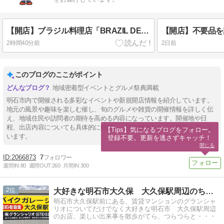
【開店】ブラジル料理店「BRAZIL DE FILIPPIS」がジェノバライン明石港北にオープンしてた
2時間40分前
2日前
このブログのここがポイント
地域密着型イベントとグルメ祭典満載
明石市内で開催される多彩なイベントや新規開店情報を紹介しています。
地元の風景や趣味を楽しむ催し、旬のグルメや雑貨の開催情報を詳しく伝
え、地域住民や訪問者の期待を高める内容になっています。開催地や日
程、出店内容についても具体的に解説し、街の魅力を伝える役割を担って
【Tips】気になるブログをフォロー。

います。
登録不要。更新を逃さずキャッチ！
閉じる
2066873
7
週間IN:
80
週間OUT:
260
月間IN:
300
2
大好きな明石市大久保 大久保駅周辺のちょっとした情報
明石市大久保駅前にある、賃貸マンションのグランシャ
リオについてだけでなく大好きな明石市 大久保駅周辺
のお店、楽しい出来事を散歩がてら、つらつらと・・・