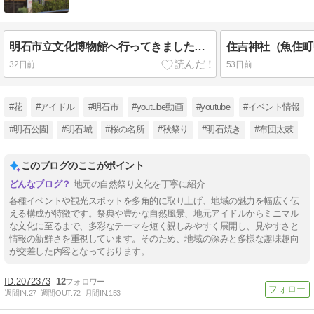
明石市立文化博物館へ行ってきました。「アカシゾウ」の化石は凄い迫力！！
32日前
53日前
#花
#アイドル
#明石市
#youtube動画
#youtube
#イベント情報
#明石公園
#明石城
#桜の名所
#秋祭り
#明石焼き
#布団太鼓
このブログのここがポイント
地元の自然祭り文化を丁寧に紹介
各種イベントや観光スポットを多角的に取り上げ、地域の魅力を幅広く伝
える構成が特徴です。祭典や豊かな自然風景、地元アイドルからミニマル
な文化に至るまで、多彩なテーマを短く親しみやすく展開し、見やすさと
情報の新鮮さを重視しています。そのため、地域の深みと多様な趣味趣向
が交差した内容となっております。
2072373
12
週間IN:
27
週間OUT:
72
月間IN:
153