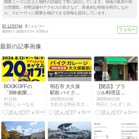
開業ニーズに応えた物件の詳細を丁寧に紹介しています。地域の風景や街
の雰囲気、付帯設備やアクセスの良さなど、具体的な特徴を明示しなが
ら、スピーディに開業を検討できる情報を提供しています。
1233744
3
週間IN:
3
週間OUT:
54
月間IN:
9
最新の記事画像
BOOKOFFの
明石市 大久保
【開店】ブラ
「36th創業
駅前 バイクガ
ジル料理店
祭」が8月13
レージ大久保
「BRAZIL DE
47分前
1時間20分前
2時間40分前
明石じゃーなる
大好きな明石市大久保 大久保駅周辺のちょっとした情報
明石たうんず｜兵庫県明石市ローカル情報を毎日配信
日～16日の4
駅前Ⅲ のぼり
FILIPPIS」が
日間開催！ア
を新調しまし
ジェノバライ
プリ会員限定
た！！
ン明石港北に
で本全品が
オープンして
20%オフに！
た