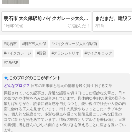
明石市 大久保駅前 バイクガレージ大久保駅前Ⅲ のぼりを新調しました！！
1時間20分前
2日前
#明石市
#明石市大久保
#バイクガレージ大久保駅前
#バイクガレージ
#賃貸
#グランシャリオ
#サイクルロック
#GBASE
このブログのここがポイント
日常の出来事と地元の情報を鋭く掘り下げる文章
掲載されているの記事は、身近な話題を切り口にした軽妙な文章と、日々
の気づきや体験を巧みに融合させています。具体的な事例や現場の様子を
散りばめながら、読者に親近感を与えつつも、鋭い視点で社会や人物の内
面に触れる工夫を見せています。街中の風景やちょっとしたトラブルか
ら、個人的な観察まで、多彩な視点を通じて普段見過ごしがちな日常の一
コマに新たな光をあてています。情報の鮮度とリアルさを兼ね備え、日常
の裏側に潜むほんの少しの面白さや気づきを伝えることに重きを置いてい
ます。