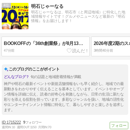
4
明石じゃーなる
明石じゃーなるは、明石市（と周辺地域）に特化した地
域情報サイトです！グルメやニュースなど最新の『明石
情報』をお届けします！
BOOKOFFの「36th創業祭」が8月13日～16日の4日間開催！アプリ会員限定で本全品が20%オフに！
47分前
3時間40分前
このブログのここがポイント
旬の話題と地域密着情報が満載
神戸や明石の最新イベントや新規店舗情報をいち早く紹介し、地域での最
新動きをわかりやすく伝えることを基本としています。イベントやオープ
ン情報を詳細に伝え、読者の好奇心を刺激しながら、日常の生活に新たな
彩りを添える役割を担っています。多彩なジャンルを扱い、地域の活性化
やエンターテインメント情報に特化して、暮らしやすさと楽しさを追求し
ます。
1715222
9
週間IN:
10
週間OUT:
1150
月間IN:
70