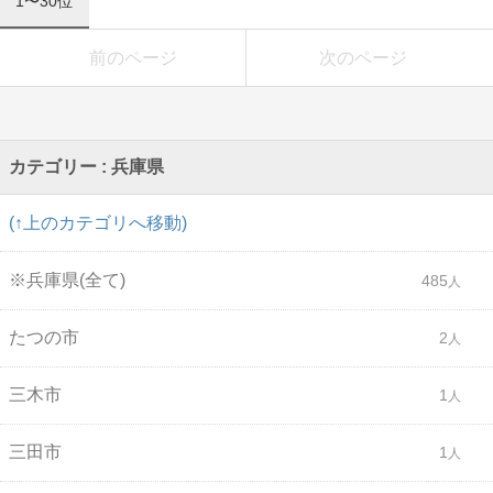
1〜30位
前のページ
次のページ
カテゴリー : 兵庫県
(↑上のカテゴリへ移動)
※兵庫県(全て)
485
たつの市
2
三木市
1
三田市
1