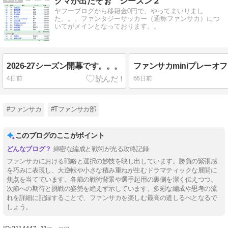
クマが出たぞぉ シーズン２
ヤフーブログから移籍金0円で、やってまいりまし
た。。。ファンタジーサッカー（通称ファンサカ）につ
いてがメインとなっております。。
2026-27シーズン開幕です。。。
4日前
66日前
#ファンサカ
#Tファンサカ部
このブログのここがポイント
綿密な編成と戦術が光る攻略記録
ファンサカにおける戦略と選択の妙技を映し出しています。勝負の緊張感
を巧みに表現し、大逆転や小さな積み重ねが生むドラマティックな展開に
焦点を当てています。各節の戦術背景や選手起用の裏側を潔く伝えつつ、
次節への期待と挑戦の姿勢を絶えず示しています。多彩な編成や思考の流
れを詳細に記録することで、ファンサカを楽しむ最高の道しるべとなるで
しょう。