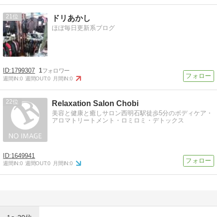
21
ドリあかし
ほぼ毎日更新系ブログ
1799307
1
週間IN:
0
週間OUT:
0
月間IN:
0
22
Relaxation Salon Chobi
美容と健康と癒しサロン西明石駅徒歩5分のボディケア・
アロマトリートメント・ロミロミ・デトックス
1649941
週間IN:
0
週間OUT:
0
月間IN:
0