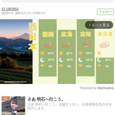
1883854
週間IN:
33
週間OUT:
174
月間IN:
117
もっと見る
arrow_forward_ios
Powered by 
GliaStudios
Mute
3
さあ 明石へ行こう。
さあ 明石へ行こう。太陽サンサン、兵庫県明石市の今を
紹介します。