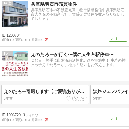
14
兵庫県明石市売買物件
兵庫県明石市の不動産売買・物件情報発信中兵庫県明石
市大久保の不動産会社。賃貸売買物件多数お取り扱いし
ております
1233734
週間IN:
0
週間OUT:
4
月間IN:
0
15
えのたろーが行く〜僕の人生各駅停車〜
２代目・勝手に山陽沿線活性化計画を実施中！ 生粋の神
戸っ子えのたろーが、地元の魅力をお伝えします。
えのたろー引退します【ご愛読ありがとうございました】
5年前
5年前
1906720
3
週間IN:
0
週間OUT:
3
月間IN:
0