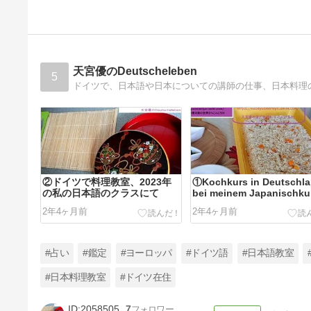
天宮優のDeutscheleben
5
②ドイツで料理教室、2023年
①Kochkurs in Deutschla
の私の日本語のクラスにて
bei meinem Japanischku
im Jahr 2023
2年4ヶ月前
2年4ヶ月前
#占い
#鑑定
#ヨーロッパ
#ドイツ語
#日本語教室
#日本料理教室
#ドイツ在住
2058505
7