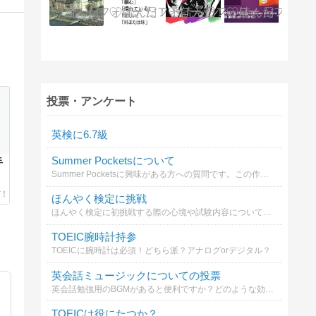
投票・アンケート
英検に6.7級
Summer Pocketsについて
手
Summer Pocketsに興味がある方への質問です。この作品をプレイしてみたいですか？
ほんやく検定に挑戦
ほんやく検定に初挑戦する際の心境や試験内容について投票してください
TOEIC腕時計持参
TOEICに腕時計は必須！どちら派？アナログorデジタル？
英会話ミュージックについての投票
英会話勉強用のBGMがあると便利ですか？どのような効果が期待できますか？
TOEICは役にたつか？