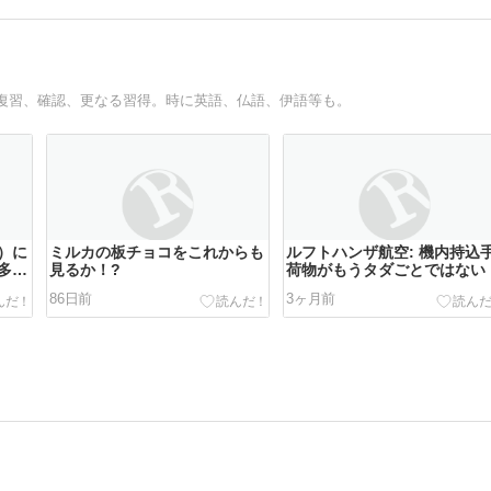
復習、確認、更なる習得。時に英語、仏語、伊語等も。
）に
ミルカの板チョコをこれからも
ルフトハンザ航空: 機内持込
多数
見るか！?
荷物がもうタダごとではない
86日前
3ヶ月前