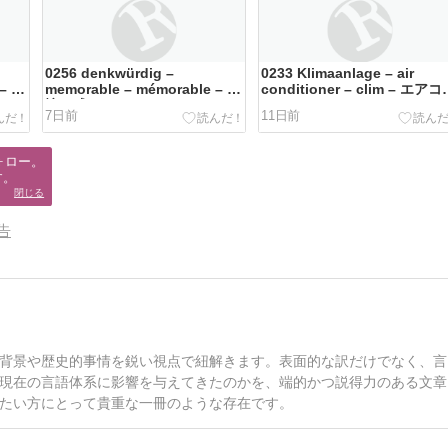
0256 denkwürdig –
0233 Klimaanlage – air
 – 記
memorable – mémorable – 記
conditioner – clim – エア
憶に残る I
III
7日前
11日前
ロー。

す。
閉じる
告
背景や歴史的事情を鋭い視点で紐解きます。表面的な訳だけでなく、言
現在の言語体系に影響を与えてきたのかを、端的かつ説得力のある文章
たい方にとって貴重な一冊のような存在です。