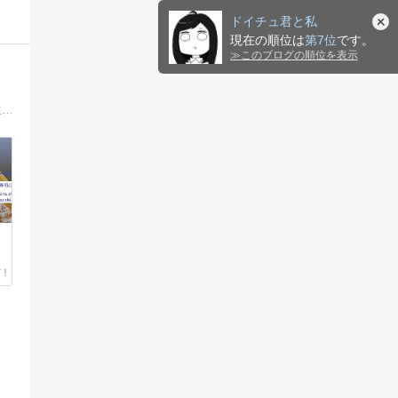
ドイチュ君と私
現在の順位は
第7位
です。
≫
このブログの順位を表示
ドイツで、日本語や日本についての講師の仕事、日本料理の先生等をしています。西洋占星術の世界から、天宮優の星の世界の観点を生かし、星読みも交え、日本語とドイツ語で更新中.