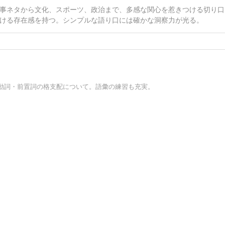
事ネタから文化、スポーツ、政治まで、多感な関心を惹きつける切り口
ける存在感を持つ。シンプルな語り口には確かな洞察力が光る。
動詞・前置詞の格支配について。語彙の練習も充実。