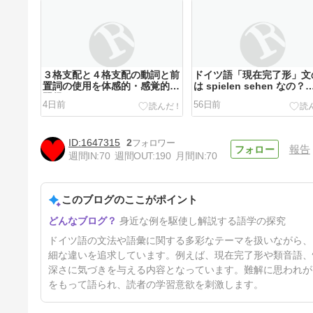
３格支配と４格支配の動詞と前
ドイツ語「現在完了形」文
置詞の使用を体感的・感覚的に
は spielen sehen なの？
習得するには
spielen gesehen ではな
4日前
56日前
の？
1647315
2
報告
週間IN:
70
週間OUT:
190
月間IN:
70
このブログのここがポイント
”ドイツ語作文力" を極めたく
身近な例を駆使し解説する語学の探究
はないでしょうか、ちょっとだ
けご一緒にどうぞ
72日前
ドイツ語の文法や語彙に関する多彩なテーマを扱いながら、
細な違いを追求しています。例えば、現在完了形や類音語、
深さに気づきを与える内容となっています。難解に思われが
をもって語られ、読者の学習意欲を刺激します。