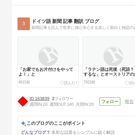
ドイツ語 新聞 記事 翻訳 ブログ
3
新聞記事を読んで世界に感心安心する楽しく面白く独語の
「お家でもお片付けをやって
「ラテン語は死後（死語？
よ！」と
するな」とオーストリアの
の著名人たちが訴えている
46日前
79日前
163839
2
報告
週間IN:
20
週間OUT:
140
月間IN:
20
このブログのここがポイント
わたしは男の人が欲しい、でも
多彩な話題をシンプルに鋭く解説
弱虫男はまっぴらよ、とカタリ