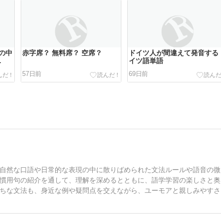
の中
赤字席？ 無料席？ 空席？
ドイツ人が間違えて発音する
イツ語単語
い
57日前
69日前
自然な口語や日常的な表現の中に散りばめられた文法ルールや語音の微
慣用句の紹介を通して、理解を深めるとともに、語学学習の楽しさと奥
ちな文法も、身近な例や疑問点を交えながら、ユーモアと親しみやすさ