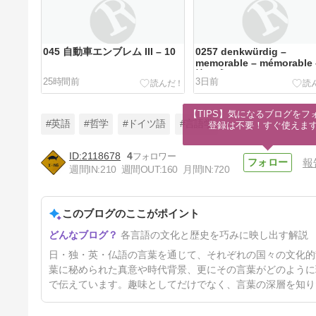
045 自動車エンブレム III – 10
0257 denkwürdig –
memorable – mémorable
憶に残る II
25時間前
3日前
【TIPS】気になるブログをフォ
#英語
#哲学
#ドイツ語
#言語学
登録は不要！すぐ使えま
2118678
4
報
週間IN:
210
週間OUT:
160
月間IN:
720
043 自動車エンブレム III – 8
このブログのここがポイント
11日前
各言語の文化と歴史を巧みに映し出す解説
日・独・英・仏語の言葉を通じて、それぞれの国々の文化的
葉に秘められた真意や時代背景、更にその言葉がどのように
で伝えています。趣味としてだけでなく、言葉の深層を知り