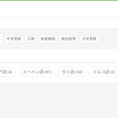
検索
中学受験
広島
家庭教師
個別指導
大学受験
ア語
スペイン語
タイ語
トルコ語
4
87
34
2