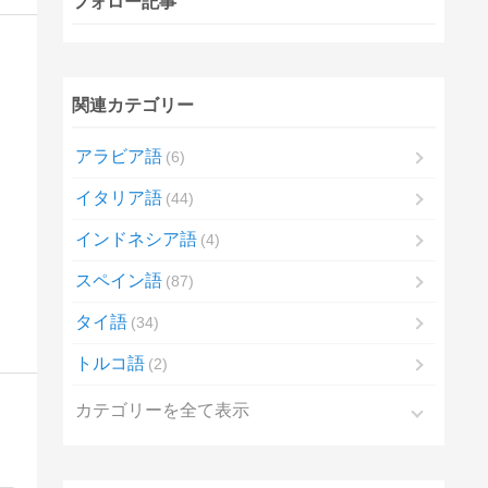
フォロー記事
関連カテゴリー
アラビア語
6
イタリア語
44
インドネシア語
4
スペイン語
87
タイ語
34
トルコ語
2
カテゴリーを全て表示