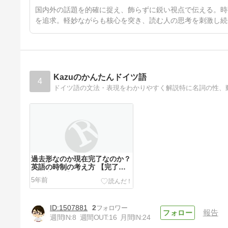
ーナ・ヴィット
3ヶ月前
国内外の話題を的確に捉え、飾らずに鋭い視点で伝える。時
を追求。軽妙ながらも核心を突き、読む人の思考を刺激し続
Kazuのかんたんドイツ語
4
ドイツ語の文法・表現をわかりやすく解説特に名詞の性、
過去形なのか現在完了なのか？
英語の時制の考え方 【完了
相・完了形】
5年前
1507881
2
報告
週間IN:
8
週間OUT:
16
月間IN:
24