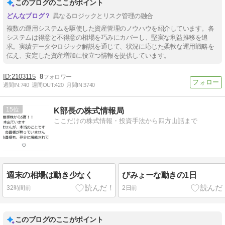
このブログのここがポイント
異なるロジックとリスク管理の融合
複数の運用システムを駆使した資産管理のノウハウを紹介しています。各
システムは得意と不得意の相場を巧みにカバーし、堅実な利益推移を追
求。実績データやロジック解説を通じて、状況に応じた柔軟な運用戦略を
伝え、安定した資産増加に役立つ情報を提供しています。
2103115
8
週間IN:
740
週間OUT:
420
月間IN:
3740
15
K部長の株式情報局
ここだけの株式情報・投資手法から四方山話まで
週末の相場は動き少なく
びみょーな動きの1日
32時間前
2日前
このブログのここがポイント