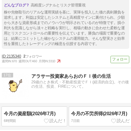
高精度シグナルとリスク管理重視
株や先物取引のリアルな運用実績を基に、実弾を投入した後の真剣勝負を
追求します。利益は安定したシステムと高精度サインに裏付けられ、少額
から大きな資産形成までのノウハウが明示されているのが特徴です。損小
利大を意識しながら淡々と戦略を実行し、相場の動きに合わせた柔軟な運
用とリスクコントロールの重要性を伝えています。勝負の場面で重要なの
は、結果にコミットした確かなシステムの運用能力。そんな堅実さと効率
性を重視したトレーディングの極意を伝授する内容です。
2135340
2
週間IN:
670
週間OUT:
460
月間IN:
3310
17
アラサー投資家あらおのＦＩ後の生活
29歳のとき株式・不動産投資でＦＩ(経済的自立)。その後
の生活、投資、FIREについて。
今月の資産額(2026年7月)
今月の不労所得(2026年7月)
6時間前
7日前