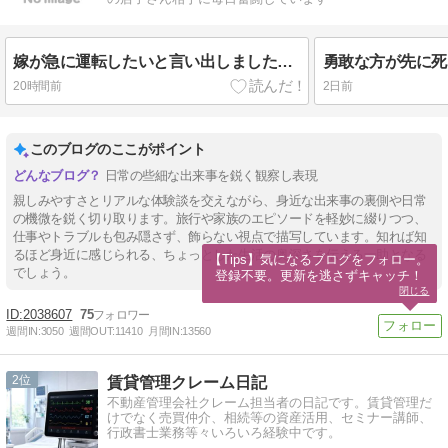
嫁が急に運転したいと言い出しましたのお話
勇敢な方が先に死
20時間前
2日前
このブログのここがポイント
日常の些細な出来事を鋭く観察し表現
親しみやすさとリアルな体験談を交えながら、身近な出来事の裏側や日常
の機微を鋭く切り取ります。旅行や家族のエピソードを軽妙に綴りつつ、
仕事やトラブルも包み隠さず、飾らない視点で描写しています。知れば知
るほど身近に感じられる、ちょっとした生活の奥深さを伝える一助となる
【Tips】気になるブログをフォロー。

でしょう。
登録不要。更新を逃さずキャッチ！
閉じる
2038607
75
週間IN:
3050
週間OUT:
11410
月間IN:
13560
2
賃貸管理クレーム日記
不動産管理会社クレーム担当者の日記です。賃貸管理だ
けでなく売買仲介、相続等の資産活用、セミナー講師、
行政書士業務等々いろいろ経験中です。