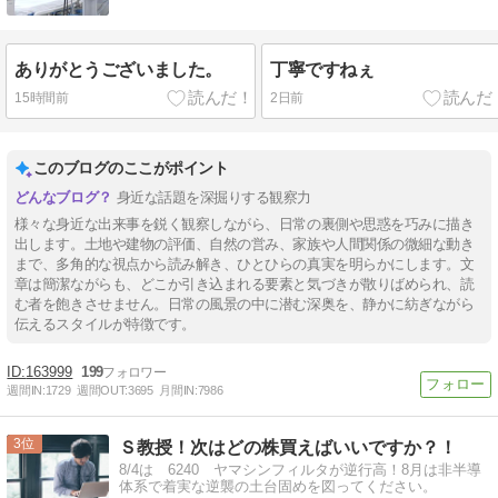
ありがとうございました。
丁寧ですねぇ
15時間前
2日前
このブログのここがポイント
身近な話題を深掘りする観察力
様々な身近な出来事を鋭く観察しながら、日常の裏側や思惑を巧みに描き
出します。土地や建物の評価、自然の営み、家族や人間関係の微細な動き
まで、多角的な視点から読み解き、ひとひらの真実を明らかにします。文
章は簡潔ながらも、どこか引き込まれる要素と気づきが散りばめられ、読
む者を飽きさせません。日常の風景の中に潜む深奥を、静かに紡ぎながら
伝えるスタイルが特徴です。
163999
199
週間IN:
1729
週間OUT:
3695
月間IN:
7986
3
Ｓ教授！次はどの株買えばいいですか？！
8/4は 6240 ヤマシンフィルタが逆行高！8月は非半導
体系で着実な逆襲の土台固めを図ってください。