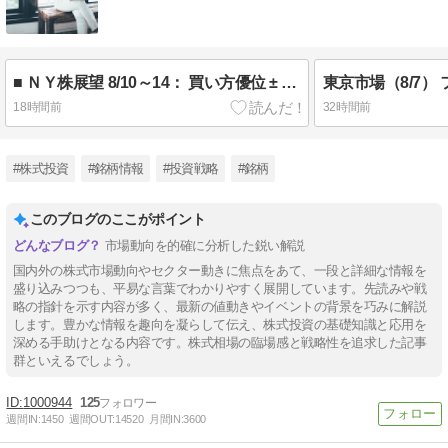
■ ＮＹ株展望 8/10～14： 買い方優位 ± 金融政策見通し
18時間前
32時間前
#株式投資
#銘柄情報
#投資戦略
#銘柄
このブログのここがポイント
市場動向を的確に分析した鋭い解説
国内外の株式市場動向やセクター動きに焦点をあて、一段と詳細な情報を
盛り込みつつも、平易な言葉でわかりやすく展開しています。先読みや戦
略の指針を示す内容が多く、最新の値動きやイベントの背景を巧みに解説
します。豊かな情報を趣向を凝らして伝え、株式投資の基礎知識と応用を
深める手助けとなる内容です。株式相場の臨場感と戦略性を追求した記事
群といえるでしょう。
1000944
125
週間IN:
1450
週間OUT:
14520
月間IN:
3600