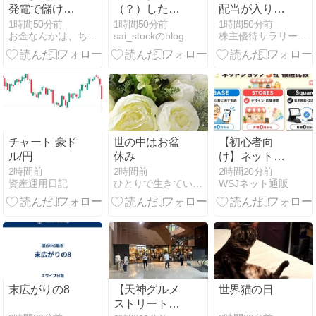
発電で儲けさ
（？）した冷
配当が入りま
せてもらいま
感ポンチョ
した！
1時間50分前
1時間50分前
1時間50分前
お金なんかは、ちょっとでイイのだ〜２
sai_stockのblog
株主優待サラリーマンがFIREを達成するまでの軌跡
した。
「着るだけで
体感-15℃」←
これ
チャート 豪ド
世の中はお盆
【初心者向
ル/円
休み
け】ネットシ
ョップでは何
2時間前
2時間前
2時間20分前
資産運用日記
ひとりで生きていくために〜 All roads
WSJネット通販
が売れる？売
れやすい商品
と選び方を解
説
末広がりの8
【天神グルメ
世界猫の日
ストリート天