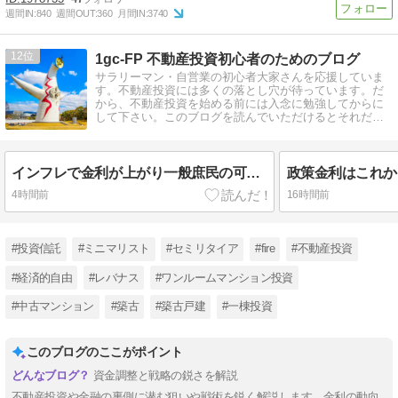
週間IN:
840
週間OUT:
360
月間IN:
3740
12
1gc-FP 不動産投資初心者のためのブログ
サラリーマン・自営業の初心者大家さんを応援していま
す。不動産投資には多くの落とし穴が待っています。だ
から、不動産投資を始める前には入念に勉強してからに
して下さい。このブログを読んでいただけるとそれだけ
でも相当の投資力アップになります。
インフレで金利が上がり一般庶民の可処分所得が増えれば家賃も上げられるが庶民の可処分所得は増えない
4時間前
16時間前
#投資信託
#ミニマリスト
#セミリタイア
#fire
#不動産投資
#経済的自由
#レバナス
#ワンルームマンション投資
#中古マンション
#築古
#築古戸建
#一棟投資
このブログのここがポイント
資金調整と戦略の鋭さを解説
不動産投資や金融の裏側に潜む狙いや戦術を鋭く解説します。金利の動向