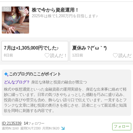
5
株で今から資産運用！
2025年は株で1,200万円を目指します♪
7月は+1,305,000円でした♪
夏休み？(*´ω｀*)
8日前
12日前
このブログのここがポイント
身近な体験と投資の融合が際立つ
株式や仮想通貨といった金融資産の運用実績を、身近な出来事に絡めて軽
妙に綴っています。日常の気づきやちょっとした感動を巧みに盛り込み、
投資の喜びや苦労も含め、飾らない語り口で伝えています。一見するとフ
ランクな文章に潜む投資の奥行きを感じさせ、読者にとって親近感と知識
欲を同時に刺激する内容です。
2135339
14
週間IN:
1160
週間OUT:
2330
月間IN:
5620