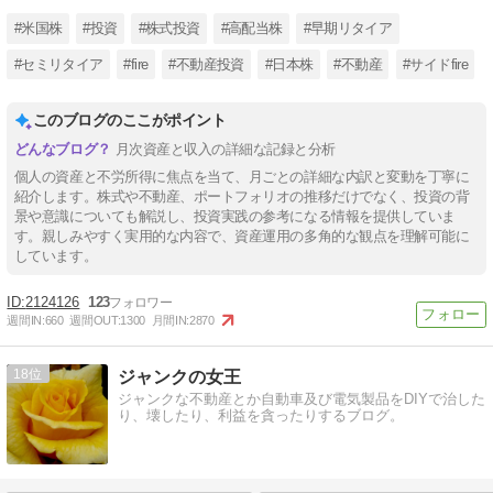
#米国株
#投資
#株式投資
#高配当株
#早期リタイア
#セミリタイア
#fire
#不動産投資
#日本株
#不動産
#サイドfire
このブログのここがポイント
月次資産と収入の詳細な記録と分析
個人の資産と不労所得に焦点を当て、月ごとの詳細な内訳と変動を丁寧に
紹介します。株式や不動産、ポートフォリオの推移だけでなく、投資の背
景や意識についても解説し、投資実践の参考になる情報を提供していま
す。親しみやすく実用的な内容で、資産運用の多角的な観点を理解可能に
しています。
2124126
123
週間IN:
660
週間OUT:
1300
月間IN:
2870
18
ジャンクの女王
ジャンクな不動産とか自動車及び電気製品をDIYで治した
り、壊したり、利益を貪ったりするブログ。