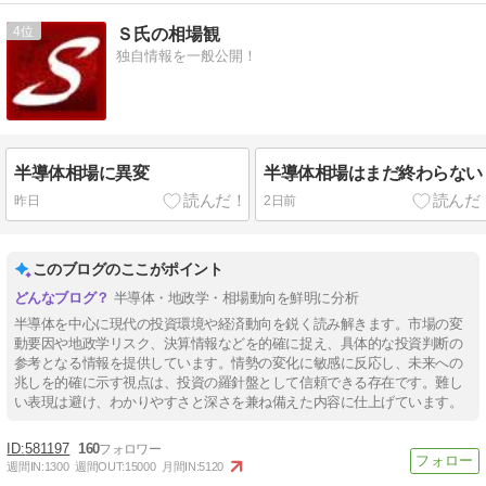
4
Ｓ氏の相場観
独自情報を一般公開！
半導体相場に異変
半導体相場はまだ終わらない
昨日
2日前
このブログのここがポイント
半導体・地政学・相場動向を鮮明に分析
半導体を中心に現代の投資環境や経済動向を鋭く読み解きます。市場の変
動要因や地政学リスク、決算情報などを的確に捉え、具体的な投資判断の
参考となる情報を提供しています。情勢の変化に敏感に反応し、未来への
兆しを的確に示す視点は、投資の羅針盤として信頼できる存在です。難し
い表現は避け、わかりやすさと深さを兼ね備えた内容に仕上げています。
581197
160
週間IN:
1300
週間OUT:
15000
月間IN:
5120