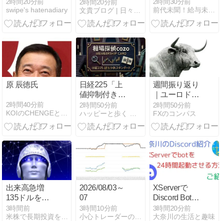
神イナチカ】
2時間20分前
2時間30分前
2時間20分前
swipe's hatenadiary
前代未聞！給与未払日記
文貴ブログ | 日々徒然なるままに
South Side開
業で22店に
原 辰徳氏
日経225「上
週間振り返り
値抑制付き戻
｜ユーロドル
り相場」の謎
の環境認識と
2時間40分前
2時間50分前
2時間50分前
KOIのCHENGEとCHALLENGEはCOOL!
ハッピーと歩く 株と先物・オプションの道
FXのコンパス
を追え
トレード解説
(8/3～7)
出来高急増
2026/08/03～
XServerで
135ドルを抜
07
Discord Botを
けるのか
運営する方法
3時間前
3時間10分前
3時間20分前
米株で長期投資を楽しもう！
小心トレーダーの溜め息
大奈川の生活と趣味
｜起動・停