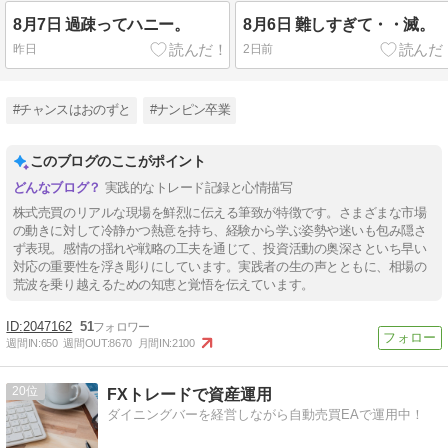
8月7日 過疎ってハニー。
8月6日 難しすぎて・・滅。
昨日
2日前
#チャンスはおのずと
#ナンピン卒業
このブログのここがポイント
実践的なトレード記録と心情描写
株式売買のリアルな現場を鮮烈に伝える筆致が特徴です。さまざまな市場
の動きに対して冷静かつ熱意を持ち、経験から学ぶ姿勢や迷いも包み隠さ
ず表現。感情の揺れや戦略の工夫を通じて、投資活動の奥深さといち早い
対応の重要性を浮き彫りにしています。実践者の生の声とともに、相場の
荒波を乗り越えるための知恵と覚悟を伝えています。
2047162
51
週間IN:
650
週間OUT:
8670
月間IN:
2100
20
FXトレードで資産運用
ダイニングバーを経営しながら自動売買EAで運用中！