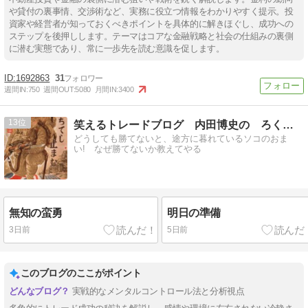
や貸付の裏事情、交渉術など、実務に役立つ情報をわかりやすく提示。投
資家や経営者が知っておくべきポイントを具体的に解きほぐし、成功への
ステップを後押しします。テーマはコアな金融戦略と社会の仕組みの裏側
に潜む実態であり、常に一歩先を読む意識を促します。
1692863
31
週間IN:
750
週間OUT:
5080
月間IN:
3400
13
笑えるトレードブログ 内田博史の ろくでなし日記
どうしても勝てないと、途方に暮れているソコのおま
い! なぜ勝てないか教えてやる
無知の蛮勇
明日の準備
3日前
5日前
このブログのここがポイント
実戦的なメンタルコントロール法と分析視点