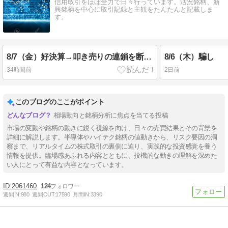
信用取引をほぼ全力で日々行っています。活況銘柄、新
興銘柄を中心に取引記録と主観をたんたんと記載しま
す。
8/7（金）好決算→叩き売りの連鎖を断ち切れ
8/6（木）騙し
34時間前
2日前
このブログのここがポイント
相場動向と銘柄分析に焦点を当てる投稿
市場の変動や銘柄の動きに鋭く視線を向け、日々の売買結果とその背景を
詳細に解説します。半導体やハイテク銘柄の値動きから、リスク要因の洞
察まで、リアルタイムの株式取引の裏側に迫り、実践的な投資感覚を養う
情報を提供。臨場感あふれる内容とともに、投機的な動きの理解を深めた
い人にとって有益な内容となっています。
2061460
124
週間IN:
980
週間OUT:
17590
月間IN:
3390