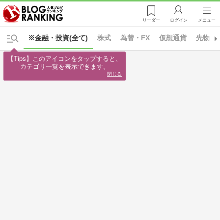
リーダー
ログイン
メニュー
※金融・投資(全て)
株式
為替・FX
仮想通貨
先物・
【Tips】このアイコンをタップすると、

カテゴリ一覧を表示できます。
閉じる