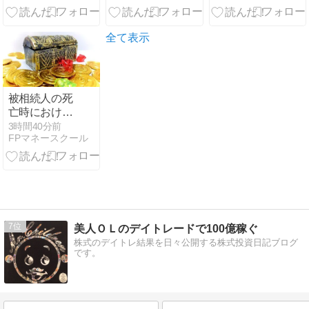
止・24時間稼
働まで解説
全て表示
被相続人の死
亡時における
住所地が国外
3時間40分前
FPマネースクール
にあり、相続
人が居住無制
限納税義務者
である場合、
申告書の提出
先は被相続人
か相続人か、
7
美人ＯＬのデイトレードで100億稼ぐ
どちらの住所
株式のデイトレ結果を日々公開する株式投資日記ブログ
地になります
です。
か？