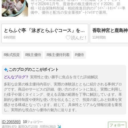
ザイ2026年1月号、晋遊舎の株主優待ガイド2026） 節
税・社会保険料削減・相続推進目的のﾌﾟﾗｲﾍﾞｰﾄｶﾝﾊﾟﾆｰ準
備中。優待と配当の安全重視ﾎﾟｰﾄﾌｫﾘｵで運用。
とらふぐ亭 「泳ぎとらふぐコース」を実食レポ【2026最新】｜コースの内容・味・満足度を徹底解説
6時間前
11時間前
#株式投資
#株主優待
#株主優待到着
#優待
このブログのここがポイント
実用性と使い勝手に焦点を当てた詳細解説
多彩な企業の株主優待内容が、実際の体験談とともに紹介される事例ブロ
グです。商品やサービスの詳細、使い方のポイントに加え、実際に利用し
た様子や届くタイミング、使える店舗の範囲を丁寧に解説しています。革
新的な優待制度や便利な使い方を伝えることで、投資の楽しみと効果を実
感させる構成となっています。総じて、具体性とリアルな情報伝達を重視
し、実用的な視点から優待の魅力に迫ります。
2065893
10
週間IN:
870
週間OUT:
2330
月間IN:
3810