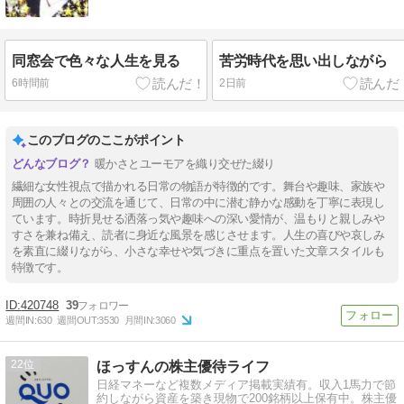
同窓会で色々な人生を見る
苦労時代を思い出しながら
6時間前
2日前
このブログのここがポイント
暖かさとユーモアを織り交ぜた綴り
繊細な女性視点で描かれる日常の物語が特徴的です。舞台や趣味、家族や
周囲の人々との交流を通じて、日常の中に潜む静かな感動を丁寧に表現し
ています。時折見せる洒落っ気や趣味への深い愛情が、温もりと親しみや
すさを兼ね備え、読者に身近な風景を感じさせます。人生の喜びや哀しみ
を素直に綴りながら、小さな幸せや気づきに重点を置いた文章スタイルも
特徴です。
420748
39
週間IN:
630
週間OUT:
3530
月間IN:
3060
22
ほっすんの株主優待ライフ
日経マネーなど複数メディア掲載実績有。収入1馬力で節
約しながら資産を築き現物で200銘柄以上保有中。株主優