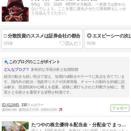
8/6は GS 3168 MERFが大幅高。一発屋では終わら
ないでしょう。ここを更に進化させた◎新銘柄もしっか
り仕込んでください。
□ 分散投資のススメは証券会社の都合
2日前
3日前
このブログのここがポイント
多角的な市場分析と短期指標
経済の動きを鋭い視点で捉え、短期の値動きやテーマに焦点を当てていま
す。国内外の政治・地政学リスクや決算情報、チャートの動向を的確に読
み解き、投資戦術や心構えを提案。経験に裏打ちされた判断力を軸に、堅
実さと冷静さを重視する姿勢が特徴です。
412445
110
週間IN:
890
週間OUT:
7070
月間IN:
2320
10
たつやの株主優待＆配当金・分配金で まったりライフ！
億り人_FIRE達成済。各種ﾒﾃﾞｨｱに掲載（ダイヤモンド・