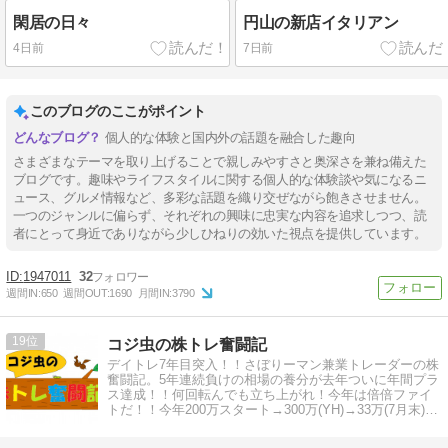
閑居の日々
円山の新店イタリアン
4日前
7日前
このブログのここがポイント
個人的な体験と国内外の話題を融合した趣向
さまざまなテーマを取り上げることで親しみやすさと奥深さを兼ね備えた
ブログです。趣味やライフスタイルに関する個人的な体験談や気になるニ
ュース、グルメ情報など、多彩な話題を織り交ぜながら飽きさせません。
一つのジャンルに偏らず、それぞれの興味に忠実な内容を追求しつつ、読
者にとって身近でありながら少しひねりの効いた視点を提供しています。
1947011
32
週間IN:
650
週間OUT:
1690
月間IN:
3790
19
コジ虫の株トレ奮闘記
デイトレ7年目突入！！さぼりーマン兼業トレーダーの株
奮闘記。5年連続負けの相場の養分が去年ついに年間プラ
ス達成！！何回転んでも立ち上がれ！今年は倍倍ファイ
トだ！！今年200万スタート→300万(YH)→33万(7月末)→
退場か！？