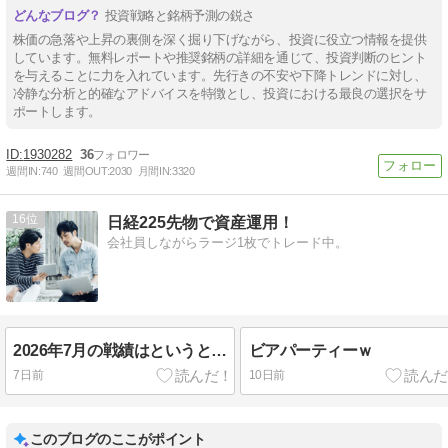
投資戦略と銘柄予測の鋭さ
株価の急落や上昇の裏側を深く掘り下げながら、投資に役立つ情報を提供
しています。無料レポートや推奨銘柄の詳細を通じて、投資判断のヒント
を与えることに力を入れています。先行きの不安や下降トレンドに対し、
冷静な分析と的確なアドバイスを特徴とし、投資における最良の選択をサ
ポートします。
1930282
36
週間IN:
740
週間OUT:
2030
月間IN:
3320
16
日経225先物で資産運用！
会社員しながらラージ1枚でトレード中。
2026年7月の戦績はというと…
ビアパーティーｗ
7日前
10日前
このブログのここがポイント