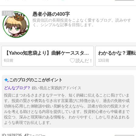
11
愚者小路の400字
投資信託の長期投資をこよなく愛するブログ。読みやす
く、シンプルな記事を目指します。
【Yahoo知恵袋より】曲解ケーススタディ。20代の6割が投資をするようになる未来が！？を400字で。
6日前
13日前
このブログのここがポイント
鋭い視点と実践的アドバイス
投資にまつわるさまざまなテーマを、短く的確に伝えることに長けていま
す。投資の賢さや勇気を引き出す言葉選びに特徴があり、過去の失敗や成
功例を応用した体験談や鋭い見解を交えながら、読者が自分の投資スタイ
ルを考える助けとなる内容を提供しています。投資初心者から中級者まで
役立つ、深みと現実味のある情報を、わかりやすく、しかし引き込まれる
ような表現でお伝えします。
1978735
47