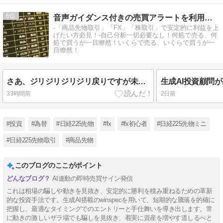
6
音声ガイダンス付きの売買アラートを利用して楽々トレード！
-「商品先物取引」「FX」「株取引」で安定的に利益を上
げたい方必見！-自己分析一切必要なし！何処で売る、何
処で買うが一目瞭然！いくらで売る、いくらで買うが一
目瞭然！
さあ、ジリジリジリジリ戻りですが未だ円高の流れは変わらなさそうです！生成AIでガンガン稼ごう！
33時間前
2日前
#投資
#為替
#日経225先物
#fx
#fx初心者
#日経225先物ミニ
#日経225先物取引
#商品先物
このブログのここがポイント
AI連動の即時売買サイン発信
これは相場の騙しや動きを見抜き、安定的に勝利を積み重ねるための革新
的な投資手法です。生成AI搭載のwinspecを用いて、短期的な騰落を的確に
把握し、最適なタイミングでのエントリーと手仕舞いを導き出します。常
に動きの激しいザラ場でも騙しを見抜き、着実に資産を増やす道しるべと