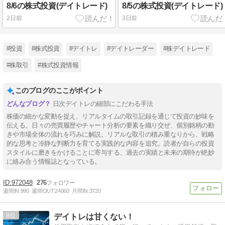
8/6の株式投資(デイトレード)
8/5の株式投資(デイトレード)
2日前
3日前
#投資
#株式投資
#デイトレ
#デイトレーダー
#株デイトレード
#株取引
#株式投資情報
このブログのここがポイント
日次デイトレの細部にこだわる手法
株価の細かな変動を捉え、リアルタイムの取引記録を通じて投資の妙味を
伝える。日々の売買履歴やチャート分析の要素を織り交ぜ、個別銘柄の動
きや市場全体の流れを巧みに解説。リアルな取引の積み重なりから、戦略
的な思考と冷静な判断力を育てる実践的な内容を追究。読者が自らの投資
スタイルに磨きをかけることに寄与する、過去の実績と未来の期待が絶妙
に絡み合う情報誌となっている。
972048
276
週間IN:
990
週間OUT:
24060
月間IN:
3720
8
デイトレは甘くない！