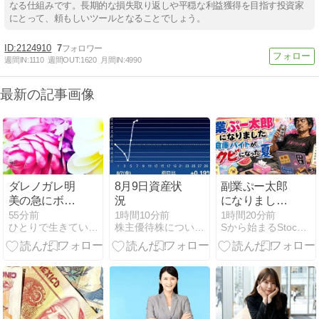
なる仕組みです。長期的な損失取り返しや平穏な利益獲得を目指す投資家
にとって、頼もしいツールとなることでしょう。
2124910
7
週間IN:
1110
週間OUT:
1620
月間IN:
4990
最新の記事画像
ダレノガレ明
8月9日資産状
副業ぷー太郎
美の急にボラ
況
になりました
ンティア
｜冷凍倉庫バ
55分前
1時間10分前
1時間20分前
ひとりで生きていくために〜 All roads
株主優待株についてコツコツ書きためるブログ
Sから始まるStock日記
イトが本当に
クビになった
夏