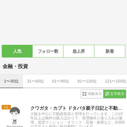
人気
フォロー数
急上昇
新着
金融・投資
1〜30位
31〜60位
61〜90位
91〜120位
121〜150位
画像表示
文字表示
1
クワガタ・カブト ドタバタ親子日記と不動産管理 令和編
大阪を中心に不動産投資と管理を行っています。この10
年以上は物件の購入ばかりで、管理物件と借り入れが激
増。賃貸マンション・オフィス・店舗・倉庫など、約800
の店子さん相手に毎日奮闘しています