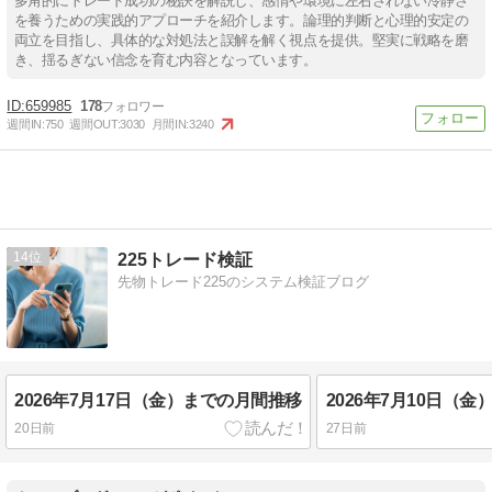
多角的にトレード成功の秘訣を解説し、感情や環境に左右されない冷静さ
を養うための実践的アプローチを紹介します。論理的判断と心理的安定の
両立を目指し、具体的な対処法と誤解を解く視点を提供。堅実に戦略を磨
き、揺るぎない信念を育む内容となっています。
659985
178
週間IN:
750
週間OUT:
3030
月間IN:
3240
14
225トレード検証
先物トレード225のシステム検証ブログ
2026年7月17日（金）までの月間推移
2026年7月10日（
20日前
27日前