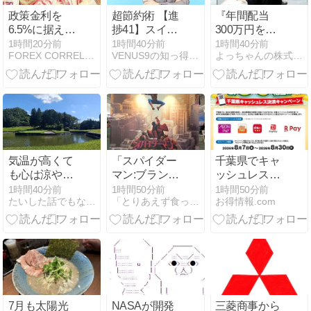
政策金利を
超節約術 【進
『年間配当
6.5%に据え置
捗41】スイン
300万円を目
き メキシコペ
グ・スワップ
指す』？『月
1時間20分前
1時間40分前
1時間40分前
FOREX CORRELATION LABORATORY
VENUS9の知っ得シリーズ 爆速サイト・超節約術・FX攻略
よっちゃんの株式投資
ソのスワップ
攻略 トルコリ
20万円の不労
成績（8月2日
ラ円＆メキシ
所得で悠々自
週）
コペソ円
適』？マジで
（TRYJPY&MXNJPY）
おめでたすぎ
＆CHFTRY
る
気温が高くて
「スパイダー
千葉県でキャ
も心は涼やか
マン:ブラン
ッシュレス決
にゴルフをし
ド・ニュー・
済で支払う
1時間40分前
1時間50分前
1時間50分前
たいした話でもないですが
「とりあえず食ったもんＵｐ〜！！」
お得情報.com
たいな
デイ」＠新ピ
と、最大10％
あ、、、
カ
還元！（8月
30日まで）
7月も太陽光
NASAが開発
三菱商事から