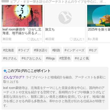
ピアノ・ギター弾き語りのアーチストさんのライブを中心に、ポップスバンドのライブなども聴いています。
leaf room豪徳寺「ひがし北
旅立ち
2025年を振り
海道、地平線から昇るメロ
ディ～番外編～」
36日前
46日前
8ヶ月前
#北海道
#ライブ
#弾き語り
#釧路
#インディーズ
#モグ
#モグさん
#モグおじさん
#Mogu
#窓景色
#そよぐ風
このブログのここがポイント
ライブイベントと地域紹介を融合、アーティストを多彩に
取り上げる
leaf room豪徳寺は、北海道をテーマにした音楽企画を中心に、国内外のア
ーティストや文化を紹介する空間です。長時間のライブや映像コラボなど
多彩な演出を行い、観客に新しい発見と感動を提供しています。地域の魅
力を感じさせる内容も多数含み、和やかさと熱意が伝わる仕組みが特徴で
す。