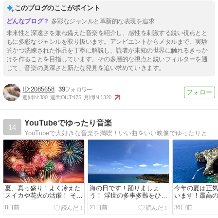
このブログのここがポイント
多彩なジャンルと革新的な表現を追求
未来性と深遠さを兼ね備えた音楽を紹介し、感性を刺激する鋭い視点とと
もに多彩なジャンルを取り扱います。アンビエントからメタルまで、実験
的かつ洗練された作品を丁寧に解説し、読者が未知の世界に触れるきっか
けを作ることを目指しています。その多層的な視点と鋭いフィルターを通
じて、音楽の奥深さと新たな発見を追い求めていきます。
2085658
39
週間IN:
300
週間OUT:
475
月間IN:
1320
YouTubeでゆったり音楽
14
YouTubeで大好きな音楽を満喫！いい曲をいい映像でゆったりと。音楽よ、いつもありがとう♪
夏、真っ盛り！よく冷えた
海の日です！踊りましょ
今年の夏は正
スイカや花火の活躍！ そし
う！ 浮世の多事多難をひと
います！最高
て笑顔と元気があふれる軽
とき忘れ、上を向いて生き
を！ さぁ、笑
8日前
21日前
36日前
快で粋な日本のロカビリー
ましょう！ 『ダイナミック
こう！！時を止
を！ 『Goody Goody Girl』
琉球〜OTV "ミュージック
このままコド