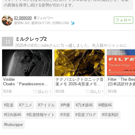
の真髄を探求し続ける姿勢が伝わります。
988699
8
週間IN:
310
週間OUT:
720
月間IN:
1300
ミルクレゥプ2
13
2025年の8月にnoteさんに引っ越しました。先入観やジャンルに囚われずに良いと思ったら何でも掘り下げて聞くというコアな音楽好きでアイドルも好きなマイノリティですが宜しくお願いします。
Visible
テクノ/エレクトロニック音
Filter「The Be
Cloaks「Paradessence」
楽メモ 2026-4(音楽メモ
(日本語訳付き
(アルバムレビュー/感
2026)
5日前
8日前
9日前
想/2026)
#音楽
#アニメ
#アイドル
#声優
#乃木坂46
#櫻坂46
#日向坂46
#音楽情報サイト
#洋楽
#音楽ブログ
#洋楽和訳
#fruitszipper