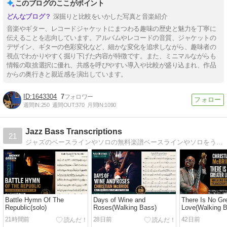
このブログのここがポイント
深掘りと比較をいかした写真と音楽紹介
音楽やギター、レコードジャケットにまつわる趣味の歴史と魅力を丁寧に
伝えることを志向しています。アルバムやレコードの音質、ジャケットの
デザイン、ギターの色彩変化など、細かな変化を追求しながら、趣味者の
視点でわかりやすく掘り下げた内容が特徴です。また、ミニマルながらも
情報の取捨選択に優れ、共感を呼びやすい導入や比較が盛り込まれ、作品
からの奥行きと親近感を演出しています。
1643304
7
週間IN:
250
週間OUT:
370
月間IN:
1090
Jazz Bass Transcriptions
21
ジャズのベースラインやソロの無料楽譜ベースラインやソロをうまく弾けないベーシスト必見！
Battle Hymn Of The
Days of Wine and
There Is No Gr
Republic(solo)
Roses(Walking Bass)
Love(Walking 
21時間前
28日前
42日前