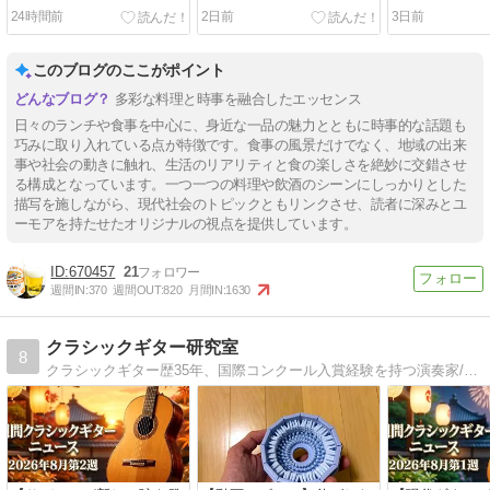
24時間前
2日前
3日前
このブログのここがポイント
多彩な料理と時事を融合したエッセンス
日々のランチや食事を中心に、身近な一品の魅力とともに時事的な話題も
巧みに取り入れている点が特徴です。食事の風景だけでなく、地域の出来
事や社会の動きに触れ、生活のリアリティと食の楽しさを絶妙に交錯させ
る構成となっています。一つ一つの料理や飲酒のシーンにしっかりとした
描写を施しながら、現代社会のトピックともリンクさせ、読者に深みとユ
ーモアを持たせたオリジナルの視点を提供しています。
670457
21
週間IN:
370
週間OUT:
820
月間IN:
1630
クラシックギター研究室
8
クラシックギター歴35年、国際コンクール入賞経験を持つ演奏家/レビューアによる専門サイト。ヘルマン・ハウザー2世等を愛用し、70種類以上の弦や各種アクセサリを実奏検証。演奏者の視点で一次情報に基づく詳細なレビューを発信しています。