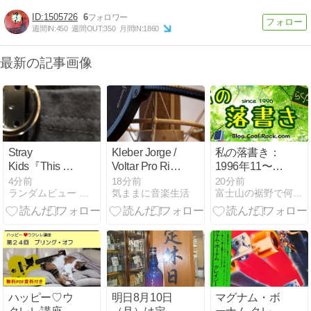
1505726
6
週間IN:
450
週間OUT:
350
月間IN:
1860
最新の記事画像
Stray
Kleber Jorge /
私の落書き：
Kids『This &
Voltar Pro Rio
1996年11〜12
That』初日音
(Back To Rio)
月
4分前
18分前
20分前
ランダムビュー アソート
気ままに音楽生活
富士山の裾野で何かをつぶやく
源成績/ 日本限
(1999年)
定イベント特
典付き『THIS
& THAT』輸入
盤販売開始
ハッピー♡ウ
明日8月10日
マグナム・ボ