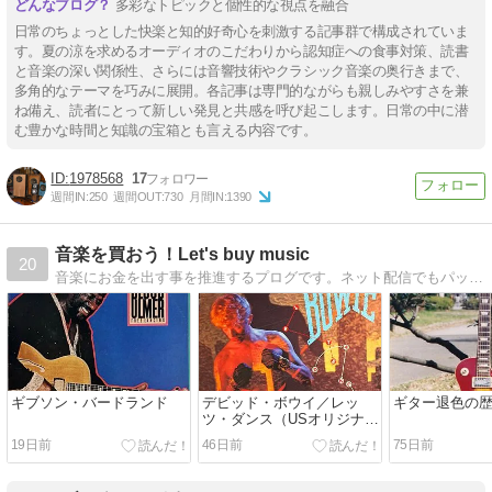
多彩なトピックと個性的な視点を融合
日常のちょっとした快楽と知的好奇心を刺激する記事群で構成されていま
す。夏の涼を求めるオーディオのこだわりから認知症への食事対策、読書
と音楽の深い関係性、さらには音響技術やクラシック音楽の奥行きまで、
多角的なテーマを巧みに展開。各記事は専門的ながらも親しみやすさを兼
ね備え、読者にとって新しい発見と共感を呼び起こします。日常の中に潜
む豊かな時間と知識の宝箱とも言える内容です。
1978568
17
週間IN:
250
週間OUT:
730
月間IN:
1390
音楽を買おう！Let's buy music
20
音楽にお金を出す事を推進するプログです。ネット配信でもパッケージでも何でも良いから、お金を出して音楽を買う行為を推奨する
ギブソン・バードランド
デビッド・ボウイ／レッ
ギター退色の
ツ・ダンス（USオリジナル
盤）
19日前
46日前
75日前