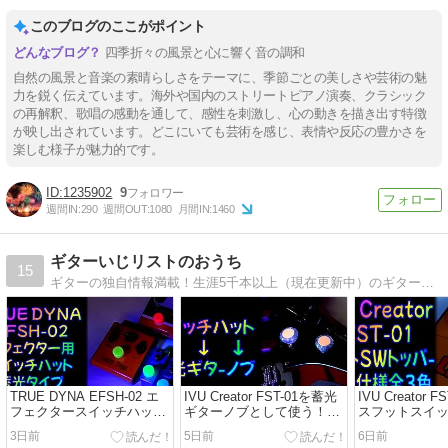
『ノッてけ！Sunday』The
エール" ver〜&〜ちむどん
♪『睡蓮花』
このブログのここがポイント
Biscats
どんmix ver〜』 Chuning
『Wonderla
Candy
&CREAM
四季折々の風景と心に響く音の調和
自然の風景と音楽の素晴らしさをテーマに、季節ごとの美しさや芸術の魅
力を鋭く伝えています。海外や国内のストリートピアノ演奏、クラシック
の再解釈、歌唱の感動を通して、感性を刺激し、心の動きを描き出す特徴
が映し出されています。どこにいても芸術を感じ、表情や反応の豊かさを
楽しむ様子が魅力的です。
1235902
9
週間IN:
290
週間OUT:
1080
月間IN:
1460
ギターいじリストのおうち
15
ギターの独自情報満載！生涯5千本以上（現在更新中）のギターをいじり続けたきた管理人が世界一詳しいギターレビューやギターパーツの紹介を中心に、実体験や実測に基づくデータベース、ギターいじり（改造）など、ディープでコアな情報をお届けします！
TRUE DYNA EFSH-02 エ
IVU Creator FST-01を蓄光
IVU Creator 
フェクタースイッチハット
ギターノブとして使う！
スフットスイ
レビュー｜安心定番形状の
【私は楽器部品に堕ちまし
レビュー｜蓄光
3日前
5日前
6日前
蓄光タイプで視認性向上
た 第9堕】
ルデザインが