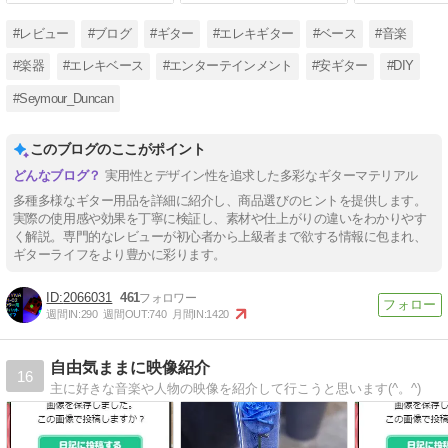
#レビュー
#ブログ
#ギター
#エレキギター
#ベース
#音楽
#楽器
#エレキベース
#エンターテインメント
#安ギター
#DIY
#Seymour_Duncan
このブログのここがポイント
実用性とデザイン性を追求した多彩なギターマテリアル
多種多様なギター用品を詳細に紹介し、商品選びのヒントを提供します。
実際の使用感や効果を丁寧に検証し、素材や仕上がりの違いをわかりやす
く解説。専門的なレビューが初心者から上級者まで欲する情報に包まれ、
ギターライフをより豊かに彩ります。
2066031
461
週間IN:
290
週間OUT:
740
月間IN:
1420
自由気ままに映像紹介
16
主に好きな音楽や人物の映像を紹介して行こうと思います(^。^)