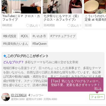
YouTubeにＵＰ クロス・カ
七夕祭りにもマケズ（笑）
こういうのが
フェライブ
クロス・カフェライブ♪
定食 at 旬菜
6時間前
31時間前
3日前
#株式投資
#QOL
#いわき市
#アマチュアライブ
#旬菜旬魚たいまん
#BarQueen
このブログのここがポイント
多彩なテーマを巧みに織り交ぜる文章術
地域行事から音楽ライブ、日々のちょっとした出来事まで、多彩なテーマ
を扱いながらも、自然な語り口調と具体的な描写を用いています。各記事
は写真や動画の編集・感想を交え、見どころや楽しみ方を巧みに伝える構
成が特徴です。スナップ的な記録に加え、ちょっとしたアイデア提案や感
【Tips】気になるブログをフォロー。

登録不要。更新を逃さずキャッチ！
想を盛り込むことで、読者の興味を引き続ける工夫を凝らしています。
閉じる
2139614
4
週間IN:
1060
週間OUT:
1080
月間IN:
4380