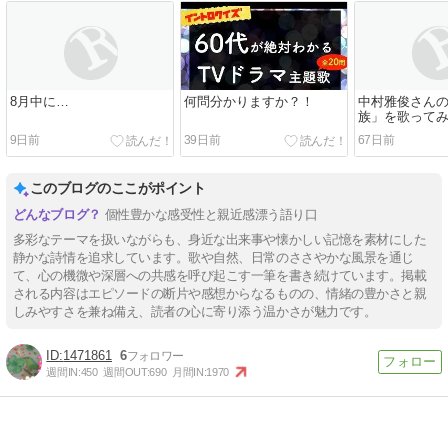
8月中に…
何問分かりますか？！
中村雅俊さん
族」を歌ってみ
9日前
39日前
67日前
このブログのここがポイント
個性豊かな感受性と親近感漂う語り口
多彩なテーマを扱いながらも、身近な出来事や懐かしい記憶を素材にした
静かな詩情を追求しています。歌や自然、日常のささやかな風景を通じ
て、心の機微や深層への共感を呼び起こす一筆を書き続けています。掲載
される内容はエピソードの断片や感想からなるものの、情緒の豊かさと親
しみやすさを兼ね備え、読者の心に寄り添う温かさが魅力です。
1471861
6
週間IN:
450
週間OUT:
690
月間IN:
1970