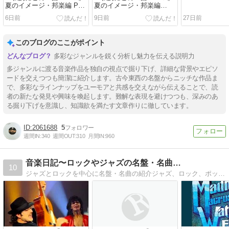
夏のイメージ・邦楽編 Part
夏のイメージ・邦楽編
３
Part2
6日前
9日前
27日前
このブログのここがポイント
多彩なジャンルを鋭く分析し魅力を伝える説明力
多ジャンルに渡る音楽作品を独自の視点で掘り下げ、詳細な背景やエピソ
ードを交えつつも簡潔に紹介します。古今東西の名盤からニッチな作品ま
で、多彩なラインナップをユーモアと共感を交えながら伝えることで、読
者の新たな発見や興味を喚起します。難解な表現を避けつつも、深みのあ
る掘り下げを意識し、知識欲を満たす文章作りに徹しています。
2061688
5
週間IN:
340
週間OUT:
310
月間IN:
960
音楽日記〜ロックやジャズの名盤・名曲…
10
ジャズとロックを中心に名盤・名曲の紹介ジャズ、ロック、ポップス、ラテンなど独り言的に気まぐれな名盤・名曲紹介。