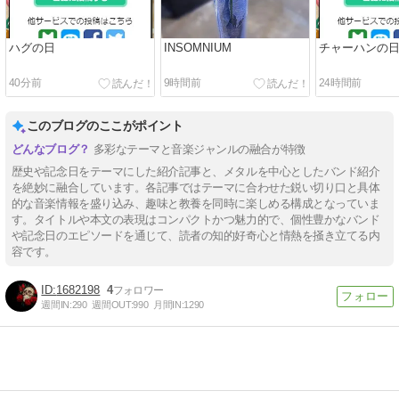
ハグの日
INSOMNIUM
チャーハンの
40分前
9時間前
24時間前
このブログのここがポイント
多彩なテーマと音楽ジャンルの融合が特徴
歴史や記念日をテーマにした紹介記事と、メタルを中心としたバンド紹介
を絶妙に融合しています。各記事ではテーマに合わせた鋭い切り口と具体
的な音楽情報を盛り込み、趣味と教養を同時に楽しめる構成となっていま
す。タイトルや本文の表現はコンパクトかつ魅力的で、個性豊かなバンド
や記念日のエピソードを通じて、読者の知的好奇心と情熱を掻き立てる内
容です。
1682198
4
週間IN:
290
週間OUT:
990
月間IN:
1290