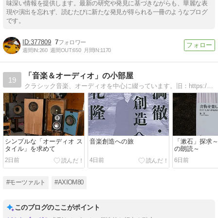
味深い情報を提供します。最新の研究や発見に基づきながらも、華麗な表
現や演出を忘れず、読むたびに新たな発見が得られる一冊のようなブログ
です。
377809
7
週間IN:
260
週間OUT:
650
月間IN:
1170
「音楽＆オーディオ」の小部屋
19
クラシック音楽、オーディオを中心に綴っています。旧：https://blog.goo.ne.jp/jbltakashi新：https://jbltakashi.hatenablog.com/
シンプルな「オーディオ ス
音楽創造への旅
「漱石」探求
タイル」を求めて
の朗読～
2日前
4日前
6日前
#モーツァルト
#AXIOM80
このブログのここがポイント