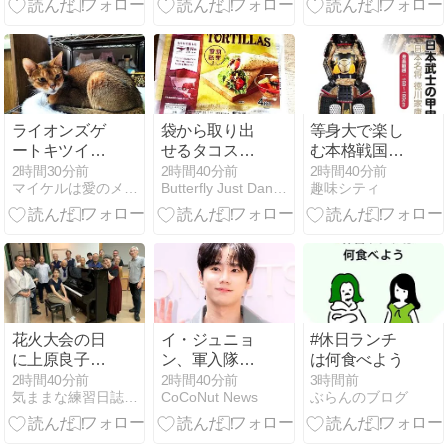
ライオンズゲ
袋から取り出
等身大で楽し
ートキツイで
せるタコスと
む本格戦国武
すね
クレープ /
将の甲冑コス
2時間30分前
2時間40分前
2時間40分前
マイケルは愛のメッセンジャー
Butterfly Just Dance
趣味シティ
Tacos and
プレ
Crepes You
Can Take Out
of the Bag /
Sunday edition
/ 1Cabin
花火大会の日
イ・ジュニョ
#休日ランチ
に上原良子先
ン、軍入隊後
は何食べよう
生降臨！ 今期
にまさかの展
2時間40分前
2時間40分前
3時間前
気ままな練習日誌〜前橋男声合唱団〜
CoCoNut News
ぶらんのブログ
初セッション
開…男性との
の巻
「妙な関係」
に注目