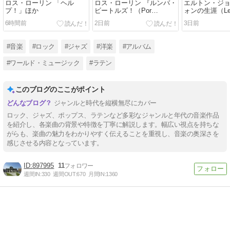
ロス・ローリン 「ヘル
ロス・ローリン 『ルンバ・
エルトン・ジョ
プ！」ほか
ビートルズ！（Por
ォンの生涯（Le
rumbas）』
6時間前
2日前
3日前
#音楽
#ロック
#ジャズ
#洋楽
#アルバム
#ワールド・ミュージック
#ラテン
このブログのここがポイント
ジャンルと時代を縦横無尽にカバー
ロック、ジャズ、ポップス、ラテンなど多彩なジャンルと年代の音楽作品
を紹介し、各楽曲の背景や特徴を丁寧に解説します。幅広い視点を持ちな
がらも、楽曲の魅力をわかりやすく伝えることを重視し、音楽の奥深さを
感じさせる内容となっています。
897995
11
週間IN:
330
週間OUT:
670
月間IN:
1360