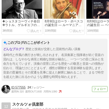
✚ショスタコーヴィチ命日
8月9日はローラ・ボベスコ
8月9日はロー
✙ラトル、ゲルギエフの録
の誕生日 ― ルーマニア出
の誕生日 ― 
音と共に３強の一角を占め
身のベルギーの名ヴァイオ
ン《ヴァイオ
3時間前
10時間前
16時間前
る名盤👉未だに価値の高い
リニストを偲んで
を聴く
チョン・ミュンフン＆フィ
ラデルフィア管:交響曲第４
このブログのここがポイント
番
歴史と技術が交差した芸術性の高い演奏
各時代と作風の奥行きが映し出されます。名演奏家と指揮者が紡ぐ音楽の
流れは、しなやかな表現と精緻な技術が融合し、一つ一つの音に深みと生
命力を与えています。演奏の背景に広がる歴史への敬意と音楽への情熱が
伝わり、理論だけにとどまらず、感性が躍動する音楽体験を提供します。
音楽の普遍性とその変遷を見事に捉えた解釈に触れることで、まるで時空
を超えた旅に出るかのような濃密な時間を味わえます。
577555
24
週間IN:
320
週間OUT:
1600
月間IN:
1090
スケルツォ倶楽部
12