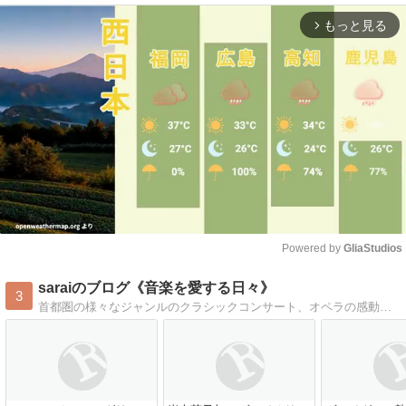
もっと見る
arrow_forward_ios
Powered by 
GliaStudios
Mute
saraiのブログ《音楽を愛する日々》
3
首都圏の様々なジャンルのクラシックコンサート、オペラの感動をレポートします。在京オケ・海外オケ、室内楽、ピアノ、古楽、声楽、オペラ。バロックから現代まで、幅広く、深く、クラシック音楽の真髄を堪能します。たまには、旅ブログも書きます。