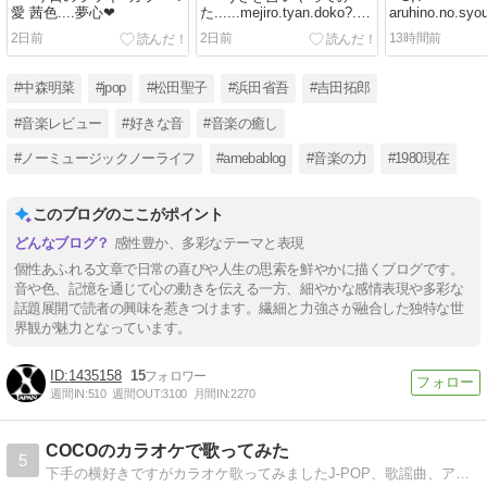
愛 茜色....夢心❤
た......mejiro.tyan.doko?.❤
aruhino.no.s
❤,,
kokoni.iru..,,,,
2日前
2日前
13時間前
#中森明菜
#jpop
#松田聖子
#浜田省吾
#吉田拓郎
#音楽レビュー
#好きな音
#音楽の癒し
#ノーミュージックノーライフ
#amebablog
#音楽の力
#1980現在
このブログのここがポイント
感性豊か、多彩なテーマと表現
個性あふれる文章で日常の喜びや人生の思索を鮮やかに描くブログです。
音や色、記憶を通じて心の動きを伝える一方、細やかな感情表現や多彩な
話題展開で読者の興味を惹きつけます。繊細と力強さが融合した独特な世
界観が魅力となっています。
1435158
15
週間IN:
510
週間OUT:
3100
月間IN:
2270
COCOのカラオケで歌ってみた
5
下手の横好きですがカラオケ歌ってみましたJ-POP、歌謡曲、アニソン…女性曲・男性曲…自己満だけど一生懸命歌っています