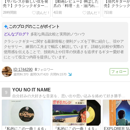
【サバレスが新しい弦を発
【動画レビュー】伸ばした
【現代ギターが
売？】クラシックギター界
爪の「料理・土・油汚れ」
売】クラシッ
注目トピック（2026年8月
を根こそぎ落とす！アズワ
目トピック（20
28時間前
4日前
7日前
第2週）
ン ツメッコ除菌ブラシが凄
週）
すぎた
このブログのここがポイント
多彩な商品比較と実用的ノウハウ
クラシックギターに関する最新情報と便利グッズを丁寧に紹介し、弦やア
クセサリー、練習の工夫まで幅広く解説しています。詳細な比較や実際の
使用感を伝えることで、技術向上や日常の快適さを追求するギター愛好者
にとって役立つ内容を提供しています。
1744290
8
週間IN:
370
週間OUT:
420
月間IN:
1570
YOU NO IT NAME
9
自分好みの大好きな音楽を、思い出や思い込みを絡めて好き勝手に綴っていきます。８０年代の洋楽が多くなりそうです。
『私的にこの一曲！４６』
『私的にこの一曲！４５』
EXPLORER SU