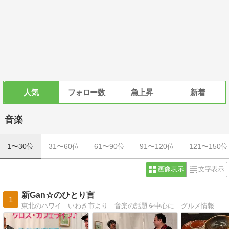
人気
フォロー数
急上昇
新着
音楽
1〜30位
31〜60位
61〜90位
91〜120位
121〜150位
画像表示
文字表示
新Gan☆のひとり言
1
東北のハワイ いわき市より 音楽の話題を中心に グルメ情報や旅日記などを掲載しています。ライブは、弾き語りで出演したり飛び込みバンドで演奏したりしてますのでよろしくお願いいたします。