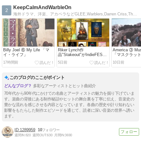
KeepCalmAndWarbleOn
2
海外ドラマ、洋楽、アカペラなどGLEE,Warblers,Darren Criss,The Sing Off
Billy Joel ⑥ My Life 「マ
Riker Lynch作
America ③ Mus
イ・ライフ」
品"Stakeout"がIndieFEST
「マスクラッ
映画賞で特別賞（特別言
17時間前
5日前
10日前
及）受賞
このブログのここがポイント
多彩なアーティストとヒット曲紹介
70年代から90年代にかけての名曲とアーティストの魅力を掘り下げていま
す。楽曲の背後にある制作秘話やヒットの舞台裏を丁寧に伝え、音楽史の
豊かな流れを感じさせる内容となっています。各曲の歴史や計り知れない
影響をもたらした制作エピソードを通じて、読者に深い音楽の世界へ誘い
ます。
1289959
10
週間IN:
820
週間OUT:
630
月間IN:
3690