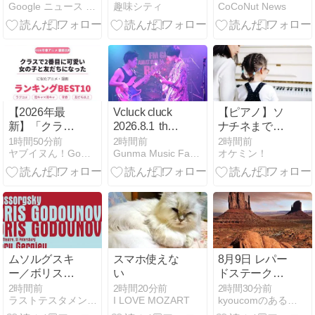
Google ニュース - BE:FIRST
趣味シティ
CoCoNut News
フェスティバ
ダル
帰後に明かさ
ル「Head In
れた驚きの事
The Clouds LA
実
2026」に出
演！BE:FIRST
の本気と気迫
に満ちたノン
ストップのス
【2026年最
Vcluck cluck
【ピアノ】ソ
テージを披
新】「クラス
2026.8.1 the
ナチネまで何
露！ | ニュー
で2番目に可
Groove
年かかる？大
1時間50分前
2時間前
2時間前
ス | エイベッ
ヤブイヌん！Go！！Go！！！
Gunma Music Factory
オケミン！
愛い女の子と
TAKASAKI
人・子供の目
クス・ポータ
友だちになっ
安と練習法
ル - エイベッ
た」に似たア
クス・ポータ
ニメ・漫画ラ
ル
ンキング
BEST10｜陰
キャ×陽キャ
の青春ラブコ
ムソルグスキ
スマホ使えな
8月9日 レパー
メ名作を厳選
ー／ボリス・
い
ドステークス
ゴドゥノフ
（GⅢ）予想
2時間前
2時間20分前
2時間30分前
ラストテスタメント デフォルメ演奏の探求
I LOVE MOZART
kyoucomのあることないこと
1869年稿