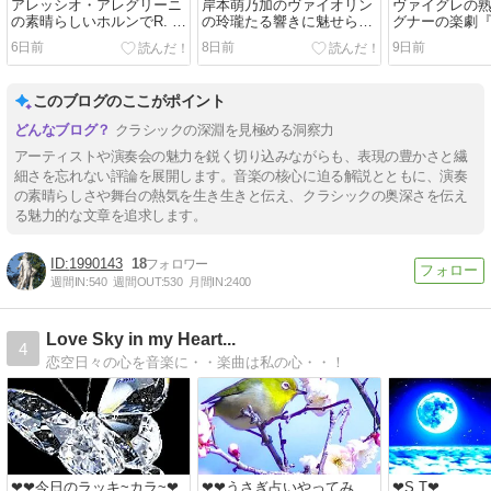
アレッシオ・アレグリーニ
岸本萌乃加のヴァイオリン
ヴァイグレの
の素晴らしいホルンでR. シ
の玲瓏たる響きに魅せられ
グナーの楽劇
ュトラウスのホルン協奏曲
て・・・ほのカルテット シ
ルクのマイス
6日前
8日前
9日前
第2番の圧巻の演奏 下野竜
ューベルトの弦楽四重奏曲
ー』～オーケ
也指揮NHK交響楽団はアン
第14番 《死と乙女》をパー
リビュートは圧
コールでヨハン・シュトラ
フェクトに弾く＠サントリ
木愛美のベー
このブログのここがポイント
ウスⅡ世のポルカ「狩り」
ーホール ブルーローズ（小
ピアノ協奏曲第
を精彩あふれる見事な演奏
ホール） 2026.8.1
りに上手過ぎ
クラシックの深淵を見極める洞察力
＠ミューザ川崎シンフォニ
読売日本交響
ーホール 2026.8.3
ザ川崎シンフ
アーティストや演奏会の魅力を鋭く切り込みながらも、表現の豊かさと繊
2026.7.31
細さを忘れない評論を展開します。音楽の核心に迫る解説とともに、演奏
の素晴らしさや舞台の熱気を生き生きと伝え、クラシックの奥深さを伝え
る魅力的な文章を追求します。
1990143
18
週間IN:
540
週間OUT:
530
月間IN:
2400
Love Sky in my Heart...
4
恋空日々の心を音楽に・・楽曲は私の心・・！
❤❤今日のラッキ~カラ~❤.
❤❤うさぎ占いやってみ
❤S,T❤