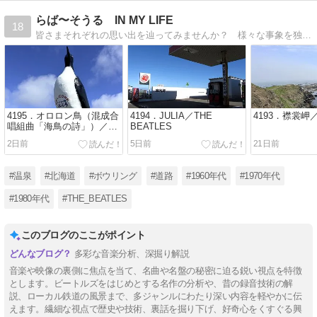
らば〜そうる IN MY LIFE
18
皆さまそれぞれの思い出を辿ってみませんか？ 様々な事象を独自の視点で分析。今後につながる「何か」を感じとっていただければ幸いです
4195．オロロン鳥（混成合
4194．JULIA／THE
4193．襟裳岬
唱組曲「海鳥の詩」）／合
BEATLES
唱団京都エコー
2日前
5日前
21日前
#温泉
#北海道
#ボウリング
#道路
#1960年代
#1970年代
#1980年代
#THE_BEATLES
このブログのここがポイント
多彩な音楽分析、深掘り解説
音楽や映像の裏側に焦点を当て、名曲や名盤の秘密に迫る鋭い視点を特徴
とします。ビートルズをはじめとする名作の分析や、昔の録音技術の解
説、ローカル鉄道の風景まで、多ジャンルにわたり深い内容を軽やかに伝
えます。繊細な視点で歴史や技術、裏話を掘り下げ、好奇心をくすぐる興