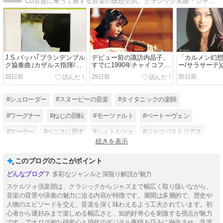
CD音盤に乗って旅する音楽の仮想空間。クラシック名曲・ジャズ=フュージョン名盤･演奏家 ＆ スヌーピー ・・・
J.S.バッハ｢ブランデンブル
デビュー前の諏訪内晶子、
「カルメン幻想
ク協奏曲｣カザルス指揮/マ
すでに1990年チャイコフス
ー/サラサーテ
ールボロ祝祭管弦楽団
キー･コンクール予選で
迎えた ヒロイ
20日前
29日前
35日前
(1964年/CBS)盤 について
「カルメン幻想曲」(ビゼ
けた一瞬の走
思い出したこと、考えたこ
ー/サラサーテ) ｢ハバネラ｣
となど
前に｢カルタ三重唱｣を挿入
#シュローダー
#スヌーピーの音楽
#タイタニックの楽師
していた。
#ワーグナー
#ねじの回転
#モーツァルト
#ベートーヴェン
#マーラー
#ベニスに死す
#シュトルツェ
#ジャコパストリアス
続きを表示
#ウェザーリポート
このブログのここがポイント
多彩なジャンルと深掘り解説が魅力
スケルツォ倶楽部は、クラシックからジャズまで幅広く取り扱いながら、
音楽の背景や演奏の魅力に迫る内容が特徴です。展開は多層的で、歴史や
人物のエピソードを交え、音楽を深く味わえるよう工夫されています。初
心者から通好みまで楽しめる幅広さと、知的好奇心を刺激する視点が魅力
です。アナログ的な研究心と現代のデジタル事情を巧みに融合させ、音楽