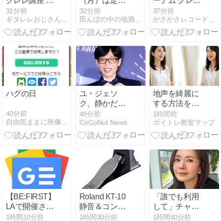
クレレ講座 第
（月）は定休
ーナム クレイ
24回 プリン
日です クラフ
ジー・フィー
31分前
32分前
37分前
ギタレレおじさんの弾き語りブログ
田んぼの中の地酒屋よもやま話
がさがさレコード日記
グ・オフ
トジン ナイト
リングス
トラベラー 45
度 700ml 秋田
ハグの日
ユ・ジェソ
地声を綺麗に
ク、静かだと
する方法を見
思ったら…
直すと、話し
40分前
49分前
1時間前
自由気ままに映像紹介
CoCoNut News
ボイトレ教室マップ
「おめでた」
声の印象がぐ
が舞い込んだ
っと変わって
くる
【BE:FIRST】
Roland KT-10
「誰でも利用
LAで開催され
静音＆コンパ
して」チャ
た世界的音楽
クトキックペ
ン・ソヒ、復
1時間10分前
1時間30分前
1時間40分前