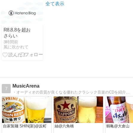
全て表示
R8.8.8を超お
さらい
3時間前
風に吹かれて
MusicArena
7
・オーディオの音質が良くなる優れたクラシック音楽のCDを紹介 ・オーディオ装置には調教が必要 ・超高音質CD/SACDの試聴記
自家製麺 SHIN(新)@反町
紬@六角橋
鶴亀@大倉山