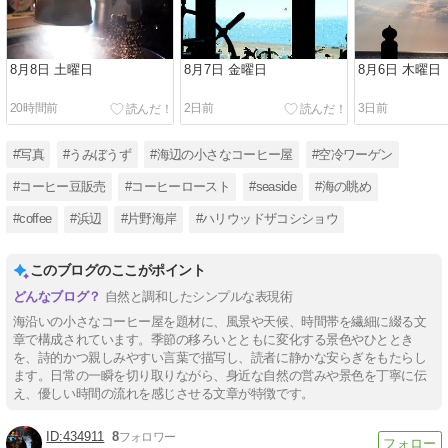
8月8日 土曜日
8月7日 金曜日
8月6日 木曜日
20時間前
2日前
3日前
#写真
#うみぼうず
#海辺の小さなコーヒー屋
#空冷ワーゲン
#コーヒー豆販売
#コーヒーロースト
#seaside
#海の眺め
#coffee
#浜辺
#片野海岸
#ハリウッドザコシショウ
このブログのここがポイント
自然と調和したシンプルな表現術
海沿いの小さなコーヒー屋を題材に、風景や天候、時間帯を繊細に綴る文
章で構成されています。季節の移ろいとともに変化する景色やひととき
を、詩的かつ親しみやすい言葉で描写し、読者に静かな安らぎをもたらし
ます。日常の一瞬を切り取りながら、身近な自然の営みや景色を丁寧に伝
え、優しい時間の流れを感じさせる文章が特徴です。
434911
8