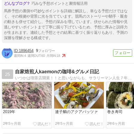
巧みな予想ポイントと裏情報活用
馬券予想の裏側や巧妙なポイントを詳細に解説し、単なる予想だけではな
く、その根拠や背景に光を当てています。競馬のストーリーや騎手・厩舎
の動きも併せて紹介し、予想の深みを増しています。伏せられた情報や見
逃しやすいポイントまで丁寧に掘り下げているため、予想に厚みと説得力
が生まれます。連続した予想とその結果に基づく振り返りもあり、予測の
深層を理解させる構成です。
1896454
9
週間IN:
4
週間OUT:
60
月間IN:
18
自家焙煎人kaemonの珈琲&グルメ日記
25
いつかは喫茶店開業！！と思いながらも、サラリーマン人生７年目を迎えてしまった珈琲好き中年男のコーヒーのある日常
2019年
連子鯛のアクアパッツァ
巻き寿司
2年5ヶ月前
2年5ヶ月前
2年6ヶ月前