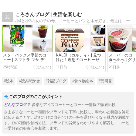
ころさんブログ | 生活を楽しむ
21
小4と小2の女の子の母。コーヒーとパンと本が好き。最近はコーヒーの話題多め。
スターバックス季節のコー
KALDI（カルディ）| 見つ
スーパーのコ
ヒー | スマトラ マサ デパ
けた！理想のコーヒーゼリ
食べ比べ | グ
ン | 2026
ー！
食品工房
25時間前
11日前
20日前
#絵本
#読み聞かせ
#雑記ブログ
#食べ物絵本
#元司書
このブログのここがポイント
多彩なアイスコーヒーとコーヒー情報の徹底比較
さまざまなコーヒー種類やブランドを丁寧に比較し、味わいと特徴を鮮明
に伝えることで、読むたびに自分だけの一杯を選びたくなる魅力が満載で
す。豆の種類や抽出方法、ブランドの背景をわかりやすく解説し、コーヒ
ー愛好者の好奇心を刺激します。