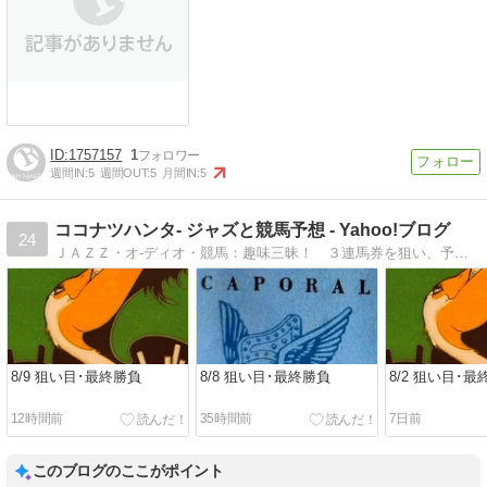
1757157
1
週間IN:
5
週間OUT:
5
月間IN:
5
ココナツハンタ- ジャズと競馬予想 - Yahoo!ブログ
24
ＪＡＺＺ・オ-ディオ・競馬：趣味三昧！ ３連馬券を狙い、予想しっぱなしにせず結果も追記
8/9 狙い目･最終勝負
8/8 狙い目･最終勝負
8/2 狙い目･最
12時間前
35時間前
7日前
このブログのここがポイント