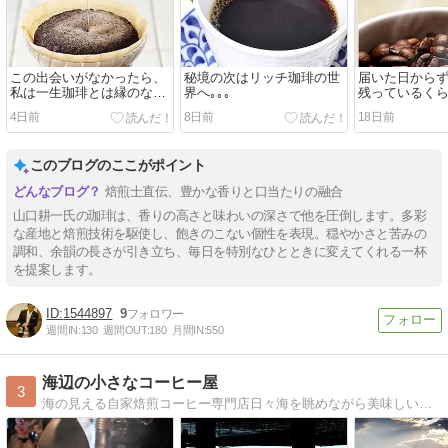
この出会いがなかったら、
秘境の次はリッチ珈琲の世
届いた日から
私は一生珈琲とは縁のない
界へ｡｡｡
残っているく
人生だったのではないか？
です珈琲のイ
4日前
8日前
18日前
った、めっち
このブログのここがポイント
焙煎士直伝、豊かな香りと口当たりの融合
山口耕一氏の珈琲は、香りの高さと味わいの深さで他を圧倒します。多彩
な産地と焙煎技術を駆使し、飽きのこない個性を表現。穏やかさと苦みの
調和、余韻の長さが引き立ち、毎日を特別なひとときに変えてくれる一杯
を提案します。
1544897
9
週間IN:
130
週間OUT:
180
月間IN:
550
海辺の小さなコーヒー屋
3
海の見える自家焙煎コーヒー専門店日々海を眺めながら美味しいコーヒーを焙煎しています、その日その時の撮影をたのしんでいるうみぼうずのひとりごと