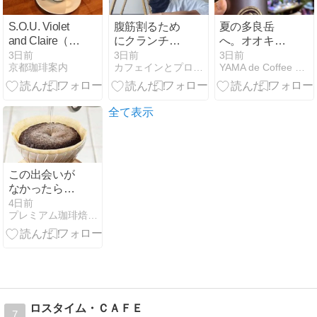
S.O.U. Violet
腹筋割るため
夏の多良岳
and Claire（出
にクランチを
へ。オオキツ
町柳 桝形商店
100回やって
ネノカミソリ
3日前
3日前
3日前
京都珈琲案内
カフェインとプロテインの日々
YAMA de Coffee 山旅日記
街）
みた。
と、山小屋の
アイスコーヒ
ー。
全て表示
この出会いが
なかったら、
私は一生珈琲
4日前
プレミアム珈琲焙煎士 山口耕一のブログ
とは縁のない
人生だったの
ではないか？
ロスタイム・ＣＡＦＥ
7