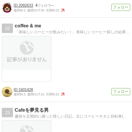
2092633
4
週間IN:
5
週間OUT:
30
月間IN:
15
coffee & me
22
「美味しいコーヒーが飲みたい！」美味しいコーヒー探しの結果、自分でコーヒー屋をはじめました。岐阜県の田舎町にある古民家でPre-washedコーヒー自家焙煎店
1601428
週間IN:
5
週間OUT:
10
月間IN:
10
Cafeを夢見る男
23
趣味を定期的に綴った怪しい日記。主にコーヒーネタと自転車(ロードバイク、クロスバイク)のネタ！