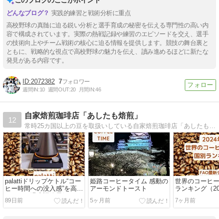
このブログのここがポイント
実践的練習と戦術分析に重点
高校野球の真髄に迫る鋭い分析と選手育成の秘密を伝える専門性の高い内
容で構成されています。実際の熱戦記録や練習のエピソードを交え、選手
の技術向上やチーム戦術の核心に迫る情報を提供します。競技の舞台裏と
ともに、戦略的な視点で高校野球の魅力を伝え、讀み進めるほどに新たな
発見がある内容です。
2072382
7
週間IN:
10
週間OUT:
20
月間IN:
46
自家焙煎珈琲店「あしたも焙煎」
12
常時25カ国以上の豆を取扱いしている自家焙煎珈琲店「あしたも焙煎」のECサイト。コーヒーやF1に関連する記事なども紹介しています。
palattiドリップケトル“コー
姫路コーヒータイム 感動の
世界のコーヒー
ヒー時間への没入感”を高め
アーモンドトースト
ランキング（20
てくれる温度調節電気ケト
データ）
89日前
5ヶ月前
7ヶ月前
ル