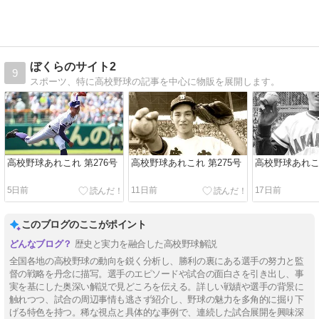
ぼくらのサイト2
9
スポーツ、特に高校野球の記事を中心に物販を展開します。
高校野球あれこれ 第276号
高校野球あれこれ 第275号
高校野球あれこれ
5日前
11日前
17日前
このブログのここがポイント
歴史と実力を融合した高校野球解説
全国各地の高校野球の動向を鋭く分析し、勝利の裏にある選手の努力と監
督の戦略を丹念に描写。選手のエピソードや試合の面白さを引き出し、事
実を基にした奥深い解説で見どころを伝える。詳しい戦績や選手の背景に
触れつつ、試合の周辺事情も逃さず紹介し、野球の魅力を多角的に掘り下
げる特色を持つ。稀な視点と具体的な事例で、連続した試合展開を興味深