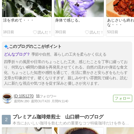
涼を求めて・・・
身体で感じる。
あじさいも終
な・・・
18日前
39日前
53日前
このブログのここがポイント
季節や自然、暮らしの工夫を柔らかく伝える
四季折々の風景や日常のちょっとした工夫、感じたことを丁寧に綴ってお
り、何気ない瞬間の価値を再発見させてくれる。自然の流れや身近な食文
化、ちょっとした知恵や感性を通じて、生活に豊かさと安らぎをもたらす
文章が印象的です。硬くなりすぎず、親しみやすい雰囲気で綴られ、読む
人に新たな視点や気づきを促す深みと優しさが光ります。
1051270
11
週間IN:
280
週間OUT:
420
月間IN:
1140
プレミアム珈琲焙煎士 山口耕一のブログ
2
本当においしい珈琲を飲むための重要なコツ特級珈琲だけを作る職人 プレミアム珈琲焙煎士が、本当においしい珈琲について語る。