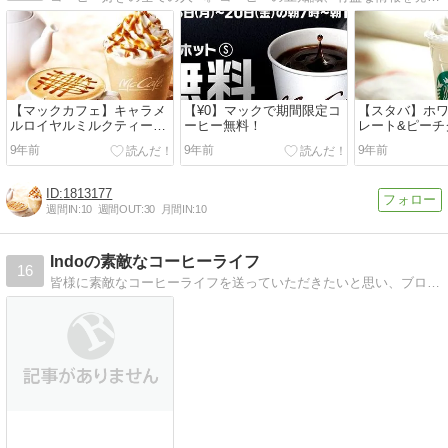
【マックカフェ】キャラメ
【¥0】マックで期間限定コ
【スタバ】ホ
ルロイヤルミルクティー・
ーヒー無料！
レート&ピーチ
フラッペ発売！【2月下旬
ラペチーノ レ
9年前
9年前
9年前
まで】
1813177
週間IN:
10
週間OUT:
30
月間IN:
10
Indoの素敵なコーヒーライフ
16
皆様に素敵なコーヒーライフを送っていただきたいと思い、ブログにいろいろ書き綴っていきます。