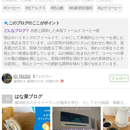
#コーヒー
#北アルプス
#登山靴
#自家焙煎珈琲
#山でコーヒー
このブログのここがポイント
自然と調和した本格フィールドコーヒー術
登山やハイキングのフィールドで、いかにして本格的なコーヒーを楽しむ
かに焦点を当てています。山の空気や自然のリズムに合わせた淹れ方、道
具選びの工夫、現場での知恵を丁寧に紹介しながら、味わいの深まりと自
然との一体感を追求しています。山の静寂に包まれた中で、コーヒーの香
りや風の感触を感じながら、至福の時間を演出するための具体的なヒント
を提供し、登山とコーヒーの絶妙な調和を味わう喜びを伝えています。
792202
2
週間IN:
9
週間OUT:
75
月間IN:
39
はな菜ブログ
20
珈琲好きのサラリーマンが珈琲を学び、そしてその知識・体験を珈琲を愛するすべての方に向けて発信します。宮城県から珈琲の香りとともに、なにかちょっとでも皆さんの日常の話題となるような情報を提供します。