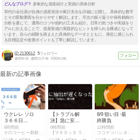
多角的な資産紹介と実績の具体分析
30代の会社員が自身の資産状況や家計支出を詳細に公開し、具体的な数字
とその変動要因を分かりやすく解説します。月次の振り返りや保有銘柄の
分析を通じて、運用のコツや節約の工夫も紹介。日常の気づきや実績をリ
アルに伝えることで、資産形成の実践的なヒントを得られる構成となって
います。自らの経験を踏まえた具体的なデータとともに、身近に感じられ
る目標設定や改善ポイントも丁寧に解説しています。
2130612
5
週間IN:
60
週間OUT:
48
月間IN:
268
最新の記事画像
ウクレレ ソロ
【トラブル解
8/9 狙い目･最
３６６日
決】急に安全
終勝負
~HY~
弁がシュー！
5時間前
6時間前
12時間前
そのコーヒー新鮮ですか？？
【マキネッタ ラボ】マキネッタ開発者の美味しい1杯研究日誌
ココナツハンタ- ジャズと競馬予想 - Yahoo!ブログ
抽出が遅い時
の「粉噛み」