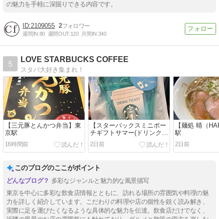
の魅力を手軽に深掘りできる内容です。
2109055
2
週間IN:
80
週間OUT:
120
月間IN:
340
LOVE STARBUCKS COFFEE
5
スタバ大好き集まれ！
【三元豚とんかつ弁当】東
【スターバックスミニポー
【麺処 晴（HA
京駅
チギフトサマー(ドリンクチ
駅
ケット付)】starbucks 2026
16時間前
2日前
2日前
このブログのここがポイント
多彩なジャンルと魅力的な風景描写
東京を中心に多彩な飲食店情報とともに、訪れる場所の雰囲気や料理の魅
力を詳しく紹介しています。こだわりの料理や店の個性を鋭く読み解き、
実際に足を運びたくなるような具体的な魅力を伝達。飲食店だけでなく、