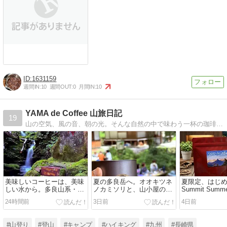
1631159
週間IN:
10
週間OUT:
0
月間IN:
10
YAMA de Coffee 山旅日記
19
山の空気、風の音、朝の光。そんな自然の中で味わう一杯の珈琲は、格別です。登山の休憩時間や山頂でのひとときを、もっと特別に。「登る楽しみ」と「淹れる楽しみ」を、一緒に連れていきませんか？
美味しいコーヒーは、美味
夏の多良岳へ。オオキツネ
夏限定、はじ
しい水から。多良山系・水
ノカミソリと、山小屋のア
Summit Sum
神池のこと。
イスコーヒー。
レンドの自家
24時間前
3日前
4日前
パック。
#山登り
#登山
#キャンプ
#ハイキング
#九州
#長崎県