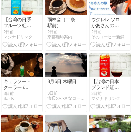
【台湾の日系
雨林舎（二条
ウクレレ ソロ
フルーツ紅
駅前）
かあさんの歌
茶】「日東紅
~ペギー葉
2日前
2日前
2日前
マジナドリンク
京都珈琲案内
そのコーヒー新鮮ですか？？
茶 水果茶」を
山・ダークダ
買って飲んで
ックス~
みた！
キュラソー・
8月6日 木曜日
【台湾の日本
クーラー /
ブランド紅
Curaçao
茶】「日東紅
3日前
3日前
3日前
海辺の小さなコーヒー屋
Bar K
マジナドリンク
Cooler
茶 經典紅茶」
を買って飲ん
でみた！