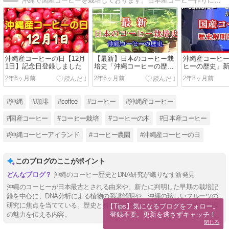
沖縄で国産コーヒーを栽培しております。日本産コーヒー作りに挑戦！
沖縄産コーヒーの日【12月
【最新】日本のコーヒー栽
沖縄産コーヒ
1日】記念日登録しました
培史「沖縄コーヒーの歴
ヒーの歴史」
史」
2年6ヶ月前
2年6ヶ月前
2年8ヶ月前
#沖縄
#珈琲
#coffee
#コーヒー
#沖縄産コーヒー
#国産コーヒー
#コーヒー栽培
#コーヒーの木
#日本産コーヒー
#沖縄コーヒーアイランド
#コーヒー農園
#沖縄産コーヒーの日
このブログのここがポイント
沖縄のコーヒー歴史とDNA研究が織りなす新発見
沖縄のコーヒーが日本最古とされる由来や、新たに判明した早期の栽培記
録を中心に、DNA分析による植物の系譜解明や、沖縄の珍しいフルーツの
研究に焦点を当てている。歴史と科学を融合させ、沖縄の豊かな植物資源
【Tips】気になるブログをフォロー。

登録不要。更新を逃さずキャッチ！
の魅力を伝える内容。
閉じる