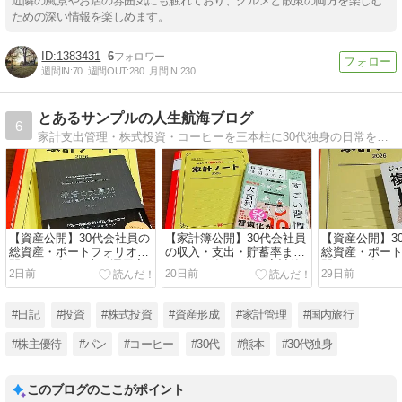
近隣の風景やお店の雰囲気にも触れており、グルメと散策の両方を楽しむ
ための深い情報を楽しめます。
1383431
6
週間IN:
70
週間OUT:
280
月間IN:
230
とあるサンプルの人生航海ブログ
6
家計支出管理・株式投資・コーヒーを三本柱に30代独身の日常をリアリティある内容で発信しています。皆様にとってのサンプル:航海図となるようなブログを目指しています。
【資産公開】30代会社員の
【家計簿公開】30代会社員
【資産公開】3
総資産・ポートフォリオ公
の収入・支出・貯蓄率まと
総資産・ポー
開｜2026年7月末の運用実
め｜2026年6月度の家計管
開｜2026年6
2日前
20日前
29日前
績
理レポート
績
#日記
#投資
#株式投資
#資産形成
#家計管理
#国内旅行
#株主優待
#パン
#コーヒー
#30代
#熊本
#30代独身
このブログのここがポイント