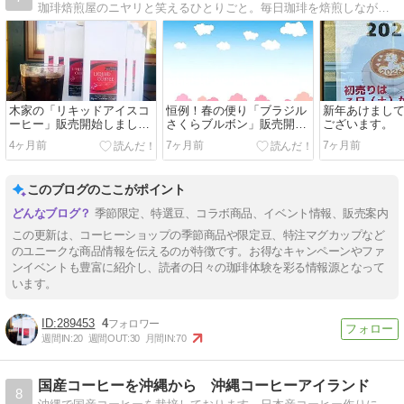
珈琲焙煎屋のニヤリと笑えるひとりごと。毎日珈琲を焙煎しながら個性豊かなお客様たちとスローライフ満喫中！
木家の「リキッドアイスコ
恒例！春の便り「ブラジル
新年あけまし
ーヒー」販売開始しまし
さくらブルボン」販売開始
ございます。
た！！
です！！
4ヶ月前
7ヶ月前
7ヶ月前
このブログのここがポイント
季節限定、特選豆、コラボ商品、イベント情報、販売案内
この更新は、コーヒーショップの季節商品や限定豆、特注マグカップなど
のユニークな商品情報を伝えるのが特徴です。お得なキャンペーンやファ
ンイベントも豊富に紹介し、読者の日々の珈琲体験を彩る情報源となって
います。
289453
4
週間IN:
20
週間OUT:
30
月間IN:
70
国産コーヒーを沖縄から 沖縄コーヒーアイランド
8