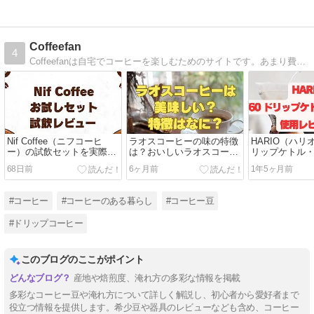
Coffeefan
4
Coffeefanは自宅でコーヒーを楽しむためのサイトです。あまり費用をかけずにお手軽・簡単に家で楽しいコーヒータイムを過ごせるような情報をお届けします。
Nif Coffee（ニフコーヒ
ラオスコーヒーの味の特徴
HARIO（ハリオ
ー）の試飲セットを実際飲
は？おいしいラオスコーヒ
リップケトル・
んでみた感想
ーの買い方
用レビュー
68日前
6ヶ月前
1年5ヶ月前
#コーヒー
#コーヒーのある暮らし
#コーヒー豆
#ドリップコーヒー
このブログのここがポイント
産地や焙煎度、淹れ方の多彩な情報を掲載
多彩なコーヒー豆や淹れ方について詳しく解説し、初心者から愛好者まで
役立つ情報を提供します。希少豆や器具のレビューなども含め、コーヒー