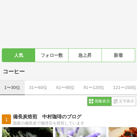
人気
フォロー数
急上昇
新着
コーヒー
1〜30位
31〜60位
61〜90位
91〜120位
121〜150位
画像表示
文字表示
備長炭焙煎 中村珈琲のブログ
1
国産の備長炭で珈琲豆を焙煎しています