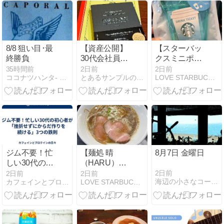
8/8 狙い目･最
【資産公開】
【スターバッ
終勝負
30代会社員の
クスミニポー
総資産・ポー
チギフトサマ
35時間前
2日前
2日前
ココナツハンタ- ジャズと競馬予想 - Yahoo!ブログ
とあるサンプルの人生航海ブログ
LOVE STARBUCKS COFFEE
トフォリオ公
ー(ドリンクチ
開｜2026年7
ケット付)】
月末の運用実
starbucks
績
2026
ジム不要！忙
【麺処 晴
8月7日 金曜日
しい30代の初
（HARU）】
心者が「挫折
入谷駅
2日前
2日前
2日前
海辺の小さなコーヒー屋
カフェインとプロテインの日々
LOVE STARBUCKS COFFEE
せずにからだ
作りを続け
る」3つの鉄
則