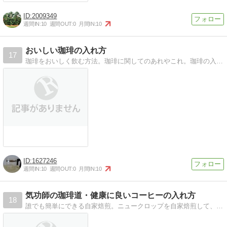
2009349
週間IN:
10
週間OUT:
0
月間IN:
10
おいしい珈琲の入れ方
17
珈琲をおいしく飲む方法。珈琲に関してのあれやこれ。珈琲の入れ方など、自分用のメモと記録。
1627246
週間IN:
10
週間OUT:
0
月間IN:
10
気功師の珈琲道・健康に良いコーヒーの入れ方
18
誰でも簡単にできる自家焙煎。ニュークロップを自家焙煎して、胸焼け、吐き気、めまいなどのないコーヒーを飲む。