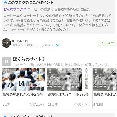
このブログのここがポイント
コーヒーの種類と値段の関係を明瞭に解説
コーヒー豆やコーヒードリンクの価格がどう決まるのかを丁寧に解説して
います。手頃な値段から高級品まで幅広い価格帯の違いや、その背景にあ
る生産や品質の基準について詳しく紹介。購入時に役立つ情報も盛り込
み、コーヒーの奥深さを理解できる内容です。
1967046
週間IN:
10
週間OUT:
20
月間IN:
80
ぼくらのサイト3
11
スポーツ、特に高校野球の記事を中心に物販を展開しています。
高校野球あれこれ 第276号
高校野球あれこれ 第275号
高校野球あれこれ
5日前
11日前
17日前