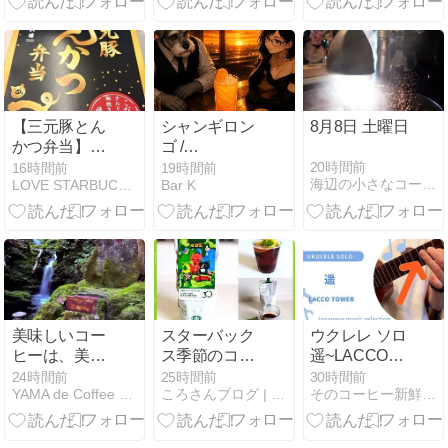
対処法🛠️☕️
【三元豚とん
シャンギロン
8月8日 土曜日
かつ弁当】東
ゴ /
京駅
Changuirongo
20時間前
16時間前
19時間前
海辺の小さなコーヒー屋
LOVE STARBUCKS COFFEE
Bar K
美味しいコー
スターバック
ウクレレ ソロ
ヒーは、美味
ス季節のコー
遥~LACCO
しい水から。
ヒー | スマト
TOWER~
24時間前
25時間前
30時間前
YAMA de Coffee 山旅日記
ころさんブログ | 生活を楽しむ
そのコーヒー新鮮ですか？？
多良山系・水
ラ マサ デパン
神池のこと。
| 2026