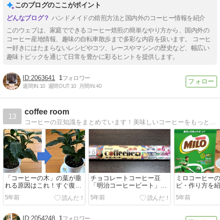
このブログのここがポイント
ハンドメイドの焙煎方法と国内外のコーヒー情報を紹介
このウェブは、家庭でできるコーヒー焙煎の簡単なやり方から、国内外の
コーヒー産地情報、趣味の自転車散歩まで多彩な内容を扱います。 コーヒ
ー好きにはたまらないレシピやコツ、レースやマシンの歴史など、幅広い
趣味トピックを通じて日常を豊かに彩るヒントを提供します。
2063641
1
週間IN:
10
週間OUT:
10
月間IN:
40
coffee room
13
コーヒーの豆知識をまとめています！美味しいコーヒーをもっと楽しめるプチ情報満載！
「コーヒーの木」の葉が垂
チョコレートコーヒー豆
ミロコーヒー
れる原因はこれ！すぐ復活
「明治コーヒービート」が
ピ・作り方を
できます
美味しい！値段や販売店
5年前
5年前
5年前
2054248
1