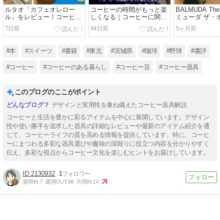
ルタオ「カフェオレロー
コーヒーの時間がもっと楽
BALMUDA Th
ル」をレビュー！コーヒー
しくなる｜コーヒーに関す
ミューダ ザ・
好きが実際に食べた感想や
る名曲10選
ュー｜コーヒ
7日前
44日前
5ヶ月前
口コミを紹介
使ってみた感
#本
#スイーツ
#書籍
#東北
#宮城県
#珈琲
#野球
#書評
#コーヒー
#コーヒーのある暮らし
#コーヒー豆
#コーヒー器具
このブログのここがポイント
デザインと実用性を兼ね備えたコーヒー器具解説
コーヒーと生活を豊かに彩るアイテムを中心に展開しています。デザイン
性や使い勝手を追求した器具の詳細なレビューや最新のアイテム紹介を通
じて、コーヒーライフの質を高める情報を提供しています。特に、コーヒ
ーにまつわる多彩な器具選びや趣味の深堀りに役立つ内容を分かりやすく
伝え、多彩な視点からコーヒー文化を楽しむヒントをお届けしています。
2130932
1
週間IN:
7
週間OUT:
98
月間IN:
14