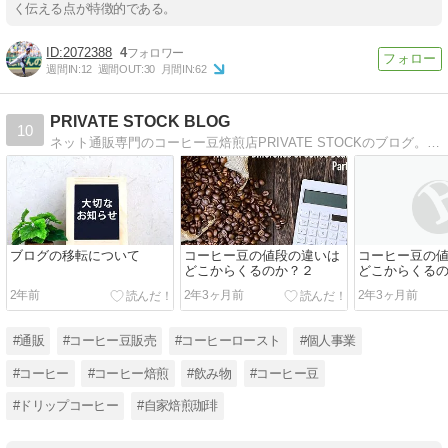
く伝える点が特徴的である。
2072388
4
週間IN:
12
週間OUT:
30
月間IN:
62
PRIVATE STOCK BLOG
10
ネット通販専門のコーヒー豆焙煎店PRIVATE STOCKのブログ。コーヒーについて「興味はあるけど難しそう」「敷居が高い」と思っている方向けに書いてます。
ブログの移転について
コーヒー豆の値段の違いは
コーヒー豆の
どこからくるのか？２
どこからくる
2年前
2年3ヶ月前
2年3ヶ月前
#通販
#コーヒー豆販売
#コーヒーロースト
#個人事業
#コーヒー
#コーヒー焙煎
#飲み物
#コーヒー豆
#ドリップコーヒー
#自家焙煎珈琲