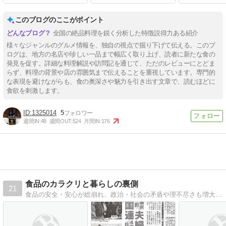
で締める
リーム大盛で
このブログのここがポイント
全国の絶品料理を鋭く分析した特徴説得力ある紹介
様々なジャンルのグルメ情報を、独自の視点で掘り下げて伝える。このブ
ログは、地方の名店や珍しい一品まで幅広く取り上げ、読者に新たな食の
発見を促す。詳細な料理解説や訪問記を通じて、ただのレビューにとどま
らず、料理の背景や店の雰囲気まで伝えることを重視しています。専門的
な表現を避けながらも、食の奥深さや魅力を引き出す文章で、読むほどに
食欲を刺激します。
1325014
5
週間IN:
48
週間OUT:
524
月間IN:
176
食品のカラクリと暮らしの裏側
21
食品の安全・安心が総崩れ、政治・社会の矛盾や理不尽さも増大。暮らしの裏側の酷さやまやかし、危険性・不健全さに迫る！食品のカラクリ・回転寿司の真相・少数派シリーズ（政治・暮らし）などをラインナップ！見逃せない！充実のシリーズ！