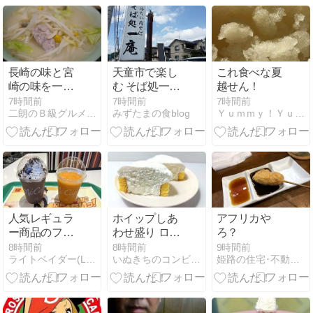
ンとのうれし
いコラボです!!
長崎の味と宮
天童市で楽し
これ食べな夏
崎の味を一度
む そば処一庵
越せん！
に楽しめる欲
さん。
7時間前
7時間前
7時間前
二朗のＢ級グルメ日記
みずたまの食blog
Ｙｕｍｍｙ！Ｙｕｍｍｙ！Ｈａｐｐｙ！
張りランチ！
「福こい食
堂」旭川市東
光
人気レギュラ
ホイップしあ
アフリカや
ー商品のフラ
わせ盛り ロー
ろ？
ッペ＆スムー
ルケーキ【セ
8時間前
8時間前
9時間前
ライトベイダー(Lightvader)のグルメ日記
いぬきちのコンビニ飯
姫路の住宅･不動産:天マ屋『三代目奮闘記』
ジーが初のリ
ブンイレブ
ニューアル マ
ン】ホイップ
クドナルド ク
クリームたっ
ッキー&クリ
ぷりのロール