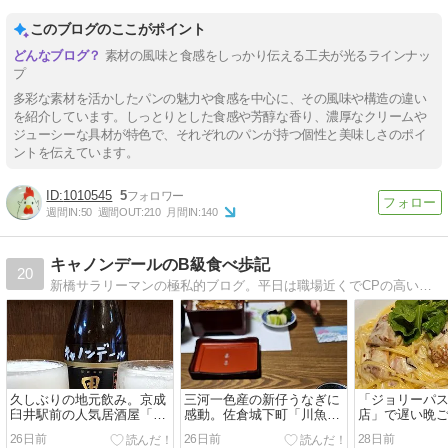
このブログのここがポイント
素材の風味と食感をしっかり伝える工夫が光るラインナッ
プ
多彩な素材を活かしたパンの魅力や食感を中心に、その風味や構造の違い
を紹介しています。しっとりとした食感や芳醇な香り、濃厚なクリームや
ジューシーな具材が特色で、それぞれのパンが持つ個性と美味しさのポイ
ントを伝えています。
1010545
5
週間IN:
50
週間OUT:
210
月間IN:
140
キャノンデールのB級食べ歩記
20
新橋サラリーマンの極私的ブログ。平日は職場近くでCPの高いランチスポット巡り。会社の帰りは寄り道して下町居酒屋探訪。たまごとモツとホッピーと麺が大好き。
久しぶりの地元飲み。京成
三河一色産の新仔うなぎに
「ジョリーパス
臼井駅前の人気居酒屋「旬
感動。佐倉城下町「川魚割
店」で遅い晩
菜魚 五十嵐」で創作料理と
烹 玉家」で夏バテ回復の上
とアランチー
26日前
26日前
28日前
海鮮を楽しんで、巻き寿司
うな重
キンとベーコ