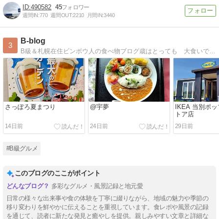
490582
45
週間IN:
770
週間OUT:
2210
月間IN:
3440
B-blog
3
B級＆札幌在住ビンボウ人の食べ物ブログ歳はとっても 大食いです よろしくお願いしまス
さっぽろ夏まつり
@宇夢
IKEA 当別ポ
トア店
14日前
24日前
29日前
#B級グルメ
このブログのここがポイント
多彩なグルメ・風景記録と地元愛
日常の様々な出来事や食の体験を丁寧に綴りながら、地域の魅力や季節の
移り変わりを鮮やかに伝えることを重視しています。食レポや風景の記録
を通じて、読者に新たな発見と癒やしを提供。親しみやすい文章と詳細な