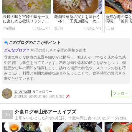
長崎の味と宮崎の味を一度
老舗製麺所の実力を味わう
新鮮な海の幸
に楽しめる欲張りランチ！
一杯！「工房加藤らーめ
満喫！「旭川 
「福こい食堂」旭川市東光
ん」旭川市神楽
ろう亭」旭川市
7時間前
3日前
6日前
このブログのここがポイント
料理の美しさと空間の調和を追求
雰囲気豊かな飲食の風景を細やかに描写し、味わいだけでなく店の空気感
や客層にも焦点を当てています。料理は旬や素材の良さを活かしつつ、個
性豊かな味の調和を強調します。訪れる場所の特色や、スタッフの技も巧
みに伝え、料理と空間の絶妙な融合を伝えることで、食事時間の贅沢さを
際立たせています。
974508
6
週間IN:
80
週間OUT:
990
月間IN:
320
外食ログ＠山形アーカイブズ
16
山形を中心とした外食の記録。十数年間に食べ歩いたデータは約3,000！ これからも、できるだけちがった店で。