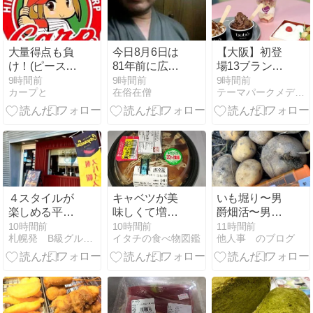
ームチョコフ
ケーキです!!
ラッペ・マン
ゴースムージ
ー
大量得点も負
今日8月6日は
【大阪】初登
け！(ピースナ
81年前に広島
場13ブランド
イターなのに)
に原爆が落と
を含む34ブラ
9時間前
9時間前
9時間前
カープと
在俗在僧
テーマパークメディア ハピエル USJ情報
された日。
ンド・100種
類以上が集
結！国内最大
級のアイスイ
ベント「あい
ぱく」が今年
もあべのハル
カスに登場！
４スタイルが
キャベツが美
いも堀り〜男
楽しめる平岸
味しくて増量
爵畑活〜男め
のスパイスカ
した広島風お
しの元
10時間前
10時間前
11時間前
札幌発 B級グルメ放浪記
イタチの食べ物図鑑
他人事 のブログ
レー屋さん
好み焼【イオ
ン/わかば食
品】