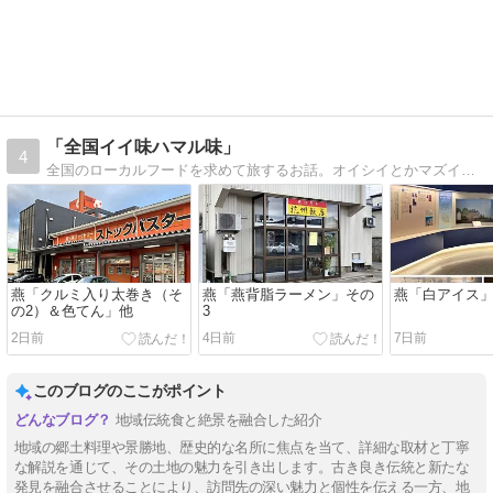
「全国イイ味ハマル味」
4
全国のローカルフードを求めて旅するお話。オイシイとかマズイとかよりも、こんな旅の楽しさが解ってもらえたら嬉しいです。
燕「クルミ入り太巻き（そ
燕「燕背脂ラーメン」その
燕「白アイス」
の2）＆色てん」他
3
2日前
4日前
7日前
このブログのここがポイント
地域伝統食と絶景を融合した紹介
地域の郷土料理や景勝地、歴史的な名所に焦点を当て、詳細な取材と丁寧
な解説を通じて、その土地の魅力を引き出します。古き良き伝統と新たな
発見を融合させることにより、訪問先の深い魅力と個性を伝える一方、地