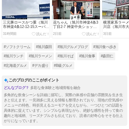
三元豚ロースかつ重（旭川
花ちゃん（旭川市神楽4条3
横濱家系ラーメ
市神楽4条12-12-15スーパー
丁目2-7 神楽中央ショッピ
川店（旭川市大
センタートライアル神楽
ングプラザ 1F）
489-113）
31時間前
2日前
3日前
店）
#ソフトクリーム
#旭川森田
#旭川グルメブログ
#旭川食べ歩き
#旭川ランチ
#旭川ラーメン
#旭川そば
#旭川食事
#森田仁
#北海道グルメ
#デカ盛り
#B級グルメ
このブログのここがポイント
多彩な食体験と地域情報を融合
多角的な飲食シーンを詳細に描写し、実際の体感や店舗の雰囲気を生き生
きと伝えます。一見雑多に見える情報も整理されており、現地の空気感や
メニューの特色、時折見えるユーモアを交えながら、一つひとつの話題を
具体的に捉えています。シンプルな表現ながら、絶妙な感性を持って食の
趣向と地域柄、リーズナブルさも伝えており、読者の好奇心をそそる仕上
がりになっています。