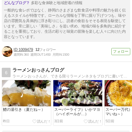
多彩な食体験と地域密着の情報
一般的な食レポではなく、静岡のさまざまな飲食店や料理の魅力を鋭く伝
えるスタイルが特徴です。ローカルな情報を丁寧に掘り下げつつも、味や
店の雰囲気を具体的に浮き彫りにし、読者の食欲をそそる表現を駆使して
います。常に新しい「美味しさ」を追い求め、地域の味を多角的に紹介す
ることを重視しており、生活の彩りと味覚の冒険を楽しむ人々に向けた内
容となっています。
1009479
12
週間IN:
360
週間OUT:
1450
月間IN:
1500
ラーメンおっさんブログ
6
ラーメンおっさんが、できる限りラーメンネタをブログに書いていきます。カップ麺やインスタント麺が多いですが、時には、外食した様子もUPしていきます。
鱧の湯引き（夏だね～）
スーパーライフ）いかマヨ
スーパー万代
（ハイボールが…）
マいね～）
昨日
3日前
5日前