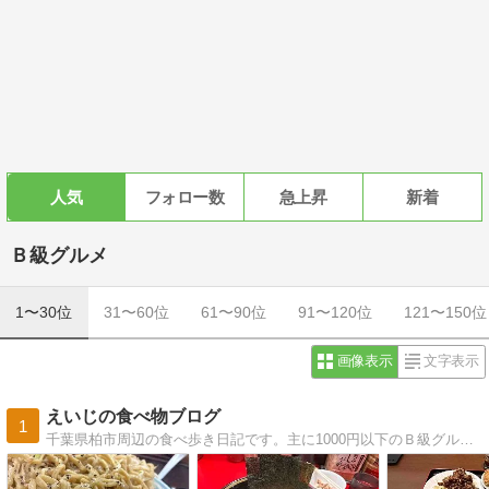
人気
フォロー数
急上昇
新着
Ｂ級グルメ
1〜30位
31〜60位
61〜90位
91〜120位
121〜150位
画像表示
文字表示
えいじの食べ物ブログ
1
千葉県柏市周辺の食べ歩き日記です。主に1000円以下のＢ級グルメの食べ歩きを紹介しています。レイソル、ボートレースの話題も。