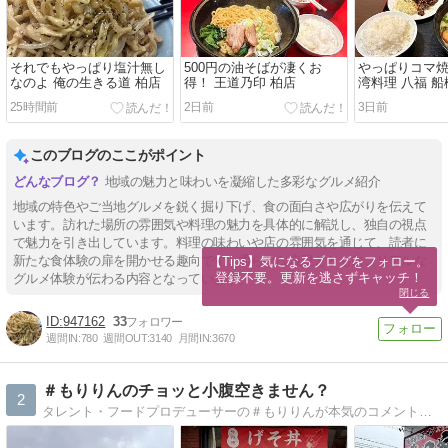
それでもやっぱり塩汁無し
500円の油そばが凄くお
やっぱりコマ焼
なのよ 俺の生きる道 柏店
得！ 王道乃印 柏店
湾料理 八福 船
25時間前
2日前
3日前
このブログのここがポイント
地域の魅力と味わいを凝縮した多彩なグルメ紹介
地域の特色やご当地グルメを鋭く掘り下げ、食の面白さや広がりを伝えて
います。訪れた場所の雰囲気や料理の魅力を具体的に解説し、独自の視点
で魅力を引き出しています。料理の味わいや店の雰囲気を通じて、読者に
新たな食体験の扉を開かせる趣向です。柔らかな表現とともに、リアルな
【Tips】気になるブログをフォロー。

登録不要。更新を逃さずキャッチ！
グルメ体験が伝わる内容となっています。
閉じる
947162
33
週間IN:
780
週間OUT:
3140
月間IN:
3670
＃もりりんのチョッと小腹空きません？
2
タレント・フードプロデューサーの＃もりりんが本気のコメントで書いてます。（あくまでも個人的な感想ですけどね）夜中に見ちゃうとお腹がなっちゃうかも！youtube「森田仁のもりチャンネルりん」でも美味しいを発信中です。