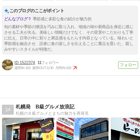
このブログのここがポイント
季節感と多彩な食の紹介が魅力的
旬の素材や季節の潮流を巧みに取り入れ、地域の味や新商品を身近に感じ
させる工夫が光る。美味しい情報だけでなく、その背景やこだわりも丁寧
に伝え、日常の中に彩りと満足感をもたらす内容となっている。味わいと
季節感を融合させ、読者に食の楽しさを伝えることに重点を置いた、親し
みやすいスタイルが特徴だ。
1522374
11
週間IN:
100
週間OUT:
1130
月間IN:
420
札幌発 B級グルメ放浪記
14
札幌のＢ級グルメとまちの魅力を再発見