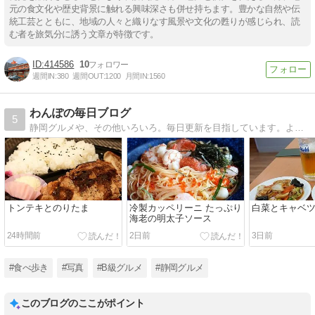
元の食文化や歴史背景に触れる興味深さも併せ持ちます。豊かな自然や伝
統工芸とともに、地域の人々と織りなす風景や文化の甦りが感じられ、読
む者を旅気分に誘う文章が特徴です。
414586
10
週間IN:
380
週間OUT:
1200
月間IN:
1560
わんぽの毎日ブログ
5
静岡グルメや、その他いろいろ。毎日更新を目指しています。よろしければ、遊びに来てください。
トンテキとのりたま
冷製カッペリーニ たっぷり
白菜とキャベ
海老の明太子ソース
24時間前
2日前
3日前
#食べ歩き
#写真
#B級グルメ
#静岡グルメ
このブログのここがポイント