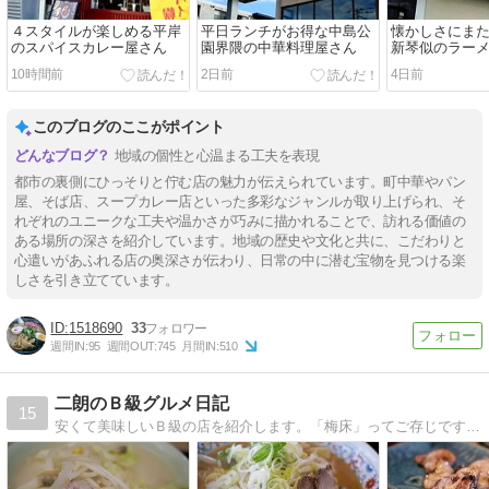
４スタイルが楽しめる平岸
平日ランチがお得な中島公
懐かしさにま
のスパイスカレー屋さん
園界隈の中華料理屋さん
新琴似のラー
10時間前
2日前
4日前
このブログのここがポイント
地域の個性と心温まる工夫を表現
都市の裏側にひっそりと佇む店の魅力が伝えられています。町中華やパン
屋、そば店、スープカレー店といった多彩なジャンルが取り上げられ、そ
れぞれのユニークな工夫や温かさが巧みに描かれることで、訪れる価値の
ある場所の深さを紹介しています。地域の歴史や文化と共に、こだわりと
心遣いがあふれる店の奥深さが伝わり、日常の中に潜む宝物を見つける楽
しさを引き立てています。
1518690
33
週間IN:
95
週間OUT:
745
月間IN:
510
二朗のＢ級グルメ日記
15
安くて美味しいＢ級の店を紹介します。「梅床」ってご存じですか？和歌山の隠れたヒット商品です！