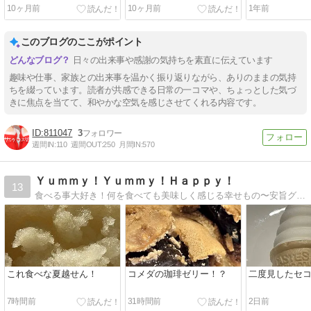
スへ
スへ
10ヶ月前
10ヶ月前
1年前
このブログのここがポイント
日々の出来事や感謝の気持ちを素直に伝えています
趣味や仕事、家族との出来事を温かく振り返りながら、ありのままの気持
ちを綴っています。読者が共感できる日常の一コマや、ちょっとした気づ
きに焦点を当てて、和やかな空気を感じさせてくれる内容です。
811047
3
週間IN:
110
週間OUT:
250
月間IN:
570
Ｙｕｍｍｙ！Ｙｕｍｍｙ！Ｈａｐｐｙ！
13
食べる事大好き！何を食べても美味しく感じる幸せもの〜安旨グルメ、コスパ高い物を求めて毎日のもぐもぐ日記更新中
これ食べな夏越せん！
コメダの珈琲ゼリー！？
二度見したセ
7時間前
31時間前
2日前