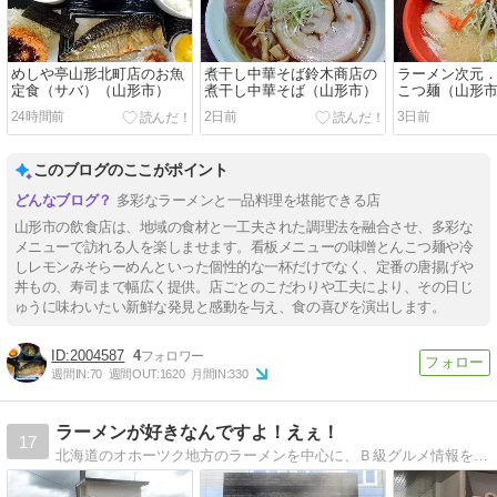
めしや亭山形北町店のお魚
煮干し中華そば鈴木商店の
ラーメン次元
定食（サバ）（山形市）
煮干し中華そば（山形市）
こつ麺（山形
24時間前
2日前
3日前
このブログのここがポイント
多彩なラーメンと一品料理を堪能できる店
山形市の飲食店は、地域の食材と一工夫された調理法を融合させ、多彩な
メニューで訪れる人を楽しませます。看板メニューの味噌とんこつ麺や冷
しレモンみそらーめんといった個性的な一杯だけでなく、定番の唐揚げや
丼もの、寿司まで幅広く提供。店ごとのこだわりや工夫により、その日じ
ゅうに味わいたい新鮮な発見と感動を与え、食の喜びを演出します。
2004587
4
週間IN:
70
週間OUT:
1620
月間IN:
330
ラーメンが好きなんですよ！えぇ！
17
北海道のオホーツク地方のラーメンを中心に、Ｂ級グルメ情報をお届けします。たま〜に犬の写真もアップしていく、そんな気まぐれブログです。