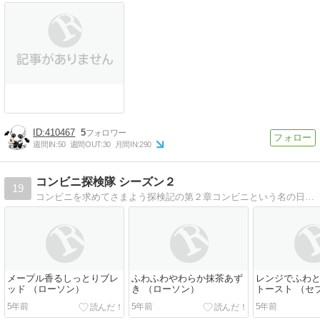
410467
5
週間IN:
50
週間OUT:
30
月間IN:
290
コンビニ探検隊 シーズン２
19
コンビニを求めてさまよう探検記の第２章コンビニという名の日本最後の秘境を探検するコンビニグルメ日記
メープル香るしっとりブレ
ふわふわやわらか抹茶あず
レンジでふわ
ッド （ローソン）
き （ローソン）
トースト （セ
ン）
5年前
5年前
5年前