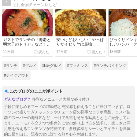
7
主に全国チェーン店など
ガストでランチの「海老と
安いけどおいしい！やっぱ
びっくりドン
明太子のドリア」など！ス
りサイゼリヤは最強！
しいハンバー
ープバーも最高！
ポテサラのハ
11日前
17日前
18日前
ーズフォンデ
ーグ！
#ランチ
#グルメ
#b級グルメ
#ファミレス
#ランチバイキング
#テイクアウト
このブログのここがポイント
多彩なメニューと大胆な盛り付け
手軽に楽しめるフードの躍動感と充実感を伝えることに長けています。ロ
ーソンの盛りすぎチャレンジやチェーン店の見事なコラボ商品、コスパ抜
群のスーパーの海鮮丼など、一目で食欲をそそる写真とともに紹介してい
ます。ユーモアを交えつつ多角的に食の盛り上げ方を追求し、楽しさと満
足感を伝えるコンテンツが特徴です。多種多様なシーンとアイテムを具体
的に描き出し、読者の食に対する好奇心を刺激します。