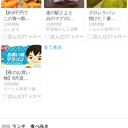
【約4千円で
道の駅とよと
クロレラパン
この食べ飲み
みのマグロ(・
焼けた！遂に
放題はすご
∀・)ノ
パン業界に殴
12時間前
13時間前
13時間前
はこある
甲状腺がんと診断されたのでブログ始めました&山梨グルメ
ふなおか薬局のブタ店長ブログ
い】函館 マル
り込み？ な、
ケン酒場 函館
訳はないです
五稜郭本町店
がね
全て表示
【夜のお買い
物】8月楽天
お買い物マラ
13時間前
モバイル業界で働く平社員のブログ
ソン 3日目！
注目の1000円
ポッキリ＆半
額商品をご紹
介！
ランチ 食べ歩き