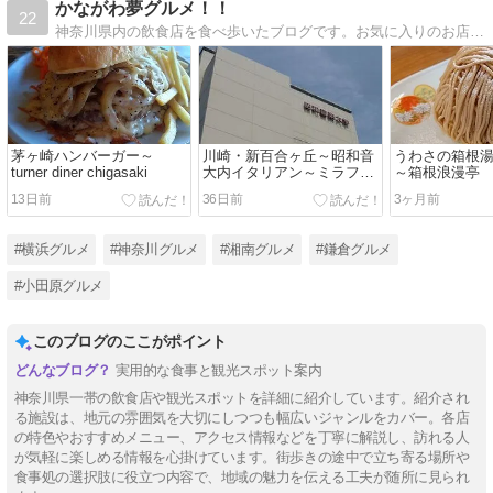
かながわ夢グルメ！！
22
神奈川県内の飲食店を食べ歩いたブログです。お気に入りのお店だけを紹介しています。神奈川方面へお出掛けの際に参考にしていただければ幸いです。
茅ヶ崎ハンバーガー～
川崎・新百合ヶ丘～昭和音
うわさの箱根
turner diner chigasaki
大内イタリアン～ミラフォ
～箱根浪漫亭
レスタ
13日前
36日前
3ヶ月前
#横浜グルメ
#神奈川グルメ
#湘南グルメ
#鎌倉グルメ
#小田原グルメ
このブログのここがポイント
実用的な食事と観光スポット案内
神奈川県一帯の飲食店や観光スポットを詳細に紹介しています。紹介され
る施設は、地元の雰囲気を大切にしつつも幅広いジャンルをカバー。各店
の特色やおすすめメニュー、アクセス情報などを丁寧に解説し、訪れる人
が気軽に楽しめる情報を心掛けています。街歩きの途中で立ち寄る場所や
食事処の選択肢に役立つ内容で、地域の魅力を伝える工夫が随所に見られ