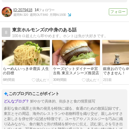
2079418
14
週間IN:
320
週間OUT:
840
月間IN:
1930
東京ホルモンズの中身のある話
8
100キロ超えたら即やめます。ホントは魚が大好きです。
らーめんいっき＠鹿浜 人生
ケーズピットダイナー＠宮
銀座おのでら＠
の目標
古島 東京スメシーズ推奨店
できません！
6時間前
30時間前
2日前
このブログのここがポイント
鮮やかで具体的、街歩きと食の情景描写
多彩な食の風景と街角の発見を軽快に綴る、食通のための散策記録です。
東京とその周辺、海外のレストランや名物料理を織り交ぜ、親しみやすさ
と新しさを併せ持つ記述が特徴です。ユーモアやノスタルジーを巧みに織
り込みながら、食の魅力と街の情緒を鮮やかに伝え、読む楽しさを引き出