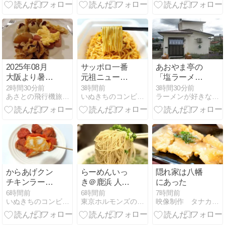
ヶ谷
2025年08月
サッポロ一番
あおやま亭の
大阪より暑く
元祖ニュータ
「塩ラーメン
ない台湾
ンタンメン本
チャーシュー
2時間30分前
3時間前
3時間30分前
あさとの飛行機旅行日記
いぬきちのコンビニ飯
ラーメンが好きなんですよ！えぇ！
07/13
舗監修 まぜタ
５枚」（北見
ン【セブンイ
市）
レブン】しっ
かり美味しい
です!!
からあげクン
らーめんいっ
隠れ家は八幡
チキンラーメ
き＠鹿浜 人生
にあった
ン 激辛ロース
の目標
6時間前
6時間前
7時間前
いぬきちのコンビニ飯
東京ホルモンズの中身のある話
映像制作 タナカンパニー
トしょうゆ味
【ローソン】
チキンラーメ