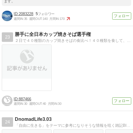
ます。
2083228
5
週間IN:
35
週間OUT:
140
月間IN:
170
勝手に全日本カップ焼きそば選手権
23
２日で４０種類のカップ焼きそばの食比べ！４０種類を食して、勝手に全国のカップ焼きそばのランキングを決めます！！
887466
週間IN:
30
週間OUT:
40
月間IN:
30
DnomadLife3.03
24
「自由に生きる」をテーマに参考になりそうな情報を呟く雑記Blogです。Web・お金・仮想通貨・旅行・投資・自由・アフィリエイト・GAME