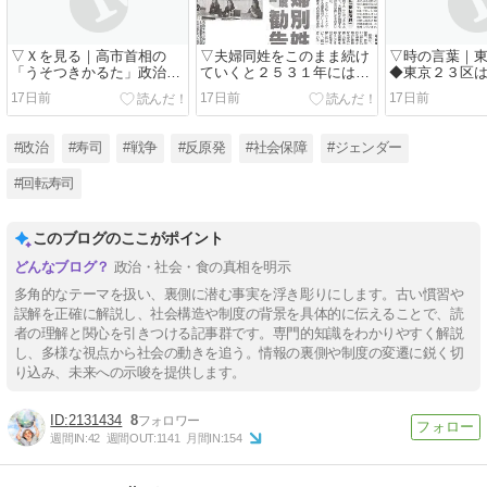
▽Ｘを見る｜高市首相の
▽夫婦同姓をこのまま続け
▽時の言葉｜
「うそつきかるた」政治通
ていくと２５３１年には日
◆東京２３区
の貴方、何首理解できます
本人全員が佐藤さんになっ
く区民による
17日前
17日前
17日前
か？
てしまう／弱者・人権
区議会議員を
#政治
#寿司
#戦争
#反原発
#社会保障
#ジェンダー
#回転寿司
このブログのここがポイント
政治・社会・食の真相を明示
多角的なテーマを扱い、裏側に潜む事実を浮き彫りにします。古い慣習や
誤解を正確に解説し、社会構造や制度の背景を具体的に伝えることで、読
者の理解と関心を引きつける記事群です。専門的知識をわかりやすく解説
し、多様な視点から社会の動きを追う。情報の裏側や制度の変遷に鋭く切
り込み、未来への示唆を提供します。
2131434
8
週間IN:
42
週間OUT:
1141
月間IN:
154