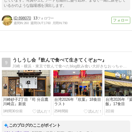
しています。写真やエピソードも随所に盛り込み、まるで一緒に旅をして
いるかのような臨場感を演出します。
898070
13
週間IN:
260
週間OUT:
1760
月間IN:
790
うしうし会『飲んで食べて生きてくぞぉ〜』
9
川崎・横浜・東京で飲んで食べたblog飲み食い大好きなおっちゃん日記川崎・横浜・東京中心
川崎砂子2丁目『司 分店鷹
台湾2026年『欣葉』18食目
台湾2026年
川崎店』新規
ラスト
飯』17食目
1時間30分前
25時間前
2日前
このブログのここがポイント