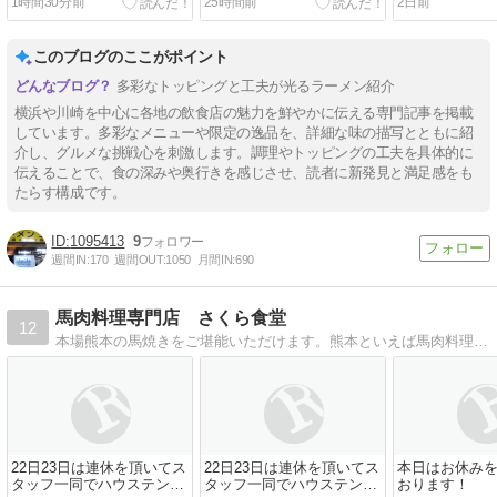
1時間30分前
25時間前
2日前
このブログのここがポイント
多彩なトッピングと工夫が光るラーメン紹介
横浜や川崎を中心に各地の飲食店の魅力を鮮やかに伝える専門記事を掲載
しています。多彩なメニューや限定の逸品を、詳細な味の描写とともに紹
介し、グルメな挑戦心を刺激します。調理やトッピングの工夫を具体的に
伝えることで、食の深みや奥行きを感じさせ、読者に新発見と満足感をも
たらす構成です。
1095413
9
週間IN:
170
週間OUT:
1050
月間IN:
690
馬肉料理専門店 さくら食堂
12
本場熊本の馬焼きをご堪能いただけます。熊本といえば馬肉料理、馬肉料理といえばさくら食堂といわれることをめざしています。
22日23日は連休を頂いてス
22日23日は連休を頂いてス
本日はお休み
タッフ一同でハウステンボ
タッフ一同でハウステンボ
おります！