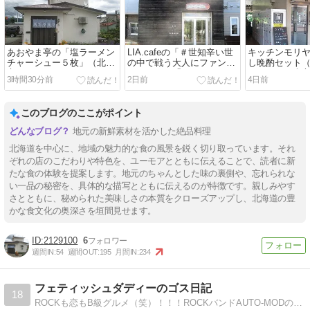
あおやま亭の「塩ラーメン
LIA.cafeの「＃世知辛い世
キッチンモリ
チャーシュー５枚」（北見
の中で戦う大人にファンタ
し晩酌セット
市）
ジーを」と「アイスコーヒ
き）」（網走
3時間30分前
2日前
4日前
ー」（網走市）
このブログのここがポイント
地元の新鮮素材を活かした絶品料理
北海道を中心に、地域の魅力的な食の風景を鋭く切り取っています。それ
ぞれの店のこだわりや特色を、ユーモアとともに伝えることで、読者に新
たな食の体験を提案します。地元のちゃんとした味の裏側や、忘れられな
い一品の秘密を、具体的な描写とともに伝えるのが特徴です。親しみやす
さとともに、秘められた美味しさの本質をクローズアップし、北海道の豊
かな食文化の奥深さを垣間見せます。
2129100
6
週間IN:
54
週間OUT:
195
月間IN:
234
フェティッシュダディーのゴス日記
18
ROCKも恋もB級グルメ（笑）！！！ROCKバンドAUTO-MODのジュネのROCKでB級グルメな日常のブログです。