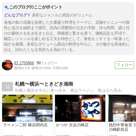
このブログのここがポイント
多彩なジャンルと絶品のボリューム
各地の食の流儀を反映した大量盛り料理をテーマに、店舗やメニューの個
性と迫力を細部まで描写。店内の雰囲気や注文の手順、待ち時間、盛り付
けの豪快さを生き生きと伝え、満腹感と驚きを誘う。価格設定も手頃で、
幅広いジャンルを楽しめる工夫を特色として、食欲をくすぐる一味違った
紹介を展開。多彩なボリューム満点の料理を中心に、その魅力を具体的に
伝え、訪れたくなる気持ちを高めている。
1755866
50
週間IN:
178
週間OUT:
606
月間IN:
886
札幌〜横浜〜ときどき湘南
11
札幌と横浜を中心に食べ歩き。昼はラーメン、夜は立ち呑み。
ラーメン二郎 横浜関内店
かつや 京浜川崎店
熱烈中華食堂 
川崎駅前店