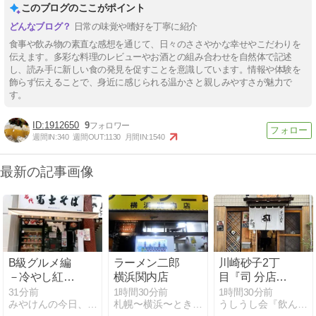
このブログのここがポイント
日常の味覚や嗜好を丁寧に紹介
食事や飲み物の素直な感想を通じて、日々のささやかな幸せやこだわりを
伝えます。多彩な料理のレビューやお酒との組み合わせを自然体で記述
し、読み手に新しい食の発見を促すことを意識しています。情報や体験を
飾らず伝えることで、身近に感じられる温かさと親しみやすさが魅力で
す。
1912650
9
週間IN:
340
週間OUT:
1130
月間IN:
1540
最新の記事画像
B級グルメ編
ラーメン二郎
川崎砂子2丁
－冷やし紅生
横浜関内店
目『司 分店鷹
姜天そば＠名
川崎店』新規
31分前
1時間30分前
1時間30分前
みやけんの今日、こんなの作って食べたよ
札幌〜横浜〜ときどき湘南
うしうし会『飲んで食べて生きてくぞぉ〜』
代富士そば/市