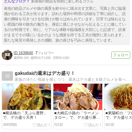
多国籍の絶品を気軽に楽しめるコラム
各地の絶品グルメや旅の風景を鮮やかに描き出す文章に、写真と共に臨場
感が伝わる工夫が光ります。訪れた場所や料理の詳細を丁寧に紹介し、読
者の興味を引きつける仕掛けが散りばめられています。日常では味わえな
い異国の味や旅先の魅力を、身近に感じさせながら伝えることに徹してい
るのが特徴です。特に、リアルな体験や臨場感を大切にした記述で、読者
がまるでその場にいるかのような感覚を持てる工夫が随所に見られます。
新たな発見や美味しさの感動、旅の喜びを巧みに表現しています。
1639640
7
週間IN:
240
週間OUT:
1390
月間IN:
1030
gakudaiの週末はデカ盛り！
10
家族の冷たい視線を感じつつ、週末はデカ盛とＢ級グルメを食べ歩いています！
■横浜橋の「天ぷら豊野」
■大崎広小路の「ラーメン
■東陽町の「フ
で、デカ盛り天丼！
タロー」で、デカ盛り豚つ
で、デカ盛り
け麺！
ィ！
26時間前
5日前
8日前