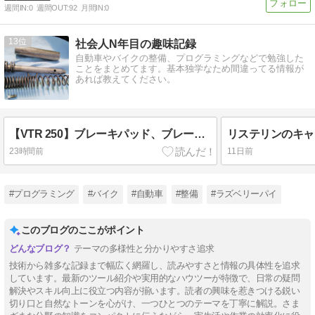
週間IN:
0
週間OUT:
92
月間IN:
0
13
社会人N年目の趣味記録
自動車やバイクの整備、プログラミングなどで勉強した
ことをまとめてます。基本独学なため間違ってる情報が
あれば教えてください。
【VTR 250】ブレーキパッド、ブレーキローターの点検、ブレーキOHの部品選定、リアブレーキローター流用
23時間前
11日前
#プログラミング
#バイク
#自動車
#整備
#ラズベリーパイ
このブログのここがポイント
テーマの多様性と分かりやすさ追求
技術から雑多な記録まで幅広く網羅し、読みやすさと情報の具体性を追求
しています。最新のツール紹介や実用的なハウツーが特徴で、日常の疑問
解決やスキル向上に役立つ内容が揃います。読者の興味を惹きつける鋭い
切り口と自然なトーンを心がけ、一つひとつのテーマを丁寧に解説。さま