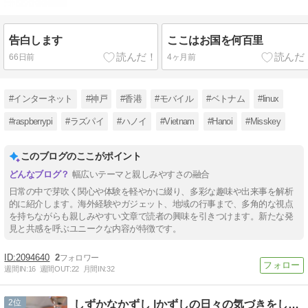
告白します
ここはお国を何百里
66日前
4ヶ月前
#インターネット
#神戸
#香港
#モバイル
#ベトナム
#linux
#raspberrypi
#ラズパイ
#ハノイ
#Vietnam
#Hanoi
#Misskey
このブログのここがポイント
幅広いテーマと親しみやすさの融合
日常の中で芽吹く関心や体験を軽やかに綴り、多彩な趣味や出来事を解析
的に紹介します。海外経験やガジェット、地域の行事まで、多角的な視点
を持ちながらも親しみやすい文章で読者の興味を引きつけます。新たな発
見と共感を呼ぶユニークな内容が特徴です。
2094640
2
週間IN:
16
週間OUT:
22
月間IN:
32
2
しずかなかずし |かずしの日々の気づきをしずかに発信