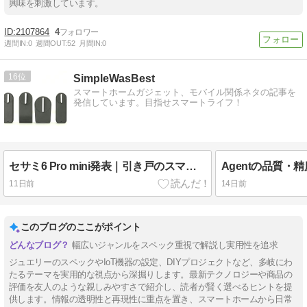
興味を刺激しています。
2107864
4
週間IN:
0
週間OUT:
52
月間IN:
0
16
SimpleWasBest
スマートホームガジェット、モバイル関係ネタの記事を
発信しています。目指せスマートライフ！
セサミ6 Pro mini発表｜引き戸のスマートロック化に、ようやく現実的な選択肢が出てきた
11日前
14日前
このブログのここがポイント
幅広いジャンルをスペック重視で解説し実用性を追求
ジュエリーのスペックやIoT機器の設定、DIYプロジェクトなど、多岐にわ
たるテーマを実用的な視点から深掘りします。最新テクノロジーや商品の
評価を友人のような親しみやすさで紹介し、読者が賢く選べるヒントを提
供します。情報の透明性と再現性に重点を置き、スマートホームから日常