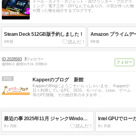
ドール・カメラ・ガジェット・3Dプリンター・プログラ
ミング・電子工作・DIYなんでもありの、小宮が作った物
や買った物を紹介するブログです。
Steam Deck 512GB版予約しました！
4年前
5年前
2028583
3
週間IN:
0
週間OUT:
24
月間IN:
0
20
Kapperのブログ 新館
KapperのBlogにようこそいらっしゃいませ。 Kapperが
日々利用しているPC、DOS、モバイル、Linux、ゲーム
等のPC情報、その他日常のネタを中…
最近の事 2025年11月 ジャンクWindowsタブレット市況
9ヶ月前
9ヶ月前