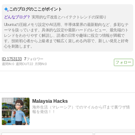
このブログのここがポイント
実用的なIT改造とハイテクトレンドの深堀り
Ubuntuの圧縮メモリ設定やAI活用、半導体業界の最新動向など、多彩なテ
ーマを扱っています。具体的な設定や最新ハードのレビュー、最先端のト
レンドをわかりやすく解説し、読者の日常や趣味に役立つ情報が満載で
す。技術初心者から上級者まで幅広く楽しめる内容で、新しい発見と好奇
心を刺激します。
1753133
7
週間IN:
0
週間OUT:
22
月間IN:
0
21
Malaysia Hacks
海外生活（マレーシア）でのマイルからITまで裏ワザ情
報を発信！！