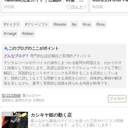
25日前
41日前
#マイクラ
#フリーソフト
#blender
#pc
#mac
#linux
#chatgpt
#debian
このブログのここがポイント
専門的な設定解説と実用的アドバイス
デジタルツールやデバイスの操作にまつわる疑問や問題点を、わかりやす
く深掘りして紹介します。高度な設定やトラブルシューティングも丁寧に
解説し、実践的なヒントやテクニックを共有することを目的としていま
す。技術に詳しくなくても理解できる表現を心がけ、具体的な事例や解決
策を示しながら、素早く実用的な知識を得られる内容が特長です。
2133568
5
週間IN:
0
週間OUT:
14
月間IN:
0
23
カシキヤ姫の動く店
素人ながら趣味のマイコンを使った工作やパソコン関係
のことを書いています。よろしくお願いします！