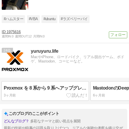
#ハムスター
#VBA
#ubuntu
#ラズベリーパイ
1975616
週間IN:
0
週間OUT:
12
月間IN:
0
24
yuruyuru.life
MacやiPhone、ロードバイク、リアル脱出ゲーム、ボド
ゲ、Mastodon、コーヒーなど。
Proxmox を 8 系から 9 系へアップグレード
3ヶ月前
6ヶ月前
このブログのここがポイント
多彩なテーマと鋭い視点を展開
最新の技術や時事の話題を取り上げつつ、リアルな体験や考察を織り交ぜ