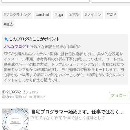
#プログラミング
#android
#fpga
#c言語
#マイコン
#NXP
#組込
このブログのここがポイント
実践的な解説と詳細な手順紹介
FPGAや組み込みシステムの開発に携わる技術者向けに、具体的な設定や
インストール手順、参考資料の分析を丁寧に解説しています。コードの自
動生成やハードの操作方法、トラブルシューティングなど、実務に役立つ
情報をシンプルかつ詳細に記述し、専門知識の習得をサポートします。初
心者から上級者まで幅広く内容をカバーしながら、理解を深めるためのポ
イントをしっかり伝える構成です。
2109562
3
週間IN:
0
週間OUT:
70
月間IN:
2
6
自宅プログラマー始めます。仕事ではなく趣味として
在宅ではなく”自宅”仕事ではなく趣味として