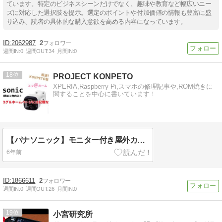
ています。特定のビジネスシーンだけでなく、趣味や教育など幅広いニー
ズに対応した選択肢を提示。選定のポイントや付加価値の情報も豊富に盛
り込み、読者の具体的な購入意欲を高める内容になっています。
2062987
2
週間IN:
0
週間OUT:
34
月間IN:
0
18
PROJECT KONPETO
XPERIA,Raspberry Pi,スマホの修理記事や,ROM焼きに
関することを中心に書いています！
【パナソニック】モニター付き屋外カメラを購入するのはちょっと待った！！！
6年前
1866611
2
週間IN:
0
週間OUT:
26
月間IN:
0
19
小宮研究所