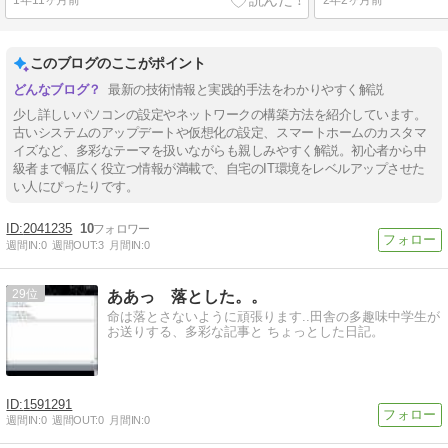
このブログのここがポイント
最新の技術情報と実践的手法をわかりやすく解説
少し詳しいパソコンの設定やネットワークの構築方法を紹介しています。
古いシステムのアップデートや仮想化の設定、スマートホームのカスタマ
イズなど、多彩なテーマを扱いながらも親しみやすく解説。初心者から中
級者まで幅広く役立つ情報が満載で、自宅のIT環境をレベルアップさせた
い人にぴったりです。
2041235
10
週間IN:
0
週間OUT:
3
月間IN:
0
29
ああっ 落とした。。
命は落とさないように頑張ります..田舎の多趣味中学生が
お送りする、多彩な記事と ちょっとした日記。
1591291
週間IN:
0
週間OUT:
0
月間IN:
0