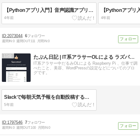
【Pythonアプリ入門】音声認識アプリを作る方法（SpeechRecognition）
4年前
4年前
2073044
6
週間IN:
0
週間OUT:
111
月間IN:
0
11
たぷん日記 | IT系アラサーOLによる ラズパイメモ
IT系アラサー中だるみOLによる Raspberry Pi 、仕事で調
べたこと、美容、WordPressの設定などについてのブロ
グです。
Slackで毎朝天気予報を自動投稿する（20210404update)
5年前
1797546
7
週間IN:
0
週間OUT:
100
月間IN:
0