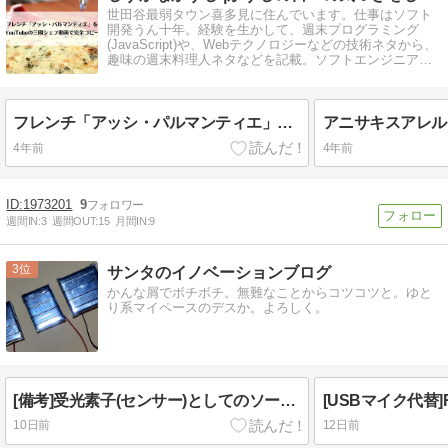
世田谷最弱タウン喜多見に住んでいます。仕事はソフト
開発うん十年。経験を生かして、週末プログラミング
(JavaScript)や、Webテクノロジーなどの技術ネタから、
趣味の週末料理人ネタなどを記載。ソフトエンジニアで
MBA持ち。
フレンチ「アッシ・パルマンティエ」をYouTubeの三國シェフ動画で完全コピー
4年前
4年前
1973201
9
週間IN:
3
週間OUT:
15
月間IN:
9
3
サンタのイノベーションブログ
かんな屑でボチボチ。無難なことからコツコツと。ゆと
り系マイペースのデスか。よろしく。
[備考]受光素子(センサー)としてのソーラーパネル
[USBマイク代替]RP
10日前
12日前