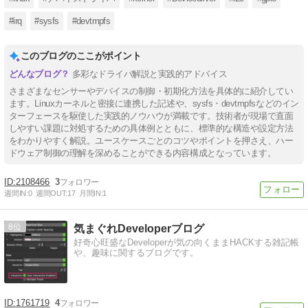
#irq
#sysfs
#devtmpfs
このブログのここがポイント
多彩なドライバ解説と実践的アドバイス
さまざまなセンサーやデバイスの制御・初期化方法を具体的に紹介してい
ます。Linuxカーネルと密接に連携した記述や、sysfs・devtmpfsなどのイン
ターフェースを駆使した実践的ノウハウが満載です。技術者が現場で直面
しやすい課題に対処するための具体例とともに、標準的な構造や設定方法
をわかりやすく解説。ユースケースごとのコツやポイントを押さえ、ハー
ドウェア制御の理解を深めることができる内容構成となっています。
2108466
3
週間IN:
0
週間OUT:
17
月間IN:
1
8
気まぐれDeveloperブログ
好奇心旺盛なDeveloperが気の向くままHACKする雑記帳
や、趣味に関するブログです。
1761719
4