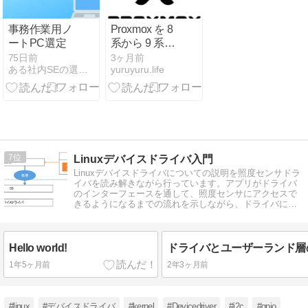
事務作業用ノ
Proxmox を 8
ートPC選定
系から 9 系へ
アップグレー
75日前
3ヶ月前
ある社内SEの選定品
yuruyuru.life
ド
7
Linuxデバイスドライバ入門
Linuxデバイスドライバについての説明を照度センサドラ
イバを読み解きながら行っています。アプリがドライバ
のインターフェースを通して、照度センサにアクセスで
きるようになるまでの流れを示しながら、ドライバに関
係する処理を説明しています。
Hello world!
ドライバとユーザーランド層
1年5ヶ月前
2年3ヶ月前
#linux
#デバイスドライバ
#kernel
#Devicedriver
#i2c
#gpio