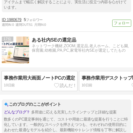
アイテムまで幅広く解説することにより、実生活に役立つ内容を心がけて
います。
1980679
5
週間IN:
0
週間OUT:
51
月間IN:
0
17
ある社内SEの選定品
ネットワーク機材,ZOOM,選定品,老人ホーム、こども園,
保育園,幼稚園,PA,PC,家電等社内SEが選定してたもの
事務作業用大画面ノートPCの選定
事務作業用デスクトップ
10日前
10日前
このブログのここがポイント
多用途に応える充実したラインナップと詳細な提案
数多くのPC選定事例を通じて、コストや用途に最適な提案を行うことに特
化しています。一般的なスペックを押さえつつも、それぞれの使用目的に
あわせた最適なモデルを紹介し、最新機能やトレンド情報を丁寧に解説し