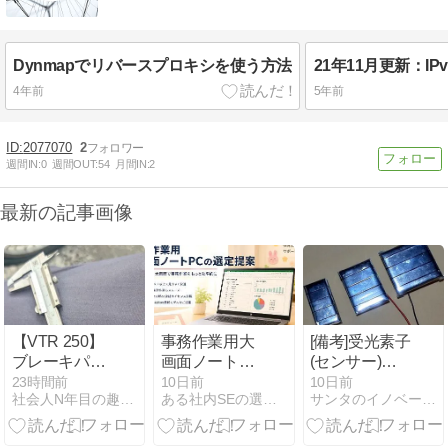
Dynmapでリバースプロキシを使う方法
4年前
5年前
2077070
2
週間IN:
0
週間OUT:
54
月間IN:
2
最新の記事画像
【VTR 250】
事務作業用大
[備考]受光素子
ブレーキパッ
画面ノートPC
(センサー)と
ド、ブレーキ
の選定
してのソーラ
23時間前
10日前
10日前
社会人N年目の趣味記録
ある社内SEの選定品
サンタのイノベーションブログ
ローターの点
ーパネル
検、ブレーキ
OHの部品選