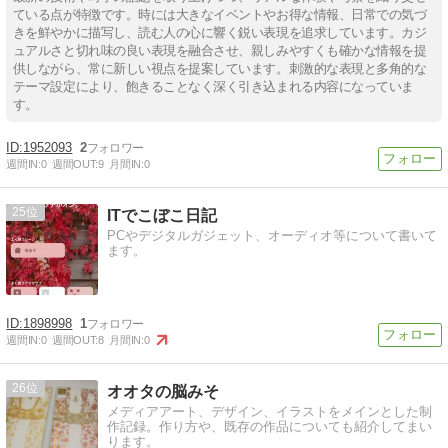
ている点が特徴です。時には大きなイベントやお得な情報、日常での気づ
きを鮮やかに描写し、読む人の心に響く鋭い表現を追求しています。カジ
ュアルさと切れ味の良い表現を融合させ、親しみやすくも確かな情報を提
供しながら、常に新しい視点を提案しています。刺激的な表現と多角的な
テーマ設定により、飽きることなく深く引き込まれる内容になっていま
す。
1952093
2
週間IN:
0
週間OUT:
9
月間IN:
0
25
ITでこぼこ日記
PCやデジタルガジェット、オーディオ等について書いて
ます。
1898998
1
週間IN:
0
週間OUT:
8
月間IN:
0
26
オオタの脳みそ
メディアアート、デザイン、イラストをメインとした制
作記録。作り方や、既存の作品についても紹介してまい
ります。