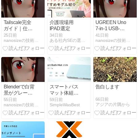
序
応募した際の
メモ
Tailscale完全
介護現場用
UGREEN Uno
ガイド｜仕組
IPAD選定
7-in-1 USB-C
み・料金・使
ハブをレビュ
25日前
34日前
41日前
nanosizeの技術ブログ
ある社内SEの選定品
nanosizeの技術ブログ
い方・セキュ
ー。4K 60Hz
リティを初心
対応で
者向けに解説
MacBook Air
の外部モニタ
ー用にちょう
どいい
Blenderで白背
スマートバス
告白します
景がグレーに
マット体組成
なる原因と直
計モデル
66日前
55日前
59日前
アジアの片隅から
nanosizeの技術ブログ
SimpleWasBest
し方【AgX／
（2026）は何
カラーマネジ
が変わった？
メント】
旧モデル長期
利用者目線で
紹介