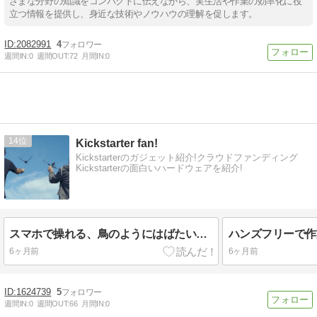
ざまな分野の知識をコンパクトに伝えながら、実生活や作業の効率化に役
立つ情報を提供し、身近な技術やノウハウの理解を促します。
2082991
4
週間IN:
0
週間OUT:
72
月間IN:
0
14
Kickstarter fan!
Kickstarterのガジェット紹介!クラウドファンディング
Kickstarterの面白いハードウェアを紹介!
スマホで操れる、鳥のようにはばたいて飛ぶドローン Swift (スイフト)
6ヶ月前
6ヶ月前
1624739
5
週間IN:
0
週間OUT:
66
月間IN:
0