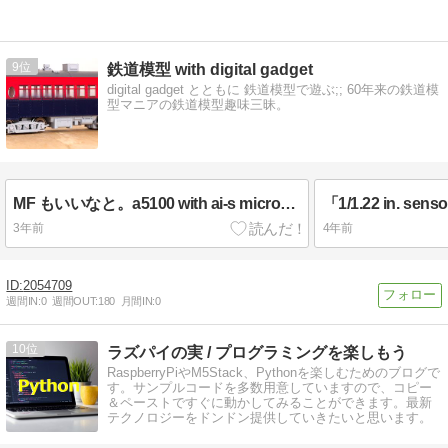
9
鉄道模型 with digital gadget
digital gadget とともに 鉄道模型で遊ぶ;; 60年来の鉄道模
型マニアの鉄道模型趣味三昧。
MF もいいなと。a5100 with ai-s microNikkor 55mm で撮ってみた。
3年前
4年前
2054709
週間IN:
0
週間OUT:
180
月間IN:
0
10
ラズパイの実 / プログラミングを楽しもう
RaspberryPiやM5Stack、Pythonを楽しむためのブログで
す。サンプルコードを多数用意していますので、コピー
＆ペーストですぐに動かしてみることができます。最新
テクノロジーをドンドン提供していきたいと思います。