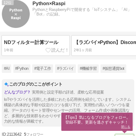
12
Python×Raspi
PythonとRaspberryPiで開発する「IoTシステム」「AI」
「Bot」の記録。
NDフィルター計算ツール
1年前
2年1ヶ月前
#AI
#Python
#電子工作
#ラズパイ
#機械学習
#仮想通貨bot
このブログのここがポイント
実用例と設定手順の詳述、柔軟な応用提案
IoTやラズパイを活用した多岐にわたる応用例を紹介しています。システム
構築の具体的な手順や設定のコツを掘り下げ、実用性の高いノウハウを凝
縮。データのリモート管理やセンサーの活用、フォーム作成や画像認識な
ど、多層的な技術群をわかりやすく提示し、実務にすぐ取り入れられる魅
【Tips】気になるブログをフォロー。

力的な情報が満載です。
登録不要。更新を逃さずキャッチ！
閉じる
2113642
5