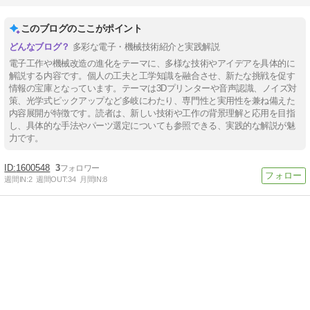
このブログのここがポイント
多彩な電子・機械技術紹介と実践解説
電子工作や機械改造の進化をテーマに、多様な技術やアイデアを具体的に
解説する内容です。個人の工夫と工学知識を融合させ、新たな挑戦を促す
情報の宝庫となっています。テーマは3Dプリンターや音声認識、ノイズ対
策、光学式ピックアップなど多岐にわたり、専門性と実用性を兼ね備えた
内容展開が特徴です。読者は、新しい技術や工作の背景理解と応用を目指
し、具体的な手法やパーツ選定についても参照できる、実践的な解説が魅
力です。
1600548
3
週間IN:
2
週間OUT:
34
月間IN:
8