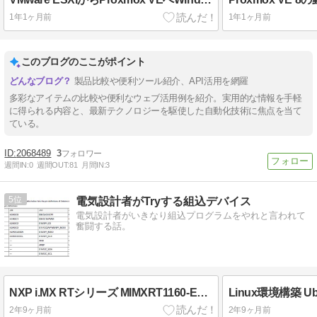
1年1ヶ月前
1年1ヶ月前
このブログのここがポイント
製品比較や便利ツール紹介、API活用を網羅
多彩なアイテムの比較や便利なウェブ活用例を紹介。実用的な情報を手軽
に得られる内容と、最新テクノロジーを駆使した自動化技術に焦点を当て
ている。
2068489
3
週間IN:
0
週間OUT:
81
月間IN:
3
5
電気設計者がTryする組込デバイス
電気設計者がいきなり組込プログラムをやれと言われて
奮闘する話。
NXP i.MX RTシリーズ MIMXRT1160-EVK Board LED点灯
Linux環境構築 
2年9ヶ月前
2年9ヶ月前