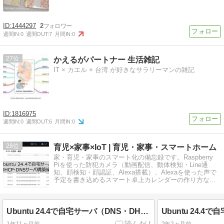
1444297
2
週間IN:
0
週間OUT:
7
月間IN:
0
27
かえるがパートナー 生活雑記
IT × カエル × 台湾 が好きなサラリーマンの雑記
1816975
週間IN:
0
週間OUT:
6
月間IN:
0
28
育児×家事×IoT | 育児・家事・スマートホーム
家・育児・家事のスマート化の備忘録です。Raspberry
Piを使った防犯カメラ（動画配信、動体検知・Line通
知、顔検知・顔認証、Alexa搭載）、Alexaを使った声で
予定を書き込めるスマート卓上カレンダーの作り方など
を紹介しています
Ubuntu 24.4で自宅サーバ（DNS・DHCPサーバ構築編）[5/6]
1年11ヶ月前
2年2ヶ月前