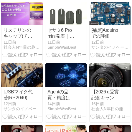
定、リアブレ
ーキローター
流用
リステリンの
セサミ6 Pro
[補足]Arduino
キャップ(チャ
mini発表｜引
での評価
イルドレジス
き戸のスマー
11日前
11日前
12日前
社会人N年目の趣味記録
SimpleWasBest
サンタのイノベーションブログ
タンスキャッ
トロック化
プ)の仕組みに
に、ようやく
ついてのメモ
現実的な選択
肢が出てきた
[USBマイク代
Agentの品
【2026 α受賞
替]RP2040(USB-
質・精度はモ
記念キャンペ
Audio)
デルを替える
ーン】Sonyの
12日前
14日前
16日前
サンタのイノベーションブログ
SimpleWasBest
社会人N年目の趣味記録
だけでは上が
カメラを買っ
らない。実用
た際のキャッ
的なAIを作る
シュバッグキ
ための設計順
ャンペーンに