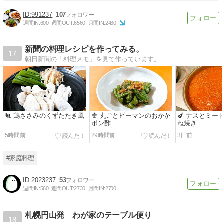
991237
107
週間IN:
600
週間OUT:
6560
月間IN:
2430
新聞の料理レシピを作ってみる。
17
朝日新聞の「料理メモ」を見て作っています。
🐔 鶏ささみのくずたたき風
🫑 丸ごとピーマンのおかか
🍆 ナスとミ
ポン酢
ね焼き
5時間前
29時間前
3日前
#家庭料理
2023237
53
週間IN:
560
週間OUT:
2730
月間IN:
2700
札幌円山発 わが家のテーブル便り
18