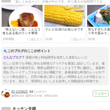
「楽しくゆる〜く!」夕食が中心です。作り置きや短時間でできるメニュー。北海道の旬の食材を使ったメニューも豊富です。
「映えないご飯」こんな１
テレビ出演のお知らせです
育ちすぎた大
食もある私のランチ事情
リ辛大葉みそ
12時間前
2日前
3日前
このブログのここがポイント
家庭の味と時短調理を追求した多彩なレシピ
忙しい日常でも手軽に作れる料理のアイデアを豊富に紹介しています。食
材の選び方や保存方法、簡単な調理テクニックまで丁寧に解説し、家庭料
理をグレードアップさせる工夫が満載です。多種多様な料理のレシピやア
レンジ例を紹介し、日常の食卓に彩りと楽しい時間をもたらす内容となっ
ています。加えて、実用性とおいしさを追求した情報提供が特徴です。
1215623
64
週間IN:
520
週間OUT:
4760
月間IN:
2520
キッチン夫婦