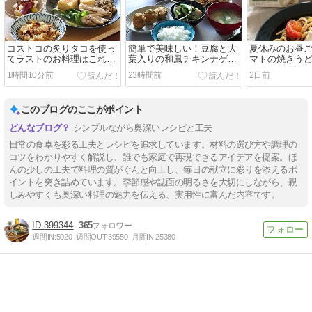
コストコの炙りタコを使っ
簡単で美味しい！豆腐と大
夏休みのお昼
てラストのお料理はこれ！
葉入りの和風チキンナゲッ
マトの焼きうど
と2日分晩ごはんは【和定
トで晩ごはん
ーホワイトの
1時間10分前
23時間前
2日前
食】と【スパイスキーマカ
きコストコ祭
レー】
このブログのここがポイント
シンプルながら奥深いレシピと工夫
日常の食卓を彩る工夫とレシピを追求しています。材料の選び方や調理の
コツをわかりやすく解説し、誰でも家庭で再現できるアイデアを提案。ほ
んの少しの工夫で料理の質がぐんと向上し、毎日の献立に彩りを添えるポ
イントを突き詰めています。季節感や誌面の明るさを大切にしながら、親
しみやすくも奥深い料理の魅力を伝える、実用性に富んだ内容です。
399344
365
週間IN:
5020
週間OUT:
39550
月間IN:
25380