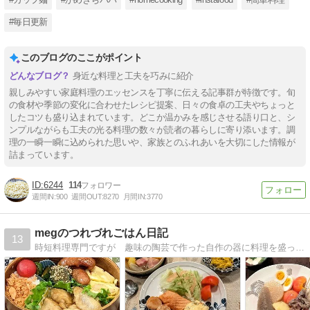
#毎日更新
このブログのここがポイント
身近な料理と工夫を巧みに紹介
親しみやすい家庭料理のエッセンスを丁寧に伝える記事群が特徴です。旬
の食材や季節の変化に合わせたレシピ提案、日々の食卓の工夫やちょっと
したコツも盛り込まれています。どこか温かみを感じさせる語り口と、シ
ンプルながらも工夫の光る料理の数々が読者の暮らしに寄り添います。調
理の一瞬一瞬に込められた思いや、家族とのふれあいを大切にした情報が
詰まっています。
6244
114
週間IN:
900
週間OUT:
8270
月間IN:
3770
megのつれづれごはん日記
13
時短料理専門ですが 趣味の陶芸で作った自作の器に料理を盛って楽しんでます。３６０坪の自宅で咲く季節の花々も紹介してます。家庭菜園もしてますよ。