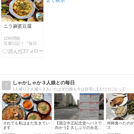
全て表示
ニラ麻婆豆腐
12時間前
豆腐日記＊『毎日豆腐食べてます！』
しゃかしゃか３人娘との毎日
7
1人減り２人減り３人いたはずの娘も今は自宅に1人だけになってしまいました。気が付けばブログを始めて、もう１8年も経っていました。
それでも私はまだ生きてい
【国立中正紀念堂へバスで
何杯食べたの
ます…
向かう】久しぶりの台北3
ス
人5泊⑨2026/5/1