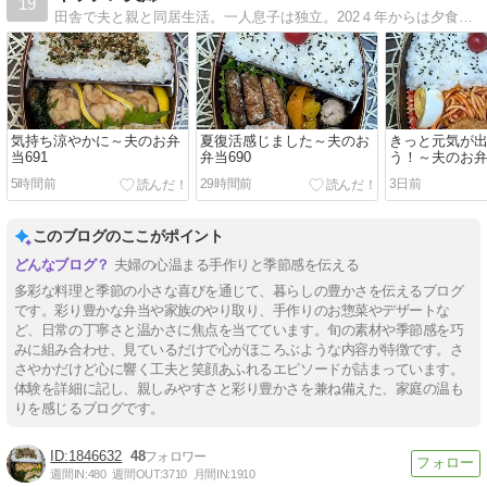
19
田舎で夫と親と同居生活。一人息子は独立。202４年からは夕食よりも夫に作ったお弁当や夫が作った朝食が主になりました。
気持ち涼やかに～夫のお弁
夏復活感じました～夫のお
きっと元気が
当691
弁当690
う！～夫のお弁
5時間前
29時間前
3日前
このブログのここがポイント
夫婦の心温まる手作りと季節感を伝える
多彩な料理と季節の小さな喜びを通じて、暮らしの豊かさを伝えるブログ
です。彩り豊かな弁当や家族のやり取り、手作りのお惣菜やデザートな
ど、日常の丁寧さと温かさに焦点を当てています。旬の素材や季節感を巧
みに組み合わせ、見ているだけで心がほころぶような内容が特徴です。さ
さやかだけど心に響く工夫と笑顔あふれるエピソードが詰まっています。
体験を詳細に記し、親しみやすさと彩り豊かさを兼ね備えた、家庭の温も
りを感じるブログです。
1846632
48
週間IN:
480
週間OUT:
3710
月間IN:
1910