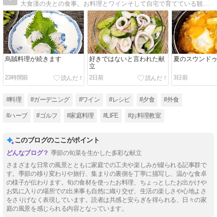
大食漢の夫との食事。お料理とワインそして自宅で育てている観葉植物やハーブ。日記のつもりで書いてます。
烏賊料理が続きます
好きではないと言われた献
夏のスウンド
立
23時間前
2日前
3日前
#料理
#ガーデニング
#ワイン
#レシピ
#夕食
#外食
#ハーブ
#ゴルフ
#家庭料理
#LIFE
#お料理教室
このブログのここがポイント
季節の旬菜を生かした多彩な献立
さまざまな日常の風景とともに家庭での工夫や楽しみが綴られる記事群で
す。季節の移り変わりや旅行、集まりの裏側を丁寧に描写し、温かな食卓
の様子が伝わります。旬の食材を使ったお料理、ちょっとしたお出かけや
お気に入りの場所での出来事も自然に織り交ぜ、生活の楽しさや心地よさ
をさりげなく表現しています。読者は共感と安らぎを得られる、日々の家
庭の風景を感じられる内容となっています。