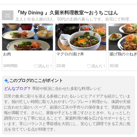
『My Dining 』久留米料理教室〜おうちごはん
21
主人と社会人娘の3人、50代の主婦の暮らしです。自宅にて料理教室をしてます。
お肉
マグロの漬け丼
揚げ鶏の☆ね
16時間前
2日前
3日前
このブログのここがポイント
季節や状況に合わせた多彩な料理レシピ
日常の食卓に彩りを添える多岐にわたるレシピとアイデアを紹介していま
す。朝の忙しい時間に取り入れやすいワンプレート料理から、体調や天候
に合わせた温かいスープ、副菜の工夫や手作りの保存食まで、実践的な情
報が満載です。さらに、家族や子どもと過ごすひとときや、ちょっとした
調理のコツも丁寧に伝えることで、家庭料理の幅を広げるサポートをして
います。常にバランスと季節感を大切にし、安心して調理できる工夫に焦
点を当てている点が特徴です。