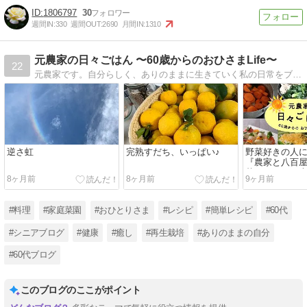
1806797
30
週間IN:
330
週間OUT:
2690
月間IN:
1310
元農家の日々ごはん 〜60歳からのおひさまLife〜
22
元農家です。自分らしく、ありのままに生きていく私の日常をブログに書いていきたいと思います。記事内容は、料理、プランター栽培、再生栽培などなど。ぜひ一度見てくださいね！
逆さ虹
完熟すだち、いっぱい♪
野菜好きの人
『農家と八百屋
菜まるごと！
8ヶ月前
8ヶ月前
9ヶ月前
ピ』発売のお
#料理
#家庭菜園
#おひとりさま
#レシピ
#簡単レシピ
#60代
#シニアブログ
#健康
#癒し
#再生栽培
#ありのままの自分
#60代ブログ
このブログのここがポイント