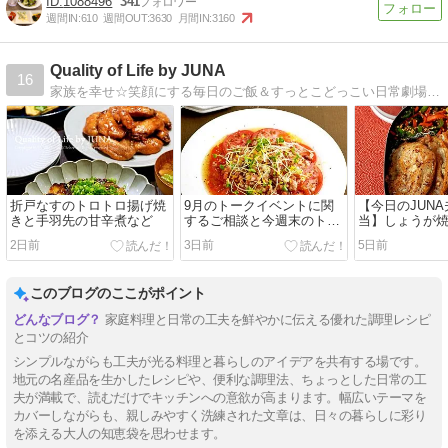
1088496
341
週間IN:
610
週間OUT:
3630
月間IN:
3160
Quality of Life by JUNA
16
家族を幸せ☆笑顔にする毎日のご飯＆すっとこどっこい日常劇場！『JUNAさんのいつもの材料で満足弁当』『JUNAさんの最強で最愛の家ハンバーグ』発売中。
折戸なすのトロトロ揚げ焼
9月のトークイベントに関
【今日のJUN
きと手羽先の甘辛煮など
するご相談と今週末のトー
当】しょうが
クライブのお知らせ／冷や
スノービューテ
2日前
3日前
5日前
しトマトのオニオンベーコ
やっとお迎え
ンドレッシングがけ
から揚げワン
このブログのここがポイント
家庭料理と日常の工夫を鮮やかに伝える優れた調理レシピ
とコツの紹介
シンプルながらも工夫が光る料理と暮らしのアイデアを共有する場です。
地元の名産品を生かしたレシピや、便利な調理法、ちょっとした日常の工
夫が満載で、読むだけでキッチンへの意欲が高まります。幅広いテーマを
カバーしながらも、親しみやすく洗練された文章は、日々の暮らしに彩り
を添える大人の知恵袋を思わせます。