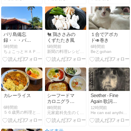
ホテル検索ま
とめ
バリ島備忘
🐔 鶏ささみの
１合でアボカ
録・・・バリ
くずたたき風
ド🥑巻き
コレクション
5時間前
5時間前
6時間前
ちょこっとＨＡＰＰＹ
新聞の料理レシピを作ってみる。
Beとgohan
のお買
物・・・
カレーライス
シーフードマ
Seether - Fine
カロニグラタ
Again 歌詞和
ン
訳 （シーザー
6時間前
8時間前
12時間前
５６歳男の料理と「乾癬」と少しの株 - 楽天ブログ
元家庭科先生のくらしのヒント
He can eat anythin but himself
- ファイン・
アゲイン）