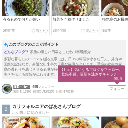
有るもので何とか賄い
前菜を４種作りました
換気扇のお掃
5時間前
29時間前
3日前
このブログのここがポイント
家族の優しい日常とこだわり料理紹介
多彩な暮らしの一コマを綴る文章には、日々の料理や小さな工夫、外出や
医療の記録など、身近な出来事の丁寧な描写が光ります。季節の食材や家
庭の温もりを感じさせる表現が特徴で、親しみやすさとともに暮らしの充
【Tips】気になるブログをフォロー。

登録不要。更新を逃さずキャッチ！
実さを伝える趣旨が伝わります。
閉じる
486736
499
週間IN:
15560
週間OUT:
85270
月間IN:
70830
カリフォルニアのばあさんブログ
2
ボケ防止に始めました