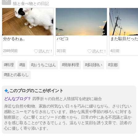
猫と食べ物との日記
分かるわぁ。
パピコ
また駄目だっ
29時間前
3日前
4日前
#料理
#猫
#おうちごはん
#簡単料理
#多頭飼い
#京都
#猫との暮らし
このブログのここがポイント
四季折々の自然と人情描写を絶妙に融合
身近な自然や動物、家族の何気ない日々を巧みに綴りながら、さりげない
感動とユーモアを引き出しています。静かな風景や季節の移ろいに対する
観察眼と、心に響くエピソードの数々から、日常の中にある不思議と温か
さを感じ取ることができるでしょう。温もりと笑顔を誘う文章で、読者の
心に優しく寄り添います。