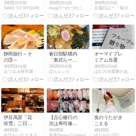
して「妻も長
中華の冷やし
2時間20分前
2時間10分前
2時間20分前
豆腐日記＊『毎日豆腐食べてます！』
SAKE TO RYOURI
megのつれづれごはん日記
期夏休みに突
担々麺♪
入」
静岡旅行～そ
春日部駅構内
オーマイプレ
の③～
「東武らーめ
ミアム当選
ん」 ATM小銭
2時間30分前
2時間50分前
3時間10分前
おつまみ研究家・えりぷーのごはん日記♪♪
ぽんレシピ
はむの冷蔵庫のあるﾓﾉで！節約夜ごはんレシピ
入金
伊豆高原『花
【点心修行の
友のうたがき
吹雪』二日目
次は寿司修
こえる
の食事
行！？笑】に
4時間前
4時間前
4時間前
今日もいただきます！
和美Savvy Cooking
ゆたかな日記
ぎり寿司