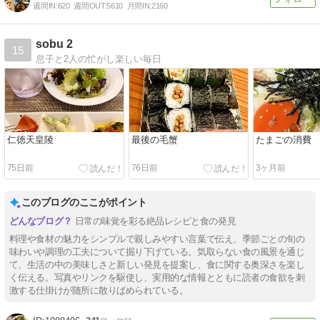
週間IN:
620
週間OUT:
5610
月間IN:
2160
sobu 2
15
息子と2人の忙がし楽しい毎日
仁徳天皇陵
最後の毛蟹
たまごの消費
75日前
76日前
3ヶ月前
このブログのここがポイント
日常の味覚を彩る絶品レシピと食の発見
料理や食材の魅力をシンプルで親しみやすい言葉で伝え、季節ごとの旬の
味わいや調理の工夫について掘り下げている。気取らない食の風景を通じ
て、生活の中の美味しさと新しい発見を提案し、食に関する奥深さを楽し
く伝える。写真やリンクを駆使し、実用的な情報とともに読者の食欲を刺
激する仕掛けが随所に散りばめられている。