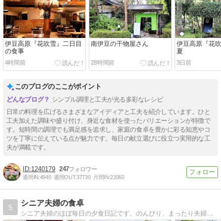
伊豆高原『花吹雪』二日目
南伊豆の干物屋さん
伊豆高原『花吹雪
の食事
夏
4時間前
28時間前
3日前
このブログのここがポイント
シンプル調理と工夫が光る多彩なレシピ
日常の料理を広げるさまざまなアイディアと工夫を紹介しています。ひと
工夫加えた調味や盛り付け、身近な食材を使ったバリエーションが特徴で
す。短時間の調理でも満足感を追求し、家庭の食卓を豊かに彩る知恵やコ
ツを丁寧に伝えている点が魅力です。毎日の献立選びに役立つ実用的な工
夫が満載です。
1240179
247
週間IN:
4940
週間OUT:
37730
月間IN:
23060
シニア夫婦の食卓
5
シニア夫婦のほぼ毎日の夕食日記です。のんびり、まったり夫婦のおとぼけの毎日をつづります。