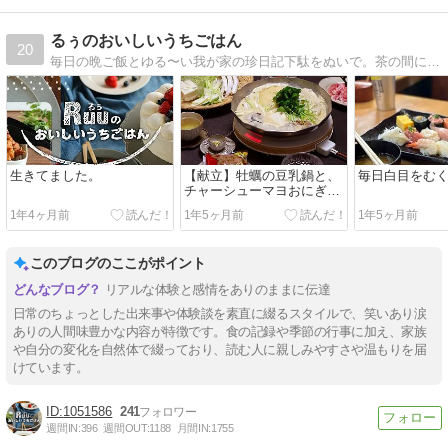
るぅのおいしいうちごはん
20
毎日の晩ご飯とゆる〜い我が家の珍日記下駄をぬいで。茶の間に座って。粗茶など飲む感覚で。ごゆるりとお楽しみください。
生きてました。
【献立】牡蠣の豆乳鍋と、
毎日白目をむ
チャーシューマヨおにぎり
と、豆もやしのナムルな
1年4ヶ月前
1年5ヶ月前
1年5ヶ月前
ど。～みんなの機嫌が悪い
年度末～
このブログのここがポイント
リアルな体験と感情をありのままに伝達
日常のちょっとした出来事や体験談を素直に綴るスタイルで、笑いあり涙
ありの人間味豊かな内容が特徴です。食の記録や季節の行事に加え、家族
や自分の変化を自然体で綴っており、読む人に親しみやすさや温もりを届
けています。
1051586
241
週間IN:
396
週間OUT:
1188
月間IN:
1755