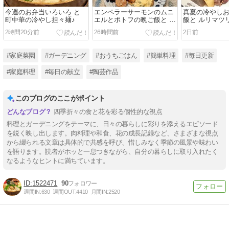
今週のお弁当いろいろ と
エンペラーサーモンのムニ
真夏の冷やし
町中華の冷やし担々麺♪
エルとポトフの晩ご飯と 百
飯と ルリマツ
日紅の花♪
2時間20分前
26時間前
2日前
#家庭菜園
#ガーデニング
#おうちごはん
#簡単料理
#毎日更新
#家庭料理
#毎日の献立
#陶芸作品
このブログのここがポイント
四季折々の食と花を彩る個性的な視点
料理とガーデニングをテーマに、日々の暮らしに彩りを添えるエピソード
を鋭く映し出します。肉料理や和食、花の成長記録など、さまざまな視点
から綴られる文章は具体的で共感を呼び、惜しみなく季節の風景や味わい
を語ります。読者がホッと一息つきながら、自分の暮らしに取り入れたく
なるようなヒントに満ちています。
1522471
90
週間IN:
630
週間OUT:
4410
月間IN:
2520