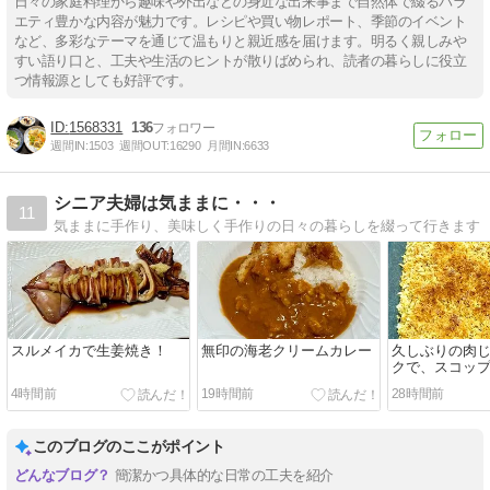
日々の家庭料理から趣味や外出などの身近な出来事まで自然体で綴るバラ
エティ豊かな内容が魅力です。レシピや買い物レポート、季節のイベント
など、多彩なテーマを通じて温もりと親近感を届けます。明るく親しみや
すい語り口と、工夫や生活のヒントが散りばめられ、読者の暮らしに役立
つ情報源としても好評です。
1568331
136
週間IN:
1503
週間OUT:
16290
月間IN:
6633
シニア夫婦は気ままに・・・
11
気ままに手作り、美味しく手作りの日々の暮らしを綴って行きます
スルメイカで生姜焼き！
無印の海老クリームカレー
久しぶりの肉
クで、スコッ
す！
4時間前
19時間前
28時間前
このブログのここがポイント
簡潔かつ具体的な日常の工夫を紹介