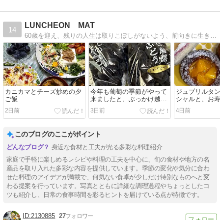
LUNCHEON MAT
14
60歳を迎え、残りの人生は取りこぼしがないよう、前向きに生きていきたいと思っています
カニカマとチーズ炒めの夕
今年も葡萄の季節がやって
ジュブリルタン
ご飯
来ましたと、ぶっかけ越前
シャルと、お
そばの夕ご飯
キーニ炒めの
2日前
3日前
4日前
このブログのここがポイント
身近な食材と工夫が光る多彩な料理紹介
家庭で手軽に楽しめるレシピや料理の工夫を中心に、旬の食材や地方の名
産品を取り入れた多彩な内容を提供しています。季節の変化や気分に合わ
せた料理のアイデアが満載で、何気ない食卓が少しだけ特別なものへと変
わる提案を行っています。写真とともに詳細な調理過程やちょっとしたコ
ツも紹介し、日常の食事時間を彩るヒントを届けている点が特徴です。
2130885
27