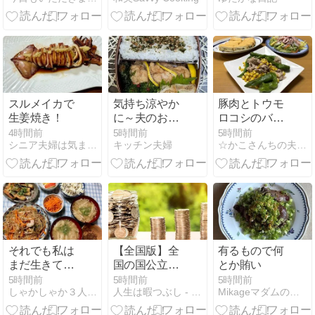
スルメイカで
気持ち涼やか
豚肉とトウモ
生姜焼き！
に～夫のお弁
ロコシのバタ
当691
ー炒め☆いか
4時間前
5時間前
5時間前
シニア夫婦は気ままに・・・
キッチン夫婦
☆かこさんちの夫婦の食卓☆
サラダ☆うれ
しいいただき
物
それでも私は
【全国版】全
有るもので何
まだ生きてい
国の国公立大
とか賄い
ます…
学キャンパス
5時間前
5時間前
5時間前
しゃかしゃか３人娘との毎日
人生は暇つぶし - ☆☆☆★★
Mikageマダムの夕食レシピ
アクセス・最
寄り駅＆周辺