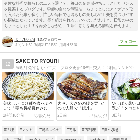
身近な料理や暮らしの工夫を通じて、毎日の充実感やちょっとしたセンス
を提案するブログです。季節の食材や調理法、ちょっとしたアイデアを取
り入れた記事が多く、忙しい毎日でも暮らしの楽しみや工夫を見つけやす
い構成になっています。長く続けられることへのこだわりと、日常の中の
ちょっとした工夫を紹介しながら、生活に彩りを与える情報を伝えます。
1760628
125
週間IN:
1430
週間OUT:
21350
月間IN:
5840
SAKE TO RYOURI
12
調理師免許をもつ主夫、ブログ更新16年目突入！！料理レシピの紹介「楽しく作って楽しく食べる」、男が喜ぶレシピ満載ですよ！！
美味しい つけ麺を食べるそ
肉厚、大きめの鰻を買った
やっぱり暑い
して「妻も長期夏休みに突
ので夫婦で「鰻丼」
系が「タコと
入」
カメの酢の物
2時間10分前
2日前
3日前
#料理
#レシピ
#簡単レシピ
#男飯
#男料理
#食べ歩き
#カップ麺
#かめきちパパ
#homecooking
#instafood
#簡単料理