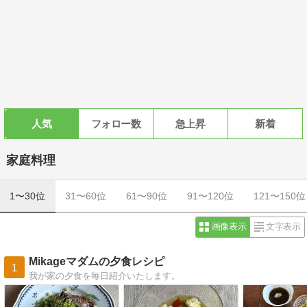
人気
フォロー数
急上昇
新着
家庭料理
1〜30位
31〜60位
61〜90位
91〜120位
121〜150位
画像表示
文字表示
Mikageマダムの夕食レシピ
1
我が家の夕食を毎日紹介いたします。