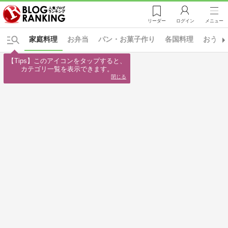
リーダー
ログイン
メニュー
家庭料理
お弁当
パン・お菓子作り
各国料理
おうち
【Tips】このアイコンをタップすると、

カテゴリ一覧を表示できます。
閉じる