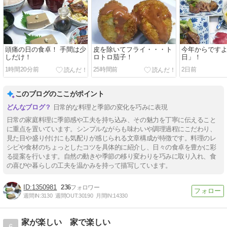
頭痛の日の食卓！ 手間は少
皮を除いてフライ・・・ト
今年からです
しだけ！
ロトロ茄子！
日」！
1時間20分前
25時間前
2日前
このブログのここがポイント
日常的な料理と季節の変化を巧みに表現
日常の家庭料理に季節感や工夫を持ち込み、その魅力を丁寧に伝えること
に重点を置いています。シンプルながらも味わいや調理過程にこだわり、
見た目や盛り付けにも気配りが感じられる文章構成が特徴です。料理のレ
シピや食材のちょっとしたコツを具体的に紹介し、日々の食卓を豊かに彩
る提案を行います。自然の動きや季節の移り変わりを巧みに取り入れ、食
の喜びや暮らしの工夫を温かみを持って描写しています。
1350981
236
週間IN:
3130
週間OUT:
30190
月間IN:
14330
家が楽しい 家で楽しい
6