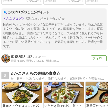
5時間前
18時間前
28時間前
このブログのここがポイント
多彩な旅レポートと食の紹介
国内外を旅した体験やグルメな出来事を丁寧に綴っています。地元の風景
や文化、食の楽しみを豊富に取り上げ、旅の醍醐味を伝えています。写真
や地図を駆使し、実際に訪れた気分になれる工夫が随所に見られるのも特
徴です。文章は親しみやすく、それでいて内容は具体的で、ページをめく
るごとに新しい発見が待っています。旅気分を満喫したい方に最適な一冊
です。
588535
187
週間IN:
2600
週間OUT:
22330
月間IN:
8600
☆かこさんちの夫婦の食卓☆
8
食べる事もお酒も大好き、旅行も大好き、家庭料理ですが毎日頑張っています。
豚肉とトウモロコシのバタ
いただき物での晩ご飯・・
夏野菜たっぷ