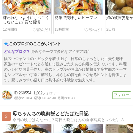
嫌われないようにしつこく
簡単で美味しいビーフン
姉の被害妄想
しないこと/ 変な習慣
12時間前
13時間前
2日前
このブログのここがポイント
身近なテーマで多彩なアイデア紹介
幅広いジャンルのトピックを取り上げ、日常のちょっとした工夫や趣味、
家族のエピソードなどを通じて読みごたえある内容を伝えています。料理
のレシピやお菓子作り、車のトラブルやお出かけ情報まで多方面のテーマ
をシンプルかつ丁寧に解説し、暮らしの質を向上させるヒントを提供しま
す。親しみやすい語り口と具体的な体験談が魅力です。
260554
1,062
週間IN:
11064
週間OUT:
42510
月間IN:
49308
母ちゃんちの晩御飯とどたばた日記
3
今日の晩ごはんな〜に？毎日の晩ごはんの食卓写真とレシピ。３兄妹（もうみんな大人ですが全員同居中）＋ラブラドールレトリバーのメイの毎日です。