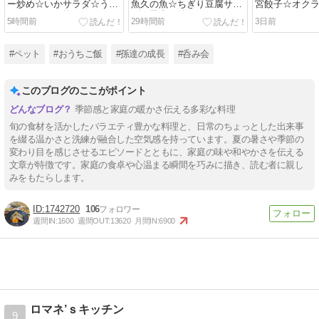
ー炒め☆いかサラダ☆うれ
魚久の魚☆ちぎり豆腐サラ
宮餃子☆オク
しいいただき物
ダ☆子犬の件
5時間前
29時間前
3日前
#ペット
#おうちご飯
#孫達の成長
#呑み会
このブログのここがポイント
季節感と家庭の暖かさ伝える多彩な料理
旬の食材を活かしたバラエティ豊かな料理と、日常のちょっとした出来事
を綴る温かさと洗練が融合した空気感を持っています。夏の暑さや季節の
変わり目を感じさせるエピソードとともに、家庭の味や和やかさを伝える
文章が特徴です。家庭の食卓や心温まる瞬間を巧みに描き、読む者に親し
みをもたらします。
1742720
106
週間IN:
1600
週間OUT:
13620
月間IN:
6900
ロマネ’ｓキッチン
9