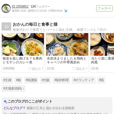
2059852
124
週間IN:
1550
週間OUT:
22140
月間IN:
6610
おかんの毎日と食事と猫
10
母親代わりで孫育てとパートに励む主婦。 保護ワンコと７匹の保護ニャンコ。猫の保護活動で毎日ドタバタ。 でも家族の健康のため毎日栄養たっぷりな節約料理を作ります。
報道を捻じ曲げる？＆豚肉
名前決まりました＆鶏肉と
当たり屋に遭
とモヤシのカレー煮
キャベツの中華風炒め
肉風
19時間前
2日前
3日前
#主婦
#猫
#保護猫
#大阪
#節約料理
#ボランティア
#孫
#犬猫多頭飼い
このブログのここがポイント
家庭の工夫と温かさ伝わる投稿群