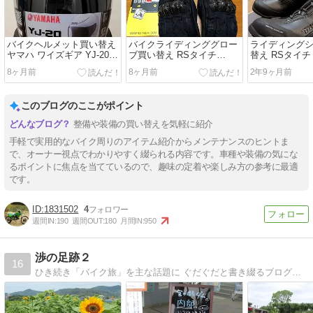
バイクヘルメット買い替え
バイクライディンググロー
ライディング
ヤマハ ワイズギア YJ-20
ブ買い替え RSタイチ
替え RSタイチ 
ゼニス
RST664カーボンウインタ
DRYMASTE
8ヶ月前
8ヶ月前
2年9ヶ月前
ーグローブ
ーズ
このブログのここがポイント
整備や装備の買い替えを気軽に紹介
手軽で実用的なバイク周りのアイテム紹介からメンテナンスのヒントま
で、オーナー視点でわかりやすく綴られる内容です。車種や装備の気にな
るポイントに焦点を当てているので、趣味の定着や楽しみ方の参考に最適
です。
1831502
4
週間IN:
190
週間OUT:
180
月間IN:
950
渉の足跡２
16
ひき続き「バイク旅」を主な話題に ぐだぐだと書き綴るブログです。（ただ今、移転作業中です）