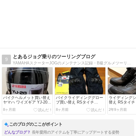
とあるジョグ乗りのツーリングブログ
9
YAMAHAスクーターJOGのメンテナンス記録・B級グルメツーリングのブログです
バイクヘルメット買い替え
バイクライディンググロー
ライディング
ヤマハ ワイズギア YJ-20
ブ買い替え RSタイチ
替え RSタイチ 
ゼニス
RST664カーボンウインタ
DRYMASTE
8ヶ月前
8ヶ月前
2年9ヶ月前
ーグローブ
ーズ
このブログのここがポイント
長年愛用のアイテムを丁寧にアップデートする姿勢