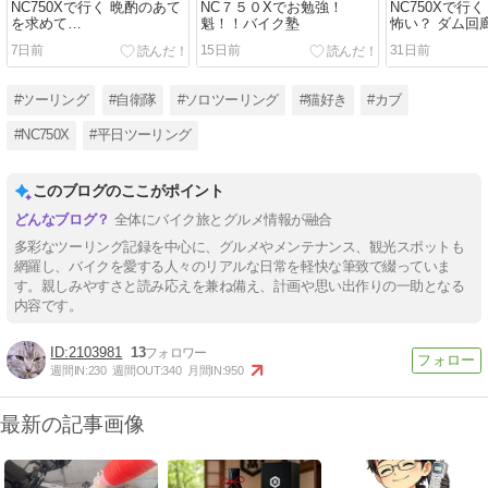
NC750Xで行く 晩酌のあて
NC７５０Xでお勉強！
NC750Xで行
を求めて…
魁！！バイク塾
怖い？ ダム回
7日前
15日前
31日前
#ツーリング
#自衛隊
#ソロツーリング
#猫好き
#カブ
#NC750X
#平日ツーリング
このブログのここがポイント
全体にバイク旅とグルメ情報が融合
多彩なツーリング記録を中心に、グルメやメンテナンス、観光スポットも
網羅し、バイクを愛する人々のリアルな日常を軽快な筆致で綴っていま
す。親しみやすさと読み応えを兼ね備え、計画や思い出作りの一助となる
内容です。
2103981
13
週間IN:
230
週間OUT:
340
月間IN:
950
最新の記事画像