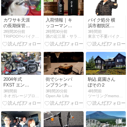
カワサキ天涯
入荷情報｜キ
バイク処分 横
の長期保管整
ッコーマン御
浜市都筑区｜
備はどうす
用蔵しょう油
原付・スクー
2時間20分前
2時間30分前
3時間前
TRIPOO!!<バイク・釣り･自転車・写真>
酒の近江屋・サラダ館・ハートランド通販のとほほ日記！
東京で不要バイク処分はＢＵＭアズウイング
る？
のお土
ター即回収
産。。。帰省
【バイク回収
＆旅に
ホンポBUM】
令和８年版
2004年式
街でシャンパ
駒込 庭園さん
FXST エンジ
ンブランチと
ぽその２
ンから異音？
洒落込んでみ
3時間前
3時間20分前
4時間前
ネオガレージブログ 千葉ハーレーショップ
Open Air Life
ツーリングmemorandum
点検！！
た。。。夏の
カフェ巡り#6
＠National
Bakery &
Canteen