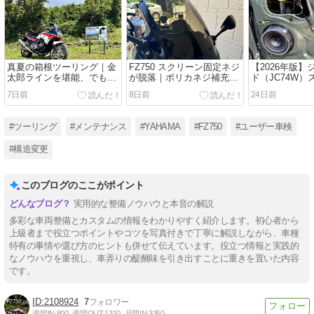
真夏の箱根ツーリング｜金
FZ750 スクリーン固定ネジ
【2026年版
太郎ラインを堪能、でも猛
が脱落｜ポリカネジ補充と
ド（JC74W）
暑日はほどほどに！
クッションテープで異音対
おすすめ7選｜1
7日前
8日前
24日前
策
解
#ツーリング
#メンテナンス
#YAHAMA
#FZ750
#ユーザー車検
#構造変更
このブログのここがポイント
実用的な整備ノウハウと本音の解説
多彩な車両整備とカスタムの情報をわかりやすく紹介します。初心者から
上級者まで役立つポイントやコツを写真付きで丁寧に解説しながら、車種
特有の事情や選び方のヒントも併せて伝えています。役立つ情報と実践的
なノウハウを重視し、車弄りの醍醐味を引き出すことに重きを置いた内容
です。
2108924
7
週間IN:
800
週間OUT:
1310
月間IN:
3350