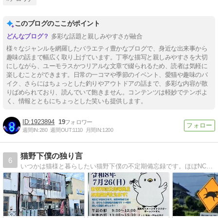
このブログのここがポイント
多彩な話題と親しみやすさが融合
様々なジャンルを網羅したバラエティ豊かなブログで、身近な出来事から
趣味の話まで幅広く取り上げています。丁寧な描写と親しみやすさを大切
にしながら、ユーモラスかつリアルな文章で綴られるため、読者は気軽に
楽しむことができます。日常の一コマや季節のイベント、愛猫や趣味のバ
イク、さらにはちょっとした釣りやアウトドアの話まで、多彩な内容が散
りばめられており、読んでいて飽きません。コンテンツは軽妙でテンポよ
く、情報とともにちょっとした笑いも提供します。
1923894
19
週間IN:
280
週間OUT:
1110
月間IN:
1200
猫野下僕の独り言
6
いつかは猫様と暮らしたい猫野下僕の不定期備忘録です。ほぼNC750X(ＲＣ９０)、たまにカブ(ＨＡ０２)ネタです。主に関東をフラフラしています。