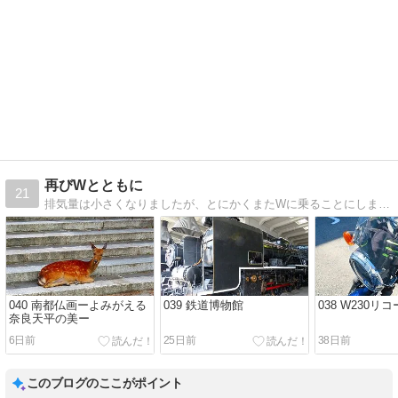
再びWとともに
21
排気量は小さくなりましたが、とにかくまたWに乗ることにしました。
040 南都仏画ーよみがえる
039 鉄道博物館
038 W230リ
奈良天平の美ー
6日前
25日前
38日前
このブログのここがポイント