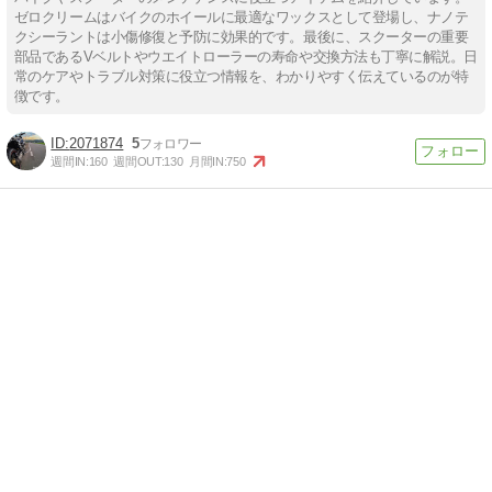
ゼロクリームはバイクのホイールに最適なワックスとして登場し、ナノテ
クシーラントは小傷修復と予防に効果的です。最後に、スクーターの重要
部品であるVベルトやウエイトローラーの寿命や交換方法も丁寧に解説。日
常のケアやトラブル対策に役立つ情報を、わかりやすく伝えているのが特
徴です。
2071874
5
週間IN:
160
週間OUT:
130
月間IN:
750