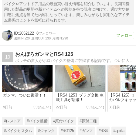
バイクやアウトドア用品の最新買い替え情報を紹介しています。長期間愛
用した製品の更新や新アイテムへの興味を持つ読者に向けて、選び方や使
用感に焦点を当てた内容になっています。楽しみながらも実用的なアイテ
ム選択のヒントを気軽に得られます。
2052122
8
週間IN:
220
週間OUT:
130
月間IN:
990
おんぼろガンマとRS4 125
10
ボッチの変人がボロバイクの整備に苦悩する記録です。ついに人生初のnotボロバイクRS4 125を手に入れたので、そちらの日常整備やカスタムもやっていきます。
ガンマ、ついに復活！！
【RS4 125】プラグ交換 車
【RS4 125
載工具が活躍！
のバルブキャッ
な足元に！
9日前
22日前
38日前
#レストア
#バイク整備
#原付バイク
#原付二種
#バイクカスタム
#ジャンク
#RG125
#ガンマ
#RS4
#aprilia