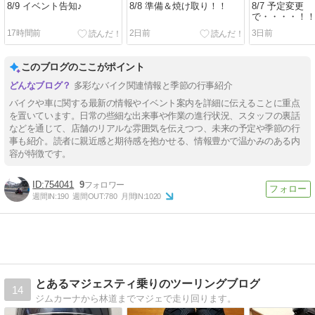
8/9 イベント告知♪
8/8 準備＆焼け取り！！
8/7 予定変更
で・・・・！
17時間前
2日前
3日前
このブログのここがポイント
多彩なバイク関連情報と季節の行事紹介
バイクや車に関する最新の情報やイベント案内を詳細に伝えることに重点
を置いています。日常の些細な出来事や作業の進行状況、スタッフの裏話
などを通じて、店舗のリアルな雰囲気を伝えつつ、未来の予定や季節の行
事も紹介。読者に親近感と期待感を抱かせる、情報豊かで温かみのある内
容が特徴です。
754041
9
週間IN:
190
週間OUT:
780
月間IN:
1020
とあるマジェスティ乗りのツーリングブログ
14
ジムカーナから林道までマジェで走り回ります。