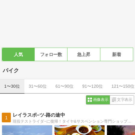
人気
フォロー数
急上昇
新着
バイク
1〜30位
31〜60位
61〜90位
91〜120位
121〜150位
画像表示
文字表示
レイラスポ−ツ-路の途中
1
現役テストライダ−に復帰！タイヤ&サスペンション専門ショップの代表が日々を綴ります(^^)/