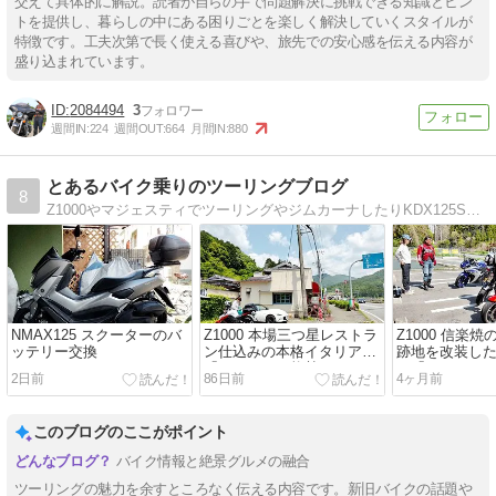
交えて具体的に解説。読者が自らの手で問題解決に挑戦できる知識とヒン
トを提供し、暮らしの中にある困りごとを楽しく解決していくスタイルが
特徴です。工夫次第で長く使える喜びや、旅先での安心感を伝える内容が
盛り込まれています。
2084494
3
週間IN:
224
週間OUT:
664
月間IN:
880
とあるバイク乗りのツーリングブログ
8
Z1000やマジェスティでツーリングやジムカーナしたりKDX125SRや原2ジョグで林道酷道腐道廃道探索に行ったりしてます。
NMAX125 スクーターのバ
Z1000 本場三つ星レストラ
Z1000 信楽
ッテリー交換
ン仕込みの本格イタリアン
跡地を改装し
「タツヒロ・能勢」ランチ
ェ「かまーと
2日前
86日前
4ヶ月前
ツーリングin大阪府能勢町
ツーリングin
このブログのここがポイント
バイク情報と絶景グルメの融合
ツーリングの魅力を余すところなく伝える内容です。新旧バイクの話題や