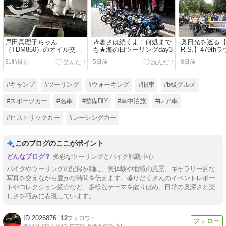
戸田真理子ちゃん
🎶暑さは続くよ！何処まで
奥日光を巡る【
（TDM850）のオイル交換
も★海の日ツーリングday3
R.S.】479t
とリアタイヤがピンチの予
リング。
31時間前
5日前
8日前
感ざんすの巻
#キャンプ
#ツーリング
#ウォーキング
#旧車
#b級グルメ
#スポーツカー
#名車
#整備DIY
#車中泊旅
#レア車
#ヒストリックカー
#レーシングカー
このブログのここがポイント
多彩なツーリングとバイク話題中心
バイクやツーリングの記録を軸に、実体験や地域の風景、ギャラリー的な
写真を交えながら豊かな時間を伝えます。盛りだくさんのイベントレポー
トやコレクション紹介など、多様なテーマを散りばめ、日常の奥深さと楽
しさを巧みに表現しています。
2026876
12