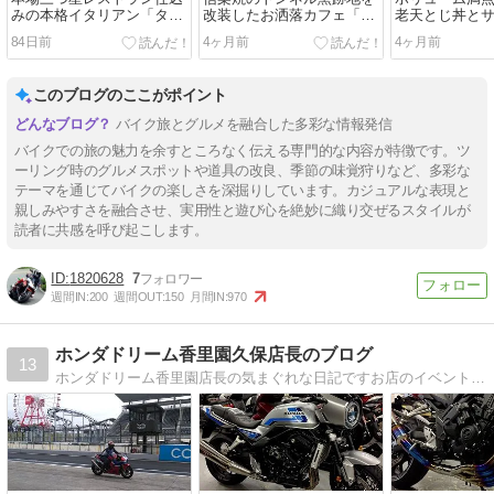
みの本格イタリアン「タツ
改装したお洒落カフェ「か
老天とじ丼と
ヒロ・能勢」ランチツーリ
まーとの森」ランチツーリ
花見ツーリング
84日前
4ヶ月前
4ヶ月前
ングin大阪府能勢町
ングin滋賀県甲賀市
浜町
このブログのここがポイント
バイク旅とグルメを融合した多彩な情報発信
バイクでの旅の魅力を余すところなく伝える専門的な内容が特徴です。ツ
ーリング時のグルメスポットや道具の改良、季節の味覚狩りなど、多彩な
テーマを通じてバイクの楽しさを深掘りしています。カジュアルな表現と
親しみやすさを融合させ、実用性と遊び心を絶妙に織り交ぜるスタイルが
読者に共感を呼び起こします。
1820628
7
週間IN:
200
週間OUT:
150
月間IN:
970
ホンダドリーム香里園久保店長のブログ
13
ホンダドリーム香里園店長の気まぐれな日記ですお店のイベント情報、カスタム、その他の日常などご紹介