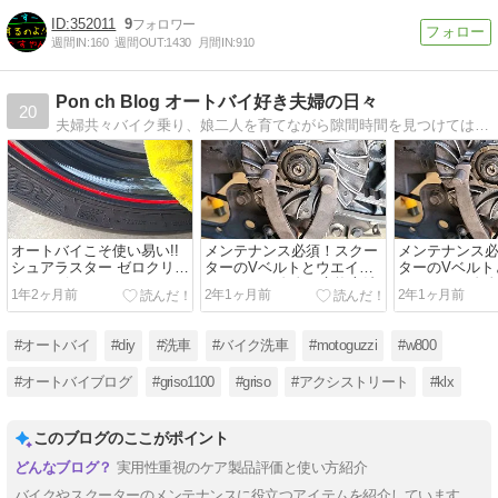
352011
9
週間IN:
160
週間OUT:
1430
月間IN:
910
Pon ch Blog オートバイ好き夫婦の日々
20
夫婦共々バイク乗り、娘二人を育てながら隙間時間を見つけてはバイクに乗っている中年ライダーのブログです。
オートバイこそ使い易い!!
メンテナンス必須！スクー
メンテナンス
シュアラスター ゼロクリー
ターのVベルトとウエイト
ターのVベルト
ムのレビュー!!
ローラーの寿命と交換方法
ローラーの寿
1年2ヶ月前
2年1ヶ月前
2年1ヶ月前
#オートバイ
#diy
#洗車
#バイク洗車
#motoguzzi
#w800
#オートバイブログ
#griso1100
#griso
#アクシストリート
#klx
このブログのここがポイント
実用性重視のケア製品評価と使い方紹介
バイクやスクーターのメンテナンスに役立つアイテムを紹介しています。