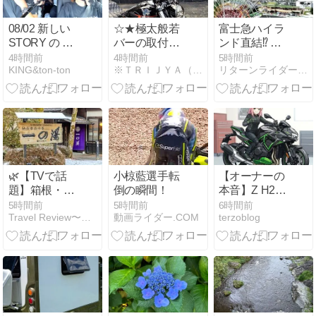
08/02 新しい
☆★極太般若
富士急ハイラ
STORY の 始
バーの取付け
ンド直結⁉️ ハ
まりです。高
を・・・★☆
イランドリゾ
4時間前
4時間前
5時間前
KING&ton-ton
※ＴＲＩＪＹＡ（トライジャ）創作日記※
リターンライダーのツーリング動画＆温泉体験記
知 フードバト
ートホテル＆
ル【桂浜】
スパで遊園地
も富士山も丸
ごと満喫🎢🗻
🌿【TVで話
小椋藍選手転
【オーナーの
題】箱根・仙
倒の瞬間！
本音】Z H2無
石原で“露天風
印からSEへ乗
5時間前
5時間前
6時間前
Travel Review〜ツーリング・旅行記・旅情報〜
動画ライダー.COM
terzoblog
呂付き客室”を
り換えて分か
満喫！〜品の
った真実！電
木一の湯を調
サス・ブレン
べてみたら…
ボ・見た目の
想像以上にス
リアルな違
ゴかった♨️〜
い！