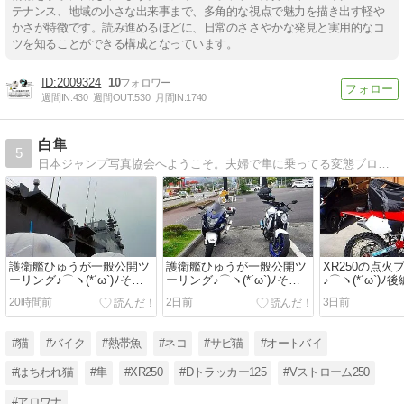
テナンス、地域の小さな出来事まで、多角的な視点で魅力を描き出す軽や
かさが特徴です。読み進めるほどに、日常のささやかな発見と実用的なコ
ツを知ることができる構成となっています。
2009324
10
週間IN:
430
週間OUT:
530
月間IN:
1740
白隼
5
日本ジャンプ写真協会へようこそ。夫婦で隼に乗ってる変態ブログだよ。XR250で林道も爆走してます。
護衛艦ひゅうが一般公開ツ
護衛艦ひゅうが一般公開ツ
XR250の点火
ーリング♪⌒ヽ(*´ω`)ﾉその
ーリング♪⌒ヽ(*´ω`)ﾉその
♪⌒ヽ(*´ω`)ﾉ後
２
１
20時間前
2日前
3日前
#猫
#バイク
#熱帯魚
#ネコ
#サビ猫
#オートバイ
#はちわれ猫
#隼
#XR250
#Dトラッカー125
#Vストローム250
#アロワナ