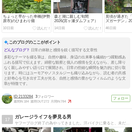
ちょっと早かった串橋(伊勢
森と湖に親しむ旬間
見頃が過ぎた
原市)のひまわり畑
2026(宮ヶ瀬ダムフェア）
ズガーデン」20
10日前
14日前
46日前
このブログのここがポイント
日常の体験と感情を鋭く描写する文章性
多彩なテーマを綴る筆は、自然や趣味、身辺の出来事を繊細かつ躍動感あ
ふれる描写で伝えます。綿密な観察と個人の感情を交えながら、差し障り
なく親しみやすい語り口で展開され、日常の些細な瞬間を魅力的に切り取
ります。時にはユーモアやノスタルジーも織り込みながら、読む者の共感
と好奇心を引き出す工夫が光る、自然と感情の豊かなフィルムのような文
章が特徴です。
2133284
3
週間IN:
184
週間OUT:
272
月間IN:
784
ガレージライフを夢見る男
17
ヤフーブログ終了の為やってきました。汗バイクに乗ると、未だに楽しくて仕方がない残念なオッサンです。(^^;ほぼほぼバイクがテーマのブログですが、ヨロシクお願い致します。(^^♪