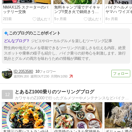
NMAX125 スクーターのバ
無料キャンプ場でデイキャ
バイクヘルメ
ッテリー交換
ンプ!!焚き火で鍋焼きうど
ヤマハ ワイズギア
んツーリングin京都府京北
ゼニス
2日前
5ヶ月前
8ヶ月前
このブログのここがポイント
ジビエやローカルグルメを楽しむツーリング記事
野生肉や地元グルメを堪能できるツーリングの楽しさを伝える内容。絶景
スポットや乗車の様子も紹介し、バイク乗りの好奇心を刺激します。旅行
気分とグルメの両方を味わうための情報が満載です。
2053580
10
週間IN:
200
週間OUT:
230
月間IN:
1050
とあるZ1000乗りのツーリングブログ
12
カワサキのZ1000で行ったグルメツーやメンテナンスなどバイクネタオンリーのブログです。
本場三つ星レストラン仕込
信楽焼のトンネル窯跡地を
ボリューム満