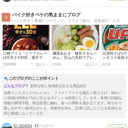
バイク好きペケの気ままにブログ
3
バイク好き！整備にツーリング、ドライブ旅行、電車旅行！スポーツ好き、ボクシング、NBAバスケットボール、レースMotoGP、なんでもブログ！
江崎グリコ「ビーフカレー
麺屋あおき「極旨ざるらー
日清焼そばU.F.
LEE辛さX30倍」激辛でも
めん」沢山の具材でアレン
ンタコス味焼
肉と野菜の旨味が感じられ
ジレシピで男の料理｜青木
サルサソース
25時間前
3日前
4日前
るが「超辛」はハンパない
食品
このブログのここがポイント
多彩な味と地域色を伝える商品紹介
各種インスタントやレトルト、ファストフードを幅広く取り上げ、味わい
と地域の特色を巧みに伝えるポイントを得意としています。食材の詳細な
情報や調理手順、商品背景に触れ、食への興味を掻き立てます。軽やかで
親しみやすい表現ながらも、具体性を持ち、読者に試したくなる気持ちを
育む構成になっています。
1924554
13