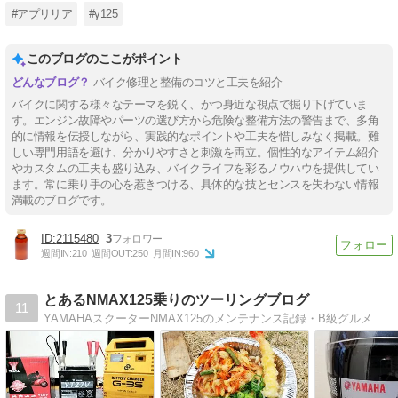
#アプリリア
#γ125
このブログのここがポイント
バイク修理と整備のコツと工夫を紹介
バイクに関する様々なテーマを鋭く、かつ身近な視点で掘り下げていま
す。エンジン故障やパーツの選び方から危険な整備方法の警告まで、多角
的に情報を伝授しながら、実践的なポイントや工夫を惜しみなく掲載。難
しい専門用語を避け、分かりやすさと刺激を両立。個性的なアイテム紹介
やカスタムの工夫も盛り込み、バイクライフを彩るノウハウを提供してい
ます。常に乗り手の心を惹きつける、具体的な技とセンスを失わない情報
満載のブログです。
2115480
3
週間IN:
210
週間OUT:
250
月間IN:
960
とあるNMAX125乗りのツーリングブログ
11
YAMAHAスクーターNMAX125のメンテナンス記録・B級グルメツーリングのブログです