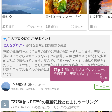
曇り空
骨付きチキンステ－キ^^
お盆期間中の
27時間前
32時間前
3日前
このブログのここがポイント
多彩な趣味と自然観察を融合
季節の風物詩を通じて日常の瞬間や趣味の深みを描き出します。美味しい
夏のスイカからメカニックなバイクの話題、自然と触れ合う時間まで多面
的な視点で綴られています。読んでいて和やかさとともに発見や感動をも
たらし、日々のちょっとした冒険心を呼び覚ます内容です。身近な自然の
話題とライフスタイルの融合により、豊かな気持ちを育むことを目指して
【Tips】気になるブログをフォロー。

登録不要。更新を逃さずキャッチ！
います。
閉じる
665045
29
週間IN:
900
週間OUT:
1570
月間IN:
4000
FZ750.jp - FZ750の整備記録とたまにツーリング
2
YAMAHA FZ750の整備とツーリングの記録です