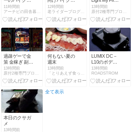
ーのバイクリ
向けバイクヘ
Light My Fire!
コールでの苦
ルメットおす
Antuz #vg #ヴ
11時間前
12時間前
13時間前
アーチビの田舎暮らし
老ライダーブログ 大人のバイクライフ
原付2種専門ブログ ONE-TWO-FIVE！！
労話 Kawasaki
すめ｜大きな
ァンガード
Ninja1000
帽体に見えに
#แวนการ์ด
くいモデルも
紹介
過疎ゲーで金
何もない夏の
LUMIX DC－
策 金稼ぎ 副業
週末
L10のボディ
転売【遊戯王
ケース届く
13時間前
13時間前
13時間前
原付2種専門ブログ ONE-TWO-FIVE！！
「とりあえず食ったもんＵｐ〜！！」
ROADSTROM
ラッシュデュ
エル】【遊戯
王】楽して稼
ぐ
全て表示
本日のクサガ
メ
13時間前