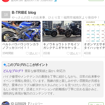
週間IN:
180
週間OUT:
730
月間IN:
920
B-TRIBE blog
18
やっさんの日々の出来事、ひとり言！福岡市城南区より発信中！
ベルトバラバラジケンカラ
キノウキョウトトテモイソ
オボンマエサ
ノフッカツバイ！！
ガシクテニギヤカヤッタバ
タイハッセイ
イ！！
イ！！
15時間前
2日前
4日前
このブログのここがポイント
豊富な修理実績と温かい対応力
バイク修理やメンテナンスの裏側を丁寧に紹介しながら、日常の出来事や
イベント情報も発信しています。熟練の技と親しみやすい雰囲気が共感を
呼び、愛車のトラブル解決やカスタムのヒントを見つけたい方にとって頼
もしい存在です。読者とステーションの距離感が丁寧に伝わる温かみと、
個性的な表現が魅力のコンテンツです。
1155029
7