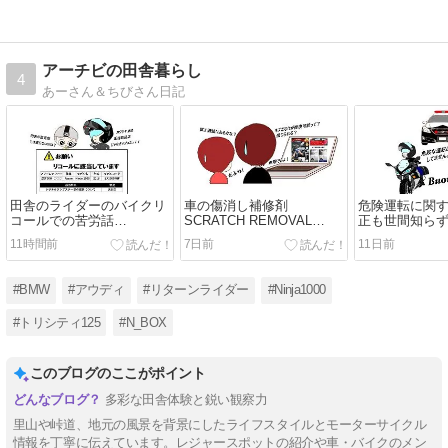
アーチビの田舎暮らし
4
あーさん＆ちびさん日記
田舎のライダーのバイクリ
車の傷消し補修剤
危険運転に関
コールでの苦労話
SCRATCH REMOVAL
正も世間知ら
Kawasaki Ninja1000
WAX の効果って？
いお話
11時間前
7日前
11日前
#BMW
#アウディ
#リターンライダー
#Ninja1000
#トリシティ125
#N_BOX
このブログのここがポイント
多彩な田舎体験と鋭い観察力
里山や峠道、地元の風景を背景にしたライフスタイルとモーターサイクル
情報を丁寧に伝えています。レジャースポットの紹介や車・バイクのメン