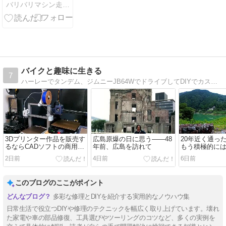
バリバリマシン走り屋系！Ｔｅａｍ ＨＥＡＴ ＵＰ！
バイクと趣味に生きる
7
ハーレーでタンデム、ジムニーJB64WでドライブしてDIYでカスタムしてます。レザークラフトや鉄道模型の鉄道模型の制作工程も紹介しています。
3Dプリンター作品を販売す
広島原爆の日に思う――48
20年近く通っ
るならCADソフトの商用利
年前、広島を訪れて
もう積極的に
用に注意。個人にはサブス
な
2日前
4日前
6日前
ク料金が高い
このブログのここがポイント
多彩な修理とDIYを紹介する実用的なノウハウ集
日常生活で役立つDIYや修理のテクニックを幅広く取り上げています。壊れ
た家電や車の部品修復、工具選びやツーリングのコツなど、多くの実例を