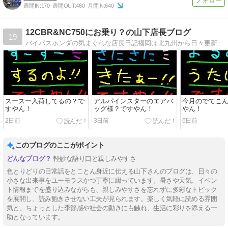
週間IN:
170
週間OUT:
460
月間IN:
640
12CBR&NC750にお乗り？の山下店長ブログ
19
バイパスホンダの気まぐれな店長日記福岡は北九州から日々更新！楽しいバイク屋事情！＆バイク馬鹿日記！
スースー入荷してるの？で
アルパインスターのエアバ
今月のでてこ
すやん！
ッグ様？ですやん！
やん！
2日前
3日前
6日前
このブログのここがポイント
軽妙な語り口と親しみやすさ
色とりどりの日常話をとことん身近に伝える山下さんのブログは、日々の
小さな出来事をユーモラスかつ丁寧に綴っています。暑さや天気、イベン
ト情報までを盛り込みながらも、親しみやすさを忘れずに多彩なトピック
を展開し、読み飽きさせない工夫が見られます。楽しく気軽に読める雰囲
気と、ちょっとした季節感や社会の動きにも触れ、生活に彩りを添える一
助となっています。