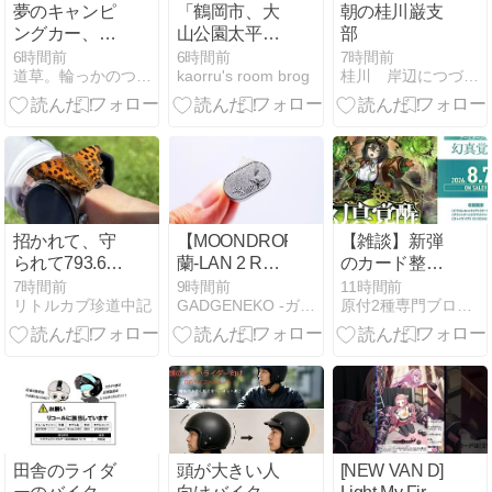
夢のキャンピ
「鶴岡市、大
朝の桂川巌支
ングカー、レ
山公園太平山
部
ンタルしてみ
の北側にて撮
6時間前
6時間前
7時間前
道草。輪っかのついたものが好きだ。
kaorru's room brog
桂川 岸辺につづく牧野原
た
影した、未だ
見頃が楽しめ
るクールな色
合いの額アジ
サイの写真」
招かれて、守
【MOONDROP
【雑談】新弾
られて793.6ｋ
蘭-LAN 2 REF
のカード整理
ｍ
レビュー】
続き【ヴァン
7時間前
9時間前
11時間前
リトルカブ珍道中記
GADGENEKO -ガジェねこ-
原付2種専門ブログ ONE-TWO-FIVE！！
LANの系譜を
ガード】
感じる、少々
ピーキーだが
楽しいイヤホ
ン。
田舎のライダ
頭が大きい人
[NEW VAN D]