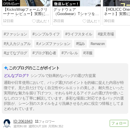
【KicksWrapフォームクリ
グッドウェア
【HOLICC O
ーナー レビュー】実際に使
（Goodwear）Tシャツをレ
ネート】実際
った本音評価｜汚れは落ち
ビュー｜実際に着て感じた
かった相性のい
12日前
25日前
39日前
る？メリット・デメリット
メリット・デメリットを本
を徹底解説
音で紹介
#ファッション
#シンプルライフ
#ライフスタイル
#楽天市場
#大人カジュアル
#メンズファッション
#悩み
#amazon
#はてなブログ
#ブログ初心者
#アパレル
#洋服
このブログのここがポイント
シンプルで効果的なバッグの選び方提案
通勤や日常使用において、バッグ選びのポイントを的確に捉えた内容が特
徴です。見た目だけでなく自立性やシルエットの美しさ、耐久性といった
実用的な魅力を掘り下げつつ、それらを叶えるアイテムの選び方や使いこ
なしのコツも丁寧に解説しています。多彩な場面に対応できるバッグの選
択肢が、シーン別のスタイルをより洗練させるために役立つ情報としてま
とめられています。
2061843
11
週間IN:
68
週間OUT:
108
月間IN:
352