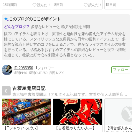
でヌラヌラ感が欲しいなら
量が持ったときの手なじみ
ツヤが出てく
18時間前
8日前
15日前
Mがおすすめ
の違いを生む
このブログのここがポイント
多彩なレビューと選び方解説を展開
幅広いアイテムを取り上げ、実用性と趣向性を兼ね備えたアイテム紹介を
軸にしている。スタイリッシュな文房具から日常の便利アイテムまで、多
角的な視点と使い方のコツを伝えることで、豊かなライフスタイルの提案
を行っている。品格あるおすすめアイテムの詳細なレビューと役立つ情報
を通じて、物欲と好奇心を刺激する内容となっている。
2085956
1
週間IN:
60
週間OUT:
250
月間IN:
290
古着屋開店日記
8
東京福生古着屋開店リアルタイム記録です。古着や個人店舗開店に興味のある方、どうぞ。
【Tシャツいっぱい】
【古着屋やりたい人～】
【河合郁人さ