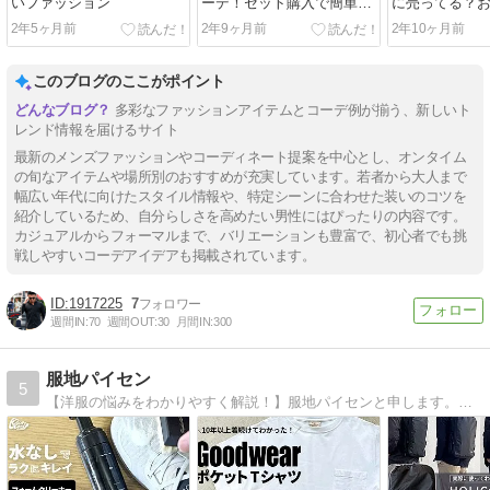
いファッション
ーデ！セット購入で簡単お
に売ってる？
しゃれ
販サイト
2年5ヶ月前
2年9ヶ月前
2年10ヶ月前
このブログのここがポイント
多彩なファッションアイテムとコーデ例が揃う、新しいト
レンド情報を届けるサイト
最新のメンズファッションやコーディネート提案を中心とし、オンタイム
の旬なアイテムや場所別のおすすめが充実しています。若者から大人まで
幅広い年代に向けたスタイル情報や、特定シーンに合わせた装いのコツを
紹介しているため、自分らしさを高めたい男性にはぴったりの内容です。
カジュアルからフォーマルまで、バリエーションも豊富で、初心者でも挑
戦しやすいコーデアイデアも掲載されています。
1917225
7
週間IN:
70
週間OUT:
30
月間IN:
300
服地パイセン
5
【洋服の悩みをわかりやすく解説！】服地パイセンと申します。洋服通販の会社に勤める30代半ばの男性です。アパレル業界に15年以上身をおき、川上〜川下まで見てきた専門的な目線で、さまざまな情報をご紹介していきます。