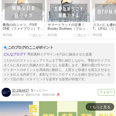
勝負の白シャツ。FIVE
サマートラッドの定番！
コスパにも優
ONE（ファイブワン）でオ
Brooks Brothers（ブルック
T。LIFiLL（
ーダーしたロングポイント
スブラザーズ）のマドラス
COTTONY T
36日前
41日前
45日前
カラーシャツをレビュー！
チェックシャツをレビュ
ー！
ー！
このブログのここがポイント
季節素材とデザインを巧みに融合させた提案
こだわりのファッションアイテムを丁寧に紹介しながら、季節やライフス
タイルに合わせた洗練された着こなしを提案します。素材の選び方やコー
ディネートのポイントを具体的に解説し、上質さと快適さを両立させるヒ
ントを伝える内容です。多彩なブランドやアイテムを織り交ぜながら、モ
ダンで品の良いスタイリングを追求する姿勢が特徴です。
2064437
5
週間IN:
90
週間OUT:
80
月間IN:
390
もっと見る
arrow_forward_ios