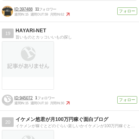
397488
11
週間IN:
15
週間OUT:
59
月間IN:
62
HAYARI-NET
19
旨いものとカッコいいもの探し
945072
1
週間IN:
15
週間OUT:
10
月間IN:
30
イケメン悠君が月100万円稼ぐ面白ブログ
20
イケメンが稼ぐとどのぐらい楽しいかイケメンが100万円稼ぐとどのぐらい楽しいか書いてます。