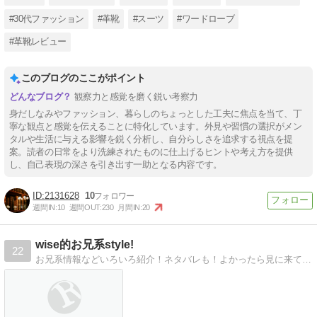
#30代ファッション
#革靴
#スーツ
#ワードローブ
#革靴レビュー
このブログのここがポイント
観察力と感覚を磨く鋭い考察力
身だしなみやファッション、暮らしのちょっとした工夫に焦点を当て、丁
寧な観点と感覚を伝えることに特化しています。外見や習慣の選択がメン
タルや生活に与える影響を鋭く分析し、自分らしさを追求する視点を提
案。読者の日常をより洗練されたものに仕上げるヒントや考え方を提供
し、自己表現の深さを引き出す一助となる内容です。
2131628
10
週間IN:
10
週間OUT:
230
月間IN:
20
wise的お兄系style!
22
お兄系情報などいろいろ紹介！ネタバレも！よかったら見に来てくださいね！コメントも待ってます！