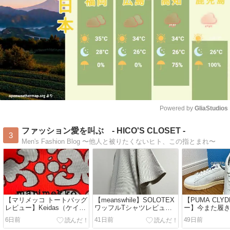
Powered by 
GliaStudios
Mute
ファッション愛を叫ぶ - HICO'S CLOSET -
3
Men's Fashion Blog 〜他人と被りたくないヒト、この指とまれ〜
【マリメッコ トートバッグ
【meanswhile】SOLOTEX
【PUMA CLY
レビュー】Keidas（ケイダ
ワッフルTシャツレビュー
ー】今また履
ス）に惹かれた理由｜ウニ
｜リピ買いした理由
ニーカー｜SU
6日前
41日前
49日前
ッコだけじゃない柄の魅力
いも解説