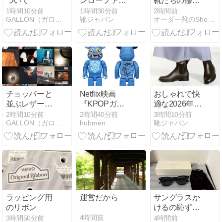
ついて
ンローファー
靴たちの修理
3E幅の快適学
が完了
1時間10分前
1時間30分前
2時間前
GALLON（ガロン）の提案する革製品
靴ジャパン
オーダー靴のShoe Republic・シューリパブリック…
生靴
チョッパーと
Netflix映画
おしゃれで快
並ぶレザーバ
『KPOPガー
適な2026年新
イザー
ルズ! デーモ
作レインシュ
2時間10分前
2時間40分前
3時間10分前
GALLON（ガロン）の提案する革製品
hubmen
靴ジャパン
ン・ハンター
ーズを完全解
ズ』より、ダ
説
ーピーの
BE@RBRICK
が400%で登
場 | MEDICOM
TOY
ラッピング用
運営だから
サングラスか
のリボン
けるの恥ずか
しいと思って
4時間前
3時間50分前
4時間前