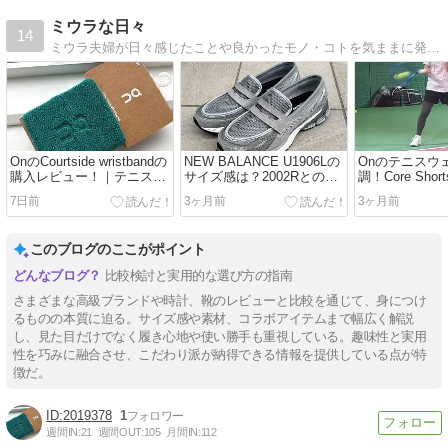
ミウラな日々
14
ミウラ夫婦が日々感じたことや良かったモノ・コトを気ままに発信するブログです。海外旅行やチャーチ、オールデンなどの本格靴関連、そしてシューケアグッズなどが中心です。
OnのCourtside wristbandの
NEW BALANCE U1906Lの
Onのテニスウ
購入レビュー！｜テニス用
サイズ感は？2002Rとの比
調！Core Sho
リストバンド
較も
Court Skirt P
7日前
3ヶ月前
3ヶ月前
イズの大きさ
このブログのここがポイント
比較検討と実用的な選び方の指南
さまざまな高級ブランドや時計、靴のレビューと比較を通じて、身につけ
るものの本質に迫る。サイズ感や素材、コラボアイテムまで幅広く解説
し、見た目だけでなく履き心地や使い勝手も重視している。趣味性と実用
性を巧みに融合させ、こだわり派が納得できる情報を提供している点が特
徴だ。
2019378
1
週間IN:
21
週間OUT:
105
月間IN:
112