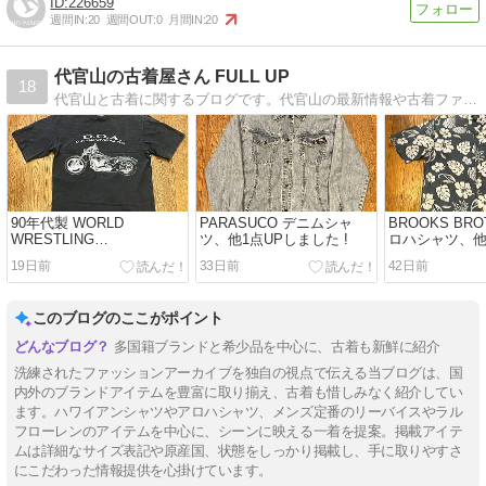
226659
週間IN:
20
週間OUT:
0
月間IN:
20
代官山の古着屋さん FULL UP
18
代官山と古着に関するブログです。代官山の最新情報や古着ファッション傾向他を紹介しています。
90年代製 WORLD
PARASUCO デニムシャ
BROOKS BRO
WRESTLING
ツ、他1点UPしました !
ロハシャツ、他
FEDERATION Tシャツ、他
した !
19日前
33日前
42日前
1点UPしました。
このブログのここがポイント
多国籍ブランドと希少品を中心に、古着も新鮮に紹介
洗練されたファッションアーカイブを独自の視点で伝える当ブログは、国
内外のブランドアイテムを豊富に取り揃え、古着も惜しみなく紹介してい
ます。ハワイアンシャツやアロハシャツ、メンズ定番のリーバイスやラル
フローレンのアイテムを中心に、シーンに映える一着を提案。掲載アイテ
ムは詳細なサイズ表記や原産国、状態をしっかり掲載し、手に取りやすさ
にこだわった情報提供を心掛けています。