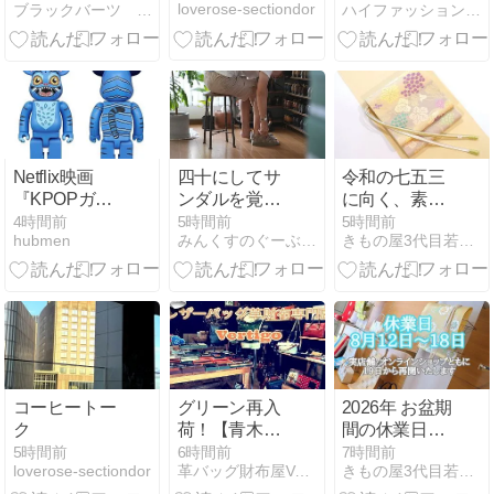
loverose-sectiondor
ブラックバーツ セレクトショップ
ハイファッションちゃんねる
たけど、日差
し強すぎてサ
ングラスかけ
始めたわ
Netflix映画
四十にしてサ
令和の七五三
『KPOPガー
ンダルを覚え
に向く、素敵
ルズ! デーモ
る
な母親の飛び
4時間前
5時間前
5時間前
hubmen
みんくすのぐーぶろ。
きもの屋3代目若だんなの徒然日記
ン・ハンター
柄小紋コー
ズ』より、ダ
デ。
ーピーの
BE@RBRICK
が400%で登
場 | MEDICOM
TOY
コーヒートー
グリーン再入
2026年 お盆期
ク
荷！【青木鞄
間の休業日を
la
ご案内いたし
5時間前
6時間前
7時間前
loverose-sectiondor
革バッグ財布屋Vertigoヴァーティゴのブログ
きもの屋3代目若だんなの徒然日記
GALLERIA（ラ・
ます。