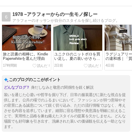
1978 −アラフォーからの一生モノ探しー
6
アラフォーのオッサンが自分のスタイルを探し続けるブログ。
旅と読書の相棒に。Kindle
ユニクロのニットポロを買
ラグジュアリ
Paperwhiteを選んだ理由
い足し。夏の装いがさらに
の違和感｜「
整うグリーンの一枚
ら紐解く本当
17時間前
2日前
4日前
このブログのここがポイント
身だしなみと敬意の関係性を鋭く解説
装いを通じた心遣いや哲学を掘り下げ、日常の服装選びに新たな視点を提
供します。公共の場でのふるまいにおいて、ファッションが持つ意味やそ
の背景にある誠意について鋭く切り込み、ただの流行情報ではなく、考え
させる内容を追求しています。細部に宿る理想や美意識を明確に伝えるこ
とで、実用性と品格を兼ね備えたスタイルの提案を欠かしません。どんな
場面でも好印象を引き出す、洗練された装いの価値観を伝える一助となり
ます。