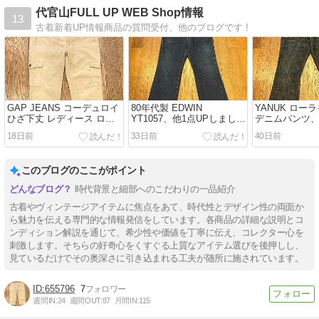
代官山FULL UP WEB Shop情報
13
古着新着UP情報商品の質問受付、他のブログです !
GAP JEANS コーデュロイ
80年代製 EDWIN
YANUK ロー
ひざ下丈 レディース ロー
YT1057、他1点UPしました
デニムパンツ、
ライズ カーゴパンツ、他1
!
ました !
18日前
33日前
40日前
点UPしました !
このブログのここがポイント
時代背景と細部へのこだわりの一品紹介
古着やヴィンテージアイテムに焦点をあて、時代性とデザイン性の両面か
ら魅力を伝える専門的な情報発信をしています。各商品の詳細な説明とコ
ンディション解説を通じて、希少性や価値を丁寧に伝え、コレクター心を
刺激します。そちらの好奇心をくすぐる上質なアイテム選びを後押しし、
見ているだけでその奥深さに引き込まれる工夫が随所に施されています。
655796
7
週間IN:
24
週間OUT:
87
月間IN:
115