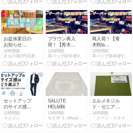
ガレリア）
Arrosto/アロー
スト】クロー
ム鞣しアンテ
ィーク調&パ
ラフィン仕上
げ牛革・ツー
お盆休業日の
ブラウン再入
再入荷！【青
トーンカラー
お知らせ
荷！【青木鞄
木鞄la
レザー二つ折
（Instagram共
LUGARD（ラ
GALLERIA（ラ・
10時間前
11時間前
12時間前
り財布/札入れ
きもの屋3代目若だんなの徒然日記
革バッグ財布屋Vertigoヴァーティゴのブログ
革バッグ財布屋Vertigoヴァーティゴのブログ
有)
ガード）G3】
ガレリア）
（2971）
牛革シャドー
Arrosto/アロー
＆アンティー
スト】クロー
ク仕上げレザ
ム鞣しアンテ
ーラウンドフ
ィーク調＆パ
ァスナー長財
ラフィン仕上
布（5210）
げ牛革ツート
ーンカラーレ
セットアップ
SALUTE
エルメネジル
ザー縦型二つ
のサイズ感は
HELM秋
ド・ゼニアの
折り財布
どう選ぶ？30
モヘア生地が
12時間前
13時間前
14時間前
※BOX型小銭
マジメン
ＮＥＷ’Ｓ official blog
「スーツ・スタイリスト」のblog
代・40代メン
レディースみ
入れ（2969）
ズが失敗しな
たいでオシャ
い基準
レ！秋用のコ