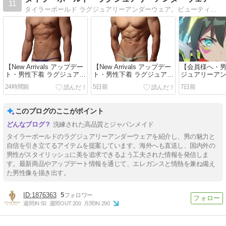
11
タイラーボールド ラグジュアリーアンダーウェア。ビューティフル・ゴージャス・ラブなあなたを、タイラーボールドのラグジュアリーアンダーウェアでバラ色の世界へおつれいたします・・・。
【New Arrivals アップデー
【New Arrivals アップデー
【会員様へ・男
ト・男性下着 ラグジュアリ
ト・男性下着 ラグジュアリ
ジュアリーア
ーアンダーウェアブログ】
ーアンダーウェアブログ】
ブログ】
24時間前
5日前
7日前
このブログのここがポイント
洗練された高品質とジャパンメイド
タイラーボールドのラグジュアリーアンダーウェアを紹介し、男の魅力と
自信を引き立てるアイテムを提案しています。海外へも直送し、国内外の
男性がスタイリッシュに美を追求できるよう工夫された情報を発信しま
す。最新商品やアップデート情報を通じて、エレガンスと情熱を兼ね備え
た男性像を描き出す。
1876363
5
週間IN:
50
週間OUT:
200
月間IN:
290