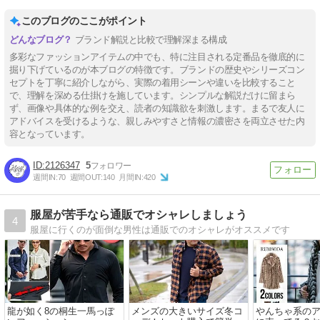
このブログのここがポイント
ブランド解説と比較で理解深まる構成
多彩なファッションアイテムの中でも、特に注目される定番品を徹底的に
掘り下げているのが本ブログの特徴です。ブランドの歴史やシリーズコン
セプトを丁寧に紹介しながら、実際の着用シーンや違いを比較すること
で、理解を深める仕掛けを施しています。シンプルな解説だけに留まら
ず、画像や具体的な例を交え、読者の知識欲を刺激します。まるで友人に
アドバイスを受けるような、親しみやすさと情報の濃密さを両立させた内
容となっています。
2126347
5
週間IN:
70
週間OUT:
140
月間IN:
420
服屋が苦手なら通販でオシャレしましょう
4
服屋に行くのが面倒な男性は通販でのオシャレがオススメです
龍が如く8の桐生一馬っぽ
メンズの大きいサイズ冬コ
やんちゃ系の