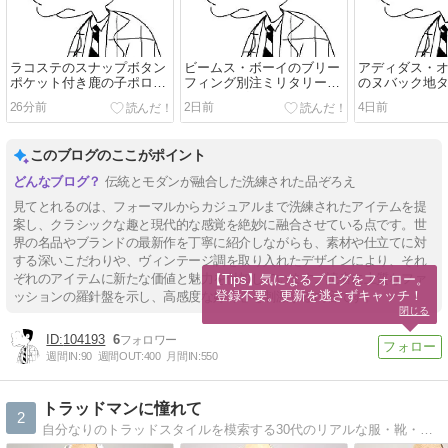
ラコステのスナップボタン
ビームス・ボーイのブリー
アディダス・
ポケット付き鹿の子ポロシ
フィング別注ミリタリーキ
のヌバック地
ャツとTシャツ
ットバッグとヘルメットバ
パー
26分前
2日前
4日前
ッグ
このブログのここがポイント
伝統とモダンが融合した洗練された品ぞろえ
見てとれるのは、フォーマルからカジュアルまで洗練されたアイテムを提
案し、クラシックな趣と現代的な感覚を絶妙に融合させている点です。世
界の名品やブランドの最新作を丁寧に紹介しながらも、素材や仕立てに対
する深いこだわりや、ヴィンテージ調を取り入れたデザインにより、それ
ぞれのアイテムに新たな価値と魅力を付加しています。読者に上質なファ
【Tips】気になるブログをフォロー。

登録不要。更新を逃さずキャッチ！
ッションの羅針盤を示し、高感度な好奇心を刺激する内容です。
閉じる
104193
6
週間IN:
90
週間OUT:
400
月間IN:
550
トラッドマンに憧れて
2
自分なりのトラッドスタイルを模索する30代のリアルな服・靴・時計etc…について