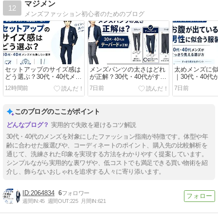
マジメン
12
メンズファッション初心者のためのブログ
セットアップのサイズ感は
メンズパンツの太さはどれ
太めメンズに
どう選ぶ？30代・40代メン
が正解？30代・40代がすっ
｜30代・40
ズが失敗しない基準
きり見える選び方
見える服の選
12時間前
7日前
7日前
このブログのここがポイント
実用的で失敗を避けるコツ解説
30代・40代のメンズを対象にしたファッション指南が特徴です。体型や年
齢に合わせた服選びや、コーディネートのポイント、購入先の比較解析を
通じて、洗練された印象を実現する方法をわかりやすく提案しています。
シンプルながら実用的な裏ワザや、低コストでも満足できる買い物術を紹
介し、飾らないおしゃれを追求する人々に寄り添います。
2064834
6
週間IN:
45
週間OUT:
225
月間IN:
621