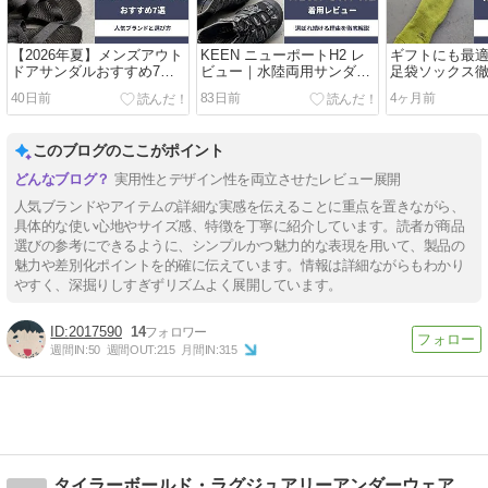
【2026年夏】メンズアウト
KEEN ニューポートH2 レ
ギフトにも最
ドアサンダルおすすめ7選
ビュー｜水陸両用サンダル
足袋ソックス
｜疲れない人気ブランドと
の定番が選ばれ続ける理由
｜履き心地の
40日前
83日前
4ヶ月前
選び方を元靴屋が解説
を徹底解説
このブログのここがポイント
実用性とデザイン性を両立させたレビュー展開
人気ブランドやアイテムの詳細な実感を伝えることに重点を置きながら、
具体的な使い心地やサイズ感、特徴を丁寧に紹介しています。読者が商品
選びの参考にできるように、シンプルかつ魅力的な表現を用いて、製品の
魅力や差別化ポイントを的確に伝えています。情報は詳細ながらもわかり
やすく、深掘りしすぎずリズムよく展開しています。
2017590
14
週間IN:
50
週間OUT:
215
月間IN:
315
タイラーボールド・ラグジュアリーアンダーウェア