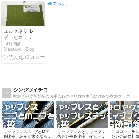
ート生地とし
全て表示
て作ろうか？
エルメネジル
ド・ゼニアの
モヘア生地が
14時間前
Masakyo Blog
レディースみ
たいでオシャ
レ！秋用のコ
ート生地とし
て作ろうか？
シンジツイチロ
7
靴磨きや皮革製品のお手入れのやり方を中心に洋服や衣類グッズもレビューするメンズファッションブログです。
キャップレスのF字とM字
キャップレスとキャップレ
【ロロマクラ
を比較！細かく書くならF
スデシモを比較！軸径と重
ジング記録】