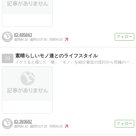
495843
週間IN:
10
週間OUT:
50
月間IN:
20
素晴らしいモノ達とのライフスタイル
23
イケてると感じた「物」「モノ」を紹介最近の流行から究極の一生物まで幅広く情報提供します。
393682
週間IN:
10
週間OUT:
10
月間IN:
20