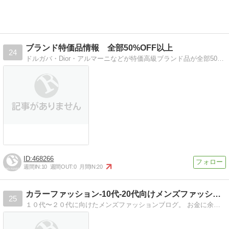
ブランド特価品情報 全部50%OFF以上
24
ドルガバ・Dior・アルマーニなどが特価高級ブランド品が全部50%OFF以上↑!! 偽物は紹介しません！
468266
週間IN:
10
週間OUT:
0
月間IN:
20
カラーファッション-10代-20代向けメンズファッション通…
25
１０代〜２０代に向けたメンズファッションブログ。 お金に余裕がない学生やフリーターなどに向けて、なるべく安価でおしゃれな通販で買えるアイテムをご紹介できればと…