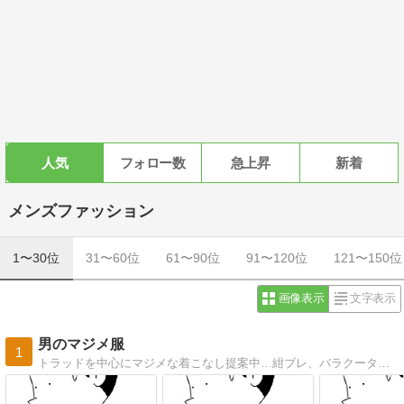
人気
フォロー数
急上昇
新着
メンズファッション
1〜30位
31〜60位
61〜90位
91〜120位
121〜150位
画像表示
文字表示
男のマジメ服
1
トラッドを中心にマジメな着こなし提案中…紺ブレ、バラクータ、といった何でもない服で、着こなしを考えていきましょう。