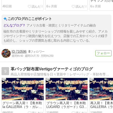
テイソン たけ
わいたちチャ
49日前
6ヶ月前
6ヶ月前
このブログのここがポイント
アメリカ古着・雑貨とミリタリーアイテムの融合
福生市の古着屋やミリタリーショップの情報を親しみやすく紹介。アメカ
ジやヴィンテージ雑貨の魅力を伝えつつ、店舗での工夫やイベントの様子
も紹介し、ショップの雰囲気を感じ取れる内容になっている。
710596
8
週間IN:
60
週間OUT:
70
月間IN:
250
革バッグ財布屋Vertigoヴァーティゴのブログ
9
商品入荷情報や店舗情報を日々更新中！レザーバッグ・革財布専門店Vertigo（ヴァーティゴ）の商品入荷や店舗情報など
グリーン再入荷！【青木鞄
ブラウン再入荷！【青木鞄
再入荷！【青木
la GALLERIA（ラ・ガレリ
LUGARD（ラガード）G3】
GALLERIA
ア）Arrosto/アロースト】
牛革シャドー＆アンティー
ア）Arrosto
6時間前
11時間前
12時間前