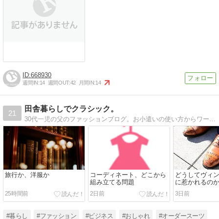
668930
週間IN:
14
週間OUT:
42
月間IN:
14
田舎暮らしでクラシック。
21
30代一児の父のファッションブログ。お小遣いの使い方からワードローブまで赤裸々に語ります。
旅行か、洋服か
コーディネート、どこから
どうしてヴィ
組み立てる問題
に惹かれるの
25時間前
2日前
3日前
#暮らし
#ファッション
#ビジネス
#おしゃれ
#オーダースーツ