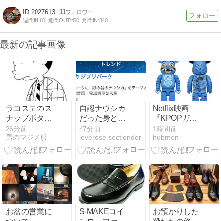
2027613
11
週間IN:
60
週間OUT:
460
月間IN:
340
最新の記事画像
ラコステのス
自認ナウシカ
Netflix映画
ナップボタン
だった身とし
『KPOPガー
ポケット付き
ては
ルズ! デーモ
26分前
47分前
1時間前
男のマジメ服
loverose-sectiondor
hubmen
鹿の子ポロシ
ン・ハンター
ャツとTシャ
ズ』より、ダ
ツ
ーピーの
BE@RBRICK
が400%で登
場 | MEDICOM
TOY
お盆の営業に
S-MAKEコイ
お預かりした