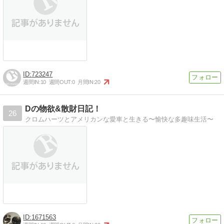
723247
週間IN:
10
週間OUT:
0
月間IN:
20
Dの物欲&散財日記！
26
クロムハーツとアメリカンな愛車と生きる〜愉快な多趣味生活〜
1671563