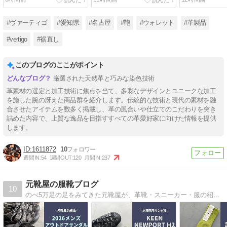
クローム鞣しアンティーク
ク仕上げレザーラウンドフ
クローム鞣し
調&パラフィン仕上げ牛
ァスナー長財布（5210）
調＆パラフィ
革・ツートーンカラーレザ
ツートーンカ
#ヴァーティゴ
#愛知県
#名古屋
#鞄
#ウォレット
#革製品
ー二つ折り財布/札入れ
型二つ折り財布
（2971）
銭入れ（2969
#vertigo
#裾直し
このブログのここがポイント
厳選された天然革と巧みな染色技術
革素材の選定と加工技術に焦点を当て、多彩なデザインとユニークな加工
を施した腕の冴えた商品群を紹介します。伝統的な技術と現代の素材を融
合させたアイテムを数多く掲載し、革の風合いや仕立てのこだわりを突き
詰めた内容で、上質な逸品を目指すすべての革愛好家に向けた情報を提供
します。
1611872
10
週間IN:
54
週間OUT:
120
月間IN:
237
元靴屋の服靴ブログ
10
のべ5万足の足をみてきた元靴屋が、革靴・スニーカー・服の紹介を中心に書いています。 靴のお役立ち情報、バッグやファッション小物についても書いています。