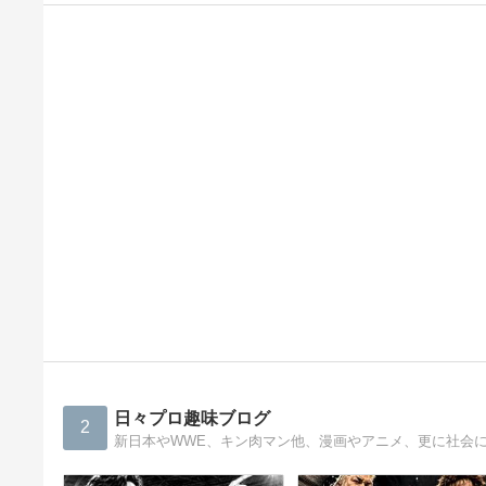
日々プロ趣味ブログ
2
新日本やWWE、キン肉マン他、漫画やアニメ、更に社会