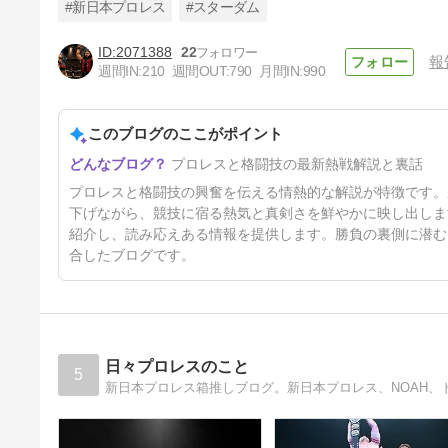
#新日本プロレス
#スターダム
2071388
22
報
週間IN:
210
週間OUT:
790
月間IN:
990
【WWE】ローマン・レインズ
vsセス・ロリンズ サマースラ
ムで実現！！ ワクワクが止ま
このブログのここがポイント
32日前
りませんっっ
プロレスと格闘技の最新熱戦解説と裏話
プロレスと格闘技の興奮を伝える情熱的な解説が特徴です。
下げながら、競技に宿る熱気と真剣さを鮮やかに映し出しま
紹介し、読み応えある情報を提供します。勝負の裏側に潜む
合したブログです。
日々プロレスのこと
5