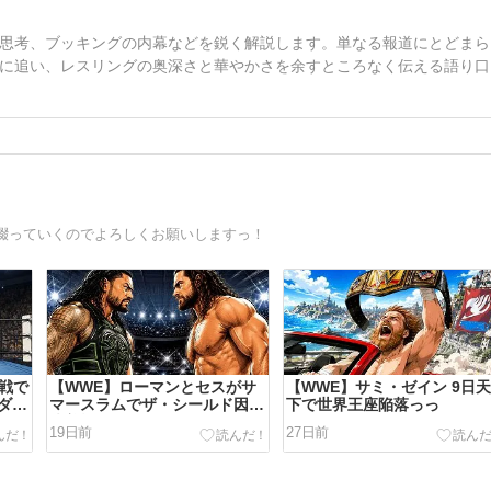
思考、ブッキングの内幕などを鋭く解説します。単なる報道にとどまら
に追い、レスリングの奥深さと華やかさを余すところなく伝える語り口
綴っていくのでよろしくお願いしますっ！
王戦で
【WWE】ローマンとセスがサ
【WWE】サミ・ゼイン 9日
ダー
マースラムでザ・シールド因縁
下で世界王座陥落っっ
決着戦ですっっ
19日前
27日前