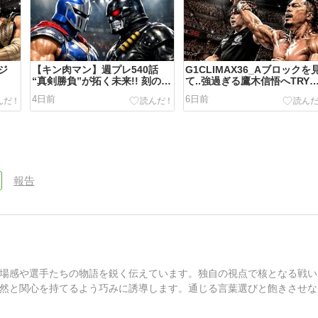
コジ
【キン肉マン】週プレ540話
G1CLIMAX36_Aブロックを
“真剣勝負”が拓く未来!! 刻の神
て..強過ぎる鷹木信悟へTRY
のシルエット!?
AGAIN！！
4日前
6日前
報告
場感や選手たちの物語を鋭く伝えています。独自の視点で核となる戦い
然と関心を持てるよう巧みに誘導します。通じる言葉選びと飽きさせな