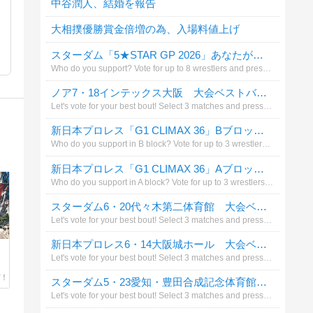
中谷潤人、結婚を報告
大相撲優勝賞金倍増の為、入場料値上げ
スターダム「5★STAR GP 2026」あなたが応援する選手は?（4ブロック8人まで）
Who do you support? Vote for up to 8 wrestlers and press the vote（投票）button.
ノア7・18インテックス大阪 大会ベストバウトは?
Let's vote for your best bout! Select 3 matches and press the vote（投票）button.
新日本プロレス「G1 CLIMAX 36」Bブロックで応援する選手は？（3人まで）
Who do you support in B block? Vote for up to 3 wrestlers and press the left button（投票する）.
新日本プロレス「G1 CLIMAX 36」Aブロックで応援する選手は？（3人まで）
Who do you support in A block? Vote for up to 3 wrestlers and press the left button（投票する）.
スターダム6・20代々木第二体育館 大会ベストバウトは?
Let's vote for your best bout! Select 3 matches and press the vote（投票）button.
新日本プロレス6・14大阪城ホール 大会ベストバウトは?
天
Let's vote for your best bout! Select 3 matches and press the vote（投票）button.
スターダム5・23愛知・豊田合成記念体育館 大会ベストバウトは?
Let's vote for your best bout! Select 3 matches and press the vote（投票）button.