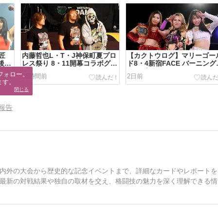
羽匠
内藤哲也L・T・J神保町夏プロ
【カクトウログ】マリーゴー
8後楽
レス祭り 8・11開幕コラボグッ
ド8・4新宿FACE バーニング
ズはこれだ
ディザイア2026
フォロー。

28時間前
2日前
ます。
閉じる
報告
内外の大会から歴史的な記念イベントまで、詳細なカードやレポートを
最新の対戦結果や独自の取材を交え、格闘技の魅力を深く理解できる情