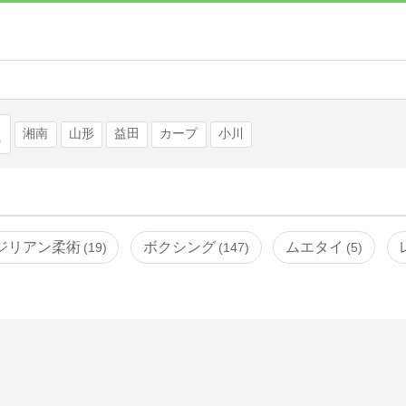
検索
湘南
山形
益田
カープ
小川
ジリアン柔術
ボクシング
ムエタイ
19
147
5