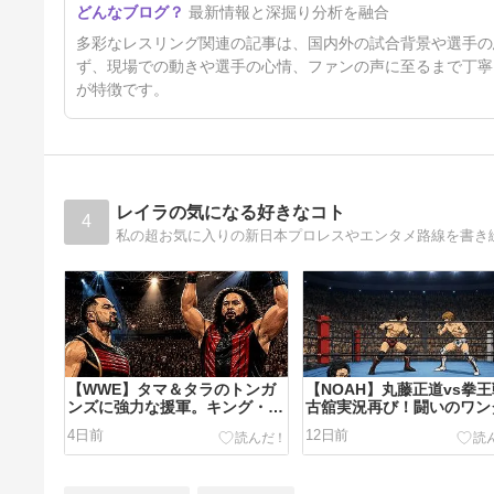
最新情報と深掘り分析を融合
「AEWの顔」になることの重
圧を語る「憧れていた人たちか
16時間前
多彩なレスリング関連の記事は、国内外の試合背景や選手の
ら承認される感じ。プレッシャ
ーは本物だ」
ず、現場での動きや選手の心情、ファンの声に至るまで丁寧
が特徴です。
レイラの気になる好きなコト
4
私の超お気に入りの新日本プロレスやエンタメ路線を書き
【WWE】タマ＆タラのトンガ
【NOAH】丸藤正道vs拳
ンズに強力な援軍。キング・ハ
古舘実況再び！闘いのワン
ク降臨ですっっ
ランド健在ですっっ
4日前
12日前