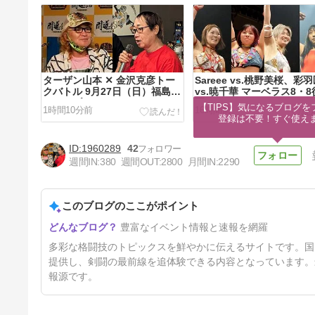
ターザン山本 ✕ 金沢克彦トー
Sareee vs.桃野美桜、彩
クバトル 9月27日（日）福島デ
vs.暁千華 マーベラス8・
イ・オブ・レイジ
園ホール
【TIPS】気になるブログを
1時間10分前
16時間前
登録は不要！すぐ使え
1960289
42
週間IN:
380
週間OUT:
2800
月間IN:
2290
このブログのここがポイント
【招待】川田利明＆田上明×小
豊富なイベント情報と速報を網羅
橋建太＆秋山準トーク 8・9紀
尾井町
2日前
多彩な格闘技のトピックスを鮮やかに伝えるサイトです。国
提供し、剣闘の最前線を追体験できる内容となっています。
報源です。