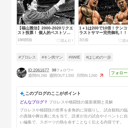
【福山雅治】2000-2020リクエ
1＋1は200で10倍！テン
スト投票！ 個人的ベストソン
ラストサマー完売御礼！！
グスはコレだ！！
18時間前
3日前
#プロレス
#キン肉マン
#WWE
#はじめの一歩
2061677
38
週間IN:
260
週間OUT:
1330
月間IN:
1260
G1CLIMAX36 Bブロックを見
て…外国人選手バイアスがヤバ
い！？
このブログのここがポイント
8日前
プロレスや格闘技の最新展開と見解
プロレスや格闘技の世界を多角的に深掘りし、試合観戦の臨
の真髄や舞台裏に光を当て、読者が次の試合やイベントに自
い編集で、スポーツの熱を余すことなく伝える内容です。