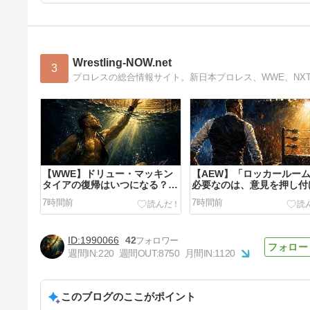
Wrestling-NOW.net
3
【WWE】ドリュー・マッキン
【AEW】「ロッカールー
タイアの復帰はいつになる？俳
必要なのは、意見を押し付
優として参加中の映画の撮影は
リーダーではない」サモア
7時間前
7時間前
終了間近
ョーが提言
1990066
42
週間IN:
220
週間OUT:
8750
月間IN:
1120
このブログのここがポイント
カイル・フレッチャーが