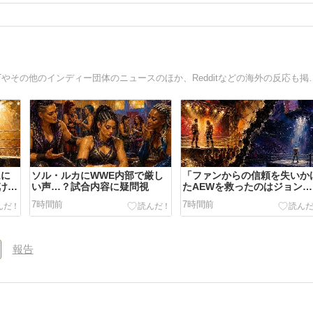
プロレスの総合情報サイト。新日本プロレス、WWE、NXT
ムに
ソル・ルカにWWE内部で厳し
「ファンからの信頼を失いか
ける
い声…？試合内容に疑問視
たAEWを救ったのはジョン・
・ジ
モクスリーだ」ダニエル・ガ
7時間前
7時間前
シアが語る
報告