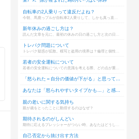
自転車の2人乗りって違反だよね？
今朝、馬鹿っプルが自転車2人乗りして、しかも真っ直ぐ走らずフラフラして迷惑でした。警察のいるとこでもやれよ(# ﾟДﾟ)
新年休みの過ごし方は？
読んだ文章を元に、最初の休みの日の過ごし方と次の日の過ごし方を比べて、どちらが好みか選んでください。
トレパク問題について
トレパク疑惑が拡散。模写と盗用の境界は？倫理と個性の関係
若者の安全運転について
若者の安全運転についての意識を考える際、どの点が重要だと思いますか？
「怒られた＝自分の価値が下がる」と思ってしまう？
あなたは「怒られやすいタイプかも…」と感じたことはありますか？
親の老いに関する気持ち
親が歳をとったことに動揺するのはなぜ？
期待されるのがしんどい
期待に応えるプレッシャーがつらい時、あなたはどうしますか？
自己否定から抜け出す方法