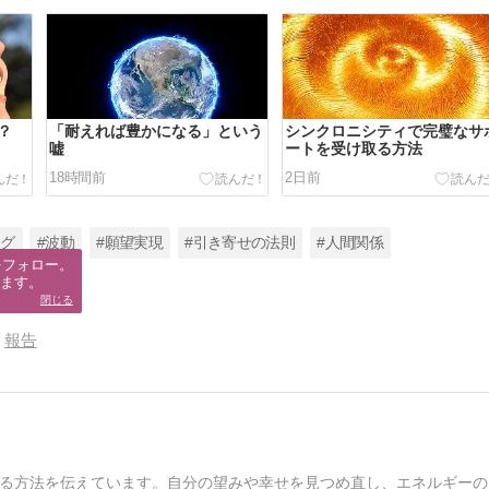
？
「耐えれば豊かになる」という
シンクロニシティで完璧なサ
嘘
ートを受け取る方法
18時間前
2日前
ング
#波動
#願望実現
#引き寄せの法則
#人間関係
フォロー。

ます。
閉じる
報告
る方法を伝えています。自分の望みや幸せを見つめ直し、エネルギーの