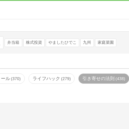
検索
弁当箱
株式投資
やましたひでこ
九州
家庭菜園
ロール
ライフハック
引き寄せの法則
370
279
438