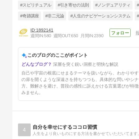
#スピリチュアル
#引き寄せの法則
#ノンデュアリティ
#奇跡講座
#非二元論
#人生のナビゲーションシステム
1892141
保護中: 『神様はどこに行っ
週間IN:
580
週間OUT:
650
月間IN:
2390
た？』購入者特典ページ
33日前
このブログのここがポイント
深層を突く鋭い洞察と明快な解説
自己や宇宙の根底にせまるテーマを扱いながら、わかりやす
の扉を開くような深遠さを持ちつつも、具体的な問いやシナ
方、難解さを避け、普段の感性に訴えかける言葉選びが特徴
みません。
自分を幸せにするココロ習慣
4
人生をより良いものにする方法を書かせていただいてます