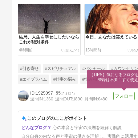
結局、人生を幸せにしたいなら
今日、あなたは笑えている
これが絶対条件
4時間前
15時間前
#引き寄せ
#スピリチュアル
#バシャール
#カウンセリ
【TIPS】気になるブログを
#エイブラハム
#仕事の悩み
#悩み相談
#宇宙法則
登録は不要！すぐ使え
1925997
55
【宇宙法則】あなたは存在し続
週間IN:
1360
週間OUT:
1890
月間IN:
6480
ける
2日前
このブログのここがポイント
心の本音と宇宙の法則を紐解く解説
自分自身の内なる声と宇宙の働きを理解し、実践的に活用す