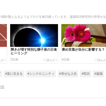
輝きが増す特別な獅子座の日食
褒め言葉が自分に影響する？
ヒーリング
3日前
4日前
グ
#楽に生きる
#シンクロニシティ
#幸せな人生
#気功
#遠隔
報告