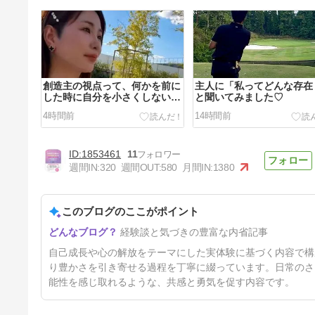
創造主の視点って、何かを前に
主人に「私ってどんな存在
した時に自分を小さくしないこ
と聞いてみました♡
と
4時間前
14時間前
1853461
11
週間IN:
320
週間OUT:
580
月間IN:
1380
このブログのここがポイント
月曜日ワーク｜新しい１日、新
経験談と気づきの豊富な内省記事
しい１週間が始まりました✨
5日前
自己成長や心の解放をテーマにした実体験に基づく内容で構
り豊かさを引き寄せる過程を丁寧に綴っています。日常のさ
能性を感じ取れるような、共感と勇気を促す内容です。