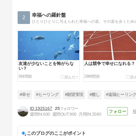
幸福への羅針盤
2
友達が少ないことを怖がらな
人は競争で幸せになれる？
い？
5時間前
29時間前
#幸せ
#ヒーリング
#願望実現
#癒し
#遠隔ヒーリン
1925167
25
週間IN:
600
週間OUT:
900
月間IN:
2580
宇宙に近づく？
このブログのここがポイント
5日前