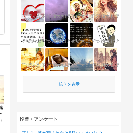
ラー１位連続獲得〜１万人を超える方々にアドバイスを送る人生ナビゲーター｜強烈な覚醒体験後、30年に渡り永遠の真実を追求｜ 生きる意味｜人生の目的｜隠された真実を求めている方々へメッセージ贈っています。
続きを表示
「魂
生
投票・アンケート
某ﾅｰｽ、孫が産まれた為8月いっぱい休み