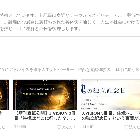
特徴としています。各記事は身近なテーマからスピリチュアル、宇宙の
す。論理的な展開に裏打ちされた具体例を通じて、人生や社会における
を投じ、自己理解と成長を後押しします。
〜kindle出版ベストセ
作
【新刊表紙公開】J.VISION 9冊
J.VISION 9冊目、佳境へ。
目『神様はどこに行った？』7
の独立記念日」という言葉が
月29日発売
まれました
17日前
33日前