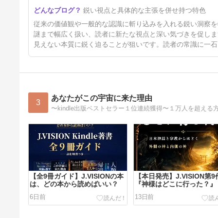
鋭い視点と具体的な主張を併せ持つ特色
従来の価値観や一般的な認識に斬り込みを入れる鋭い洞察を
謎まで幅広く扱い、読者に新たな視点と深い気づきを促しま
見えない本質に鋭く迫ることが狙いです。読者の常識に一石
あなたがこの宇宙に来た理由
3
【全9冊ガイド】J.VISIONの本
【本日発売】J.VISION第9
は、どの本から読めばいい？
『神様はどこに行った？』
6日前
13日前