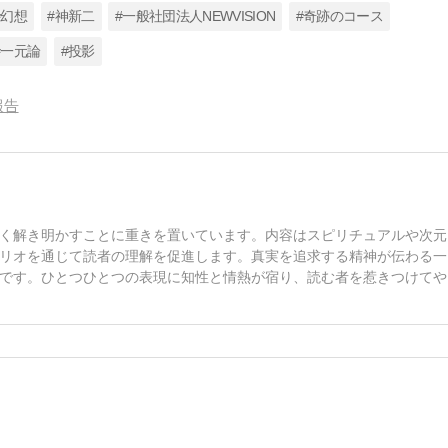
#幻想
#神新二
#一般社団法人NEWVISION
#奇跡のコース
#一元論
#投影
報告
く解き明かすことに重きを置いています。内容はスピリチュアルや次元
リオを通じて読者の理解を促進します。真実を追求する精神が伝わる一
です。ひとつひとつの表現に知性と情熱が宿り、読む者を惹きつけてや
。