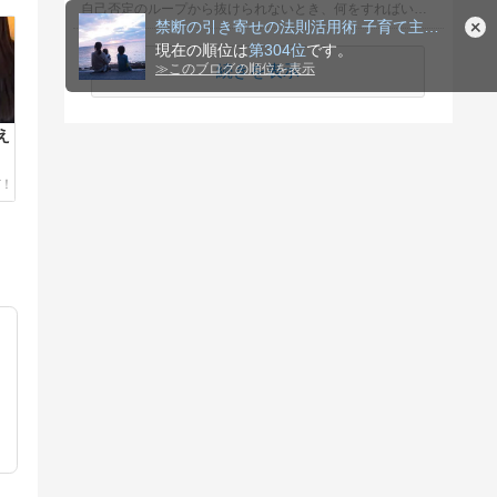
自己否定のループから抜けられないとき、何をすればいいか選んでください
禁断の引き寄せの法則活用術 子育て主婦が自由に生きるコツ
現在の順位は
第304位
です。
続きを表示
≫
このブログの順位を表示
え