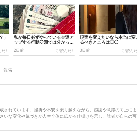
？」
私が毎日必ずやっている金運ア
現実を変えたいなら本当に変
ップする行動♡頭では分かって
るべきところは◯◯
いても豊かだと思えないとき
2日前
3日前
は？
報告
成されています。挫折や不安を乗り越えながら、感謝や意識の向上によ
さいな変化や気づきが人生全体に広がる仕掛けを示し、読者が自らの可