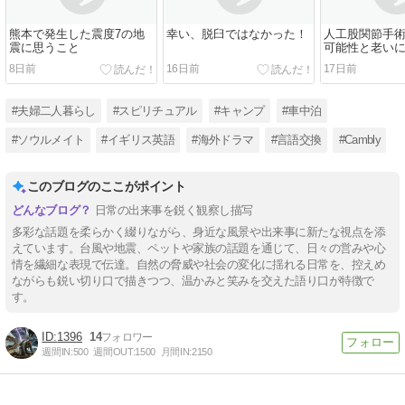
熊本で発生した震度7の地
幸い、脱臼ではなかった！
人工股関節手
震に思うこと
可能性と老い
8日前
16日前
17日前
#夫婦二人暮らし
#スピリチュアル
#キャンプ
#車中泊
#ソウルメイト
#イギリス英語
#海外ドラマ
#言語交換
#Cambly
このブログのここがポイント
日常の出来事を鋭く観察し描写
多彩な話題を柔らかく綴りながら、身近な風景や出来事に新たな視点を添
えています。台風や地震、ペットや家族の話題を通じて、日々の営みや心
情を繊細な表現で伝達。自然の脅威や社会の変化に揺れる日常を、控えめ
ながらも鋭い切り口で描きつつ、温かみと笑みを交えた語り口が特徴で
す。
1396
14
週間IN:
500
週間OUT:
1500
月間IN:
2150