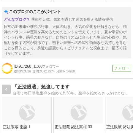
このブログのここがポイント
季節や天体、気象を通じて運気を整える情報発信
日常の出来事や季節の行事、天体の動き、天気の変化を紐解きながら、精
神のバランスや運気を高めるためのヒントを伝えています。夏や季節のポ
イント行事、惑星の動きなど、自然のリズムに合わせた生活の心得や、気
配りを促す内容が特徴です。明るい未来への希望や前向きな気持ちを育む
ことを目的として、身近な話題からスピリチュアルな視点まで、幅広く語
りかけています。
917268
1,500
週間IN:
3536
週間OUT:
12974
月間IN:
14918
「正法眼蔵」勉強してます
4
自宅で毎日朝晩坐禅を始めて約30年、坐禅を始めるきっかけとなった西嶋先生（愚道和夫老師）が講義された道元禅師著「正法眼蔵」を毎日ブログで紹介しています。
正法眼蔵 密語 1
正法眼蔵 諸法実相 33
正法眼蔵 諸法実