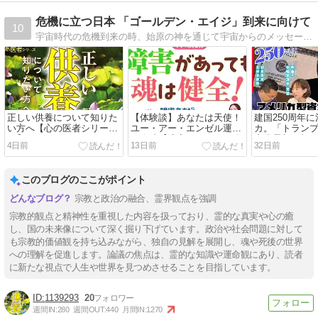
危機に立つ日本 「ゴールデン・エイジ」到来に向けて
10
宇宙時代の危機到来の時、始原の神を通じて宇宙からのメッセージが降り注いでいます。R・A・ゴール（こぐま座アンダルシアβ星の宇宙人。宇宙防衛軍の司令官の一人であり、メシア(救世主)資格を持つ）、メタトロン、ヤイドロン、そして天御祖神の降臨も
正しい供養について知りた
【体験談】あなたは天使！
建国250周年
い方へ【心の医者シリーズ
ユー・アー・エンゼル運動
カ。「トラン
26】
の奇跡【障害があっても魂
産党思想を打
4日前
13日前
32日前
は健全！】
メリカ型資本
さの源流に迫
このブログのここがポイント
宗教と政治の融合、霊界観点を強調
宗教的観点と精神性を重視した内容を扱っており、霊的な真実や心の癒
し、国の未来像について深く掘り下げています。政治や社会問題に対して
も宗教的価値観を持ち込みながら、独自の見解を展開し、魂や死後の世界
への理解を促進します。論議の焦点は、霊的な知識や運命観にあり、読者
に新たな視点で人生や世界を見つめさせることを目指しています。
1139293
20
週間IN:
280
週間OUT:
440
月間IN:
1270