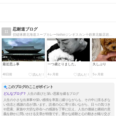
忍耐道ブログ
11
切磋琢磨北海道スープカレーhirihiriジンギスカン十鉄東北飯店岩本恭省プロデュース
最近思ふ事
一つ歳とりました。
久しぶり
40日前
4ヶ月前
5ヶ月前
このブログのここがポイント
人生の喜びと深い思索を綴るブログ
人生の小さな出来事や深い感情を率直に綴りながらも、その中に揺るぎな
い信念と感謝の念が漂います。読者の心に寄り添いながら、日々の気づき
や思索、家族や大切な存在への感謝を丁寧に伝え、人生の価値と継続の意
義を静かに問いかける文章が特徴です。豊かな経験と心の動きが織り交ざ