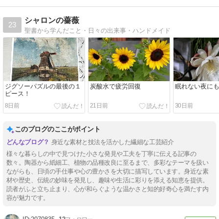
シャロンの薔薇
23
聖書から学んだこと・日々の出来事・ハンドメイド
ジグソーパズルの最後の１
炭酸水で疲労回復
眠れない夜に
ピース！
8日前
21日前
30日前
このブログのここがポイント
身近な素材と技法を活かした繊細な工芸紹介
様々な暮らしの中で見つけた小さな発見や工夫を丁寧に伝える記事の
数々。陶器から紙細工、植物の品種改良に至るまで、多彩なテーマを扱い
ながらも、日頃の手仕事や心の豊かさを大切に描写しています。身近な素
材や歴史、伝統の妙味を発見し、趣味や生活に彩りを添える知恵を提供。
読者がふと立ち止まり、心が和らぐような温かさと知的好奇心を満たす内
容が魅力です。