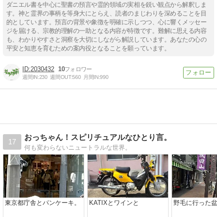
ダニエル書を中心に聖書の預言や霊的領域の実相を鋭い観点から解釈しま
す。神と霊界の事柄を等身大にとらえ、読者のまじわりを深めることを目
的としています。預言の背景や象徴を明確に示しつつ、心に響くメッセー
ジを届ける、宗教的理解の一助となる内容が特徴です。難解に思える内容
も、わかりやすさと洞察を大切にしながら解説しています。あなたの心の
平安と知恵を育むための案内役となることを願っています。
2030432
10
週間IN:
230
週間OUT:
560
月間IN:
990
おっちゃん！スピリチュアルなひとり言。
17
何も変わらないニュートラルな世界。
東京都庁舎とパンケーキ。
KATIXとワインと
野毛に行った