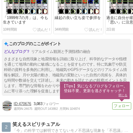
「1999年7の月」は、今も
縁起の良い立ち姿で参拝を
過去に自分が
生きています
「思い」に注
10時間前
34時間前
2日前
このブログのここがポイント
リアルタイム観測と予測指標の融合
さまざまな自然現象と地震情報を詳細に取り上げ、科学的なデータや指標
を通じて地球の動向に敏感になることを促すものです。特に気象庁や防災
科研の資料を多角的に利用し、地磁気やGPSデータなどのリアルタイム情
報を解説。月や太陽の動き、地磁気の変動といった自然の兆候を、具体的
な時間や数値を交えて詳述し、未来の動きを読むための観察ポイントを示
します。専門的な情報をわかりやすく伝えることで、自然界と地球のリズ
【Tips】気になるブログをフォロー。

登録不要。更新を逃さずキャッチ！
ムに寄り添った理解を促進します。
閉じる
470676
3,083
週間IN:
24675
週間OUT:
143892
月間IN:
104874
笑えるスピリチュアル
2
「今」の科学では解明できてないモノ不思議な現象を「不思議」で諦めず、その裏に新たな法則を解明する。それが科学では？