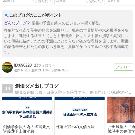
23日前
55日前
3ヶ月前
このブログのここがポイント
聖書の予言と終末のビジョンを鋭く解説
多角的な視点で聖書の預言を深掘りし、現在の世界情勢や未来展望を分析
します。進行する終末の兆しと中東情勢、反キリスト像や携挙の真実につ
いて明確に描き、ただの予測にとどまらない確かな理解を促します。聖書
の語る未来と私たちの歩むべき道を、具体的かつリアルに伝授する構成で
す。
698220
13
週間IN:
210
週間OUT:
340
月間IN:
970
創価ダメ出しブログ
19
純真な創価会員と日蓮大聖人を愚弄する、創価幹部・活動家のインチキ教義・教学・指導・戯言にダメ出しするブログ
創価学会員の為の御書要文
日蓮正宗への入信方法
戸田城聖の『
講義㉔下山御消息
戦時中の創価