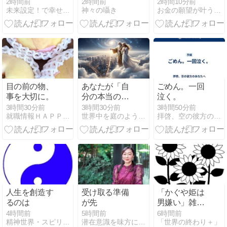
目】
慣｜心と空間
2時間前
2時間前
2時間10分前
未来設定！で幸せな恋愛を引き寄せる
神々の囁き
お金の願望が叶う天珠ブレスと悩みスッキリ霊視相談
を軽くする夏
の開運習慣
目の前の物、
あなたが「自
ごめん。一回
事を大切に。
分の本当の
泣く。
夢」を見失っ
3時間30分前
3時間30分前
3時間50分前
就職情報ＨＡＰＰＹＷＯＲＫ
世界中を庭のように優雅に遊ぶ方法
拝啓、空の彼方のあなたへ
ているシンプ
ルな原因。夢
を叶える『デ
スノート』の
メリット
Part.②
人生を創造す
受け取る準備
「かぐや姫は
るのは
が先
男嫌い」雑談
メモ
4時間前
5時間前
6時間前
精神世界・スピリチュアル好きのたまり場
潜在意識を味方につけると願いを叶えるって簡単！永瀬ともみ
「世界の終わり＋」