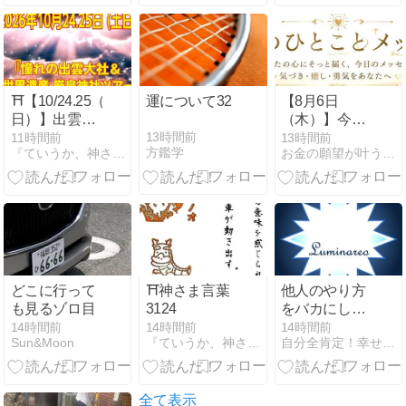
分」を責めて
法｜瞑想セミ
いる
ナー
⛩️【10/24.25（土
運について32
【8月6日
日）】出雲大
（木）】今日
社＆厳島神社
のひとことメ
13時間前
11時間前
13時間前
方鑑学
『ていうか、神さまってなに？』
お金の願望が叶う天珠ブレスと悩みスッキリ霊視相談
ツアー開催✨
ッセージ
どこに行って
⛩️神さま言葉
他人のやり方
も見るゾロ目
3124
をバカにしな
い
14時間前
14時間前
14時間前
Sun&Moon
『ていうか、神さまってなに？』
自分全肯定！幸せエクササイズ・Luminareo
全て表示