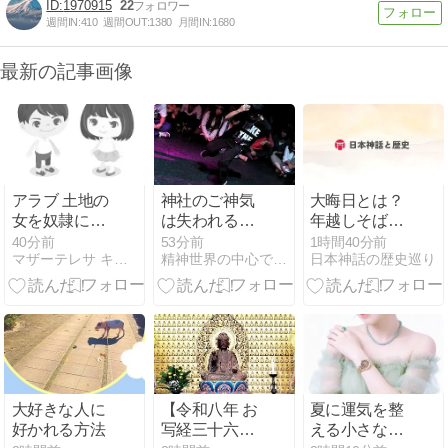
1970915
22
週間IN:
410
週間OUT:
1380
月間IN:
1680
最新の記事画像
アラブ 土地の
神社のご神気
大晦日とは？
女を奴隷に
は失われるの
年越しそばと
し、金を奪
か ～火災の
除夜の鐘の意
40分前
53分前
1時間40分前
マザーテレサ キリスト教 カトリック 秀吉 奴隷
精神世界の中心でブレイクダンスを踊る
日本神話の歴史巡り
い、都市を略
後、私が見た
味 年籠りから
奪し、そして
真実～
続く一年最後
征服された
の日の過ごし
人々の功績に
方
自
大好きな人に
【令和八年 お
夏に運気を整
好かれる方法
写経三十六巻
える小さな習