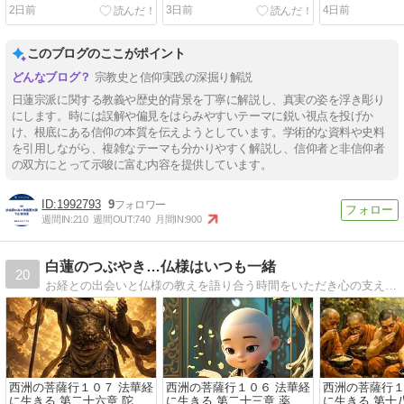
2日前
3日前
4日前
このブログのここがポイント
宗教史と信仰実践の深掘り解説
日蓮宗派に関する教義や歴史的背景を丁寧に解説し、真実の姿を浮き彫り
にします。時には誤解や偏見をはらみやすいテーマに鋭い視点を投げか
け、根底にある信仰の本質を伝えようとしています。学術的な資料や史料
を引用しながら、複雑なテーマも分かりやすく解説し、信仰者と非信仰者
の双方にとって示唆に富む内容を提供しています。
1992793
9
週間IN:
210
週間OUT:
740
月間IN:
900
白蓮のつぶやき…仏様はいつも一緒
20
お経との出会いと仏様の教えを語り合う時間をいただき心の支えになっています。そんな日々を感謝しつつ、お釈迦様、観音様…まだまだ学びの途中ではありますが日々の暮らしと織り交ぜながら綴っていきます。
西洲の菩薩行１０７ 法華経
西洲の菩薩行１０６ 法華経
西洲の菩薩行１
に生きる 第二十六章 陀羅
に生きる 第二十三章 薬王
に生きる 第十