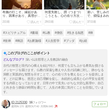
布施の行こそ、縁起があ
何度失敗し、躓（つまづ）
迷い、苦しみ
り、因果があり、真理があ
こうとも、心の在り方次第
で、煩悩まみ
り、自分自身の心を豊かに
で、人は、何度でも、立ち
程に、大きな
2日前
29日前
37日前
してくれる、一番大切なも
上がり、挑戦できる。
花が、大輪を
の。
#スピリチュアル
#書籍
#仏教
#僧侶
#生きる知恵
#禅
#坐禅
#禅語
#お釈迦様
#人生哲学
#ブッダ
#お経
このブログのここがポイント
深い仏法哲理と人生教訓の融合
古代の智慧と現代の心構えを結び付け、何度でも立ち上がる勇気を授ける
メッセージを届けます。仏教の深遠な教えや人生の試練に対し、静かなる
洞察と実践的な智慧を示すことで、心の在り方を整えるヒントを提供しま
す。どの記事も、慈悲と自己理解を促し、永続的な成長と心の平安を追究
する内容となっております。日常の中で見失いがちな大切な真理や、自己
と向き合う静寂の時間を通じて、人生の本質に気付くことを目指していま
す。
2125330
16
週間IN:
170
週間OUT:
40
月間IN:
640