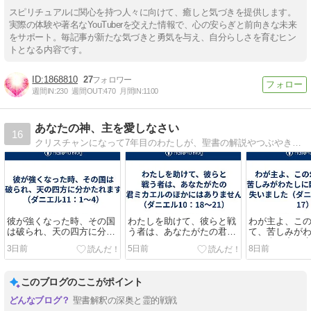
スピリチュアルに関心を持つ人々に向けて、癒しと気づきを提供します。
実際の体験や著名なYouTuberを交えた情報で、心の安らぎと前向きな未来
をサポート。毎記事が新たな気づきと勇気を与え、自分らしさを育むヒン
トとなる内容です。
1868810
27
週間IN:
230
週間OUT:
470
月間IN:
1100
あなたの神、主を愛しなさい
16
クリスチャンになって7年目のわたしが、聖書の解説やつぶやきをしております。聖書を手にされたことのない方々、ぜひお越しになってください。
彼が強くなった時、その国
わたしを助けて、彼らと戦
わが主よ、こ
は破られ、天の四方に分か
う者は、あなたがたの君ミ
て、苦しみが
たれます（ダニエル11：1
カエルのほかにはありませ
み、全く力を
3日前
5日前
8日前
～4）
ん（ダニエル10：18～21）
（ダニエル10：
このブログのここがポイント
聖書解釈の深奥と霊的戦戦