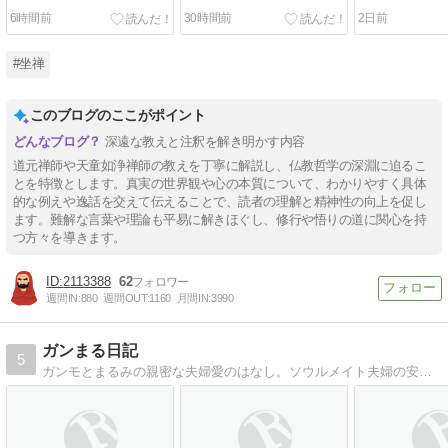
6時間前
30時間前
2日前
#坐禅
このブログのここがポイント
深遠な教えと注釈を解き明かす内容
道元禅師や天童如浄禅師の教えを丁寧に解説し、仏教哲学の深淵に迫るこ
とを特徴とします。真実の世界観や心の本質について、わかりやすく具体
的な例えや逸話を交えて伝えることで、読者の理解と精神性の向上を促し
ます。難解な言葉や理論も平易に解きほぐし、修行や悟りの道に関心を持
つ方々を導きます。
2113388
62
週間IN:
880
週間OUT:
1160
月間IN:
3990
ガンまる日記
5
ガンモとまるみの親密な夫婦愛のはなし。ソウルメイト夫婦の安定した愛情を日々綴っています。