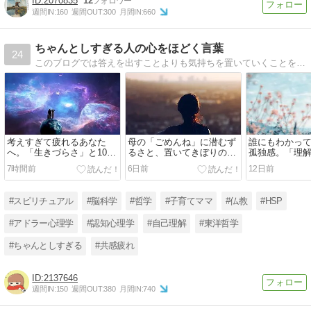
2070835
12
週間IN:
160
週間OUT:
300
月間IN:
660
ちゃんとしすぎる人の心をほどく言葉
24
このブログでは答えを出すことよりも気持ちを置いていくことを大切にしていきます。読むだけで、少し呼吸が深くなるようなそんな言葉をのこしていきます。
考えすぎて疲れるあなた
母の「ごめんね」に潜むず
誰にもわかっ
へ。「生きづらさ」と10階
るさと、置いてきぼりの私
孤独感。「理
の景色、そして大丈夫
を救う心の旅
と」を諦めて
7時間前
6日前
12日前
#スピリチュアル
#脳科学
#哲学
#子育てママ
#仏教
#HSP
#アドラー心理学
#認知心理学
#自己理解
#東洋哲学
#ちゃんとしすぎる
#共感疲れ
2137646
週間IN:
150
週間OUT:
380
月間IN:
740