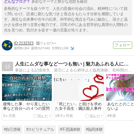
多彩なテーマと豊かな思想を融合
多角的なテーマを扱う中で、人生の意義や社会の流れ、精神性について鋭
く問いかけ、読者に新たな気づきと視点をもたらす分析を展開していま
す。身近な出来事や古今の伝承、科学的な視点を巧みに融合し、深さと温
かさを併せ持つ文章が魅力です。日常の中にある哲学的な真理や人間性の
光を見つめ、気付きを促す一連の言葉が光ります。
2132323
11
週間IN:
264
週間OUT:
440
月間IN:
1240
人生にムダな事など一つも無い | 魅力あふれる人になる為に
13
事故による記憶喪失、過労による心肺停止と臨死体験、長時間の呼吸停止で記憶障害と不思議体験。人の心をもっと知りたいという欲求が強く相手の心に深く入りすぎる失敗の数々。そうした経験から伝えられることもあり読んだ人に何かを掴む切っ掛けになれば…
後悔した事、やり直したい
「死にたい」と助けを求め
あなたとのこ
事など自分への４つの質問
た女子高生：嘱託殺人事件
ないよ
3ヶ月前
1年3ヶ月前
4年前
#自己啓発
#スピリチュアル
#不思議体験
#臨死体験