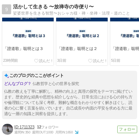
活かして生きる 〜放禅寺の寺便り〜
9
娑婆世界を生きる智慧〜おシャカ様・禅・坐禅・法理・道のこと
「證道歌」聡明とは３
「證道歌」聡明とは２
「證道歌」聡
23時間前
3日前
5日前
このブログのここがポイント
仏教哲学と心の世界を探究
仏教の教えを丁寧に解釈し、精神の向上と真理の探究をテーマに掲げてい
ます。歴史的な経典や思想を紹介しながら、日常生活における心の持ち方
や倫理観についても深く考察。難解な概念をわかりやすく解きほぐし、読
者の心に響く言葉を紡いでいます。自己成長や内面の平安を求める方に最
適な一層の知識と洞察を提供します。
1711323
12
週間IN:
350
週間OUT:
1000
月間IN:
1650