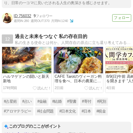
り、日常の一コマに見いだされる人生の奥深さを感じさせます。
756032
9
週間IN:
280
週間OUT:
370
月間IN:
1240
過去と未来をつなぐ 私の存在目的
12
私の生きる使命とは何か。人間存在の原点に立ち還り考えてみるブログです。
ハルマゲドンの闘いと新天
CAFE Tarotのヴィーガン料
8/9(日)午前 
新地
理を食べ、日本の農業につ
を開きます “
いて話した日
は何？”
17時間前
2日前
4日前
#占星術
#占い
#金融
#結婚
#聖書
#寄付
#死別
#アロマテラピー
#社会問題
#日本文化
#日本
#税金
このブログのここがポイント