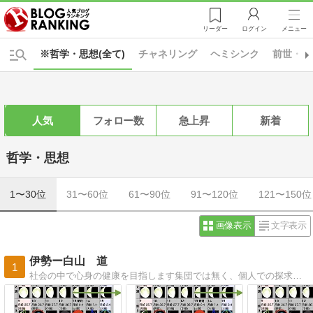
リーダー
ログイン
メニュー
※哲学・思想(全て)
チャネリング
ヘミシンク
前世・来
人気
フォロー数
急上昇
新着
哲学・思想
1〜30位
31〜60位
61〜90位
91〜120位
121〜150位
画像表示
文字表示
伊勢ー白山 道
1
社会の中で心身の健康を目指します集団では無く、個人での探求を目指します