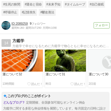
#生死の狭間
#運命と宿命
#未来予知
#タイムループ
#自己催眠
#呼吸停止
#記憶喪失
#鬱改善法
2089259
9
週間IN:
260
週間OUT:
290
月間IN:
1090
方鑑学
14
方鑑学で幸せになるために方鑑学で物心ともに幸せになるために、方鑑学について解説しています
運について32
運について31
運について30
13時間前
昨日
2日前
このブログのここがポイント
定期開催、全国参加可能なオンライン例会
方鑑学に関する多彩な例会情報を展開しています。毎月固定の日時に設け