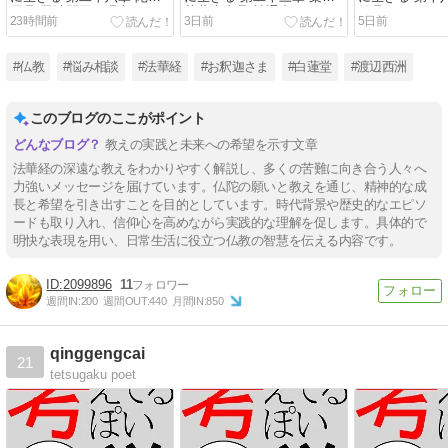
尼品(毘沙門天の呪文)
菩薩本事品(神通力)
徳品(ありがた
23時間前
3日前
5日前
#仏教
#悩み相談
#法華経
#お釈迦さま
#白蓮堂
#渡辺西洲
このブログのここがポイント
教えの実践と未来への希望を示す文章
法華経の深遠な教えをわかりやすく解説し、多くの苦難に向き合う人々へ
力強いメッセージを届けています。仏陀の願いと教えを通じ、精神的な成
長と希望を引き出すことを目的としています。時代背景や歴史的なエピソ
ードも取り入れ、信仰心を高めながら実践的な理解を促します。具体的で
明快な表現を用い、日常生活に役立つ仏教の智慧を伝える内容です。
2099896
11
週間IN:
200
週間OUT:
440
月間IN:
850
qinggengcai
21
tetsugaku poet