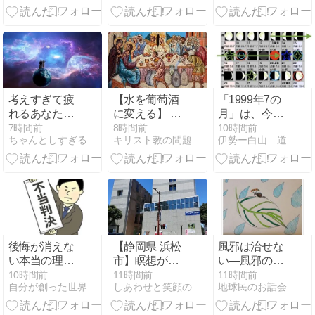
考えすぎて疲
【水を葡萄酒
「1999年7の
れるあなた
に変える】 追
月」は、今も
へ。「生きづ
記
生きています
7時間前
8時間前
10時間前
ちゃんとしすぎる人の心をほどく言葉
キリスト教の問題点について考える
伊勢ー白山 道
らさ」と10階
の景色、そし
て大丈夫
後悔が消えな
【静岡県 浜松
風邪は治せな
い本当の理由
市】瞑想が
い―風邪の効
｜あなたは
「できる・わ
用と癌との向
10時間前
11時間前
11時間前
自分が創った世界から熱烈に愛される方法！
しあわせと笑顔の「いまここ」マインドフルネス
地球民のお話会
「未来を知ら
かる」目から
き合い方（健
なかった自
鱗の瞑想の方
康・身体）