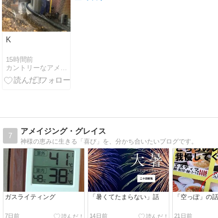
K
15時間前
カントリーなアメリカから
アメイジング・グレイス
7
神様の恵みに生きる「喜び」を、分かち合いたいブログです。
ガスライティング
「暑くてたまらない」話
「空っぽ」の
7日前
14日前
21日前