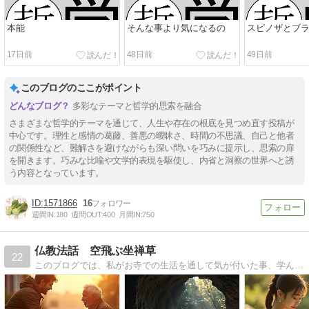
本能
そんな事より気になるの
スピノザとブ
17日前
48日前
49日前
このブログのここがポイント
多彩なテーマと哲学的思索を融合
さまざまな哲学的テーマを通じて、人生や存在の根底を見つめ直す投稿が
中心です。理性と感情の葛藤、善悪の曖昧さ、時間の不思議、自己と他者
の関係性など、難解さを避けながらも深い問いを巧みに提示し、思索の扉
を開きます。巧みな比喩や文学的表現を駆使し、内省と洞察の世界へと誘
う内容となっています。
1571866
16
週間IN:
180
週間OUT:
400
月間IN:
750
仏教法話 空飛ぶ坐禅草
22
このブログでは、私がお寺での生活を通して気が付いた事、学んだ事、坐禅を通して見い出した事等を、私なりの解釈でご紹介して参ります。