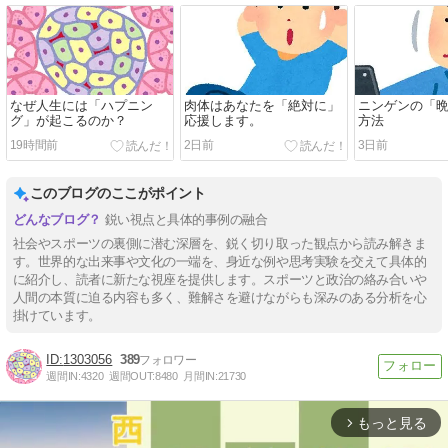
なぜ人生には「ハプニン
肉体はあなたを「絶対に」
ニンゲンの「
グ」が起こるのか？
応援します。
方法
19時間前
2日前
3日前
このブログのここがポイント
鋭い視点と具体的事例の融合
社会やスポーツの裏側に潜む深層を、鋭く切り取った観点から読み解きま
す。世界的な出来事や文化の一端を、身近な例や思考実験を交えて具体的
に紹介し、読者に新たな視座を提供します。スポーツと政治の絡み合いや
人間の本質に迫る内容も多く、難解さを避けながらも深みのある分析を心
掛けています。
1303056
389
週間IN:
4320
週間OUT:
8480
月間IN:
21730
もっと見る
arrow_forward_ios