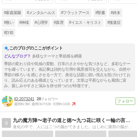
#家庭菜園
#メンタルヘルス
#フラットアース
#聖書
#終末
#救い
#神様
#心理学
#真理
#イエス・キリスト
#後遺症
#詐欺
このブログのここがポイント
多様なテーマと季節感を網羅
季節の変わり目や気候の変動、日常のささやかな気づきなど、多彩なテー
マを綴っています。各記事は詩的な引用や風景描写を交えながら、自然や
季節の移ろいを感じさせる一方で、身近な話題に鋭い視点を投げかけてお
り、読み応えのある構成となっています。文章は平易ながらも風情に富
み、親しみやすさと深みを併せ持つのが特徴です。
2073241
28
週間IN:
390
週間OUT:
530
月間IN:
1630
九の魔方陣〜老子の道と徳〜九つ花に咲く一輪の言霊の経綸
8
進化の中で、人には二つの脳ができました。はじめに腹部の脳ができました。腹部の脳が、第一の脳であり、主です。次にできたのは頭部の脳で、第二の脳であり、従です。よって、第一の脳である「腹部の脳」の「直感」の徳を「主」にします。