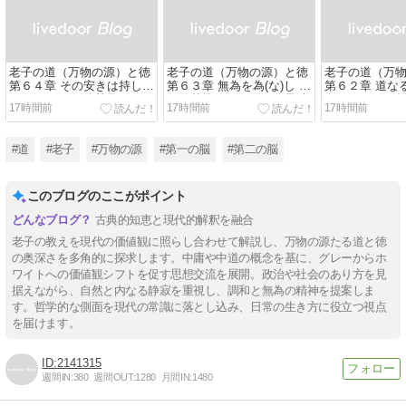
老子の道（万物の源）と徳
老子の道（万物の源）と徳
老子の道（万
第６４章 その安きは持し易
第６３章 無為を為(な)し ～
第６２章 道な
(やす)く ～ 価値基準をグレ
価値基準をグレー（分子波
奥なり ～ 価
17時間前
17時間前
17時間前
ー（分子波動・中庸・中
動・中庸・中道）から白
ー（分子波動
道）から白（量子波動・中
（量子波動・中性子）に移
道）から白（
性子）に移行する
行する
性子）に移行
#道
#老子
#万物の源
#第一の脳
#第二の脳
このブログのここがポイント
古典的知恵と現代的解釈を融合
老子の教えを現代の価値観に照らし合わせて解説し、万物の源たる道と徳
の奥深さを多角的に探求します。中庸や中道の概念を基に、グレーからホ
ワイトへの価値観シフトを促す思想交流を展開。政治や社会のあり方を見
据えながら、自然と内なる静寂を重視し、調和と無為の精神を提案しま
す。哲学的な側面を現代の常識に落とし込み、日常の生き方に役立つ視点
を届けます。
2141315
週間IN:
380
週間OUT:
1280
月間IN:
1480