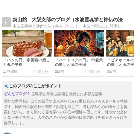
契山館 大阪支部のブログ（水波霊魂学と神伝の法の会）
6
水波霊魂学と神伝の法を学んでいます。水波一郎先生に師事し、地上での生き方や死後の世界を真面目に考えているメンバーのブログです。
「ハムの日」😸愛猫の癒し
「ハードコアの日」 🐶愛犬
「ビアホールの
と魂の平穏
の癒しと魂の平穏
の癒しと魂の
17時間前
2日前
3日前
このブログのここがポイント
霊魂学と身近な話題を融合した多彩な記事
霊的な世界観と日々の風景や出来事を巧みに重ね合わせるスタイルが特徴
です。国内外の記念日や季節の話題を通じて、潜む深みや心の豊かさを提
案しながら、さり気なく霊魂学への関心や理解を促します。軽やかな文体
とユーモアを交え、人生のささやかな奇跡や日常の彩りを知るきっかけを
提供します。