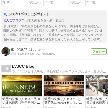
2日前
16日前
23日前
このブログのここがポイント
日常と内面を深く紡ぐ表現力
さりげない日常の風景と心の奥底を巧みに描写。共感を呼ぶ言葉選びと、
繊細な心理描写が特徴で、読む人の感情に寄り添う文章構成となっていま
す。筆者の視点は親しみやすく、親戚や友人と会話するようなフランクさ
も持ち合わせつつ、鋭さと温かさを兼ね備えた表現に仕上がっています。
1928827
11
週間IN:
220
週間OUT:
250
月間IN:
1030
LVJCC Blog
18
ラスベガス日本人教会の活動記録・紹介ラスベガス日本人教会の活動記録・お知らせ・イベント情報
城壁の見張り人＃３3: 聖書
城壁の見張り人＃３２: 患
城壁の見張り
の終末預言（千年王国とは
難時代に救われる人はいる
書の終末預言
何か）
のか
は？）