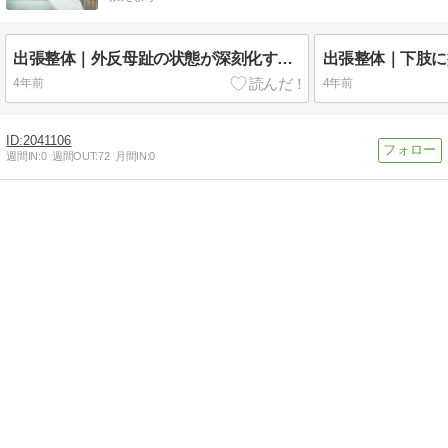
出張整体｜外反母趾の状態が深刻化すると…。
4年前
4年前
2041106
週間IN:
0
週間OUT:
72
月間IN:
0