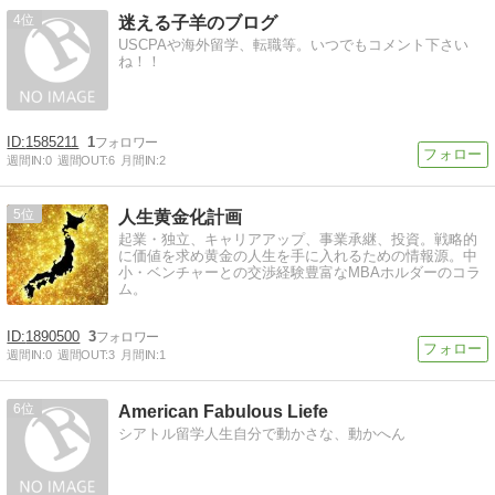
4
迷える子羊のブログ
USCPAや海外留学、転職等。いつでもコメント下さい
ね！！
1585211
1
週間IN:
0
週間OUT:
6
月間IN:
2
5
人生黄金化計画
起業・独立、キャリアアップ、事業承継、投資。戦略的
に価値を求め黄金の人生を手に入れるための情報源。中
小・ベンチャーとの交渉経験豊富なMBAホルダーのコラ
ム。
1890500
3
週間IN:
0
週間OUT:
3
月間IN:
1
6
American Fabulous Liefe
シアトル留学人生自分で動かさな、動かへん