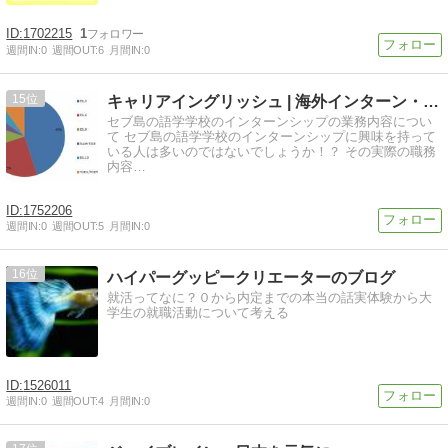
1702215
1
週間IN:
0
週間OUT:
6
月間IN:
0
15
キャリアイングリッシュ | 海外インターン・留学サイト
セブ島の語学学校のインターンシップの業務内容につい
て セブ島の語学学校のインターンシップに興味を持って
いる人は多いのではないでしょうか！？ その実際の職務
内容…
1752206
週間IN:
0
週間OUT:
5
月間IN:
0
16
ハイパーグッピークリエーターのブログ
就活ってなに？０から内定までの本当の話実体験から大
学生の就職活動について考える
1526011
週間IN:
0
週間OUT:
4
月間IN:
0