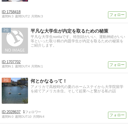
1758418
週間IN:
3
週間OUT:
2
月間IN:
3
2
平凡な大学生が内定を取るための秘策
平凡な大学生noritaです。特別頭がいい、運動神経がいい
等といった取り柄の内題学生が内定を取るための秘策を
ご紹介します。
1707702
週間IN:
1
週間OUT:
4
月間IN:
1
3
何とかなるって！
アメリカで高校時代の夏のホームステイから大学院留学
を経てアメリカ永住。そして起業へと繋がる私の話
2028637
1
週間IN:
0
週間OUT:
10
月間IN:
4