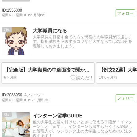
1555888
週間IN:
0
週間OUT:
2
月間IN:
1
7
大学職員になる
大学職員を目指す全ての方を現役の大学職員が応援しま
す。採用試験を突破するコツなど大学ならではの部分を
理解しておきましょう。
【完全版】大学職員の中途面接で聞かれる質問120選｜模範回答あり
6ヶ月前
1年6ヶ月前
2088956
4
週間IN:
0
週間OUT:
172
月間IN:
0
8
インターン留学GUIDE
他の大学生と差を付けたいときに使える手段が「インタ
ーン」と「留学」。インターンも留学もたくさん経験し
た管理人が、ワンランク上の大学生になるための方法を
教えます！