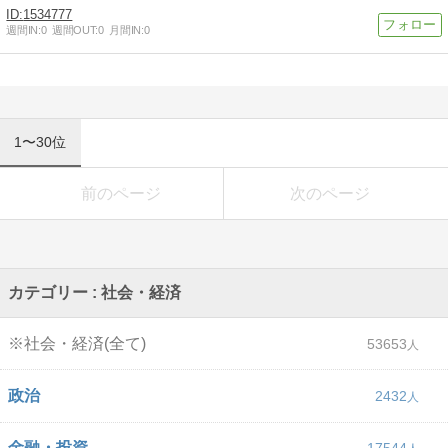
1534777
週間IN:
0
週間OUT:
0
月間IN:
0
1〜30位
前のページ
次のページ
カテゴリー : 社会・経済
※社会・経済(全て)
53653
政治
2432
金融・投資