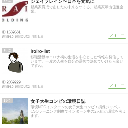
17
ジェイブレイン〜日本を元気に
起業家育成であしたの未来をつくる。起業家輩出促進企
業。
1539681
週間IN:
0
週間OUT:
3
月間IN:
0
18
iroiro-list
転職活動やコロナ禍の生活を中心とした情報を発信して
います。一度の人生を自分の選択で決めていけたら良い
ですね。
2059229
週間IN:
0
週間OUT:
2
月間IN:
0
19
女子大生コンビの環境日誌
環境NGOインターンの女子大生コンビ！損保ジャパン
CSOラーニング制度でインターン中の2人組が環境を考え
ます。