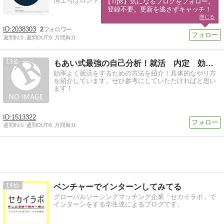
博士号はロンドンの大学で取得しました。
【Tips】気になるブログをフォロー。

登録不要。更新を逃さずキャッチ！
閉じる
2038303
2
週間IN:
0
週間OUT:
9
月間IN:
0
13
もあい式最強の自己分析！就活 内定 効率！
効率よく就活をするための方法を紹介！具体的なやり方
を紹介しています。ぜひ参考にしていただければと思い
ます！
1513322
週間IN:
0
週間OUT:
6
月間IN:
0
14
ベンチャーでインターンしてみてる
グローバルソーシングマッチング企業「セカイラボ」で
インターンをする学生達によるブログです。