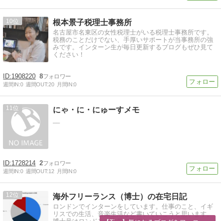
10
根本景子税理士事務所
名古屋市名東区の女性税理士がいる税理士事務所です。
税務のことだけでない、手厚いサポートが当事務所の強
みです。インターン生が毎日更新するブログもぜひ見て
ください！
1908220
8
週間IN:
0
週間OUT:
20
月間IN:
0
11
にゃ・に・にゅーすメモ
__
1728214
2
週間IN:
0
週間OUT:
12
月間IN:
0
12
海外フリーランス（博士）の在宅日記
ロンドンでインターンをしています。仕事のこと、イギ
リスでの生活、音楽生活など書いていこうと思います。