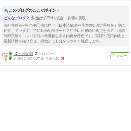
このブログのここがポイント
多機能なVPNで安全・安価を実現
海外在住者やVPN初心者に向け、日本語解説や具体的な設定手順を丁寧に
紹介しています。特に動画配信サービスやテレビ視聴に焦点をあて、地域
制限突破やコスパ重視の最適解を示す内容が特色です。実際の使用体験と
最新情報を織り交ぜ、視覚的にも分かりやすく解説します。
2086733
2
週間IN:
0
週間OUT:
10
月間IN:
20