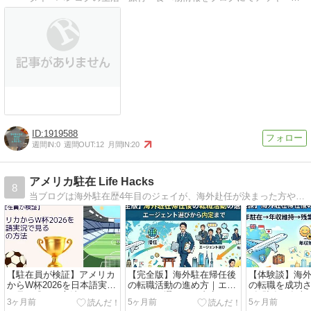
1919588
週間IN:
0
週間OUT:
12
月間IN:
20
アメリカ駐在 Life Hacks
8
当ブログは海外駐在歴4年目のジェイが、海外赴任が決まった方や海外赴任直後の方の以下の不安やお悩みを解決するサイトです。・海外赴任前の渡航前準備・海外赴任前の英語学習・海外赴任後のアメリカ生活
【駐在員が検証】アメリカ
【完全版】海外駐在帰任後
【体験談】海
からW杯2026を日本語実況
の転職活動の進め方｜エー
の転職を成功
で見る唯一の方法
ジェント選びから内定まで
5年駐在→年収
3ヶ月前
5ヶ月前
5ヶ月前
激減を実現し