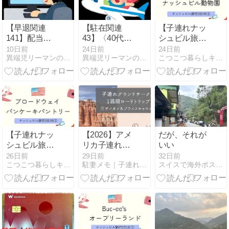
【早退関連
【駐在関連
【子連れナッ
141】配当利
43】〈40代〉
シュビル旅行
回りの低下に
就職氷河期世
③】子供大喜
10日前
24日前
24日前
異端児リーマンの記録
異端児リーマンの記録
こつこつ暮らしキロク。
伴う「保有銘
代の長期海外
びのナッシュ
柄入れ替え
駐在キャリア
ビル動物園へ
戦」
【子連れナッ
【2026】アメ
だが、それが
シュビル旅行
リカ子連れ旅
いい
②】ブロード
行記〜真夏の
26日前
29日前
32日前
こつこつ暮らしキロク。
駐妻メモ｜子連れアメリカ駐在妻の渡航準備ブログ |
スイスで海外ポスドクをしているんですが
ウェイで音楽
グランドサー
の街を満喫｜
クル6泊7日〜
有名なパンケ
【その1】
ーキも！