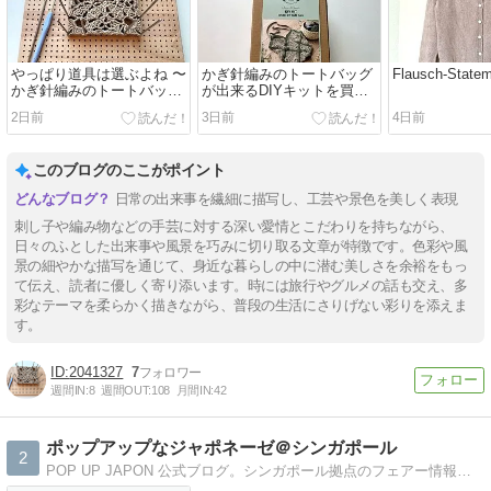
やっぱり道具は選ぶよね 〜
かぎ針編みのトートバッグ
Flausch-Stat
かぎ針編みのトートバッグ
が出来るDIYキットを買っ
（DIY-KIT）
ちゃった！
2日前
3日前
4日前
このブログのここがポイント
日常の出来事を繊細に描写し、工芸や景色を美しく表現
刺し子や編み物などの手芸に対する深い愛情とこだわりを持ちながら、
日々のふとした出来事や風景を巧みに切り取る文章が特徴です。色彩や風
景の細やかな描写を通じて、身近な暮らしの中に潜む美しさを余裕をもっ
て伝え、読者に優しく寄り添います。時には旅行やグルメの話も交え、多
彩なテーマを柔らかく描きながら、普段の生活にさりげない彩りを添えま
す。
2041327
7
週間IN:
8
週間OUT:
108
月間IN:
42
ポップアップなジャポネーゼ＠シンガポール
2
POP UP JAPON 公式ブログ。シンガポール拠点のフェアー情報サイト。フェアー情報だけでなくスタッフのつぶやき、グルメ、美容、教育情報などを綴っています。