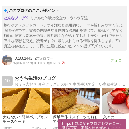
このブログのここがポイント
リアルな体験と役立つノウハウ伝達
旅行やクレジットカード、ポイ活など実用的なテーマを親しみやすく伝え
る情報源です。実際の体験談や具体的な節約術を通じて、知識だけでなく
行動に役立つ要素を強調。節約志向ながらも楽しむ工夫や、旅行で得たリ
アルな感想を交え、読者がすぐに取り入れられる情報を提供します。常に
身近な存在として、毎日の生活に役立つヒントを掘り下げています。
2081442
2
週間IN:
0
週間OUT:
108
月間IN:
18
おうち生活のブログ
10
おうち大好き 便利グッズが大好き 中国生活で楽しい主婦生活 。糖質制限に関する話やレシピ その他中国生活で発見したおもしろい事や お気に入り雑貨もご紹介します。
太らない＊簡単パンプキン
簡単手作りスイーツでおも
久々の....♪
チーズケーキ
てなし
【Tips】気になるブログをフォロー。

登録不要。更新を逃さずキャッチ！
4年前
4年前
4年前