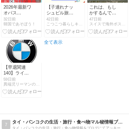
2026年最新ワ
【子連れナッ
これは、もし
オパス
シュビル旅行
かするんです
(WOWPASS)
①】巨大ガソ
か？
32日前
42日前
47日前
韓国であそぼう！
こつこつ暮らしキロク。
スイスで海外ポスドクをしているんですが
の招待コード
スタBuc-ee’s
は？
＆オープリー
【VHQL9G89】
ランドを満喫
韓国の支払は
した初日
全て表示
これ！
【早退関連
140】ライフ
スタイル・ク
59日前
異端児リーマンの記録
リープとは?
タイ・バンコクの生活・旅行・食べ物マル秘情報ブログ
7
タイ・バンコクの生活・旅行・食べ物情報をブログにてアッキーが女性目線でお伝えします。