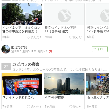
インドネシア、オミクロン
役立つインドネシア語
役立つインド
株の市中感染を初確認（12
11（食事編 注文）
12（食事編 味
月28日）
5年前
5年前
5年前
1799768
週間IN:
0
週間OUT:
32
月間IN:
2
カピバラの寝言
27
ロンドン4年、北ウェールズ3年住んで、ついに本帰国となりました。日本＆英国での日常や旅行記、Manchester United観戦記などを綴ります
ユナイテッドあれこれ
2026年御挨拶
もう直ぐクリ
7ヶ月前
7ヶ月前
8ヶ月前