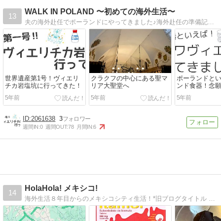
WALK IN POLAND 〜初めての海外生活〜
13
夫の海外赴任でポーランドにやってきました♪海外赴任の準備記録や英語力ゼロな管理人の海外生活についてお届けします（＾＾）☆
世界遺産第1号！ヴィエリ
クラクフの中心にある聖マ
ポーランドと
チカ岩塩坑に行ってきた！
リア大聖堂へ
ンド食器！念
ビエツへ
5年前
5年前
5年前
2061638
3
週間IN:
0
週間OUT:
78
月間IN:
6
HolaHola! メキシコ!
14
海外生活８年目からのメキシコシティ生活！*旧ブログタイトル HaLLO! LA