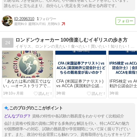
のある気づきを提供し、心のゆとりや感性を磨くヒントを示しています。
誰もがふと立ち止まり、自分らしい充足を見つめ直せる内容です。
2096310
1
週間IN:
0
週間OUT:
81
月間IN:
3
ロンドンウォーカー 100倍楽しむイギリスの歩き方
24
イギリス、ロンドンの見たい！食べたい！買いたい！知りたい！お得情報！を楽しくシェアします！旅するイギリス英語や頑張らない英会話もお届けしています。
「あなたは私の国王ではな
CFA (米国証券アナリスト)
IFRS検定 vs 
い」—オーストラリアでの
vs ACCA (英国勅許公認会
勅許公認会計士
抗議から考える君主制と共
計士) どちらの難易度が高
プロならACC
1年10ヶ月前
3年前
3年前
和制
いのか？
き理由
このブログのここがポイント
資格の特性や各試験の難易度をわかりやすく比較紹介
会計士資格や投資の資格に関する多角的な解説を行い、特にACCAの魅力
や国際標準への対応、試験の難易度や学習期間について深く掘り下げてい
ます。また、政治や社会背景にも触れつつ、資格取得がもたらすキャリア