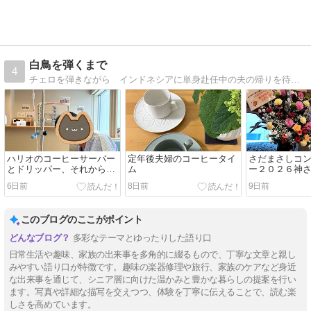
白鳥を弾くまで
4
チェロを弾きながら インドネシアに単身赴任中の夫の帰りを待つ妻のシンプルライフ**チェロ・料理・お片付け･ヨガのことなどを綴っています**
ハリオのコーヒーサーバー
定年後夫婦のコーヒータイ
さだまさしコ
とドリッパー、それから夫
ム
ー２０２６神
の入院
おり～行って
6日前
8日前
9日前
このブログのここがポイント
多彩なテーマとゆったりした語り口
日常生活や趣味、家族の出来事を多角的に綴るもので、丁寧な文章と親し
みやすい語り口が特徴です。趣味の楽器修理や旅行、家族のケアなど身近
な出来事を通じて、シニア層に向けた温かみと豊かな暮らしの提案を行い
ます。写真や詳細な描写を交えつつ、体験を丁寧に伝えることで、読む楽
しさを高めています。