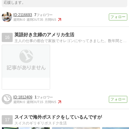
応援します。
2116693
7
週間IN:
0
週間OUT:
35
月間IN:
5
英語好き主婦のアメリカ生活
16
主人の仕事の都合で家族でオレゴンにやってきました。数年間という短い間ですが、アメリカ生活の知恵をつづってきます。
1812409
1
週間IN:
0
週間OUT:
15
月間IN:
5
スイスで海外ポスドクをしているんですが
17
スイスのギリギリポスドク生活