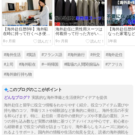
【海外赴任歴8年】海外駐
海外赴任に男性用スーツは
【海外赴任歴8
在時に持って行くべき便利
何着持って行った方がい
なった家電な
グッズを紹介！
い？【海外駐在歴8年】
の引継ぎに関
8ヶ月前
9ヶ月前
1年前
#海外生活
#英語
#フランス語
#海外旅行
#外交
#海外赴任
#上司
#海外駐在
#一時帰国
#職場の人間関係悩み
#アフリカ
#海外旅行持ち物
このブログのここがポイント
実践的な海外準備と生活便利アイデアを提供
海外赴任と留学に役立つ情報をわかりやすく紹介。役立つアイテム選びや
持ち物のコツ、準備リストや経験談など多角的に発信し、海外生活の不安
を和らげます。特に、赴任前・滞在中の便利グッズや不要品の選別、スー
ツの持ち込み数など実際の体験に基づくアドバイスが中心です。初心者か
ら経験者まで役立つ内容が詰まっており、海外暮らしをスムーズに始めら
れるようサポート。国内外の情報や生活の知見を交え、読者の海外挑戦を