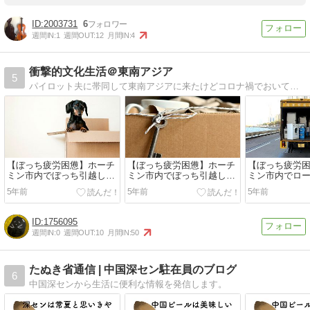
2003731
6
週間IN:
1
週間OUT:
12
月間IN:
4
衝撃的文化生活＠東南アジア
5
パイロット夫に帯同して東南アジアに来たけどコロナ禍でおいてきぼり！くろまめのやさぐれ生活
【ぼっち疲労困憊】ホーチ
【ぼっち疲労困憊】ホーチ
【ぼっち疲労
ミン市内でぼっち引越しし
ミン市内でぼっち引越しし
ミン市内でロ
てみた。その4
てみた。その３
をしてみた。そ
5年前
5年前
5年前
1756095
週間IN:
0
週間OUT:
10
月間IN:
50
たぬき省通信 | 中国深セン駐在員のブログ
6
中国深センから生活に便利な情報を発信します。