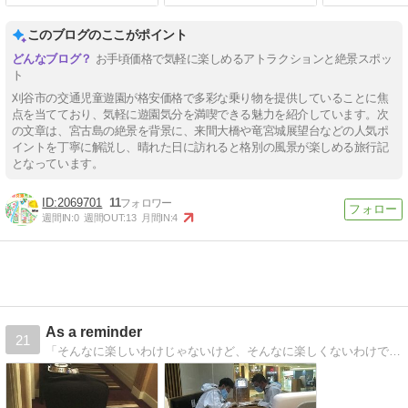
このブログのここがポイント
お手頃価格で気軽に楽しめるアトラクションと絶景スポッ
ト
刈谷市の交通児童遊園が格安価格で多彩な乗り物を提供していることに焦
点を当てており、気軽に遊園気分を満喫できる魅力を紹介しています。次
の文章は、宮古島の絶景を背景に、来間大橋や竜宮城展望台などの人気ポ
イントを丁寧に解説し、晴れた日に訪れると格別の風景が楽しめる旅行記
となっています。
2069701
11
週間IN:
0
週間OUT:
13
月間IN:
4
As a reminder
21
「そんなに楽しいわけじゃないけど、そんなに楽しくないわけでもない。」