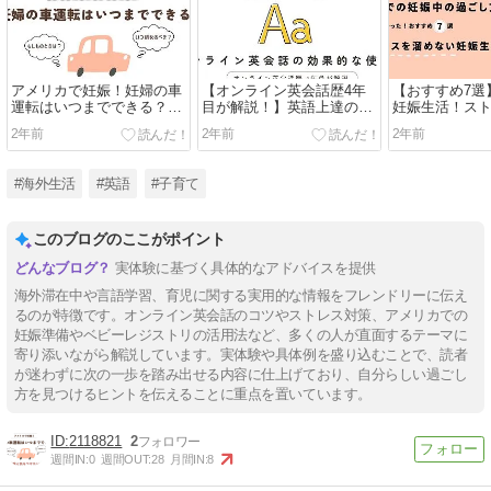
アメリカで妊娠！妊婦の車
【オンライン英会話歴4年
【おすすめ7選
運転はいつまでできる？体
目が解説！】英語上達のた
妊娠生活！ス
験談と気をつけたいこと
めの効果的な使い方とは？
ない過ごし方
2年前
2年前
2年前
#海外生活
#英語
#子育て
このブログのここがポイント
実体験に基づく具体的なアドバイスを提供
海外滞在中や言語学習、育児に関する実用的な情報をフレンドリーに伝え
るのが特徴です。オンライン英会話のコツやストレス対策、アメリカでの
妊娠準備やベビーレジストリの活用法など、多くの人が直面するテーマに
寄り添いながら解説しています。実体験や具体例を盛り込むことで、読者
が迷わずに次の一歩を踏み出せる内容に仕上げており、自分らしい過ごし
方を見つけるヒントを伝えることに重点を置いています。
2118821
2
週間IN:
0
週間OUT:
28
月間IN:
8