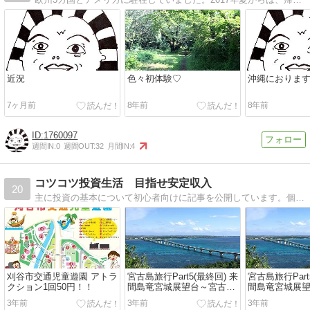
近況
色々初体験♡
沖縄におりま
7ヶ月前
8年前
8年前
1760097
週間IN:
0
週間OUT:
32
月間IN:
4
コツコツ投資生活 目指せ安定収入
20
主に投資の基本について初心者向けに記事を公開しています。個人的にも不労所得を目指すべく、安定収入を得るために投資に挑戦しています。また、投資方法など公開できたらと思います。あとヨーロッパに数年住んでいたので海外ネタも。
刈谷市交通児童遊園 アトラ
宮古島旅行Part5(最終回) 来
宮古島旅行Part
クション1回50円！！
間島竜宮城展望台～宮古空
間島竜宮城展
港～中部国際空港セントレ
港～中部国際
3年前
3年前
3年前
ア
ア