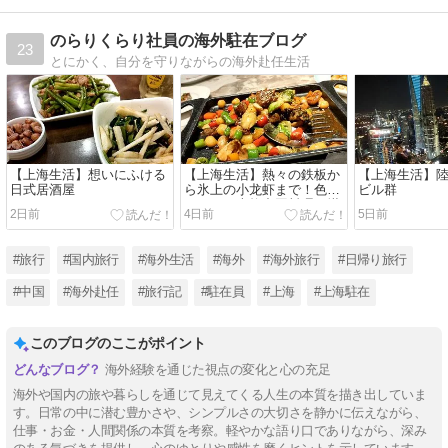
のらりくらり社員の海外駐在ブログ
23
とにかく、自分を守りながらの海外赴任生活
【上海生活】想いにふける
【上海生活】熱々の鉄板か
【上海生活】
日式居酒屋
ら氷上の小龙虾まで！色と
ビル群
りどりの本格中国料理を堪
2日前
4日前
5日前
能した一日【中国飯グルメ
ブログ】
#旅行
#国内旅行
#海外生活
#海外
#海外旅行
#日帰り旅行
#中国
#海外赴任
#旅行記
#駐在員
#上海
#上海駐在
このブログのここがポイント
海外経験を通じた視点の変化と心の充足
海外や国内の旅や暮らしを通じて見えてくる人生の本質を描き出していま
す。日常の中に潜む豊かさや、シンプルさの大切さを静かに伝えながら、
仕事・お金・人間関係の本質を考察。軽やかな語り口でありながら、深み