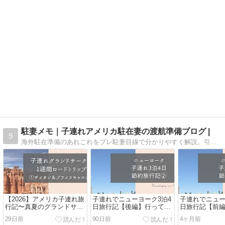
駐妻メモ｜子連れアメリカ駐在妻の渡航準備ブログ |
9
海外駐在準備のあれこれをプレ駐妻目線で分かりやすく解説。引っ越し・教育・公的手続きなど渡航前の準備がスムーズにできるよう、細やかで丁寧な解説を心がけています。時々、赴任とは無関係のクスッとなる記事も書いています♪
【2026】アメリカ子連れ旅
子連れでニューヨーク3泊4
子連れでニュー
行記〜真夏のグランドサー
日旅行記【後編】行ってよ
日旅行記【前
クル6泊7日〜【その1】
かった自由の女神
ロードウェイ
29日前
90日前
4ヶ月前