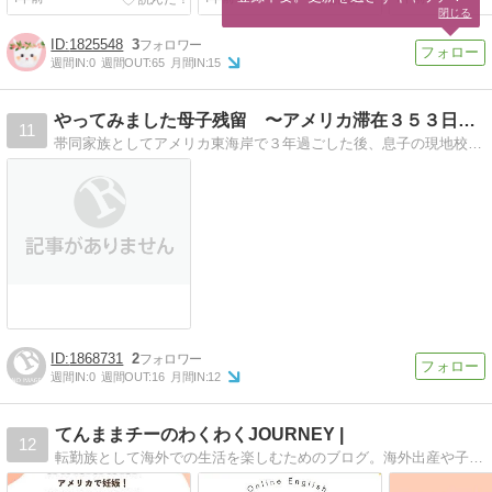
閉じる
1825548
3
週間IN:
0
週間OUT:
65
月間IN:
15
やってみました母子残留 〜アメリカ滞在３５３日の記録〜
11
帯同家族としてアメリカ東海岸で３年過ごした後、息子の現地校卒業を目指し、１年弱母子残留。母子残留に至る道のりから、息子卒業後帰国までの情報をお伝えします。
1868731
2
週間IN:
0
週間OUT:
16
月間IN:
12
てんままチーのわくわくJOURNEY |
12
転勤族として海外での生活を楽しむためのブログ。海外出産や子育ての経験、英語、仕事のコツを紹介。新しい環境での生活を楽しむためのヒントとアドバイスについて書いています◎