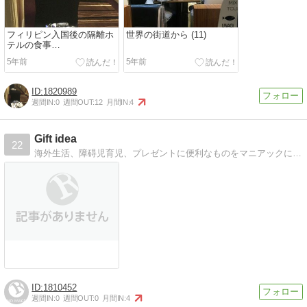
フィリピン入国後の隔離ホ
世界の街道から (11)
テルの食事…
5年前
5年前
1820989
週間IN:
0
週間OUT:
12
月間IN:
4
Gift idea
22
海外生活、障碍児育児、プレゼントに便利なものをマニアックに紹介します
1810452
週間IN:
0
週間OUT:
0
月間IN:
4