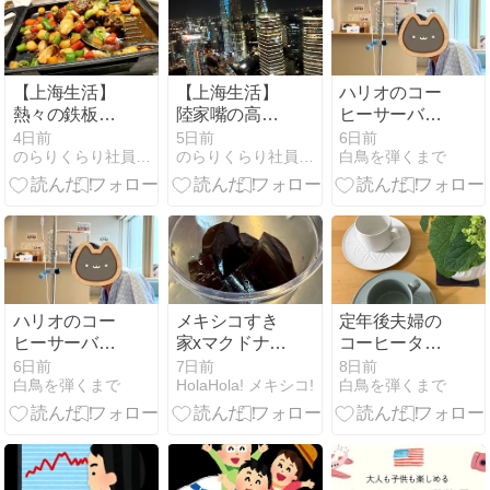
【上海生活】
【上海生活】
ハリオのコー
熱々の鉄板か
陸家嘴の高層
ヒーサーバー
ら氷上の小龙
ビル群
とドリッパ
4日前
5日前
6日前
のらりくらり社員の海外駐在ブログ
のらりくらり社員の海外駐在ブログ
白鳥を弾くまで
虾まで！色と
ー、それから
りどりの本格
夫の入院
中国料理を堪
能した一日
【中国飯グル
メブログ】
ハリオのコー
メキシコすき
定年後夫婦の
ヒーサーバー
家xマクドナル
コーヒータイ
とドリッパ
ド 勝手にコラ
ム
6日前
7日前
8日前
白鳥を弾くまで
HolaHola! メキシコ!
白鳥を弾くまで
ー、それから
ボ
夫の入院