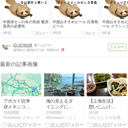
中国深センの冬の気候 暖房
中国おすすめビール 白青島
中国おすすめビ
器具の必要性
ビール
ール クラシッ
ル ライト
4年前
4年前
4年前
2078108
3
週間IN:
0
週間OUT:
120
月間IN:
24
最新の記事画像
アボカド抗争
海の見えるダ
【上海生活】
@メキシコ・
イニングに癒
想いにふける
ミチョアカン
される
日式居酒屋
25時間前
27時間前
2日前
HolaHola! メキシコ!
Minotake+（ミノタケプラス）in Boston
のらりくらり社員の海外駐在ブログ