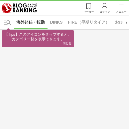
リーダー
ログイン
メニュー
海外赴任・転勤
DINKS
FIRE（早期リタイア）
おひと
【Tips】このアイコンをタップすると、

カテゴリ一覧を表示できます。
閉じる