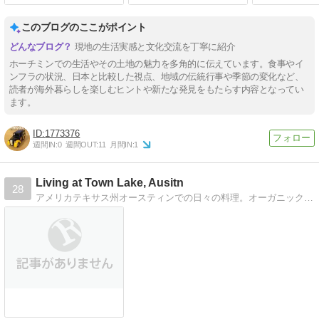
このブログのここがポイント
現地の生活実感と文化交流を丁寧に紹介
ホーチミンでの生活やその土地の魅力を多角的に伝えています。食事やイ
ンフラの状況、日本と比較した視点、地域の伝統行事や季節の変化など、
読者が海外暮らしを楽しむヒントや新たな発見をもたらす内容となってい
ます。
1773376
週間IN:
0
週間OUT:
11
月間IN:
1
Living at Town Lake, Ausitn
28
アメリカテキサス州オースティンでの日々の料理。オーガニックスーパー大好き。あとはオースティンのレストラン情報とたまに旅行記。