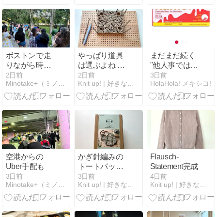
ボストンで走
やっぱり道具
まだまだ続く
りながら時差
は選ぶよね 〜
"他人事ではな
ぼけを直す
かぎ針編みの
い アメリカの
2日前
2日前
3日前
Minotake+（ミノタケプラス）in Boston
Knit up! | 好きなものを「編み上げる」
HolaHola! メキシコ!
トートバッグ
寄生虫問題"
（DIY-KIT）
空港からの
かぎ針編みの
Flausch-
Uber手配も
トートバッグ
Statement完成
が出来るDIY
3日前
3日前
4日前
Minotake+（ミノタケプラス）in Boston
Knit up! | 好きなものを「編み上げる」
Knit up! | 好きなものを「編み上げる」
キットを買っ
ちゃった！