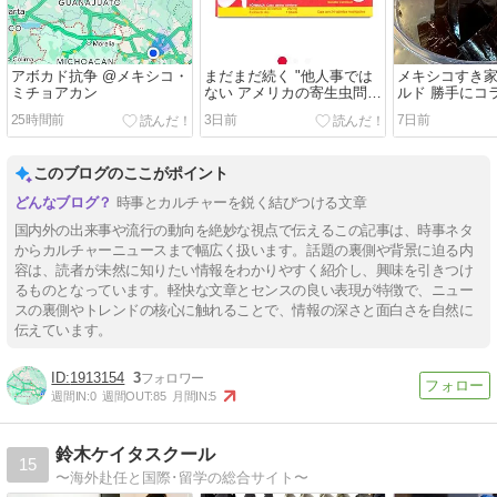
アボカド抗争 @メキシコ・
まだまだ続く "他人事では
メキシコすき家
ミチョアカン
ない アメリカの寄生虫問
ルド 勝手にコ
題"
25時間前
3日前
7日前
このブログのここがポイント
時事とカルチャーを鋭く結びつける文章
国内外の出来事や流行の動向を絶妙な視点で伝えるこの記事は、時事ネタ
からカルチャーニュースまで幅広く扱います。話題の裏側や背景に迫る内
容は、読者が未然に知りたい情報をわかりやすく紹介し、興味を引きつけ
るものとなっています。軽快な文章とセンスの良い表現が特徴で、ニュー
スの裏側やトレンドの核心に触れることで、情報の深さと面白さを自然に
伝えています。
1913154
3
週間IN:
0
週間OUT:
85
月間IN:
5
鈴木ケイタスクール
15
〜海外赴任と国際･留学の総合サイト〜