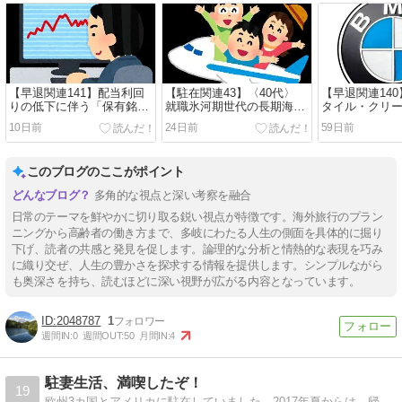
【早退関連141】配当利回
【駐在関連43】〈40代〉
【早退関連14
りの低下に伴う「保有銘柄
就職氷河期世代の長期海外
タイル・クリー
入れ替え戦」
駐在キャリア
10日前
24日前
59日前
このブログのここがポイント
多角的な視点と深い考察を融合
日常のテーマを鮮やかに切り取る鋭い視点が特徴です。海外旅行のプラン
ニングから高齢者の働き方まで、多岐にわたる人生の側面を具体的に掘り
下げ、読者の共感と発見を促します。論理的な分析と情熱的な表現を巧み
に織り交ぜ、人生の豊かさを探求する情報を提供します。シンプルながら
も奥深さを持ち、読むほどに深い視野が広がる内容となっています。
2048787
1
週間IN:
0
週間OUT:
50
月間IN:
4
駐妻生活、満喫したぞ！
19
欧州3カ国とアメリカに駐在していました。2017年夏からは、帰国してからのモロモロを書いております。