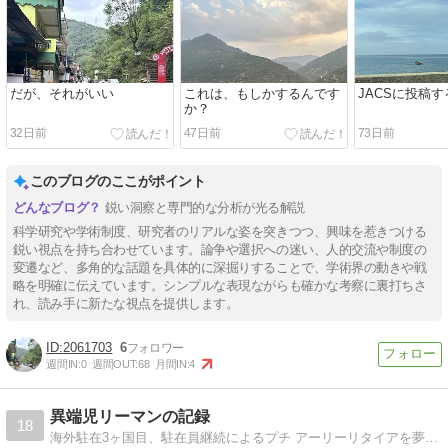
だが、それがいい
これは、もしかするんです
JACSに投稿
か？
32日前
47日前
73日前
このブログのここがポイント
鋭い洞察と専門的な分析が光る解説
科学研究や学術制度、研究者のリアルな姿を突きつつ、興味を惹きつける
鋭い視点を持ち合わせています。論争や選択への迷い、人的交流や制度の
変遷など、多角的な話題を具体的に深掘りすることで、学術界の動きや戦
略を明確に伝えています。シンプルな表現ながらも確かな考察に裏打ちさ
れ、読み手に新たな視点を提供します。
2061703
6
週間IN:
0
週間OUT:
68
月間IN:
4
異端児リーマンの記録
18
海外駐在3ヶ国目、駐在員継続によるプチ アーリーリタイアを夢見る40代中年奮闘記