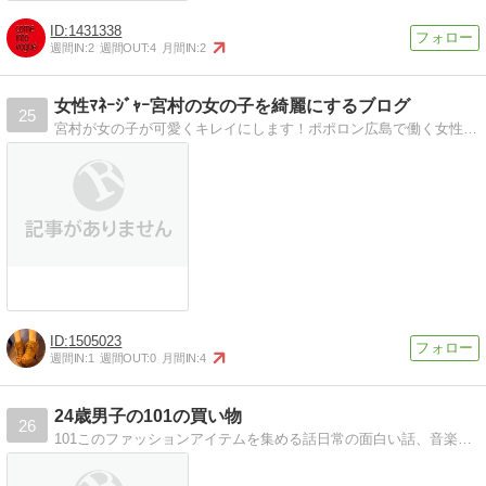
1431338
週間IN:
2
週間OUT:
4
月間IN:
2
女性ﾏﾈｰｼﾞｬｰ宮村の女の子を綺麗にするブログ
25
宮村が女の子が可愛くキレイにします！ポポロン広島で働く女性マネージャー宮村が女の子が可愛く・キレイにしていきます！
1505023
週間IN:
1
週間OUT:
0
月間IN:
4
24歳男子の101の買い物
26
101このファッションアイテムを集める話日常の面白い話、音楽の話、アートの話、日本の話、など