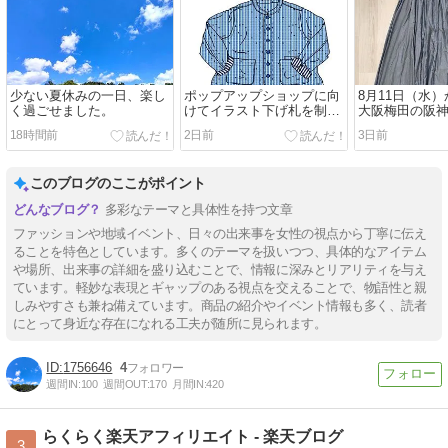
少ない夏休みの一日、楽し
ポップアップショップに向
8月11日（水
く過ごせました。
けてイラスト下げ札を制作
大阪梅田の阪神
の巻
始まるポップ
18時間前
2日前
3日前
プ用の商品を
の巻
このブログのここがポイント
多彩なテーマと具体性を持つ文章
ファッションや地域イベント、日々の出来事を女性の視点から丁寧に伝え
ることを特色としています。多くのテーマを扱いつつ、具体的なアイテム
や場所、出来事の詳細を盛り込むことで、情報に深みとリアリティを与え
ています。軽妙な表現とギャップのある視点を交えることで、物語性と親
しみやすさも兼ね備えています。商品の紹介やイベント情報も多く、読者
にとって身近な存在になれる工夫が随所に見られます。
1756646
4
週間IN:
100
週間OUT:
170
月間IN:
420
らくらく楽天アフィリエイト - 楽天ブログ
3