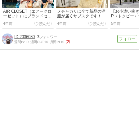
AIR CLOSET（エアークロ
メチャカリは全て新品の洋
【お小遣い稼
ーゼット）にブランドセレ
服が届くサブスクです！
P（トクピー）
クト登場
生！
4年前
4年前
5年前
2036030
3
週間IN:
10
週間OUT:
10
月間IN:
10