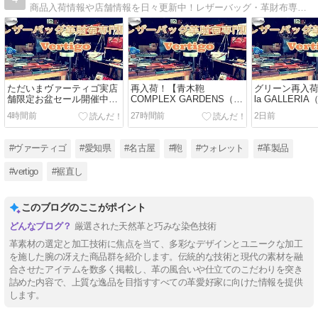
商品入荷情報や店舗情報を日々更新中！レザーバッグ・革財布専門店Vertigo（ヴァーティゴ）の商品入荷や店舗情報など
ただいまヴァーティゴ実店
再入荷！【青木鞄
グリーン再入
舗限定お盆セール開催中！
COMPLEX GARDENS（コ
la GALLER
レジにて全品11%OFFで
ンプレックスガーデンズ）
ア）Arrosto
4時間前
27時間前
2日前
す！（2026年8月16日ま
伎芸/ギゲイ】牛革/バング
クローム鞣し
で）
ラキップオールブラックレ
調&パラフィン
ザーショルダーバッグ※持
革・ツートー
#ヴァーティゴ
#愛知県
#名古屋
#鞄
#ウォレット
#革製品
ち手付き・縦横兼用
ー二つ折り財布
（4762）
（2971）
#vertigo
#裾直し
このブログのここがポイント
厳選された天然革と巧みな染色技術
革素材の選定と加工技術に焦点を当て、多彩なデザインとユニークな加工
を施した腕の冴えた商品群を紹介します。伝統的な技術と現代の素材を融
合させたアイテムを数多く掲載し、革の風合いや仕立てのこだわりを突き
詰めた内容で、上質な逸品を目指すすべての革愛好家に向けた情報を提供
します。