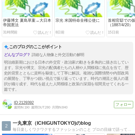
伊藤博文 夏島草案→大日本
宗光 米国特命全権公使に
首相官邸での
帝国憲法
（1887/4/20）
31時間前
8日前
15日前
このブログのここがポイント
詳細な人物像と外交活動の解明
明治維新期における日本の外交官・政治家の動きを多角的に描き出してい
ます。宗光や博文、宗光の配偶者たちの人柄や人間模様に焦点を当て、歴
史的背景とともに資料を駆使して丁寧に解説。複雑な国際情勢や内部政局
の展開を、丁寧かつ鋭い視点で振り返っています。時代の潮流と個人の選
択が織り成す、時代を超えた人間模様と政策の深淵を垣間見せてくれる一
篇です。
2129392
週間IN:
190
週間OUT:
280
月間IN:
840
一丸東京（ICHIGUNTOKYO)のblog
2
毎日楽しくワクワクするファッションのこと プロの目線で語ってます。