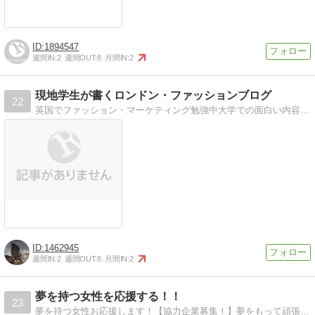
1894547
週間IN:
2
週間OUT:
8
月間IN:
2
現地学生が書くロンドン・ファッションブログ
22
英国でファッション・マーケティング勉強中大学での面白い内容、街中での面白い内容について書いていきます
1462945
週間IN:
2
週間OUT:
8
月間IN:
2
夢を持つ女性を応援する！！
23
夢を持つ女性お応援します！【協力企業募集！】夢をもって頑張る女性を応援する新サービスが誕生！！