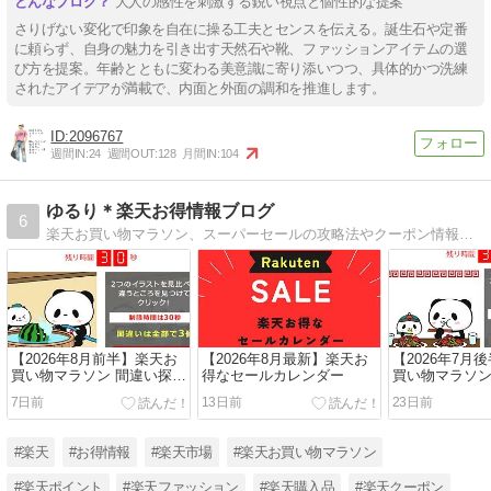
大人の感性を刺激する鋭い視点と個性的な提案
さりげない変化で印象を自在に操る工夫とセンスを伝える。誕生石や定番
に頼らず、自身の魅力を引き出す天然石や靴、ファッションアイテムの選
び方を提案。年齢とともに変わる美意識に寄り添いつつ、具体的かつ洗練
されたアイデアが満載で、内面と外面の調和を推進します。
2096767
週間IN:
24
週間OUT:
128
月間IN:
104
ゆるり＊楽天お得情報ブログ
6
楽天お買い物マラソン、スーパーセールの攻略法やクーポン情報など、楽天市場のお得な情報をご紹介しています♪
【2026年8月前半】楽天お
【2026年8月最新】楽天お
【2026年7月
買い物マラソン 間違い探し
得なセールカレンダー
買い物マラソン
の答えはどこ？
の答えはどこ
7日前
13日前
23日前
#楽天
#お得情報
#楽天市場
#楽天お買い物マラソン
#楽天ポイント
#楽天ファッション
#楽天購入品
#楽天クーポン