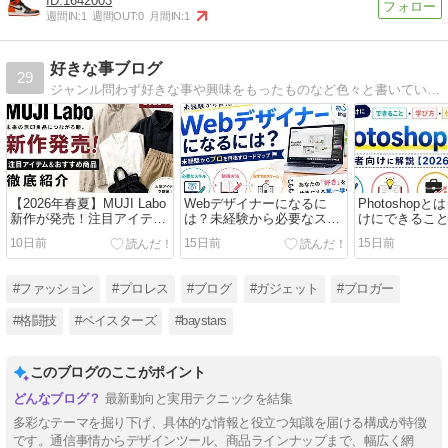
1642003
週間IN:
1
週間OUT:
0
月間IN:
1
好きな事ブログ
29
ジャンル問わず好きな事や興味をもったものなど色々と書いている『好きな事ブログ』というのを運営しています。よろしくお願い致します。https://lit.link/myfavoriteblog
【2026年春夏】MUJI Labo
Webデザイナーになるに
Photoshop
新作が発売！注目アイテ
は？未経験から必要なスキ
けにできるこ
ム・発売日・おすすめポイ
ル・勉強方法・おすすめス
仕事への活か
10日前
15日前
15日前
ントを徹底紹介
クールを紹介
【2026年版】
#ファッション
#プロレス
#ブログ
#ガジェット
#ブロガー
#格闘技
#ベイスターズ
#baystars
このブログのここがポイント
最新動向と実用テクニックを結集
多彩なテーマを掘り下げ、具体的な情報と役立つ知識を届ける構成が特徴
です。通信事情からデザインツール、商品ラインナップまで、幅広く網