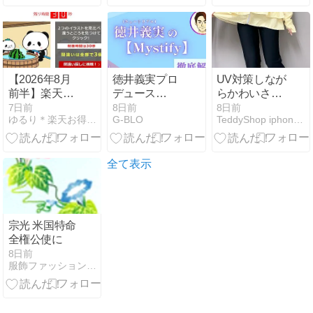
【2026年8月
徳井義実プロ
UV対策しなが
前半】楽天お
デュース
らかわいさも
買い物マラソ
「Mystify」と
忘れない☆ラ
7日前
8日前
8日前
ゆるり＊楽天お得情報ブログ
G-BLO
TeddyShop iphoneケース、水着販売店
ン 間違い探し
は？【特徴や
ッシュガード
の答えはど
購入先】
コーデ
こ？
全て表示
宗光 米国特命
全権公使に
8日前
服飾ファッション等のよもやま話