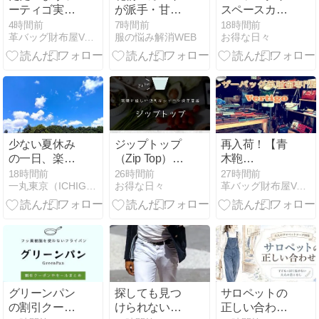
ーティゴ実店
が派手・甘す
スペースカー
舗限定お盆セ
ぎる？【大人
テン館の割引
4時間前
7時間前
18時間前
革バッグ財布屋Vertigoヴァーティゴのブログ
服の悩み解消WEB
お得な日々
ール開催中！
っぽく見せる
クーポンやセ
レジにて全品
合わせ方のコ
ールまとめ
11%OFFで
ツ】
【2026年最
す！（2026年
新】
8月16日ま
で）
少ない夏休み
ジップトップ
再入荷！【青
の一日、楽し
（Zip Top）の
木鞄
く過ごせまし
割引クーポン
COMPLEX
18時間前
26時間前
27時間前
一丸東京（ICHIGUNTOKYO)のblog
お得な日々
革バッグ財布屋Vertigoヴァーティゴのブログ
た。
やセールまと
GARDENS（コ
め【2026年最
ンプレックス
新】
ガーデンズ）
伎芸/ギゲイ】
牛革/バングラ
キップオール
ブラックレザ
ーショルダー
グリーンパン
探しても見つ
サロペットの
バッグ※持ち
の割引クーポ
けられないフ
正しい合わせ
手付き・縦横