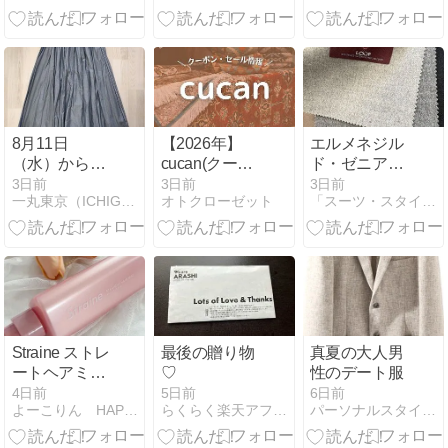
（2971）
たいでオシャ
ない大人コー
レ！秋用のコ
デ術】
ート生地とし
て作ろうか？
8月11日
【2026年】
エルメネジル
（水）から始
cucan(クーカ
ド・ゼニアの
まる大阪梅田
ン)のクーポ
「LOOP（ル
3日前
3日前
3日前
一丸東京（ICHIGUNTOKYO)のblog
オトクローゼット
「スーツ・スタイリスト」のblog
の阪神百貨店
ン・ポイン
ープ）」も今
5Fで始まるポ
ト・セール最
シーズンはコ
ップアップシ
新情報！
ート生地が魅
ョップ用の商
力！ウールコ
品を厳選しま
ートの魅力
したの巻
Straine ストレ
最後の贈り物
真夏の大人男
ートヘアミス
♡
性のデート服
ト
4日前
5日前
6日前
よーこりん HAPPY DIARY
らくらく楽天アフィリエイト - 楽天ブログ
パーソナルスタイリストＧＡＲ’Ｓ