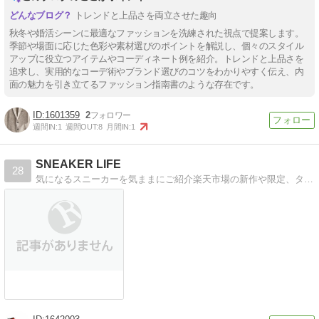
トレンドと上品さを両立させた趣向
秋冬や婚活シーンに最適なファッションを洗練された視点で提案します。
季節や場面に応じた色彩や素材選びのポイントを解説し、個々のスタイル
アップに役立つアイテムやコーディネート例を紹介。トレンドと上品さを
追求し、実用的なコーデ術やブランド選びのコツをわかりやすく伝え、内
面の魅力を引き立てるファッション指南書のような存在です。
1601359
2
週間IN:
1
週間OUT:
8
月間IN:
1
SNEAKER LIFE
28
気になるスニーカーを気ままにご紹介楽天市場の新作や限定、タイムセール品などの情報を随時更新中！