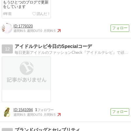
もうひとつのブログで更新
をしています
4年前
1779320
週間IN:
5
週間OUT:
0
月間IN:
5
アイドルテレビ今日のSpecialコーデ
12
毎日更新アイドルのファッションCheck『アイドルテレビ』で頑張るアイドルのタマゴ達の服装やコーディネイトを毎日更新中！
1541094
1
週間IN:
5
週間OUT:
0
月間IN:
5
ブランドバッグとセレブリティ