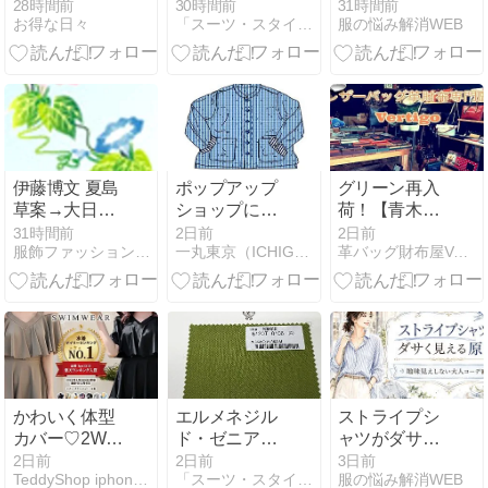
ンやセールま
ァッションア
方【子どもっ
28時間前
30時間前
31時間前
兼用（4762）
お得な日々
「スーツ・スタイリスト」のblog
服の悩み解消WEB
とめ【2026
イテム！ワイ
ぽく見せない
年】
ドラインのホ
大人の着こな
ワイトデニ
し】
ム！ネットも
ショップも無
い
伊藤博文 夏島
ポップアップ
グリーン再入
草案→大日本
ショップに向
荷！【青木鞄
帝国憲法
けてイラスト
la
31時間前
2日前
2日前
服飾ファッション等のよもやま話
一丸東京（ICHIGUNTOKYO)のblog
革バッグ財布屋Vertigoヴァーティゴのブログ
下げ札を制作
GALLERIA（ラ・
の巻
ガレリア）
Arrosto/アロー
スト】クロー
ム鞣しアンテ
ィーク調&パ
ラフィン仕上
げ牛革・ツー
かわいく体型
エルメネジル
ストライプシ
トーンカラー
カバー♡2Way
ド・ゼニアの
ャツがダサく
レザー二つ折
ワンピース水
モヘア生地が
見える原因
2日前
2日前
3日前
り財布/札入れ
TeddyShop iphoneケース、水着販売店
「スーツ・スタイリスト」のblog
服の悩み解消WEB
着
レディースみ
【地味見えし