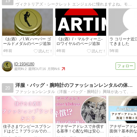
19
ヴィクトリアズ・シークレット エンジェルに憧れますよね。モデルとして女性として実業家として・・・彼女たちに一歩でも近づけるよう、女磨きに励むHPです。
《お酒》／I.W.ハーパー ゴ
《お酒》/・マルティーニ-
ラ コリーナ近
ールドメダルのページ追加
ロワイヤルのページ追加
てきました
4年前
4年前
5年前
1934180
週間IN:
2
週間OUT:
16
月間IN:
6
洋服・バッグ・腕時計のファッションレンタルの体験談
20
ファッションレンタル（洋服・バッグ・腕時計）興味があって、実体験談・調査話口コミをシェアするブログ。所詮中古っていうイメージあるかもだけど、意外とハイブランドもあり驚き。良かった話、イマイチだった裏話も暴露しちゃいます。
佳子さまワンピースブラン
アナザーアドレスで弁償す
アナザーアド
ドはどこ？ブラジルでの着
る基準！心配な時は安心保
面倒？基本的
用ワンピを紹介
証をつけよう
と体験談