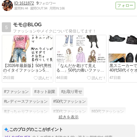
1611872
9
週間IN:
44
週間OUT:
94
月間IN:
166
モモ@BLOG
5
ファッションやメイクについて発信してます！
【2026年最新版】50代男性
「なんだか老けて見え
黒スニーカー
のイタイファッション5
る…」50代の痛いファッシ
40代50代イ
選！そのコーデ、実は時代
ョン5選！大人の魅力を引
する“大人の足
25日前
44日前
47日前
遅れかもしれません
き出す着こなし術
#ファッション
#ネット副業
#お取り寄せ
#レディースファッション
#50代ファッション
#ぽっちゃりファッション
#30代ファッション
#40代ファッション
続きを表示
#プチプラファッション
#副業主婦
#ファッション通販
このブログのここがポイント
#ネット通販