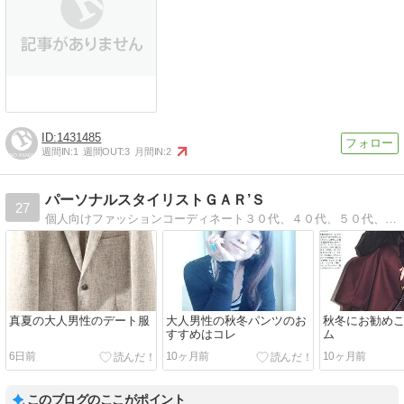
1431485
週間IN:
1
週間OUT:
3
月間IN:
2
パーソナルスタイリストＧＡＲ’Ｓ
27
個人向けファッションコーディネート３０代、４０代、５０代、大人の男性、女性の為の服のコーデイネートサポート
真夏の大人男性のデート服
大人男性の秋冬パンツのお
秋冬にお勧め
すすめはコレ
ム
6日前
10ヶ月前
10ヶ月前
このブログのここがポイント