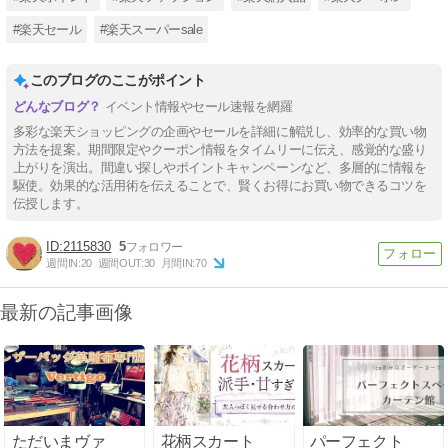
#楽天セール
#楽天スーパーsale
このブログのここがポイント
イベント情報やセール速報を網羅
多彩な楽天ショッピングの企画やセールを詳細に解説し、効率的な買い物
方法を提案。期間限定やクーポン情報をタイムリーに伝え、感覚的な盛り
上がりを演出。間違い探しやポイントキャンペーンなど、多層的に情報を
駆使。効果的な活用術を伝えることで、賢くお得にお買い物できるコツを
伝授します。
2115830
5
週間IN:
20
週間OUT:
30
月間IN:
70
最新の記事画像
ただいまヴァ
花柄スカート
パーフェクト