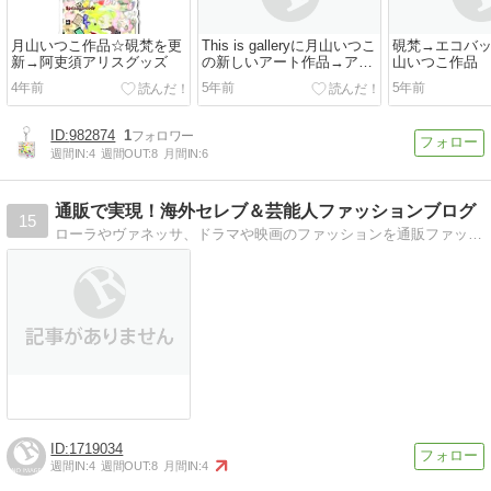
月山いつこ作品☆硯梵を更
This is galleryに月山いつこ
硯梵→エコバ
新→阿吏須アリスグッズ
の新しいアート作品→アー
山いつこ作品
トメーターから移行いたし
4年前
5年前
5年前
ました！
982874
1
週間IN:
4
週間OUT:
8
月間IN:
6
通販で実現！海外セレブ＆芸能人ファッションブログ
15
ローラやヴァネッサ、ドラマや映画のファッションを通販ファッションで実現させるブログです！インスタで見たファッションなどリクエストお待ちしてます！男女ともカモン…
1719034
週間IN:
4
週間OUT:
8
月間IN:
4