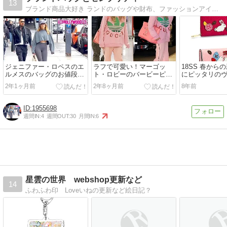
13
ブランド商品大好き ランドのバッグや財布、ファッションアイテムなどをご紹介。セレブが持ってるブランド商品なども紹介していきます。
ジェニファー・ロペスのエ
ラフで可愛い！マーゴッ
18SS 春から
ルメスのバッグのお値段
ト・ロビーのバービーピン
にピッタリの
は…
クな空港スタイル
布
2年1ヶ月前
2年8ヶ月前
8年前
1955698
週間IN:
4
週間OUT:
30
月間IN:
6
星雲の世界 webshop更新など
14
ふわふわ印 Loveいねの更新など絵日記？