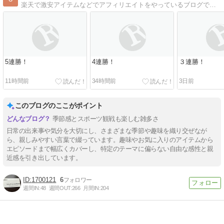
楽天で激安アイテムなどでアフィリエイトをやっているブログです。 送料無料のワンピース・チュニックなど、その日のお買い得情報を毎日更新しています。
5連勝！
4連勝！
３連勝！
11時間前
34時間前
3日前
このブログのここがポイント
季節感とスポーツ観戦も楽しむ雑多さ
日常の出来事や気分を大切にし、さまざまな季節や趣味を織り交ぜなが
ら、親しみやすい言葉で綴っています。趣味やお気に入りのアイテムから
エピソードまで幅広くカバーし、特定のテーマに偏らない自由な感性と親
近感を引き出しています。
1700121
6
週間IN:
48
週間OUT:
266
月間IN:
204