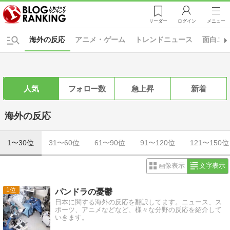
リーダー
ログイン
メニュー
海外の反応
アニメ・ゲーム
トレンドニュース
面白ニ
人気
フォロー数
急上昇
新着
海外の反応
1〜30位
31〜60位
61〜90位
91〜120位
121〜150位
画像表示
文字表示
1
パンドラの憂鬱
日本に関する海外の反応を翻訳してます。ニュース、ス
ポーツ、アニメなどなど、様々な分野の反応を紹介して
いきます。