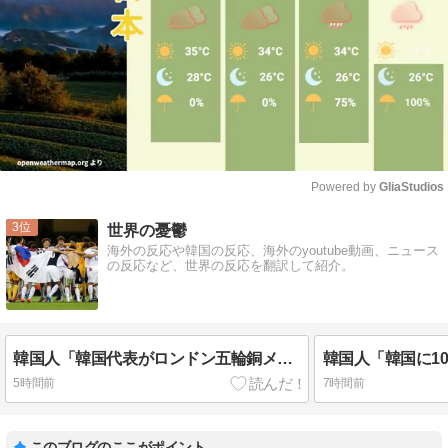
Powered by 
GliaStudios
Mute
3
世界の憂鬱
海外の反応や韓国の反応、海外のyoutube動画、ニュース
の反応など、世界の反応を翻訳して紹介。
韓国人「韓国代表がロンドン五輪銅メダル剥奪の危機！海外メディアが『時効の壁を越えてIOCの調査対象になり得る』と報道！」
5時間前
7時間前
このブログのここがポイント