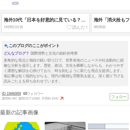
海外10代「日本を好意的に見ている？それとも否定的に見ている？投票結果がこちら」
1時間10分前
6時間前
このブログのここがポイント
国際情勢と文化の鋭針的考察
多角的な視点と独自の鋭い切り口で、世界各地のニュースや社会動向に鋭
敏な分析を提示します。歴史、政治、文化を横断しながらも、わかりやす
く濃密な解説を心掛けており、時を刻むように新たな視点を提供します。
各記事は短く端的ながらも、現代の複雑な雰囲気を捉え、深く掘り下げる
読みごたえを持ち合わせています。
1946009
60
週間IN:
440
週間OUT:
10560
月間IN:
1540
最新の記事画像