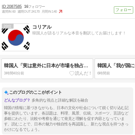
2087585
16
週間IN:
60
週間OUT:
24170
月間IN:
140
20
コリアル
韓国人が語るリアルな本音を翻訳してお届けします！
韓国人「実は意外に日本が市場を独占している産業がこちら・・・」
3時間40分前
6時間前
このブログのここがポイント
多角的な視点と詳細な解説を融合
韓国の情報に基づきながらも、日本の文化や社会について鋭く切り込む記
事を提供しています。各話題は、料理、風景、伝統、スポーツ、言語など
多岐にわたり、比較や考察を通じて発見と理解を促す内容となっていま
す。読むことで、日本の魅力や独自性を再認識し、新たな視点を持つきっ
かけになるでしょう。