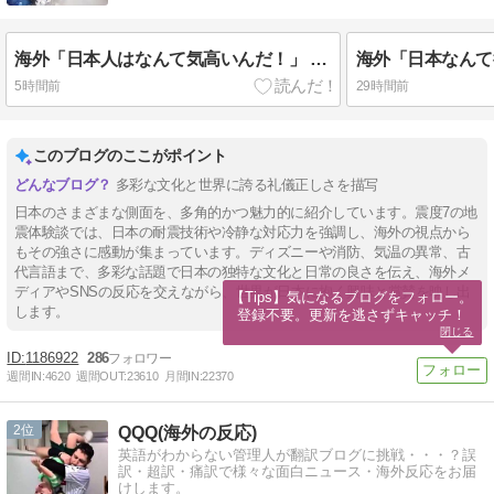
海外「日本人はなんて気高いんだ！」 英高級紙も驚愕した極限の中の日本人の姿に世界が衝撃
5時間前
29時間前
このブログのここがポイント
多彩な文化と世界に誇る礼儀正しさを描写
日本のさまざまな側面を、多角的かつ魅力的に紹介しています。震度7の地
震体験談では、日本の耐震技術や冷静な対応力を強調し、海外の視点から
もその強さに感動が集まっています。ディズニーや消防、気温の異常、古
代言語まで、多彩な話題で日本の独特な文化と日常の良さを伝え、海外メ
ディアやSNSの反応を交えながら、世界が日本に抱く興味と賞賛を映し出
【Tips】気になるブログをフォロー。

します。
登録不要。更新を逃さずキャッチ！
閉じる
1186922
286
週間IN:
4620
週間OUT:
23610
月間IN:
22370
2
QQQ(海外の反応)
英語がわからない管理人が翻訳ブログに挑戦・・・？誤
訳・超訳・痛訳で様々な面白ニュース・海外反応をお届
けします。