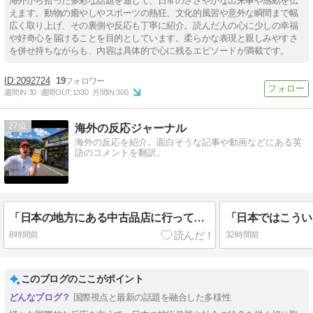
海外から拾った多彩な話題を通じて、日常のささやかな出来事や感動を伝
えます。動物の癒やしやスポーツの熱狂、文化的風習や意外な瞬間まで幅
広く取り上げ、その裏側や反応も丁寧に紹介。読んだ人の心に少しの幸福
や好奇心を届けることを目的としています。柔らかな表現と親しみやすさ
を併せ持ちながらも、内容は具体的で心に残るエピソードが満載です。
2092724
19
週間IN:
30
週間OUT:
1330
月間IN:
300
27
海外の反応ジャーナル
海外の反応を紹介。面白そうな記事や動画などにある英
語のコメントを翻訳。
「日本の地方にある中古品店に行ってレトロ品を探してみた」海外の反応
8時間前
32時間前
このブログのここがポイント
国際視点と最新の話題を融合した多様性