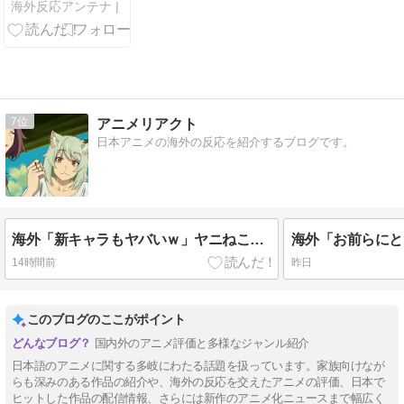
海外反応アンテナ |
到達！歴史的
ペースに海外
騒然…」
7
アニメリアクト
日本アニメの海外の反応を紹介するブログです。
海外「新キャラもヤバいｗ」ヤニねこ第6話の海外反応
14時間前
昨日
このブログのここがポイント
国内外のアニメ評価と多様なジャンル紹介
日本語のアニメに関する多岐にわたる話題を扱っています。家族向けなが
らも深みのある作品の紹介や、海外の反応を交えたアニメの評価、日本で
ヒットした作品の配信情報、さらには新作のアニメ化ニュースまで幅広く