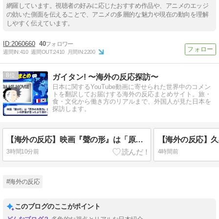
網羅しています。視聴者の好みに応じたおすすめ作品や、アニメのエッジ
の効いた側面を伝えることで、アニメの多層的な魅力や現在の動向を理解
しやすく伝えています。
2060660
40
週間IN:
410
週間OUT:
2410
月間IN:
2200
8
ガイタン! 〜海外の反応探訪〜
日本に関するYouTube動画に寄せられた世界中のコメン
トを翻訳してお届けする海外の反応まとめサイト。旅・
食・文化から働き方のリアルまで、外国人が見た日本を
探訪します。
【海外の反応】映画『聲の形』は「原作の失敗作」か？海外ファンの評価が思ったより深かった
3時間10分前
4時間前
#海外の反応
このブログのここがポイント