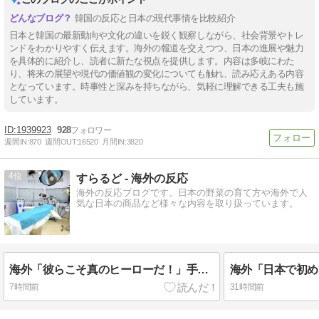
韓国の反応と日本の現代事情を比較紹介
日本と韓国の最新動向や文化の違いを鋭く観察しながら、社会背景やトレ
ンドをわかりやすく伝えます。海外の報道を交えつつ、日本の進展や魅力
を具体的に紹介し、読者に新たな視点を提供します。内容は多岐にわた
り、将来の展望や現代の価値観の変化についても触れ、読み応えある内容
となっています。時事性と深みを持ちながら、気軽に理解できる工夫も施
しています。
1939923
928
週間IN:
870
週間OUT:
16520
月間IN:
3820
4
すらるど - 海外の反応
海外の反応ブログです。日本の野菜の育て方や海外で人
気な日本の商品など様々な内容を取り扱っています。
海外「彼らこそ真のヒーローだ！」手術中に大地震が起きた熊本総合病院の映像を見た海外の反応
7時間前
31時間前