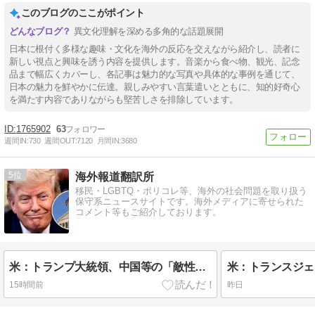
このブログのここがポイント
異文化理解を深める多角的な話題展開
日本に根付く多様な趣味・文化を海外の反応を交えながら紹介し、読者に
新しい視点と興味を誘う内容を提供します。音楽から食べ物、観光、記念
品まで幅広くカバーし、各記事は魅力的な写真や具体的な事例を通じて、
日本の魅力を鮮やかに伝達。親しみやすい言葉遣いとともに、知的好奇心
を満たす内容でありながらも堅苦しさを排除しています。
1765902
63
週間IN:
730
週間OUT:
7120
月間IN:
3680
5
海外報道翻訳所
移民・LGBTQ・ポリコレ等、海外の社会問題を取り扱う
保守系ニュースサイトです。海外メディアに寄せられた
コメント等もご紹介しております。
米：トランプ大統領、中国等の「敵性外国人」による「米国籍目的の出産ツーリズム禁止令」に署名…寄生侵略防止へ[海外の反応]
15時間前
昨日