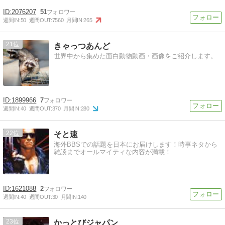
2076207
51
週間IN:
50
週間OUT:
7560
月間IN:
265
21
きゃっつあんど
世界中から集めた面白動物動画・画像をご紹介します。
1899966
7
週間IN:
40
週間OUT:
370
月間IN:
280
22
そと速
海外BBSでの話題を日本にお届けします！時事ネタから
雑談までオールマイティな内容が満載！
1621088
2
週間IN:
40
週間OUT:
30
月間IN:
140
23
かっとびジャパン