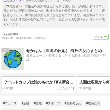
多角的な視点とリアルな日本紹介
日本の風習や日常生活を海外の視点から鋭く掘り下げる特徴があります。
日本文化の理解を深めるため、海外在住者や観察者の生の声を通じて、普
段見えにくい日本の側面や文化差に焦点を当てています。再生数やコメン
トから伝わる感動や疑問に答えながら、深みのある話題をわかりやすく伝
えています。
2141488
週間IN:
300
週間OUT:
4610
月間IN:
420
9
せかはん（世界の反応）|海外の反応まとめブログ
最新ニュースや時事ネタに対する海外の反応を翻訳・解
説
ワールドカップは誰のものか FIFA新会社構想が10日足らずで撤回された理由【海外の反応・解説】
4時間前
30時間前
#ニュース
#金融
#芸能
#スポーツ
#海外の反応
#政治経済