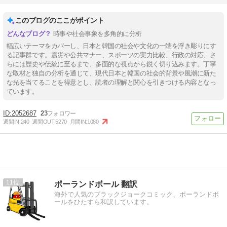
このブログのここがポイント
時事や社会事象を多角的に分析
幅広いテーマをカバーし、日本と韓国の社会や文化の一端を浮き彫りにす
る記事群です。震災や公共マナー、スポーツの実力比較、行政の対応、さ
らには歴史や伝統に至るまで、多面的な視点から鋭く切り込みます。丁寧
な取材と独自の分析を通じて、現代日本と韓国の社会的背景や風潮に新た
な光を当てることを得意とし、読者の理解と関心を引きつける内容となっ
ています。
2052687
23
週間IN:
240
週間OUT:
5270
月間IN:
1080
11
ポーランドボール 翻訳
海外で人気のブラックジョークコミック、ポーランドボ
ールをひたすら和訳しています。