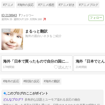
#アニメ
#海外の反応
#アニメ感想
#アニメ好き
#アニメブログ
2138943
7
週間IN:
33
週間OUT:
129
月間IN:
168
26
まるっと翻訳
海外の面白いネタをご紹介
海外「日本で買ったもので自分の国に戻ってからも使い続けてるものってある？」
17時間前
21時間前
#海外の反応
#韓国の反応
#海外の翻訳
このブログのここがポイント
多角的な話題とユーモア溢れる反応の融合