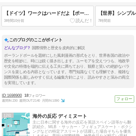
【ドイツ】ワークはハードだよ【ポーランドボール】
3時間10分前
7時間前
このブログのここがポイント
国際情勢と歴史を皮肉的に解説
ポーランドボールを題材にした風刺漫画の形式をとり、世界各国の政治や
歴史を軽妙に、時には鋭く描き出します。ユーモアを交えつつも、地政学
や文化の特徴を端的に伝える工夫に満ちており、観察と笑いの絶妙なバラ
ンスを楽しめる内容となっています。専門知識なくても理解でき、複雑な
国際関係も親しみやすく伝える編集方針により、読みやすさと深みの両立
を実現しています。
1698900
18
週間IN:
230
週間OUT:
2140
月間IN:
1090
12
海外の反応 ディミヌート
主に日本に関する海外の反応を英語スペイン語等から翻
訳紹介。MLB ・サッカー・フィギュアスケート・ボクシ
ングなどの特定アスリートが活躍した場合そちらを優先
しますが、普段は国際情勢、神業作品など幅広い題材を