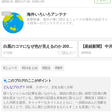
週間IN:
90
週間OUT:
330
月間IN:
390
19
海外いろいろアンテナ
衝撃映像、海外の事に関するニュースや海外の反応サイ
ト様等へのアンテナサイトです。
白黒のコマになぜ色が見えるのか 200年の謎をAIが解明！
17分前
1時間前
#ニュース
#2chまとめ
#政治
#海外
このブログのここがポイント
時事、スポーツ、文化を鋭く分析
様々なジャンルの記事を扱いながらも、独自の視点と鋭い表現で読者の興
味を惹きつけている。国内外の話題を多角的に取り上げ、興味深く深堀り
した内容を提供。キャッチーなタイトルとともに、一歩踏み込んだ見解を
伝えることで、読む人に新たな気付きをもたらすことを意識している。