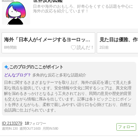
世界反応図鑑
日本や海外のおもしろ、好奇心をくすぐる話題を中心に
海外の反応を紹介しています！
海外「日本人がイメージするヨーロッパ各国のステレオタイプがこちら」（海外の反応）
8時間前
2日前
このブログのここがポイント
多角的な反応と多彩な話題紹介
日本に関するさまざまなテーマを取り上げ、海外の反応を通じて見えた多
彩な視点を提供しています。安全情報や文化に関するシェアは、異文化理
解を深めるきっかけとなるよう工夫されており、民間の意見や歴史的背景
も交えながら情報に厚みを出しています。記事は各トピックごとにポイン
トを押さえながらも、柔軟で親しみやすい語り口を心掛けており、自然な
会話調に仕上げられています。
2133279
18
週間IN:
130
週間OUT:
1600
月間IN:
580