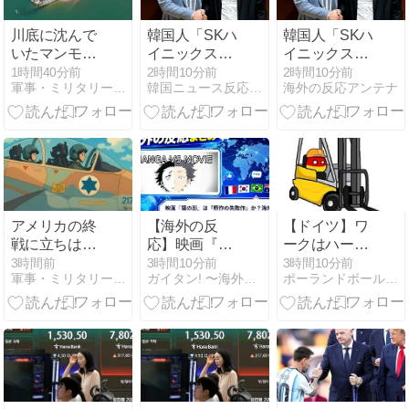
川底に沈んで
韓国人「SKハ
韓国人「SKハ
いたマンモス
イニックス、
イニックス、
やナチス軍艦
TSMCとHBM
TSMCとHBM
1時間40分前
2時間10分前
2時間10分前
軍事・ミリタリー速報
韓国ニュース反応まとめ
海外の反応アンテナ
など露出、熱
開発で協力強
開発で協力強
波でドナウ川
化」→「サム
化」→「サム
が歴史的渇
スンに負け
スンに負け
水！
る」
る」
アメリカの終
【海外の反
【ドイツ】ワ
戦に立ちはだ
応】映画『聲
ークはハード
かる壁、イス
の形』は「原
だよ【ポーラ
3時間前
3時間10分前
3時間10分前
軍事・ミリタリー速報
ガイタン! 〜海外の反応探訪〜
ポーランドボール 翻訳
ラエルはトラ
作の失敗作」
ンドボール】
ンプ和平案に
か？海外ファ
「同意せ
ンの評価が思
ず」！
ったより深か
った