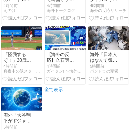
個人情報がガ
ーの2002年ベ
プしたみたい
4時間前
4時間前
4時間前
えのげ
海外トークログ
海外の反応リサーチ
バガバだっ
スト4の実力
だ…！」日本
た」を誇張し
は、実際には
の江戸時代の
た昭和風AI動
どれくらい認
街並みがその
画が秀逸すぎ
められてるん
まま保存され
るｗｗｗ
だ…？（ﾌﾞﾙﾌﾞ
ている貴重な
ﾙ」＝韓国の反
場所と
応
は・・・？
【海外の反
「怪我する
【海外の反
海外「日本人
応】
ぞ！」30歳で
応】久石譲の
はなんて気高
のメジャーデ
ジブリ音楽に
いんだ！」 英
4時間前
4時間前
5時間前
真夜中の訳スタ｜MLB・欧州サッカー 海外の反応翻訳ブログ
ガイタン! 〜海外の反応探訪〜
パンドラの憂鬱
ビュー、三振
世界が泣く
高級紙も驚愕
後の豪快ジャ
「記憶がない
した極限の中
ンプに心配と
幼少期の代わ
の日本人の姿
賛否の声【海
りに」
に世界が衝撃
全て表示
外の反応】
海外「大谷翔
平がドジャー
スでfWAR25.0
5時間前