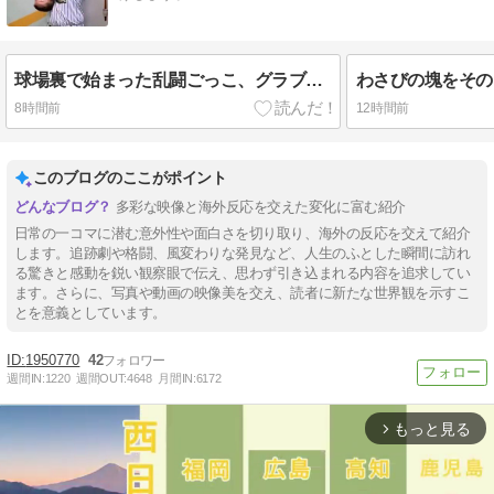
球場裏で始まった乱闘ごっこ、グラブと帽子を投げ捨てて突っ込む小さな投手が逆さ吊りに【海外の反応】
8時間前
12時間前
このブログのここがポイント
多彩な映像と海外反応を交えた変化に富む紹介
日常の一コマに潜む意外性や面白さを切り取り、海外の反応を交えて紹介
します。追跡劇や格闘、風変わりな発見など、人生のふとした瞬間に訪れ
る驚きと感動を鋭い観察眼で伝え、思わず引き込まれる内容を追求してい
ます。さらに、写真や動画の映像美を交え、読者に新たな世界観を示すこ
とを意義としています。
1950770
42
週間IN:
1220
週間OUT:
4648
月間IN:
6172
もっと見る
arrow_forward_ios