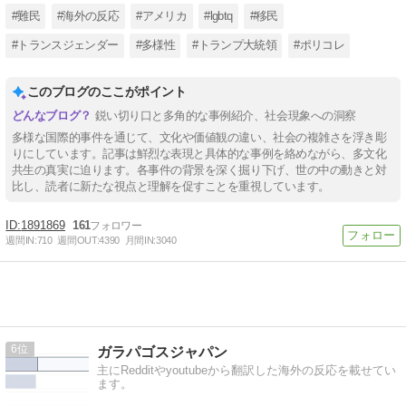
#難民
#海外の反応
#アメリカ
#lgbtq
#移民
#トランスジェンダー
#多様性
#トランプ大統領
#ポリコレ
このブログのここがポイント
鋭い切り口と多角的な事例紹介、社会現象への洞察
多様な国際的事件を通じて、文化や価値観の違い、社会の複雑さを浮き彫
りにしています。記事は鮮烈な表現と具体的な事例を絡めながら、多文化
共生の真実に迫ります。各事件の背景を深く掘り下げ、世の中の動きと対
比し、読者に新たな視点と理解を促すことを重視しています。
1891869
161
週間IN:
710
週間OUT:
4390
月間IN:
3040
6
ガラパゴスジャパン
主にRedditやyoutubeから翻訳した海外の反応を載せてい
ます。