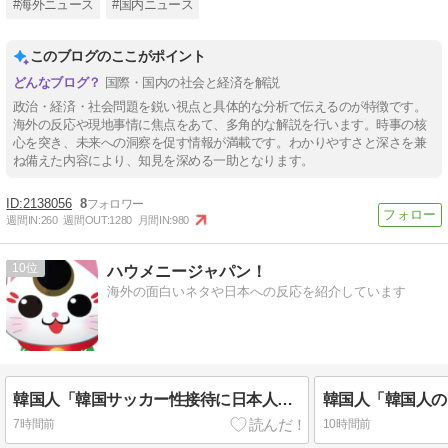
#海外ニュース
#国内ニュース
このブログのここがポイント
国際・国内の社会と経済を解説
政治・経済・社会問題を鋭い視点と具体的な分析で伝えるのが特徴です。
海外の反応や現地事情に焦点をあて、多角的な解説を行います。時事の核
心を突き、未来への洞察を促す情報が満載です。わかりやすさと深さを兼
ね備えた内容により、知見を深める一助となります。
2138056
8
週間IN:
260
週間OUT:
1280
月間IN:
980
10
ハウメニージャパン！
海外の面白いネタや日本への反応を紹介しています
韓国人「韓国サッカー性接待に日本人審判も接待受けたみたいだよ」
7時間前
10時間前