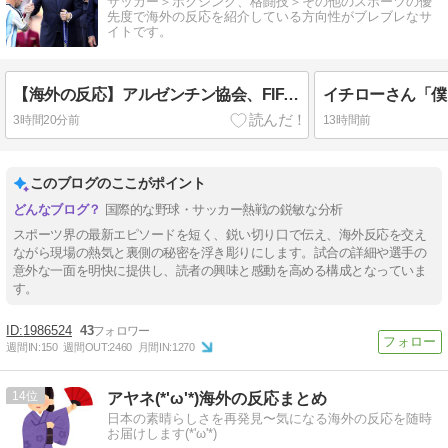
サッカー＞ボクシング、格闘技＞その他のスポーツの優
先度で海外の反応を紹介している方向性がブレブレなサ
イトです。
【海外の反応】アルゼンチン協会、FIFA会長に断固たる支持を表明「隠す気もないんだなｗ」
3時間20分前
13時間前
このブログのここがポイント
国際的な野球・サッカー熱戦の鋭敏な分析
スポーツ界の最新エピソードを短く、鋭い切り口で伝え、海外反応を交え
ながら現場の熱気と裏側の秘密を浮き彫りにします。試合の詳細や選手の
意外な一面を明快に提供し、読者の興味と感動を高める構成となっていま
す。
1986524
43
週間IN:
150
週間OUT:
2460
月間IN:
1270
14
アヤネ(*'ω'*)海外の反応まとめ
日本の素晴らしさを再発見〜気になる海外の反応を随時
お届けします(*'ω'*)