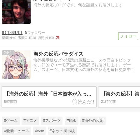
海外の反応ブログです。旬な話題をお届けします
1869701
5
週間IN:
40
週間OUT:
40
月間IN:
100
24
海外の反応パラダイス
海外掲示板などで話題の最新ニュースや面白トピック
を、知的でユーモア溢れる翻訳でお届けします。ゲー
ム、スポーツ、日本文化への海外の反応を毎日更新中！
【海外の反応】海外「日本資本が入った瞬間、魔法がかかったｗ」豪州のセブンイレブンが”日本化”して劇的進化！「おにぎりとたまごサンドが食べられるなんて……」
9時間前
21時間前
#ゲーム
#アニメ
#スポーツ
#翻訳
#海外の反応
#最新ニュース
#wbc
#ネット掲示板