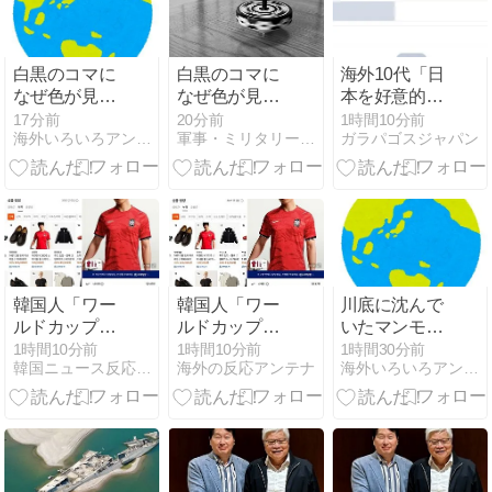
白黒のコマに
白黒のコマに
海外10代「日
なぜ色が見え
なぜ色が見え
本を好意的に
るのか 200年
るのか 200年
見ている？そ
17分前
20分前
1時間10分前
海外いろいろアンテナ
軍事・ミリタリー速報
ガラパゴスジャパン
の謎をAIが解
の謎をAIが解
れとも否定的
明！
明！
に見ている？
投票結果がこ
ちら」
韓国人「ワー
韓国人「ワー
川底に沈んで
ルドカップ初
ルドカップ初
いたマンモス
勝利効果！ム
勝利効果！ム
やナチス軍艦
1時間10分前
1時間10分前
1時間30分前
韓国ニュース反応まとめ
海外の反応アンテナ
海外いろいろアンテナ
シンサ、ユニ
シンサ、ユニ
など露出、熱
フォーム取引
フォーム取引
波でドナウ川
額が353%急
額が353%急
が歴史的渇
増」
増」
水！