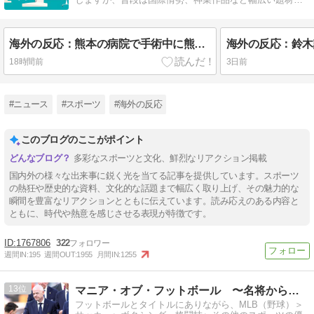
扱います。
海外の反応：熊本の病院で手術中に熊本地震が発生、大揺れの中でも患者を守った医師たちの対応に海外大絶賛
18時間前
3日前
#ニュース
#スポーツ
#海外の反応
このブログのここがポイント
多彩なスポーツと文化、鮮烈なリアクション掲載
国内外の様々な出来事に鋭く光を当てる記事を提供しています。スポーツ
の熱狂や歴史的な資料、文化的な話題まで幅広く取り上げ、その魅力的な
瞬間を豊富なリアクションとともに伝えています。読み応えのある内容と
ともに、時代や熱意を感じさせる表現が特徴です。
1767806
322
週間IN:
195
週間OUT:
1955
月間IN:
1255
13
マニア・オブ・フットボール 〜名将からの提言〜
フットボールとタイトルにありながら、MLB（野球）＞