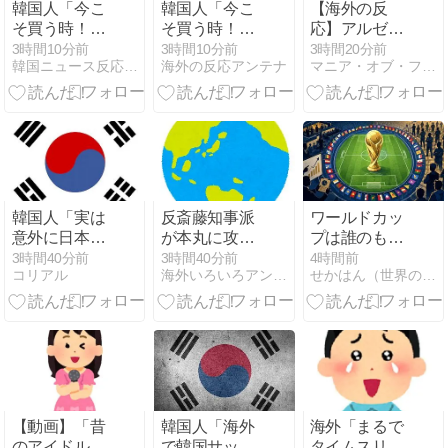
韓国人「今こ
韓国人「今こ
【海外の反
そ買う時！」
そ買う時！」
応】アルゼン
コスピ7400ポ
コスピ7400ポ
チン協会、
3時間10分前
3時間10分前
3時間20分前
韓国ニュース反応まとめ
海外の反応アンテナ
マニア・オブ・フットボール 〜名将からの提言〜
イント以下は
イント以下は
FIFA会長に断
押し目買いの
押し目買いの
固たる支持を
好機と話題に
好機と話題に
表明「隠す気
もないんだな
ｗ」
韓国人「実は
反斎藤知事派
ワールドカッ
意外に日本が
が本丸に攻め
プは誰のもの
市場を独占し
込まれる窮地
か FIFA新会社
3時間40分前
3時間40分前
4時間前
コリアル
海外いろいろアンテナ
せかはん（世界の反応）|海外の反応まとめブログ
ている産業が
に突入、「よ
構想が10日足
こち
うやく反撃の
らずで撤回さ
ら・・・」
ターンやね」
れた理由【海
と手際の良さ
外の反応・解
に感心する人
説】
が続出中
【動画】「昔
韓国人「海外
海外「まるで
のアイドルは
で韓国サッカ
タイムスリッ