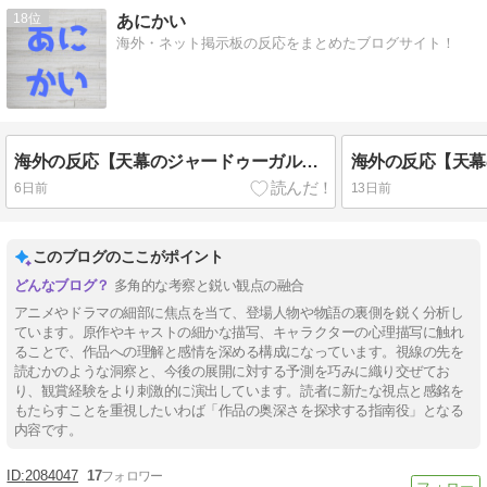
18
あにかい
海外・ネット掲示板の反応をまとめたブログサイト！
海外の反応【天幕のジャードゥーガル】6話 ドレゲネの過去回良すぎた…アニメ・オブ・ザ・イヤーだろこれ
6日前
13日前
このブログのここがポイント
多角的な考察と鋭い観点の融合
アニメやドラマの細部に焦点を当て、登場人物や物語の裏側を鋭く分析し
ています。原作やキャストの細かな描写、キャラクターの心理描写に触れ
ることで、作品への理解と感情を深める構成になっています。視線の先を
読むかのような洞察と、今後の展開に対する予測を巧みに織り交ぜてお
り、観賞経験をより刺激的に演出しています。読者に新たな視点と感銘を
もたらすことを重視したいわば「作品の奥深さを探求する指南役」となる
内容です。
2084047
17