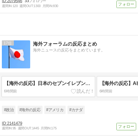
2079546
33
週間IN:
120
週間OUT:
1300
月間IN:
830
17
海外フォーラムの反応まとめ
海外ニュースの反応をまとめています。
【海外の反応】日本のセブンイレブンは最高！米企業が真似できない理由に海外から称賛の声
6時間前
6時間前
#政治
#海外の反応
#アメリカ
#カナダ
2141479
週間IN:
95
週間OUT:
1445
月間IN:
175