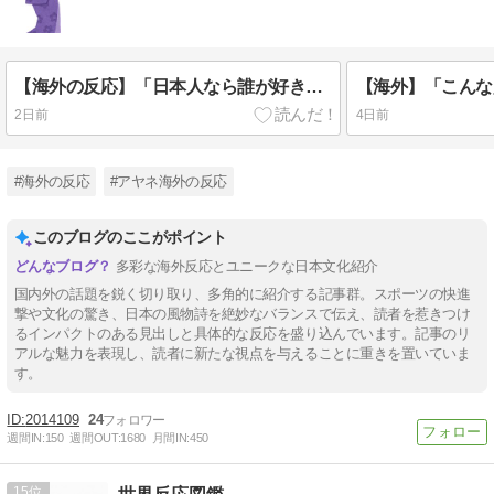
【海外の反応】「日本人なら誰が好き？」外国人が選んだ人物が予想外すぎたｗ
2日前
4日前
#海外の反応
#アヤネ海外の反応
このブログのここがポイント
多彩な海外反応とユニークな日本文化紹介
国内外の話題を鋭く切り取り、多角的に紹介する記事群。スポーツの快進
撃や文化の驚き、日本の風物詩を絶妙なバランスで伝え、読者を惹きつけ
るインパクトのある見出しと具体的な反応を盛り込んでいます。記事のリ
アルな魅力を表現し、読者に新たな視点を与えることに重きを置いていま
す。
2014109
24
週間IN:
150
週間OUT:
1680
月間IN:
450
15