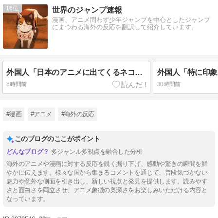
16
世界のジャンプ速報
漫画、アニメ問わず少年ジャンプを中心としたジャンプ
にまつわる海外の反応を翻訳して紹介しています。
外国人「日本のアニメに出てくるネコｗｗｗ」（海外の反応）
8時間前
30時間前
#漫画
#アニメ
#海外の反応
このブログのここがポイント
多ジャンル多視点を融合した分析
海外のアニメや漫画に対する反応を鋭く掘り下げ、感動や驚きの瞬間を鮮
やかに伝えます。様々な国から集まるコメントを通じて、普段気づかない
魅力や意外な側面を引き出し、新しい視点と発見を提供します。読みやす
さと面白さを両立させ、アニメ象徴の奥深さをお楽しみいただける内容と
なっています。