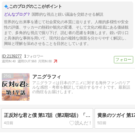
このブログのここがポイント
国際的な視点と鋭い議論を交錯させる解説
世界的な出来事を通じて社会変化の本質に迫ります。人種的多様性や安全
性の評価、サッカーの熱戦や観光の変遷、そして文化の根底にある価値観
まで、多角的な視点で掘り下げ、読む者の思慮を刺激します。鋭い切り口
と具体的な事例を用いて、現代社会の複雑な側面を分かりやすく解説し、
興味と理解を深めさせることを目的としています。
2139277
1
週間IN:
40
週間OUT:
968
月間IN:
80
25
アニグラフィ
アニグラフィは日本のアニメに対する海外ファンのリア
ルな感想・考察を翻訳して紹介するサイトです。最新話
の熱狂をお届けします。
正反対な君と僕 第17話（第2期5話）「バレンタイン」海外の反応
4日前
5日前