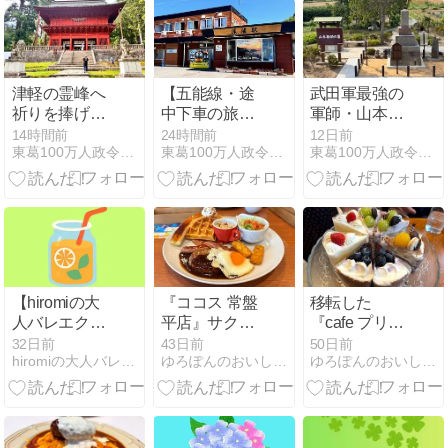
津軽の霊峰へ
【五能線・途
武田軍最強の
祈りを捧げる
中下車の旅】
軍師・山本勘
——弘前駅か
2時間の待ち
助とは？その
14時間前
24時間前
12日前
東葛100万人政令市プロジェクト
東葛100万人政令市プロジェクト
東葛100万人政令市プロジェクト
ら約1時間、
時間で見つけ
劇的な生涯と
エネルギー満
た奇跡！深浦
お墓（史跡）
ちる「岩木山
のダイナミッ
のアクセスま
神社」参拝記
クな大岩と海
とめ
に佇む恵比寿
神社☆
【hiromiの大
『ココス 常盤
移転した
人バレエクラ
平店』サクフ
『cafe プリプ
ス】2026年7
ワ焼きたてワ
リ』でケーキ
32日前
43日前
50日前
hiromiの大人バレエクラス
ゆろぽんのおいしいごはん。
ゆろぽんのおいしいごはん。
月 屋内で体を
ッフルモーニ
セットを味わ
鍛えられる 大
ング
う
人バレエは い
かがでしょ
う。 [ 大人バ