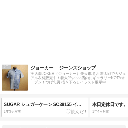
4
ジョーカー ジーンズショップ
実店舗JOKER（ジョーカー）楽天市場店 着太郎でカジュ
アル衣料販売中！着太郎yahoo店内にギャラリーKOTAオ
ープン！つげ忠男 描き下ろしイラスト展示中
SUGAR シュガーケーン SC38155 インディゴ ストライプ チェック 半袖 ワークシャツ
本日定休日です。
1年3ヶ月前
1年4ヶ月前