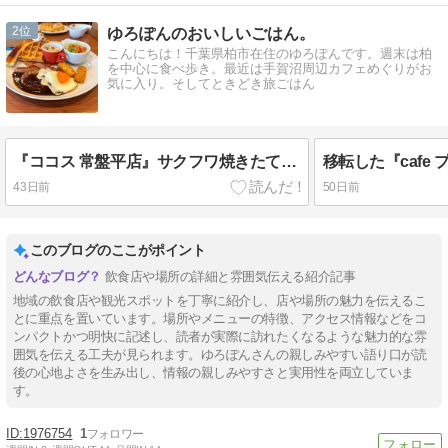
2
ゆろぽんのおいしいごはん。
こんにちは！千葉県柏市在住のゆろぽんです。週末は柏
を中心に食べ歩き。最近は手賀沼周辺カフェめぐりがお
気に入り。そしてときどき旅ごはん
『ココス 常盤平店』サクフワ焼きたてワッフルモーニング
43日前
50日前
このブログのここがポイント
飲食店や場所の詳細と雰囲気伝える紹介記事
地域の飲食店や観光スポットを丁寧に紹介し、店や場所の魅力を伝えるこ
とに重点を置いています。場所やメニューの特徴、アクセス情報などをコ
ンパクトかつ明快に記述し、読者が実際に訪れたくなるような魅力的な雰
囲気を伝える工夫が見られます。ゆろぽんさんの親しみやすい語り口が読
後の心地よさを生み出し、情報の親しみやすさと実用性を両立していま
す。
1976754
1