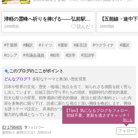
動物の共生、防災強化を推進します
津軽の霊峰へ祈りを捧げる——弘前駅から約1時間、エネルギー満ちる「岩木山神社」参拝記
14時間前
24時間前
#千葉県
#翻訳
#ドイツ
#選挙
#多言語
#ウクライナ
#通訳
#ロシア
#市議会議員
#柏市
#語学
#言語学
このブログのここがポイント
多彩なテーマと奥深い歴史背景
日本や世界の文化・歴史・地域に焦点を当て、知られざる側面を鋭く照ら
し出しています。伝統工芸の守り手たちの現状、戦国時代の歴史的遺産、
巨大な祭りの背景、戦争遺跡の歴史的価値、政治と経済の動向といった内
容を多角的に掘り下げ、読者に新たな視点と深い興味を喚起します。興味
を誘うテーマ設定と、具体的かつ端的な記述で、記事を読む意欲を高める
【Tips】気になるブログをフォロー。

魅力的な構成となっています。
登録不要。更新を逃さずキャッチ！
閉じる
1798405
9
週間IN:
9
週間OUT:
117
月間IN:
54