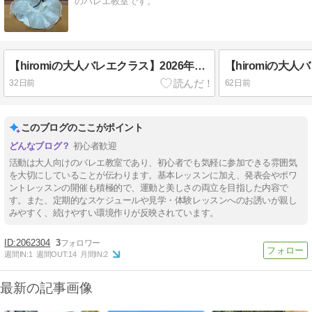
のバレエ教室です。
【hiromiの大人バレエクラス】2026年7月 屋内で体を鍛えられる 大人バレエは いかがでしょう。 [ 大人バレエ 柏 ］
32日前
62日前
このブログのここがポイント
初心者歓迎
活動は大人向けのバレエ教室であり、初心者でも気軽に参加できる雰囲気
を大切にしていることが伝わります。基本レッスンに加え、発表会やポワ
ントレッスンの開催も積極的で、運動と美しさの両立を目指した内容で
す。また、定期的なスケジュールや見学・体験レッスンへのお誘いが親し
みやすく、続けやすい環境作りが反映されています。
2062304
3
週間IN:
1
週間OUT:
14
月間IN:
2
最新の記事画像