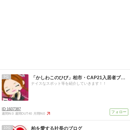
9
「かしわこのひび」柏市・CAP21入居者ブログ
ナイスなスポット等を紹介していきます！！
1607387
週間IN:
0
週間OUT:
40
月間IN:
0
10
柏を愛する社長のブログ