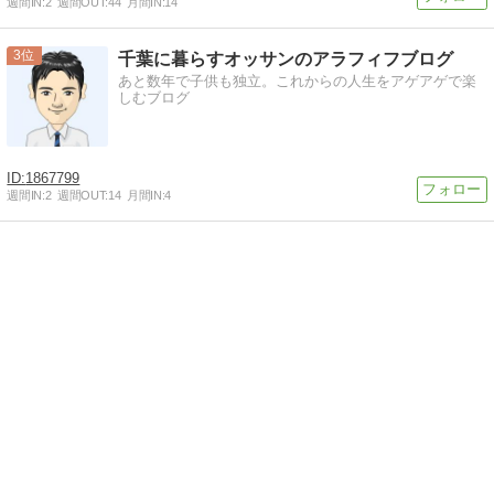
週間IN:
2
週間OUT:
44
月間IN:
14
3
千葉に暮らすオッサンのアラフィフブログ
あと数年で子供も独立。これからの人生をアゲアゲで楽
しむブログ
1867799
週間IN:
2
週間OUT:
14
月間IN:
4