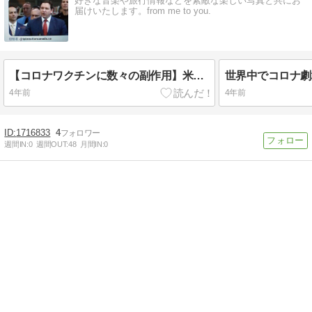
好きな音楽や旅行情報などを素敵な楽しい写真と共にお
届けいたします。from me to you.
【コロナワクチンに数々の副作用】米国フロリダ州 ロン・デサンティス知事Governor Ron DeSantis
4年前
4年前
1716833
4
週間IN:
0
週間OUT:
48
月間IN:
0