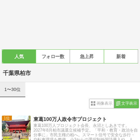
人気
フォロー数
急上昇
新着
千葉県柏市
1〜30位
画像表示
文字表示
1
東葛100万人政令市プロジェクト
東葛100万人プロジェクト会長、永沼としあきです。
2027年8月柏市議選立候補予定。「平和・教育・政治を自
分事に」市民主権の柏へ。スマート信号で安全な歩行・
自転車環境を整備。小3からの選択制外国語導入や、人と