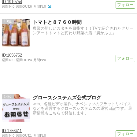
1919754
週間IN:
0
週間OUT:
6
月間IN:
0
13
トマトと８７６０時間
農業の新しいカタチを目指す！！TVで紹介されたグリー
ンアートトマトと変わり野菜の店『農かふぇ』
1056752
週間IN:
0
週間OUT:
4
月間IN:
0
14
グロースシステムズ公式ブログ
web、各種ビデオ製作、ナベシャツのフラットリバイス
などを運営するグロースシステムズの運営日記です。最
新情報もこちらで発信します。
1756411
週間IN:
0
週間OUT:
1
月間IN:
0