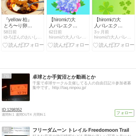
レエ 柏 ］
『yellow 柏』
【hiromiの大
【hiromiの大
とろ〜り卵の
人バレエクラ
人バレエクラ
濃厚ダブルチ
ス】2026年6
ス】2026年5
58日前
62日前
3ヶ月前
ゆろぽんのおいしいごはん。
hiromiの大人バレエクラス
hiromiの大人バレエクラス
ーズハンバー
月 初夏、気持
月 新緑の季
グオムライス
ちの良い季節
節、大人バレ
大人バレエい
エいかがでし
かがでしょ
ょう。 [ 大人
う。 [ 大人バ
バレエ 柏 ］
レエ 柏 ］
7
卓球とか手賀沼とか動画とか
千葉で卓球サークル主催してる人の自由日記※参加者募
集中です。http://taq.ninpou.jp/
1298352
週間IN:
1
週間OUT:
4
月間IN:
1
8
フリーダムーン トレイル Freedomoon Trail