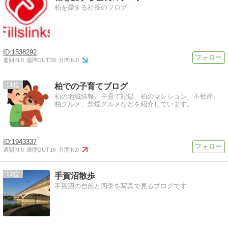
柏を愛する社長のブログ
1538292
週間IN:
0
週間OUT:
30
月間IN:
0
11
柏での子育てブログ
柏の地域情報、子育て記録、柏のマンション、不動産、
柏グルメ、禁煙グルメなどを紹介しています。
1943337
週間IN:
0
週間OUT:
16
月間IN:
0
12
手賀沼散歩
手賀沼の自然と四季を写真で見るブログです