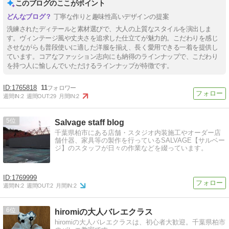
このブログのここがポイント
丁寧な作りと趣味性高いデザインの提案
洗練されたディテールと素材選びで、大人の上質なスタイルを演出しま
す。ヴィンテージ風や丈夫さを追求した仕立てが魅力的。こだわりを感じ
させながらも普段使いに適した洋服を揃え、長く愛用できる一着を提供し
ています。コアなファッション志向にも納得のラインナップで、こだわり
を持つ人に愉しんでいただけるラインナップが特徴です。
1765818
11
週間IN:
2
週間OUT:
29
月間IN:
2
5
Salvage staff blog
千葉県柏市にある店舗・スタジオ内装施工やオーダー店
舗什器、家具等の製作を行っているSALVAGE【サルベー
ジ】のスタッフが日々の作業などを綴っています。
1769999
週間IN:
2
週間OUT:
2
月間IN:
2
6
hiromiの大人バレエクラス
hiromiの大人バレエクラスは、初心者大歓迎。千葉県柏市