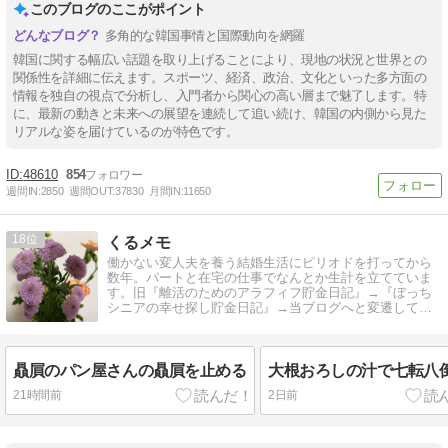
このブログのここがポイント
多角的な韓国事情と国際動向を網羅
韓国に関する幅広い話題を取り上げることにより、現地の状況と世界との
関係性を詳細に伝えます。スポーツ、経済、政治、文化といった多方面の
情報を独自の視点で分析し、入門者から関心の高い層まで魅了します。特
に、最新の動きと未来への展望を連続して追い続け、韓国の内側から見た
リアルな姿を届けているのが特色です。
48610
854
週間IN:
2850
週間OUT:
37830
月間IN:
11650
18
くるメモ
働かない変人夫を養う結婚生活にピリオドを打ってから
数年。パートと在宅の仕事でなんとか生計を立てていま
す。旧『離活のためのアラフィフ貯金日記』→『ぼっち
シニアの幸せ探し貯金日記』→当ブログへと変遷してい
ます。
贔屓のパン屋さんの贔屓を止める
大根おろしの汁で七転八
21時間前
2日前