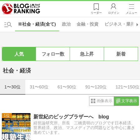
リーダー
ログイン
メニュー
※社会・経済(全て)
政治
金融・投資
ビジネス・業界
人気
フォロー数
急上昇
新着
社会・経済
1〜30位
31〜60位
61〜90位
91〜120位
121〜150位
画像表示
文字表示
1
新世紀のビッグブラザーへ blog
経世論研究所、所長 三橋貴明のブログです日本経済、
世界経済、政治、マスメディアの問題などを中心に書き
進めています。