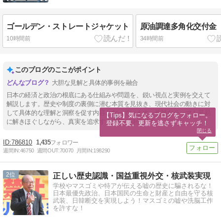
ゴールデン・ストレートジャケット
原油調達多角化交付金
10時間前
34時間前
このブログのここがポイント
大胆な見解と具体的事例を融合
日本の経済と政治の根底にある仕組みや問題を、鋭い視点と実例を交えて
解説します。歴史や制度の裏側に潜む本質を見抜き、現代社会の動きに対
して具体的な理解と洞察を促す内容となっています。複雑なテーマも平易
【Tips】気になるブログをフォロー。

に解きほぐしながら、真実を追求する姿勢が特徴です。
登録不要。更新を逃さずキャッチ！
閉じる
786810
1,435
週間IN:
46750
週間OUT:
70070
月間IN:
198290
2
正しい歴史認識・国益重視外交・核武装実現
学校やマスゴミや特アが伝える嘘の歴史に騙されるな！
日本最優先政治、日本国民の生命と財産と自由を守る核
武装、日韓断交を実現しよう！マスゴミの嘘や洗脳工作
を許すな！