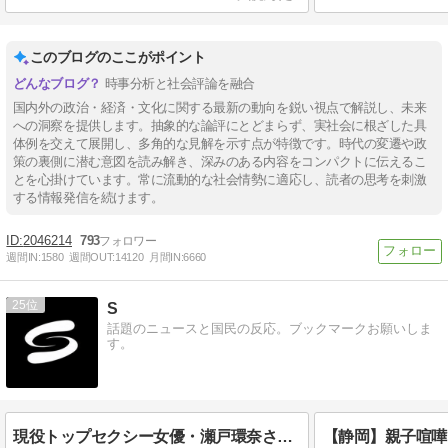
このブログのここがポイント
時事分析と社会評論を融合
国内外の政治・経済・文化に関する最新の動向を鋭い視点で解説し、未来
への洞察を提供します。抽象的な論評にとどまらず、実社会に根ざした具
体例を交えて展開し、多角的な見解を示す点が特徴です。時代の変遷や政
策の裏側に潜む意図を読み解き、深みのある内容をコンパクトに伝えるこ
とを心掛けています。常に流動的な社会情勢に適応し、読者の思考を刺激
する情報発信を続けます。
2046214
793
週間IN:
1580
週間OUT:
14120
月間IN:
6660
25
S
話題のニュースと国民の反応。ブックマークお願いしま
す。
現役トップセクシー女優・瀬戸環奈さんがパチンコ店イベントに参加した結果…