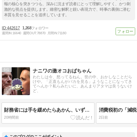
報の核心を突きつつも、深みに沈まず読者にとって理解しやすく、かつ刺
激的な視点を提供します。緻密な解釈と鋭い表現力で、時事の裏側に潜む
本質を見せることを追求しています。
442617
1,268
週間IN:
16640
週間OUT:
78870
月間IN:
71180
6
ナニワの激オコおばちゃん
わたしは今、怒ってるねん。世の中、おかしなことだら
けや。「正直もんがバカを見る」ようなことになってき
てへんか？私らみたいに、あんまりアタマは良うないけ
ど、
財務省には手を緩めたらあかん、いずれ歳入庁創設までやれば？で、米ではファウチもいよいよ逮捕？
20時間前
2日前
このブログのここがポイント