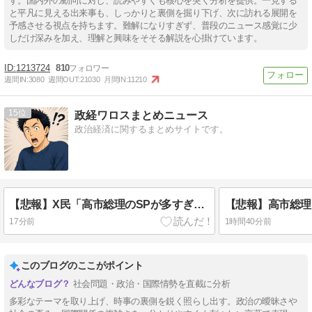
す。国内外の動向に対し、読みやすくも核心を突く分析を提供。一見する
と平凡に見える出来事も、しっかりと裏側を掘り下げ、次に訪れる展開を
予感させる視点を持ちます。難解になりすぎず、普段のニュース感覚に少
しだけ深みを加え、理解と興味をそそる解説を心掛けています。
1213724
810
週間IN:
3080
週間OUT:
21030
月間IN:
11210
15
政経ワロスまとめニュース
政治経済に関するまとめサイトです。
【悲報】X民「高市総理のSPが多すぎる！税金の無駄遣い！」→ ﾈｯﾄ「要人警護を手薄にさせて何がしたいんだ？」と批判殺到 ｗｗｗｗｗｗｗｗｗｗｗｗｗｗ
17分前
1時間40分前
このブログのここがポイント
社会問題・政治・国際情勢を直截に分析
多彩なテーマを取り上げ、時事の裏側を鋭く照らし出す。政治の曖昧さや