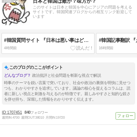
10
日本と韓国は敵か？味方か？
このサイトは日本と韓国を中心にアジアの問題を考える
サイトです。韓国関連ブログからの相互リンク歓迎して
います
#韓国質問サイト 『日本は悪い事はどれ位した？』、『チョッパリほど悪い民族いるか？いいや、いない！』
4時間前
16時間前
このブログのここがポイント
政治批評と社会問題を斬新な視点で解説
時事のテーマを鋭い言葉で突いており、社会や政治の裏側を明快に見せつ
つも、わかりやすさを追求しています。議論の核心を捉えるコラムは、読
者に新しい視点と刺激を与えるのが特徴です。親しみやすさと知的な鋭さ
を併せ持ち、深堀した情報をわかりやすく伝えます。
1707451
840
週間IN:
4700
週間OUT:
38010
月間IN:
19720