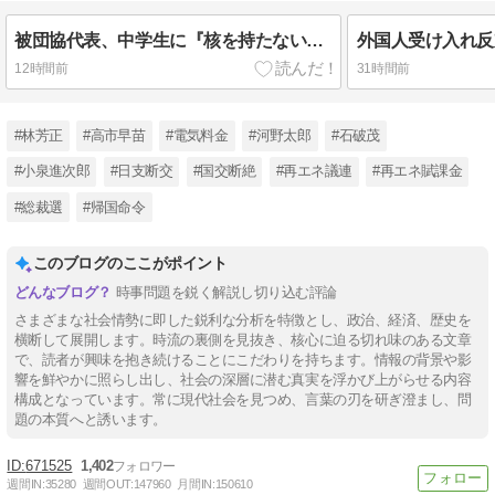
被団協代表、中学生に『核を持たないで日本を守れますか』と問われ危機感！回答は？『核廃絶』訴える馬鹿は日本の癌！中学生が正解！ 1945年の日本や2022年のウクライナなどで証明済み
12時間前
31時間前
#林芳正
#高市早苗
#電気料金
#河野太郎
#石破茂
#小泉進次郎
#日支断交
#国交断絶
#再エネ議連
#再エネ賦課金
#総裁選
#帰国命令
このブログのここがポイント
時事問題を鋭く解説し切り込む評論
さまざまな社会情勢に即した鋭利な分析を特徴とし、政治、経済、歴史を
横断して展開します。時流の裏側を見抜き、核心に迫る切れ味のある文章
で、読者が興味を抱き続けることにこだわりを持ちます。情報の背景や影
響を鮮やかに照らし出し、社会の深層に潜む真実を浮かび上がらせる内容
構成となっています。常に現代社会を見つめ、言葉の刃を研ぎ澄まし、問
題の本質へと誘います。
671525
1,402
週間IN:
35280
週間OUT:
147960
月間IN:
150610