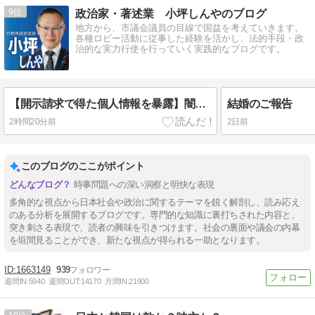
9
政治家・著述業 小坪しんやのブログ
地方から、市議会議員の目線で国益を考えていきます。
各種ロビー活動に従事した経験を活かし、法的手段・政
治的な実力行使を行っていく実践的なブログです。
【開示請求で得た個人情報を暴露】闇のクマさんが、百田尚樹氏および猫組長氏を提訴～全ての表現者に勝利を！
結婚のご報告
2時間20分前
2日前
このブログのここがポイント
時事問題への深い洞察と明快な表現
多角的な視点から日本社会や政治に関するテーマを鋭く解剖し、読み応え
のある分析を展開するブログです。専門的な知識に裏打ちされた内容と、
突き刺さる表現で、読者の興味を引きつけます。社会の裏面や議会の内幕
を垣間見ることができ、新たな視点が得られる一助となります。
1663149
939
週間IN:
5940
週間OUT:
14170
月間IN:
21900