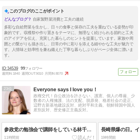
このブログのここがポイント
自家製野菜消費と工夫の連続
多彩な自給野菜を生かし、日々の食事と保存の工夫を重ねている姿勢が印
象的です。収穫祭や作り置きをテーマに、無理なく続けられる節約と工夫
のアイデアを伝え、充実した暮らしのヒントを提案しています。家族や周
囲との繋がりも描き出し、日常の中に彩りを添える細やかな工夫が魅力で
す。人情味と効率性を兼ね備えた丁寧な暮らしぶりがページ全体に漂いま
す。
34539
99
週間IN:
1840
週間OUT:
9010
月間IN:
8070
23
Everyone says I love you！
政権交代！自公政治を許さない、護憲、個人の尊厳、少
数者の人権擁護、法の支配、脱原発、格差社会の是正、
辺野古新基地建設反対、絶対平和主義、朝鮮韓国中国人
差別反対、歴史修正主義反対。
参政党の勉強会で講師をしている林千勝氏が広島・長崎に投下されたのは原爆ではないとデマを流し、神谷宗幣代表と参政党がそれを拡散。
11時間前
19時間前