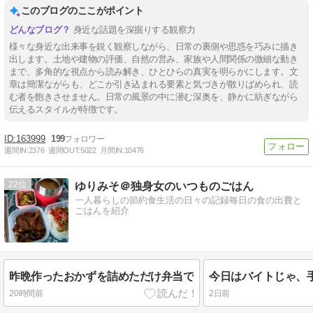
このブログのここがポイント
身近な話題を深掘りする観察力
様々な身近な出来事を鋭く観察しながら、日常の裏側や思惑を巧みに描き
出します。土地や建物の評価、自然の営み、家族や人間関係の微細な動き
まで、多角的な視点から読み解き、ひとひらの真実を明らかにします。文
章は簡潔ながらも、どこか引き込まれる要素と気づきが散りばめられ、読
む者を飽きさせません。日常の風景の中に潜む深奥を、静かに紡ぎながら
伝えるスタイルが特徴です。
163999
199
週間IN:
2376
週間OUT:
5022
月間IN:
10476
22
ゆりみそ＠独身女のいつものごはん
一人暮らしの節約食生活の日々の記録毎日の食の出費と
ごはんを紹介
昨晩作ったおかずを詰めただけ弁当で
今日はバイトじゃ、
20時間前
2日前