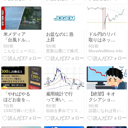
記録）
米メディア
お盆なのに 急
ドル円のリバ
「台風ドルフ
上昇
取りはネック
ィン、猛烈な
ラインが引け
5分前
5分前
6分前
こんなニュースにでくわした
恵那山麓にて株式投機
MoreAndMore Info
風と大雨で日
るようになっ
本を直撃！」
てから狙って
海外の反応
ます
「やればやる
雇用統計で行
【絶望】キオ
ほどお金を損
って来い、そ
クシアショッ
するAIの使い
して望みを託
クをまともに
7分前
8分前
9分前
1330万稼いだ元30代雑用バイトのブログ
自由を夢みてリスクをとる
話題になれば良いな〜、このブログ
方」
した4MAX
喰らったワイ
の末路がコチ
ラ