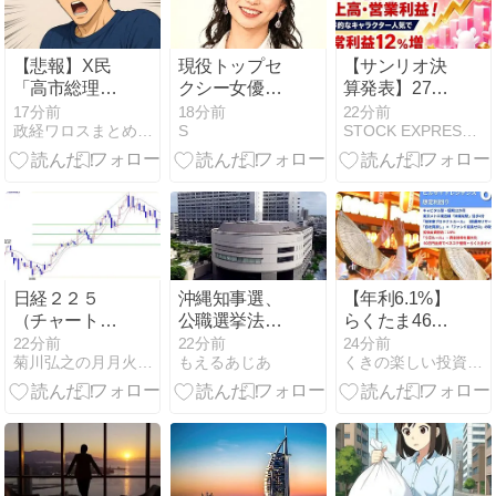
￥4,617 ク:
￥1,846
ポ:1847pt
【悲報】X民
現役トップセ
【サンリオ決
「高市総理の
クシー女優・
算発表】27年
SPが多すぎ
瀬戸環奈さん
3月期第1四半
17分前
18分前
22分前
政経ワロスまとめニュース
S
STOCK EXPRESS【株式特急】
る！税金の無
がパチンコ店
期は過去最高
駄遣い！」→
イベントに参
の売上高・営
ﾈｯﾄ「要人警護
加した結果…
業利益！世界
を手薄にさせ
的なキャラク
て何がしたい
ター人気で経
んだ？」と批
常利益12％増
判殺到 ｗｗｗ
ｗｗｗｗｗｗ
日経２２５
沖縄知事選、
【年利6.1%】
ｗｗｗｗｗ
（チャート分
公職選挙法違
らくたま46号
析）
反でポスター
（神楽坂トワ
22分前
22分前
24分前
菊川弘之の月月火水木金金
もえるあじあ
くきの楽しい投資生活
やのぼり旗
イシアヒルサ
367件に撤去
イドレジデン
命令 玉城デニ
ス）の評判・
ー氏（現職）
メリット・リ
200件、古謝
スクを徹底解
玄太氏 149
説！