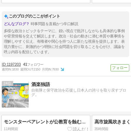
このブログのここがポイント
時事問題を直截かつ辛口解説
多様な政治トピックをテーマに、鋭い視点で批評しながらも具体的な事例
や背景情報を交えて解説します。政治・社会の動きに潜む本質や裏事情を
理解しやすく伝え、有権者や関心を持つ人に新たな視座を提供します。表
現力豊かに、刺激的かつ明快に社会問題を切り取ることを心がけ、議論を
呼ぶ内容を配信しています。
1197203
41
週間IN:
1830
週間OUT:
2150
月間IN:
7930
24
酒楽独語
自衛隊と保守政治を応援し日本人の誇りを取り戻すブロ
グ。
モンスターペアレントが公教育を蝕む元凶だ
高市旋風吹きまく
11時間前
35時間前