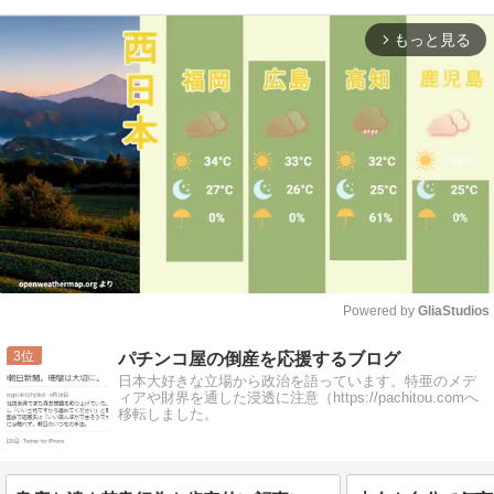
もっと見る
arrow_forward_ios
Powered by 
GliaStudios
Mute
3
パチンコ屋の倒産を応援するブログ
日本大好きな立場から政治を語っています。特亜のメデ
ィアや財界を通した浸透に注意（https://pachitou.comへ
移転しました。