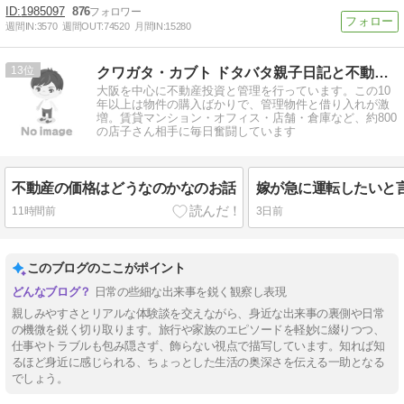
1985097
876
週間IN:
3570
週間OUT:
74520
月間IN:
15280
13
クワガタ・カブト ドタバタ親子日記と不動産管理 令和編
大阪を中心に不動産投資と管理を行っています。この10
年以上は物件の購入ばかりで、管理物件と借り入れが激
増。賃貸マンション・オフィス・店舗・倉庫など、約800
の店子さん相手に毎日奮闘しています
不動産の価格はどうなのかなのお話
11時間前
3日前
このブログのここがポイント
日常の些細な出来事を鋭く観察し表現
親しみやすさとリアルな体験談を交えながら、身近な出来事の裏側や日常
の機微を鋭く切り取ります。旅行や家族のエピソードを軽妙に綴りつつ、
仕事やトラブルも包み隠さず、飾らない視点で描写しています。知れば知
るほど身近に感じられる、ちょっとした生活の奥深さを伝える一助となる
でしょう。