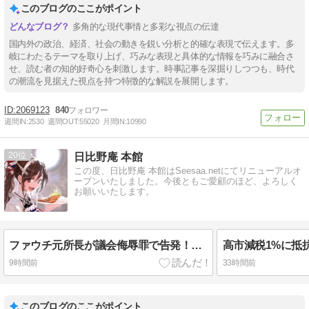
このブログのここがポイント
多角的な現代事情と多彩な視点の伝達
国内外の政治、経済、社会の動きを鋭い分析と的確な表現で伝えます。多
岐にわたるテーマを取り上げ、巧みな表現と具体的な情報を巧みに融合さ
せ、読む者の知的好奇心を刺激します。時事記事を深掘りしつつも、時代
の潮流を見据えた視点を持つ特徴的な解説を展開します。
2069123
840
週間IN:
2530
週間OUT:
55020
月間IN:
10990
20
日比野庵 本館
この度、日比野庵 本館はSeesaa.netにてリニューアルオ
ープンいたしました。今後ともご愛顧のほど、よろしく
お願いいたします。
ファウチ元所長が議会侮辱罪で告発！バイデン恩赦破られ州捜査で暴露されたワクチン不都合な真実…日本人の運命は 《新型コロナ追及シリーズ＃２》
9時間前
33時間前
このブログのここがポイント