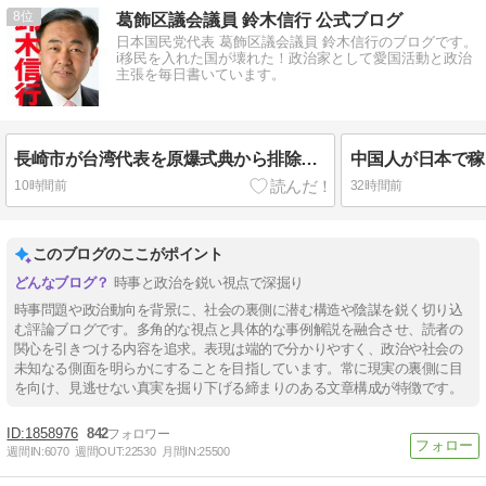
8
葛飾区議会議員 鈴木信行 公式ブログ
日本国民党代表 葛飾区議会議員 鈴木信行のブログです。
i移民を入れた国が壊れた！政治家として愛国活動と政治
主張を毎日書いています。
長崎市が台湾代表を原爆式典から排除？台湾激怒！民主国家を国際機関扱い？#葛飾区
10時間前
32時間前
このブログのここがポイント
時事と政治を鋭い視点で深掘り
時事問題や政治動向を背景に、社会の裏側に潜む構造や陰謀を鋭く切り込
む評論ブログです。多角的な視点と具体的な事例解説を融合させ、読者の
関心を引きつける内容を追求。表現は端的で分かりやすく、政治や社会の
未知なる側面を明らかにすることを目指しています。常に現実の裏側に目
を向け、見逃せない真実を掘り下げる締まりのある文章構成が特徴です。
1858976
842
週間IN:
6070
週間OUT:
22530
月間IN:
25500