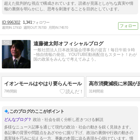
超えた批判的な視点で構成されています。読者が見落としがちな真実や情
報の裏側を明らかにし、思考を刺激することを目的としています。
996302
1,341
週間IN:
17910
週間OUT:
76700
月間IN:
74570
5
遠藤健太郎オフィシャルブログ
一般社団法人日本政策協会理事長の提言！毎日午前９時
−独自情報の発信。YOUTUBE動画配信もスタート！わが
国の政策をみんなで考えてみよう。
イオンモールはやはり要らんモール
高市消費減税に米国が
7時間前
31時間前
このブログのここがポイント
政治・社会を鋭く分析し惹きつける解説
多様なニュース記事を通じて現代の政治・社会の動きを鋭く見抜きます。
各記事の背景や問題点をあざやかに掘り下げ、政治の裏側や行政の動きの
真実味を巧みに伝える一方、事象の本質に迫る表現を心掛けています。情