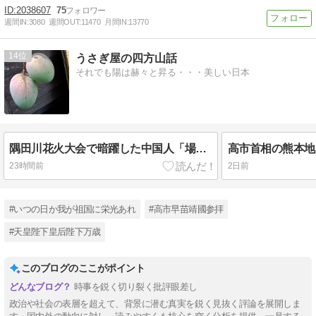
2038607
75
週間IN:
3080
週間OUT:
11470
月間IN:
13770
14
うさぎ屋の四方山話
それでも陽は赫々と昇る・・・美しい日本
隅田川花火大会で暗躍した中国人「場所取り転売ヤー」
高市首相の熊本地
23時間前
2日前
#いつの日か我が祖国に栄光あれ
#高市早苗靖國参拝
#天皇陛下皇后陛下万歳
このブログのここがポイント
時事を鋭く切り裂く批評眼差し
政治や社会の表層を超えて、背景に潜む真実を鋭く見抜く評論を展開しま