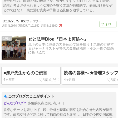
社会の歪み、国際関係の複雑さを、分かりやすくも刺々しい言葉で表現。
読者が考えさせられるような核心を突く文章が特徴的で、表層だけをなぞ
るのではなく、裏に潜む真実や予期せぬ見解を追求している。
1827575
858
週間IN:
2970
週間OUT:
121850
月間IN:
13560
16
せと弘幸Blog『日本よ何処へ』
現下の日本に渾身の力を込めて筆を揮う！気鋭の行動す
るジャーナリストが希代の金権政治家・小沢一郎の疑惑
に斬り込む！
■瀬戸先生からのご伝言
読者の皆様へ ★管理スタッ
4ヶ月前
4ヶ月前
このブログのここがポイント
多角的視点と鋭い切り口
多様なテーマを取り上げ、鋭い分析と時事の洞察を融合させた内容が特長
です。政治や社会問題に対して独自の視点を展開し、日本の今後や国家戦