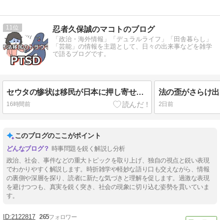
11
忍者久保誠のマコトのブログ
「政治・海外情報」「デュラルライフ」「田舎暮らし」
「芸能」の情報を主題として、日々の出来事などを雑学
で語るブログです。
セウタの惨状は移民が日本に押し寄せて街が乗っ取られる正夢か
16時間前
2日前
このブログのここがポイント
時事問題を鋭く解説し分析
政治、社会、事件などの重大トピックを取り上げ、独自の視点と鋭い表現
でわかりやすく解説します。時折雑学や軽妙な語り口も交えながら、情報
の裏側や深層を探り、読者に新たな気づきと理解を促します。過激な表現
を避けつつも、真実を鋭く突き、社会の現象に切り込む姿勢を貫いていま
す。
2122817
265