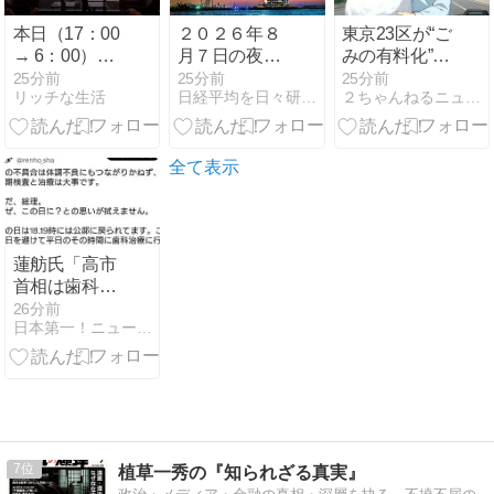
件、下地幹郎
氏 16件、比嘉
本日（17：00
２０２６年８
東京23区が“ご
隆氏 2件 県選
→ 6：00）の
月７日の夜間
みの有料化”を
管担当者「沖
売買サイン
結果。
検討
25分前
25分前
25分前
縄は圧倒的に
リッチな生活
日経平均を日々研究するブログ
２ちゃんねるニュース超速＋
多い」
全て表示
蓮舫氏「高市
首相は歯科受
診を8月6日
26分前
日本第一！ニュース録
（原爆の日）
を避けて行く
べきお立場で
はないでしょ
うか」
7
植草一秀の『知られざる真実』