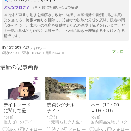
時事と政治を鋭い視点で解説
国内外の重要な動きを紐解き、政治、経済、国際情勢の裏側に潜む本質に
光を当てる。誇張や偏りを排除し、冷静かつ鋭敏な分析を展開。読者の関
心を引きつけ、未来への視座を提供するための深掘り解説を行います。ど
の一話も具体的な内容と見識を持ち、今日の動きを理解する手助けとなる
構成です。
1961953
943
週間IN:
15310
週間OUT:
84450
月間IN:
64410
最新の記事画像
デイトレード
売買シグナル
本日（17：00
に関して最近
ナイト
→ 06：00）の
思うこと
売買サイン
4分前
5分前
5分前
握力ゼロのデイトレード記録
＊素晴らしき人生＊
国内商品先物ブログ
（2026/8/10の
デイトレード