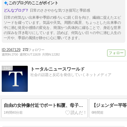
このブログのここがポイント
日常のささやかな気づき描写と季節感
日常の何気ない出来事や季節の移ろいに鋭く目を向け、繊細に捉えたエピ
ソードを綴っています。気温や天気、周囲の風景、ちょっとした出来事の
中に潜む発見や感情の変化を、簡潔かつ具体的に綴ることで、身近な世界
の深みを浮き彫りにしています。読めば、何気ない日々の中に潜む人生の
一片や、季節の風情が静かに心に響いてきます。
2047129
272
週間IN:
2700
週間OUT:
11928
月間IN:
12282
19
トータルニュースワールド
社会の話題と反応を発信していくネットメディア
自由の女神像付近でボート転覆、母子2人死亡――定員10人の船に14人
1時間40分前
6時間前