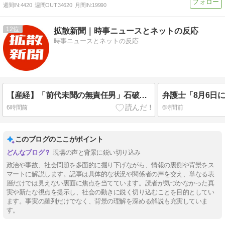
週間IN:
4420
週間OUT:
34620
月間IN:
19990
12
拡散新聞｜時事ニュースとネットの反応
時事ニュースとネットの反応
【産経】「前代未聞の無責任男」石破前首相「消費減税」反対、衆参過半数割れの自覚なし 石破氏には「最低限の責任感」すら決定的に欠落している ➾ ネット「首相を辞任したくない理由が『南海トラフと首都直下型地震がいつ起こるかもわからない』だったからなｗｗ」
6時間前
6時間前
このブログのここがポイント
現場の声と背景に鋭い切り込み
政治や事故、社会問題を多面的に掘り下げながら、情報の裏側や背景をス
マートに解説します。記事は具体的な状況や関係者の声を交え、単なる表
層だけでは見えない裏面に焦点を当てています。読者が気づかなかった真
実や新たな視点を提示し、社会の動きに鋭く切り込むことを目的としてい
ます。事実の羅列だけでなく、背景の理解を深める解説も充実していま
す。