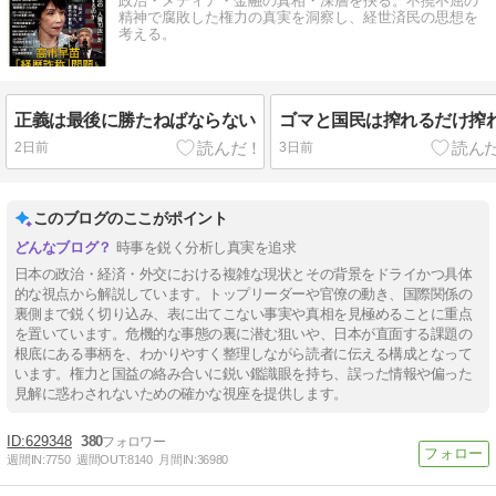
政治・メディア・金融の真相・深層を抉る。不撓不屈の
精神で腐敗した権力の真実を洞察し、経世済民の思想を
考える。
正義は最後に勝たねばならない
ゴマと国民は搾れるだけ搾
2日前
3日前
このブログのここがポイント
時事を鋭く分析し真実を追求
日本の政治・経済・外交における複雑な現状とその背景をドライかつ具体
的な視点から解説しています。トップリーダーや官僚の動き、国際関係の
裏側まで鋭く切り込み、表に出てこない事実や真相を見極めることに重点
を置いています。危機的な事態の裏に潜む狙いや、日本が直面する課題の
根底にある事柄を、わかりやすく整理しながら読者に伝える構成となって
います。権力と国益の絡み合いに鋭い鑑識眼を持ち、誤った情報や偏った
見解に惑わされないための確かな視座を提供します。
629348
380
週間IN:
7750
週間OUT:
8140
月間IN:
36980