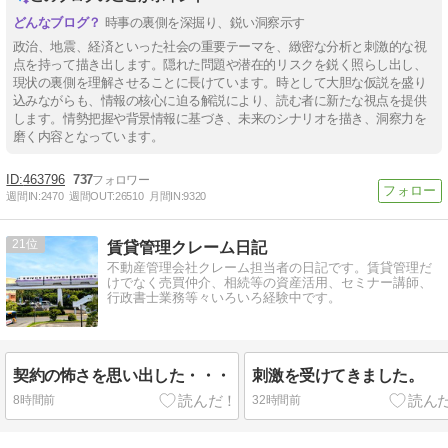
時事の裏側を深掘り、鋭い洞察示す
政治、地震、経済といった社会の重要テーマを、緻密な分析と刺激的な視
点を持って描き出します。隠れた問題や潜在的リスクを鋭く照らし出し、
現状の裏側を理解させることに長けています。時として大胆な仮説を盛り
込みながらも、情報の核心に迫る解説により、読む者に新たな視点を提供
します。情勢把握や背景情報に基づき、未来のシナリオを描き、洞察力を
磨く内容となっています。
463796
737
週間IN:
2470
週間OUT:
26510
月間IN:
9320
21
賃貸管理クレーム日記
不動産管理会社クレーム担当者の日記です。賃貸管理だ
けでなく売買仲介、相続等の資産活用、セミナー講師、
行政書士業務等々いろいろ経験中です。
契約の怖さを思い出した・・・
刺激を受けてきました。
8時間前
32時間前