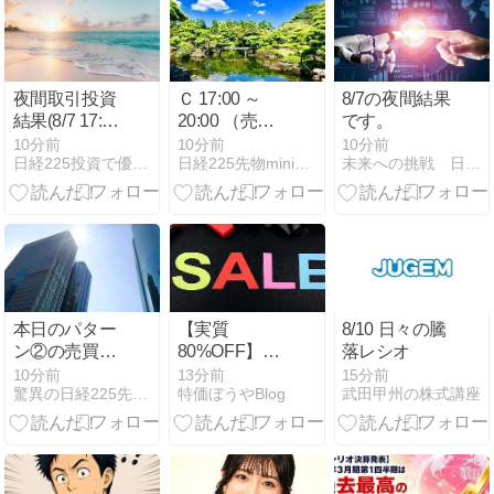
夜間取引投資
Ｃ 17:00 ～
8/7の夜間結果
結果(8/7 17:00
20:00 （売買
です。
～6: 00)
サイン）
10分前
10分前
10分前
日経225投資で優雅な暮らし
日経225先物mini投資法
未来への挑戦 日経225先物
本日のパター
【実質
8/10 日々の騰
ン②の売買サ
80%OFF】新
落レシオ
イン
美糖+(アラビ
10分前
13分前
15分前
驚異の日経225先物トレード
特価ぼうやBlog
武田甲州の株式講座
トウプラス)
機能性表示食
品 L-アラビノ
ース配合 1箱
40包( 価格: