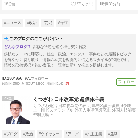
18分前
1時間30分前
#ニュース
#政治
#芸能
#保守
このブログのここがポイント
多彩な話題を短く核心突く解説
多様なテーマに即応し、社会、政治、エンタメ、事件などの最新トピック
を鮮やかに切り取り、情報の本質を視覚的に伝えるスタイルが特徴です。
情報の取捨選択と鋭い表現で、読者に新たな視点を提供します。
1804956
971
週間IN:
1580
週間OUT:
92900
月間IN:
5140
26
くつざわ 日本改革党 超個体主義
くつざわ亮治 日本改革党代表 元豊島区議会議員 9条廃
止 NHKスクランブル 外国人生活保護廃止 外国人技能実
習制度廃止
#ブログ
#政治
#ツイッター
#アニメ
#民主主義
#選挙