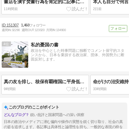
書店を潰す焚書行為を肯定的に記事にする末期状態
11時間前
2日前
151307
1,460
週間IN:
32290
週間OUT:
123320
月間IN:
134900
4
私的憂国の書
政治を中心とした時事問題に独断でコメント保守的スタ
ンスから、日本を棄損する政治家、団体、外国勢力に断
固反対します。
真の友を排し、核保有覇権国に平身低頭する愚――長崎が晒した恥ずべき「失政」
9時間前
33時間前
このブログのここがポイント
鋭い批評と国家問題への深い洞察
日本の政治やメディアに潜む偏向や操作の実態を鋭く切り取り、社会の真
の姿を追求します。各記事は具体性と論理性を持ち、一般的な表現の枠を