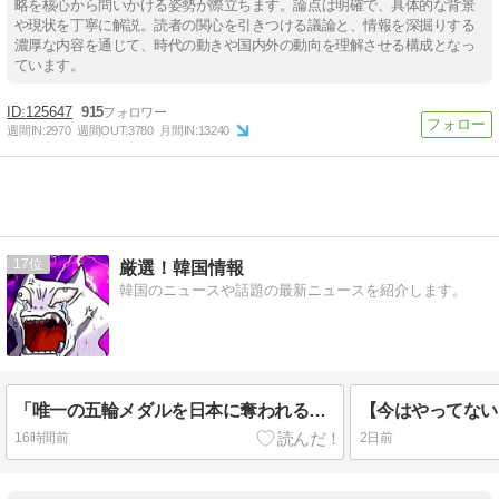
略を核心から問いかける姿勢が際立ちます。論点は明確で、具体的な背景
や現状を丁寧に解説。読者の関心を引きつける議論と、情報を深掘りする
濃厚な内容を通じて、時代の動きや国内外の動向を理解させる構成となっ
ています。
125647
915
週間IN:
2970
週間OUT:
3780
月間IN:
13240
17
厳選！韓国情報
韓国のニュースや話題の最新ニュースを紹介します。
「唯一の五輪メダルを日本に奪われるのか」外国人審判への“性接待”で大揺れの韓国サッカー界、ロンドン五輪メダル剝奪の可能性に戦々恐々「前例がない」
16時間前
2日前