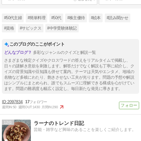
#50代主婦
#簡単料理
#50代
#株主優待
#絵本
#読み聞かせ
#資格
#サピックス
#中学受験体験記
このブログのここがポイント
多彩なジャンルのクイズと解説一覧
さまざまな検定クイズやクロスワードの答えをリアルタイムで掲載し、
日々の謎解き意欲を刺激します。解答だけでなく解説も丁寧に紹介し、ク
イズの背景知識や豆知識も併せて案内。テーマは天気やエンタメ、地域の
名物など多岐にわたり、飽きさせない工夫が光ります。問題の予想や解説
はシンプルにまとめられ、誰でもスムーズに理解できる構成を心がけてい
ます。問題の難易度も幅広く設定し、毎日新たな発見に導きます。
2097834
17
週間IN:
50
週間OUT:
1430
月間IN:
290
12
ラーナのトレンド日記
芸能・雑学など興味のあることを楽しくご紹介します。