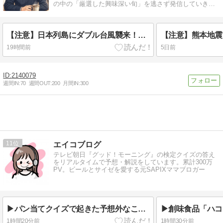
の中の「厳選した興味深い旬」を逃さず発信していきま
す。
【注意】日本列島にダブル台風襲来！飛行機欠航・地震連動の盲点
19時間前
5日前
2140079
週間IN:
70
週間OUT:
200
月間IN:
300
11
エイコブログ
テレビ朝日『グッド！モーニング』の検定クイズの答え
をリアルタイムで予想・解説をしています。累計300万
PV。ビールとサイゼを愛する元SAPIXママブロガー
▶パン当てクイズで起きた予想外なことは？（エンタメ検定）
1時間20分前
1時間30分前