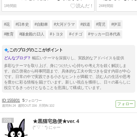
1時間前
24時間前
#花
#日本史
#自動車
#大河ドラマ
#鉄道
#育児
#伊豆
#教育
#鎌倉殿の13人
#トヨタ
#イチゴ
#サッカー日本代表
このブログのここがポイント
幅広いテーマを深掘りし、実践的なアドバイスを提供
多彩なテーマを取り上げ、身につけたい心持ちや考え方を鋭く解説しま
す。自己啓発から時事問題まで、具体的な工夫や気づきを促す内容が中心
です。日常の中で実践できる小さなヒントが満載で、読む人の生活や思考
を豊かに彩る情報を届けています。新しい視点を獲得し、日々の暮らしに
役立てるきっかけとなることを意識して構成しています。
155931
5
週間IN:
24
週間OUT:
156
月間IN:
102
22
★黒猫宅急便★ver.４
(*´▽｀*) にゃー