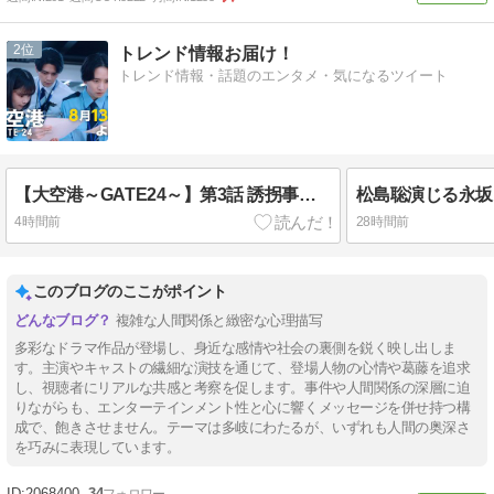
2
トレンド情報お届け！
トレンド情報・話題のエンタメ・気になるツイート
【大空港～GATE24～】第3話 誘拐事件発生!? “万智”趣里が目を離した隙に……
4時間前
28時間前
このブログのここがポイント
複雑な人間関係と緻密な心理描写
多彩なドラマ作品が登場し、身近な感情や社会の裏側を鋭く映し出しま
す。主演やキャストの繊細な演技を通じて、登場人物の心情や葛藤を追求
し、視聴者にリアルな共感と考察を促します。事件や人間関係の深層に迫
りながらも、エンターテインメント性と心に響くメッセージを併せ持つ構
成で、飽きさせません。テーマは多岐にわたるが、いずれも人間の奥深さ
を巧みに表現しています。
2068400
34