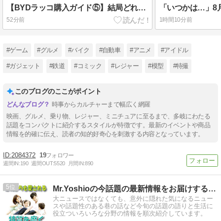
【BYDラッコ購入ガイド⑤】結局どれ? 用途別の超・主観的ベストチョイス
52分前
1時間10分前
#ゲーム
#グルメ
#バイク
#自動車
#アニメ
#アイドル
#ガジェット
#鉄道
#コミック
#レジャー
#模型
#特撮
このブログのここがポイント
時事からカルチャーまで幅広く網羅
映画、グルメ、乗り物、レジャー、ミニチュアに至るまで、多岐にわたる
話題をコンパクトに紹介するスタイルが特徴です。最新のイベントや商品
情報を的確に伝え、読者の知的好奇心を刺激する内容となっています。
2084372
19
週間IN:
190
週間OUT:
5520
月間IN:
890
5
Mr.Yoshioの今話題の最新情報をお届けするブログ
大ニュースではなくても、意外に隠れた気になるニュー
スや話題性のある巷の話など今旬の話題の語りと生活に
役立ついろいろな分野の情報を順次紹介しています。