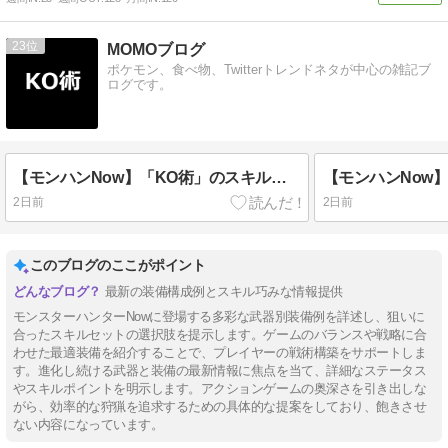
23
MOMOブログ
ポケモン、食べ物、Twitterトレンドネタが中心の雑記ブ
ログです。
【モンハンNow】「KO術」のスキル効果と発動する防具 / 与えた気絶蓄積値に応じたダメージを与える「ダブルインパクト」と相性が良い
2日前
2日前
このブログのここがポイント
最新の装備構成例とスキル巧みな情報提供
モンスターハンターNowに登場する多彩な武器別装備例を詳述し、狙いに
合ったスキルセットの選択肢を提示します。ゲームのバランスや戦略に合
わせた最適装備を紹介することで、プレイヤーの戦術構築をサポートしま
す。進化し続ける武器と装備の最新情報に焦点を当て、詳細なステータス
やスキルポイントを明示します。アクションゲームの奥深さを引き出しな
がら、効率的な狩猟を追求するための具体的な提案をしており、飽きさせ
ない内容になっています。