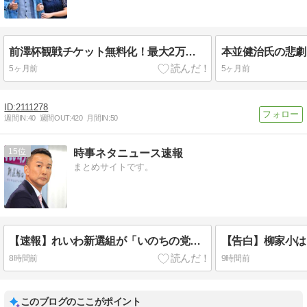
前澤杯観戦チケット無料化！最大2万人が楽しむゴルフイベントの魅力
5ヶ月前
5ヶ月前
2111278
週間IN:
40
週間OUT:
420
月間IN:
50
15
時事ネタニュース速報
まとめサイトです。
【速報】れいわ新選組が「いのちの党」に党名変更 略称は「いのち」へ
8時間前
9時間前
このブログのここがポイント