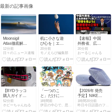
最新の記事画像
Moonsigil
机に小さな遊
【速報】中国
Atlas徹底解
び心を｜エレ
外務省、広島
剖：盤面とカ
コム EGG
原爆投下に関
12分前
20分前
20分前
日々のニュース速報
モノえらび編集部
おーるじゃんる
ードが織りな
MOUSEの着
して「同情を
す新次元デッ
せ替えと使い
得ようと核被
キ構築戦略
勝手
害者の立場を
政治利用」
【BYDラッコ
「一つのこ
【2026年 発売
購入ガイド
と」だけに生
予定】NIKE W
⑤】結局ど
きる危うさ。
MIND 001
52分前
1時間前
1時間20分前
ホビーちゃんねる
伊豆の中心で、思いをさけぶ
昨日今日話題のファッション・音楽・ライフスタイル・カルチャ…
れ? 用途別の
――効率主義
“Palest Purple”
超・主観的ベ
を超えて「文
(ナイキ マイ