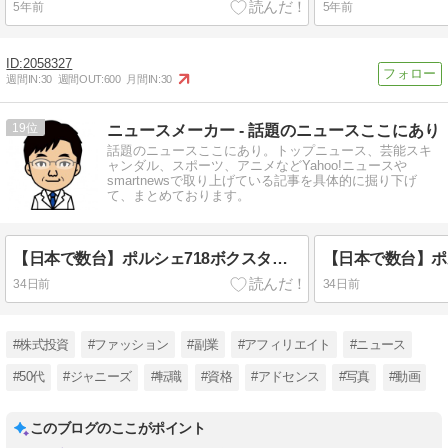
5年前
5年前
2058327
週間IN:
30
週間OUT:
600
月間IN:
30
19
ニュースメーカー - 話題のニュースここにあり
話題のニュースここにあり。トップニュース、芸能スキ
ャンダル、スポーツ、アニメなどYahoo!ニュースや
smartnewsで取り上げている記事を具体的に掘り下げ
て、まとめております。
【日本で数台】ポルシェ718ボクスターに245/35R20・305/30R20を装着｜日本でも希少なワイド仕様とは(3回目）
34日前
34日前
#株式投資
#ファッション
#副業
#アフィリエイト
#ニュース
#50代
#ジャニーズ
#転職
#資格
#アドセンス
#写真
#動画
このブログのここがポイント