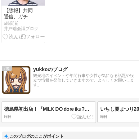
判明
開幕『脱力タ
イムズ』
【悲報】共同
通信、ガチで
逝
5時間前
井戸端会議ブログ
く・・・・・・
7
yukkoのブログ
観光地のイベントや年間行事や女性が気になる話題や役
立つ情報を発信していきますので、よろしくお願いしま
す。
徳島県初出店！『MILK DO dore iku?徳島藍住店』8月10日オープン！
昨日
昨日
このブログのここがポイント