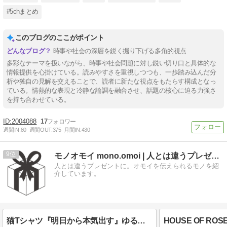
#5chまとめ
このブログのここがポイント
時事や社会の深層を鋭く掘り下げる多角的視点
多彩なテーマを扱いながら、時事や社会問題に対し鋭い切り口と具体的な
情報提供を心掛けている。読みやすさを重視しつつも、一歩踏み込んだ分
析や独自の見解を交えることで、読者に新たな視点をもたらす構成となっ
ている。情熱的な表現と冷静な論調を融合させ、話題の核心に迫る力強さ
を持ち合わせている。
2004088
17
週間IN:
80
週間OUT:
375
月間IN:
430
9
モノオモイ mono.omoi | 人とは違うプレゼントに。
人とは違うプレゼントに。オモイを伝えられるモノを紹
介しています。
猫Tシャツ『明日から本気出す』ゆるかわ猫に癒される人気Tシャツ