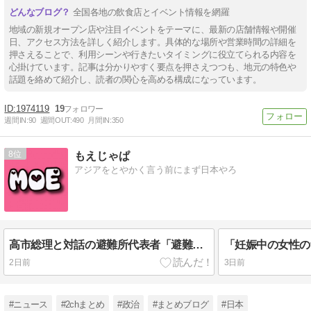
全国各地の飲食店とイベント情報を網羅
地域の新規オープン店や注目イベントをテーマに、最新の店舗情報や開催
日、アクセス方法を詳しく紹介します。具体的な場所や営業時間の詳細を
押さえることで、利用シーンや行きたいタイミングに役立てられる内容を
心掛けています。記事は分かりやすく要点を押さえつつも、地元の特色や
話題を絡めて紹介し、読者の関心を高める構成になっています。
1974119
19
週間IN:
90
週間OUT:
490
月間IN:
350
8
もえじゃぱ
アジアをとやかく言う前にまず日本やろ
高市総理と対話の避難所代表者「避難所の生活は至れり尽くせりで全く不自由ない、ありがとう！日本人でよかった！」
2日前
3日前
#ニュース
#2chまとめ
#政治
#まとめブログ
#日本