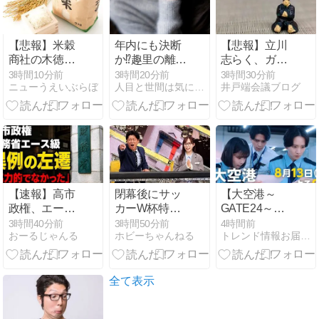
【悲報】米穀
年内にも決断
【悲報】立川
商社の木徳神
か⁉趣里の離婚
志らく、ガチ
糧4-6月期経常
Ｘデー我慢の
でブチギレて
3時間10分前
3時間20分前
3時間30分前
ニューうえいぶらぼ
人目と世間は気になります。
井戸端会議ブログ
利益が前年同
限界…。※私
しま
期比97.7％減
の本音
う！！！！！！
の0.7億円に減
益
【速報】高市
閉幕後にサッ
【大空港～
政権、エース
カーW杯特別
GATE24～】
級の財務官
企画、パンサ
第3話 誘拐事
3時間40分前
3時間50分前
4時間前
おーるじゃんる
ホビーちゃんねる
トレンド情報お届け！
僚・一松旬氏
ー尾形興奮も
件発生!? “万
を左遷「彼は
中継回線トラ
智”趣里が目を
協力的でなか
ブルで「ピン
離した隙
った」財務省
芸人に勝手に
に……
全て表示
の言いなりで
ツッコむアワ
はないことが
ード」が緊急