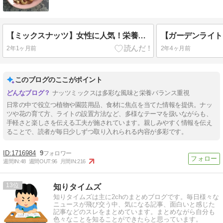
【ミックスナッツ】女性に人気！栄養成分は！？
2年1ヶ月前
2年4ヶ月前
このブログのここがポイント
ナッツミックスは多彩な風味と栄養バランス重視
日常の中で役立つ植物や園芸用品、食材に焦点を当てた情報を提供。ナッ
ツや花の育て方、ライトの設置方法など、多様なテーマを扱いながらも、
手軽さと楽しさを伝える工夫が施されています。親しみやすく情報を伝え
ることで、読者が毎日少しずつ取り入れられる内容が多彩です。
1716984
9
週間IN:
48
週間OUT:
96
月間IN:
216
13
知りタイムズ
知りタイムズは主に2chのまとめブログです。毎日様々な
ニュースが飛び交う中、気になる記事、面白いと感じた
記事などのスレをまとめています。まとめながら自分も
色々なことを知ることができたらと思っています。