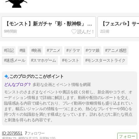
【モンスト】新ガチャ「彩・獣神祭」 新限定キャラ：カーミラ、ツクモ 使ってみた！【モンスト公式】
【フェスバ+】サ
9時間前
2日前
#日記
#猫
#映画
#アニメ
#ドラマ
#ウマ娘
#アニメ感想
#迷惑メール
#スマホゲーム
#モンスト
#モンスターストライク
このブログのここがポイント
多彩な企画とイベント情報を網羅
モンストのさまざまなイベントや裏話を鋭く分析し、新企画やコラボ、オ
ーディション情報まで詳細に解説します。動画や配信のレポートを交え、
臨場感ある内容で綴られており、プレイ動画や攻略情報も盛り込まれてい
ます。幅広いジャンルの情報を一つにまとめ、熱心なプレイヤーや関心を
持つ方々の知識欲を満たす構成となっています。訪れるたびに新たな視点
と刺激を得られる内容です。
2079551
7
週間IN:
23
週間OUT:
123
月間IN:
120