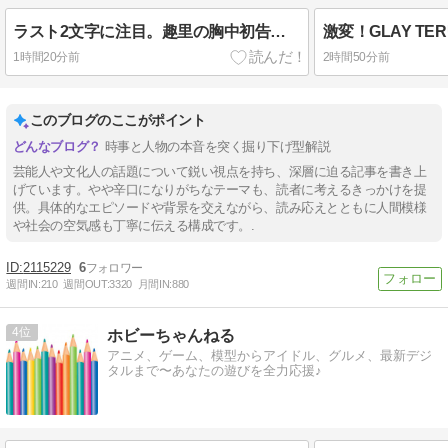
ラスト2文字に注目。趣里の胸中初告白！三山凌輝が密会…※私の本音
1時間20分前
2時間50分前
このブログのここがポイント
時事と人物の本音を突く掘り下げ型解説
芸能人や文化人の話題について鋭い視点を持ち、深層に迫る記事を書き上
げています。やや辛口になりがちなテーマも、読者に考えるきっかけを提
供。具体的なエピソードや背景を交えながら、読み応えとともに人間模様
や社会の空気感も丁寧に伝える構成です。.
2115229
6
週間IN:
210
週間OUT:
3320
月間IN:
880
4
ホビーちゃんねる
アニメ、ゲーム、模型からアイドル、グルメ、最新デジ
タルまで〜あなたの遊びを全力応援♪