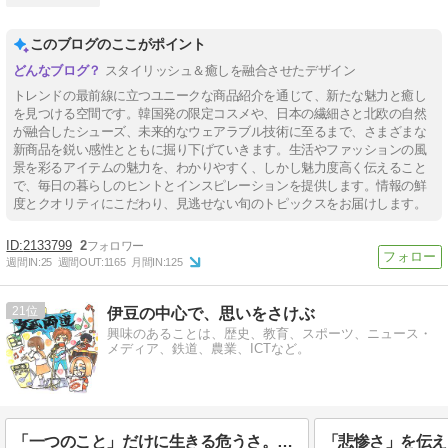
このブログのここがポイント
スタイリッシュ＆癒しを融合させたデザイン
トレンドの最前線に立つユニークな商品紹介を通じて、新たな魅力と癒し
を見つける空間です。韓国発の限定コスメや、日本の繊細さと北欧の自然
が融合したシューズ、未来的なウェアラブル技術に至るまで、さまざまな
新商品を鋭い感性とともに掘り下げていきます。生活やファッションの風
景を彩るアイテムの魅力を、わかりやすく、しかし魅力度高く伝えること
で、毎日の暮らしのヒントとインスピレーションを提供します。情報の鮮
度とクオリティにこだわり、見逃せない旬のトピックスをお届けします。
2133799
2
週間IN:
25
週間OUT:
1165
月間IN:
125
21
伊豆の中心で、思いをさけぶ
興味のあることは、歴史、教育、スポーツ、ニュース・
メディア、鉄道、農業、ICTなど。
「一つのこと」だけに生きる危うさ。――効率主義を超えて「文武両道」が教える人生の安全網