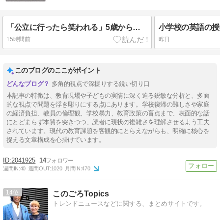
「公立に行ったら笑われる」5歳から受験漬け。高校まで公立の39歳夫が見た妻の「ある豹変」とは【専門家助言】
15時間前
昨日
このブログのここがポイント
多角的視点で深掘りする鋭い切り口
本記事の特徴は、教育現場や子どもの実情に深く迫る鋭敏な分析と、多面
的な視点で問題を浮き彫りにする点にあります。学校復帰の難しさや家庭
の経済負担、教員の倫理観、学校暴力、教育政策の盲点まで、表面的な話
にとどまらず本質を突きつつ、読者に現状の複雑さを理解させるよう工夫
されています。現代の教育課題を客観的にとらえながらも、明確に核心を
捉える文章構成を心掛けています。
2041925
14
週間IN:
40
週間OUT:
1020
月間IN:
470
14
このごろTopics
トレンドニュースなどに関する、まとめサイトです。