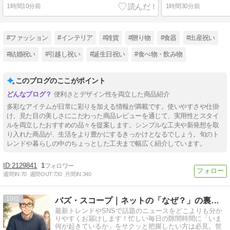
1時間10分前
1時間30分前
#ファッション
#インテリア
#雑貨
#贈り物
#食器
#出産祝い
#結婚祝い
#引越し祝い
#誕生日祝い
#食べ物・飲み物
このブログのここがポイント
便利さとデザイン性を両立した商品紹介
多彩なアイテムが日常に彩りを加える情報が満載です。使いやすさや仕掛
け、見た目の美しさにこだわった商品レビューを通じて、実用性とスタイ
ルを両立したおすすめの品々を提案します。シンプルな工夫や新発想を取
り入れた商品が、生活をより豊かにするきっかけとなるでしょう。旬のト
レンドや暮らしの中のちょっとした工夫まで幅広く紹介しています。
2129841
1
週間IN:
70
週間OUT:
730
月間IN:
340
10
バズ・スコープ｜ネットの「なぜ？」の裏側を深掘り
最新トレンドやSNSで話題のニュースをどこよりも分か
りやすくお届けします！忙しい毎日の隙間時間に「いま
何が起きているか」をサクッと把握したい方は必見。世