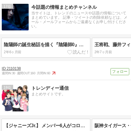
17
今話題の情報まとめチャンネル
当サイトは、トレンドのニュースや話題の情報について
まとめています。 記事・ツイートの削除依頼などは、メ
ール・メールフォームからご遠慮なくお申し付けくださ
い。
陰陽師の誕生秘話を描く『陰陽師0』！BUMPOFCHICKENの新曲も注目！
2年6ヶ月前
2年7ヶ月前
2110138
週間IN:
30
週間OUT:
160
月間IN:
60
18
トレンディー通信
まとめサイトです。
【ジャニーズJr.】 メンバー6人がコロナ感染のTravis Japan 活動再開を報告で称賛の声続々！！