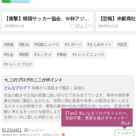
【衝撃】韓国サッカー協会、Ｗ杯アジア予選で外国人審判員に性的接待⁉
1時間50分前
3時間10分前
#速報
#政治
#芸能ニュース
#スポーツ
#まとめサイト
#皇室
#社会
#国際
#エンタメ
#事故
#トレンドニュース
#トレンドブログ
このブログのここがポイント
時事から芸能まで幅広く深掘り
社会の動きや文化の変遷に鋭い切り口で光を当てています。事件や異常事
象を詳細に解説しながらも、背景に潜む真意や未来への提言を淡々と伝え
るスタイルが特徴です。事実の裏側や社会の潮流を追いながら、読者の理
解と考えるきっかけを提供します。丁寧な情報分析とともに、新たな視点
【Tips】気になるブログをフォロー。

を得たい方に適した内容となっています。
登録不要。更新を逃さずキャッチ！
閉じる
2114421
11
週間IN:
261
週間OUT:
3222
月間IN:
1233