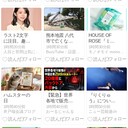
ストチョイス
武両道」が教
ンド “ペイレ
える人生の安
ストパープ
全網
ル”) [HQ4309-
500]
ラスト2文字
熊本地震 八代
HOUSE OF
に注目。趣里
市で亡くなっ
ROSE『ミン
の胸中初告
た男性遺族の
トリープ クー
1時間20分前
1時間30分前
1時間30分前
人目と世間は気になります。
BuzzTube：話題・流行・旬・最新・注目の動画サイト
モノオモイ mono.omoi | 人とは違うプレゼントに。
白！三山凌輝
思い「笑った
ル ボディシー
が密会…※私
顔いっぱい見
ト』汗・ベタ
の本音
たかった」
つきを瞬間リ
(2026年8月7
フレッシュ！
日)
ハムスターの
【緊急】世界
『りくりゅ
日
各地で販売の
う』について
中国企業
まとめてみた
1時間40分前
1時間40分前
1時間50分前
井戸端会議ブログ
おーるじゃんる
ニュー芸能速ch
Zbtlink製ルー
ター20機種に
バックドア、