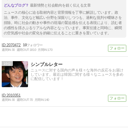
最新情勢と社会動向を鋭く伝える文章
ニュースの核心に迫る取材内容と背景情報を丁寧に解説しています。政
治、事件、文化など幅広い分野を深掘りしつつも、過剰な批判や曖昧さを
排除。時に社会の動きや事件の現場の緊迫感を伝える表現により、読む者
の感性を揺さぶるリアルな内容となっています。事実伝達と同時に、瞬間
の空気感や社会の変化を的確に伝えることに重きを置いています。
2070472
10
週間IN:
30
週間OUT:
1810
月間IN:
170
16
シンプルレター
ニュースに対する国内の声＆様々な海外の反応をお届け
しています。最近は韓国に関する様々なニュースを多め
に配信しています！
2010351
週間IN:
30
週間OUT:
70
月間IN:
140