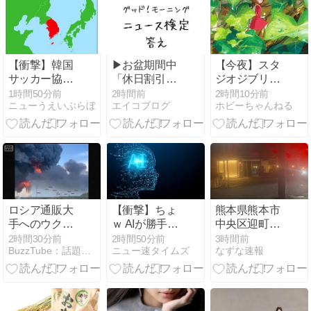
外部から完全
制御のおそれ
【衝撃】韓国
▶お盆期間中
【今夜】スタ
サッカー協
「休日割引」
ジオジブリ
会、Ｗ杯アジ
が適用される
『借りぐらし
1時間50分前
2時間前
2時間10分前
ニューうえいぶらぼ
エイコブログ
ホビーちゃんねる
ア予選で外国
日は？
のアリエッテ
人審判員に性
（NEWS検
ィ』金曜ロー
的接待⁉
定）
ドショーでノ
ーカット放送
ロシア通販大
【衝撃】ちょ
熊本県熊本市
手へのウクラ
ｗ AIが勝手に
中央区迎町1
イナの攻撃 影
サイバー攻撃
丁目で火事
2時間30分前
2時間50分前
3時間前
BuzzTube：話題・流行・旬・最新・注目の動画サイト
ニュー速タイムズ
なずな速報
響じわり 中小
とかｗｗｗお
企業弱体化や
まえら見てみ
物流費用の増
ろｗｗｗ
加も(2026年8
月7日)