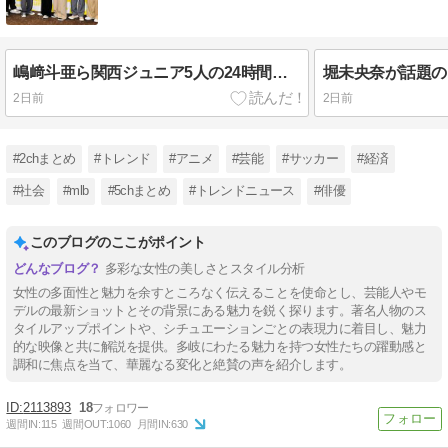
嶋﨑斗亜ら関西ジュニア5人の24時間テレビ大抜擢とチャリTシャツ姿の最新姿にファン大騒然！
2日前
2日前
#2chまとめ
#トレンド
#アニメ
#芸能
#サッカー
#経済
#社会
#mlb
#5chまとめ
#トレンドニュース
#俳優
このブログのここがポイント
多彩な女性の美しさとスタイル分析
女性の多面性と魅力を余すところなく伝えることを使命とし、芸能人やモ
デルの最新ショットとその背景にある魅力を鋭く探ります。著名人物のス
タイルアップポイントや、シチュエーションごとの表現力に着目し、魅力
的な映像と共に解説を提供。多岐にわたる魅力を持つ女性たちの躍動感と
調和に焦点を当て、華麗なる変化と絶賛の声を紹介します。
2113893
18
週間IN:
115
週間OUT:
1060
月間IN:
630