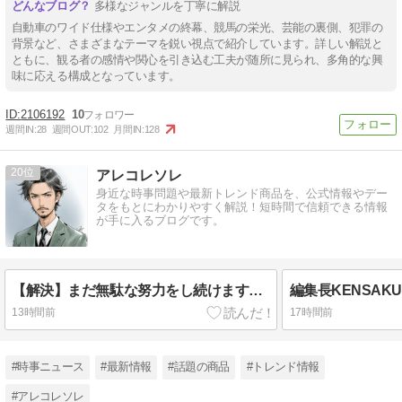
多様なジャンルを丁寧に解説
自動車のワイド仕様やエンタメの終幕、競馬の栄光、芸能の裏側、犯罪の
背景など、さまざまなテーマを鋭い視点で紹介しています。詳しい解説と
ともに、観る者の感情や関心を引き込む工夫が随所に見られ、多角的な興
味に応える構成となっています。
2106192
10
週間IN:
28
週間OUT:
102
月間IN:
128
20
アレコレソレ
身近な時事問題や最新トレンド商品を、公式情報やデー
タをもとにわかりやすく解説！短時間で信頼できる情報
が手に入るブログです。
【解決】まだ無駄な努力をし続けますか？腸内フローラ検査など、ご自宅でできる検査サービスショップ【プリメディカショップ】ならたった1回で驚くほど簡単に悩みが解消する事実
13時間前
17時間前
#時事ニュース
#最新情報
#話題の商品
#トレンド情報
#アレコレソレ