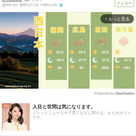
週間IN:
250
週間OUT:
730
月間IN:
1150
もっと見る
arrow_forward_ios
Powered by 
GliaStudios
Mute
3
人目と世間は気になります。
トレンドニュースや子育てなどに関する、まとめサイト
です。