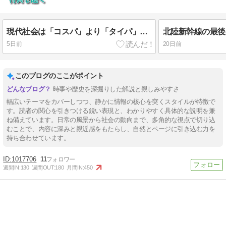
現代社会は「コスパ」より「タイパ」の時代なのか？
5日前
20日前
このブログのここがポイント
時事や歴史を深掘りした解説と親しみやすさ
幅広いテーマをカバーしつつ、静かに情報の核心を突くスタイルが特徴で
す。読者の関心を引きつける鋭い表現と、わかりやすく具体的な説明を兼
ね備えています。日常の風景から社会の動向まで、多角的な視点で切り込
むことで、内容に深みと親近感をもたらし、自然とページに引き込む力を
持ち合わせています。
1017706
11
週間IN:
130
週間OUT:
180
月間IN:
450