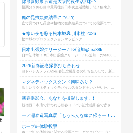
你最喜歡東京還是大阪的夜生活風格？
投票分享你心目中最嚮往的日本夜生活體驗。想了解東京新宿池袋或大阪難波心齋橋的專屬放鬆與預約指南嗎？歡迎參與投票並查看詳情！
庭の昆虫観察結果について
庭で見つけた昆虫や植物の観察結果についての投票です。
★寒い夜を彩る松本城🏯 川氷柱 2026
松本城のプロジェクションマッピング
日本出張嬢グリージー / TG追加@tea88k
日本初体験！ #日本出張嬢グリージー / TG追加：@tea88k 【写真本人確認】#童顔爆乳ロリ（NS中出し可能）
2026新春記念撮影打ち合わせ
ヨドバシカメラ2026新春記念撮影会の打ち合わせで、新宿西口本店・カメラ館へいきました。新春初仕事の撮影機材はCanon EOS R5 Mark II RF24-105mm F4 L ISMです。
マグネティックスタンド興味あり？
珍しいマグネティックモバイルスタンドをいただいた。興味はある？
新春撮影会、あなたを撮影します。❗️
新宿西口本店で行われる新春ヨドバシ記念撮影会で皆さんを撮影します。あなたが撮影するなら？
一ノ瀬泰造写真展「もうみんな家に帰ろー！」について
る
ホープ軒体験投票
ホープ軒の体験談に関する投票です。どのエピソードに共感しますか？