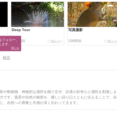
Deep Tour
写真撮影
をフォロー。

15時間前
15時間前
えます。
閉じる
報告
彩や動植物、神秘的な場所を織り交ぜ、読者の好奇心と感性を刺激しま
力です。風景や自然の秘密を、優しい語り口とともに伝えることで、自
じ、自然への畏敬と共感が深く伝わってきます。