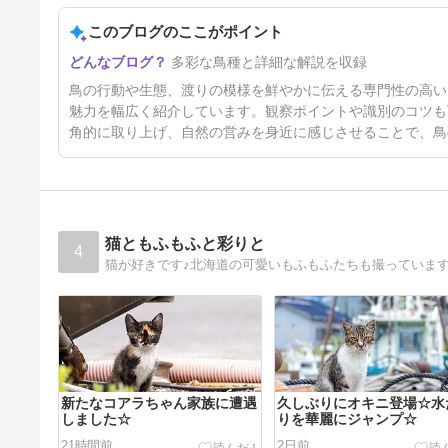
このブログのここがポイント
5日前
多彩な鳥種と詳細な解説を収録
鳥の行動や生態、渡りの模様を鮮やかに伝える専門性の高い
魅力を幅広く紹介しています。観察ポイントや識別のコツも
角的に取り上げ、自然の営みを身近に感じさせることで、鳥
猫ともふもふと彩りと
4
猫が好きです♪北海道の可愛いもふもふたちも撮っていま
新たなコアラちゃん家族に遭遇
久しぶりにオキニ登場☆水
しました☆
りを華麗にジャンプ☆
21時間前
2日前