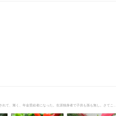
父を看取り、現在は認知症の母と暮らす。50代でリストラされて、漸く、年金受給者になった。生涯独身者で子供も孫