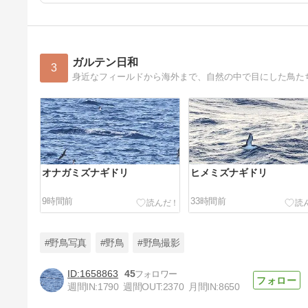
ガルテン日和
3
身近なフィールドから海外まで、自然の中で目にした鳥た
オナガミズナギドリ
ヒメミズナギドリ
9時間前
33時間前
#野鳥写真
#野鳥
#野鳥撮影
1658863
45
週間IN:
1790
週間OUT:
2370
月間IN:
8650
魚を咥えたハジロミズナギドリ