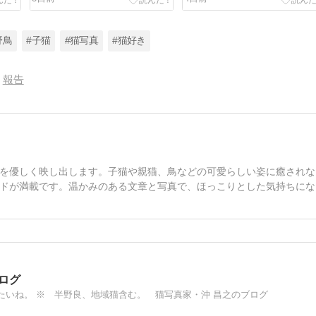
野鳥
#子猫
#猫写真
#猫好き
報告
を優しく映し出します。子猫や親猫、鳥などの可愛らしい姿に癒されな
ドが満載です。温かみのある文章と写真で、ほっこりとした気持ちにな
ログ
いね。 ※ 半野良、地域猫含む。 猫写真家・沖 昌之のブログ