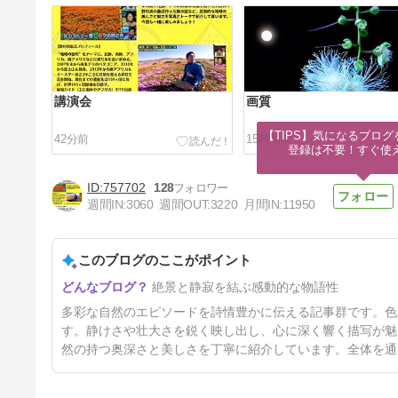
講演会
画質
【TIPS】気になるブログ
42分前
15時間前
登録は不要！すぐ使
757702
128
週間IN:
3060
週間OUT:
3220
月間IN:
11950
このブログのここがポイント
ちいさなゲリラ募集
絶景と静寂を結ぶ感動的な物語性
3日前
多彩な自然のエピソードを詩情豊かに伝える記事群です。色
す。静けさや壮大さを鋭く映し出し、心に深く響く描写が魅
然の持つ奥深さと美しさを丁寧に紹介しています。全体を通