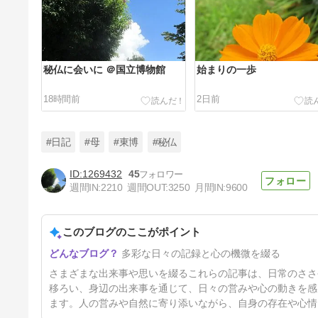
秘仏に会いに ＠国立博物館
始まりの一歩
18時間前
2日前
#日記
#母
#東博
#秘仏
1269432
45
週間IN:
2210
週間OUT:
3250
月間IN:
9600
北東の風
このブログのここがポイント
5日前
多彩な日々の記録と心の機微を綴る
さまざまな出来事や思いを綴るこれらの記事は、日常のささ
移ろい、身辺の出来事を通じて、日々の営みや心の動きを感
ます。人の営みや自然に寄り添いながら、自身の存在や心情