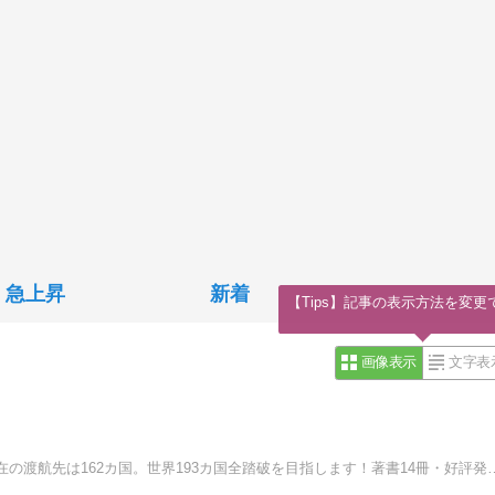
急上昇
新着
【Tips】記事の表示方法を変更
画像表示
文字表
「地球の息吹」を求め、秘境・辺境地を巡っています。現在の渡航先は1