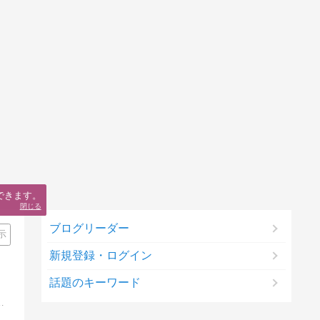
できます。
閉じる
ブログリーダー
示
新規登録・ログイン
話題のキーワード
62カ国。世界193カ国全踏破を目指します！著書14冊・好評発売中。