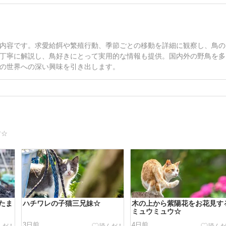
内容です。求愛給餌や繁殖行動、季節ごとの移動を詳細に観察し、鳥の
丁寧に解説し、鳥好きにとって実用的な情報も提供。国内外の野鳥を多
の世界への深い興味を引き出します。
す☆
たま
ハチワレの子猫三兄妹☆
木の上から紫陽花をお花見す
ミュウミュウ☆
3日前
4日前