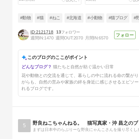
#動物
#猫
#ねこ
#北海道
#小動物
#猫ブログ
#
2121718
13
週間IN:
1470
週間OUT:
2070
月間IN:
6570
色んなお色の紫陽花とハヤト☆
ハヤトは私の猫界の彼氏☆
このブログのここがポイント
5日前
猫たちと自然が紡ぐ温かい日常
花や動物との交流を通じて、暮らしの中に流れる命の繋がり
がらも、自然の営みや家族の絆を身近に感じさせるエピソー
れるブログです。
野良ねこちゃんねる。 猫写真家・沖 昌之のブ
5
まずは日本中のらぶりーな野良にゃんこさんを撮り尽くした