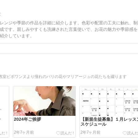
章
レンジや季節の作品を詳細に紹介します。色彩や配置の工夫に触れ、制
成です。親しみやすくも洗練された言葉使いで、お花の魅力や季節感を
紹介しています。
教室ピボワンヌより憧れのパリの花やマリアージュの花たちを綴ります
ー
2024年ご挨拶
【新規生徒募集】１月レッス
スケジュール
2年7ヶ月前
2年7ヶ月前