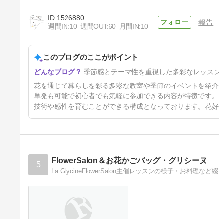
1526880
報告
週間IN:
10
週間OUT:
60
月間IN:
10
このブログのここがポイント
クリスマスリース＆ツリーのレ
季節感とテーマ性を重視した多彩なレッス
ッスン
2年8ヶ月前
花を通じて暮らしを彩る多彩な教室や季節のイベントを紹介
単発も可能で初心者でも気軽に参加できる内容が特徴です。
技術や感性を育むことができる構成となっております。花好
FlowerSalon＆お花かごバッグ・グリシーヌ
5
La.GlycineFlowerSalon主催レッスンの様子・お料理な