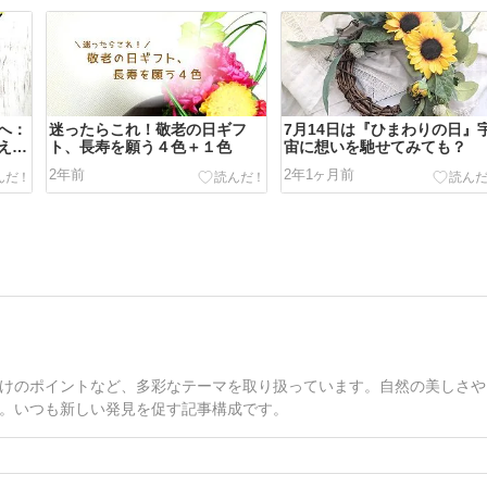
へ：
迷ったらこれ！敬老の日ギフ
7月14日は『ひまわりの日』
えよ
ト、長寿を願う４色＋１色
宙に想いを馳せてみても？
2年前
2年1ヶ月前
けのポイントなど、多彩なテーマを取り扱っています。自然の美しさや
。いつも新しい発見を促す記事構成です。