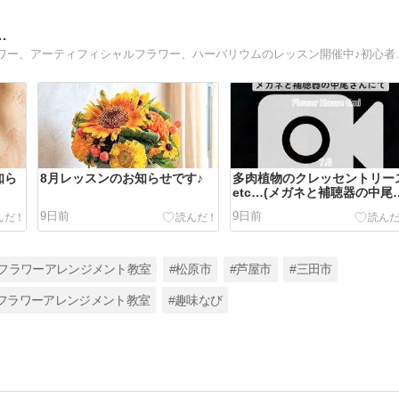
…
大阪府、兵庫県でフレッシュフラワー、プリザーブド
知ら
8月レッスンのお知らせです♪
多肉植物のクレッセントリー
etc…(メガネと補聴器の中尾
ん)
9日前
9日前
阪フラワーアレンジメント教室
#松原市
#芦屋市
#三田市
フラワーアレンジメント教室
#趣味なび