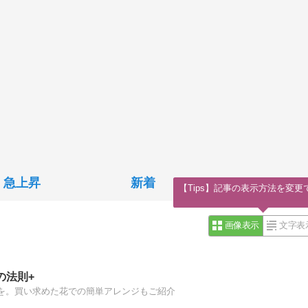
急上昇
新着
【Tips】記事の表示方法を変更
画像表示
文字表
の法則+
を。買い求めた花での簡単アレンジもご紹介