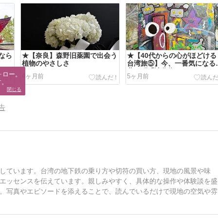
なら
★【奈良】森野旧薬園で出会う
★【40代からの心がほどける
植物のやさしさ
台湾旅⑤】今、一番気になる
北の町「迪化街」
ロー。

4ヶ月前
5ヶ月前
す。
閉じる
告
しています。台湾の地下鉄の乗り方や切符の買い方、現地の風景や味
エッセンスを伝えています。親しみやすく、具体的な操作や体験談を盛
。写真やエピソードを添えることで、読んでいるだけで現地の空気や雰