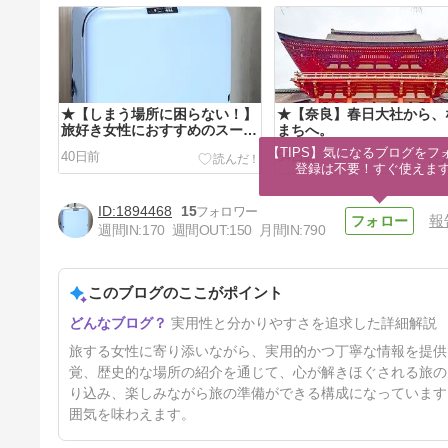
★【しまう場所に困らない！】
★【奈良】春日大社から、
旅好き女性におすすめのスーツ
まちへ。
ケース
【TIPS】気になるブログをフォ
40日前
54日前
登録は不要！すぐ使えま
1894468
15
報
週間IN:
170
週間OUT:
150
月間IN:
790
このブログのここがポイント
★【40代からの、心がほどけ
実用性と分かりやすさを追求した詳細解説
る台湾旅④】台湾MRTの乗り
方完全ガイド 切符の買い方
6ヶ月前
旅する女性に寄り添いながら、実用的かつ丁寧な情報を提供
覚、歴史的な場所の紹介を通じて、心が解きほぐされる旅の
り込み、楽しみながら旅の準備ができる構成になっています
囲気を味わえます。