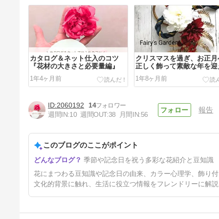
カタログ＆ネット仕入のコツ
クリスマスを過ぎ、お正月
『花材の大きさと必要量編』
正しく飾って素敵な年を迎
う
1年4ヶ月前
1年8ヶ月前
2060192
14
報告
週間IN:
10
週間OUT:
38
月間IN:
56
このブログのここがポイント
紫陽花のおまじない: 願い事が
季節や記念日を祝う多彩な花紹介と豆知識
叶う方法と効果
2年2ヶ月前
花にまつわる豆知識や記念日の由来、カラー心理学、飾り付
文化的背景に触れ、生活に役立つ情報をフレンドリーに解説