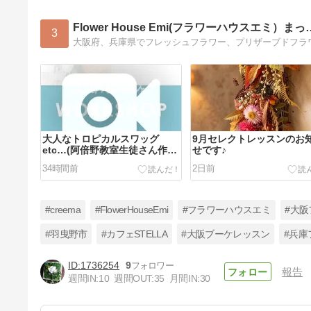
Flower House Emi(フラワーハウスエミ）まっ
3
大人なトロピカルスワッグ
9月セレクトレッスンのお
etc…(阿倍野教室生徒さん作
せです♪
品)
34時間前
2日前
#creema
#FlowerHouseEmi
#フラワーハウスエミ
#大
#羽曳野市
#カフェSTELLA
#大阪ブーケレッスン
#兵庫
1736254
9
報告
作品のお写真をいただきました
週間IN:
10
週間OUT:
35
月間IN:
30
♪
13日前