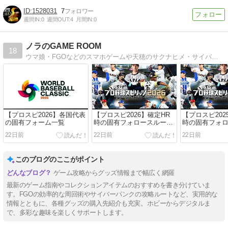
1528031
7
週間IN:
0
週間OUT:
4
月間IN:
0
ノラのGAME ROOM
18
ウマ娘・FGOなどのスマホゲームや天穂のサクナヒメ・サイバーパンク2077・Fallout4・SkyrimなどのPCゲームの攻略情報やMODを中心に記事にしています。その他アニメ・ゲーム・パソコン関係もまとめています。
【プロスピ2026】各国代表
【プロスピ2026】確定HR
【プロスピ202
の固有フォーム一覧
時の固有フォロースルー有
時の固有フォ
りのフォーム一覧
りのフォーム
22日前
22日前
22日前
このブログのここがポイント
ゲーム攻略からグッズ情報まで幅広く網羅
最新のゲーム指南やコレクションアイテムのおすすめを書き分けていま
す。FGOの効率的な周回術やサイバーパンクの攻略ルートなど、実用的な
情報とともに、各種グッズの購入先紹介も充実。ホビーからデジタルま
で、多彩な趣味を楽しくサポートします。