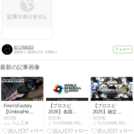
1768253
週間IN:
2
週間OUT:
0
月間IN:
2
最新の記事画像
Firon'sFactory
【プロスピ
【プロスピ
【UmbralHeart】
2026】各国代
2025】確定
3BASMP
表の固有フォ
HR時の固有フ
13日前
22日前
22日前
ふぃろん工房
ノラのGAME ROOM
ノラのGAME ROOM
ーム一覧
ォロースルー
有りのフォー