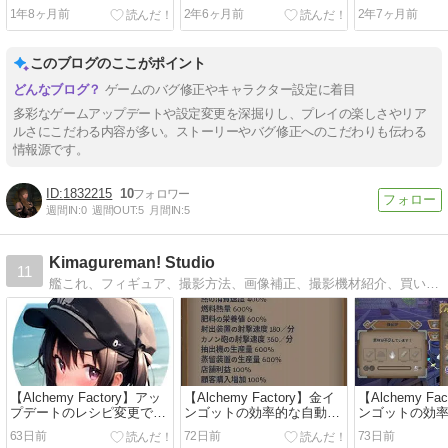
事では済まないのだろう
レイトが強制
1年8ヶ月前
2年6ヶ月前
2年7ヶ月前
グがついに修
このブログのここがポイント
ゲームのバグ修正やキャラクター設定に着目
多彩なゲームアップデートや設定変更を深掘りし、プレイの楽しさやリア
ルさにこだわる内容が多い。ストーリーやバグ修正へのこだわりも伝わる
情報源です。
1832215
10
週間IN:
0
週間OUT:
5
月間IN:
5
Kimagureman! Studio
11
艦これ、フィギュア、撮影方法、画像補正、撮影機材紹介、買い物レビュー、気まぐれな雑想
【Alchemy Factory】アッ
【Alchemy Factory】金イ
【Alchemy Fa
プデートのレシピ変更でほ
ンゴットの効率的な自動
ンゴットの効
ぼ全作り直し・・・
化・作り方【Steam】
化・作り方【St
63日前
72日前
73日前
【steam】