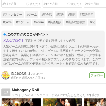
2年3ヶ月前
2年4ヶ月前
2年9ヶ月前
#ファンタジー
#ゲーム
#英会話
#英語
#翻訳
#英語学習
#game
#pcゲーム
#skyrim
#英語翻訳
#英語の勉強法
#rpg
このブログのここがポイント
字幕付きで初心者も理解しやすい内容
人気ゲームの翻訳に関する内容で、会話の場面やクエストの詳細をわかり
やすく伝えているのが魅力です。ゲームの世界観やキャラクターの会話に
焦点を当て、英語と日本語のニュアンスの違いも解説。動画リンクや字幕
設定の案内もあり、プレイや翻訳を学びたい人の参考になります。このブ
ログはゲームの翻訳や解説を温かくサポートする姿勢が伝わる内容です。
2100223
3
週間IN:
0
週間OUT:
7
月間IN:
1
Mahogany Roll
13
スカイリムのメインクエストに沿いつつ妄想を交えたRP日記や、MOD制作日記など。