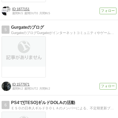
1877151
週間IN:
5
週間OUT:
0
月間IN:
5
Gurgateのブログ
5
GurgateのブログGurgateがインターネットコミュニティやゲームについて語る
1577971
週間IN:
2
週間OUT:
2
月間IN:
2
PS4で[TESO]ギルドDOLAの活動
6
ＥＳＯの日本人ギルドＤＯＬＡのメンバーによる、不定期更新ブログです。