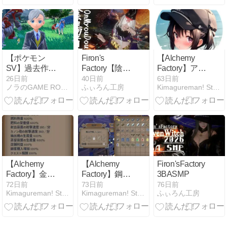
ム一覧
【ポケモン
Firon's
【Alchemy
SV】過去作か
Factory【陰陽
Factory】アッ
らポケモンを
道】3BA SMP
プデートのレ
26日前
40日前
63日前
ノラのGAME ROOM
ふぃろん工房
Kimagureman! Studio
連れてくる方
シピ変更でほ
法【全世代】
ぼ全作り直
し・・・
【steam】
【Alchemy
【Alchemy
Firon'sFactory【Ra
Factory】金イ
Factory】鋼イ
3BASMP
ンゴットの効
ンゴットの効
72日前
73日前
76日前
Kimagureman! Studio
Kimagureman! Studio
ふぃろん工房
率的な自動
率的な自動
化・作り方
化・作り方
【Steam】
【Steam】