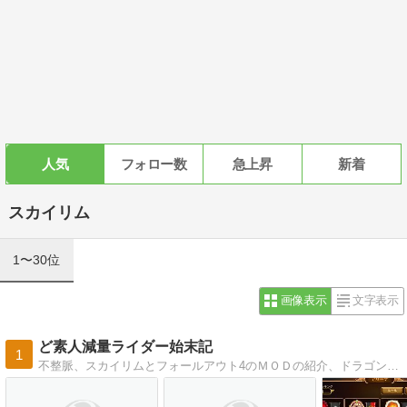
人気
フォロー数
急上昇
新着
スカイリム
1〜30位
画像表示
文字表示
ど素人減量ライダー始末記
1
不整脈、スカイリムとフォールアウト4のＭＯＤの紹介、ドラゴンズドグマ、DIYなどを中心に書いています。