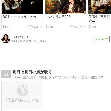
2021 イチャコラまとめ
いい夫婦の日2021
保護中: 不意
の…
4年前
5年前
5年前
1928563
週間IN:
0
週間OUT:
50
月間IN:
0
明日は明日の風が吹く
14
Skyrim旅の記録。同胞団フォロワーや、Skyrim登場人物に３０の質問など配布中。