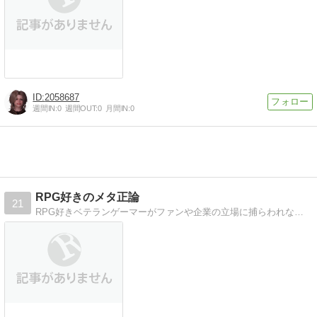
2058687
週間IN:
0
週間OUT:
0
月間IN:
0
RPG好きのメタ正論
21
RPG好きベテランゲーマーがファンや企業の立場に捕らわれないメタい正論を書きます。元FF11、FF14プレイヤー。最近はSkyrim中心。