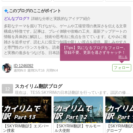
このブログのここがポイント
詳細な分析と実践的なアイデア紹介
多彩なテーマを掘り下げながら、ゲームや工場管理の奥深さを伝える文章
構成が特徴です。記事は、プレイ体験や攻略の工夫、最新アップデートの
情報を具体的に解説し、技術や思考法に焦点を当てています。むやみに複
雑さを追求せず、読む人に役立つ知識や新しい視点を提供。親しみやすさ
と専門性のバランスを保ち、読者の興味を喚起します。遊びや工作の工夫
【Tips】気になるブログをフォロー。

登録不要。更新を逃さずキャッチ！
と実務の進歩をつなげる、日本語表現の巧みさも魅力です。
閉じる
1246092
週間IN:
0
週間OUT:
16
月間IN:
4
スカイリム翻訳ブログ
12
現在は、TES5:SKYRIMの日本語翻訳を行っています。誤訳の修正をしつつ、英語のリーディングやリスニングに役立つコンテンツを目指しています。
【SKYRIM翻訳】エズバー
【SKYRIM翻訳】サルモー
【SKYRIM翻
ン捜索
ル大使館
グローブ