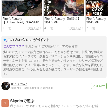
Firon'sFactory
Firon's Factory【陰陽道】
Firon'sFactor
【UmbralHeart】3BASMP
3BA SMP
3BASMP
13日前
40日前
76日前
このブログのここがポイント
和風からSFまで幅広いテーマの装備群
多岐にわたるテーマ設定と細部へのこだわりが特徴です。伝統的な和装か
ら未来的なイメージまで、多彩なバリエーションを展開し、個性豊かなコ
ーディネートを楽しめます。新作と過去作のリメイク、シリーズ拡張など
継続的な更新により、装備の幅が広がっています。高度な技術を駆使した
素材感や自由なパーツ組み合わせが魅力で、ユーザーの創造性を刺激しま
す。
1802697
週間IN:
90
週間OUT:
150
月間IN:
300
Skyrimで遊ぶ
3
我が家のドヴァキンちゃんと愉快なフォロワーちゃん達のお話