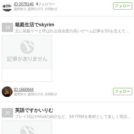
2078146
4
週間IN:
0
週間OUT:
3
月間IN:
0
箱庭生活でskyrim
19
主に箱庭ゲーと呼ばれる自由度の高いゲーム記事をSSを交えて冒険絵日記風に綴ってゆきます、別館はR18、こちらは健全なサイトです。
1660844
週間IN:
0
週間OUT:
0
月間IN:
0
英語ですかいりむ
20
プレイ日記やModの紹介など、SKYRIMを教材として楽しく英語の勉強を頑張るブログです。