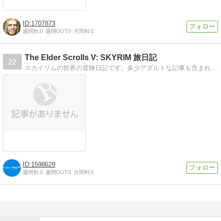
1707873
週間IN:
0
週間OUT:
0
月間IN:
0
The Elder Scrolls V: SKYRIM 旅日記
22
スカイリムの世界の冒険日記です。多少アダルトな記事も含まれますので、小さいお子様はご遠慮ください。
1598629
週間IN:
0
週間OUT:
0
月間IN:
0