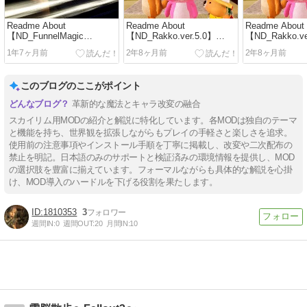
Readme About
Readme About
Readme About
【ND_FunnelMagic
【ND_Rakko.ver.5.0】
【ND_Rakko.ve
ver1.0】LE/SE
LE/SE
LE/SE
1年7ヶ月前
2年8ヶ月前
2年8ヶ月前
このブログのここがポイント
革新的な魔法とキャラ改変の融合
スカイリム用MODの紹介と解説に特化しています。各MODは独自のテーマ
と機能を持ち、世界観を拡張しながらもプレイの手軽さと楽しさを追求。
使用前の注意事項やインストール手順を丁寧に掲載し、改変や二次配布の
禁止を明記。日本語のみのサポートと検証済みの環境情報を提供し、MOD
の選択肢を豊富に揃えています。フォーマルながらも具体的な解説を心掛
け、MOD導入のハードルを下げる役割を果たします。
1810353
3
週間IN:
0
週間OUT:
20
月間IN:
10