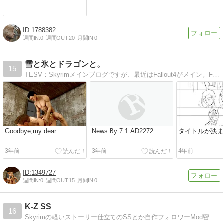
1788382
週間IN:
0
週間OUT:
20
月間IN:
0
雪と氷とドラゴンと。
15
TESV：Skyrimメインブログですが、最近はFallout4がメイン。FO4マクレディ専用MOD作成の紹介、ゲームのSS、コミケや一般イベントでパパマク同人誌もだしてたりしてます。
Goodbye,my dear...
News By 7.1.AD2272
タイトルが決ま
3年前
3年前
4年前
1349727
週間IN:
0
週間OUT:
15
月間IN:
0
K-Z SS
16
Skyrimの軽いストーリー仕立てのSSとか自作フォロワーMod密かに公開中