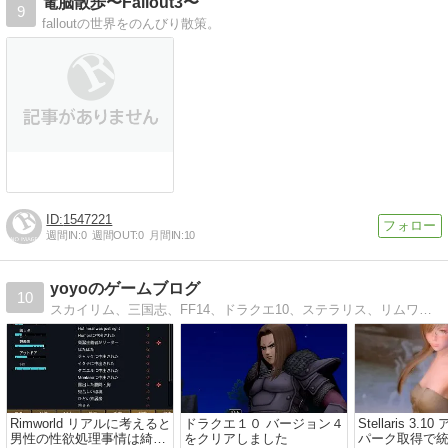
電脳散歩〜Fallout3〜
9
falloutの世界をのんびり散策。
1547221
週間IN:
0
週間OUT:
0
月間IN:
10
yoyoのゲームブログ
10
スカイリム、三国志、FF14、ドラクエ10、ステラリス、リムワールドなどで遊んでます。時々、MOD紹介やツールの使い方の説明もしてます。
Rimworld リアルに考えると
ドラクエ１０ バージョン４
Stellaris 3
男性の性欲処理事情は綺麗
をクリアしました
パーク取得で