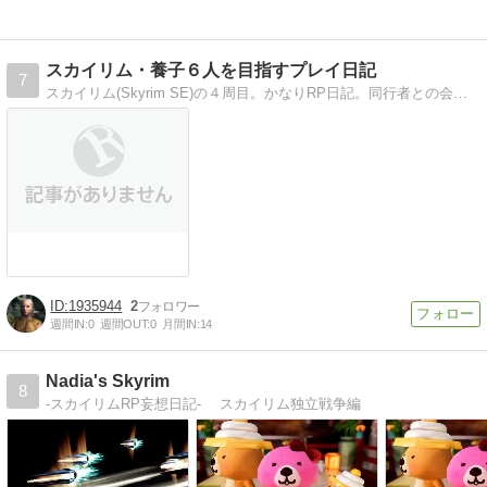
スカイリム・養子６人を目指すプレイ日記
7
スカイリム(Skyrim SE)の４周目。かなりRP日記。同行者との会話をはさみながら、スカイリムを堪能しています。
1935944
2
週間IN:
0
週間OUT:
0
月間IN:
14
Nadia's Skyrim
8
-スカイリムRP妄想日記- スカイリム独立戦争編