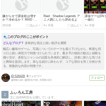
嫌がらせで課金欲は増す
Raid : Shadow Legends ア
課金ゲーはDV
か？冷めるか？ RAID :
ニメ調にしたら辞めるよ
一緒だ
Shadow Legends
20日前
4ヶ月前
4ヶ月前
このブログのここがポイント
多角的な視点と鋭い批評を展開
幅広い趣味やゲーム、写真についてのテーマを掘り下げながら、斬新な切
り口と鋭い表現力で特徴づけられています。書き手の独自の観点と経験を
織り交ぜ、多彩なジャンルの話題を具体的に解説し、読者に新たな気づき
と興味を提供します。単なる紹介に終わらず、コアな部分を突く分析が光
る、刺激的な内容が特徴です。
526428
6
週間IN:
160
週間OUT:
90
月間IN:
670
ふぃろん工房
2
主に自作MODを公開しています。