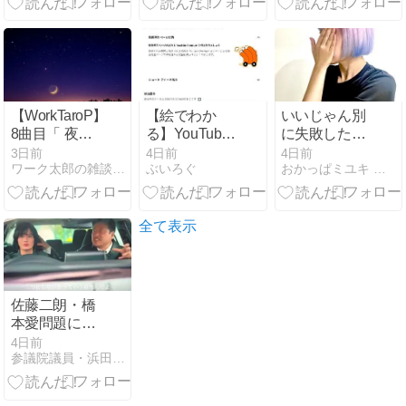
いても！
入方法につい
ても！
【WorkTaroP】
【絵でわか
いいじゃん別
8曲目「 夜に
る】YouTube
に失敗したっ
消えた月がま
収益化、最初
て
3日前
4日前
4日前
ワーク太郎の雑談部屋
ぶいろぐ
おかっぱミユキ 広瀬香美カバー YouTube 歌ってみた
た輝くように
のハードルを
(feat.初音ミ
越えた！申請
ク)」を作曲し
登録の注意点
ました！
全て表示
佐藤二朗・橋
本愛問題に見
るポリコレの
4日前
参議院議員・浜田聡のブログ
暴走とオール
ドメディア不
信 〜日本版