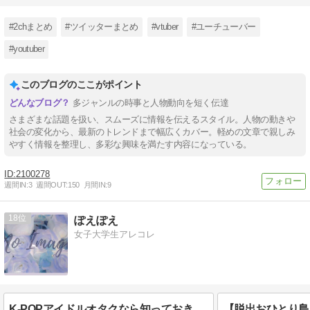
#2chまとめ
#ツイッターまとめ
#vtuber
#ユーチューバー
#youtuber
このブログのここがポイント
多ジャンルの時事と人物動向を短く伝達
さまざまな話題を扱い、スムーズに情報を伝えるスタイル。人物の動きや
社会の変化から、最新のトレンドまで幅広くカバー。軽めの文章で親しみ
やすく情報を整理し、多彩な興味を満たす内容になっている。
2100278
週間IN:
3
週間OUT:
150
月間IN:
9
18
ぽえぽえ
女子大学生アレコレ
K-POPアイドルオタクなら知っておきたい！オタク用語・略語まとめ【2025年最新版】