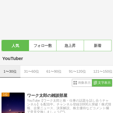
人気
フォロー数
急上昇
新着
YouTuber
1〜30位
31〜60位
61〜90位
91〜120位
121〜150位
画像表示
文字表示
1
ワーク太郎の雑談部屋
YouTube【ワーク太郎と株・仕事の話題を話し合うチャ
ンネル】を配信中。チャンネル登録10000人突破！株式情
報、企業ニュース、決算解説、株主優待などコメント欄
で意見交換しましょう(^^)。