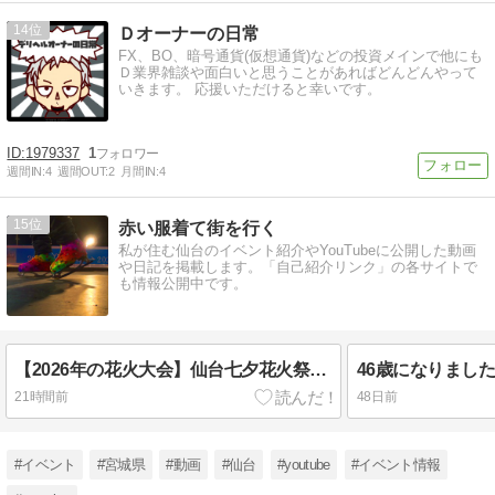
14
Ｄオーナーの日常
FX、BO、暗号通貨(仮想通貨)などの投資メインで他にも
Ｄ業界雑談や面白いと思うことがあればどんどんやって
いきます。 応援いただけると幸いです。
1979337
1
週間IN:
4
週間OUT:
2
月間IN:
4
15
赤い服着て街を行く
私が住む仙台のイベント紹介やYouTubeに公開した動画
や日記を掲載します。「自己紹介リンク」の各サイトで
も情報公開中です。
【2026年の花火大会】仙台七夕花火祭を仙台城跡から観ました #仙台 #祭り #イベント
46歳になりました
21時間前
48日前
#イベント
#宮城県
#動画
#仙台
#youtube
#イベント情報