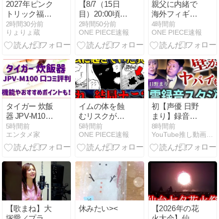
2027年ピンク
【8/7（15日
親父に内緒で
トリック福袋
目）20:00頃】
海外フィギュ
の中身ネタバ
毎日アキネイ
ア買ってみ
2時間30分前
2時間50分前
4時間前
りょりょ蔵
ONE PIECE速報
ONE PIECE速報
レは？予約開
ター！【仲間
た！ #フィギ
始日や購入方
がいるよ
ュア #ワンピ
法について
Tube!!!!】
ースフィギュ
も！
ア #ワンピー
ス
タイガー 炊飯
イムの体を蝕
初【声優 日野
器 JPV-M100
むリスクがヤ
まり】録音ス
の口コミ評判
バい…【ワン
タジオの最恐
5時間前
5時間前
8時間前
エンタメ家
ONE PIECE速報
YouTube推し動画チャンネル
は？レビュー
ピース】
心霊話”連れて
も調査！
行かれた男の
子”『島田秀平
のお怪談巡
り』
【歌まね】大
休みたい><
【2026年の花
塚愛／プラネ
火大会】仙台