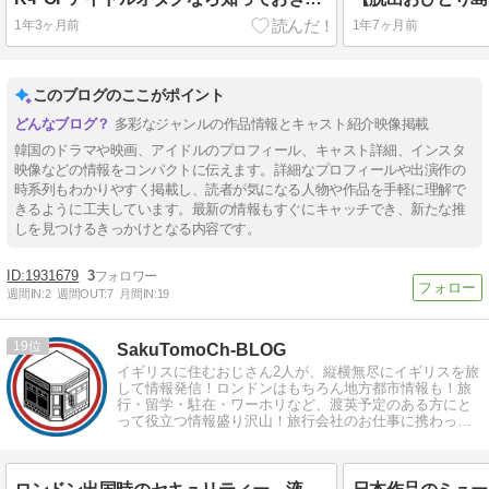
1年3ヶ月前
1年7ヶ月前
このブログのここがポイント
多彩なジャンルの作品情報とキャスト紹介映像掲載
韓国のドラマや映画、アイドルのプロフィール、キャスト詳細、インスタ
映像などの情報をコンパクトに伝えます。詳細なプロフィールや出演作の
時系列もわかりやすく掲載し、読者が気になる人物や作品を手軽に理解で
きるように工夫しています。最新の情報もすぐにキャッチでき、新たな推
しを見つけるきっかけとなる内容です。
1931679
3
週間IN:
2
週間OUT:
7
月間IN:
19
19
SakuTomoCh-BLOG
イギリスに住むおじさん2人が、縦横無尽にイギリスを旅
して情報発信！ロンドンはもちろん地方都市情報も！旅
行・留学・駐在・ワーホリなど、渡英予定のある方にと
って役立つ情報盛り沢山！旅行会社のお仕事に携わった
経験から、個人ツアーも対応しています！