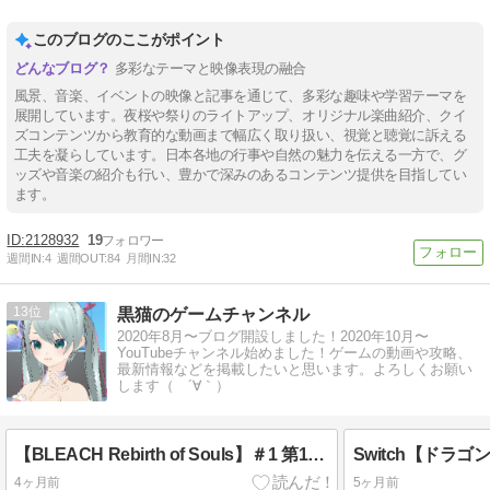
このブログのここがポイント
多彩なテーマと映像表現の融合
風景、音楽、イベントの映像と記事を通じて、多彩な趣味や学習テーマを
展開しています。夜桜や祭りのライトアップ、オリジナル楽曲紹介、クイ
ズコンテンツから教育的な動画まで幅広く取り扱い、視覚と聴覚に訴える
工夫を凝らしています。日本各地の行事や自然の魅力を伝える一方で、グ
ッズや音楽の紹介も行い、豊かで深みのあるコンテンツ提供を目指してい
ます。
2128932
19
週間IN:
4
週間OUT:
84
月間IN:
32
13
黒猫のゲームチャンネル
2020年8月〜ブログ開設しました！2020年10月〜
YouTubeチャンネル始めました！ゲームの動画や攻略、
最新情報などを掲載したいと思います。よろしくお願い
します（ ´∀｀）
【BLEACH Rebirth of Souls】＃1 第1章 死神代行篇 主人公・一護で歩法→大技で1〜3話ノーダメ攻略
4ヶ月前
5ヶ月前