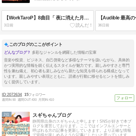
【WorkTaroP】8曲目「 夜に消えた月がまた輝くように(feat.初音ミク)」を作曲しました！
3日前
36日前
このブログのここがポイント
多彩なジャンルを網羅した情報の宝庫
音楽や投資、ビジネス、自己啓発など多様なテーマを扱いながら、具体的
かつ実用的な情報を鋭く伝えるスタイルが魅力です。親しみやすさと専門
性を兼ね備え、初心者も楽しみながら新たな知見を得られる構成となって
います。親しみやすい表現とともに、読者が行動に移せるヒントを惜しみ
なく提供しています。
2072634
15
週間IN:
90
週間OUT:
430
月間IN:
410
2
スギちゃんブログ
静岡県出身のスギちゃんと申します！SNSが好きで本ブ
ログを運営しております。ここではインフルエンサーと
呼ばれる方の記事を更新していきます。より正確な情報
で皆様が楽しめるような記事にしたいと思っていますの