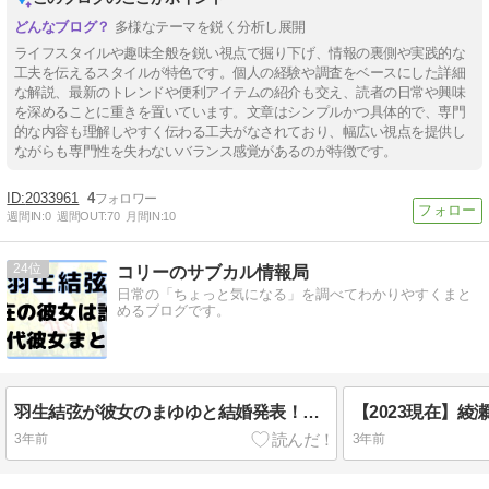
多様なテーマを鋭く分析し展開
ライフスタイルや趣味全般を鋭い視点で掘り下げ、情報の裏側や実践的な
工夫を伝えるスタイルが特色です。個人の経験や調査をベースにした詳細
な解説、最新のトレンドや便利アイテムの紹介も交え、読者の日常や興味
を深めることに重きを置いています。文章はシンプルかつ具体的で、専門
的な内容も理解しやすく伝わる工夫がなされており、幅広い視点を提供し
ながらも専門性を失わないバランス感覚があるのが特徴です。
2033961
4
週間IN:
0
週間OUT:
70
月間IN:
10
24
コリーのサブカル情報局
日常の「ちょっと気になる」を調べてわかりやすくまと
めるブログです。
羽生結弦が彼女のまゆゆと結婚発表！？歴代熱愛まとめ！
3年前
3年前