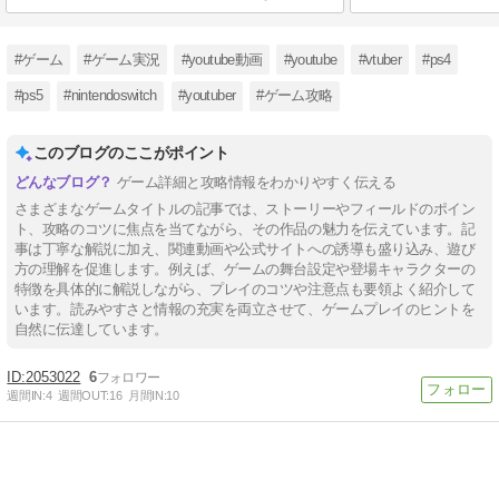
#ゲーム
#ゲーム実況
#youtube動画
#youtube
#vtuber
#ps4
#ps5
#nintendoswitch
#youtuber
#ゲーム攻略
このブログのここがポイント
ゲーム詳細と攻略情報をわかりやすく伝える
さまざまなゲームタイトルの記事では、ストーリーやフィールドのポイン
ト、攻略のコツに焦点を当てながら、その作品の魅力を伝えています。記
事は丁寧な解説に加え、関連動画や公式サイトへの誘導も盛り込み、遊び
方の理解を促進します。例えば、ゲームの舞台設定や登場キャラクターの
特徴を具体的に解説しながら、プレイのコツや注意点も要領よく紹介して
います。読みやすさと情報の充実を両立させて、ゲームプレイのヒントを
自然に伝達しています。
2053022
6
週間IN:
4
週間OUT:
16
月間IN:
10