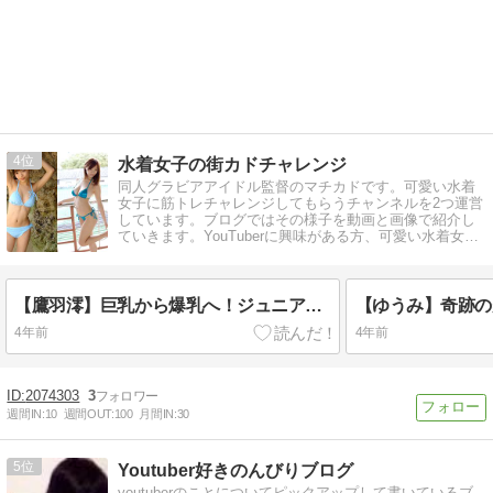
4
水着女子の街カドチャレンジ
同人グラビアアイドル監督のマチカドです。可愛い水着
女子に筋トレチャレンジしてもらうチャンネルを2つ運営
しています。ブログではその様子を動画と画像で紹介し
ていきます。YouTuberに興味がある方、可愛い水着女子
を見たい方はぜひご覧ください。
【鷹羽澪】巨乳から爆乳へ！ジュニアアイドルからグラビアアイドルへ
4年前
4年前
2074303
3
週間IN:
10
週間OUT:
100
月間IN:
30
5
Youtuber好きのんびりブログ
youtuberのことについてピックアップして書いているブ