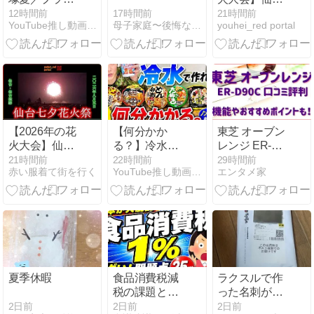
タリウム 歌っ
七夕花火祭 仙
17時間前
12時間前
21時間前
母子家庭〜後悔なんてしてません〜
YouTube推し動画チャンネル
youhei_red portal
てみた。
台城跡から 仙
台 宮城 東北
2026/08/05
【2026年の花
【何分かか
東芝 オーブン
火大会】仙台
る？】冷水で
レンジ ER-
七夕花火祭を
インスタント
D90Cの口コ
21時間前
22時間前
29時間前
赤い服着て街を行く
YouTube推し動画チャンネル
エンタメ家
仙台城跡から
麺が美味しい
ミ評判は？レ
観ました #仙
時間を検証し
ビューも調
台 #祭り #イ
てみた【防
査！
ベント
災】
夏季休暇
食品消費税減
ラクスルで作
税の課題と小
った名刺が届
規模事業者の
いたのでお披
2日前
2日前
2日前