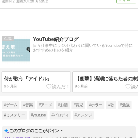
週間IN:
2
週間OUT:
20
月間IN:
2
21
YouTube紹介ブログ
日々仕事中にラジオ代わりに聞いているYouTubeで特に
おすすめのものを紹介
侍が歌う『アイドル』
【衝撃】渦潮に落ちた者の末路..
9ヶ月前
9ヶ月前
#ゲーム
#音楽
#アニメ
#お酒
#育児
#ホラー
#歌
#勉強
#ミステリー
#youtube
#パロディ
#アレンジ
このブログのここがポイント