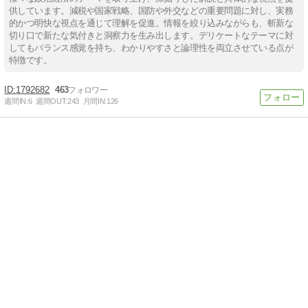
供しています。減税や国家戦略、国防や外交などの重要問題に対し、実務
的かつ明快な視点を通じて理解を促進。情報を絞り込みながらも、斬新な
切り口で新たな気付きと洞察力を生み出します。デリケートなテーマに対
してもバランス感覚を持ち、わかりやすさと論理性を両立させている点が
特徴です。
1792682
463
週間IN:
6
週間OUT:
243
月間IN:
126