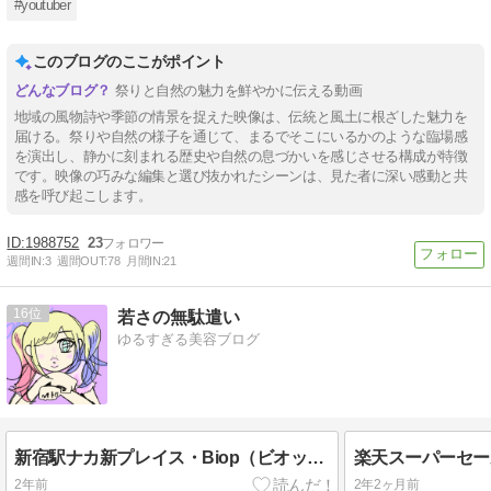
#youtuber
このブログのここがポイント
祭りと自然の魅力を鮮やかに伝える動画
地域の風物詩や季節の情景を捉えた映像は、伝統と風土に根ざした魅力を
届ける。祭りや自然の様子を通じて、まるでそこにいるかのような臨場感
を演出し、静かに刻まれる歴史や自然の息づかいを感じさせる構成が特徴
です。映像の巧みな編集と選び抜かれたシーンは、見た者に深い感動と共
感を呼び起こします。
1988752
23
週間IN:
3
週間OUT:
78
月間IN:
21
16
若さの無駄遣い
ゆるすぎる美容ブログ
新宿駅ナカ新プレイス・Biop（ビオップ）スペシャルキットの中身でよかったもの８選
2年前
2年2ヶ月前