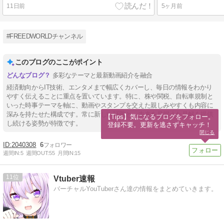
11日前
5ヶ月前
#FREEDWORLDチャンネル
このブログのここがポイント
多彩なテーマと最新動画紹介を融合
経済動向からIT技術、エンタメまで幅広くカバーし、毎日の情報をわかり
やすく伝えることに重点を置いています。特に、株や関税、自転車規制と
いった時事テーマを軸に、動画やスタンプを交えた親しみやすくも内容に
深みを持たせた構成です。常に新しい話題と、未来を見据えた見解を提供
【Tips】気になるブログをフォロー。

し続ける姿勢が特徴です。
登録不要。更新を逃さずキャッチ！
閉じる
2040308
6
週間IN:
5
週間OUT:
55
月間IN:
15
11
Vtuber速報
バーチャルYouTuberさん達の情報をまとめていきます。