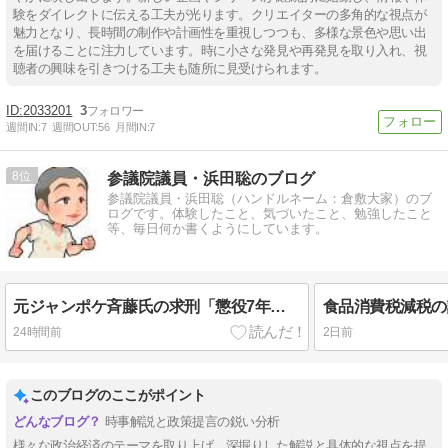
験をダイレクトに伝える工夫が光ります。クリエイターの多角的な視点が
魅力となり、長時間の制作や計画性を重視しつつも、多様な景色や思い出
を届けることに注力しています。時に小さな発見や再発見を取り入れ、視
聴者の興味を引きつける工夫も随所に見受けられます。
2033201
3
週間IN:
7
週間OUT:
56
月間IN:
7
8
参議院議員・浜田聡のブログ
参議院議員・浜田聡（ハンドルネーム：倉敷大家）のブ
ログです。体験したこと、気づいたこと、勉強したこと
等、毎日何か書くようにしています。
元ジャンポケ斉藤氏の求刑「懲役7年」から考える不同意性交等罪の法的争点と今後の展望
24時間前
2日前
このブログのここがポイント
時事解説と政策提言の鋭い分析
様々な政治経済のテーマを取り上げ、深掘りした解説と具体的な視点を提