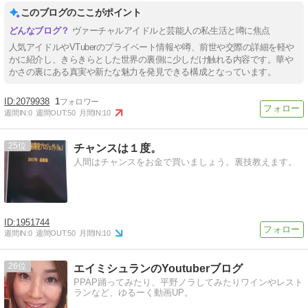
このブログのここがポイント
ヴァーチャルアイドルと芸能人の私生活と噂に焦点
人気アイドルやVTuberのプライベート情報や噂、前世や交際の詳細を軽や
かに紹介し、きらきらとした世界の裏側に少しだけ触れる内容です。華や
かさの裏にある真実や新たな魅力を発見できる構成となっています。
2079938
1
週間IN:
0
週間OUT:
50
月間IN:
10
25
チャンスは１度。
人間はチャンスをお金で買いましょう。裏技教えます。
1951744
週間IN:
0
週間OUT:
50
月間IN:
10
26
エイミシュランのYoutuberブログ
PPAP踊ってみたり、平野ノラしてみたりワインやレスト
ランなど、ゆるーく動画UP。