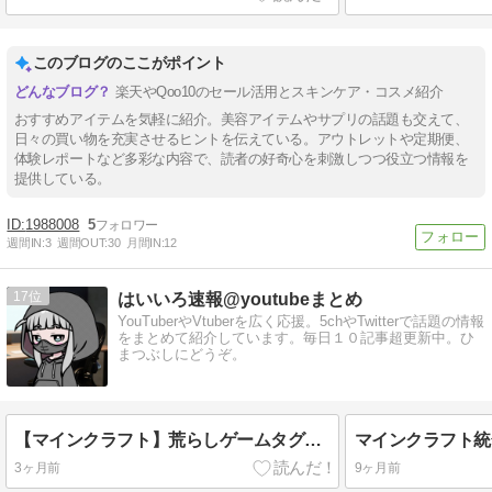
このブログのここがポイント
楽天やQoo10のセール活用とスキンケア・コスメ紹介
おすすめアイテムを気軽に紹介。美容アイテムやサプリの話題も交えて、
日々の買い物を充実させるヒントを伝えている。アウトレットや定期便、
体験レポートなど多彩な内容で、読者の好奇心を刺激しつつ役立つ情報を
提供している。
1988008
5
週間IN:
3
週間OUT:
30
月間IN:
12
17
はいいろ速報@youtubeまとめ
YouTuberやVtuberを広く応援。5chやTwitterで話題の情報
をまとめて紹介しています。毎日１０記事超更新中。ひ
まつぶしにどうぞ。
【マインクラフト】荒らしゲームタグリスト
3ヶ月前
9ヶ月前