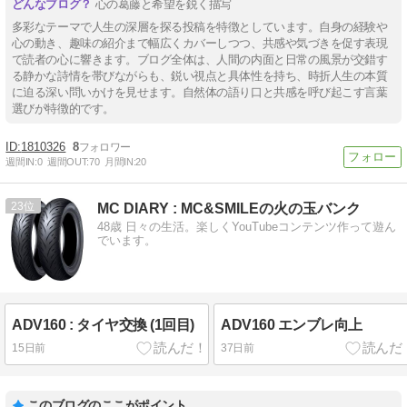
心の葛藤と希望を鋭く描写
多彩なテーマで人生の深層を探る投稿を特徴としています。自身の経験や
心の動き、趣味の紹介まで幅広くカバーしつつ、共感や気づきを促す表現
で読者の心に響きます。ブログ全体は、人間の内面と日常の風景が交錯す
る静かな詩情を帯びながらも、鋭い視点と具体性を持ち、時折人生の本質
に迫る深い問いかけを見せます。自然体の語り口と共感を呼び起こす言葉
選びが特徴的です。
1810326
8
週間IN:
0
週間OUT:
70
月間IN:
20
23
MC DIARY : MC&SMILEの火の玉バンク
48歳 日々の生活。楽しくYouTubeコンテンツ作って遊ん
でいます。
ADV160 : タイヤ交換 (1回目)
ADV160 エンブレ向上
15日前
37日前
このブログのここがポイント