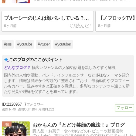
で、よろしくお願いします♪
ブルーシーのじんは顔バレしている？何者なの？年齢や名前を徹底解析！
6ヶ月前
8ヶ月前
#sns
#youtube
#vtuber
#youtuber
このブログのここがポイント
幅広いジャンルの人物や話題を親しみやすく解説
国内外の人物や活動、バンド、インフルエンサーなど多様なテーマを紹介
します。情報は詳細かつ客観的に整理されており、最新動向やプロフィー
ルもカバー。読みやすさと正確さを意識し、多彩なコンテンツを通じて新
たな発見や理解を促すことを狙っています。
2120967
7
週間IN:
40
週間OUT:
104
月間IN:
232
3
おかもんの『とどけ笑顔の魔法！』ブログ
購入品・お菓子・食べ物などのレビューや動画投稿
(YouTube)、旅行や写真が好きなので旅行やお出かけした