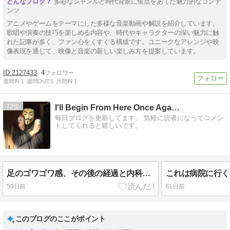
多彩なジャンルと時代背景に焦点をあてた魅力的なコンテ
ンツ
アニメやゲームをテーマにした多様な音楽動画や解説を紹介しています。
歌唱や演奏の技巧を楽しめる内容や、時代やキャラクターの深い魅力に触
れた記事が多く、ファン心をくすぐる構成です。ユニークなアレンジや映
像表現を通じて、映像と音楽の新しい楽しみ方を提案しています。
2127433
4
週間IN:
1
週間OUT:
5
月間IN:
1
22
I'll Begin From Here Once Aga…
毎日ブログを更新してます。 気軽に読者になってコメン
トしてくれると嬉しいです。
足のゴワゴワ感、その後の経過と内科受診の結果
59日前
61日前
このブログのここがポイント