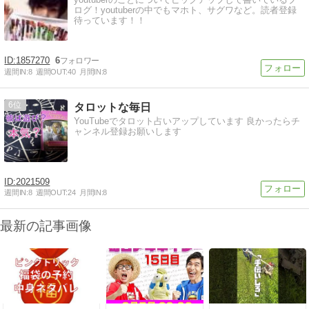
ログ！youtuberの中でもマホト、サグワなど。読者登録
待っています！！
1857270
6
週間IN:
8
週間OUT:
40
月間IN:
8
6
タロットな毎日
YouTubeでタロット占いアップしています 良かったらチ
ャンネル登録お願いします
2021509
週間IN:
8
週間OUT:
24
月間IN:
8
最新の記事画像