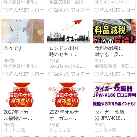
母子家庭〜後悔なんてしてません〜
参議院議員・浜田聡のブログ
オリオンのブログ
選択〜複数税
露目
率の不条理を
越えて『目の
前の減税』を
形に〜
久々です
ロンドン出国
食料品減税に
時のセキュリ
対する「反対
ティー。液体
論」の嘘を暴
3日前
3日前
3日前
母子家庭〜後悔なんてしてません〜
SakuTomoCh-BLOG
参議院議員・浜田聡のブログ
物の条件が変
く〜国民に必
わりました！
要なのは減税
の成功体験〜
2027年ピカー
2027年オルナ
タイガー 炊飯
ル福袋の中身
オーガニック
器 JPW-K180
ネタバレは？
福袋の中身ネ
の口コミ評判
3日前
3日前
3日前
りょりょ蔵
りょりょ蔵
エンタメ家
予約開始日や
タバレは？予
は？レビュー
購入方法につ
約開始日や購
も調査！