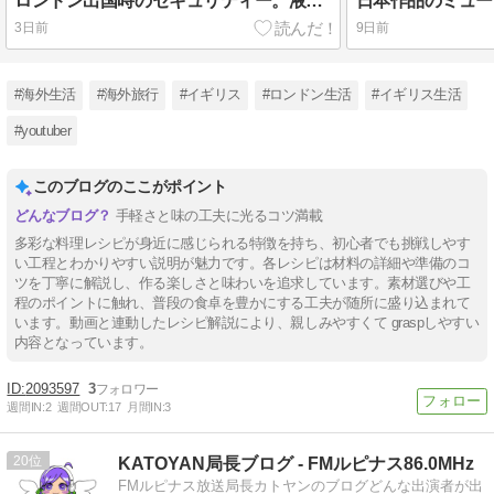
ロンドン出国時のセキュリティー。液体物の条件が変わりました！
3日前
9日前
#海外生活
#海外旅行
#イギリス
#ロンドン生活
#イギリス生活
#youtuber
このブログのここがポイント
手軽さと味の工夫に光るコツ満載
多彩な料理レシピが身近に感じられる特徴を持ち、初心者でも挑戦しやす
い工程とわかりやすい説明が魅力です。各レシピは材料の詳細や準備のコ
ツを丁寧に解説し、作る楽しさと味わいを追求しています。素材選びや工
程のポイントに触れ、普段の食卓を豊かにする工夫が随所に盛り込まれて
います。動画と連動したレシピ解説により、親しみやすくて graspしやすい
内容となっています。
2093597
3
週間IN:
2
週間OUT:
17
月間IN:
3
20
KATOYAN局長ブログ - FMルピナス86.0MHz
FMルピナス放送局長カトヤンのブログどんな出演者が出