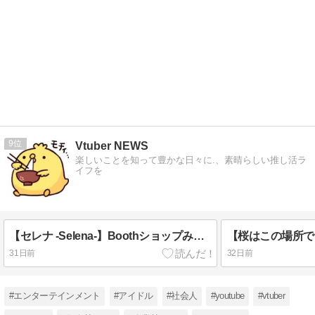
9
Vtuber NEWS
楽しいことを知って豊かな日々に.、素晴らしい推し活ラ
イフを
【セレナ -Selena-】Boothショップみそしる工房によるオリジナル3Dモデル！
31日前
32日前
#エンターテインメント
#アイドル
#社会人
#youtube
#vtuber