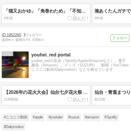
「猫又おかゆ」「角巻わため」「不知火フレア」「鷹嶺ルイ」←この辺のホロメンのファンw
4年前
4年前
1952260
3
週間IN:
5
週間OUT:
5
月間IN:
5
12
youhei_red portal
youhei_redの音楽（Spotify/Apple/Amazonなど）、電子
書籍（Amazon）、グッズ（SUZURI）、動画（YouTube/
ニコニコ動画/Dailymotion）などを載せています
【2026年の花火大会】仙台七夕花火祭 仙台城跡から 仙台 宮城 東北 2026/08/05
21時間前
82日前
#ニコニコ動画
#apple
#youtube
#suzuri
#amazon
#Spotify
#Dailymotion