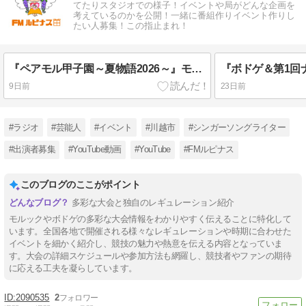
てたりスタジオでの様子！イベントや局がどんな企画を
考えているのかを公開！一緒に番組作りイベント作りし
たい人募集！この指止まれ！
『ペアモル甲子園～夏物語2026～』モルック大会レギュレーション IN埼玉県上尾市
9日前
23日前
#ラジオ
#芸能人
#イベント
#川越市
#シンガーソングライター
#出演者募集
#YouTube動画
#YouTube
#FMルピナス
このブログのここがポイント
多彩な大会と独自のレギュレーション紹介
モルックやボドゲの多彩な大会情報をわかりやすく伝えることに特化して
います。全国各地で開催される様々なレギュレーションや時期に合わせた
イベントを細かく紹介し、競技の魅力や熱意を伝える内容となっていま
す。大会の詳細スケジュールや参加方法も網羅し、競技者やファンの期待
に応える工夫を凝らしています。
2090535
2