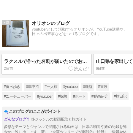
MAGA運動の
萌芽〜
7
オリオンのブログ
youtuberとして活動するオリオンが、YouTube活動や、
日々の出来事などをつづるブログです。
ラクスルで作った名刺が届いたのでお披露目
2日前
6日前
#食べ歩き
#車中泊
#一人旅
#youtube
#廃墟
#冒険
#ユーチューバー
#youtuber
#探検
#ボート
#動画紹介
#旅日記
このブログのここがポイント
多ジャンルの動画配信と旅ガイド
多彩なテーマとジャンルで展開される動画は、日常の瞬間や旅の記録を鮮
やかに映し出します。新しい企画やシリーズが継続的に始動し、情報や体