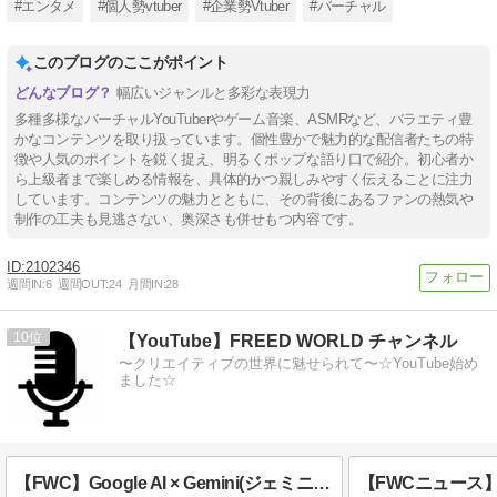
#エンタメ
#個人勢vtuber
#企業勢Vtuber
#バーチャル
このブログのここがポイント
幅広いジャンルと多彩な表現力
多種多様なバーチャルYouTuberやゲーム音楽、ASMRなど、バラエティ豊
かなコンテンツを取り扱っています。個性豊かで魅力的な配信者たちの特
徴や人気のポイントを鋭く捉え、明るくポップな語り口で紹介。初心者か
ら上級者まで楽しめる情報を、具体的かつ親しみやすく伝えることに注力
しています。コンテンツの魅力とともに、その背後にあるファンの熱気や
制作の工夫も見逃さない、奥深さも併せもつ内容です。
2102346
週間IN:
6
週間OUT:
24
月間IN:
28
10
【YouTube】FREED WORLD チャンネル
〜クリエイティブの世界に魅せられて〜☆YouTube始め
ました☆
【FWC】Google AI × Gemini(ジェミニ)で画像生成AIにチャレンジしてみた！