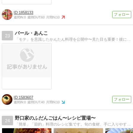
1858133
週間IN:
0
週間OUT:
60
月間IN:
10
バール・あんこ
23
「モテ」を意識したかんたん料理を公開中〜見た目も重要！彼に愛される低コスト料理を作ってます。
1583607
週間IN:
0
週間OUT:
40
月間IN:
10
野口家のふだんごはん〜レシピ置場〜
24
「簡単」「節約」料理のレシピ集です。旬の食材、手に入りやすい食材や調味料で作るふだんご飯の中からおすすめのものを紹介していきたいと思っています。