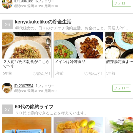
1996188
6
週間IN:
0
週間OUT:
0
月間IN:
10
kenyakuketikoの貯金生活
26
40代独女の、日々のケチケチ倹約生活、お金のこと、同居人(ゲイ)との奇妙な共同生活など、日々のあれこれを綴っております。
２人前47円の朝食がこちら
メインは冷凍食品
酸辣湯定食よ
で〜す
5年前
5年前
5年前
2067554
1
週間IN:
0
週間OUT:
0
月間IN:
9
60代の節約ライフ
27
６０代で節約できることを考えています。