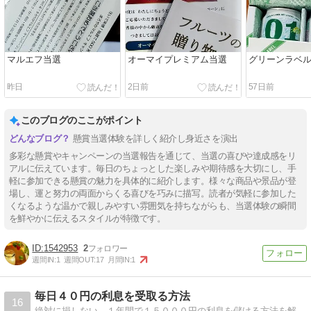
マルエフ当選
オーマイプレミアム当選
グリーンラベ
昨日
2日前
57日前
このブログのここがポイント
懸賞当選体験を詳しく紹介し身近さを演出
多彩な懸賞やキャンペーンの当選報告を通じて、当選の喜びや達成感をリ
アルに伝えています。毎日のちょっとした楽しみや期待感を大切にし、手
軽に参加できる懸賞の魅力を具体的に紹介します。様々な商品や景品が登
場し、運と努力の両面からくる喜びを巧みに描写。読者が気軽に参加した
くなるような温かで親しみやすい雰囲気を持ちながらも、当選体験の瞬間
を鮮やかに伝えるスタイルが特徴です。
1542953
2
週間IN:
1
週間OUT:
17
月間IN:
1
毎日４０円の利息を受取る方法
16
絶対に損しない、１年間で１５０００円の利息を儲ける方法を解説しています。