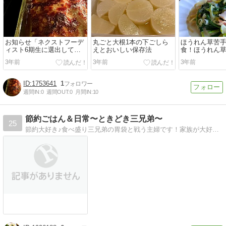
お知らせ「ネクストフーデ
丸ごと大根1本の下ごしら
ほうれん草苦
ィスト6期生に選出してい
えとおいしい保存法
食！ほうれん
ただきました。」
スタ
3年前
3年前
3年前
1753641
1
週間IN:
0
週間OUT:
0
月間IN:
10
節約ごはん＆日常〜ときどき三兄弟〜
25
節約大好き♪食べ盛り三兄弟の胃袋と戦う主婦です！家族が大好き♪家族性高脂血症のみんなの健康を守るために、手作り心がけてます(^^♪