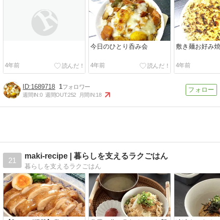
今日のひとり呑み会
敷き麺お好み
4年前
4年前
4年前
1689718
1
週間IN:
0
週間OUT:
252
月間IN:
18
maki-recipe | 暮らしを支えるラクごはん
21
暮らしを支えるラクごはん