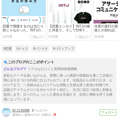
恋愛で我慢するのは当たり
【恋愛エッセイ】INTJの彼
水星の逆行の影
前じゃなかった。INTJの彼
と仲直り。そしてENFJの
彼との別れ話
が教えてくれたこと
元彼に「ごめんね」を伝え
別れたENFJ
14日前
27日前
31日前
た日
連絡
#恋愛
#メイク
#バツイチ
#バストアップ
このブログのここがポイント
リアルな口コミと実用的情報満載
多彩なテーマを扱いながらも、実際に使った感想や体験談を通じて読者の
関心を引きつける内容に仕上げられています。化粧品から日常の工夫、心
のケアまで、一歩踏み込んだリアルな情報と共感を誘う表現が特徴です。
話題のアイテムやコツを分かりやすく紹介し、生活に役立つ知恵と刺激を
提供します。日々のちょっとした変化を見逃さず、自然と興味を持てる構
成になっています。
2135088
3
週間IN:
1
週間OUT:
22
月間IN:
5