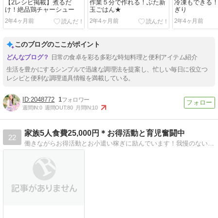
【2レシピ掲載】煮るだ
作業５分で作れる！ぶた新
冷凍もできる
け！絶品鶏チャーシュー
玉ごはん★
ぎり
2年4ヶ月前
2年4ヶ月前
2年4ヶ月前
このブログのここがポイント
日常の食卓を彩る多彩な時短料理と便利アイテム紹介
生活を豊かにするシンプルで迅速な調理法を提案し、忙しい毎日に役立つ
レシピと便利な調理道具情報を満載している。
2048772
1
週間IN:
0
週間OUT:
80
月間IN:
10
家族5人食費25,000円＊お得活動と育児奮闘中
22
働きながらお得活動とお小遣い稼ぎに励んでいます！我慢のない節約で家計を支えて行きます。