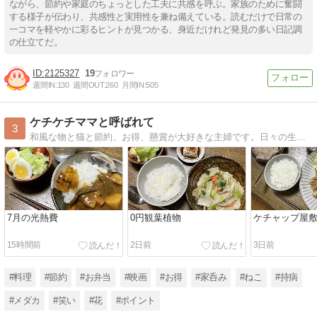
ながら、節約や家庭のちょっとした工夫に共感を呼ぶ。家族のために奮闘
する様子が伝わり、共感性と実用性を兼ね備えている。読むだけで日常の
一コマを軽やかに彩るヒントが見つかる、身近だけれど発見の多い日記調
の仕立てだ。
2125327
19
週間IN:
130
週間OUT:
260
月間IN:
505
ケチケチママと呼ばれて
3
和風な物と猫と節約、お得、懸賞が大好きな主婦です。日々の生活でのお得や節約術、オススメ日用品を紹介しています。
7月の光熱費
0円観葉植物
ケチャップ屋
15時間前
2日前
3日前
#料理
#節約
#お弁当
#映画
#お得
#家呑み
#ねこ
#持病
#メダカ
#笑い
#花
#ポイント