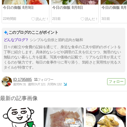
今日の御飯 8月9日
今日の御飯 8月8日
今日の御飯 8月
22時間前
2日前
3日前
このブログのここがポイント
シンプルな自炊と節約志向が融和
日々の献立や食費の記録を通じて、身近な食卓の工夫や節約のポイントを
丁寧に紹介します。具体的なレシピや調理の工夫を伝えつつ、無理のない
無駄のない暮らし方を提案。写真や価格の記載で、リアルな日常が見えて
くるのが魅力です。毎日の食事作りに寄り添う、気軽さと実用性が光るス
タイルが特徴です。
1795885
11
週間IN:
31
週間OUT:
121
月間IN:
132
最新の記事画像