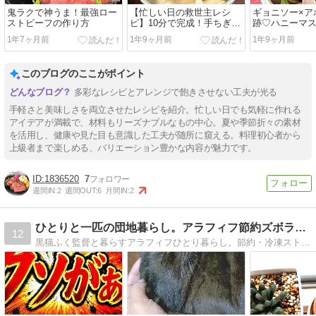
鬼ラクで神うま！最強ロー
【忙しい日の救世主レシ
ギョニソー×ア
ストビーフの作り方
ピ】10分で完成！手ちぎり
跡♡ハニーマ
豆腐と生姜の中華スープ
ダで簡単ごち
1年7ヶ月前
1年9ヶ月前
1年9ヶ月前
このブログのここがポイント
多彩なレシピとアレンジで飽きさせない工夫が光る
手軽さと美味しさを両立させたレシピを紹介。忙しい日でも気軽に作れる
アイデアが満載で、材料もリーズナブルなもの中心。夏や季節折々の素材
を活用し、健康や見た目も意識した工夫が随所に窺える。料理初心者から
上級者まで楽しめる、バリエーション豊かな内容が魅力です。
1836520
7
週間IN:
2
週間OUT:
6
月間IN:
2
ひとりと一匹の団地暮らし。アラフィフ節約ズボラ猫日記
12
黒猫ふく監督と暮らすアラフィフひとり暮らし。節約・冷凍ストック・ずぼらDIY・ゆるダイエットまで、“がんばりすぎない毎日”を綴っています。今日も監督（ふく）がそっと見守り中。