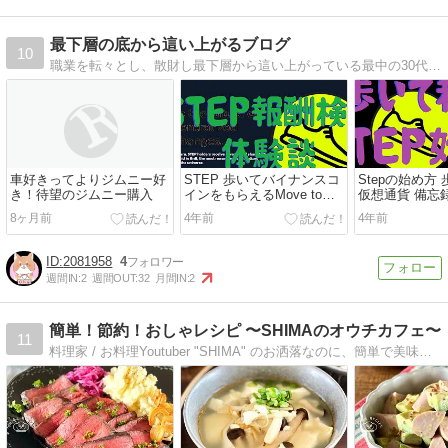
最下層の底から這い上がるブログ
10
職業を転々とし、散財し最下層から這い上がっている最中の30代神奈川県の湘南に住む男のブログです。節約、健康、株、栄養、を中心に立派な大人になるために奮闘中です。
車好きってよりジムニー好
STEP 歩いてバイナンスコ
Stepの始め方
き！待望のジムニー購入
インをもらえるMove to
仮想通貨 備忘
Earn 体験談
8ヶ月前
4年前
4年前
2081958
4
週間IN:
2
週間OUT:
32
月間IN:
2
簡単！節約！おしゃレシピ 〜SHIMAのオウチカフェ〜
11
料理家 / お料理Youtuber "SHIMA" のお洒落なのに、簡単で美味しくてお金をかけずに誰でも作れる「簡単で節約なお洒落なレシピ」