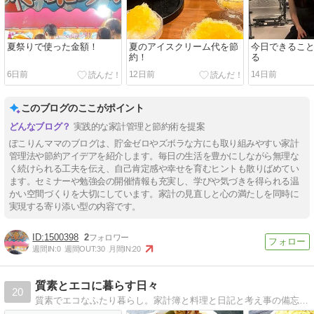
夏祭りで使った金額！
夏のアイスクリーム代を節
今日できること
約！
る
6日前
12日前
14日前
このブログのここがポイント
実践的な家計管理と節約術を提案
ぽこりんママのブログは、貯金ゼロやズボラな方にも取り組みやすい家計
管理法や節約アイデアを紹介します。毎日の生活を豊かにしながら無理な
く続けられる工夫を伝え、自己肯定感や幸せを育むヒントも散りばめてい
ます。セミナーや勉強会の開催情報も充実し、学びや気づきを得られる温
かい空間づくりを大切にしています。家計の見直しと心の満たしを同時に
実現する寄り添い型の内容です。
1500398
2
週間IN:
0
週間OUT:
30
月間IN:
20
質素とエコに暮らす日々
20
質素でエコなふたり暮らし。家計簿と料理と日記と考え事の備忘録です。