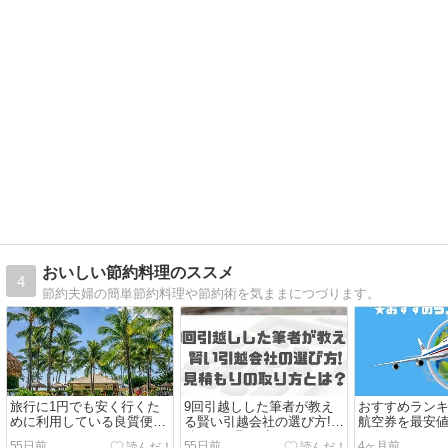
おいしい節約料理のススメ
4
節約夫婦の簡単節約料理や節約術を気ままにつづります。
旅行に1円でも安く行くた
9回引越しした筆者が教え
おすすめラン
めに利用している良質便利
る賢い引越会社の選び方!見
航空券を最安
サイトをまとめてみた！
積もりの取り方!
る人気13サイ
55日前
55日前
4ヶ月前