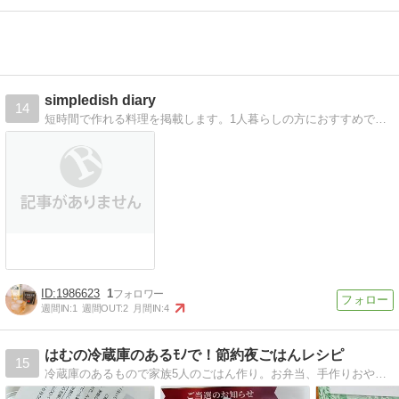
simpledish diary
14
短時間で作れる料理を掲載します。1人暮らしの方におすすめです！
1986623
1
週間IN:
1
週間OUT:
2
月間IN:
4
はむの冷蔵庫のあるﾓﾉで！節約夜ごはんレシピ
15
冷蔵庫のあるもので家族5人のごはん作り。お弁当、手作りおやつ、便利グッズもご紹介