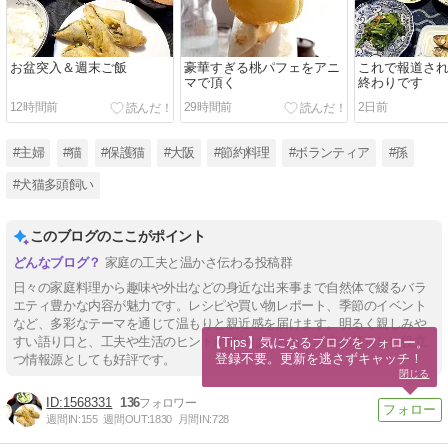
お盆突入＆週末ご飯
豪華すぎる桃パフェをアニ
これで報道さ
マで頂く
終わりです
12時間前
29時間前
2日前
#主婦
#猫
#保護猫
#大阪
#節約料理
#ボランティア
#孫
#犬猫多頭飼い
このブログのここがポイント
家庭の工夫と温かさ伝わる投稿群
日々の家庭料理から趣味や外出などの身近な出来事まで自然体で綴るバラ
エティ豊かな内容が魅力です。レシピや買い物レポート、季節のイベント
など、多彩なテーマを通じて温もりと親近感を届けます。明るく親しみや
すい語り口と、工夫や生活のヒントが散りばめられ、読者の暮らしに役立
【Tips】気になるブログをフォロー。

登録不要。更新を逃さずキャッチ！
つ情報源としても好評です。
閉じる
1568331
136
週間IN:
155
週間OUT:
1830
月間IN:
728