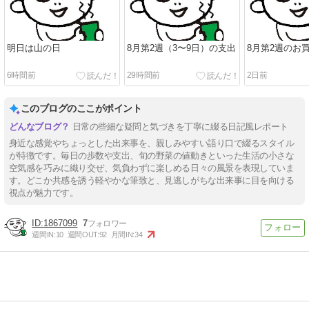
明日は山の日
8月第2週（3〜9日）の支出
8月第2週のお
6時間前
29時間前
2日前
このブログのここがポイント
日常の些細な疑問と気づきを丁寧に綴る日記風レポート
身近な感覚やちょっとした出来事を、親しみやすい語り口で綴るスタイル
が特徴です。毎日の歩数や支出、旬の野菜の値動きといった生活の小さな
空気感を巧みに織り交ぜ、気負わずに楽しめる日々の風景を表現していま
す。どこか共感を誘う軽やかな筆致と、見逃しがちな出来事に目を向ける
視点が魅力です。
1867099
7
週間IN:
10
週間OUT:
92
月間IN:
34