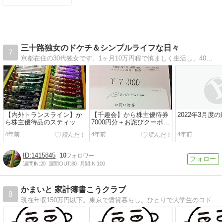
三十路独女のドケチ＆シンプルライフな日々
7
京都在住の30代独女です。1ヶ月10万円程で慎ましく生活し、40歳までに2,000万円貯めるのが目標です
【内外トランスライン】か
【千趣会】から株主優待券
2022年3月度
ら株主優待品のスティック
7000円分＋お詫びクーポン
カフェオレセレクション到
1000円分到着
4年前
4年前
4年前
着
1415845
10
週間IN:
20
週間OUT:
80
月間IN:
100
かまいと 家計簿書こうクラブ
8
現在年収150万円以下。東京で賃貸暮らし。ひとりで大学生のコドモを育てています。でもダイジョーブ！家計簿をつけてきたおかげで、貯金ができ、なんとかなっています…