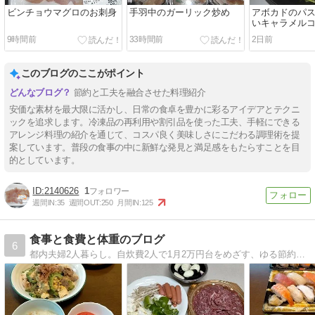
ビンチョウマグロのお刺身
手羽中のガーリック炒め
アボカドのパ
いキャラメル
りパック
9時間前
33時間前
2日前
このブログのここがポイント
節約と工夫を融合させた料理紹介
安価な素材を最大限に活かし、日常の食卓を豊かに彩るアイデアとテクニ
ックを追求します。冷凍品の再利用や割引品を使った工夫、手軽にできる
アレンジ料理の紹介を通じて、コスパ良く美味しさにこだわる調理術を提
案しています。普段の食事の中に新鮮な発見と満足感をもたらすことを目
的としています。
2140626
1
週間IN:
35
週間OUT:
250
月間IN:
125
食事と食費と体重のブログ
6
都内夫婦2人暮らし。自炊費2人で1月2万円台をめざす、ゆる節約です。