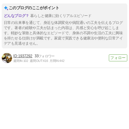
このブログのここがポイント
暮らしと健康に効くリアルエピソード
日常の出来事を通じて、身近な体調変化や病院通いの工夫を伝えるブログ
です。著者の経験や工夫が詰まった内容は、共感と安心を呼び起こしま
す。軽妙な筆致と具体的なエピソードで、身体の不調や生活の工夫に興味
を持たせる仕掛けが満載です。家庭で実践できる健康法や便利な日常アイ
デアも見逃せません。
1937292
33
週間IN:
102
週間OUT:
416
月間IN:
442