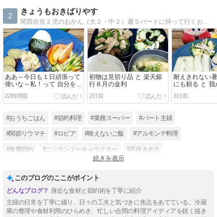
きょうもおきばりやす
2
関西在住２児のおかん（大２・中２）週５パートに持って行くお弁当や子どもの話 話す相手がいないのでブログに綴っていますリウマチ治療中５年目
ああ～今日も１日頑張って
初物は見切り品 と 楽天銀
耐えきれない
偉いな～私！って 自分を褒
行８月の金利
にも頼る と 
めて１日を終えたい
生が買った洋
22時間前
2日前
3日前
#おうちごはん
#節約料理
#業務スーパー
#パート主婦
#関節リウマチ
#ロピア
#映えないご飯
#アルモンデ料理
#食費節約
#ニンテンドーキャラクター
#手抜き弁当
続きを表示
#楽しく子育て
このブログのここがポイント
身近な食材と節約術を丁寧に紹介
主婦の日常を丁寧に綴り、日々の工夫と気づきに焦点をあてている。冷蔵
庫の整理や食材利用のひらめき、忙しい合間の料理アイディアを鋭く描き