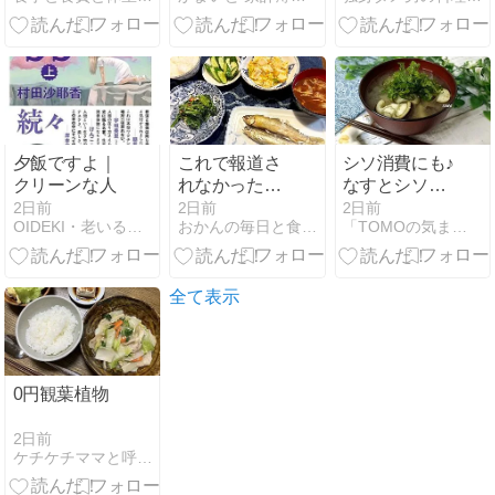
りパック
夕飯ですよ｜
これで報道さ
シソ消費にも♪
クリーンな人
れなかったら
なすとシソの
終わりです
お味噌汁
2日前
2日前
2日前
OIDEKI・老いる前にできることを行う
おかんの毎日と食事と猫
「TOMOの気ままなDiary」
全て表示
0円観葉植物
2日前
ケチケチママと呼ばれて