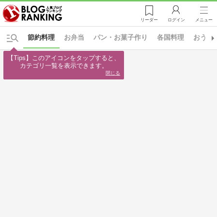
リーダー
ログイン
メニュー
節約料理
お弁当
パン・お菓子作り
各国料理
おうち
【Tips】このアイコンをタップすると、

カテゴリ一覧を表示できます。
閉じる