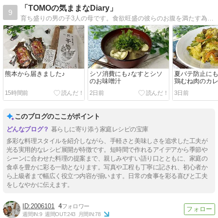
「TOMOの気ままなDiary」
9
育ち盛りの男の子3人の母です。食欲旺盛の彼らのお腹を満たす為、日々研究しているレシピを紹介しています。
熊本から届きました♪
シソ消費にも♪なすとシソ
夏バテ防止にも
のお味噌汁
鶏むね肉のカ
15時間前
2日前
3日前
このブログのここがポイント
暮らしに寄り添う家庭レシピの宝庫
多彩な料理スタイルを紹介しながら、手軽さと美味しさを追求した工夫が
光る実用的なレシピ展開が特徴です。短時間で作れるアイデアから季節や
シーンに合わせた料理の提案まで、親しみやすい語り口とともに、家庭の
食卓を豊かに彩る一助となります。写真や工程も丁寧に記され、初心者か
ら上級者まで幅広く役立つ内容が揃います。日常の食事を彩る喜びと工夫
をしなやかに伝えます。
2006101
4
週間IN:
9
週間OUT:
243
月間IN:
78