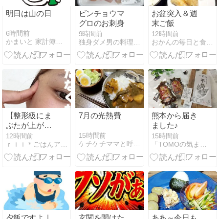
明日は山の日
ビンチョウマ
お盆突入＆週
グロのお刺身
末ご飯
6時間前
9時間前
12時間前
かまいと 家計簿書こうクラブ
独身ダメ男の料理＆家事の備忘録 - 楽天ブログ
おかんの毎日と食事と猫
【整形級にま
7月の光熱費
熊本から届き
ぶたが上がる
ました♪
驚きのクリー
15時間前
12時間前
15時間前
ケチケチママと呼ばれて
ｒｉｉ＊ごはんアルバム
「TOMOの気ままなDiary」
ム！】今なら
50%引きです
夕飯ですよ｜
玄関を開けた
ああ～今日も