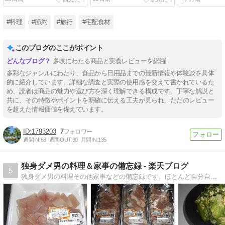
#料理
#節約
#旅行
#宅配食材
このブログのここがポイント
多岐にわたる商品と実食レビューを網羅
多彩なジャンルにわたり、食品から日用品までの最新情報や体験談を具体
的に紹介しています。詳細な調査と実際の使用感を交えて書かれているた
め、読者は商品の魅力や選び方を深く理解できる構成です。丁寧な解説と
共に、その特徴やポイントを明確に伝える工夫が見られ、ただのレビュー
を超えた情報価値を備えています。
1793203
7
週間IN:
63
週間OUT:
90
月間IN:
135
独身ダメ男の料理＆家事の備忘録 - 楽天ブログ
5
独身ダメ男の料理その他家事などの備忘録です。ほとんど自分自身のために書いていますｷﾃﾅ―――(´ﾟДﾟ｀)―――ｲ!!