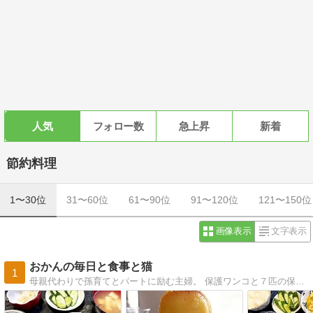
人気
フォロー数
急上昇
新着
節約料理
1〜30位
31〜60位
61〜90位
91〜120位
121〜150位
画像表示
文字表示
おかんの毎日と食事と猫
1
母親代わりで孫育てとパートに励む主婦。 保護ワンコと７匹の保護ニャンコ。猫の保護活動で毎日ドタバタ。 でも家族の健康のため毎日栄養たっぷりな節約料理を作ります。