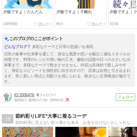
夕飯ですよ｜だんだん
夕飯ですよ｜子離れ
夕飯ですよ｜
16時間前
昨日
2日前
このブログのここがポイント
多彩なテーマと日常の息遣いを表現
日常の食事や出来事を通じて、身近な風景や思いを幅広く綴るスタイルが
特徴です。料理のレシピや買い物の工夫、趣味の話題や日々のささいな出
来事まで、多様なテーマで飽きさせません。内容は具体的で親しみやす
く、身近なエピソードを個性的に紡ぎ出すので、読者は自然と引き込まれ
ます。常に新しい視点と気配りを感じられる、飽きない文章構成が魅力で
す。
2006476
6
週間IN:
0
週間OUT:
190
月間IN:
20
節約彩りLIFE*大事に着るコーデ
19
節約料理に見えない彩り豊かな食卓、お金をかけないおしゃれな暮らしを目指して更新中です。Ameba公式トップブロガーに認定されました。