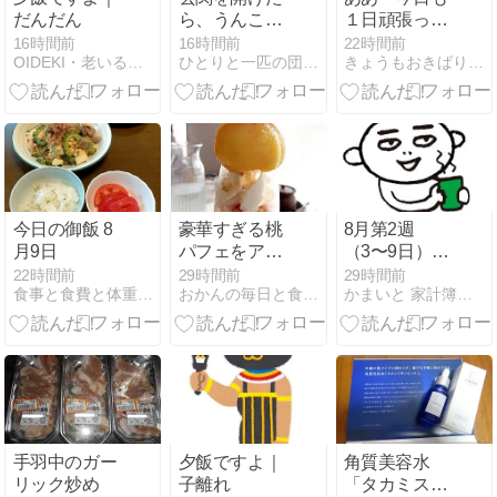
だんだん
ら、うんこが
１日頑張って
あった。団地
偉いな～私！
16時間前
16時間前
22時間前
OIDEKI・老いる前にできることを行う
ひとりと一匹の団地暮らし。アラフィフ節約ズボラ猫日記
きょうもおきばりやす
4階の行き止
って 自分を褒
まりなんです
めて１日を終
けど？
えたい
今日の御飯 8
豪華すぎる桃
8月第2週
月9日
パフェをアニ
（3〜9日）の
マで頂く
支出
22時間前
29時間前
29時間前
食事と食費と体重のブログ
おかんの毎日と食事と猫
かまいと 家計簿書こうクラブ
手羽中のガー
夕飯ですよ｜
角質美容水
リック炒め
子離れ
「タカミスキ