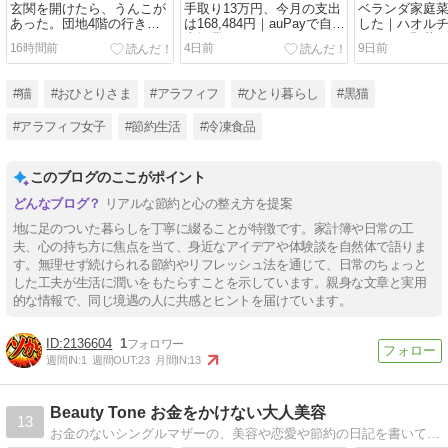
玄関を開けたら、うんこが
手取り13万円、今月の支出
ベランダ家庭
あった。団地4階の行き止
は168,484円｜auPayで自転
した｜ハオル
まりなんですけど？
車操業しているアラフィフ
ていたら野菜
16時間前
4日前
9日前
の家計簿
増えた話
#猫
#おひとりさま
#アラフィフ
#ひとり暮らし
#黒猫
#アラフィフ女子
#節約生活
#冷凍食品
このブログのここがポイント
リアルな節約と心の整え方を提案
地に足のついた暮らしを丁寧に綴ることが特徴です。家計簿や日常の工
夫、心の持ち方に焦点を当て、身近なアイデアや体験談を自然体で語りま
す。無理せず続けられる節約やリフレッシュ法を通じて、日常のちょっと
した工夫が生活に潤いをもたらすことを示しています。親身な文章と実用
的な情報で、同じ境遇の人に共感とヒントを届けています。
2136604
1
週間IN:
1
週間OUT:
23
月間IN:
13
Beauty Tone お金をかけない大人美容
13
お金のないシングルマザーの、美容や恋愛や節約の日記を書いてます。