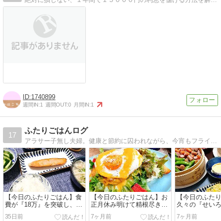
1740899
週間IN:
1
週間OUT:
0
月間IN:
1
ふたりごはんログ
17
アラサー子無し夫婦。健康と節約に囚われながら、今宵もフライパンを振るいます。手抜き率50％。
【今日のふたりごはん】食
【今日のふたりごはん】お
【今日のふた
費が『18万』を突破し、同
正月休み明けて精根尽きた
久々の『せい
僚に希望と笑いを与える。
結果・・・『ロンハーマン
ーズフォンデュ
35日前
7ヶ月前
7ヶ月前
～ 相変わらず騒がしい日々
カフェ』で相変わらずの爆
ためにマラソ