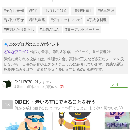
編|дﾟ)～
食！ ～夜ごはんはヘルシー
トリー編（狂気）
と見せかけて・・・編 |дﾟ)
#子なし夫婦
#節約
#おうちごはん
#管理栄養士
#簡単料理
～
#お取り寄せ
#節約料理
#ダイエットレシピ
#手抜き料理
#夫婦ふたり暮らし
#土鍋ごはん
#ヨーグルトメーカー
このブログのここがポイント
愉快な食事、節約＆家族エピソード、自己管理話
気軽に綴られる投稿では、料理や外食、家計の工夫など多彩なテーマを扱
いながら、日頃の活動や工夫をナチュラルに紹介しています。共感や親近
感を呼ぶ語り口で、読者に身近さを伝えているのが特徴です。
2117670
21
週間IN:
0
週間OUT:
70
月間IN:
30
OIDEKI・老いる前にできることを行う
18
何かを成し遂げるには コツコツ行うことと ようやく気づいた60代 ダイエット 貯金 断捨離 スキルアップ なんでも習慣の問題と 気付きました！