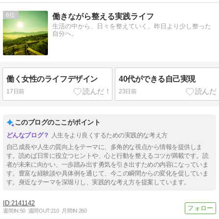
6
働きながら整える実践ライフ
生活の中から、日々を整えていく。昨日より少し整った
自分へ。
働く女性のライフデザイン
40代ができる自己実現
17日前
23日前
このブログのここがポイント
人生をより良くするための実践的な考え方
自己成長や人生の質向上をテーマに、多角的な視点から情報を提供しま
す。読めば日常に役立つヒントや、心と行動を整えるコツが満載です。読
者が未来に向かい、一歩踏み出す勇気を引き出すための内容になっていま
す。豊富な経験談や具体例を通じて、今この瞬間からの変化を促していま
す。身近なテーマを深堀りし、実践的な考え方を提案しています。
2141142
週間IN:
50
週間OUT:
210
月間IN:
260