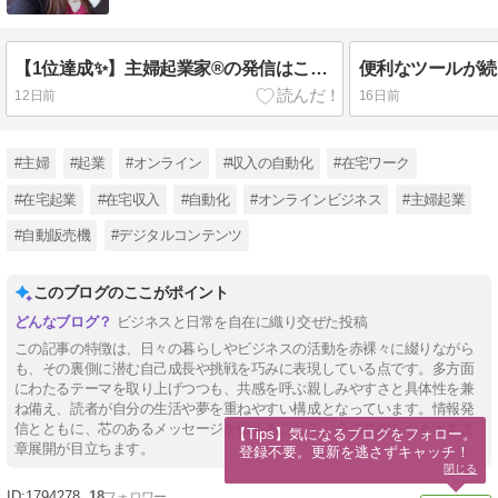
【1位達成✨】主婦起業家®の発信はこんな感じ
便利なツールが続
12日前
16日前
#主婦
#起業
#オンライン
#収入の自動化
#在宅ワーク
#在宅起業
#在宅収入
#自動化
#オンラインビジネス
#主婦起業
#自動販売機
#デジタルコンテンツ
このブログのここがポイント
ビジネスと日常を自在に織り交ぜた投稿
この記事の特徴は、日々の暮らしやビジネスの活動を赤裸々に綴りながら
も、その裏側に潜む自己成長や挑戦を巧みに表現している点です。多方面
にわたるテーマを取り上げつつも、共感を呼ぶ親しみやすさと具体性を兼
ね備え、読者が自分の生活や夢を重ねやすい構成となっています。情報発
信とともに、芯のあるメッセージを伝えることで、心の共鳴を引き出す文
【Tips】気になるブログをフォロー。

章展開が目立ちます。
登録不要。更新を逃さずキャッチ！
閉じる
1794278
18