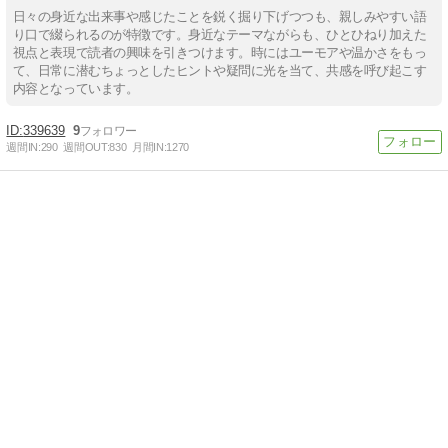
日々の身近な出来事や感じたことを鋭く掘り下げつつも、親しみやすい語
り口で綴られるのが特徴です。身近なテーマながらも、ひとひねり加えた
視点と表現で読者の興味を引きつけます。時にはユーモアや温かさをもっ
て、日常に潜むちょっとしたヒントや疑問に光を当て、共感を呼び起こす
内容となっています。
339639
9
週間IN:
290
週間OUT:
830
月間IN:
1270