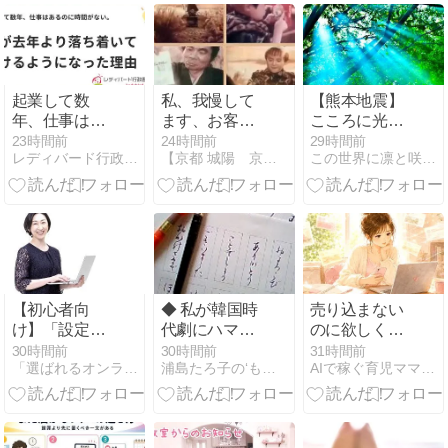
起業して数
私、我慢して
【熊本地震】
年、仕事はあ
ます、お客様
こころに光を
るのに時間が
は〇〇ではな
灯す、SNSを
23時間前
24時間前
29時間前
レディバード行政書士事務所
【京都 城陽 京田辺】タロット鑑定 牧野 和美。
この世界に凛と咲く「MYブランドを創る１２のすゝめかた」
ない。私が去
いから。
通じて届く
年より落ち着
愛。
いて働けるよ
うになった理
由
【初心者向
◆ 私が韓国時
売り込まない
け】「設定が
代劇にハマっ
のに欲しくな
難しそう」で
てしまう理
る、魅惑の文
30時間前
30時間前
31時間前
「選ばれるオンライン秘書」になる秘訣
浦島たろ子の‘もっと’だららんストーリー
AIで稼ぐ育児ママの在宅起業術
止まっていま
由．．．(￣-
章術
せんか？
￣ )
Claude
Cowork の始