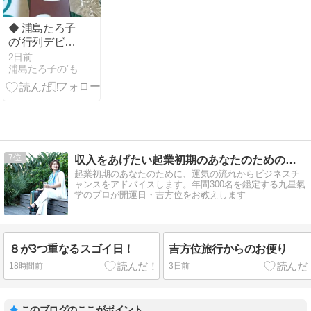
◆ 浦島たろ子
の‘行列デビュ
ー’。(￣- ￣ )
2日前
浦島たろ子の‘もっと’だららんストーリー
7
収入をあげたい起業初期のあなたのための九星氣学鑑定
起業初期のあなたのために、運気の流れからビジネスチ
ャンスをアドバイスします。年間300名を鑑定する九星氣
学のプロが開運日・吉方位をお教えします
８が3つ重なるスゴイ日！
吉方位旅行からのお便り
18時間前
3日前
このブログのここがポイント