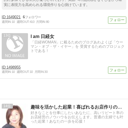
実に表現力を高められる環境作りを心掛けています。
1649021
6
週間IN:
10
週間OUT:
410
月間IN:
80
13
I am 日経女
「日経WOMAN」に載るためのブログあわよくば「ウー
マン・オブ・ザ・イヤー」を 受賞するためのプロジェク
トである！
1498955
週間IN:
10
週間OUT:
10
月間IN:
30
14
趣味を活かした起業！喜ばれるお店作りの秘訣
好きなことを仕事にしたいあなたに、高いリピート率の
お店経営のノウハウをお伝えします。普通の主婦でも叶
った起業！あなたの一歩を応援！