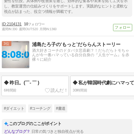
要性を伝授。具体例や改善策を通じ、効率的な集客や未来を拓く工夫を示
し、教室運営の仕組みづくりをサポートします。実践的なヒントと柔軟な
視点が詰まった、役立つ情報が満載です。
2104131
10
週間IN:
330
週間OUT:
520
月間IN:
1360
3
浦島たろ子の‘もっと’だららんストーリー
酒大好きコーチのドタバタ悲喜劇？！だらだらトモちゃ
んが今一番ハマっている自分自身の『人生ゲーム』を赤
裸々に紹介
◆ 昨日。(￣- ￣ )
6時間前
30時間前
#ダイエット
#コーチング
#書道
このブログのここがポイント
日常の気づきと独自視点が光る