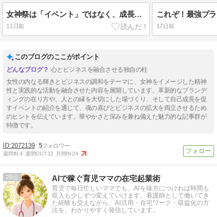
女神祭は「イベント」ではなく、成長した仲間と会える場所【女神聖開華サロン】
11日前
17日前
このブログのここがポイント
心とビジネスを融合させる独自の柱
女性の内なる輝きとビジネスの調和をテーマに、女神をイメージした精神
性と実践的な活動を融合させた内容を展開しています。革新的なブランデ
ィングの在り方や、人との縁を大切にした場づくり、そして自己成長を促
すイベントの紹介を通じて、魂の喜びとビジネスの拡大を両立させるため
のヒントを伝えています。華やかさと深みを兼ね備えた魅力的な記事群が
特徴です。
2072139
5
週間IN:
4
週間OUT:
32
月間IN:
24
28
AIで稼ぐ育児ママの在宅起業術
育児で毎日忙しいママでも、AIを味方につければ時間も
収入も少しずつ変えていけます。看護師として働いてき
た経験も交えながら、AI活用・在宅ワーク・収益化の方
法を、わかりやすく発信しています。