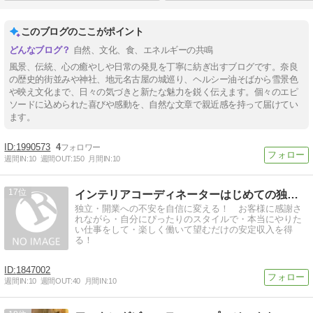
このブログのここがポイント
自然、文化、食、エネルギーの共鳴
風景、伝統、心の癒やしや日常の発見を丁寧に紡ぎ出すブログです。奈良
の歴史的街並みや神社、地元名古屋の城巡り、ヘルシー油そばから雪景色
や映え文化まで、日々の気づきと新たな魅力を鋭く伝えます。個々のエピ
ソードに込められた喜びや感動を、自然な文章で親近感を持って届けてい
ます。
1990573
4
週間IN:
10
週間OUT:
150
月間IN:
10
17
インテリアコーディネーターはじめての独立７つの成功ステップ
独立・開業への不安を自信に変える！ お客様に感謝さ
れながら・自分にぴったりのスタイルで・本当にやりた
い仕事をして・楽しく働いて望むだけの安定収入を得
る！
1847002
週間IN:
10
週間OUT:
40
月間IN:
10