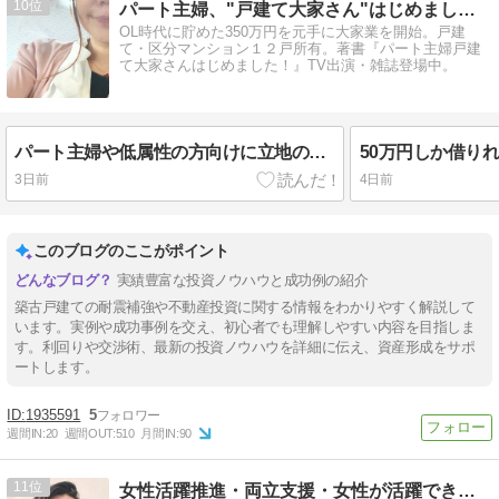
10
パート主婦、"戸建て大家さん"はじめました！
OL時代に貯めた350万円を元手に大家業を開始。戸建
て・区分マンション１２戸所有。著書『パート主婦戸建
て大家さんはじめました！』TV出演・雑誌登場中。
パート主婦や低属性の方向けに立地の考え方について書いてみました
3日前
4日前
このブログのここがポイント
実績豊富な投資ノウハウと成功例の紹介
築古戸建ての耐震補強や不動産投資に関する情報をわかりやすく解説して
います。実例や成功事例を交え、初心者でも理解しやすい内容を目指しま
す。利回りや交渉術、最新の投資ノウハウを詳細に伝え、資産形成をサポ
ートします。
1935591
5
週間IN:
20
週間OUT:
510
月間IN:
90
11
女性活躍推進・両立支援・女性が活躍できる職場づくり