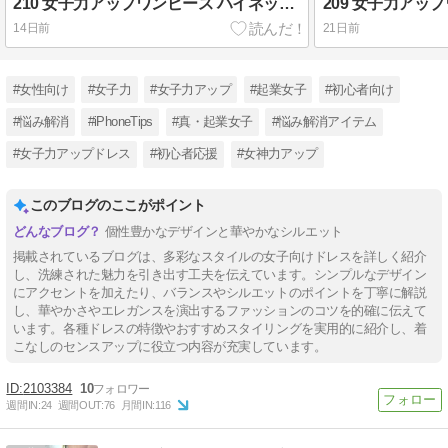
210 女子力アップワンピース ハイネック カットアウトオープンバック ワンピース スイムウェア
14日前
21日前
#女性向け
#女子力
#女子力アップ
#起業女子
#初心者向け
#悩み解消
#iPhoneTips
#真・起業女子
#悩み解消アイテム
#女子力アップドレス
#初心者応援
#女神力アップ
このブログのここがポイント
個性豊かなデザインと華やかなシルエット
掲載されているブログは、多彩なスタイルの女子向けドレスを詳しく紹介
し、洗練された魅力を引き出す工夫を伝えています。シンプルなデザイン
にアクセントを加えたり、バランスやシルエットのポイントを丁寧に解説
し、華やかさやエレガンスを演出するファッションのコツを的確に伝えて
います。各種ドレスの特徴やおすすめスタイリングを実用的に紹介し、着
こなしのセンスアップに役立つ内容が充実しています。
2103384
10
週間IN:
24
週間OUT:
76
月間IN:
116