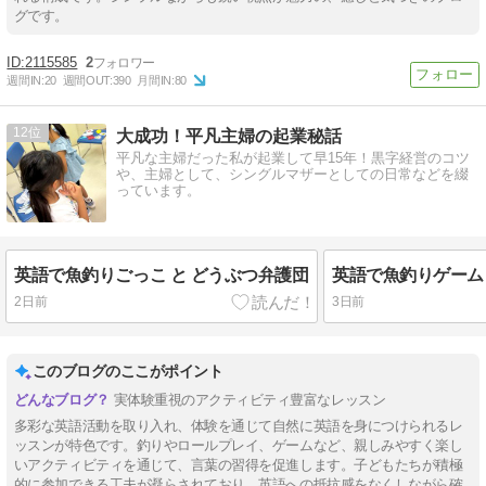
グです。
2115585
2
週間IN:
20
週間OUT:
390
月間IN:
80
12
大成功！平凡主婦の起業秘話
平凡な主婦だった私が起業して早15年！黒字経営のコツ
や、主婦として、シングルマザーとしての日常などを綴
っています。
英語で魚釣りごっこ と どうぶつ弁護団
英語で魚釣りゲーム 
2日前
3日前
このブログのここがポイント
実体験重視のアクティビティ豊富なレッスン
多彩な英語活動を取り入れ、体験を通じて自然に英語を身につけられるレ
ッスンが特色です。釣りやロールプレイ、ゲームなど、親しみやすく楽し
いアクティビティを通じて、言葉の習得を促進します。子どもたちが積極
的に参加できる工夫が凝らされており、英語への抵抗感をなくしながら確