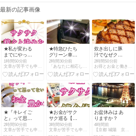
最新の記事画像
★私が変わる
★特急ひたち
炊き出しに豚
までにやった
グリーン車で
汁でなぜクレ
こと⑤サクサ
嬉しいもの♪
ーム？？？
1時間50分前
2時間30分前
2時間50分前
文章が苦手でも申し込まれるステップメールが作れるブログ
「あなたに相応しくない服と人生は捨てておしまいなさい！」
お得とお金と働き方と株投資お金持ちになる方法
ク稼ぐと決め
た♡
★『キレイご
★お金がサク
お盆休みは あ
と』って思っ
サク巡る【心
りますか？
てない？お金
地いい錬金
2時間50分前
3時間50分前
4時間前
文章が苦手でも申し込まれるステップメールが作れるブログ
文章が苦手でも申し込まれるステップメールが作れるブログ
【京都 城陽 京田辺】タロット鑑定 牧野 和美。
と豊かさの本
術】♡