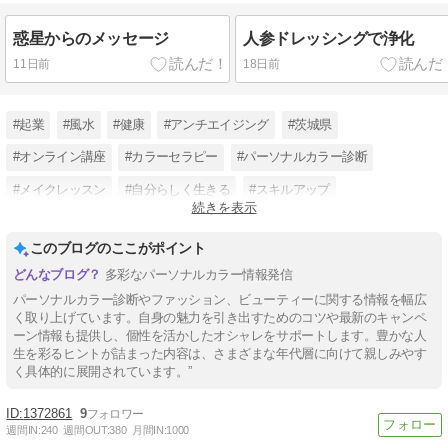
惑星からのメッセージ
人参ドレッシングで浄化
11日前
18日前
#起業
#風水
#健康
#アンチエイジング
#茨城県
#オンライン講座
#カラーセラピー
#パーソナルカラー診断
#メイクレッスン
#自分らしく生きる
#スキルアップ
続きを表示
#ファッション迷子
このブログのここがポイント
多彩なパーソナルカラー情報発信
パーソナルカラー診断やファッション、ビューティーに関する情報を幅広
く取り上げています。自身の魅力を引き出すためのコツや最新のキャンペ
ーン情報も提供し、個性を活かしたオシャレをサポートします。豊かな人
生を彩るヒントが詰まった内容は、さまざまな年代層に向けて親しみやす
く具体的に展開されています。”
1372861
9
週間IN:
240
週間OUT:
380
月間IN:
1000