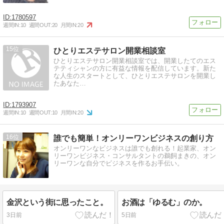
1780597
週間IN:
10
週間OUT:
20
月間IN:
20
15
ひとりエステサロン開業相談室
ひとりエステサロン開業相談室では、開業したてのエス
テティシャンの方に有益な情報を配信しています。新た
な人生のスタートとして、ひとりエステサロンを開業し
たあなた…
1793907
週間IN:
10
週間OUT:
10
月間IN:
20
16
誰でも簡単！オンリーワンビジネスの創り方
オンリーワンなビジネスは誰でも創れる！起業家、オン
リーワンビジネス・コンサルタントの鵜飼まきの、オン
リーワンな自分でビジネスを作るお手伝い。
金沢という街に思ったこと。
お酒は「ゆるむ」のか。
3日前
5日前