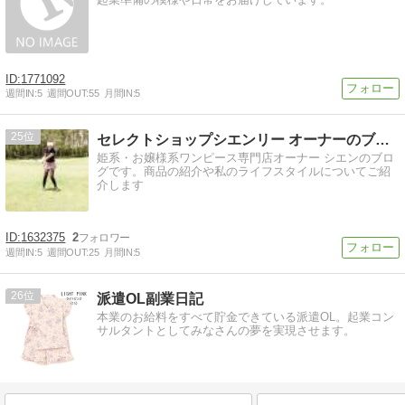
1771092
週間IN:
5
週間OUT:
55
月間IN:
5
25
セレクトショップシエンリー オーナーのブログ
姫系・お嬢様系ワンピース専門店オーナー シエンのブロ
グです。商品の紹介や私のライフスタイルについてご紹
介します
1632375
2
週間IN:
5
週間OUT:
25
月間IN:
5
26
派遣OL副業日記
本業のお給料をすべて貯金できている派遣OL。起業コン
サルタントとしてみなさんの夢を実現させます。