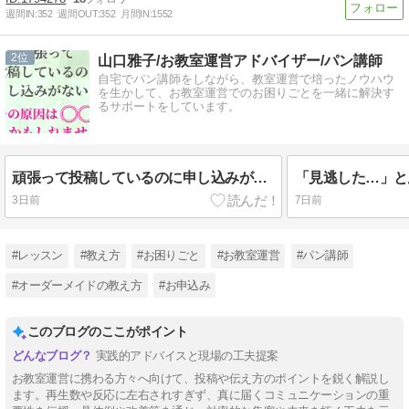
週間IN:
352
週間OUT:
352
月間IN:
1552
2
山口雅子/お教室運営アドバイザー/パン講師
自宅でパン講師をしながら、教室運営で培ったノウハウ
を生かして、お教室運営でのお困りごとを一緒に解決す
るサポートをしています。
頑張って投稿しているのに申し込みがない…その原因は「〇〇」かもしれません
3日前
7日前
#レッスン
#教え方
#お困りごと
#お教室運営
#パン講師
#オーダーメイドの教え方
#お申込み
このブログのここがポイント
実践的アドバイスと現場の工夫提案
お教室運営に携わる方々へ向けて、投稿や伝え方のポイントを鋭く解説し
ます。再生数や反応に左右されすぎず、真に届くコミュニケーションの重