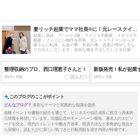
21
妻リッチ起業でママ社長®に！元レースクイーン大家になりました
起業し現在、アパート1棟・アメリカ不動産・イギリス不
動産・フィリピン物件を所有。元レースクイーンから大
家さんに転身。お金の事、美容の事、資産の増やし方な
どお伝えしています。自由な働き方をしたい人を応援す
るため発信しています！
整理収納のプロ、西口理恵子さんと！
2年4ヶ月前
2年5ヶ月前
このブログのここがポイント
多彩なテーマと実践的な知識を提供
各種イベントや書籍の紹介を通じて、ビジネスや自己成長に役立つ具体的
な情報を発信しています。出版記念やキャンペーン報告、著名人のエピソ
ードを交え、現代のトレンドや働き方改革、投資方法など多角的な視点か
ら深掘り。読むたびに新しい気づきと行動意欲を促す内容が特徴です。