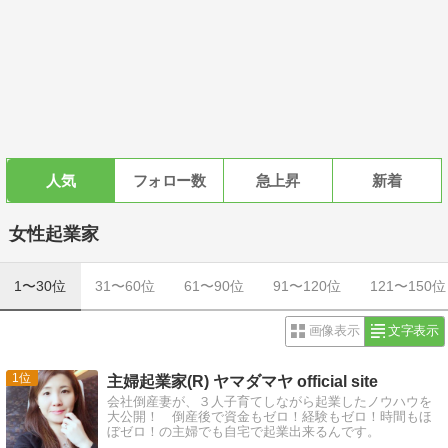
人気
フォロー数
急上昇
新着
女性起業家
1〜30位
31〜60位
61〜90位
91〜120位
121〜150位
画像表示
文字表示
1
主婦起業家(R) ヤマダマヤ official site
会社倒産妻が、３人子育てしながら起業したノウハウを
大公開！ 倒産後で資金もゼロ！経験もゼロ！時間もほ
ぼゼロ！の主婦でも自宅で起業出来るんです。