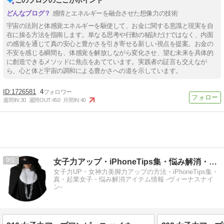
このブログのここがポイント
感情とエネルギーを融合させた想像力の技術
宇宙の法則と体感覚エネルギーを駆使して、お金に関する意識と現実を自
在に操る方法を指南します。単なる思考や行動の秘訣だけではなく、内面
の感覚を通じて真の安心と豊かさを引き寄せる新しい視点を提案。お金の
不安を感じる瞬間も、体感覚を解放しながら変化させ、望む未来を具体的
に創造できるメソッドに焦点をあてています。実践者の証言も交えなが
ら、心と体と宇宙の調和による豊かさへの道を示しています。
1726581
4
週間IN:
30
週間OUT:
450
月間IN:
40
9
女子力アップ・iPhoneTips集・悩み解消・起業女子情報
女子力UP・女神力美脚力アップの方法・iPhoneTips集・
真・起業女子・悩み解消アイテム情報 -ヴィーナスナイ
ン-