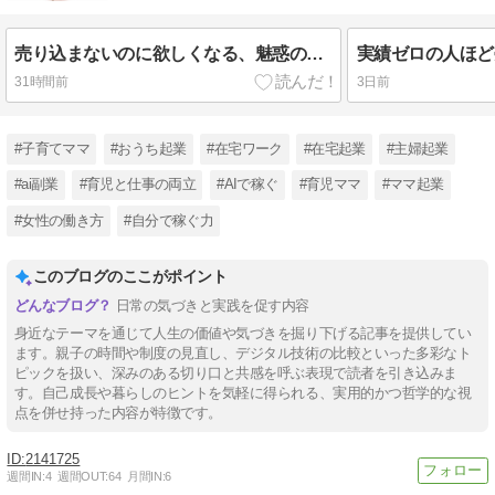
売り込まないのに欲しくなる、魅惑の文章術
31時間前
3日前
#子育てママ
#おうち起業
#在宅ワーク
#在宅起業
#主婦起業
#ai副業
#育児と仕事の両立
#AIで稼ぐ
#育児ママ
#ママ起業
#女性の働き方
#自分で稼ぐ力
このブログのここがポイント
日常の気づきと実践を促す内容
身近なテーマを通じて人生の価値や気づきを掘り下げる記事を提供してい
ます。親子の時間や制度の見直し、デジタル技術の比較といった多彩なト
ピックを扱い、深みのある切り口と共感を呼ぶ表現で読者を引き込みま
す。自己成長や暮らしのヒントを気軽に得られる、実用的かつ哲学的な視
点を併せ持った内容が特徴です。
2141725
週間IN:
4
週間OUT:
64
月間IN:
6