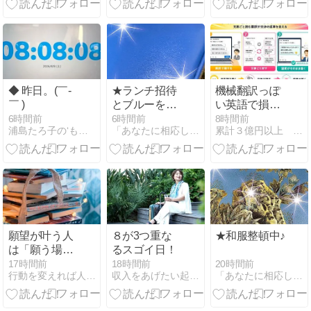
当の関係
◆ 昨日。(￣-
★ランチ招待
機械翻訳っぽ
￣ )
とブルーをア
い英語で損し
クセントに♪
ていた時代が
6時間前
6時間前
8時間前
浦島たろ子の‘もっと’だららんストーリー
「あなたに相応しくない服と人生は捨てておしまいなさい！」
累計３億円以上 語学を使って副収入を得る専門家 栗原久美子
終わる
願望が叶う人
８が3つ重な
★和服整頓中♪
は「願う場
るスゴイ日！
所」が違う
20時間前
17時間前
18時間前
「あなたに相応しくない服と人生は捨てておしまいなさい！」
行動を変えれば人生変わる！福岡エナジーヒーラーのシンプル思考
収入をあげたい起業初期のあなたのための九星氣学鑑定