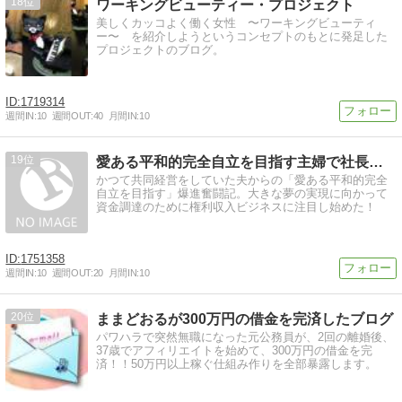
18
ワーキングビューティー・プロジェクト
美しくカッコよく働く女性 〜ワーキングビューティ
ー〜 を紹介しようというコンセプトのもとに発足した
プロジェクトのブログ。
1719314
週間IN:
10
週間OUT:
40
月間IN:
10
19
愛ある平和的完全自立を目指す主婦で社長の奮闘記
かつて共同経営をしていた夫からの「愛ある平和的完全
自立を目指す」爆進奮闘記。大きな夢の実現に向かって
資金調達のために権利収入ビジネスに注目し始めた！
1751358
週間IN:
10
週間OUT:
20
月間IN:
10
20
ままどおるが300万円の借金を完済したブログ
パワハラで突然無職になった元公務員が、2回の離婚後、
37歳でアフィリエイトを始めて、300万円の借金を完
済！！50万円以上稼ぐ仕組み作りを全部暴露します。