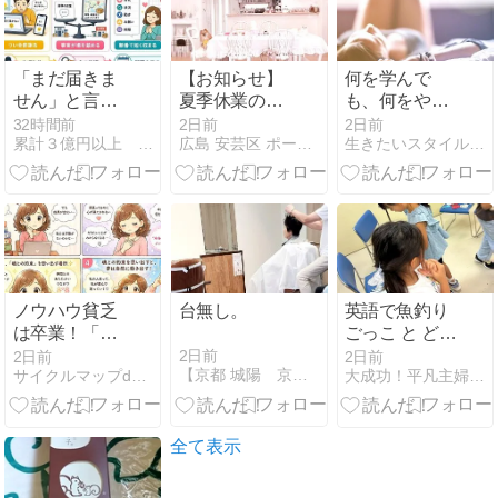
め方
「まだ届きま
【お知らせ】
何を学んで
せん」と言わ
夏季休業のお
も、何をやっ
れた朝、返信
知らせ
ても最後だけ
32時間前
2日前
2日前
累計３億円以上 語学を使って副収入を得る専門家 栗原久美子
広島 安芸区 ポーセラーツ&リボン教室 M-Style L…
生きたいスタイルを思いのままにする新次元カウンセリング
は書く順番で
変わらない理
決まる
由
ノウハウ貧乏
台無し。
英語で魚釣り
は卒業！「魂
ごっこ と どう
との約束」を
ぶつ弁護団
2日前
2日前
2日前
【京都 城陽 京田辺】タロット鑑定 牧野 和美。
サイクルマップdeコンサル自分の人生をキラキラ経営
大成功！平凡主婦の起業秘話
思い出す場所
✨
全て表示