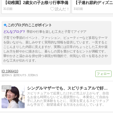
【幼稚園】2歳女の子お祭り行事準備
31日前
31日前
このブログのここがポイント
季節や行事を楽しむ工夫と子育てアイデア
子育てや季節のイベント、ファッション、ビューティーなど多彩なテーマ
を扱いながら、親しみやすく実用的な情報を提供しています。一見すると
こじんまりした内容に見えますが、実際には日常のちょっとした工夫や楽
しみ方を鮮やかに描き出し、暮らしの質を豊かにするヒントが満載です。
華やかさと温かみを併せ持つ表現が特徴的で、何気ない日々を彩るささや
かな工夫が伝わります。
1966410
週間IN:
5
週間OUT:
5
月間IN:
5
27
シングルマザーでも、スピリチュアルで好きを仕事にできた方法
スピリチュアルで起業したけれど売上が上がらず、自信
もお金も時間もないどん底状態から、本業化して自由を
手に入れた実体験をもとに、現実を変えるスピリチュア
ルな手法で、願望達成する方法をお伝えしています。