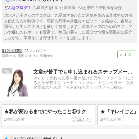
九星気学を用いた運気向上術と季節の浄化法を紹介
清水さい子さんのブログは、九星気学を起点に運気を高める具体的な方法
を伝えるのが特徴です。季節の行事や身近なエピソードを絡めて、自然と
調和した生活の大切さを優しく提案します。運気アップのためのマニュア
ルや催しのレポートも豊富で、毎日の暮らしに役立つ情報を実践的に紹介
しながら、幸運を引き寄せるヒントを提供します。
2089393
11
週間IN:
30
週間OUT:
280
月間IN:
90
8
文章が苦手でも申し込まれるステップメールが作れるブログ
ＷＥＢで売れる文章を書き続けた元ＷＥＢライターによ
る文章が苦手なコーチ・コンサル・カウンセラー・女性
起業家のための「申込まれるステップメール構築」
★私が変わるまでにやったこと⑤サクサク稼ぐと決めた♡
1時間50分前
2時間50分前