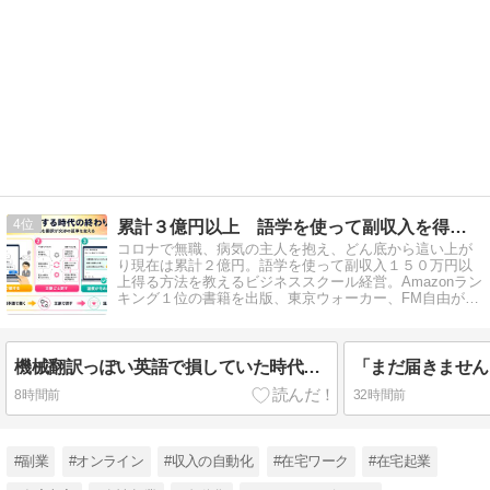
4
累計３億円以上 語学を使って副収入を得る専門家 栗原久美子
コロナで無職、病気の主人を抱え、どん底から這い上が
り現在は累計２億円。語学を使って副収入１５０万円以
上得る方法を教えるビジネススクール経営。Amazonラン
キング１位の書籍を出版、東京ウォーカー、FM自由が
丘、スペインのナバラTVなど出演。
機械翻訳っぽい英語で損していた時代が終わる
8時間前
32時間前
#副業
#オンライン
#収入の自動化
#在宅ワーク
#在宅起業