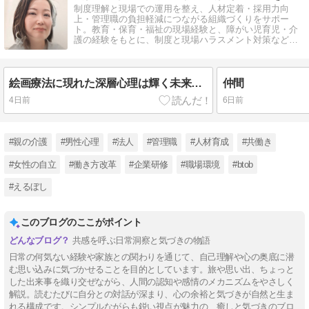
制度理解と現場での運用を整え、人材定着・採用力向
上・管理職の負担軽減につながる組織づくりをサポー
ト。教育・保育・福祉の現場経験と、障がい児育児・介
護の経験をもとに、制度と現場ハラスメント対策など、
実践できる形に整えます。
絵画療法に現れた深層心理は輝く未来への片道切符
仲間
4日前
6日前
#親の介護
#男性心理
#法人
#管理職
#人材育成
#共働き
#女性の自立
#働き方改革
#企業研修
#職場環境
#btob
#えるぼし
このブログのここがポイント
共感を呼ぶ日常洞察と気づきの物語
日常の何気ない経験や家族との関わりを通じて、自己理解や心の奥底に潜
む思い込みに気づかせることを目的としています。旅や思い出、ちょっと
した出来事を織り交ぜながら、人間の認知や感情のメカニズムをやさしく
解説。読むたびに自分との対話が深まり、心の余裕と気づきが自然と生ま
れる構成です。シンプルながらも鋭い視点が魅力の、癒しと気づきのブロ