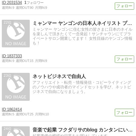
2031534
1
週間IN:
9
週間OUT:
90
月間IN:
9
22
ミャンマー ヤンゴンの日本人ネイリスト プライベートネ…
ミャンマー ヤンゴンに住む女性の皆さまに日本のネイル
を楽しんで頂きたくて一念発起！サンチャウンにてプラ
イベートサロン開業してます！ 女性目線のヤンゴン情報
も！
1837333
週間IN:
9
週間OUT:
15
月間IN:
9
23
ネットビジネスで自由人
アフィリエイト・転売・情報発信・コピーライティング
のノウハウや成功者のマインドセットを学び、ネットビ
ジネスで自由になりましょう。
1862414
週間IN:
5
週間OUT:
25
月間IN:
10
24
音楽で起業 フクダリサのblog カンタンにいかないから生…
起業準備の模様や日常をお届けしています。