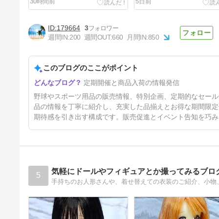
30時間前
5日前
179664
3
週間IN:
200
週間OUT:
660
月間IN:
850
このブログのここがポイント
「『BIG SUMMER SALE !』
定期開催と商品入荷の情報発信
本日最終日です！！」
10日前
野球やスポーツ用品の販売情報、特別企画、定期的なセール
品の情報を丁寧に紹介し、充実した品揃えとお得な期間限定
期待感を引き出す構成です。販売促進とイベント告知を巧み
気軽にドールやフィギュアとか撮ってみるブロ
5