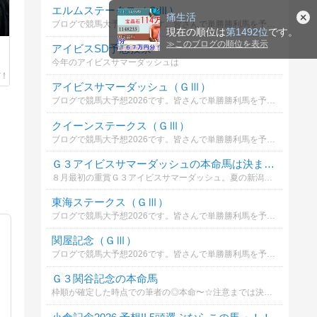
エルムステークス（ＧⅢ）
痛生活
ブログで競馬大予想2026です。皆さんで単勝勝利馬を予想しましょう。優勝者には景品進呈。ルールは→https://ameblo.jp/2-mix-keiba/entry-12880871148.html
現在の順位は
第1492位
です。
≫
このブログの順位を表示
アイビスSD予想投票
今年のアイビスサマーダッシュは
アイビスサマーダッシュ（ＧⅢ）
ブログで競馬大予想2026です。皆さんで単勝勝利馬を予想しましょう。優勝者には景品進呈。ルールは→https://ameblo.jp/2-mix-keiba/entry-12880871148.html
クイーンステークス（ＧⅢ）
ブログで競馬大予想2026です。皆さんで単勝勝利馬を予想しましょう。優勝者には景品進呈。ルールは→https://ameblo.jp/2-mix-keiba/entry-12880871148.html
Ｇ３アイビスサマーダッシュの本命馬は決まった？
８月最初の重賞Ｇ３アイビスサマーダッシュ。夏の新潟伝統の千直重賞であなたが本命印を打った馬を教えて。大日本馬帝国管理人が徹底分析で無料予想を公開中
東海ステークス（ＧⅢ）
ブログで競馬大予想2026です。皆さんで単勝勝利馬を予想しましょう。優勝者には景品進呈。ルールは→https://ameblo.jp/2-mix-keiba/entry-12880871148.html
関屋記念（ＧⅢ）
ブログで競馬大予想2026です。皆さんで単勝勝利馬を予想しましょう。優勝者には景品進呈。ルールは→https://ameblo.jp/2-mix-keiba/entry-12880871148.html
Ｇ３関谷記念の本命馬
枠順が確定した時点での筆者の◎本命〜☆注意までは決まったので、もしよければ重賞徹底分析記事を読みに来てください。そして、あなたの関谷記念の本命馬も教えて下さい