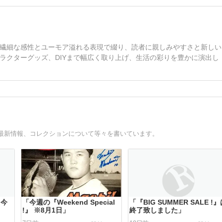
繊細な感性とユーモア溢れる表現で綴り、読者に親しみやすさと新しい
ラクターグッズ、DIYまで幅広く取り上げ、生活の彩りを豊かに演出し
最新情報、コレクションについて等々を書いています。
 今
「今週の『Weekend Special
「『BIG SUMMER SALE !
!』 ※8月1日」
終了致しました」