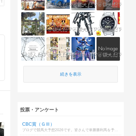
続きを表示
投票・アンケート
さんや、着せ替えての衣装のご紹介、小物、フィギュア等の撮影&レビューを主にして、空いた時間に細々と更新しています。
CBC賞（ＧⅢ）
ブログで競馬大予想2026です。皆さんで単勝勝利馬を予想しましょう。優勝者には景品進呈。ルールは→https://ameblo.jp/2-mix-keiba/entry-12880871148.html