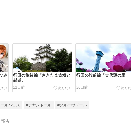
ひみ
行田の旅後編「さきたま古墳と
行田の旅前編「古代蓮の里」
忍城」
21日前
26日前
ドールハウス
#テヤンドール
#グルーヴドール
報告