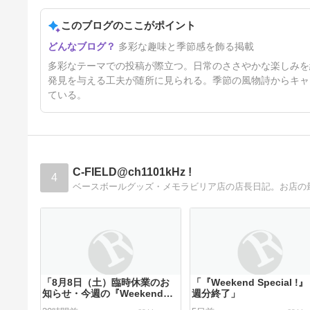
リカちゃんのポチャッコ服
このブログのここがポイント
30日前
多彩な趣味と季節感を飾る掲載
多彩なテーマでの投稿が際立つ。日常のささやかな楽しみを
発見を与える工夫が随所に見られる。季節の風物詩からキャ
ている。
C-FIELD@ch1101kHz !
4
ベースボールグッズ・メモラビリア店の店長日記。お店の
「8月8日（土）臨時休業のお
「『Weekend Special !』
知らせ・今週の『Weekend
週分終了」
Special !』について」