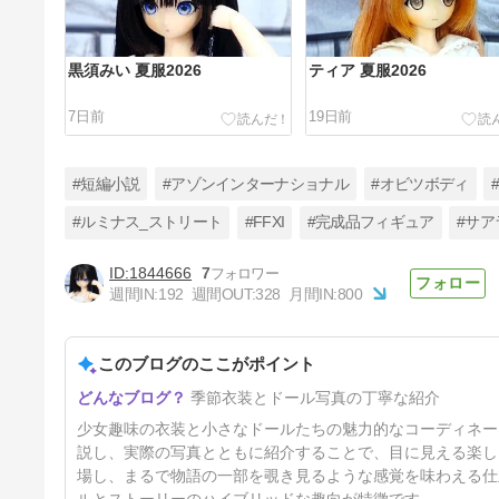
黒須みい 夏服2026
ティア 夏服2026
7日前
19日前
#短編小説
#アゾンインターナショナル
#オビツボディ
#ルミナス_ストリート
#FFXI
#完成品フィギュア
#サア
1844666
7
Geminiで背景チェンジ
週間IN:
192
週間OUT:
328
月間IN:
800
58日前
このブログのここがポイント
季節衣装とドール写真の丁寧な紹介
少女趣味の衣装と小さなドールたちの魅力的なコーディネー
説し、実際の写真とともに紹介することで、目に見える楽し
場し、まるで物語の一部を覗き見るような感覚を味わえる仕
ルとストーリーのハイブリッドな趣向が特徴です。