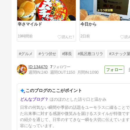
辛さマイルド
今日から
19時間前
2日前
#グルメ
#うつ伏せ
#隊長
#風呂敷コリラ
#スナック
134470
7
週間IN:
240
週間OUT:
1150
月間IN:
1090
金箱
このブログのここがポイント
5日前
ほのぼのとした語り口と温かみ
日常の何気ない瞬間や季節の話題をユーモラスに綴ることで
た出来事に対する感謝や微笑みを届けるスタイルが特徴です
の紹介を通じて、日常のすてきな一瞬を大切に伝えています
容になっています。