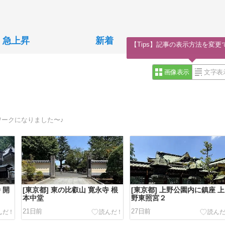
急上昇
新着
【Tips】記事の表示方法を変更
画像表示
文字表
ワークになりました〜♪
 開
[東京都] 東の比叡山 寛永寺 根
[東京都] 上野公園内に鎮座 上
本中堂
野東照宮２
21日前
27日前