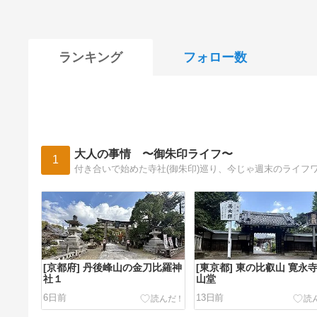
ランキング
フォロー数
大人の事情 〜御朱印ライフ〜
1
付き合いで始めた寺社(御朱印)巡り、今じゃ週末のライフ
[京都府] 丹後峰山の金刀比羅神
[東京都] 東の比叡山 寛永寺
社１
山堂
6日前
13日前