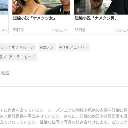
短編小説『ナメクジ女』
短編小説『ナメクジ男』
53日前
57日前
#えっくす☆きゅーと
#エレン
#リルフェアリー
ラズ_ア・ラ・モード
報告
トに焦点を当てています。シーズンごとの制服や私物の衣装を詳細に解
さと情報提供を両立させています。さらに、短編の物語や背景設定も登
立てとなっています。繊細な描写と写真の組み合わせによる、ビジュア