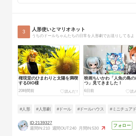
人形使いとマリオネット
3
うちのドールちゃんたちの日常を人形劇でお送りしてるよ
権現堂のひまわりと太陽を満喫
映画ちいかわ「人魚の島の
するDIO様
つ」見てきました！
20時間前
6日前
#人形
#人形劇
#ドール
#ドールハウス
#ミニチュア
2139327
週間IN:
210
週間OUT:
240
月間IN:
530