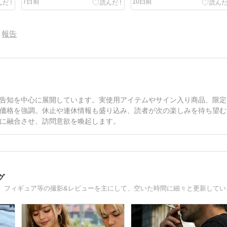
7日前
10日前
報告
告知を中心に展開しています。実使用アイテムやサイン入り商品、限定
価格を強調。休止や連休情報も盛り込み、読者が次の楽しみを待ち望む
に融合させ、訪問意欲を喚起します。
グ
手持ちのお人形