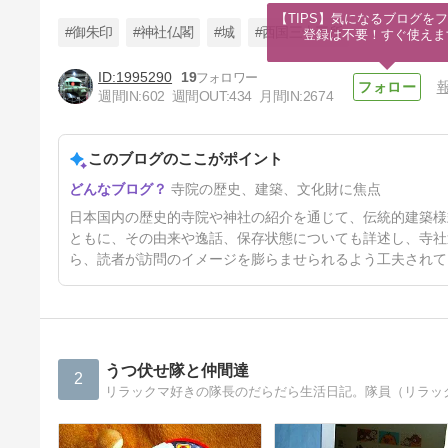
【TIPS】気になるブログをフ
#御朱印
#神社仏閣
#城
#西国三十三所
登録は不要！すぐ使えま
1995290
19
週間IN:
602
週間OUT:
434
月間IN:
2674
[東京都] 上野公園内に鎮座 上
野東照宮１
このブログのここがポイント
34日前
寺院の歴史、建築、文化財に焦点
日本国内の歴史的寺院や神社の紹介を通じて、伝統的建築様
ともに、その由来や逸話、保存状態についても詳述し、寺社
ら、読者が訪問のイメージを膨らませられるよう工夫されて
うつ伏せ隊と仲間達
2
リラックマ好きの隊長のだらだら生活日記。隊員（リラッ