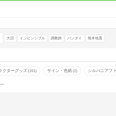
検索
大沼
インビンシブル
調教師
バンダイ
熊本地震
ラクターグッズ
サイン・色紙
シルバニアフ
161
2
示…