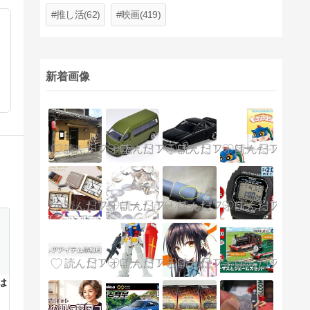
推し活(62)
映画(419)
新着画像
』は