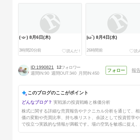
(·o·) 8月6日(木)
|ω`) 8月4日(水)
3時間20分前
26時間前
1990821
12
報
週間IN:
90
週間OUT:
340
月間IN:
450
このブログのここがポイント
(^^♪ 7月31日(金)
実戦派の投資戦略と株価分析
6日前
株式に関する詳細な売買報告やテクニカル分析を通じて、相
価の変動や売買比率、持ち株リスト、余談として投資哲学や
で役立つ実践的な情報が満載です。場の空気を敏感に捉え、