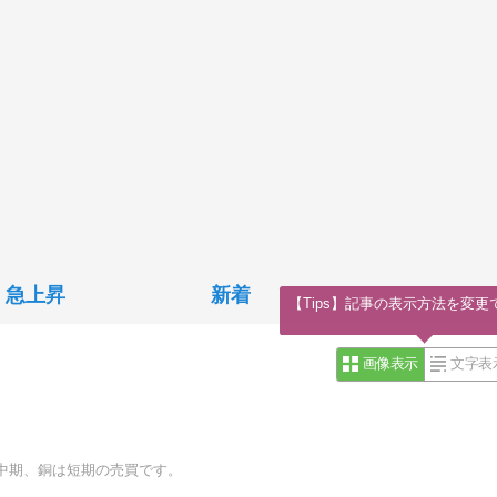
急上昇
新着
【Tips】記事の表示方法を変更
画像表示
文字表
中期、銅は短期の売買です。