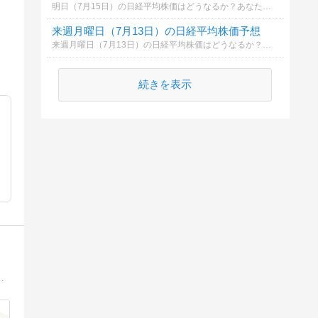
明日（7月15日）の日経平均株価はどうなるか？あなたの御意見を聞かせて下さい。勿論希望や勘でもかまいません。見るだけもＯＫ！
来週月曜日（7月13日）の日経平均株価予想
来週月曜日（7月13日）の日経平均株価はどうなるか？あなたの御意見を聞かせて下さい。勿論希望や勘でもかまいません。見るだけもＯＫ！
続きを表示
！ついに…脱サラしました！トレードのコツを【無料メール講座】で公開中！＠株タツ