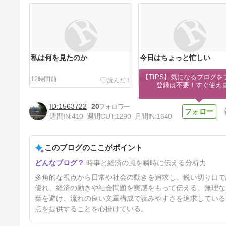
私は何を見たのか
今日はちょっと忙しい
【TIPS】気になるブログを
12時間前
昨日
登録は不要！すぐ使え
1563722
20
週間IN:
410
週間OUT:
1290
月間IN:
1640
このブログのここがポイント
今週の戦略
時事と経済の風を瞬時に伝える分析力
4日前
多角的な視点から日常や社会の動きを追求し、鋭い切り口で
優れ、経済の動きや社会問題を実感をもって伝える。無理な
葉を避け、流れの良い文章構成で読みやすさを追求している
点を提供することを心掛けている。