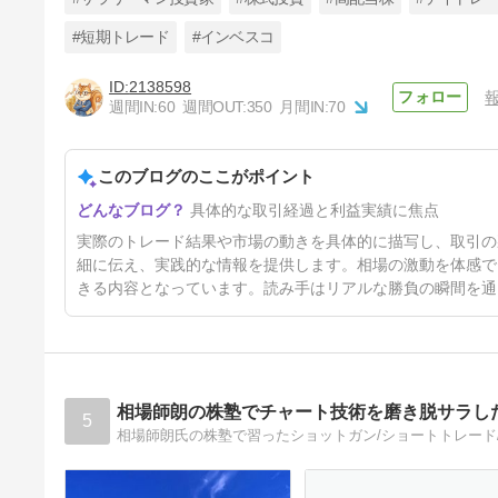
#短期トレード
#インベスコ
2138598
休日、子どもと少し遊んだだけ
週間IN:
60
週間OUT:
350
月間IN:
70
で息切れした話。40代向けプ
ロテイン&マルチビタミン7商
3日前
品を試してみた
このブログのここがポイント
具体的な取引経過と利益実績に焦点
実際のトレード結果や市場の動きを具体的に描写し、取引の
細に伝え、実践的な情報を提供します。相場の激動を体感で
きる内容となっています。読み手はリアルな勝負の瞬間を通
相場師朗の株塾でチャート技術を磨き脱サラし
5