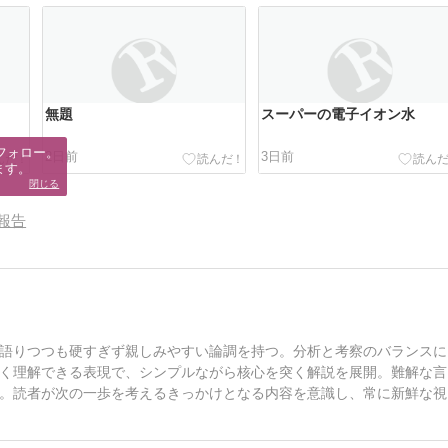
無題
スーパーの電子イオン水
フォロー。

2日前
3日前
ます。
閉じる
報告
語りつつも硬すぎず親しみやすい論調を持つ。分析と考察のバランスに
く理解できる表現で、シンプルながら核心を突く解説を展開。難解な言
。読者が次の一歩を考えるきっかけとなる内容を意識し、常に新鮮な視