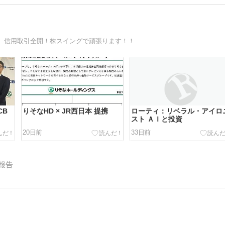
 信用取引全開！株スイングで頑張ります！！
CB
りそなHD × JR西日本 提携
ローティ：リベラル・アイロ
スト ＡＩと投資
20日前
33日前
報告