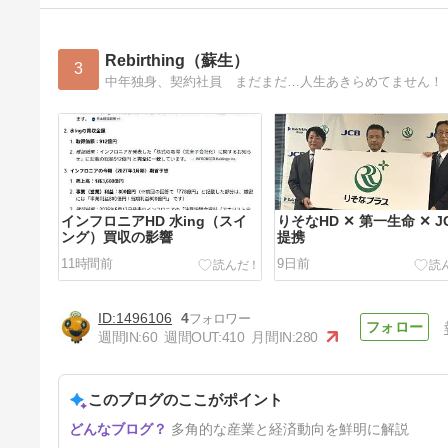
Rebirthing（蘇生）
3
中年独身、契約社員 まだまだ…人生あきらめてません！
インフロニアHD 水ing（スイ
りそなHD ✕ 第一生命 ✕ J
ング）買収の影響
提携
11時間前
9日前
1496106
4
週間IN:
60
週間OUT:
410
月間IN:
280
このブログのここがポイント
哲学者 リチャード・ローティ
多角的な産業と経済動向を鮮明に解説