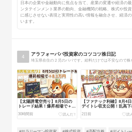
35日前
日本の企業や金融動向に焦点を当て、産業の変遷や経済の最
ンタテインメント業界の動向、金融機関の戦略、株式や投資
に感じさせない表現と実用性の高い情報を融合させ、経済の
います。
アラフォーパパ投資家のコツコツ株日記
4
【太陽誘電空売り】8月5日の
【ファナック利確】8月4
トレード結果！爆昇相場で＋
デイトレ収支公開！乱高下
8.1万円
を攻略
30時間前
2日前
#サラリーマン投資家
#株式投資
#高配当株
#デイトレ