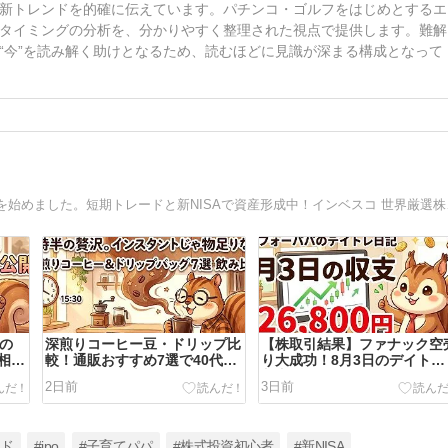
新トレンドを的確に伝えています。パチンコ・ゴルフをはじめとするエ
タイミングの分析を、分かりやすく整理された視点で提供します。難解
“今”を読み解く助けとなるため、読むほどに見識が深まる構成となって
埼玉県在住の２児のパパ
日の
深煎りコーヒー豆・ドリップ比
【株取引結果】ファナック空
相場
較！通販おすすめ7選で40代パ
り大成功！8月3日のデイトレ
パの休憩を格上げ
収支公開
2日前
3日前
ード
#ipo
#子育てパパ
#株式投資初心者
#新NISA