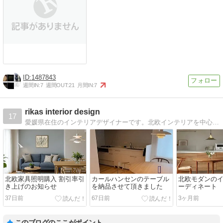
1487843
週間IN:
7
週間OUT:
21
月間IN:
7
rikas interior design
17
愛媛県在住のインテリアデザイナーです。北欧インテリアを中心に暮らしが楽しくなるインテリアについて書いています。
北欧家具照明購入 割引率引
カールハンセンのテーブル
北欧モダンの
き上げのお知らせ
を納品させて頂きました
ーディネート
37日前
67日前
3ヶ月前
このブログのここがポイント