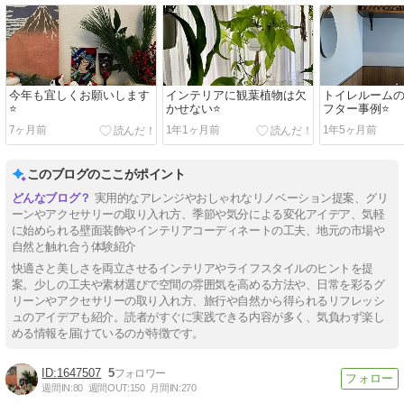
今年も宜しくお願いします
インテリアに観葉植物は欠
トイレルーム
⭐️
かせない⭐️
フター事例⭐️
7ヶ月前
1年1ヶ月前
1年5ヶ月前
このブログのここがポイント
実用的なアレンジやおしゃれなリノベーション提案、グリ
ーンやアクセサリーの取り入れ方、季節や気分による変化アイデア、気軽
に始められる壁面装飾やインテリアコーディネートの工夫、地元の市場や
自然と触れ合う体験紹介
快適さと美しさを両立させるインテリアやライフスタイルのヒントを提
案。少しの工夫や素材選びで空間の雰囲気を高める方法や、日常を彩るグ
リーンやアクセサリーの取り入れ方、旅行や自然から得られるリフレッシ
ュのアイデアも紹介。読者がすぐに実践できる内容が多く、気負わず楽し
める情報を届けているのが特徴です。
1647507
5
週間IN:
80
週間OUT:
150
月間IN:
270