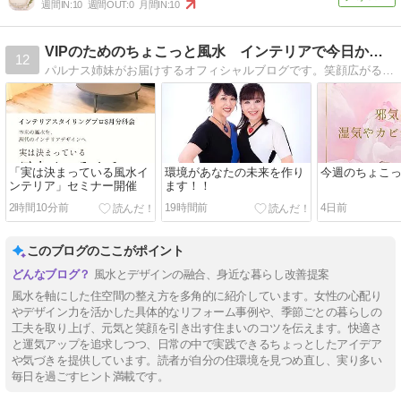
週間IN:
10
週間OUT:
0
月間IN:
10
VIPのためのちょこっと風水 インテリアで今日から開運！！
12
パルナス姉妹がお届けするオフィシャルブログです。笑顔広がる風水インテリアそして開運ライフをお届け致します。
「実は決まっている風水イ
環境があなたの未来を作り
今週のちょこ
ンテリア」セミナー開催
ます！！
2時間10分前
19時間前
4日前
このブログのここがポイント
風水とデザインの融合、身近な暮らし改善提案
風水を軸にした住空間の整え方を多角的に紹介しています。女性の心配り
やデザイン力を活かした具体的なリフォーム事例や、季節ごとの暮らしの
工夫を取り上げ、元気と笑顔を引き出す住まいのコツを伝えます。快適さ
と運気アップを追求しつつ、日常の中で実践できるちょっとしたアイデア
や気づきを提供しています。読者が自分の住環境を見つめ直し、実り多い
毎日を過ごすヒント満載です。