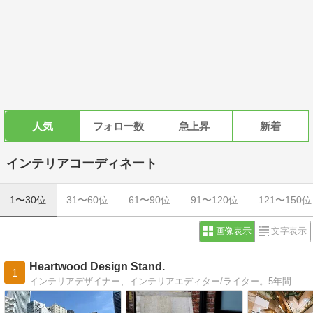
人気
フォロー数
急上昇
新着
インテリアコーディネート
1〜30位
31〜60位
61〜90位
91〜120位
121〜150位
画像表示
文字表示
Heartwood Design Stand.
1
インテリアデザイナー、インテリアエディター/ライター。5年間のアメリカ生活を経て、日本に舞い戻ってまいりました：）海外旅行、建築・インテリア、海外ドラマ、cafe巡りetc. 好きなものたちを写真とともにbloggingします♪