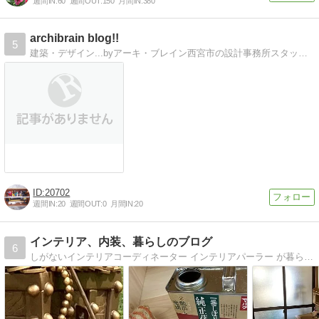
週間IN:
60
週間OUT:
150
月間IN:
380
archibrain blog!!
5
建築・デザイン...byアーキ・ブレイン西宮市の設計事務所スタッフによるblogです
20702
週間IN:
20
週間OUT:
0
月間IN:
20
インテリア、内装、暮らしのブログ
6
しがないインテリアコーディネーター インテリアパーラー が暮らしの困った事、インテリア、内装、DIYなどについて書いているしがない記事です。フォローやコメントもお待ちしています。