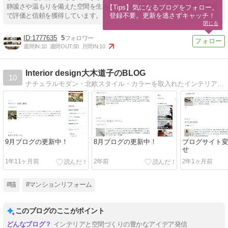
静謐さや温もりを備えた空間を生み出すことに長けており、国内外の舞台
【Tips】気になるブログをフォロー。

登録不要。更新を逃さずキャッチ！
で評価と信頼を獲得しています。
閉じる
1777635
5
週間IN:
10
週間OUT:
50
月間IN:
10
Interior design大木道子のBLOG
10
ナチュラルモダン・北欧スタイル・カラーを取入れたインテリアが得意なインテリアデザイナーの日々。「長く愛せる・長く住みこなすインテリア」を紹介するブログです
9月ブログの更新中！
8月ブログの更新中！
ブログサイト
せ
1年11ヶ月前
2年前
2年1ヶ月前
#猫
#マンションリフォーム
このブログのここがポイント
インテリアと空間づくりの豊かなアイデア発信