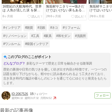
16世紀の大航海時代、世界
無垢材サニタリー➖強さだ
無垢材サニタリ
は 人魚が流した涙 を探し
けではいけない床もある➖
けではいけない
求めた
浸透性塗料編
本編
8ヶ月前
2年8ヶ月前
2年8ヶ月前
#インテリア
#雑貨
#北欧
#ネコ
#リフォーム
#リノベーション
#工具
#家具
#和モダン
#洗面所
#ワンルーム
#韓国インテリア
このブログのここがポイント
多彩なテーマで歴史と日常を融合させる随筆調
歴史の裏側や日常の気づきを優しく紡ぎ出す内容が特徴です。一つ一つの
話題を掘り下げながらも、軽やかに読み進められるよう工夫されており、
古き良き時代の逸話や暮らしのヒントを通じて心にゆとりと発見をもたら
します。
2067526
15
週間IN:
10
週間OUT:
32
月間IN:
52
最新の記事画像