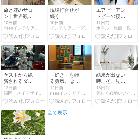
旅と花のサロ
現場打合せが
エアビーアン
ン｜世界観を
続く
ドビーの寝具
整える化粧
とは? Airbnb
10日前
10日前
11日前
risesインテリアデザイン室
インテリアコーディネーター荒井詩万のブログ
ホテル・旅館・観光業界・インテリア業界の最新情報
室・収納リフ
のゲストハウ
ォーム
スや民泊で使
われるマット
レスやベッド
について解説
ゲストから絶
「好き」を飾
結果が出ない
賛されるダイ
る勇気。 よう
時こそ、見直
ニングを作る!
やく叶えた、
したい2つの
12日前
12日前
13日前
福岡 メイデザイン 松永真由美のインテリアブログ
risesインテリアデザイン室
美しく心地いいインテリア
本物の素材、
自分らしい住
こと
眺望を活かす
まい。
インテリア術
全て表示