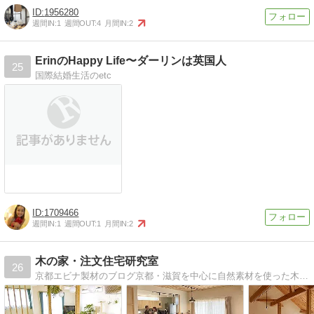
1956280
週間IN:
1
週間OUT:
4
月間IN:
2
ErinのHappy Life〜ダーリンは英国人
25
国際結婚生活のetc
1709466
週間IN:
1
週間OUT:
1
月間IN:
2
木の家・注文住宅研究室
26
京都エビナ製材のブログ京都・滋賀を中心に自然素材を使った木の家・注文住宅をつくっています。