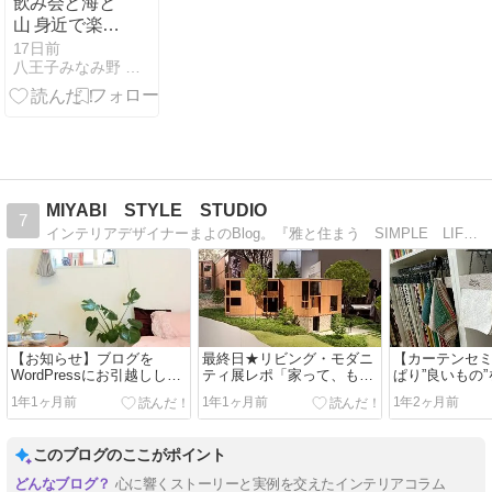
飲み会と海と
山 身近で楽し
んだ連休の話
17日前
八王子みなみ野 まるとハウス
MIYABI STYLE STUDIO
7
インテリアデザイナーまよのBlog。『雅と住まう SIMPLE LIFE』をコンセプトに、東京・神奈川を中心にお仕事をしています。2児の母。
【お知らせ】ブログを
最終日★リビング・モダニ
【カーテンセ
WordPressにお引越ししま
ティ展レポ「家って、もっ
ぱり”良いもの
した♪
と自由でいい」名建築に学
い！プロが感
1年1ヶ月前
1年1ヶ月前
1年2ヶ月前
ぶ暮らしのかたち
ンセミナー
このブログのここがポイント
心に響くストーリーと実例を交えたインテリアコラム