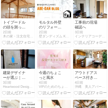
トイプードル
モルタル外壁
工事前の現場
の頭を測って
のリフォーム
確認へ
格子をつくっ
完全ガイド｜
2日前
2日前
3日前
木の家・注文住宅研究室
壁ダンディズム KABE-DAN
インテリアコーディネーター荒井詩万のブログ
たのに、普通
ひび割れの見
に出てきたお
分け方から費
話
用・業者選び
まで
建築デザイナ
今週のちょこ
アウトドアス
ーが選ぶ｜空
っと風水
ペース付き！
間デザインも
北欧スタイル
3日前
4日前
4日前
Heartwood Design Stand.
VIPのためのちょこっと風水 インテリアで今日から開運！！
沖縄 美人アパートメント計画 推進委員会
魅力のBLUE
の家♪4LDK
BOTTLE
COFFEE /
Art&Architecture
＃602