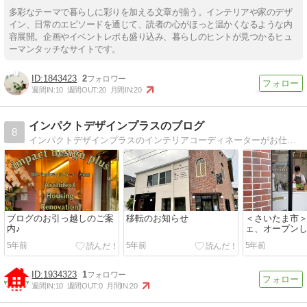
多彩なテーマで暮らしに彩りを加える文章が揃う。インテリアや家のデザ
イン、日常のエピソードを通じて、読者の心がほっと温かくなるような内
容展開。企画やイベントレポも盛り込み、暮らしのヒントが見つかるヒュ
ーマンタッチなサイトです。
1843423
2
週間IN:
10
週間OUT:
20
月間IN:
20
インパクトデザインプラスのブログ
8
インパクトデザインプラスのインテリアコーディネーターがお仕事、インテリアのこと、日常の何気ない日々を気ままにつぶやいています。
ブログのお引っ越しのご案
移転のお知らせ
＜さいたま市
内♪
ェ、オープン
5年前
5年前
5年前
1934323
1
週間IN:
10
週間OUT:
0
月間IN:
20