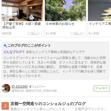
【戸建て実例】Ｓ邸 / 愛媛
ＧＷ休業のお知らせ
インテリア工
県松山市
64日前
4ヶ月前
5ヶ月前
このブログのここがポイント
多彩なインテリア事例と実践的なアイデア
インテリアコーディネートやリフォームの実例を通じて、洗練された空間
作りを紹介しています。住まいや店舗、オフィスに至るまで、具体的な施
工例やデザインの工夫を詳細に解説し、実用的な提案で満載です。読者
は、身近な暮らしに役立つ情報とともに、インテリアの魅力を深く理解で
きる内容となっております。
1011940
6
週間IN:
210
週間OUT:
370
月間IN:
1090
京都〜空間造りのコンシェルジュのブログ
3
素敵なインテリアと暮らしのヒントを・・・京都宇治でインテリアとリフォームの仕事をしています