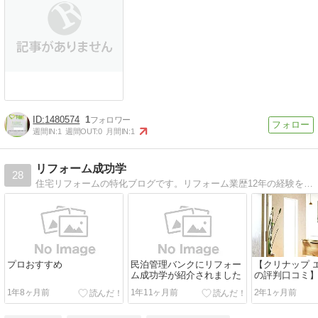
1480574
1
週間IN:
1
週間OUT:
0
月間IN:
1
リフォーム成功学
28
住宅リフォームの特化ブログです。リフォーム業歴12年の経験をもとに、失敗しない方法から、見積もりを安くするコツを公開しています。
プロおすすめ
民泊管理バンクにリフォー
【クリナップ 
ム成功学が紹介されました
の評判口コミ
ト、価格もプ
1年8ヶ月前
1年11ヶ月前
2年1ヶ月前
説！