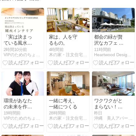
「実は決まっ
家は、人を守
都会の緑が贅
ている風水イ
るもの。
沢なカフェ -
ンテリア」セ
RACINES
2時間10分前
4時間前
11時間前
VIPのためのちょこっと風水 インテリアで今日から開運！！
木の家・注文住宅研究室
Heartwood Design Stand.
ミナー開催
FARM TO
PARK 池袋- /
Art&Architecture
＃603
環境があなた
一緒に考え、
ワクワクがと
の未来を作り
一緒につくる
まらない！秘
ます！！
密基地のよう
19時間前
28時間前
昨日
VIPのためのちょこっと風水 インテリアで今日から開運！！
木の家・注文住宅研究室
沖縄 美人アパートメント計画 推進委員会
な間取りの
家。