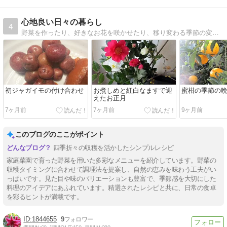
心地良い日々の暮らし
4
野菜を作ったり、好きなお花を咲かせたり、移り変わる季節の変化を楽しみながら、心地よく毎日を過ごしていきたい、そんな日々のささやかな日常を綴っています。
初ジャガイモの付け合わせ
お煮しめと紅白なますで迎
蜜柑の季節の
えたお正月
7ヶ月前
7ヶ月前
9ヶ月前
このブログのここがポイント
四季折々の収穫を活かしたシンプルレシピ
家庭菜園で育った野菜を用いた多彩なメニューを紹介しています。野菜の
収穫タイミングに合わせて調理法を提案し、自然の恵みを味わう工夫がい
っぱいです。見た目や味のバリエーションも豊富で、季節感を大切にした
料理のアイデアにあふれています。精選されたレシピと共に、日常の食卓
を彩るヒントが満載です。
1844655
9