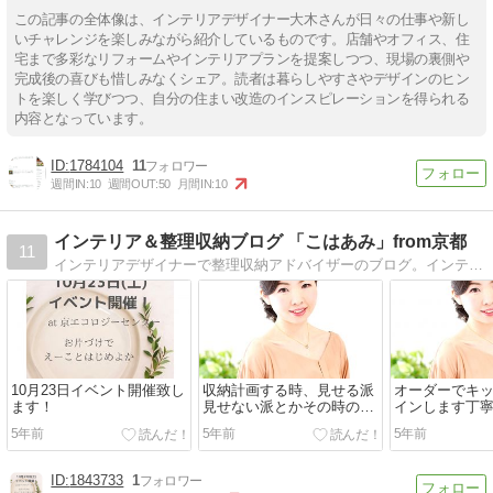
この記事の全体像は、インテリアデザイナー大木さんが日々の仕事や新し
いチャレンジを楽しみながら紹介しているものです。店舗やオフィス、住
宅まで多彩なリフォームやインテリアプランを提案しつつ、現場の裏側や
完成後の喜びも惜しみなくシェア。読者は暮らしやすさやデザインのヒン
トを楽しく学びつつ、自分の住まい改造のインスピレーションを得られる
内容となっています。
1784104
11
週間IN:
10
週間OUT:
50
月間IN:
10
インテリア＆整理収納ブログ 「こはあみ」from京都
11
インテリアデザイナーで整理収納アドバイザーのブログ。インテリアや整理収納、その他生活の諸々を気ままに綴っています。
10月23日イベント開催致し
収納計画する時、見せる派
オーダーでキ
ます！
見せない派とかその時のラ
インします丁
イフステージやお客様の性
縁遠い私は食
5年前
5年前
5年前
格によっても...
愛でながら...
1843733
1