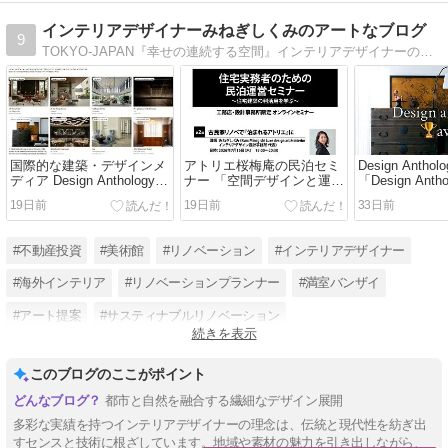
インテリアデザイナーみねぎしくみのアートなブログ
9
TOKYO-JAPAN『幸せの連続する空間』インテリアデザイナーの目線の日常、アート、仕事のブログ。
国際的な建築・デザインメ
アトリエ桜梅庵の民泊セミ
Design Antho
ディア Design Anthology
ナー 「空間デザインと運営
「Design Antho
主催 「Design Anthology
の実例」
Awards」 
19日前
19日前
33日前
Awards」ノミネートのご報
ル部門/ reader
告
ートされまし
#不動産投資
#美術館
#リノベーション
#インテリアデザイナー
#海外インテリア
#リノベーションプランナー
#満室バンザイ
#アート提案
#サスティナブルリノベーション
続きを表示
#インテリアから考える住まい
#フルリノベーション
このブログのここがポイント
#スケルトンリノベーション
都市と自然を融合する繊細なデザイン展開
多彩な実績を持つインテリアデザイナーの理念は、伝統と現代性を紡ぎ出
すセンスと技術に根ざしています。地域や素材の魅力を引き出しながら、