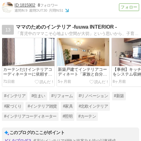
1815902
8
週間IN:
9
週間OUT:
30
月間IN:
51
ママのためのインテリア -fuuwa INTERIOR -
13
「育児中のママこそ心地よい空間が大切」という思いから、子育てしやすい・ママが癒されるインテリアをご提案。プランニング〜納品まで。ヒアリングを大切にあなたに合ったインテリアを提案します。自宅ワークショップ開催あり。無料相談もご利用ください。
カーテンだけインテリアコ
新築戸建てインテリアコー
【事例】キッ
ーディネーターに依頼する
ディネート「家族と自分、
をシステム収
のもOK！相談するメリッ
どちらも心地良い暮らし」
チリフォーム
71日前
5ヶ月前
8ヶ月前
トとは
#インテリア
#住まい
#リフォーム
#リノベーション
#新築
#家づくり
#インテリア雑貨
#家具
#北欧インテリア
#インテリアコーディネーター
#照明
#カーテン
このブログのここがポイント
多彩なインテリア経験と提案力を持つ記事構成