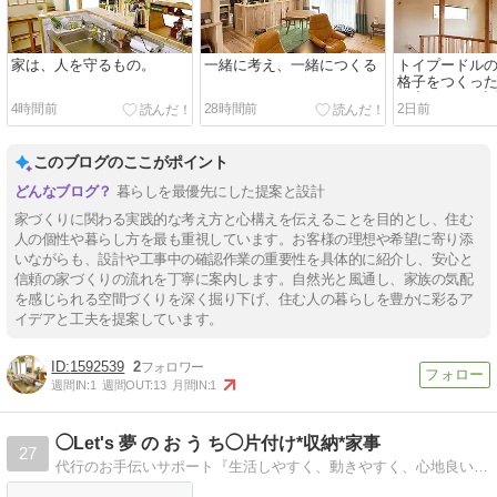
家は、人を守るもの。
一緒に考え、一緒につくる
トイプードル
格子をつくっ
に出てきたお
4時間前
28時間前
2日前
このブログのここがポイント
暮らしを最優先にした提案と設計
家づくりに関わる実践的な考え方と心構えを伝えることを目的とし、住む
人の個性や暮らし方を最も重視しています。お客様の理想や希望に寄り添
いながらも、設計や工事中の確認作業の重要性を具体的に紹介し、安心と
信頼の家づくりの流れを丁寧に案内します。自然光と風通し、家族の気配
を感じられる空間づくりを深く掘り下げ、住む人の暮らしを豊かに彩るア
イデアと工夫を提案しています。
1592539
2
週間IN:
1
週間OUT:
13
月間IN:
1
◯Let's 夢 の お う ち◯片付け*収納*家事
27
代行のお手伝いサポート『生活しやすく、動きやすく、心地良い』おうちを目指してお手伝いさせていただきます。