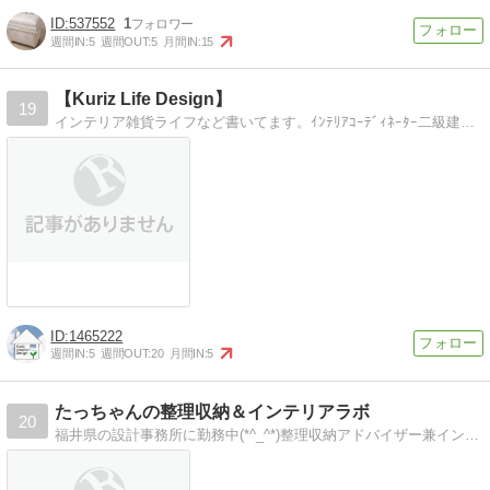
537552
1
週間IN:
5
週間OUT:
5
月間IN:
15
【Kuriz Life Design】
19
インテリア雑貨ライフなど書いてます。ｲﾝﾃﾘｱｺｰﾃﾞｨﾈｰﾀｰ二級建築士KURIZのｲﾝﾃﾘｱﾌﾞﾛｸﾞ＾-＾）
1465222
週間IN:
5
週間OUT:
20
月間IN:
5
たっちゃんの整理収納＆インテリアラボ
20
福井県の設計事務所に勤務中(*^_^*)整理収納アドバイザー兼インテリアコーディネーターです。