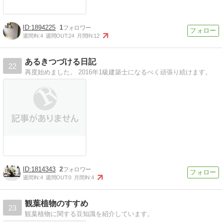
1894225
1
週間IN:
4
週間OUT:
24
月間IN:
12
あるきつづける日記
22
再度始めました。 2016年1級建築士になるべく頑張り続けます。
1814343
2
週間IN:
4
週間OUT:
0
月間IN:
4
観葉植物のすすめ
23
観葉植物に関する豆知識を紹介しています。