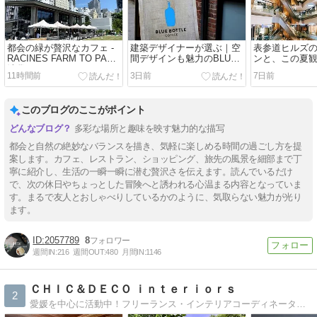
都会の緑が贅沢なカフェ -
建築デザイナーが選ぶ｜空
表参道ヒルズ
RACINES FARM TO PARK
間デザインも魅力のBLUE
ンと、この夏
池袋- / Art&Architecture＃
BOTTLE COFFEE /
ラマ / Art&Arch
11時間前
3日前
7日前
603
Art&Architecture＃602
601
このブログのここがポイント
多彩な場所と趣味を映す魅力的な描写
都会と自然の絶妙なバランスを描き、気軽に楽しめる時間の過ごし方を提
案します。カフェ、レストラン、ショッピング、旅先の風景を細部まで丁
寧に紹介し、生活の一瞬一瞬に潜む贅沢さを伝えます。読んでいるだけ
で、次の休日やちょっとした冒険へと誘われる心温まる内容となっていま
す。まるで友人とおしゃべりしているかのように、気取らない魅力が光り
ます。
2057789
8
週間IN:
216
週間OUT:
480
月間IN:
1146
ＣＨＩＣ＆ＤＥＣＯ ｉｎｔｅｒｉｏｒｓ
2
愛媛を中心に活動中！フリーランス・インテリアコーディネーター石山尚美の日常ブログです