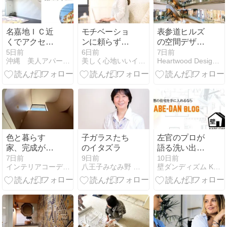
名嘉地ＩＣ近
モチベーショ
表参道ヒルズ
くでアクセス
ンに頼らずに
の空間デザイ
抜群♪超好立地
インテリアを
ンと、この夏
5日前
6日前
7日前
沖縄 美人アパートメント計画 推進委員会
美しく心地いいインテリア
Heartwood Design Stand.
物件！ロフト
仕事にする力
観たい海外ド
付き物件♪
ラマ /
Art&Architecture
＃601
色と暮らす
子ガラスたち
左官のプロが
家、完成が近
のイタズラ
語る洗い出し
づいてきまし
の仕上げ方と
7日前
9日前
10日前
インテリアコーディネーター荒井詩万のブログ
八王子みなみ野 まるとハウス
壁ダンディズム KABE-DAN
た！
ポイント|ヤブ
原「ストーン
フィーネ」イ
ンタビュー