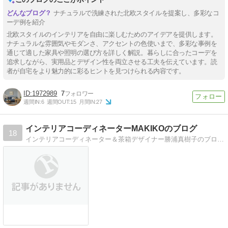
ナチュラルで洗練された北欧スタイルを提案し、多彩なコ
ーデ例を紹介
北欧スタイルのインテリアを自由に楽しむためのアイデアを提供します。
ナチュラルな雰囲気やモダンさ、アクセントの色使いまで、多彩な事例を
通じて適した家具や照明の選び方を詳しく解説。暮らしに合ったコーデを
追求しながら、実用品とデザイン性を両立させる工夫を伝えています。読
者が自宅をより魅力的に彩るヒントを見つけられる内容です。
1972989
7
週間IN:
6
週間OUT:
15
月間IN:
27
インテリアコーディネーターMAKIKOのブログ
18
インテリアコーディネーター＆茶箱デザイナー勝浦真樹子のブログ。CREAアンバサダー /Cafeglobe読者エディター/女性誌読者モデルなど