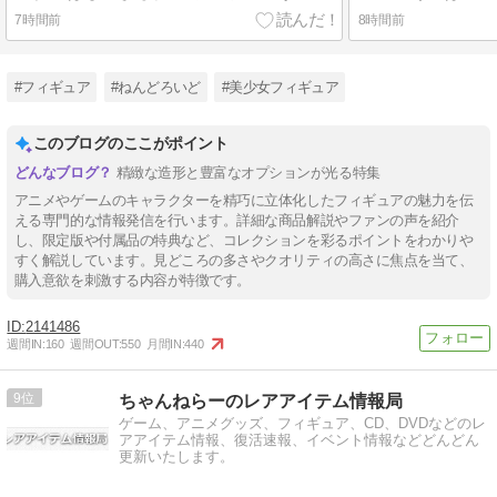
7時間前
8時間前
#フィギュア
#ねんどろいど
#美少女フィギュア
このブログのここがポイント
精緻な造形と豊富なオプションが光る特集
アニメやゲームのキャラクターを精巧に立体化したフィギュアの魅力を伝
える専門的な情報発信を行います。詳細な商品解説やファンの声を紹介
し、限定版や付属品の特典など、コレクションを彩るポイントをわかりや
すく解説しています。見どころの多さやクオリティの高さに焦点を当て、
購入意欲を刺激する内容が特徴です。
2141486
週間IN:
160
週間OUT:
550
月間IN:
440
9
ちゃんねらーのレアアイテム情報局
ゲーム、アニメグッズ、フィギュア、CD、DVDなどのレ
アアイテム情報、復活速報、イベント情報などどんどん
更新いたします。