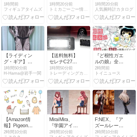
ティック・メ
ッドヴィンテ
LTP-V009D
1時間前
1時間20分前
1時間20分前
フィギュアタイムズ
トミカごーごー情報館
人気腕時計カタログ
モリーズ』の
ージネオ LV-N
『アイラ』が
ムービースタ
ウェディング
―ズ03 西部警
ドレスVer.で
察 マシンX 大
フィギュア
門圭介フィギ
化！2027年6
ュア付(8/8発
月発売予定
売)
【ライディン
【送料無料】
『ど根性ガエ
グ・ギア】：
セレナC27・
ルの娘』全巻
SPOON バイ
エクストレイ
「70％オフ」
1時間50分前
1時間50分前
2時間前
H-Hama@岩手一関
トレーディングカードサプライ卸 ミニツーストア mini2x
トイニュース
ク用レーシン
ルT33のリア
セール！全7
グツナギ
を純白LEDで
巻「5,313円」
高級感アップ
→「1,589
【劇的バック
円」！『ど根
ビュ】
性ガエル』作
者の娘が描く
「エグすぎる
家庭崩壊の実
【Amazon情
MiraiMira、
F:NEX、『ア
話」ネットを
報】Pigeonの
『学園アイド
ズールレー
騒然とさせた
B型ベビーカ
ルマスター』
ン』の『ビス
2時間10分前
2時間10分前
2時間10分前
問題作