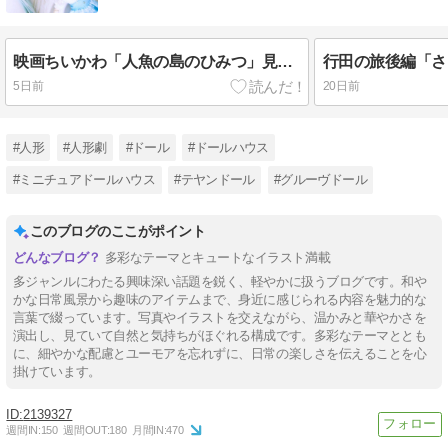
映画ちいかわ「人魚の島のひみつ」見てきました！
行田の旅後編「さ
5日前
20日前
#人形
#人形劇
#ドール
#ドールハウス
#ミニチュアドールハウス
#テヤンドール
#グルーヴドール
このブログのここがポイント
多彩なテーマとキュートなイラスト満載
多ジャンルにわたる興味深い話題を鋭く、軽やかに扱うブログです。和や
かな日常風景から趣味のアイテムまで、身近に感じられる内容を魅力的な
言葉で綴っています。写真やイラストを交えながら、温かみと華やかさを
演出し、見ていて自然と気持ちがほぐれる構成です。多彩なテーマととも
に、細やかな配慮とユーモアを忘れずに、日常の楽しさを伝えることを心
掛けています。
2139327
週間IN:
150
週間OUT:
180
月間IN:
470