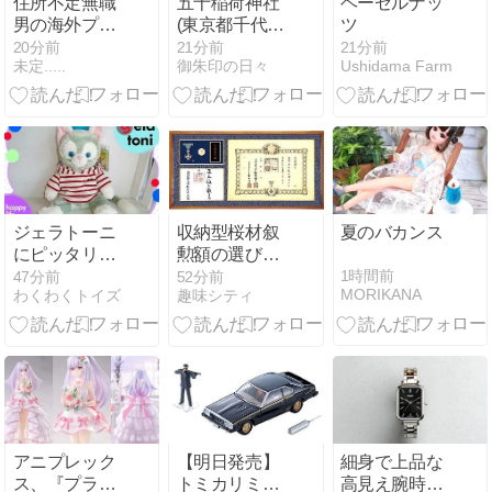
住所不定無職
五十稲荷神社
ヘーゼルナッ
男の海外プラ
(東京都千代田
ツ
プラ旅(インド
区)
20分前
21分前
21分前
未定.....
御朱印の日々
Ushidama Farm
ネシア編第２
章)
ジェラトーニ
収納型桜材叙
夏のバカンス
にピッタリな
勲額の選び方
ボーダーパー
と魅力
1時間前
47分前
52分前
MORIKANA
わくわくトイズ
趣味シティ
カーの魅力と
は？
アニプレック
【明日発売】
細身で上品な
ス、『プラス
トミカリミテ
高見え腕時計