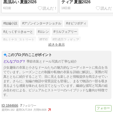
黒須みい 夏服2026
ティア 夏服2026
6日前
18日前
#短編小説
#アゾンインターナショナル
#オビツボディ
#えっくす☆きゅーと
#エレン
#リルフェアリー
#ルミナス_ストリート
#FFXI
#完成品フィギュア
続きを表示
#サアラズ_ア・ラ・モード
このブログのここがポイント
季節衣装とドール写真の丁寧な紹介
少女趣味の衣装と小さなドールたちの魅力的なコーディネートに焦点を当
てています。シーズンごとの制服や私物の衣装を詳細に解説し、実際の写
真とともに紹介することで、目に見える楽しさと情報提供を両立させてい
ます。さらに、短編の物語や背景設定も登場し、まるで物語の一部を覗き
見るような感覚を味わえる仕立てとなっています。繊細な描写と写真の組
み合わせによる、ビジュアルとストーリーのハイブリッドな趣向が特徴で
す。
1844666
7
週間IN:
192
週間OUT:
264
月間IN:
808