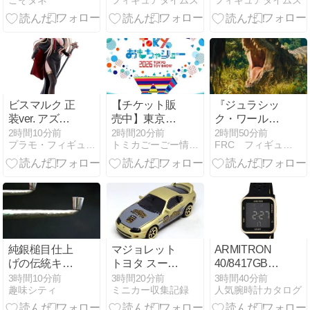
こそタネ
フィギュアタイムズ
フィギュアタイムズ
ー ビングルが
の『花海咲
マルク』が正
47%オフ！エ
季』が雨上が
装ver.でフィギ
ルゴベビーの
りのアイリス
ュア化！2027
抱っこ紐が
特訓前Ver.で
年3発売予定
22%オフ＋
フィギュア
14%ポイント
化！2027年4
バックでお
月発売予定
得！！
ビスマルク 正
【チケット販
『ジュラシッ
装ver. アズー
売中】東京お
ク・ワール
ルレーン
もちゃショー
ド』新作、ギ
2時間10分前
2時間20分前
2時間50分前
プラモ・フィギュア情報
トミカごーごー情報館
FRC フィギュアレビューセンター
2026(会
ャレス・エド
期:8/29・8/30)
ワーズ監督は
戻らず ー 後任
は不明
純銀槌目仕上
マジョレット
ARMITRON
げの伝統キセ
トヨタ スープ
40/8417GBK
ルの注目すべ
ラ JZA80
海外限定メン
3時間10分前
3時間20分前
3時間40分前
趣味シティ
ミニカー収集記録
人気腕時計カタログ
き特徴とは？
ズ腕時計の魅
力