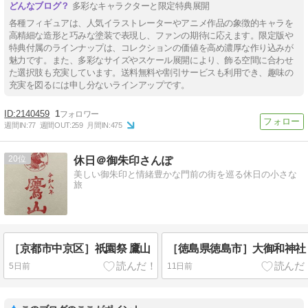
多彩なキャラクターと限定特典展開
各種フィギュアは、人気イラストレーターやアニメ作品の象徴的キャラを
高精細な造形と巧みな塗装で表現し、ファンの期待に応えます。限定版や
特典付属のラインナップは、コレクションの価値を高め濃厚な作り込みが
魅力です。また、多彩なサイズやスケール展開により、飾る空間に合わせ
た選択肢も充実しています。送料無料や割引サービスも利用でき、趣味の
充実を図るには申し分ないラインアップです。
2140459
1
週間IN:
77
週間OUT:
259
月間IN:
475
20
休日＠御朱印さんぽ
美しい御朱印と情緒豊かな門前の街を巡る休日の小さな
旅
［京都市中京区］祇園祭 鷹山
［徳島県徳島市］大御和神社
5日前
11日前