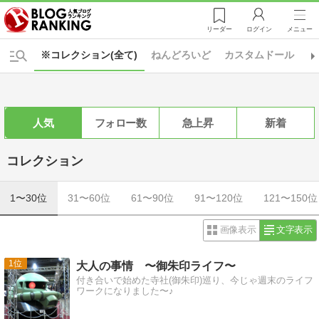
リーダー
ログイン
メニュー
※コレクション(全て)
ねんどろいど
カスタムドール
キ
人気
フォロー数
急上昇
新着
コレクション
1〜30位
31〜60位
61〜90位
91〜120位
121〜150位
画像表示
文字表示
1
大人の事情 〜御朱印ライフ〜
付き合いで始めた寺社(御朱印)巡り、今じゃ週末のライフ
ワークになりました〜♪