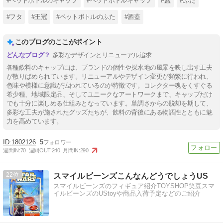
#ペットボトルのキャップ
#ペットボトルキャップ
#蓋
#ふた
#フタ
#王冠
#ペットボトルのふた
#酒蓋
このブログのここがポイント
多彩なデザインとリニューアル追求
各種飲料のキャップには、ブランドの個性や採水地の風景を映し出す工夫
が散りばめられています。リニューアルやデザイン変更が頻繁に行われ、
色味や模様に意識が払われているのが特徴です。コレクター魂をくすぐる
希少種、地域限定品、そしてユニークなアートワークまで、キャップだけ
でも十分に楽しめる仕組みとなっています。単調さからの脱却を期して、
多彩な工夫が施されたグッズたちが、飲料の背後にある物語性とともに魅
力を高めています。
1802126
5
週間IN:
70
週間OUT:
240
月間IN:
290
22
スマイルビーンズこんなんどうでしょうUS
スマイルビーンズのフィギュア紹介TOYSHOP笑豆スマ
イルビーンズのUStoyや商品入荷予定などのご紹介