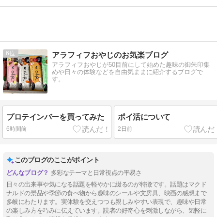
6
アラフィフおやじのお気楽ブログ
アラフィフおやじが50目前にして始めた趣味の御朱印集
めや日々の体験などを自由気ままに紹介するブログで
す。
プロテインバーを買ってみた
ポイ活について
6時間前
2日前
このブログのここがポイント
多彩なテーマと日常視点の平易さ
日々の出来事や気になる話題を軽やかに綴るのが特徴です。話題はマクド
ナルドの景品や季節の食べ物から趣味のシールや文房具、映画の感想まで
多岐にわたります。実体験を交えつつも親しみやすい表現で、趣味や日常
の楽しみ方を巧みに伝えています。読者の好奇心を刺激しながら、気軽に