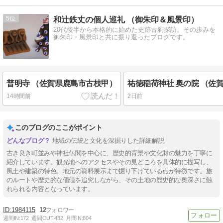
5
和辻鉄丈の個人巡礼 （御朱印＆風景印）
20代後半から本格的に始めた史跡古刹探訪。その歩みを
御朱印・風景印と共に振り返ったブログです。
普明寺 （佐賀県鹿島市古枝甲）
14時間前
2日前
このブログのここがポイント
地域の伝統と文化を深掘りした詳細解説
古き良き町並みや神社仏閣を中心に、歴史的背景や文化財の魅力を丁寧に
紹介しています。観光地へのアクセスやその見どころを具体的に描写し、
風土や建築の特色、地元の資料展示まで掘り下げている点が特徴です。旅
のルートや歴史的な価値を追究しながら、その土地の歴史的な奥深さに触
れられる内容となっています。
1984115
12
週間IN:
172
週間OUT:
432
月間IN:
804