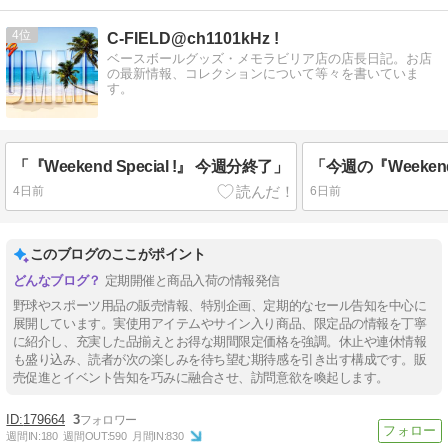
4
C-FIELD@ch1101kHz !
ベースボールグッズ・メモラビリア店の店長日記。お店
の最新情報、コレクションについて等々を書いていま
す。
「『Weekend Special !』 今週分終了」
4日前
6日前
このブログのここがポイント
定期開催と商品入荷の情報発信
野球やスポーツ用品の販売情報、特別企画、定期的なセール告知を中心に
展開しています。実使用アイテムやサイン入り商品、限定品の情報を丁寧
に紹介し、充実した品揃えとお得な期間限定価格を強調。休止や連休情報
も盛り込み、読者が次の楽しみを待ち望む期待感を引き出す構成です。販
売促進とイベント告知を巧みに融合させ、訪問意欲を喚起します。
179664
3
週間IN:
180
週間OUT:
590
月間IN:
830