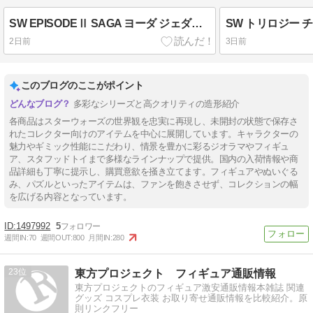
SW EPISODEⅡ SAGA ヨーダ ジェダイ・ハイカウンシル バージョン（日本語版）
2日前
3日前
このブログのここがポイント
多彩なシリーズと高クオリティの造形紹介
各商品はスターウォーズの世界観を忠実に再現し、未開封の状態で保存さ
れたコレクター向けのアイテムを中心に展開しています。キャラクターの
魅力やギミック性能にこだわり、情景を豊かに彩るジオラマやフィギュ
ア、スタフッドトイまで多様なラインナップで提供。国内の入荷情報や商
品詳細も丁寧に提示し、購買意欲を掻き立てます。フィギュアやぬいぐる
み、パズルといったアイテムは、ファンを飽きさせず、コレクションの幅
を広げる内容となっています。
1497992
5
週間IN:
70
週間OUT:
800
月間IN:
280
23
東方プロジェクト フィギュア通販情報
東方プロジェクトのフィギュア激安通販情報本雑誌 関連
グッズ コスプレ衣装 お取り寄せ通販情報を比較紹介。原
則リンクフリー