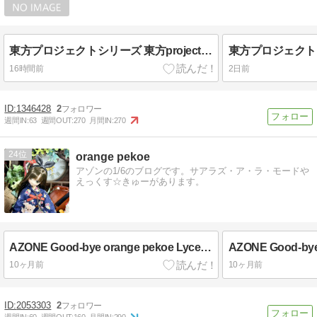
東方プロジェクトシリーズ 東方project「ルーミア9-2」アクリルキーホルダー -ぱいそんきっど-
16時間前
2日前
1346428
2
週間IN:
63
週間OUT:
270
月間IN:
270
24
orange pekoe
アゾンの1/6のブログです。サアラズ・ア・ラ・モードや
えっくす☆きゅーがあります。
AZONE Good-bye orange pekoe Lycee 10
10ヶ月前
10ヶ月前
2053303
2
週間IN:
60
週間OUT:
160
月間IN:
290