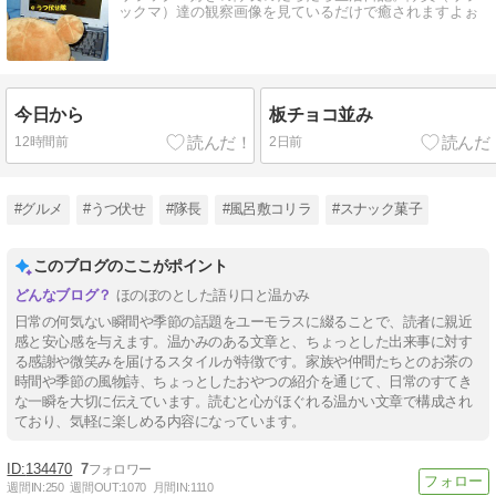
ックマ）達の観察画像を見ているだけで癒されますよぉ
今日から
板チョコ並み
12時間前
2日前
#グルメ
#うつ伏せ
#隊長
#風呂敷コリラ
#スナック菓子
このブログのここがポイント
ほのぼのとした語り口と温かみ
日常の何気ない瞬間や季節の話題をユーモラスに綴ることで、読者に親近
感と安心感を与えます。温かみのある文章と、ちょっとした出来事に対す
る感謝や微笑みを届けるスタイルが特徴です。家族や仲間たちとのお茶の
時間や季節の風物詩、ちょっとしたおやつの紹介を通じて、日常のすてき
な一瞬を大切に伝えています。読むと心がほぐれる温かい文章で構成され
ており、気軽に楽しめる内容になっています。
134470
7
週間IN:
250
週間OUT:
1070
月間IN:
1110