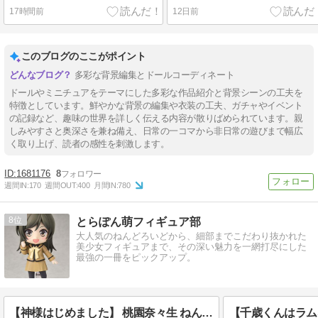
17時間前
12日前
このブログのここがポイント
多彩な背景編集とドールコーディネート
ドールやミニチュアをテーマにした多彩な作品紹介と背景シーンの工夫を
特徴としています。鮮やかな背景の編集や衣装の工夫、ガチャやイベント
の記録など、趣味の世界を詳しく伝える内容が散りばめられています。親
しみやすさと奥深さを兼ね備え、日常の一コマから非日常の遊びまで幅広
く取り上げ、読者の感性を刺激します。
1681176
8
週間IN:
170
週間OUT:
400
月間IN:
780
8
とらぽん萌フィギュア部
大人気のねんどろいどから、細部までこだわり抜かれた
美少女フィギュアまで、その深い魅力を一網打尽にした
最強の一冊をピックアップ。
【神様はじめました】 桃園奈々生 ねんどろいど再販予約とフィギュアレビュー