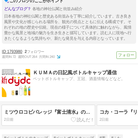
このブログのここがポイント
各地の神社仏閣と街並み紹介
日本各地の神社仏閣と歴史ある街並みを丁寧に紹介しています。古き良き
風景や文化が感じられる場所を、観光の視点とともに伝える構成です。そ
れぞれの地の歴史や伝統、現在の様子について具体的に触れながら、風情
豊かな風景と地域の魅力を生き生きと描写しています。読む人に現地へ行
きたくなるような気持ちや、新たな発見を与える内容となっています。
1793980
2
週間IN:
72
週間OUT:
264
月間IN:
240
21
ＫＵＭＡの日記風ボトルキャップ通信
ペットボトルキャップ、王冠、酒蓋情報などなど。
ミツウロコビバレッジ『富士清水』の同一電話番号の色違いキャップ
2日前
2日前