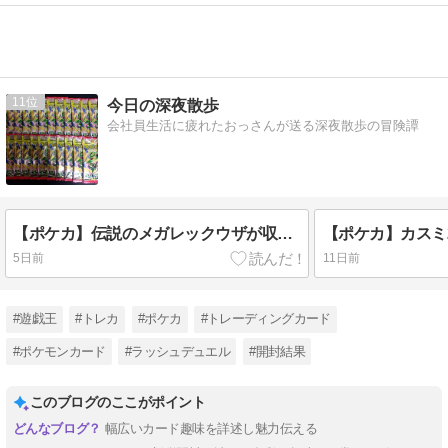
11
今日の深夜散歩
会社員生活に疲れたおっさんが送る深夜散歩の冒険譚
【ポケカ】伝説のメガレックウザが収録されている「ストームエメラルダ」を開封！！
【ポケカ】カスミ2
5日前
11日前
#遊戯王
#トレカ
#ポケカ
#トレーディングカード
#ポケモンカード
#ラッシュデュエル
#開封結果
このブログのここがポイント
幅広いカード趣味を詳述し魅力伝える