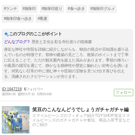
#ランチ
#御朱印
#御朱印巡り
#食べ歩き
#御朱印グルメ
#御朱印食べ歩き
#蕎麦
このブログのここがポイント
歴史と文化を彩る寺社巡りの指南書
身近な神社や寺院を詳細に紹介しながらも、独自の視点や豆知識を盛り込
んでいるのが特徴です。祭神や建築の見どころ、散策のポイントまで丁寧
に伝えることで、ただの観光案内を超えた深みがあります。季節の移ろい
や風景の描写を通じて、静かなる精神性や歴史に触れたい好奇心を誘いま
す。何気ない日常の中に潜む神々や芸術の宝物を見つけ出す喜びを伝え
る、洗練されたナビゲーションが光ります。
1947218
6
週間IN:
90
週間OUT:
10
月間IN:
660
15
笑豆のこんなんどうでしょうガチャガチャ編
スマイルビーンズのフィギュア紹介TOYSHOP笑豆スマ
イルビーンズのガチャガチャや食玩、商品入荷予定など
のご紹介