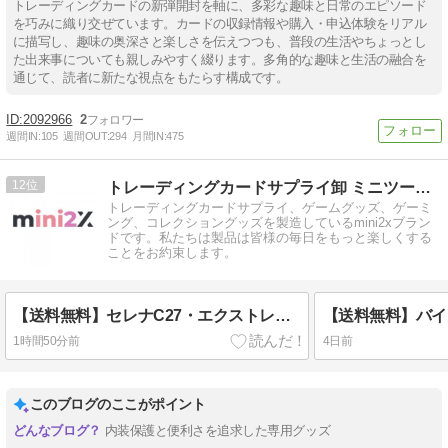
トレーディングカードの新弾開封を軸に、多彩な趣味と日常のエピソード
を巧みに織り交ぜています。カードの収録情報や購入・申込体験をリアル
に描写し、趣味の奥深さと楽しさを伝えつつも、普段の生活やちょっとし
た出来事についても親しみやすく綴ります。多角的な趣味と生活の融合を
通じて、読者に新たな視点をもたらす構成です。
2092966
2
週間IN:
105
週間OUT:
294
月間IN:
475
12
トレーディングカードサプライ卸 ミニツーストア mini2x
トレーディングカードサプライ、ゲームグッズ、ゲーミ
ング、コレクショングッズを製造しているmini2xブラン
ドです。私たちは製品は皆様の毎日をもっと楽しくする
ことをお約束します。
【送料無料】セレナC27・エクストレイルT33のリアを純白LEDで高級感アップ【劇的バックビュ】
1時間50分前
4日前
このブログのここがポイント
内装保護と便利さを追求した専用グッズ