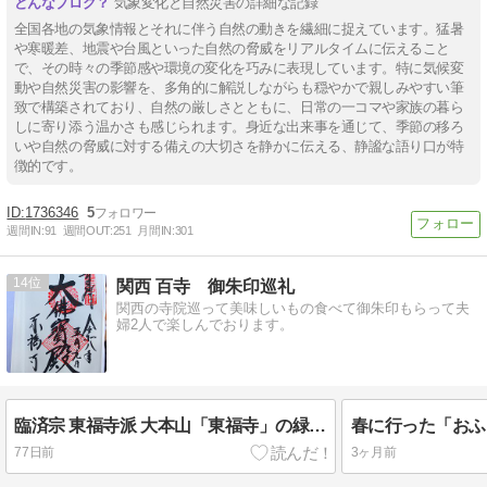
気象変化と自然災害の詳細な記録
全国各地の気象情報とそれに伴う自然の動きを繊細に捉えています。猛暑
や寒暖差、地震や台風といった自然の脅威をリアルタイムに伝えること
で、その時々の季節感や環境の変化を巧みに表現しています。特に気候変
動や自然災害の影響を、多角的に解説しながらも穏やかで親しみやすい筆
致で構築されており、自然の厳しさとともに、日常の一コマや家族の暮ら
しに寄り添う温かさも感じられます。身近な出来事を通じて、季節の移ろ
いや自然の脅威に対する備えの大切さを静かに伝える、静謐な語り口が特
徴的です。
1736346
5
週間IN:
91
週間OUT:
251
月間IN:
301
14
関西 百寺 御朱印巡礼
関西の寺院巡って美味しいもの食べて御朱印もらって夫
婦2人で楽しんでおります。
臨済宗 東福寺派 大本山「東福寺」の緑葉が綺麗でした
77日前
3ヶ月前