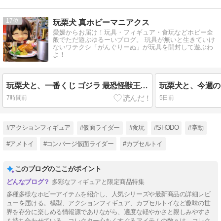
17
玩栗犬 真ホビーマニアクス
愛媛からお届け！玩具・フィギュア・食玩などホビー全
般でただ遊ぶゆるーいブログ。 玩具が無いと生きていけ
ないワテクシ「がんぐりーぬ」が玩具を開封して遊ぶわ
よ！
玩栗犬と、一番くじ ゴジラ 最恐怪獣王列伝 モンスターヘッドマグネット
7時間前
5日前
#アクションフィギュア
#仮面ライダー
#食玩
#SHODO
#掌動
#アメトイ
#コンバージ仮面ライダー
#カプセルトイ
このブログのここがポイント
多彩なフィギュアと限定商品特集
多種多様なホビーアイテムを紹介し、人気シリーズや最新商品の詳細レビ
ューを届ける。模型、アクションフィギュア、カプセルトイなど趣味の世
界を存分に楽しめる情報源でありながら、適度な軽やかさと親しみやすさ
も持ち合わせている。コレクター心をくすぐるアイテムの数々は、コレク