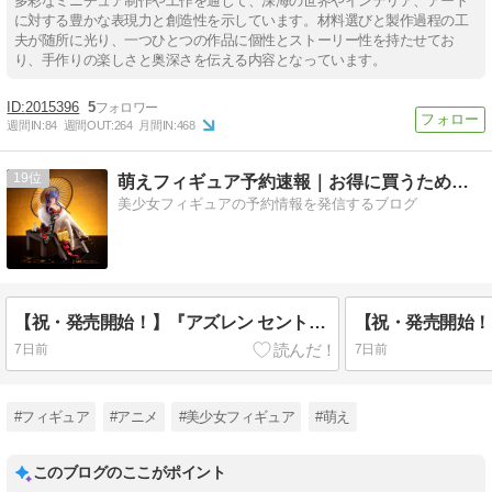
多彩なミニチュア制作や工作を通じて、深海の世界やインテリア、アート
に対する豊かな表現力と創造性を示しています。材料選びと製作過程の工
夫が随所に光り、一つひとつの作品に個性とストーリー性を持たせてお
り、手作りの楽しさと奥深さを伝える内容となっています。
2015396
5
週間IN:
84
週間OUT:
264
月間IN:
468
19
萌えフィギュア予約速報｜お得に買うためのホビーブログ
美少女フィギュアの予約情報を発信するブログ
【祝・発売開始！】『アズレン セントルイス ティプシースノー Ver.』1/7フィギュアが本日発売！あみあみで送料無料＆即納スタート！
7日前
7日前
#フィギュア
#アニメ
#美少女フィギュア
#萌え
このブログのここがポイント