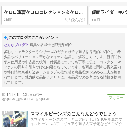
ケロロ軍曹ケロロコレクション＆ケロロ軍曹ケロぐるみ
仮面ライダーキバ
2日前
3日前
このブログのここがポイント
玩具の多様性と限定品紹介
多彩なキャラクターやシリーズのガチャガチャ商品を専門的に紹介し、希
少品やバリエーション豊かなアイテムを詳しく解説しています。新旧問わ
ず未使用品や中古品の状態、付属品についても丁寧に伝え、コレクターや
ファンの興味を引きつける内容となっています。各商品に関する購入案内
や特典情報も盛り込み、ショップの信頼感と商品理解を深める工夫が施さ
れています。魅力的な品揃えとともに、商品選びの参考になる情報を提供
しています。
1498019
13
週間IN:
90
週間OUT:
590
月間IN:
280
16
スマイルビーンズのこんなんどうでしょう
スマイルビーンズのフィギュア紹介TOYSHOP笑豆スマ
イルビーンズのフィギュアや商品入荷予定などのご紹介