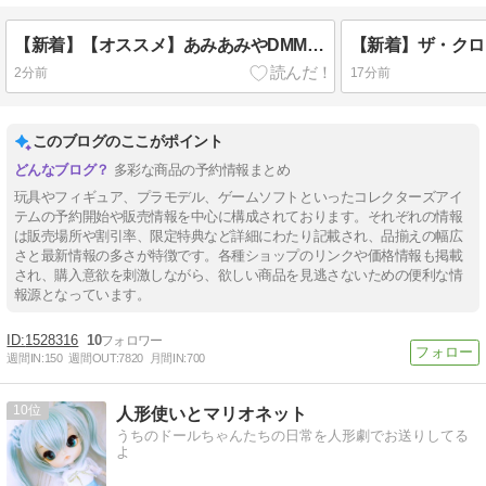
【新着】【オススメ】あみあみやDMMなどで予約開始！前作ヤフオク高騰へ 【あみあみ限定特典】もあり！ソフィア・F・シャーリング シスターVer. ブライトエディション 1/6
2分前
17分前
このブログのここがポイント
多彩な商品の予約情報まとめ
玩具やフィギュア、プラモデル、ゲームソフトといったコレクターズアイ
テムの予約開始や販売情報を中心に構成されております。それぞれの情報
は販売場所や割引率、限定特典など詳細にわたり記載され、品揃えの幅広
さと最新情報の多さが特徴です。各種ショップのリンクや価格情報も掲載
され、購入意欲を刺激しながら、欲しい商品を見逃さないための便利な情
報源となっています。
1528316
10
週間IN:
150
週間OUT:
7820
月間IN:
700
10
人形使いとマリオネット
うちのドールちゃんたちの日常を人形劇でお送りしてる
よ