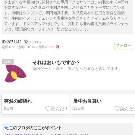
さまざまな車種向けに開発された専用アクセサリーは、内装のキズや汚れ
を防ぎながら、カスタムや便利さを向上させることをテーマにしていま
す。装着はシンプルで、専門知識不要。高品質素材の使用と豊富な種類
で、車内のイメージチェンジと実用性を両立させたアイテムを取りそろえ
ています。ドレスアップだけでなく、実用性も兼ね備えた商品ラインナッ
プは、理想的なカーライフの一助となるでしょう。
2071142
32
週間IN:
91
週間OUT:
168
月間IN:
329
13
それはおいもですか？
新旧ゲーム・映画、気になった事など書いてます。
突然の縦揺れ
暑中お見舞い
6日前
13日前
このブログのここがポイント