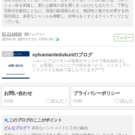
ション欲を刺激し、新たな趣味の扉を開くきっかけとなるだろう。丁寧な
写真付き解説とともに、現場の臨場感も伝え、物語性と魅力を伝導する内
容内容は、多彩なジャンルを横断し、好奇心をくすぐるラインナップとな
っている。
2134934
10
週間IN:
88
週間OUT:
216
月間IN:
368
18
sylvaniantedukuriのブログ
シルバニアはイオンの福袋がキッカケで集め始めまし
た。お部屋にシルバニアの街を並べたり、ミニチュアハ
ンドメイドも始めて楽しんでいます(*^^*)
お問い合わせ
プライバシーポリシー
5日前
5日前
このブログのここがポイント
多彩なハンドメイドと工夫の融合