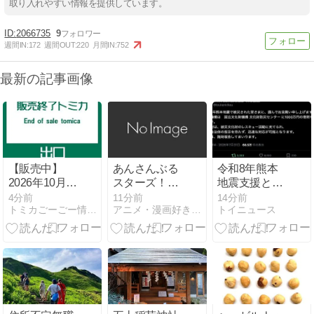
取り入れやすい情報を提供しています。
2066735
9
週間IN:
172
週間OUT:
220
月間IN:
752
最新の記事画像
【販売中】
あんさんぶる
令和8年熊本
2026年10月の
スターズ！！
地震支援とし
廃盤予定トミ
P.A.shots!!
て本丸刀剣保
4分前
11分前
14分前
トミカごーごー情報館
アニメ・漫画好きのためのオススメグッズ紹介サイト！
トイニュース
カ
Vol.7
存会の売上か
ら1000万が文
化財防災セン
ターに寄付