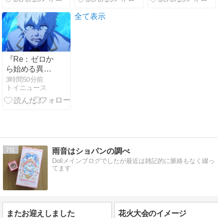
全て表示
『Re：ゼロか
ら始める異世
界生活』60話
3時間50分前
トイニュース
感想 氷上のバ
トル！レグル
スの権能と
は！
7
雨音はショパンの調べ
Dollメインブログでしたが最近は雑記的に脈絡もなく綴っ
てます
またお迎えしました
花火大会のイメージ