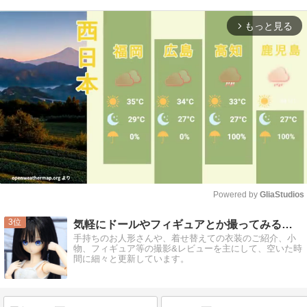
もっと見る
arrow_forward_ios
Powered by 
GliaStudios
Mute
3
気軽にドールやフィギュアとか撮ってみるブログ
手持ちのお人形さんや、着せ替えての衣装のご紹介、小
物、フィギュア等の撮影&レビューを主にして、空いた時
間に細々と更新しています。