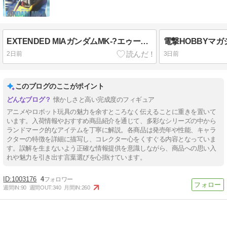
EXTENDED MIAガンダムMK-?エゥーゴカラー
2日前
3日前
このブログのここがポイント
懐かしさと高い完成度のフィギュア
アニメやロボット玩具の魅力を余すところなく伝えることに重きを置いて
います。入荷情報やおすすめ商品紹介を通じて、多彩なシリーズの中から
ランドマーク的なアイテムを丁寧に解説。各商品は発売年や性能、キャラ
クターの特徴を詳細に描写し、コレクター心をくすぐる内容となっていま
す。誤解を生まないよう正確な情報提供を意識しながら、商品への思い入
れや魅力を引き出す言葉選びを心掛けています。
1003176
4
週間IN:
90
週間OUT:
340
月間IN:
260