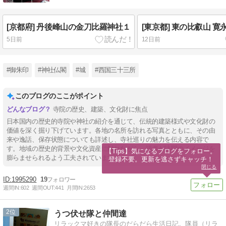
[京都府] 丹後峰山の金刀比羅神社１
[東京都] 東の比叡山 寛
5日前
12日前
#御朱印
#神社仏閣
#城
#西国三十三所
このブログのここがポイント
寺院の歴史、建築、文化財に焦点
日本国内の歴史的寺院や神社の紹介を通じて、伝統的建築様式や文化財の
価値を深く掘り下げています。各地の名所を訪れる写真とともに、その由
来や逸話、保存状態についても詳述し、寺社巡りの魅力を伝える内容で
す。地域の歴史的背景や文化資産に触れながら、読者が訪問のイメージを
【Tips】気になるブログをフォロー。

膨らませられるよう工夫されています。
登録不要。更新を逃さずキャッチ！
閉じる
1995290
19
週間IN:
602
週間OUT:
441
月間IN:
2653
2
うつ伏せ隊と仲間達
リラックマ好きの隊長のだらだら生活日記。隊員（リラ