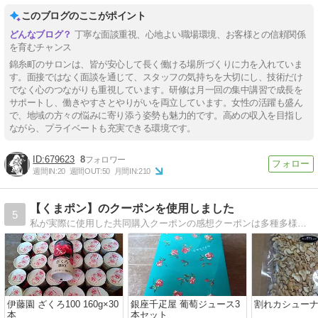
このブログのここがポイント
丁寧な面談重視、心地よい職場環境、お客様との信頼関係
を育むチャンス
錦糸町のサロンは、皆が安心して長く働ける場所づくりに力を入れていま
す。面接ではなく面談を通じて、スタッフの気持ちを大切にし、技術だけ
でなく心のつながりも重視しています。研修は月一回の集中講習で成長を
サポートし、働きやすさとやりがいを両立しています。女性の活躍も盛ん
で、地域の方々の悩みに寄り添う姿勢も魅力的です。高めの収入を目指し
ながら、プライベートも充実できる環境です。
679623
8
週間IN:
20
週間OUT:
50
月間IN:
210
【くまポン】のクーポンを使用しました
5
私が実際に使用した共同購入クーポンの感想クーポンは多種多様で食品、飲料、美容室など生活全般何でもあります。
伊藤園 ざくろ100 160g×30
銀座千疋屋 葡萄ジュース3
割れカシューナッ
本
本セット