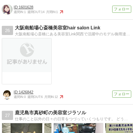
1601628
週間IN:
1
週間OUT:
14
月間IN:
1
大阪南船場心斎橋美容室hair salon Link
26
大阪南船場心斎橋にある美容室Link関西で活躍中のモデル御用達の隠れ家的なカフェをイメージした親しみやすい雰囲気です
1426842
週間IN:
0
週間OUT:
6
月間IN:
12
鹿児島市真砂町の美容室ジラソル
27
仕事のこと以外の日々の日常をつづっていくつもりです。 どうぞごゆっくりご覧くださいませ。