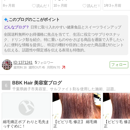
8ヶ月前
10ヶ月前
1年3ヶ月前
このブログのここがポイント
日常に取り入れやすい健康食品とスイーツラインアップ
全国送料無料やお得価格に焦点を当てて、生活に役立つサプリやスナッ
ク、ドリンク類を紹介。特に重いものやかさばる商品を通販で入手したい
人に便利な情報を提供し、特定の嗜好や目的に合わせた商品選びのヒント
も伝える。話題性や限定感を伝える表現も特徴的。
1371241
5
週間IN:
16
週間OUT:
45
月間IN:
70
BBK Hair 美容室ブログ
6
千葉県銚子市美容室、サルファイト剤を使用した施術、話題。
縮毛矯正ボブ わりと毛先ま
【ビビリ毛 修正】 縮毛矯
【ビビリ毛 修
っすぐめに！
正
正