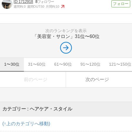
1712918
8
週間IN:
0
週間OUT:
50
月間IN:
10
次のランキングを表示
「美容室・サロン」
31位〜60位
1〜30位
31〜60位
61〜90位
91〜120位
121〜150位
前のページ
次のページ
カテゴリー : ヘアケア・スタイル
(↑上のカテゴリへ移動)