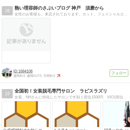
熱い理容師のさぶいブログ 神戸 須磨から
18
女性のお客様も、来店されております。カット。フェイシャルエステ シェービングも好評です。フレンチカットグラン 認定店
1684108
週間IN:
5
週間OUT:
5
月間IN:
5
全国初！女装脱毛専門サロン ラピスラズリ
19
女装、NHさんに特化したサロンです顔１部位1500円 VIO1部位3000円など女装さん好きな方も大歓迎