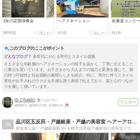
3女の定期演奏会
ヘアドネーション
吹奏楽コンク
9時間前
4日前
9日前
このブログのここがポイント
多世代にわたる寄付とスタイル提案
さまざまな年齢層のヘアドネーションの様子を温かく、丁寧に伝えること
に重点を置いています。お子さまから大人までの協力と変身を通じて、髪
の持つ可能性と社会貢献の素晴らしさを紹介。特に、寄付に伴うスタイル
変化やお手入れのラクさを共感を誘う表現で伝えており、髪と心のつなが
りを優しく描いています。
1754681
5
週間IN:
0
週間OUT:
80
月間IN:
10
品川区五反田・戸越銀座・戸越の美容室 ヘアーアロアロ
28
東急池上線・戸越銀座駅3分＆都営浅草線戸越駅前の美容室スタイリストだけのプライベートサロンカウンセリングで髪の悩みを 一緒に解決