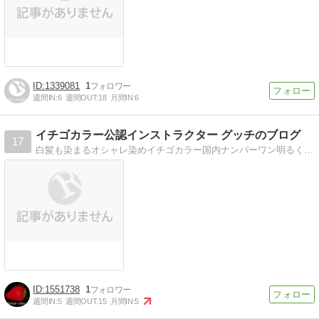
1339081
1
週間IN:
6
週間OUT:
18
月間IN:
6
イチゴカラー公認インストラクター グッチのブログ
17
白髪も染まるオシャレ染めイチゴカラー国内ナンバーワン明るく白髪を染めることが出来ます。それがイチゴカラーなのです。
1551738
1
週間IN:
5
週間OUT:
15
月間IN:
5