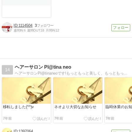
1114504
3
週間IN:
6
週間OUT:
18
月間IN:
12
ヘアーサロン Pl@tina neo
14
ヘアーサロンPl@tinaneoです!もっともっと美しく、もっともっと輝いていていただきたいから、、、neo
移転しました(^^)v
ネオより大切なお知らせ
臨時休業のお
7年前
7年前
7年前
1397064