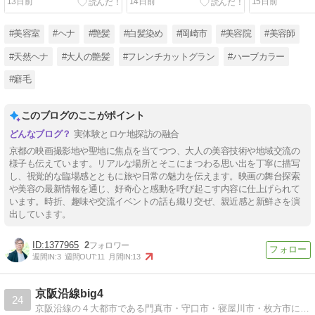
13日前
14日前
15日前
#美容室
#ヘナ
#艶髪
#白髪染め
#岡崎市
#美容院
#美容師
#天然ヘナ
#大人の艶髪
#フレンチカットグラン
#ハーブカラー
#癖毛
このブログのここがポイント
実体験とロケ地探訪の融合
京都の映画撮影地や聖地に焦点を当てつつ、大人の美容技術や地域交流の
様子も伝えています。リアルな場所とそこにまつわる思い出を丁寧に描写
し、視覚的な臨場感とともに旅や日常の魅力を伝えます。映画の舞台探索
や美容の最新情報を通じ、好奇心と感動を呼び起こす内容に仕上げられて
います。時折、趣味や交流イベントの話も織り交ぜ、親近感と新鮮さを演
出しています。
1377965
2
週間IN:
3
週間OUT:
11
月間IN:
13
京阪沿線big4
24
京阪沿線の４大都市である門真市・守口市・寝屋川市・枚方市にスポットをあて、お店情報などを中心に地域をもっと知ってもらうためのブログです。