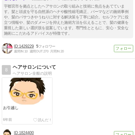
宇都宮市を拠点としたヘアサロンの取り組みと技術に焦点をあてていま
す。髪と頭皮を守る自然派のヘナや酸性縮毛矯正、パーマなどの施術事例
や、髪のパサつきやうねりに対する解決策を丁寧に紹介。セルフケアに役
立つ情報や、髪のダメージを抑えた施術方法を伝えることで、髪の健康を
重視した新しい選択肢を提案しています。専門性とともに、安心・安全な
施術にこだわるアドバイスが特徴です。
1429229
5
週間IN:
10
週間OUT:
270
月間IN:
20
ヘアサロンについて
8
ヘアサロン全般の説明
お引越し
6年前
1824400