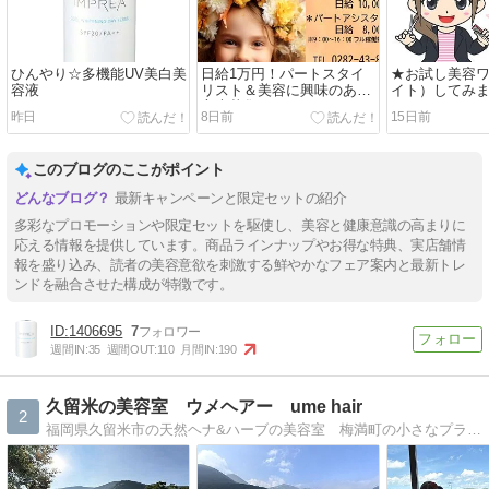
ひんやり☆多機能UV美白美
日給1万円！パートスタイ
★お試し美容
容液
リスト＆美容に興味のある
イト）してみ
方大募集
昨日
8日前
15日前
このブログのここがポイント
最新キャンペーンと限定セットの紹介
多彩なプロモーションや限定セットを駆使し、美容と健康意識の高まりに
応える情報を提供しています。商品ラインナップやお得な特典、実店舗情
報を盛り込み、読者の美容意欲を刺激する鮮やかなフェア案内と最新トレ
ンドを融合させた構成が特徴です。
1406695
7
週間IN:
35
週間OUT:
110
月間IN:
190
久留米の美容室 ウメヘアー ume hair
2
福岡県久留米市の天然ヘナ&ハーブの美容室 梅満町の小さなプライベートサロンです。