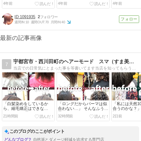
4年前
4年前
4年前
1091935
2
週間IN:
10
週間OUT:
70
月間IN:
40
最新の記事画像
宇都宮市・西川田町のヘアーモード スマ（すま美容室）
7
当店での日常気にとまった事を等書いてます当店を知ってもらう為書いてます。
「白髪染めをしているか
「ロングだからパーマは似
「私には天然1
ら、縮毛矯正はできな
合わない…」 そんなふうに
合うのかな？」
い…」 そう思って、クセや
思っていませんか？
談だけでも大
21時間前
32時間前
2日前
広がりを我慢していません
か
このブログのここがポイント
自然派とダメージ軽減を追求する専門店