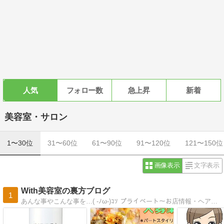
人気
フォロー数
急上昇
新着
美容室・サロン
1〜30位
31〜60位
61〜90位
91〜120位
121〜150位
画像表示
文字表示
With美容室の裏方ブログ
1
あんな事やこんな事を…( -ﾉω-)ｺｿ プライベート〜お店情報・ヘアケア・美容に関する事等々更新します(・∀・)