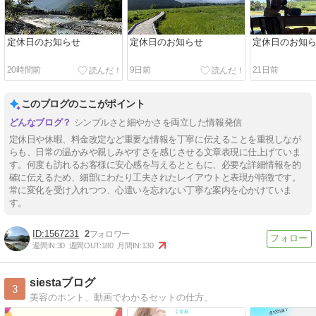
定休日のお知らせ
定休日のお知らせ
定休日のお知
20時間前
9日前
21日前
このブログのここがポイント
シンプルさと細やかさを両立した情報発信
定休日や休暇、料金改定など重要な情報を丁寧に伝えることを重視しなが
らも、日常の温かみや親しみやすさを感じさせる文章表現に仕上げていま
す。何度も訪れるお客様に安心感を与えるとともに、必要な詳細情報を的
確に伝えるため、細部にわたり工夫されたレイアウトと表現が特徴です。
常に変化を受け入れつつ、心遣いを忘れない丁寧な案内を心かけていま
す。
1567231
2
週間IN:
30
週間OUT:
180
月間IN:
130
siestaブログ
3
美容のホント、動画でわかるセットの仕方、