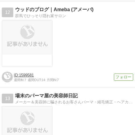
ウッドのブログ｜Ameba (アメーバ)
12
群馬でひっそり隠れ家サロン
1599581
週間IN:
7
週間OUT:
14
月間IN:
7
場末のパーマ屋の美容師日記
13
メーカー＆美容師に騙されるお客さんパーマ・縮毛矯正・ヘアカラーなどメニュー施術例、実験日記。