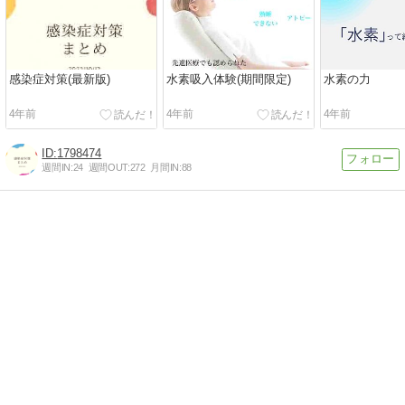
感染症対策(最新版)
水素吸入体験(期間限定)
水素の力
4年前
4年前
4年前
1798474
週間IN:
24
週間OUT:
272
月間IN:
88