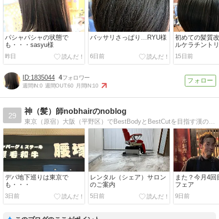
パシャパシャの状態で
バッサリさっぱり…RYU様
初めての髪質
も・・・sasyu様
ルケラチント
ト・・・K様
昨日
6日前
15日前
1835044
4
週間IN:
0
週間OUT:
60
月間IN:
10
神（髪）師nobhairのnoblog
29
東京（原宿）大阪（平野区）でBestBodyとBestCutを目指す漢のshowもない話
デパ地下巡りは東京で
レンタル（シェア）サロン
また？今月4回
も・・・
のご案内
フェア
3日前
5日前
9日前