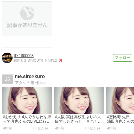
1800003
週間IN:
2
週間OUT:
8
月間IN:
2
me.siro×kuro
25
アタシの毎日blog
#おかえり 4人でうちわを持
#大阪 実は高校生ぶりの大
#恵比寿 先日
って直也くんのLIVEに行く
阪でしたきっと、直也くん
浦田直也くんの
こともいくことの楽しみで
遠征はこれが最初で最後な
てきましたど
4年前
4年前
4年前
ある今...
気がするんだ...
を待ち...