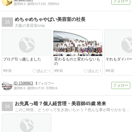
週間IN:
6
週間OUT:
210
月間IN:
6
めちゃめちゃやばい美容室の社長
15
大阪の美容室snip
ブログ引っ越しました
変わるものと変わらないも
それもダイバ
の
9年前
9年前
9年前
1598863
1
週間IN:
6
週間OUT:
33
月間IN:
6
お先真っ暗？個人経営理・美容師45歳 将来
16
このご時世、どうやって生き抜いちゃう？色んな事が降りかかるお年頃ですね。理容・美容そして・・・＾＾