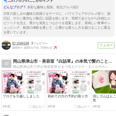
このブログのここがポイント
多彩な趣味と散策、地元グルメ紹介
日常の楽しみや趣味の深掘りをテーマに、ハワイフェアやグルメ巡り、旅
行記、サロン案内など幅広い話題を扱います。気軽でありながら詳細なエ
ピソードを交え、豊かな発見とつながりを提案します。美味しい食事やシ
ョッピング、散策の体験を通して、心豊かな暮らし方を届けることに重点
を置いています。
1594199
3
週間IN:
0
週間OUT:
60
月間IN:
10
岡山県津山市・美容室『白詰草』の本気で髪のことを考えるブログ
30
岡山県津山市で2Fが美容室3Fがまつ毛エクステ・ネイルサロンをしています。マンツーマンでプライベート空間・美容所登録済みの安心・安全サロンです。
ブログを引越ししました
初めての方の予約の取り方
消しゴムはんこ
色
4年前
4年前
4年前