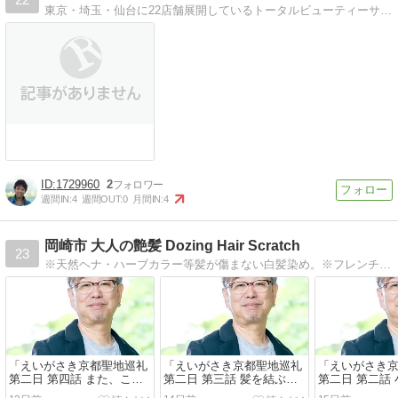
東京・埼玉・仙台に22店舗展開しているトータルビューティーサロンの採用担当のブログです。人事ならではの視点で様々なことを発信します！
1729960
2
週間IN:
4
週間OUT:
0
月間IN:
4
岡崎市 大人の艶髪 Dozing Hair Scratch
23
※天然ヘナ・ハーブカラー等髪が傷まない白髪染め。※フレンチカットグランによる髪が多い・くせ毛のカットでの解決。※艶髪トリートメントで大人の艶髪を提供。
「えいがさき京都聖地巡礼
「えいがさき京都聖地巡礼
「えいがさき
第二日 第四話 また、この
第二日 第三話 髪を結ぶ神
第二日 第二話
街へ」リーヌ(≧▽≦)
様」リーヌ(≧▽≦)
人」リーヌ(≧▽