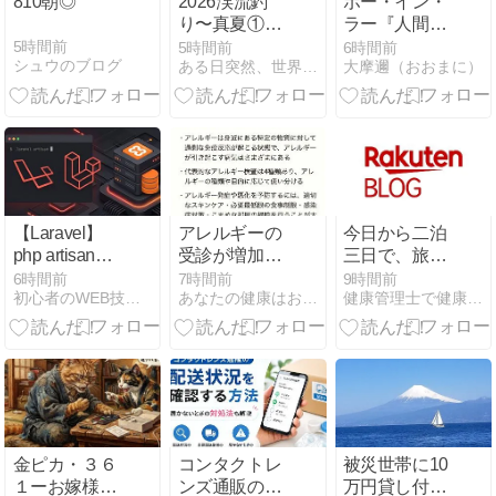
810朝◎
2026渓流釣
ボー・イン・
り〜真夏①珍
ラー『人間に
しく涼しくて
ついての書』
5時間前
5時間前
6時間前
シュウのブログ
ある日突然、世界から音が半分消えた 〜突発性難聴治療記〜
大摩邇（おおまに）
水流もあり魚
よりセクショ
が元気！
ン「子ども」
【Laravel】
アレルギーの
今日から二泊
php artisanと
受診が増加傾
三日で、旅行
は？よく使う
向、命にかか
に行きます。
6時間前
7時間前
9時間前
初心者のWEB技術習得の軌跡
あなたの健康はお金で買えますか・・・？
健康管理士で健康総合コンサルタントの武藤です。
コマンド一覧
わる場合も…
と基本的な使
〝発症と悪化
い方をわかり
の予防策〟と
やすく解説
は【薬剤師が
解説】
金ピカ・３６
コンタクトレ
被災世帯に10
１ーお嫁様の
ンズ通販の配
万円貸し付け