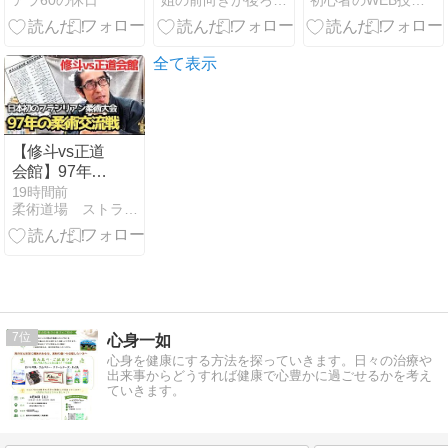
アラ60の休日
姐の前向きか後ろ向きかわからない向き日記
初心者のWEB技術習得の軌跡
トリーム E-
TERRA（E-テ
ラ）スタータ
ーキット実機
全て表示
レビュー
【修斗vs正道
会館】97年の
柔術交流戦！
19時間前
柔術道場 ストライプル早稲田ヒルマ道場
【柔らかいチ
カラTV】
7
心身一如
心身を健康にする方法を探っていきます。日々の治療や
出来事からどうすれば健康で心豊かに過ごせるかを考え
ていきます。