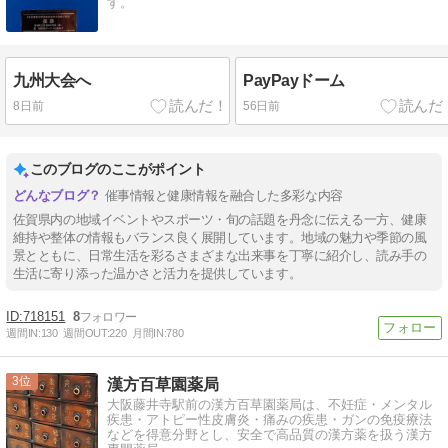
す。
九州大会へ
PayPayドーム
8日前
56日前
このブログのここがポイント
催事情報と健康情報を融合した多彩な内容
佐賀県内の地域イベントやスポーツ・旬の話題を丹念に伝える一方、健康
維持や整体の情報もバランス良く展開しています。地域の魅力や季節の風
景とともに、日常生活を彩るさまざまな出来事を丁寧に紹介し、読み手の
生活に寄り添った温かさと活力を提供しています。
718151
8
週間IN:
130
週間OUT:
220
月間IN:
780
3
漢方百草園薬局
大阪藤井寺駅前の漢方百草園薬局は、不妊症・メンタル
疾患・アトピー性皮膚炎・痛みの疾患・ガンの免疫療法
などを得意分野とし、安全で高品質の漢方薬を扱う漢方