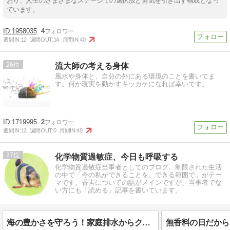
おり、人生のさまざまなステージでの選択肢と勇気を引き出す構成となっ
ています。
1958035
4
週間IN:
12
週間OUT:
14
月間IN:
40
26
流大師の考える身体
風水や身体と、自分の外にある環境のことを書いてま
す。何か現実を動かすキッカケになれば幸いです。
1719995
2
週間IN:
12
週間OUT:
0
月間IN:
40
27
化学物質過敏症、今日も呼吸する
化学物質過敏症当事者としてのブログ。制限された生活
の中で「今の私ができることを、できる範囲で」がテー
マです。香害についての話がメインですが、当事者でな
い方にも「読める」記事を書いています。
海の豊かさを守ろう！家庭排水からクリーンに