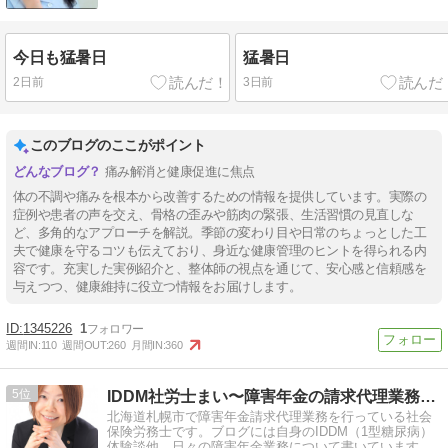
今日も猛暑日
猛暑日
2日前
3日前
このブログのここがポイント
痛み解消と健康促進に焦点
体の不調や痛みを根本から改善するための情報を提供しています。実際の
症例や患者の声を交え、骨格の歪みや筋肉の緊張、生活習慣の見直しな
ど、多角的なアプローチを解説。季節の変わり目や日常のちょっとした工
夫で健康を守るコツも伝えており、身近な健康管理のヒントを得られる内
容です。充実した実例紹介と、整体師の視点を通じて、安心感と信頼感を
与えつつ、健康維持に役立つ情報をお届けします。
1345226
1
週間IN:
110
週間OUT:
260
月間IN:
360
5
IDDM社労士まい〜障害年金の請求代理業務を行っています
北海道札幌市で障害年金請求代理業務を行っている社会
保険労務士です。ブログには自身のIDDM（1型糖尿病）
体験談他、日々の障害年金業務について書いています。