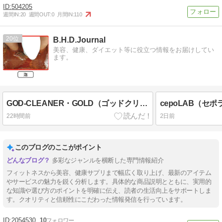
504205
週間IN:
20
週間OUT:
0
月間IN:
110
20
B.H.D.Journal
美容、健康、ダイエット等に役立つ情報をお届けしてい
ます。
GOD-CLEANER・GOLD（ゴッドクリーナーゴールド）の効果は嘘？
22時間前
2日前
このブログのここがポイント
多彩なジャンルを横断した専門情報紹介
フィットネスから美容、健康サプリまで幅広く取り上げ、最新のアイテム
やサービスの魅力を鋭く分析します。具体的な商品説明とともに、実用的
な知識や選び方のポイントを明確に伝え、読者の生活向上をサポートしま
す。クオリティと信頼性にこだわった情報発信を行っています。
2054530
10