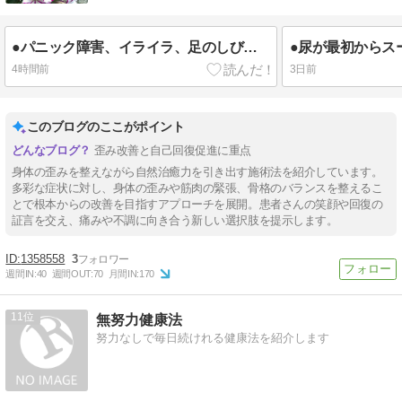
んかん●ヘルペス
●パニック障害、イライラ、足のしびれ、背中の痛み、尿酸値が高い！閉所恐怖！頭部の浮腫み！
4時間前
3日前
このブログのここがポイント
歪み改善と自己回復促進に重点
身体の歪みを整えながら自然治癒力を引き出す施術法を紹介しています。
多彩な症状に対し、身体の歪みや筋肉の緊張、骨格のバランスを整えるこ
とで根本からの改善を目指すアプローチを展開。患者さんの笑顔や回復の
証言を交え、痛みや不調に向き合う新しい選択肢を提示します。
1358558
3
週間IN:
40
週間OUT:
70
月間IN:
170
11
無努力健康法
努力なしで毎日続けれる健康法を紹介します