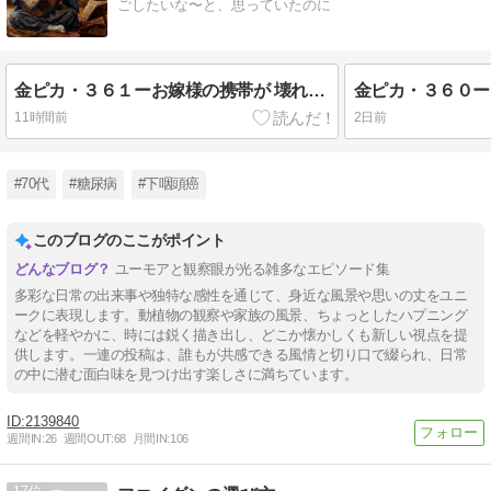
ごしたいな〜と、思っていたのに
金ピカ・３６１ーお嫁様の携帯が 壊れた～ Ⅳ
11時間前
2日前
#70代
#糖尿病
#下咽頭癌
このブログのここがポイント
ユーモアと観察眼が光る雑多なエピソード集
多彩な日常の出来事や独特な感性を通じて、身近な風景や思いの丈をユニ
ークに表現します。動植物の観察や家族の風景、ちょっとしたハプニング
などを軽やかに、時には鋭く描き出し、どこか懐かしくも新しい視点を提
供します。一連の投稿は、誰もが共感できる風情と切り口で綴られ、日常
の中に潜む面白味を見つけ出す楽しさに満ちています。
2139840
週間IN:
26
週間OUT:
68
月間IN:
106