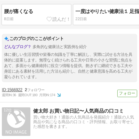
腰が痛くなる
一度はやりたい健康法１ 足
8日前
22日前
このブログのここがポイント
多角的な健康法と実践例を紹介
体に優しい生活習慣や栄養の知識を丁寧に解説し、実際に試せる方法を具
体的に提案します。無理なく続けられる工夫や日常の小さな習慣に焦点を
あて、多面から健康維持に役立つ情報を提供。飽きずに継続できる工夫や
身近にある素材を活用した方法も紹介し、自然と健康意識を高める工夫が
凝らされています。
1566922
2
週間IN:
36
週間OUT:
180
月間IN:
174
12
健太郎 お買い物日記〜人気商品の口コミ
買い物大好き！通販の人気商品を発掘紹介！通販の人気
商品や気になる商品の口コミ・評判情報、お取り寄せし
た感想を書きます。