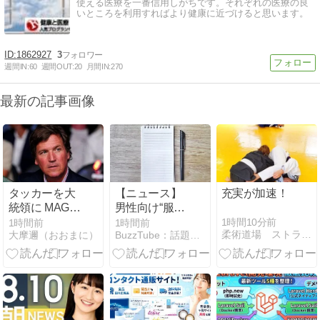
使える医療を一番信用しがちです。それぞれの医療の良
いところを利用すればより健康に近づけると思います。
1862927
3
週間IN:
60
週間OUT:
20
月間IN:
270
最新の記事画像
タッカーを大
【ニュース】
充実が加速！
統領に MAGA
男性向け“服の
反乱軍、イス
サブスク”
1時間10分前
1時間前
1時間前
柔術道場 ストライプル早稲田ヒルマ道場
大摩邇（おおまに）
BuzzTube：話題・流行・旬・最新・注目の動画サイト
ラエルからの
「何を着れ
独立を宣言
ば」働く世代
悩む プロのス
タイリストが
選定 #shorts