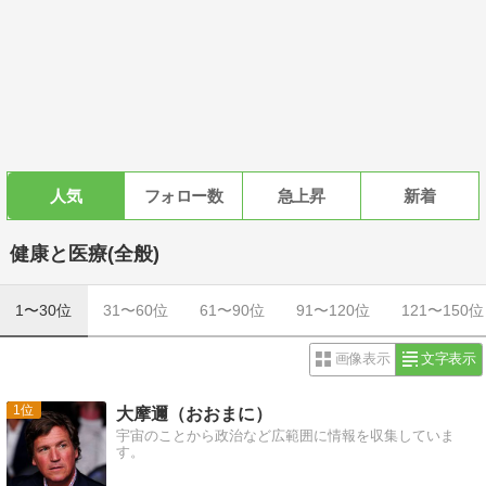
人気
フォロー数
急上昇
新着
健康と医療(全般)
1〜30位
31〜60位
61〜90位
91〜120位
121〜150位
画像表示
文字表示
1
大摩邇（おおまに）
宇宙のことから政治など広範囲に情報を収集していま
す。