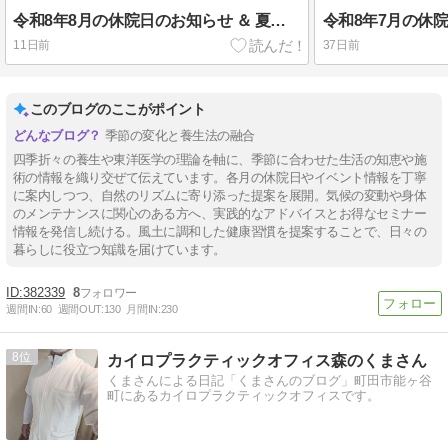
令和8年8月の休院日のお知らせ ＆ 夏はお体も省エネ！
11日前
37日前
このブログのここがポイント
季節の変化と養生法の融合
四季折々の養生や東洋医学の理論を軸に、季節に合わせた生活の知恵や施
術の情報を織り交ぜて伝えています。各月の休院日やイベント情報を丁寧
に案内しつつ、自然のリズムに寄り添った提案を展開。気候の変動や身体
のメンテナンスに関心のある方へ、実践的なアドバイスとお得なセミナー
情報を発信し続ける。風土に調和した健康習慣を提案することで、日々の
暮らしに役立つ知識を届けています。
382339
8
週間IN:
60
週間OUT:
130
月間IN:
230
8
カイロプラクティックオフィス森のくまさん
くまさんによる日記「くまさんのブログ」町田市能ヶ谷
町にあるカイロプラクティックオフィスです。