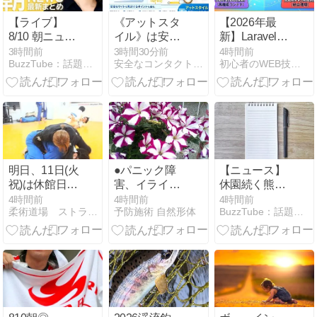
【ライブ】
《アットスタ
【2026年最
8/10 朝ニュー
イル》は安全
新】Laravel開
スまとめ 最新
なコンタクト
発環境の選び
3時間前
3時間30分前
4時間前
BuzzTube：話題・流行・旬・最新・注目の動画サイト
安全なコンタクト通販おすすめ3選！安全なサイトの見分け方♪
初心者のWEB技術習得の軌跡
情報を厳選し
通販サイト！
方！主要5ツ
てお届け
営業停止や偽
ールを比較
ANN/テレ朝
サイトの真相
（メリット・
【LIVE】
を解説
デメリット解
説）
明日、11日(火
●パニック障
【ニュース】
祝)は休館日で
害、イライ
休園続く熊本
す
ラ、足のしび
城 「8割減っ
4時間前
4時間前
4時間前
柔術道場 ストライプル早稲田ヒルマ道場
予防施術 自然形体
BuzzTube：話題・流行・旬・最新・注目の動画サイト
れ、背中の痛
た」土産店に
み、尿酸値が
打撃 #shorts
高い！閉所恐
怖！頭部の浮
腫み！