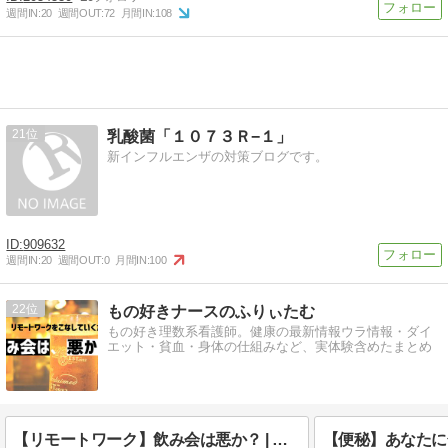
週間IN:
20
週間OUT:
72
月間IN:
108
21
乳酸菌「１０７３Ｒ−１」
新インフルエンザの対策ブログです。
909632
週間IN:
20
週間OUT:
0
月間IN:
100
22
もの好きナースのふりぃたむ
もの好き理数系看護師。健康の最新情報ウラ情報・ダイ
エット・貧血・身体の仕組みなど、実体験含めたまとめ
【リモートワーク】飲み会は悪か？ | 仕事で成果をあげるチームとは？