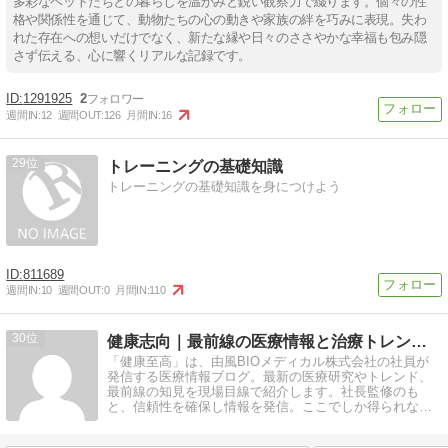
多彩なペットたちとの暮らしを温かみと鋭い観察力で綴ります。個々の性
格や関係性を通じて、動物たちの心の動きや家族の絆を巧みに表現。失わ
れた存在への想いだけでなく、新たな縁や日々のささやかな幸福も包み隠
さず伝える、心に響くリアルな記録です。
1291925
2
週間IN:
12
週間OUT:
126
月間IN:
16
29
トレーニングの基礎知識
トレーニングの基礎知識を身につけよう
811689
週間IN:
10
週間OUT:
0
月間IN:
110
30
健康志向｜最前線の医療情報と治療トレンドを社員が発信！
「健康至高」は、由風BIOメディカル株式会社の社員が
発信する医療情報ブログ。最新の医療研究やトレンド、
最前線の知見を現場目線で紹介します。社長監修のも
と、信頼性を確保し情報を発信。ここでしか得られない
情報をお届けします！