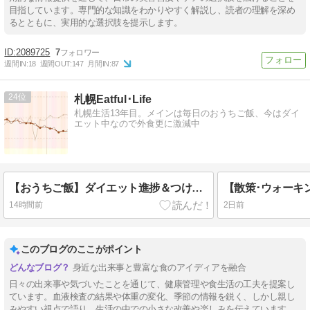
目指しています。専門的な知識をわかりやすく解説し、読者の理解を深め
るとともに、実用的な選択肢を提示します。
2089725
7
週間IN:
18
週間OUT:
147
月間IN:
87
24
札幌Eatful･Life
札幌生活13年目。メインは毎日のおうちご飯、今はダイ
エット中なので外食更に激減中
【おうちご飯】ダイエット進捗＆つけ麺＆焼きそば
14時間前
2日前
このブログのここがポイント
身近な出来事と豊富な食のアイディアを融合
日々の出来事や気づいたことを通じて、健康管理や食生活の工夫を提案し
ています。血液検査の結果や体重の変化、季節の情報を鋭く、しかし親し
みやすい視点で語り、生活の中での小さな改善や楽しみを伝えています。