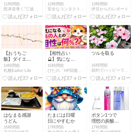
携帯が 壊れた
送状況を確認
生活資金、無
11時間前
12時間前
13時間前
怒涛逆巻く"三途河" 溺れながらも還ってきた〜 ・・・ら
安全なコンタクト通販おすすめ3選！安全なサイトの見分け方♪
伊豆からのレポート
～ Ⅳ
する方法｜届
利子で ひどい
かないときの
国です
対処法も解説
【おうちご
【相性占い
ツルを取る
飯】ダイエッ
🔮】気になる
ト進捗＆つけ
あの人との相
16時間前
14時間前
15時間前
節約でハッピーライフ！
札幌Eatful･Life
ぴたの「HP回復術」がん経験者が教える！実践ノート
麺＆焼きそば
性は何％？ド
キドキ診断💕
はなまる感謝
たまには日曜
ボタン1つで
うどん
日にやすむか
理想の炭酸
水！ソーダス
16時間前
17時間前
17時間前