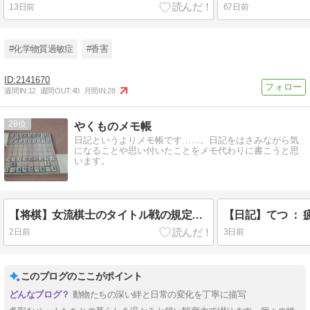
13日前
67日前
#化学物質過敏症
#香害
2141670
週間IN:
12
週間OUT:
40
月間IN:
28
28
やくものメモ帳
日記というよりメモ帳です……。日記をはさみながら気
になることや思い付いたことをメモ代わりに書こうと思
います。
【将棋】女流棋士のタイトル戦の規定の見直しについて（ついでなので…… #05）
【日記】てつ ： 
2日前
3日前
このブログのここがポイント
動物たちの深い絆と日常の変化を丁寧に描写