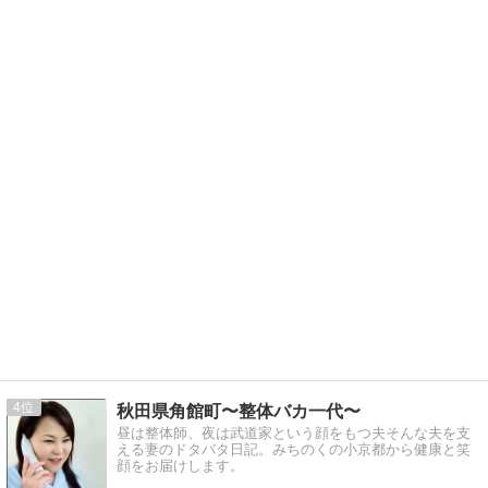
4
秋田県角館町〜整体バカ一代〜
昼は整体師、夜は武道家という顔をもつ夫そんな夫を支
える妻のドタバタ日記。みちのくの小京都から健康と笑
顔をお届けします。