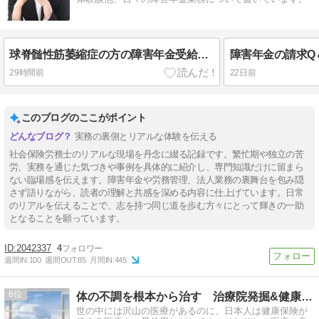
球脊髄性筋萎縮症の方の障害年金受給事例紹介
障害年金の請求Q
29時間前
22日前
このブログのここがポイント
実務の裏側とリアルな体験を伝える
社会保険労務士のリアルな現場を丹念に綴る記録です。繁忙期や独立の苦
労、実務を通じた気づきや事例を具体的に紹介し、専門知識だけに留まら
ない臨場感を伝えます。障害年金や労務管理、法人業務の裏舞台を包み隠
さず語りながら、読者の理解と共感を深める内容に仕上げています。日常
のリアルを伝えることで、志を持つ同じ道を歩む方々にとって輝きの一助
となることを願っています。
2042337
4
週間IN:
100
週間OUT:
85
月間IN:
445
6
体の不調を根本から治す 治療院発掘&健康navi
世の中には沢山の医療があるのに、日本人は健康保険が