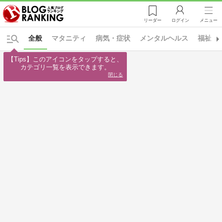
リーダー
ログイン
メニュー
全般
マタニティ
病気・症状
メンタルヘルス
福祉・
【Tips】このアイコンをタップすると、

カテゴリ一覧を表示できます。
閉じる