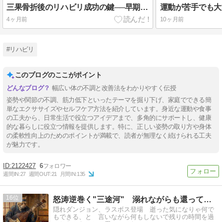
三果骨折後のリハビリ成功の鍵──早期回復のためのポイント徹底ガイド
4ヶ月前
10ヶ月前
#リハビリ
このブログのここがポイント
幅広い体の不調と改善法をわかりやすく伝授
姿勢や関節の不調、筋力低下といったテーマを掘り下げ、家庭でできる簡
単なエクササイズやセルフケア方法を紹介しています。身近な運動や食事
の工夫から、日常生活で役立つアイデアまで、多角的にサポートし、健康
的な暮らしに役立つ情報を提供します。特に、正しい姿勢の取り方や身体
の柔軟性向上のためのポイントが満載で、読者が無理なく続けられる工夫
が魅力です。
2122427
6
週間IN:
27
週間OUT:
21
月間IN:
135
16
怒涛逆巻く"三途河" 溺れながらも還ってきた〜 ・・・ら
隠れダンジョン、ラスボス登場 逝った気になりゃ何で
もできる、と 言いながら何もしないで残りの時間を過