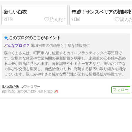
新しい白衣
奇跡！サンスベリアの初開花
2日前
7日前
このブログのここがポイント
地域密着の信頼感と丁寧な情報提供
森のくまさんは、町田市内に位置するカイロプラクティックの専門所で
す。定期的な休業や営業時間の更新情報を明示し、来院前の安心感を高め
る工夫が随所に見られます。背骨調整やセミナー案内など、施術だけでな
く学びや交流を重視し、自然治癒力向上に寄与する幅広い取り組みを紹介
しています。親しみやすさと確かな専門性が伝わる情報発信が特徴です。
505746
5
週間IN:
50
週間OUT:
130
月間IN:
220