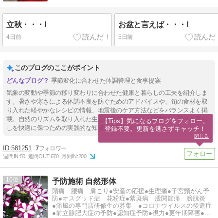
立秋・・・!
お盆と言えば・・・!
4日前
5日前
このブログのここがポイント
季節変化に合わせた体調管理と食事提案
気象の変動や季節の移り変わりに合わせた健康と暮らしの工夫を紹介しま
す。暑さや寒さによる体調不良を防ぐためのアドバイスや、旬の食材を取
り入れた軽やかなレシピの情報、地震後のケア方法などをバランスよく掲
載。自然のリズムを取り入れた生活に役立つヒントが満載で、日々の暮ら
【Tips】気になるブログをフォロー。

しを快適に保つための実践的な知識を提案します。
登録不要。更新を逃さずキャッチ！
閉じる
581251
7
週間IN:
50
週間OUT:
670
月間IN:
200
10
予防施術 自然形体
頭痛 腰痛 肩こり●安産の応援●生理痛●子宮頸がん予
防●オスグッド症 花粉症●紫斑病 股関節痛 膀胱炎
●痛風の専門店研修生の募集 ●コロナウイルスの後遺症
●前立腺肥大症の予防●認知症予防●視力●更年期障害●て