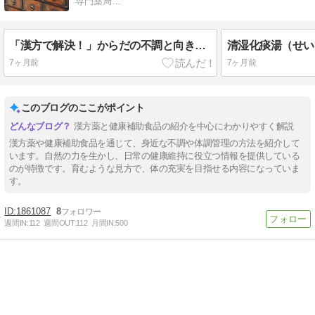
専門薬局…
「漢方で解決！」からだの不調と向き合う自然の力
清湿化痰湯（せい
7ヶ月前
7ヶ月前
このブログのここがポイント
漢方薬と健康補助食品の紹介を中心にわかりやすく解説
漢方薬や健康補助食品を通じて、身近な不調や体調管理の方法を紹介して
います。自然の力を生かし、日常の健康維持に役立つ情報を提供している
のが特徴です。育むような見方で、体の充実を目指せる内容になっていま
す。
1861087
8
週間IN:
112
週間OUT:
112
月間IN:
500