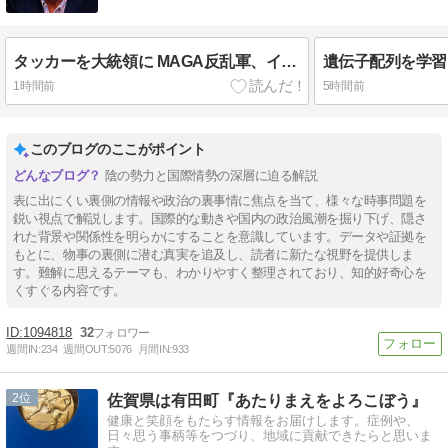
タッカーを大統領に MAGA反乱軍、イスラエルからの独立を宣言
1時間前
5時間前
このブログのここがポイント
陰の勢力と国際情勢の深層に迫る解説
表に出にくい裏側の情報や政治の裏事情に焦点を当て、様々な時事問題を
鋭い視点で解説します。国際的な動きや国内の政治風潮を掘り下げ、隠さ
れた背景や関係性を明らかにすることを意識しています。データや証拠を
もとに、物事の裏側に潜む真実を追及し、読者に新たな視野を提供しま
す。難解に思えるテーマも、わかりやすく整理されており、知的好奇心を
くすぐる内容です。
1094818
32
週間IN:
234
週間OUT:
5076
月間IN:
933
2
佐賀県は有田町『あたりまえをよろこぼう』
健康と笑顔をもたらす情報をお届けします。症例や、
日々思う事柄等をつづり、地域に貢献できたらと思いま