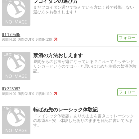
17
フコイダンの選び方
まだフコイダン選びで悩んでいる方に！後で後悔しない
選び方をお教えします！
179595
週間IN:
20
週間OUT:
0
月間IN:
130
18
禁酒の方法おしえます
昼間からのお酒が癖になっている？これってキッチンド
リンカーというのでは･･･と思いはじめた主婦の禁酒体験
記。
323987
週間IN:
20
週間OUT:
0
月間IN:
110
19
転ばぬ先のレーシック体験記
『レイシック体験談』ありのままを書きますレーシック
の希望&不安…体験したありのままを日記に書いてみま
す。