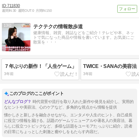
711830
週間IN:
30
週間OUT:
0
月間IN:
150
13
テクテクの情報散歩道
健康情報、雑貨、雑誌などをご紹介！テレビや本、ネッ
トで気になった商品や情報を書いています。お気楽にご
散策を・・・
７年ぶりの新作！「人生ゲーム」
TWICE・SANAの美容法
3年前
3年前
このブログのここがポイント
時代背景や流行を取り入れた新作や発見を紹介し、実用的
なヒントや美容法、心のケアなど、多角的な視点から情報を提供
懐かしさと新しさを融合させながら、エンタメや人生のヒント、自己成長
に役立つ情報を届ける。話題のゲームリニューアルや著名人の美容法、暮
らしに役立つトピックなど、多様な話題をユーモアたっぷりに紹介。読者
の日常にちょっとした刺激と癒やしをもたらす内容だ。