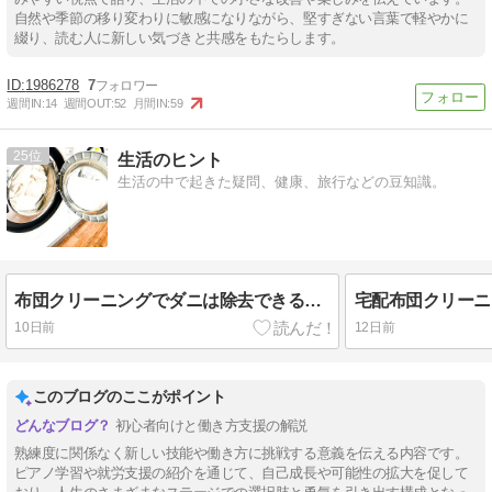
自然や季節の移り変わりに敏感になりながら、堅すぎない言葉で軽やかに
綴り、読む人に新しい気づきと共感をもたらします。
1986278
7
週間IN:
14
週間OUT:
52
月間IN:
59
25
生活のヒント
生活の中で起きた疑問、健康、旅行などの豆知識。
布団クリーニングでダニは除去できる？効果・料金・おすすめの方法を解説
10日前
12日前
このブログのここがポイント
初心者向けと働き方支援の解説
熟練度に関係なく新しい技能や働き方に挑戦する意義を伝える内容です。
ピアノ学習や就労支援の紹介を通じて、自己成長や可能性の拡大を促して