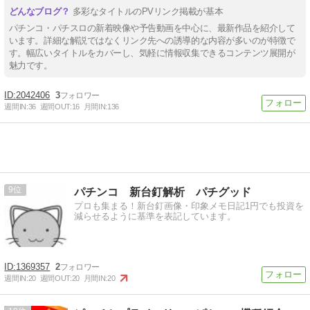
多彩なタイトルのPVリンク掲載が基本
パチンコ・パチスロの新着映像や予告動画を中心に、最新作品を紹介して
います。詳細な解説ではなくリンク先への誘導的な内容が多いのが特徴で
す。幅広いタイトルをカバーし、気軽に情報収集できるコンテンツ展開が
魅力です。
2042406
3
週間IN:
36
週間OUT:
16
月間IN:
136
9
パチンコ 新台釘解析 パチグッド
プロも集まる！新台釘画像・印象メモ日記1円でも投資を
減らせるように基準を表記しています。
1369357
2
週間IN:
20
週間OUT:
20
月間IN:
20