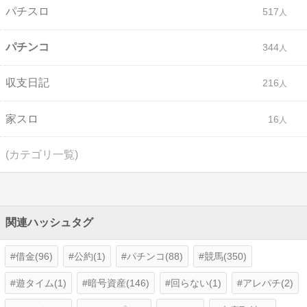
パチスロ
517
パチンコ
344
収支日記
216
家スロ
16
(カテゴリ一覧)
関連ハッシュタグ
借金(96)
公約(1)
パチンコ(88)
競馬(350)
遊タイム(1)
暗号資産(146)
回らない(1)
アレパチ(2)