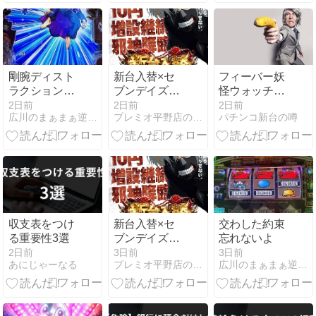
ク出現率,まい
るチャージ出
現率,まいるテ
ーブル移行率,
規定まいる振
剛腕ディスト
新台入替×セ
フィーバー妖
り分け,サブ液
ラクションが
ブンデイズう
怪ウォッチ＠
晶かるた＆セ
好き
ぃざーどは5
セグ・ゲー
2日前
2日前
2日前
リフ
広川のまぁまぁ逆十万枚
プレミオ平野店のオフィシャルサイト
パチンコ新台の噂
日目に！！
ム・動画
収支表をつけ
新台入替×セ
交わした約束
る重要性3選
ブンデイズう
忘れないよ
ぃざーど！！
2日前
3日前
3日前
あにじゃーなる
プレミオ平野店のオフィシャルサイト
広川のまぁまぁ逆十万枚