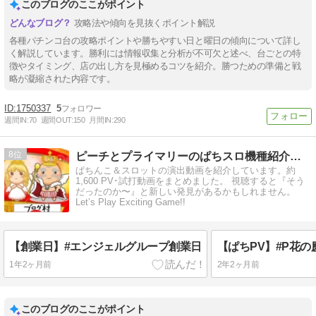
このブログのここがポイント
攻略法や傾向を見抜くポイント解説
各種パチンコ台の攻略ポイントや勝ちやすい日と曜日の傾向について詳し
く解説しています。勝利には情報収集と分析が不可欠と述べ、台ごとの特
徴やタイミング、店の出し方を見極めるコツを紹介。勝つための準備と戦
略が凝縮された内容です。
1750337
5
週間IN:
70
週間OUT:
150
月間IN:
290
8
ピーチとプライマリーのぱちスロ機種紹介【L】
ぱちんこ＆スロットの演出動画を紹介しています。約
1,600 PV･試打動画をまとめました。 視聴すると『そう
だったのか〜』と新しい発見があるかもしれません。
Let’s Play Exciting Game!!
【創業日】#エンジェルグループ創業日
【ぱちPV】#P花
1年2ヶ月前
2年2ヶ月前
このブログのここがポイント