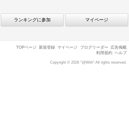
ランキングに参加
マイページ
TOPページ
新規登録
マイページ
ブログリーダー
広告掲載
利用規約
ヘルプ
Copyright © 2026 "@With" All rights reserved.