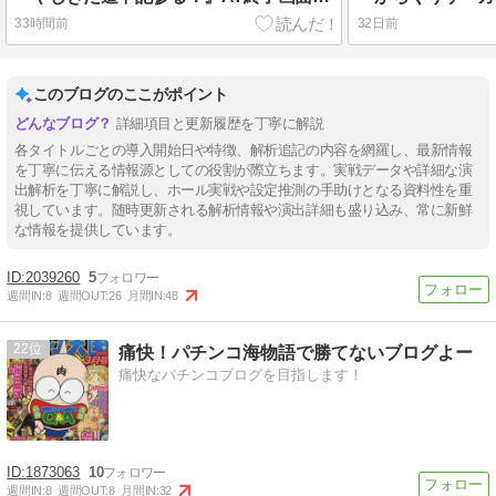
33時間前
32日前
このブログのここがポイント
詳細項目と更新履歴を丁寧に解説
各タイトルごとの導入開始日や特徴、解析追記の内容を網羅し、最新情報
を丁寧に伝える情報源としての役割が際立ちます。実戦データや詳細な演
出解析を丁寧に解説し、ホール実戦や設定推測の手助けとなる資料性を重
視しています。随時更新される解析情報や演出詳細も盛り込み、常に新鮮
な情報を提供しています。
2039260
5
週間IN:
8
週間OUT:
26
月間IN:
48
22
痛快！パチンコ海物語で勝てないブログよー
痛快なパチンコブログを目指します！
1873063
10
週間IN:
8
週間OUT:
8
月間IN:
32