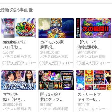
最新の記事画像
sasukeのパチ
ガイモンの豪
【Pスーパー
スロ卍奴
腕夢想
海物語IN沖縄
#1289【「L沖
#1168【「L真
6】プレミア
15分前
2時間10分前
2時間10分前
パチスロ動画本店
パチスロ動画本店
パチンコ動画劇場
ドキ！DUOア
打吉宗」イナ
演出が出まく
ンコール」沖
ズマ柄の真打
る台!?【パー
ドキでまさか
吉宗をツモっ
ラーほびー
の挙動を初体
た結果】
YouTube店】
験した結果】
ママパチ
闘う3人娘と
ストリートフ
#27【好きこ
共にグラフを
ァイター6 ス
そ無敵！神ヒ
浮上させにい
マスロ新台｜
3時間10分前
5時間前
7時間前
パチスロ動画本店
パチンコ動画劇場
ぱちんこキュレーション
キ炸裂の神
く激闘【クソ
初打ち評価＆