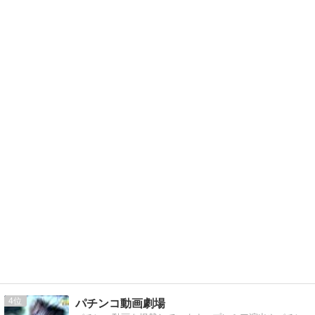
4
パチンコ動画劇場