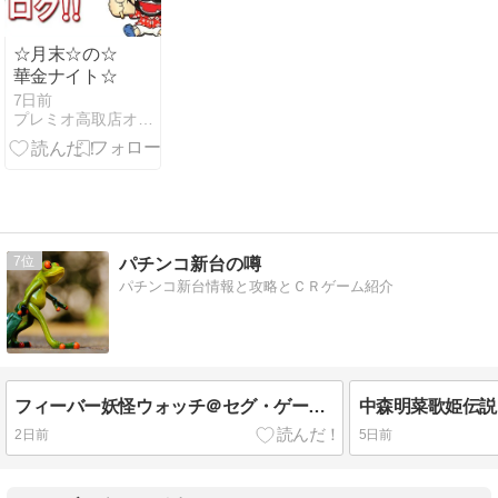
☆月末☆の☆
華金ナイト☆
7日前
プレミオ高取店オフィシャルサイト
7
パチンコ新台の噂
パチンコ新台情報と攻略とＣＲゲーム紹介
フィーバー妖怪ウォッチ＠セグ・ゲーム・動画
2日前
5日前