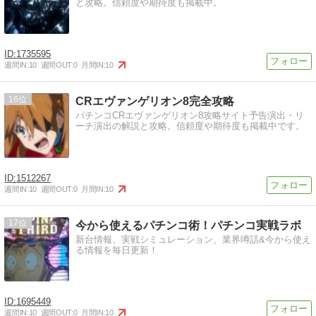
と攻略。信頼度や期待度も掲載中。
1735595
週間IN:
10
週間OUT:
0
月間IN:
10
16
CRエヴァンゲリオン8完全攻略
パチンコCRエヴァンゲリオン8攻略サイト予告演出・リ
ーチ演出の解説と攻略。信頼度や期待度も掲載中です。
1512267
週間IN:
10
週間OUT:
0
月間IN:
10
17
今から使えるパチンコ術！パチンコ実戦ラボ
新台情報、実戦シミュレーション、業界噂話&今から使え
る情報を毎日更新！
1695449
週間IN:
10
週間OUT:
0
月間IN:
10