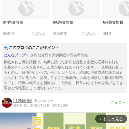
8/7懸賞情報
8/6懸賞情報
8/4懸賞情報
9時間前
33時間前
4日前
このブログのここがポイント
多彩な賞品と締切間近の高確率情報
掲載される懸賞情報は、時期に応じた多彩な賞品と多数の応募枠を誇り、
応募のチャンスを逃さない工夫が散りばめられています。一見地味に見え
るものも、締切が近いものから狙い目となり、詳細な応募方法や締切日も
明示されているため、参加しやすさと効率的な応募を追求した構成が特徴
的です。特典の幅広さと新鮮さにこだわり、日常のささやかな喜びを引き
寄せる情報源として機能しています。
2056158
8
週間IN:
310
週間OUT:
1290
月間IN:
1380
もっと見る
arrow_forward_ios