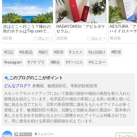
次はどこへ行こう？憧れの
HADAYOHOU「アビルダケ
AESTURA「
街のホテルはTrip.comで探
セラム」
ハイドロスー
すのが楽しい件☆
ーム」
6日前
23日前
36日前
#日記
#化粧品
#旅行
#美容
#コスメ
#お出掛け
#野球
#instagram
#プチプラ
#舞台
#デパコス
#モニター
このブログのここがポイント
多機能、敏感肌対応、革新的技術採用
スキンケアやメイクアップにおいて最新の技術や独自の発想を取り入れた
新商品を紹介しています。化学反応や成分の革新による高い効果と使い心
地に焦点を当てており、日常の美容習慣に進化をもたらすアイテムが多く
登場します。敏感肌対応や美白、抗菌など効能を高めた製品や、肌本来の
美しさを引き出す自然な仕上がりに調整されたアイテムも特集されてお
り、常に進化を続ける美容の最前線を伝えています。
928908
4