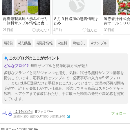
再春館製薬所の歩みのゼリ
８月３日追加の懸賞情報ま
遠赤青汁株式
ー無料サンプル情報と食べ
とめ
赤ケール１０
てみた
プル情報と飲
21日前
4日前
39日前
#懸賞
#試供品
#懸賞情報
#無料
#お試し
#サンプル
このブログのここがポイント
無料サンプルと簡単応募方式が魅力
多彩なブランドと商品ジャンルを揃え、気軽に試せる無料サンプル情報を
提供しています。応募条件はシンプルで、必要事項の入力やSNSフォロ
ー、またはLINE登録だけと手軽さにこだわっています。定員や応募期間も
明確で、誰もが参加しやすい仕組み。お試しできる商品はスキンケアから
飲料、ヘアケアまで多岐にわたり、手に取った瞬間の発見や満足感を提案
しています。
1462346
8
週間IN:
200
週間OUT:
500
月間IN:
940