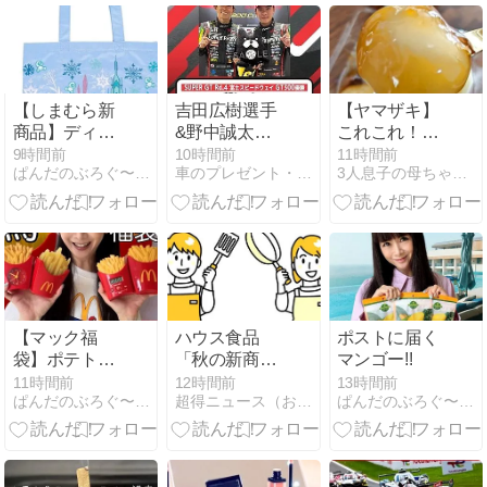
キャンペーン
【しまむら新
吉田広樹選手
【ヤマザキ】
商品】ディズ
&野中誠太選
これこれ！！
ニーバッグ!!
手サイン入り
夏でも食べた
9時間前
10時間前
11時間前
ぱんだのぶろぐ〜毎日がプレゼント〜
車のプレゼント・懸賞情報！
3人息子の母ちゃん自由気ままにUSJ
アベマくんが
い！『冷やし
当たる！
みたらし団
ABEMAモー
子』
タースポーツ
（2026年8月9
日まで）
【マック福
ハウス食品
ポストに届く
袋】ポテトグ
「秋の新商品
マンゴー!!
ッズフルコン
詰め合わせ」
11時間前
12時間前
13時間前
ぱんだのぶろぐ〜毎日がプレゼント〜
超得ニュース（おトク＆懸賞情報）
ぱんだのぶろぐ〜毎日がプレゼント〜
プリート!!
が50名に当た
る！ 【2026年
秋の新商品ど
れが気にな