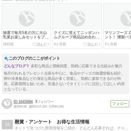
抽選で毎月5名の方に大山
クイズに答えてニッポンハ
マリンフーズ 
乳業お楽しみセットをプレ
ムグループ商品詰め合わせ
ント！ 燻製バター
ゼント！
を当てよう！
16日前
4ヶ月前
7ヶ月前
このブログのここがポイント
多彩な商品と開催頻度、気軽に応募できる仕組みが魅力
毎月行われるプレゼント企画を中心に、食品やグッズの抽選情報を紹介。
卵や冷凍食品などの身近な商品が多く登場し、気軽に参加できるのが特
長。応募期間も短いため、見逃さないでタイミングに注目してほしい内容
となっている。
1643494
3
週間IN:
60
週間OUT:
260
月間IN:
290
懸賞・アンケート お得な生活情報
16
ネットで見つけた懸賞情報をご紹介。どんどん応募すれば、チャンスも膨らみますよ。