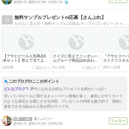
週間IN:
70
週間OUT:
390
月間IN:
730
無料サンプルプレゼントni応募【さんぷれ】
12
もれなく貰える！無料サンプル,試供品,サンプルプレゼント,キャンペーンの応募情報。化粧品,コスメ,ベビー,食品 etc
【アサヒビール人気商品6
クイズに答えてニッポンハ
『アサヒスーパ
本セット】答えて当てよ
ムグループ商品詰め合わせ
ライクリスタ
う！アンケートキャンペー
を当てよう！
無料引換えク
16日前
4ヶ月前
2年7ヶ月前
ン
ントキャンペ
このブログのここがポイント
夢中になれるお得なプレゼント企画がいっぱい
甘いパンやビールに関するキャンペーン情報が多く、参加しやすくカード
のような身近さを感じさせる内容。プレゼントの内容も魅力的で、気軽に
参加できる仕組みが人気を呼びそうです。
1685738
2
週間IN:
70
週間OUT:
200
月間IN:
300