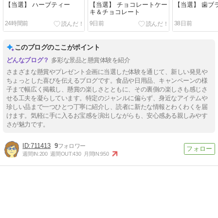
【当選】 ハーブティー
【当選】 チョコレートケー
【当選】 歯ブ
キ＆チョコレート
24時間前
9日前
38日前
このブログのここがポイント
多彩な景品と懸賞体験を紹介
さまざまな懸賞やプレゼント企画に当選した体験を通じて、新しい発見や
ちょっとした喜びを伝えるブログです。食品や日用品、キャンペーンの様
子まで幅広く掲載し、懸賞の楽しさとともに、その裏側の楽しさも感じさ
せる工夫を凝らしています。特定のジャンルに偏らず、身近なアイテムや
珍しい品まで一つひとつ丁寧に紹介し、読者に新たな情報とわくわくを届
けます。気軽に手に入るお宝感を演出しながらも、安心感ある親しみやす
さが魅力です。
711413
9
週間IN:
200
週間OUT:
430
月間IN:
950