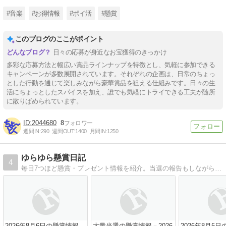
(26/8/31 13時まで)
応募。(26/8/23まで)
#音楽
#お得情報
#ポイ活
#懸賞
このブログのここがポイント
日々の応募が身近なお宝獲得のきっかけ
多彩な応募方法と幅広い賞品ラインナップを特徴とし、気軽に参加できる
キャンペーンが多数展開されています。それぞれの企画は、日常のちょっ
とした行動を通じて楽しみながら豪華賞品を狙える仕組みです。日々の生
活にちょっとしたスパイスを加え、誰でも気軽にトライできる工夫が随所
に散りばめられています。
2044680
8
週間IN:
290
週間OUT:
1400
月間IN:
1250
ゆらゆら懸賞日記
4
毎日7つほど懸賞・プレゼント情報を紹介。当選の報告もしながら、懸賞情報を毎日更新。大量当選・先着情報も