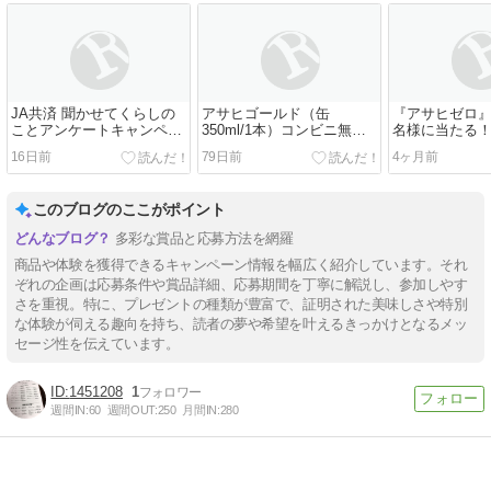
JA共済 聞かせてくらしの
アサヒゴールド（缶
『アサヒゼロ』が2
ことアンケートキャンペー
350ml/1本）コンビニ無料
名様に当たる
ン！
引き換えクーポンをプレゼ
料引換クーポ
16日前
79日前
4ヶ月前
ント！
キャンペーン
このブログのここがポイント
多彩な賞品と応募方法を網羅
商品や体験を獲得できるキャンペーン情報を幅広く紹介しています。それ
ぞれの企画は応募条件や賞品詳細、応募期間を丁寧に解説し、参加しやす
さを重視。特に、プレゼントの種類が豊富で、証明された美味しさや特別
な体験が伺える趣向を持ち、読者の夢や希望を叶えるきっかけとなるメッ
セージ性を伝えています。
1451208
1
週間IN:
60
週間OUT:
250
月間IN:
280