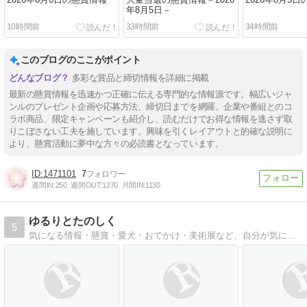
2026年8月6日の懸賞情報
大量当選の懸賞情報－2026
2026年8月5
年8月5日－
10時間前
33時間前
34時間前
このブログのここがポイント
多彩な賞品と締切情報を詳細に掲載
最新の懸賞情報を迅速かつ正確に伝える専門的な情報源です。幅広いジャ
ンルのプレゼント企画や応募方法、締切日までを網羅。企業や番組とのコ
ラボ商品、限定キャンペーンも紹介し、読むだけでお得な情報を逃さず取
りこぼさない工夫を施しています。興味を引くレイアウトと的確な説明に
より、懸賞活動に夢中な方々の必読書となっています。
1471101
7
週間IN:
250
週間OUT:
1270
月間IN:
1130
ゆるりとたのしく
5
気になる情報・懸賞・愛犬・おでかけ・美術展など、自分が気になっていることを掲載してます。