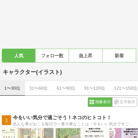
人気
フォロー数
急上昇
新着
キャラクター(イラスト)
1〜30位
31〜60位
61〜90位
91〜120位
121〜150位
画像表示
文字表示
今をいい気分で過ごそう！ネコのヒトコト！
1
色んな事がおこる毎日で一番大事なことは『今をいい気分ですごすこと！』と気が付きました！読んだ本やトピックスから気になったワードを取り上げてニャンコのイラストと共に書いています。自分の楽しい！を見つけてね。