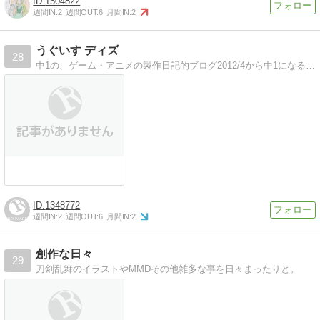
1504822
週間IN:
2
週間OUT:
6
月間IN:
2
うぐいす ディズ
28
中1の、ゲーム・アニメの製作日記的ブログ2012/4から中1になる人の、ゲーム・アニメの製作日記的なブログ
1348772
週間IN:
2
週間OUT:
6
月間IN:
2
創作な日々
29
刀剣乱舞のイラストやMMDその他雑多な事を日々まったりと。