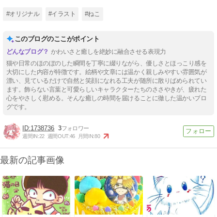
#オリジナル
#イラスト
#ねこ
このブログのここがポイント
かわいさと癒しを絶妙に融合させる表現力
猫や日常のほのぼのした瞬間を丁寧に綴りながら、優しさとほっこり感を
大切にした内容が特徴です。絵柄や文章には温かく親しみやすい雰囲気が
漂い、見ているだけで自然と笑顔になれる工夫が随所に散りばめられてい
ます。飾らない言葉と可愛らしいキャラクターたちのささやきが、疲れた
心をやさしく慰める。そんな癒しの時間を届けることに徹した温かいブロ
グです。
1738736
3
週間IN:
22
週間OUT:
46
月間IN:
80
最新の記事画像