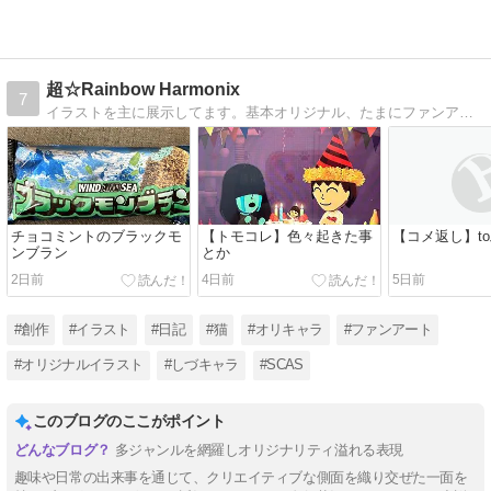
超☆Rainbow Harmonix
7
イラストを主に展示してます。基本オリジナル、たまにファンアートあり。ポップで可愛い絵柄が大好きです。
チョコミントのブラックモ
【トモコレ】色々起きた事
【コメ返し】t
ンブラン
とか
2日前
4日前
5日前
#創作
#イラスト
#日記
#猫
#オリキャラ
#ファンアート
#オリジナルイラスト
#しづキャラ
#SCAS
このブログのここがポイント
多ジャンルを網羅しオリジナリティ溢れる表現
趣味や日常の出来事を通じて、クリエイティブな側面を織り交ぜた一面を