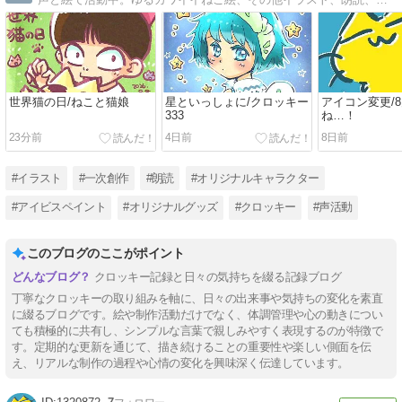
世界猫の日/ねこと猫娘
星といっしょに/クロッキー
アイコン変更/
333
ね…！
23分前
4日前
8日前
#イラスト
#一次創作
#朗読
#オリジナルキャラクター
#アイビスペイント
#オリジナルグッズ
#クロッキー
#声活動
このブログのここがポイント
クロッキー記録と日々の気持ちを綴る記録ブログ
丁寧なクロッキーの取り組みを軸に、日々の出来事や気持ちの変化を素直
に綴るブログです。絵や制作活動だけでなく、体調管理や心の動きについ
ても積極的に共有し、シンプルな言葉で親しみやすく表現するのが特徴で
す。定期的な更新を通じて、描き続けることの重要性や楽しい側面を伝
え、リアルな制作の過程や心情の変化を興味深く伝達しています。