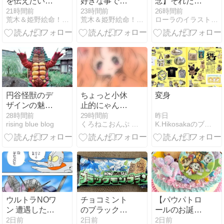
を伝えたい人
好きな事で時
念】それだけ
沢山いるなぁ
間つぶし～
で1つのイベ
21時間前
23時間前
26時間前
荒木＆姫野絵命！？のグシ裕美のお絵かき攻撃！！
荒木＆姫野絵命！？のグシ裕美のお絵かき攻撃！！
ローラのイラストケーキ指南書
～....
（笑）
ントのよう…
推しケーキ記
念日☆
円谷怪獣のデ
ちょっと小休
変身
ザインの魅力
止的にゃんコ
を語る〜キラ
ール
昨日
28時間前
29時間前
K.Hikosakaのブログ
rising blue blog
くろねこおんぷ 猫月庵
ー怪獣レッド
モンス編〜
ウルトラNOワ
チョコミント
【パウパトロ
ン 遭遇したロ
のブラックモ
ールのお誕生
ボットは？の
ンブラン
日ケーキ】大
2日前
2日前
2日前