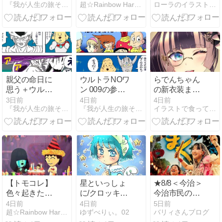
『我が人生の旅それぞれ色のストリート物語』
超☆Rainbow Harmonix
ローラのイラストケーキ指南書
巻＋机上の風
人気のフリル
景＋連載４コ
×ハートクリ
マ漫画笑劇の
ーム♡
一歩
親父の命日に
ウルトラNOワ
らでんちゃん
思う＋ウルト
ン 009の参加
の新衣装また
ラNOワン フ
条件とは巻＋
描きました
3日前
4日前
4日前
『我が人生の旅それぞれ色のストリート物語』
『我が人生の旅それぞれ色のストリート物語』
イラストで食って生きたい!!
リーザと戦
石ノ森先生の
う？の巻＋鳥
ジュンの話＋
山コレクショ
連載４コマ漫
ン＋4コマ漫
画笑劇の一歩
画笑劇の一歩
【トモコレ】
星といっしょ
★8/8＜今治＞
色々起きた事
に/クロッキー
今治市民のま
とか
333
つり「おんま
4日前
4日前
5日前
超☆Rainbow Harmonix
ゆずべりぃ。02
バリィさんブログ
く2026」出演