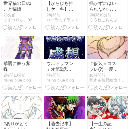
世界猫の日/ね
【からぴち推
描かずにはい
こと猫娘
しケーキ】た
られなかっ
っつんの推し
た……
23分前
2時間前
2時間10分前
ゆずべりぃ。02
ローラのイラストケーキ指南書
くろねこおんぷ 猫月庵
カラー桃デコ
レーション！
華麗に舞う紫
ウルトラマン
＃仮装＝コス
蝶
テオ第6話の
プレ(?) 一度や
感想を語る
ってみたいモ
2時間10分前
4時間前
10時間前
rising blue blog
rising blue blog
荒木＆姫野絵命！？のグシ裕美のお絵かき攻撃！！
ンだ(笑)
#ありがとう
【過去記事】
【一生の記