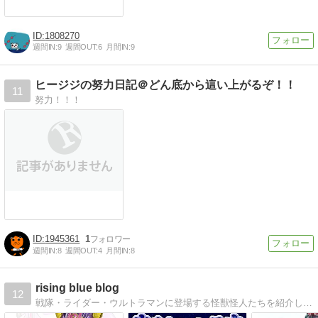
1808270
週間IN:
9
週間OUT:
6
月間IN:
9
ヒージジの努力日記＠どん底から這い上がるぞ！！
11
努力！！！
1945361
1
週間IN:
8
週間OUT:
4
月間IN:
8
rising blue blog
12
戦隊・ライダー・ウルトラマンに登場する怪獣怪人たちを紹介しながら、特撮関連の話題やイラストなどを自由に書いています。