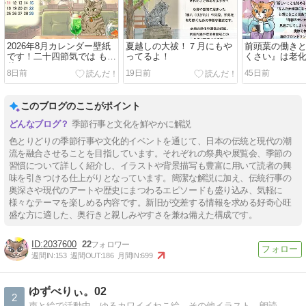
2026年8月カレンダー壁紙
夏越しの大祓！７月にもや
前頭葉の働き
です！二十四節気では もう
ってるよ！
くさい』は老
秋！？
だ！
8日前
19日前
45日前
このブログのここがポイント
季節行事と文化を鮮やかに解説
色とりどりの季節行事や文化的イベントを通じて、日本の伝統と現代の潮
流を融合させることを目指しています。それぞれの祭典や展覧会、季節の
習慣について詳しく紹介し、イラストや背景描写も豊富に用いて読者の興
味を引きつける仕上がりとなっています。簡潔な解説に加え、伝統行事の
奥深さや現代のアートや歴史にまつわるエピソードも盛り込み、気軽に
様々なテーマを楽しめる内容です。新旧が交差する情報を求める好奇心旺
盛な方に適した、奥行きと親しみやすさを兼ね備えた構成です。
2037600
22
週間IN:
153
週間OUT:
186
月間IN:
699
ゆずべりぃ。02
2
声と絵で活動中。ゆるカワイイねこ絵、その他イラスト、朗読、企画参加、趣味や日常のこと、グッズ販売のお知らせなど。現在はイラスト・クロッキー練習をメインに更新中です。