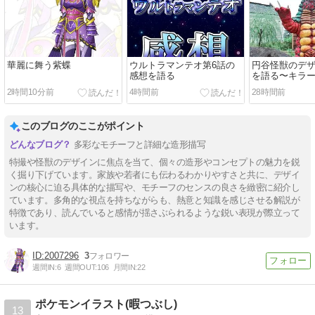
華麗に舞う紫蝶
ウルトラマンテオ第6話の
円谷怪獣のデ
感想を語る
を語る〜キラ
モンス編〜
2時間10分前
4時間前
28時間前
このブログのここがポイント
多彩なモチーフと詳細な造形描写
特撮や怪獣のデザインに焦点を当て、個々の造形やコンセプトの魅力を鋭
く掘り下げています。家族や若者にも伝わるわかりやすさと共に、デザイ
ンの核心に迫る具体的な描写や、モチーフのセンスの良さを緻密に紹介し
ています。多角的な視点を持ちながらも、熱意と知識を感じさせる解説が
特徴であり、読んでいると感情が揺さぶられるような鋭い表現が際立って
います。
2007296
3
週間IN:
6
週間OUT:
106
月間IN:
22
ポケモンイラスト(暇つぶし)
13