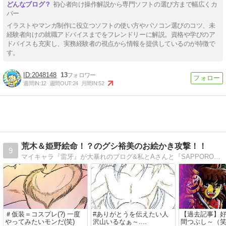
初心者向け操作解説から専門ソフトの選び方まで幅広くカ
バー
イラストやマンガ制作に役立つソフトの使い方やパソコン選びのコツ、未
経験者向けの就職アドバイスまでをフレンドリーに解説。資格や学びのア
ドバイスも充実し、実務経験者の視点から情報を提供しているのが特徴で
す。
2048148
13
週間IN:
12
週間OUT:
24
月間IN:
52
荒木＆姫野絵命！？のグシ裕美のお絵かき攻撃！！
9
マイキャラ『雷牙』が大暴れのブログ&私とAさんと『SAPPORO 絵師ヨジャ〜ズ』結成を目論む？ブログｗｗ
＃仮装＝コスプレ(?) 一度
#ありがとうを伝えたい人
【過去記事】
やってみたいモンだ(笑)
沢山いるなぁ～....
間つぶし～（