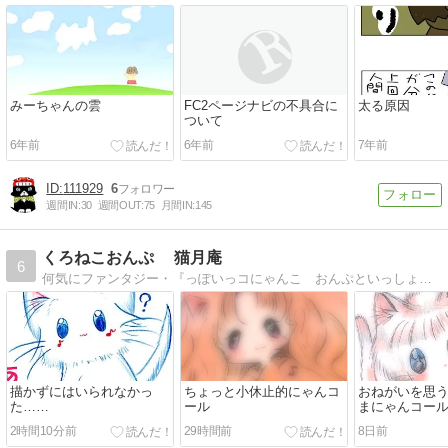
みーちゃんの雲
FC2ページナビの不具合に
太る原因
ついて
6年前
6年前
7年前
111929
6
週間IN:
30
週間OUT:
75
月間IN:
145
くろねこおんぷ 猫月庵
6
何気にファンタジー・『っぽいっコにゃんこ おんぷといっしょ』♪オリジナルイラストを集めたゆるりとしたブログです♪
描かずにはいられなかっ
ちょっと小休止的にゃんコ
おねがいを思
た……
ール
まにゃんコー
2時間10分前
29時間前
8日前