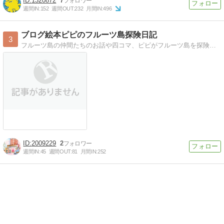
1320872
7
週間IN:
152
週間OUT:
232
月間IN:
496
ブログ絵本ピピのフルーツ島探険日記
3
フルーツ島の仲間たちのお話や四コマ、ピピがフルーツ島を探険したお話し、しろイルカシルビィーのお話しなどです。
2009229
2
週間IN:
45
週間OUT:
81
月間IN:
252