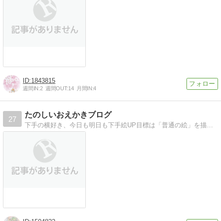
1843815
週間IN:
2
週間OUT:
14
月間IN:
4
たのしいおえかきブログ
27
下手の横好き、今日も明日も下手絵UP目標は「普通の絵」を描ける様になる事