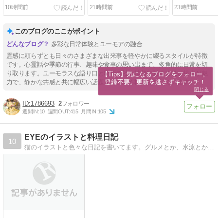
10時間前
21時間前
23時間前
このブログのここがポイント
多彩な日常体験とユーモアの融合
霊感に頼らずとも日々のさまざまな出来事を軽やかに綴るスタイルが特徴
です。心霊話や季節の行事、趣味や食事の思い出まで、多角的に日常を切
り取ります。ユーモラスな語り口と時折の社会情勢に対する鋭い視点が魅
【Tips】気になるブログをフォロー。

登録不要。更新を逃さずキャッチ！
力で、静かな共感と共に幅広い話題を楽しめる構成となっています。
閉じる
1786693
2
週間IN:
10
週間OUT:
415
月間IN:
105
EYEのイラストと料理日記
10
猫のイラストと色々な日記を書いてます。グルメとか、水泳とか、日常とか。イギリスの留学（受験）生活も書いています。