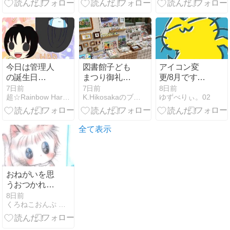
と新商品のお
知らせ！！(・
∀・)
今日は管理人
図書館子ども
アイコン変
の誕生日
まつり御礼・
更/8月です
♪2026
大阪真っ最中
ね…！
7日前
7日前
8日前
超☆Rainbow Harmonix
K.Hikosakaのブログ
ゆずべりぃ。02
☆
全て表示
おねがいを思
うおつかれさ
まにゃんコー
8日前
くろねこおんぷ 猫月庵
ル