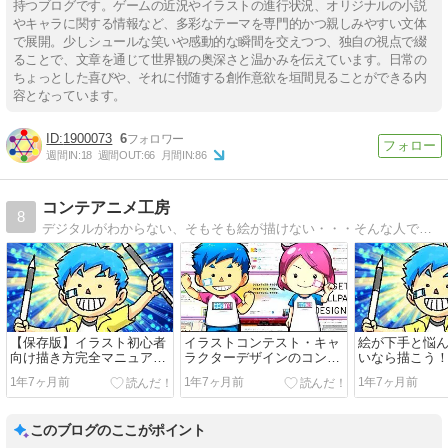
持つブログです。ゲームの近況やイラストの進行状況、オリジナルの小説
やキャラに関する情報など、多彩なテーマを専門的かつ親しみやすい文体
で展開。少しシュールな笑いや感動的な瞬間を交えつつ、独自の視点で綴
ることで、文章を通じて世界観の奥深さと温かみを伝えています。日常の
ちょっとした喜びや、それに付随する創作意欲を垣間見ることができる内
容となっています。
1900073
6
週間IN:
18
週間OUT:
66
月間IN:
86
コンテアニメ工房
8
デジタルがわからない、そもそも絵が描けない・・・そんな人でも『絵を描いて活用』してもらうためのサイトです。現役のアートディレクターが力になります。クリスタ1日講座【デジ絵ワークショップ】も定期開催中！
【保存版】イラスト初心者
イラストコンテスト・キャ
絵が下手と悩
向け描き方完全マニュアル
ラクターデザインのコンペ
いなら描こう
｜今日から始めよう！
総特集！【2024年最新版】
いてほしい3つ
1年7ヶ月前
1年7ヶ月前
1年7ヶ月前
このブログのここがポイント