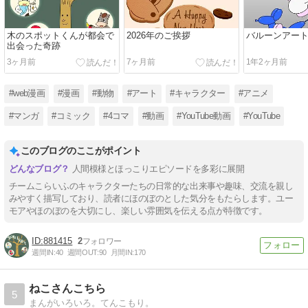
木のスポットくんが都会で
2026年のご挨拶
バルーンアー
出会った奇跡
3ヶ月前
7ヶ月前
1年2ヶ月前
#web漫画
#漫画
#動物
#アート
#キャラクター
#アニメ
#マンガ
#コミック
#4コマ
#動画
#YouTube動画
#YouTube
このブログのここがポイント
人間模様とほっこりエピソードを多彩に展開
チームこらいふのキャラクターたちの日常的な出来事や趣味、交流を親し
みやすく描写しており、読者にほのぼのとした気分をもたらします。ユー
モアやほのぼのを大切にし、楽しい雰囲気を伝える点が特徴です。
881415
2
週間IN:
40
週間OUT:
90
月間IN:
170
ねこさんこちら
5
まんがいろいろ。てんこもり。