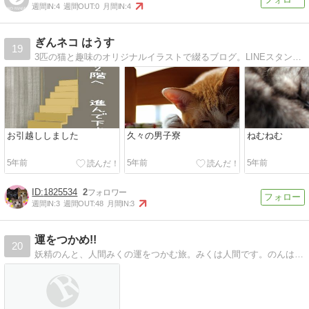
週間IN:
4
週間OUT:
0
月間IN:
4
ぎんネコ はうす
19
3匹の猫と趣味のオリジナルイラストで綴るブログ。LINEスタンプも作ってます^^
お引越ししました
久々の男子寮
ねむねむ
5年前
5年前
5年前
1825534
2
週間IN:
3
週間OUT:
48
月間IN:
3
運をつかめ!!
20
妖精のんと、人間みくの運をつかむ旅。みくは人間です。のんはなまずの妖精です。