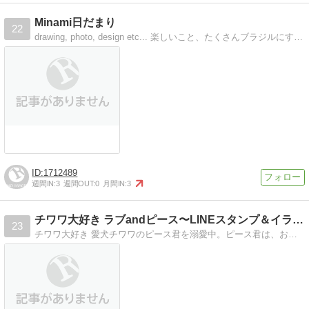
Minami日だまり
22
drawing, photo, design etc... 楽しいこと、たくさんブラジルにすむ１６歳です
1712489
週間IN:
3
週間OUT:
0
月間IN:
3
チワワ大好き ラブandピース〜LINEスタンプ＆イラスト〜
23
チワワ大好き 愛犬チワワのピース君を溺愛中。ピース君は、おじぃちゃまなのでネムネム写真多めです。イラスト描くのが好きでLINEスタンプ挑戦中です！