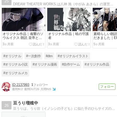
25
DREAM THEATER WORKS.は八神 旭（やがみ あきら）の運営する一次創作作品（イラスト、漫画、小説、他）と趣味のブログです。
オリジナル作品｜魂響のソ
オリジナル作品｜暁の守護
素晴らしい朗
ウルイクス 朗読 皇帝との
者
だきました｜E
御供試合 前後編
ショウザとト
3ヶ月前
3ヶ月前
5ヶ月前
#オリジナル
#一次創作
#dtm
#オリジナルイラスト
#オリジナル小説
#オリジナル漫画
#自作ゲーム
#オリジナル作品
#オリジナルメカ
2137993
1
週間IN:
2
週間OUT:
26
月間IN:
6
豆うり増殖中
26
豆うりは、うり坊（イノシシの子ども）に似た手のひらサイズの生き物です。