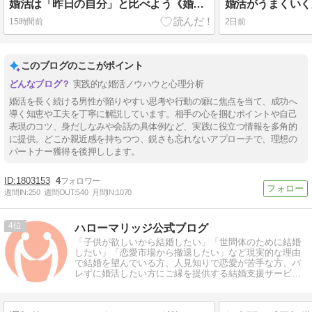
婚活は「昨日の自分」と比べよう《婚活男性の成長戦略シリーズ⑬》
15時間前
2日前
このブログのここがポイント
実践的な婚活ノウハウと心理分析
婚活を長く続ける男性が陥りやすい思考や行動の癖に焦点を当て、成功へ
導く知恵や工夫を丁寧に解説しています。相手の心を掴むポイントや自己
表現のコツ、身だしなみや会話の具体例など、実践に役立つ情報を多角的
に提供。どこか親近感を持ちつつ、鋭さも忘れないアプローチで、理想の
パートナー獲得を後押しします。
1803153
4
週間IN:
250
週間OUT:
540
月間IN:
1070
4
ハローマリッジ公式ブログ
「子供が欲しいから結婚したい」「世間体のために結婚
したい」「恋愛市場から撤退したい」など現実的な理由
で結婚を望んでいる方、人見知りで恋愛が苦手な方、バ
レずに婚活したい方にご縁を提供する結婚支援サービ
ス"ハローマリッジ"の公式ブログです。