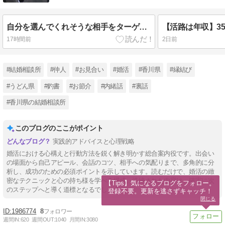
自分を選んでくれそうな相手をターゲットにする戦略
【活路は年収】3
17時間前
2日前
#結婚相談所
#仲人
#お見合い
#婚活
#香川県
#縁結び
#うどん県
#釣書
#お節介
#内緒話
#裏話
#香川県の結婚相談所
このブログのここがポイント
実践的アドバイスと心理戦略
婚活における心構えと行動方法を鋭く解き明かす総合案内役です。出会い
の場面から自己アピール、会話のコツ、相手への気配りまで、多角的に分
析し、成功のための必須ポイントを示しています。読むだけで、婚活の緻
密なテクニックと心の持ち様を学べる構成。洗練された内容は、確実に次
【Tips】気になるブログをフォロー。

のステップへと導く道標となるでしょう。
登録不要。更新を逃さずキャッチ！
閉じる
1986774
8
週間IN:
620
週間OUT:
1040
月間IN:
3080