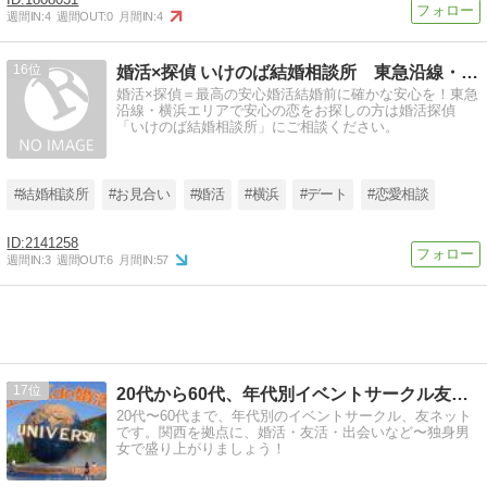
週間IN:
4
週間OUT:
0
月間IN:
4
16
婚活×探偵 いけのば結婚相談所 東急沿線・横浜エリアの婚活
婚活×探偵＝最高の安心婚活結婚前に確かな安心を！東急
沿線・横浜エリアで安心の恋をお探しの方は婚活探偵
「いけのば結婚相談所」にご相談ください。
#結婚相談所
#お見合い
#婚活
#横浜
#デート
#恋愛相談
2141258
週間IN:
3
週間OUT:
6
月間IN:
57
17
20代から60代、年代別イベントサークル友ネット 関西
20代〜60代まで、年代別のイベントサークル、友ネット
です。関西を拠点に、婚活・友活・出会いなど〜独身男
女で盛り上がりましょう！