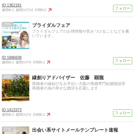
1362181
週間IN:
2
週間OUT:
24
月間IN:
2
25
ブライダルフェア
ブライダルフェアのお得情報や気をつけることなどを書
いています。
1896938
週間IN:
2
週間OUT:
8
月間IN:
2
26
縁創りアドバイザー 佐藤 顕龍
再婚者の縁結びをお手伝い大阪の再婚専門結婚相談所
再婚者の為の幸せな婚活を応援します
1413373
週間IN:
2
週間OUT:
6
月間IN:
2
27
出会い系サイトメールテンプレート速報