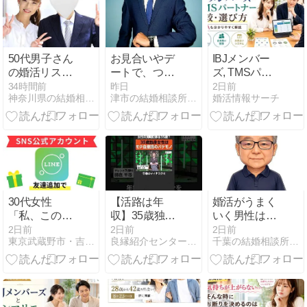
50代男子さん
お見合いやデ
IBJメンバー
の婚活リスタ
ートで、つい
ズ, TMSパー
ート！
つい話しすぎ
トナーの比
34時間前
昨日
2日前
神奈川県の結婚相談所☆マリアージュ.com
津市の結婚相談所なら結婚相談所CocoBridal
婚活情報サーチ
ちゃう人いま
較・選び方と
せんか？【婚
JBAを徹底解
活 男性 話しす
説
ぎ】
30代女性
【活路は年
婚活がうまく
「私、このま
収】35歳独身
いく男性は
まで結婚でき
女性の婚活
「素直」な人
2日前
2日前
2日前
東京武蔵野市・吉祥寺、三鷹、武蔵境、婚活1年以内で結婚決まる
良縁紹介センター@香川県の結婚相談所−仲人ブログ
千葉の結婚相談所「アシストワン船橋」サトウから！
るのかな…」
《婚活男性の
成長戦略シリ
ーズ⑫》