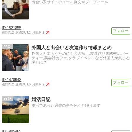
出合い系サイトのメール例文やプロフィール
1521855
週間IN:
2
週間OUT:
2
月間IN:
2
28
外国人と出会いと友達作り情報まとめ
外国人と出会うために！恋人探し,友達作り国際交流パー
ティー,英会話カフェ,クラブイベントなど外国人が集まる
場とは？
1478943
週間IN:
2
週間OUT:
0
月間IN:
2
29
婚活日記
婚活であった過去の事を色々と綴ります
1905465