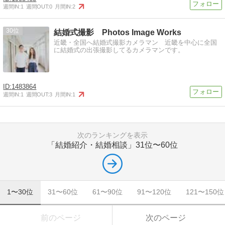
週間IN:
1
週間OUT:
0
月間IN:
2
30
結婚式撮影 Photos Image Works
近畿・全国へ結婚式撮影カメラマン 近畿を中心に全国
に結婚式の出張撮影してるカメラマンです。
1483864
週間IN:
1
週間OUT:
3
月間IN:
1
次のランキングを表示
「結婚紹介・結婚相談」
31位〜60位
1〜30位
31〜60位
61〜90位
91〜120位
121〜150位
前のページ
次のページ