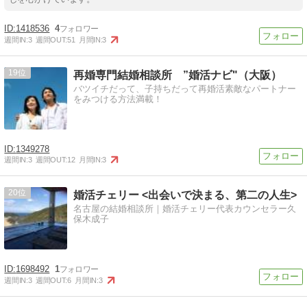
1418536
4
週間IN:
3
週間OUT:
51
月間IN:
3
19
再婚専門結婚相談所 ”婚活ナビ"（大阪）
バツイチだって、子持ちだって再婚活素敵なパートナー
をみつける方法満載！
1349278
週間IN:
3
週間OUT:
12
月間IN:
3
20
婚活チェリー <出会いで決まる、第二の人生>
名古屋の結婚相談所｜婚活チェリー代表カウンセラー久
保木成子
1698492
1
週間IN:
3
週間OUT:
6
月間IN:
3