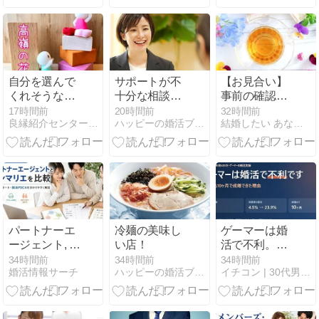
⑬》
自分を選んで
サポートが不
【お見合い】
くれそうな相
十分な相談
事前の確認・
手をターゲッ
所！
よくある質
17時間前
20時間前
32時間前
良縁紹介センター@香川県の結婚相談所−仲人ブログ
ハッピーの婚活ブログ
結婚したい あなたの気持ちを大切に 名古屋の結婚相談所ブーケ
トにする戦略
問・大切な心
構えについて
パートナーエ
冷麺の美味し
ゲーマーは婚
ージェント, サ
い店！
活で不利。そ
ンマリエの比
れでも10ヶ月
34時間前
34時間前
34時間前
婚活情報サーチ
ハッピーの婚活ブログ
イチコン | 30代男性が1年以内結婚する方法
較・選び方と
で成婚できた
婚活PDCAを
理由
徹底解説