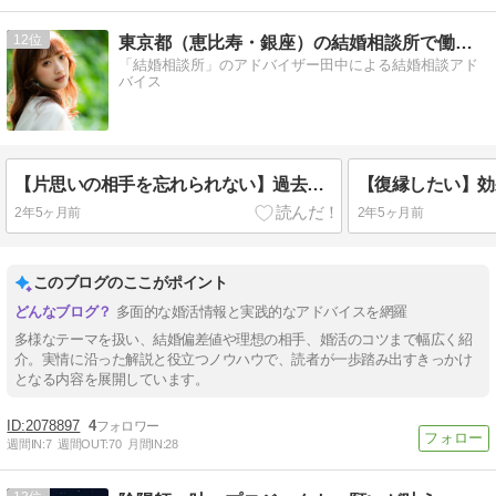
12
東京都（恵比寿・銀座）の結婚相談所で働く結婚アドバイザー
「結婚相談所」のアドバイザー田中による結婚相談アド
バイス
【片思いの相手を忘れられない】過去を卒業して幸せになるためのヒント
2年5ヶ月前
2年5ヶ月前
このブログのここがポイント
多面的な婚活情報と実践的なアドバイスを網羅
多様なテーマを扱い、結婚偏差値や理想の相手、婚活のコツまで幅広く紹
介。実情に沿った解説と役立つノウハウで、読者が一歩踏み出すきっかけ
となる内容を展開しています。
2078897
4
週間IN:
7
週間OUT:
70
月間IN:
28