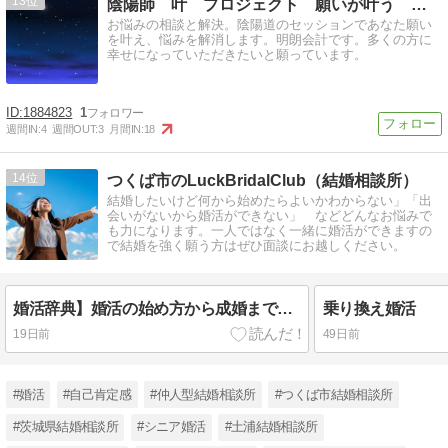
13
陰陽師 叶 プロジェクト 願いが叶う 悩みが解決
お悩みの相談と解決。陰陽道のセッションであなた願い
を叶え、悩みを解消します。明朗会計です。多くの方に
幸せになっていただきたいと願っています。
1884823
1
週間IN:
4
週間OUT:
3
月間IN:
18
14
つくば市のLuckBridalClub（結婚相談所）
結婚したいけど何から始めたらよいかわからない」「出
会いがないから婚活ができない」 などどんなお悩みで
も力になります。一人ではなく一緒に婚活ができますの
で結婚を強く願う方はぜひ面談にお越しください。
婚活辞典】婚活の始め方から成婚まで完全ガイド｜LuckBridalClub
乗り換え婚活
19日前
49日前
#婚活
#自己肯定感
#仲人型結婚相談所
#つくば市結婚相談所
#茨城県結婚相談所
#シニア婚活
#土浦結婚相談所