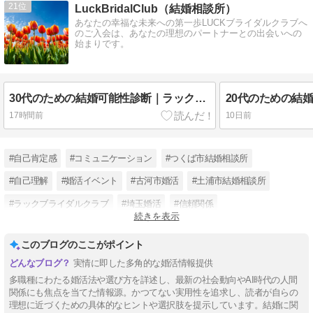
21
LuckBridalClub（結婚相談所）
あなたの幸福な未来への第一歩LUCKブライダルクラブへ
のご入会は、あなたの理想のパートナーとの出会いへの
始まりです。
30代のための結婚可能性診断｜ラックブライダルクラブ
17時間前
10日前
#自己肯定感
#コミュニケーション
#つくば市結婚相談所
#自己理解
#婚活イベント
#古河市婚活
#土浦市結婚相談所
#ラックブライダルクラブ
#埼玉婚活
#信頼関係
続きを表示
#結婚相談所サクラ
#COKOGAOFFICE
このブログのここがポイント
実情に即した多角的な婚活情報提供
多職種にわたる婚活法や選び方を詳述し、最新の社会動向やAI時代の人間
関係にも焦点を当てた情報源。かつてない実用性を追求し、読者が自らの
理想に近づくための具体的なヒントや選択肢を提示しています。結婚に関