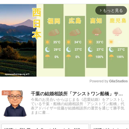
もっと見る
arrow_forward_ios
Powered by 
GliaStudios
Mute
3
千葉の結婚相談所「アシストワン船橋」サトウから！
今風のお見合いからはじまる《恋愛結婚》をアシストし
ている千葉・船橋の結婚相談所「アシストワン船橋」代
表アドバイザー佐藤が結婚相談所の運営を通じて勝手気
ままに書…