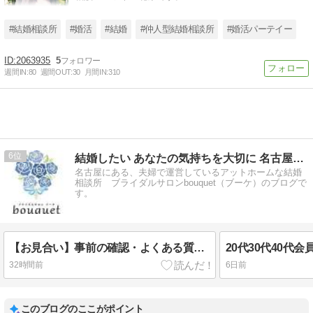
#結婚相談所
#婚活
#結婚
#仲人型結婚相談所
#婚活パーテイー
2063935
5
週間IN:
80
週間OUT:
30
月間IN:
310
6
結婚したい あなたの気持ちを大切に 名古屋の結婚相談所ブーケ
名古屋にある、夫婦で運営しているアットホームな結婚
相談所 ブライダルサロンbouquet（ブーケ）のブログで
す。
【お見合い】事前の確認・よくある質問・大切な心構えについて
20代30代40代
32時間前
6日前
このブログのここがポイント