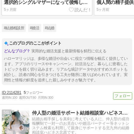
選択的シングルマザーになって後悔した？年収や一人暮らしなど生活スタイルによって異なるかも
5ヶ月前
5ヶ月前
#結婚相談所
#婚活
#結婚
このブログのここがポイント
実用的な婚活支援と最新情報を鮮烈に伝える
ハローマリッジは、多様な婚活や出会いに役立つ情報を幅広く提供してい
ます。アプリのリリースやキャンペーン、妊活法など、暮らしに密着した
トピックを鋭く切り込みます。リアルな統計データやおすすめスポットも
紹介し、読者の関心を引きつける工夫が随所に散りばめられています。実
用性と情報の鮮度を追求した親しみやすさが魅力です。
2114281
5
週間IN:
100
週間OUT:
90
月間IN:
300
5
仲人型の婚活サポート結婚相談室ハピネス北原
結婚お相手探しを真剣に考えている人に、仲人型の成功
報酬制で一対一のお見合いや婚活パーテイー等ネットシ
ステム検索も利用して親身にサポートする北九州の結婚
相談室ハピネス北原です。