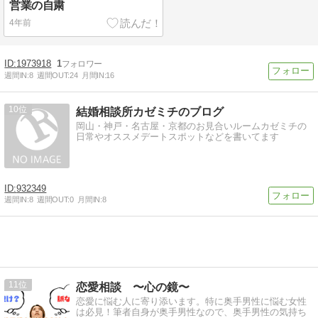
営業の自粛
4年前
1973918
1
週間IN:
8
週間OUT:
24
月間IN:
16
10
結婚相談所カゼミチのブログ
岡山・神戸・名古屋・京都のお見合いルームカゼミチの
日常やオススメデートスポットなどを書いてます
932349
週間IN:
8
週間OUT:
0
月間IN:
8
11
恋愛相談 〜心の鏡〜
恋愛に悩む人に寄り添います。特に奥手男性に悩む女性
は必見！筆者自身が奥手男性なので、奥手男性の気持ち