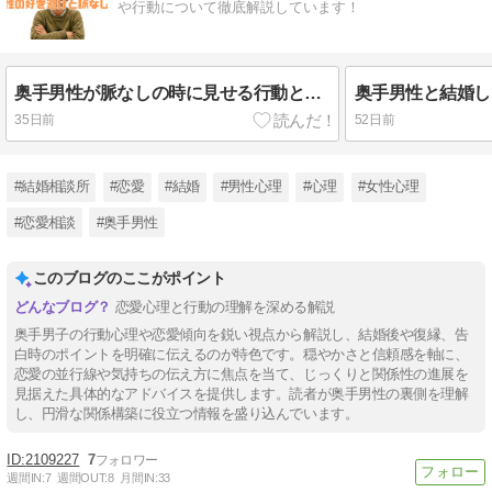
や行動について徹底解説しています！
奥手男性が脈なしの時に見せる行動とは？好き避けとの違いを分かりやすく解説！
35日前
52日前
#結婚相談所
#恋愛
#結婚
#男性心理
#心理
#女性心理
#恋愛相談
#奥手男性
このブログのここがポイント
恋愛心理と行動の理解を深める解説
奥手男子の行動心理や恋愛傾向を鋭い視点から解説し、結婚後や復縁、告
白時のポイントを明確に伝えるのが特色です。穏やかさと信頼感を軸に、
恋愛の並行線や気持ちの伝え方に焦点を当て、じっくりと関係性の進展を
見据えた具体的なアドバイスを提供します。読者が奥手男性の裏側を理解
し、円滑な関係構築に役立つ情報を盛り込んでいます。
2109227
7
週間IN:
7
週間OUT:
8
月間IN:
33