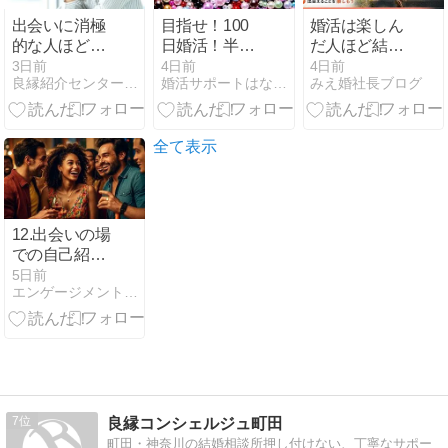
出会いに消極
目指せ！100
婚活は楽しん
的な人ほど結
日婚活！半年
だ人ほど結婚
婚相談所がお
後のあなた
に近づいてい
3日前
4日前
4日前
良縁紹介センター@香川県の結婚相談所−仲人ブログ
婚活サポートはなみずき 北九州・福岡の結婚相談所
みえ婚社長ブログ
すすめ
は？
く理由@三重
県
全て表示
12.出会いの場
での自己紹介
のコツ〓
5日前
エンゲージメント・ジャーニー
7
良縁コンシェルジュ町田
町田・神奈川の結婚相談所押し付けない、丁寧なサポー