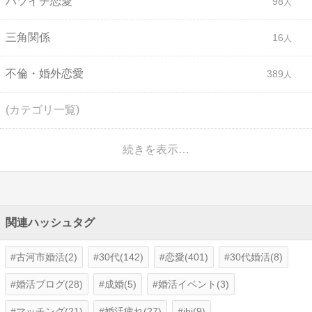
バツイチ恋愛
98
三角関係
16
不倫・婚外恋愛
389
(カテゴリ一覧)
続きを表示…
関連ハッシュタグ
古河市婚活(2)
30代(142)
恋愛(401)
30代婚活(8)
婚活ブログ(28)
成婚(5)
婚活イベント(3)
マッチング(21)
婚活疲れ(27)
ibj(9)