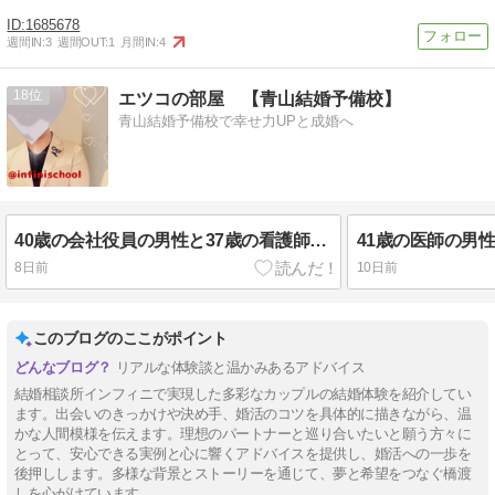
1685678
週間IN:
3
週間OUT:
1
月間IN:
4
18
エツコの部屋 【青山結婚予備校】
青山結婚予備校で幸せ力UPと成婚へ
40歳の会社役員の男性と37歳の看護師の女性がご成婚！
8日前
10日前
このブログのここがポイント
リアルな体験談と温かみあるアドバイス
結婚相談所インフィニで実現した多彩なカップルの結婚体験を紹介してい
ます。出会いのきっかけや決め手、婚活のコツを具体的に描きながら、温
かな人間模様を伝えます。理想のパートナーと巡り合いたいと願う方々に
とって、安心できる実例と心に響くアドバイスを提供し、婚活への一歩を
後押しします。多様な背景とストーリーを通じて、夢と希望をつなぐ橋渡
しを心がけています。