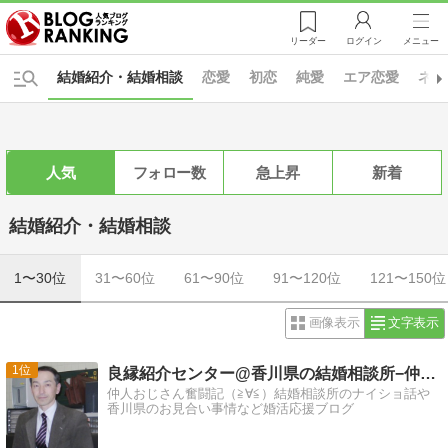
リーダー
ログイン
メニュー
結婚紹介・結婚相談
恋愛
初恋
純愛
エア恋愛
ネッ
人気
フォロー数
急上昇
新着
結婚紹介・結婚相談
1〜30位
31〜60位
61〜90位
91〜120位
121〜150位
画像表示
文字表示
1
良縁紹介センター@香川県の結婚相談所−仲人ブログ
仲人おじさん奮闘記（≧∀≦）結婚相談所のナイショ話や
香川県のお見合い事情など婚活応援ブログ