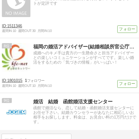
トが定評です
1511346
週間IN:
10
週間OUT:
30
月間IN:
10
8
福岡の婚活アドバイザー{結婚相談所官公庁ファミリークラブ}
成婚へのキメ手は貴方の一生懸命さと担当アドバイザー
との楽しいコミュニケーションがすべてです。楽しい婚
活をするための「気づきの情報」がいっぱい！
1801015
1
週間IN:
10
週間OUT:
10
月間IN:
10
9
婚活 結婚 函館婚活支援センター
函館で婚活なら、恋して結婚・函館婚活支援センターに
お任せ下さい。結婚カウンセラーがあなたに相応しいお
相手をお探しします。料金は、お見合い料の1万円だけで
す。