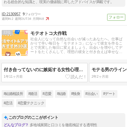
わる総合的な知識と、現実の価値観に即したアドバイスが満載です。
2130957
9
週間IN:
2
週間OUT:
34
月間IN:
8
22
モテオトコ大作戦
社会人になって自然な出会いが減ったあなたへ。仕事ば
かりで辛い毎日を「モテオトコ」になって彼女を作るこ
とで充実した毎日に変えましょう。出会いを増やしてデ
ートをたくさんして、理想の彼女と付き合えば幸せな毎
日が待っています。
付き合ってないのに嫉妬する女性心理とは？好意か脈なしを徹底解説！
1年11ヶ月前
2年2ヶ月前
#結婚相談所
#婚活
#恋愛
#結婚
#独身
#出会い
#デート
#恋活
#恋愛テクニック
このブログのここがポイント
多地域展開と口コミを徹底検証する透明性