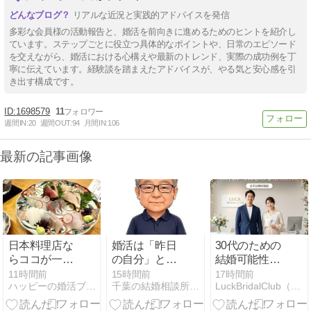
リアルな近況と実践的アドバイスを発信
多彩な会員様の活動報告と、婚活を前向きに進めるためのヒントを紹介し
ています。ステップごとに役立つ具体的なポイントや、日常のエピソード
を交えながら、婚活における心構えや最新のトレンド、実際の成功例を丁
寧に伝えています。経験談を踏まえたアドバイスが、やる気と安心感を引
き出す構成です。
1698579
11
週間IN:
20
週間OUT:
94
月間IN:
106
最新の記事画像
日本料理店な
婚活は「昨日
30代のための
らココが一
の自分」と比
結婚可能性診
番！
べよう《婚活
断｜ラックブ
11時間前
15時間前
17時間前
ハッピーの婚活ブログ
千葉の結婚相談所「アシストワン船橋」サトウから！
LuckBridalClub（結婚相談所）
男性の成長戦
ライダルクラ
略シリーズ
ブ