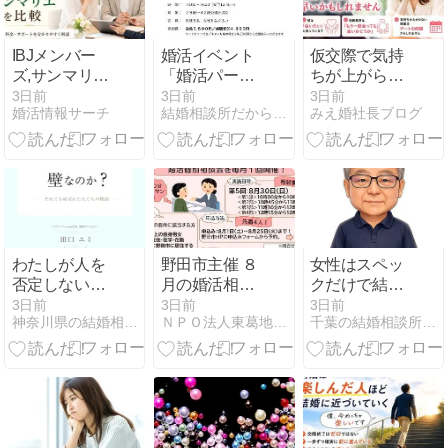
IBJメンバー
婚活イベント
仮交際で気持
ズ,サンマリエ
「婚活パーテ
ちが上がらな
の比較・選び
イーin福岡天
い時こそ焦ら
3日前
3日前
3日前
婚活情報サーチ
結婚相談所だからできる安心婚活サポートでご縁を支えます。
みえ婚社長ブログ
方と料金・費
神」28歳〜42
ないで！お断
用を徹底解説
歳の出会い
りを決める前
｜利用前に確
に考えてほし
認したいポイ
いこと@三重
ント
県
わたしが人を
野田市主催 ８
女性はスペッ
否定しない理
月の婚活相談
クだけで結婚
由
会申込状況／
を決めている
3日前
3日前
3日前
神奈川県の結婚相談所☆マリアージュ.com
ＮＰＯ法人東葛地区婚活支援ネットワーク
千葉の結婚相談所「アシストワン船橋」サトウから！
「当法人オリ
わけではない
ジナル婚活イ
《婚活男性の
ベント」につ
成長戦略シリ
いて
ーズ⑪》