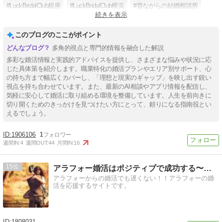
#LuckBridalClub銀座
#LuckBridalClub横浜
#昔ながらの結婚相談所
続きを表示
#マッチングパーティー
#古河市婚活
このブログのここがポイント
多角的視点と専門的情報を融合した解説
多彩な婚活情報と実践的アドバイスを提供し、さまざまな悩みや状況に応
じた具体策を紹介します。職業特化の婚活プランやエリア別サポート、心
の持ち方まで幅広くカバーし、「理想と現実のギャップ」を映し出す鋭い
視点を持ち合わせています。また、最新のAI相談やアプリ情報を配信し、
気軽に安心して婚活に取り組める環境を整備しています。人生を前向きに
切り開くためのきっかけを見つけたい方にとって、頼りになる指南役とい
えるでしょう。
1906106
1
週間IN:
4
週間OUT:
44
月間IN:
16
15
アラフォー婚活はポジティブで成功する〜恋愛レストラン〜
アラフォーからの婚活でも遅くない！！アラフォーの婚
活を応援するサイトです。
1808031