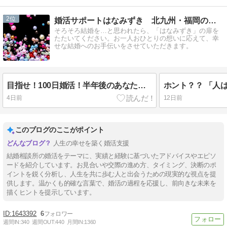
2
婚活サポートはなみずき 北九州・福岡の結婚相談所
そろそろ結婚を…と思われたら、「はなみずき」の扉を
たたいてください。お一人おひとりの想いに応えて、幸
せな結婚へのお手伝いをさせていただきます。
目指せ！100日婚活！半年後のあなたは？
ホント？？ 「人
4日前
12日前
このブログのここがポイント
人生の幸せを築く婚活支援
結婚相談所の婚活をテーマに、実績と経験に基づいたアドバイスやエピソ
ードを紹介しています。お見合いや交際の進め方、タイミング、決断のポ
イントを鋭く分析し、人生を共に歩む人と出会うための現実的な視点を提
供します。温かくも的確な言葉で、婚活の過程を応援し、前向きな未来を
描くヒントを提示しています。
1643392
6
週間IN:
340
週間OUT:
440
月間IN:
1360