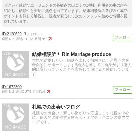
ゼクシィ縁結びエージェントの各拠点の口コミや評判、利用者の生の声を
紹介し、信頼性と実績に焦点を当てています。結婚相談所の選び方や成功
ポイントも詳しく解説し、読者が安心して次のステップを踏める情報を提
供しています。
2120629
3
週間IN:
2
週間OUT:
12
月間IN:
6
23
結婚相談所＊ Rin Marriage produce
本気で結婚したい！婚活を楽しく前向きに！と思う方を
全面的にサポートします!!婚活を通してご自身がより魅力
的に変わっていくことを実感して頂けると確信していま
す
1672300
週間IN:
2
週間OUT:
8
月間IN:
4
24
札幌での出会いブログ
札幌での出会い、新しい繋がりを応援します札幌を中心
に、個人的に開催する飲み会・オフ会・合コンの案内ブ
ログです。