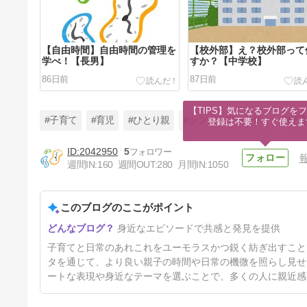
【自由時間】自由時間の管理を
【校外部】え？校外部って
学べ！【長男】
すか？【中学校】
86日前
87日前
【TIPS】気になるブログをフ
#子育て
#育児
#ひとり親
#シングルファーザー
#子
登録は不要！すぐ使えま
2042950
5
週間IN:
160
週間OUT:
280
月間IN:
1050
【全国大会】そろばんグランプ
リジャパン２０２６県予選【長
男】
このブログのここがポイント
90日前
身近なエピソードで共感と発見を提供
子育てと日常のあれこれをユーモラスかつ鋭く紡ぎ出すこと
タを通じて、より良い親子の時間や日常の機微を照らし見せ
ートな表現や身近なテーマを選ぶことで、多くの人に親近感