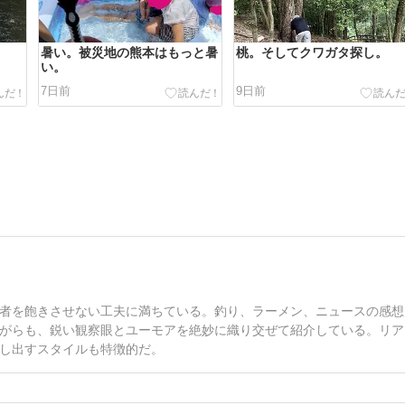
暑い。被災地の熊本はもっと暑
桃。そしてクワガタ探し。
い。
7日前
9日前
者を飽きさせない工夫に満ちている。釣り、ラーメン、ニュースの感想
がらも、鋭い観察眼とユーモアを絶妙に織り交ぜて紹介している。リア
し出すスタイルも特徴的だ。