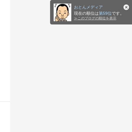
おとんメディア
現在の順位は
第59位
です。
≫
このブログの順位を表示