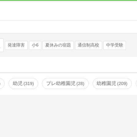
検索
発達障害
小6
夏休みの宿題
通信制高校
中学受験
幼児
プレ幼稚園児
幼稚園児
319
28
209