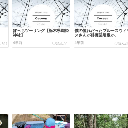
ぼっちツーリング【栃木県織姫
僕の憧れだったブルースウィ
神社】
スさんが俳優業引退か。
4年前
4年前
告