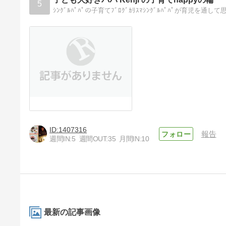
5
ｼﾝｸﾞﾙﾊﾟﾊﾟの子育てﾌﾞﾛｸﾞｶﾘｽﾏｼﾝｸﾞﾙﾊﾟﾊﾟが育児を
1407316
報告
週間IN:
5
週間OUT:
35
月間IN:
10
最新の記事画像