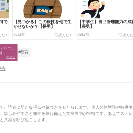
何で
【見つかる】この根性を他で生
【中学生】自己管理能力の成
かせないか？【長男】
【長男】
88日前
89日前
ォロー。

育てパパ
#徳育
す。
閉じる
報告
で、読者に新たな視点や気づきをもたらします。個人の体験談や時事ネ
、親しみやすさと知性を兼ね備えた文章展開が特徴です。あえてストレ
と共感を呼び起こします。