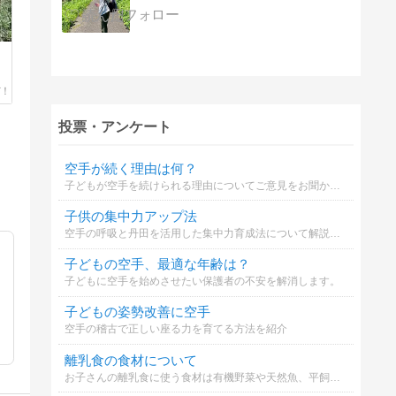
投票・アンケート
空手が続く理由は何？
子どもが空手を続けられる理由についてご意見をお聞かせください。
子供の集中力アップ法
空手の呼吸と丹田を活用した集中力育成法について解説します。
子どもの空手、最適な年齢は？
子どもに空手を始めさせたい保護者の不安を解消します。
子どもの姿勢改善に空手
空手の稽古で正しい座る力を育てる方法を紹介
離乳食の食材について
お子さんの離乳食に使う食材は有機野菜や天然魚、平飼い卵などこだわっていますか？※私はこだわって選んでいるのですがなんせお高い、、、家計を圧迫しています(´;ω;｀)