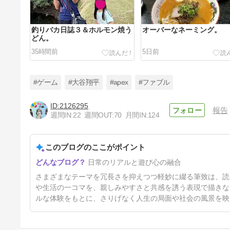
釣りバカ日誌３＆ホルモン焼う
オーバーなネーミング。
どん。
35時間前
5日前
#ゲーム
#大谷翔平
#apex
#ファブル
2126295
報告
週間IN:
22
週間OUT:
70
月間IN:
124
この差よ。
このブログのここがポイント
11日前
日常のリアルと遊び心の融合
さまざまなテーマを冗長さを抑えつつ軽妙に綴る筆致は、読
や生活の一コマを、親しみやすさと共感を誘う表現で描きな
ルな体験をもとに、さりげなく人生の局面や社会の風景を映