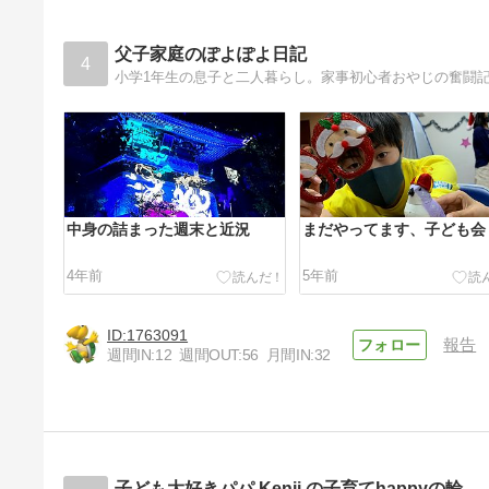
父子家庭のぽよぽよ日記
4
小学1年生の息子と二人暮らし。家事初心者おやじの奮闘
中身の詰まった週末と近況
まだやってます、子ども会
4年前
5年前
1763091
報告
週間IN:
12
週間OUT:
56
月間IN:
32
ひとり、花を愛でる
5年前
子ども大好きパパ Kenji の子育てhappyの輪