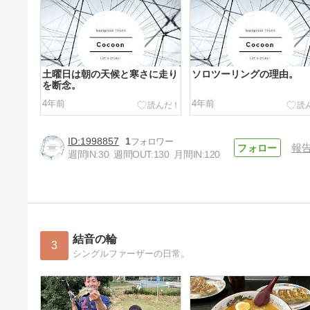
土曜日は朝の天候と寒さに走り
ソロツーリングの理由。
を断念。
4年前
4年前
1998857
1
報
週間IN:
30
週間OUT:
130
月間IN:
120
結音の輪
3
シングルファーザーの日常。