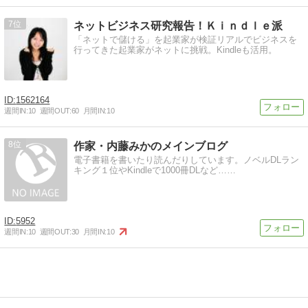
7
ネットビジネス研究報告！Ｋｉｎｄｌｅ派
「ネットで儲ける」を起業家が検証リアルでビジネスを
行ってきた起業家がネットに挑戦。Kindleも活用。
1562164
週間IN:
10
週間OUT:
60
月間IN:
10
8
作家・内藤みかのメインブログ
電子書籍を書いたり読んだりしています。ノベルDLラン
キング１位やKindleで1000冊DLなど……
5952
週間IN:
10
週間OUT:
30
月間IN:
10