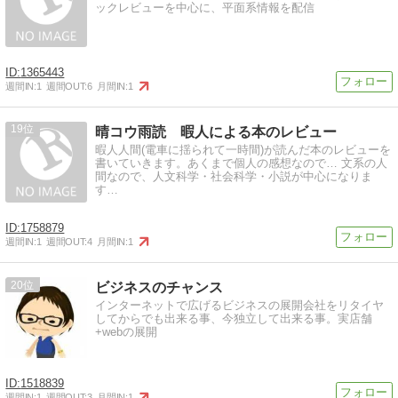
ックレビューを中心に、平面系情報を配信
1365443
週間IN:
1
週間OUT:
6
月間IN:
1
19
晴コウ雨読 暇人による本のレビュー
暇人人間(電車に揺られて一時間)が読んだ本のレビューを
書いていきます。あくまで個人の感想なので… 文系の人
間なので、人文科学・社会科学・小説が中心になりま
す…
1758879
週間IN:
1
週間OUT:
4
月間IN:
1
20
ビジネスのチャンス
インターネットで広げるビジネスの展開会社をリタイヤ
してからでも出来る事、今独立して出来る事。実店舗
+webの展開
1518839
週間IN:
1
週間OUT:
3
月間IN:
1