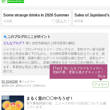
Some strange drinks in 2026 Summer
11日前
62日前
このブログのここがポイント
輝く女性作家紹介と時代背景の解説
シャーロット・ブロンテやエミリー・ブロンテなど、女性ロマン派小説家
の人生と作品を掘り下げながら、その時代背景や影響を伝えています。技
術や流行の変遷、画家や新たなデバイスの話題を織り交ぜて、多彩なテー
マと人物を鮮やかに描写し、読者の興味を引きつける工夫が随所に見られ
ます。革新的な視点と豊かな表現力を持ち、歴史と文化の深みを伝える内
【Tips】気になるブログをフォロー。

容です。
登録不要。更新を逃さずキャッチ！
閉じる
2044298
6
週間IN:
200
週間OUT:
270
月間IN:
910
2
まるく堂の〇〇やろうぜ！
電子書籍関連の他、ニュースや日々の生活についても綴
っています。