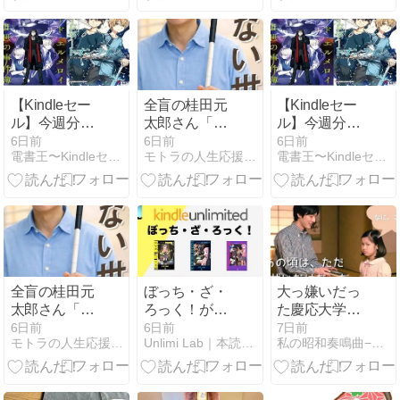
ンと電線接触
数・あらす
の機能と口コ
か
じ・魅力を徹
ミを詳しく解
底解説
説！
【Kindleセー
全盲の桂田元
【Kindleセー
ル】今週分
太郎さん「あ
ル】今週分
(8/4～)のフェ
なたの知らな
(8/4～)のフェ
6日前
6日前
6日前
電書王〜Kindleセール情報の集まる場所〜
モトラの人生応援メッセージ & 電子書籍出版応援道
電書王〜Kindleセール情報の集まる場所〜
ア一覧!!
い見えない世
ア一覧!!
「SAO」「狼
界」を出版
「SAO」「狼
と香辛料」等
と香辛料」等
1000冊(8/13ま
1000冊(8/13ま
で)
で)
全盲の桂田元
ぼっち・ざ・
大っ嫌いだっ
太郎さん「あ
ろっく！が
た慶応大学の
なたの知らな
Kindle
家庭教師と星
6日前
6日前
7日前
モトラの人生応援メッセージ & 電子書籍出版応援道
Unlimi Lab｜本読み放題サブスクガイド
私の昭和奏鳴曲−Sonata （あんじぇりか文庫）
い見えない世
Unlimitedで読
の王子様
界」を出版
み放題！無料
で読める巻
数・あらす