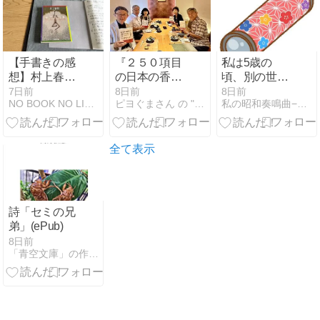
じ・魅力を徹
底解説
【手書きの感
『２５０項目
私は5歳の
想】村上春樹
の日本の香
頃、別の世界
『東京奇譚
り』〜あ〜、
の入口を探し
7日前
8日前
8日前
NO BOOK NO LIFE｜書評ブログ
ピヨぐまさん の "Good News"
私の昭和奏鳴曲−Sonata （あんじぇりか文庫）
集』の世界観
なるほど！、
ていた
めっちゃ好き
日本再発
です
見！〜
全て表示
詩「セミの兄
弟」(ePub)
8日前
「青空文庫」の作家、高野敦志の世界