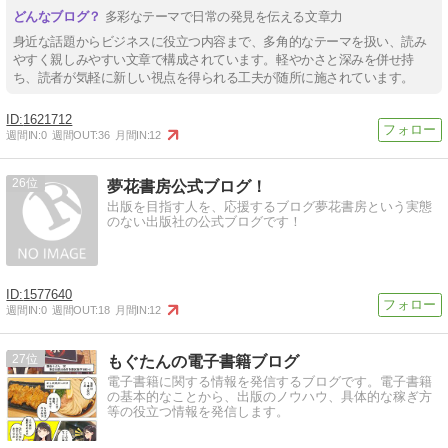
多彩なテーマで日常の発見を伝える文章力
身近な話題からビジネスに役立つ内容まで、多角的なテーマを扱い、読み
やすく親しみやすい文章で構成されています。軽やかさと深みを併せ持
ち、読者が気軽に新しい視点を得られる工夫が随所に施されています。
1621712
週間IN:
0
週間OUT:
36
月間IN:
12
26
夢花書房公式ブログ！
出版を目指す人を、応援するブログ夢花書房という実態
のない出版社の公式ブログです！
1577640
週間IN:
0
週間OUT:
18
月間IN:
12
27
もぐたんの電子書籍ブログ
電子書籍に関する情報を発信するブログです。電子書籍
の基本的なことから、出版のノウハウ、具体的な稼ぎ方
等の役立つ情報を発信します。