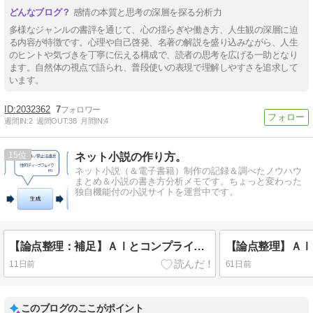
感情の本質と思考の深層を探る分析力
多様なジャンルの書評を通じて、心の揺らぎや働き方、人生観の深層に迫
る内容が特徴です。心理や自己啓発、名著の解説を盛り込みながら、人生
のヒントや気づきを丁寧に伝える構成で、読者の思考を広げる一助となり
ます。自然体の視点で語られ、普段使いの表現で理解しやすさを追求して
います。
2032362
7
週間IN:
2
週間OUT:
38
月間IN:
4
15
ネット小説の作り方。
ネット小説（＆電子書籍）制作の記録＆調べたノウハウ
まとめ＆小説の書き方分析メモです。ちょっと変わった
独自機能付の小説サイトを運営中です。
【論点整理：補足】ＡⅠとコンプライアンス
11日前
61日前
このブログのここがポイント