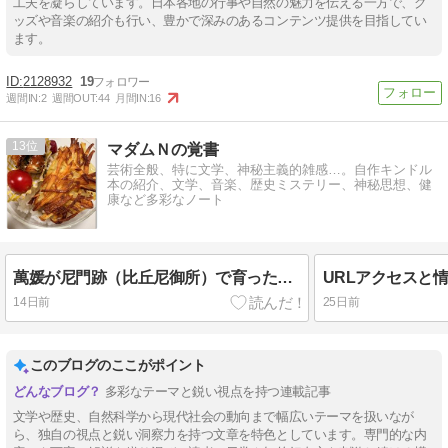
工夫を凝らしています。日本各地の行事や自然の魅力を伝える一方で、グ
ッズや音楽の紹介も行い、豊かで深みのあるコンテンツ提供を目指してい
ます。
2128932
19
週間IN:
2
週間OUT:
44
月間IN:
16
13
マダムＮの覚書
芸術全般、特に文学、神秘主義的雑感…。自作キンドル
本の紹介、文学、音楽、歴史ミステリー、神秘思想、健
康など多彩なノート
萬媛が尼門跡（比丘尼御所）で育った可能性。複数のAI たちとコントロールの問題。
14日前
25日前
このブログのここがポイント
多彩なテーマと鋭い視点を持つ連載記事
文学や歴史、自然科学から現代社会の動向まで幅広いテーマを扱いなが
ら、独自の視点と鋭い洞察力を持つ文章を特色としています。専門的な内