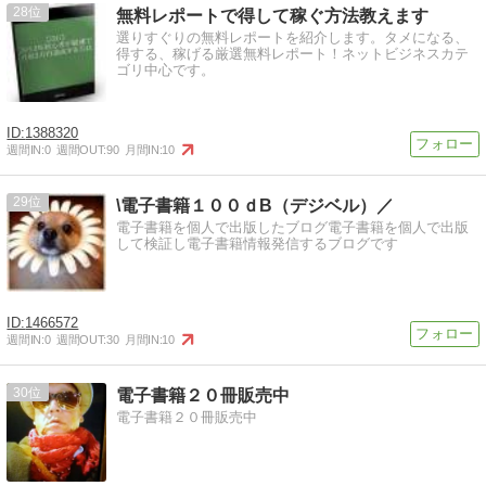
28
無料レポートで得して稼ぐ方法教えます
選りすぐりの無料レポートを紹介します。タメになる、
得する、稼げる厳選無料レポート！ネットビジネスカテ
ゴリ中心です。
1388320
週間IN:
0
週間OUT:
90
月間IN:
10
29
\電子書籍１００ｄB（デジベル）／
電子書籍を個人で出版したブログ電子書籍を個人で出版
して検証し電子書籍情報発信するブログです
1466572
週間IN:
0
週間OUT:
30
月間IN:
10
30
電子書籍２０冊販売中
電子書籍２０冊販売中