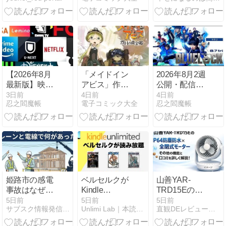
台 宮城 東北
する狂気の主
2026/08/05
人公が最高に
クセになる
【2026年8月
「メイドイン
2026年8月2週
最新版】映像
アビス」作品
公開・配信の
系サブスクリ
語り｜可愛い
新作、「ブル
3日前
4日前
4日前
忍之閻魔帳
電子コミック大全
忍之閻魔帳
プションサー
絵柄の裏に潜
ーロック」
ビスまとめ｜
む、容赦のな
「ミニオンズ
Netflix U-
い世界
＆モンスター
NEXT
ズ」公開
Amazonプラ
イムビデオ デ
ィズニープラ
ス Hulu FOD
姫路市の感電
ベルセルクが
山善YAR-
プレミアム 動
事故はなぜ起
Kindle
TRD15Eの
画配信サービ
きた？8月4日
Unlimitedで読
IP64防塵防水
5日前
5日前
5日前
ス
サブスク情報発信ブログ
Unlimi Lab｜本読み放題サブスクガイド
直観DEレビューブログ
に何があった
み放題！無料
×全閉式モー
のか｜クレー
で読める巻
ターやその他