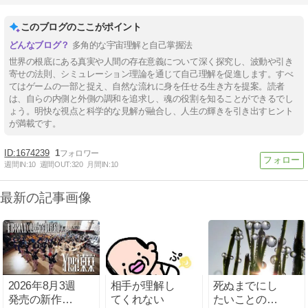
このブログのここがポイント
多角的な宇宙理解と自己掌握法
世界の根底にある真実や人間の存在意義について深く探究し、波動や引き
寄せの法則、シミュレーション理論を通じて自己理解を促進します。すべ
てはゲームの一部と捉え、自然な流れに身を任せる生き方を提案。読者
は、自らの内側と外側の調和を追求し、魂の役割を知ることができるでし
ょう。明快な視点と科学的な見解が融合し、人生の輝きを引き出すヒント
が満載です。
1674239
1
週間IN:
10
週間OUT:
320
月間IN:
10
最新の記事画像
2026年8月3週
相手が理解し
死ぬまでにし
発売の新作、
てくれない
たいことの上