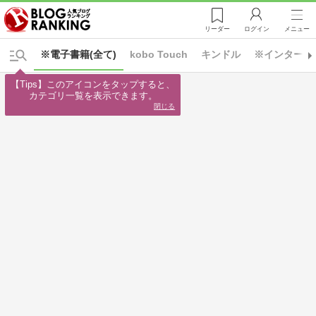
リーダー
ログイン
メニュー
※電子書籍(全て)
kobo Touch
キンドル
※インターネ
【Tips】このアイコンをタップすると、

カテゴリ一覧を表示できます。
閉じる