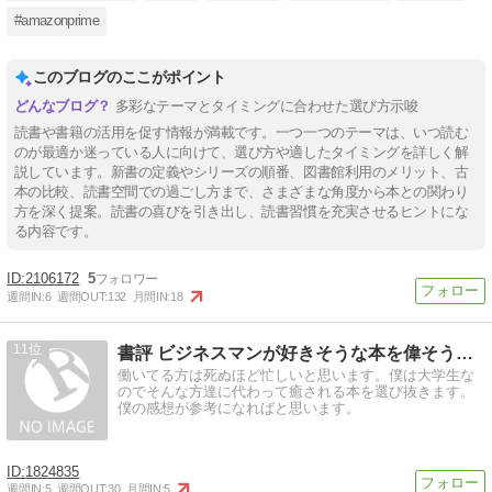
#amazonprime
このブログのここがポイント
多彩なテーマとタイミングに合わせた選び方示唆
読書や書籍の活用を促す情報が満載です。一つ一つのテーマは、いつ読む
のが最適か迷っている人に向けて、選び方や適したタイミングを詳しく解
説しています。新書の定義やシリーズの順番、図書館利用のメリット、古
本の比較、読書空間での過ごし方まで、さまざまな角度から本との関わり
方を深く提案。読書の喜びを引き出し、読書習慣を充実させるヒントにな
る内容です。
2106172
5
週間IN:
6
週間OUT:
132
月間IN:
18
11
書評 ビジネスマンが好きそうな本を偉そうに語る…
働いてる方は死ぬほど忙しいと思います。僕は大学生な
のでそんな方達に代わって癒される本を選び抜きます。
僕の感想が参考になればと思います。
1824835
週間IN:
5
週間OUT:
30
月間IN:
5