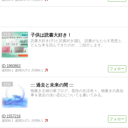
21
子供は読書大好き！
読書大好き(子)と読書好き(親)。 読書がもたらす恩恵と、
どんな本を読んできたのか、ご紹介します。
1860862
週間IN:
1
週間OUT:
2
月間IN:
1
22
::: 過去と未来の間 :::
物書き主婦の裏ブログ。普段の生活色々。物書きの真似
事＆過去の淡い恋心についても書いてみる。
1557216
週間IN:
1
週間OUT:
1
月間IN:
1