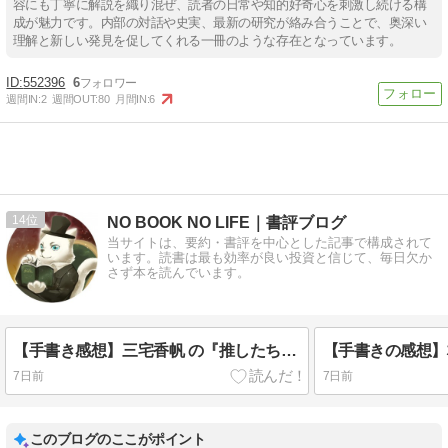
容にも丁寧に解説を織り混ぜ、読者の日常や知的好奇心を刺激し続ける構
成が魅力です。内部の対話や史実、最新の研究が絡み合うことで、奥深い
理解と新しい発見を促してくれる一冊のような存在となっています。
552396
6
週間IN:
2
週間OUT:
80
月間IN:
6
14
NO BOOK NO LIFE｜書評ブログ
当サイトは、要約・書評を中心とした記事で構成されて
います。読書は最も効率が良い投資と信じて、毎日欠か
さず本を読んでいます。
【手書き感想】三宅香帆 の『推したちとどう生きるか』は結構難しい・・・
7日前
7日前
このブログのここがポイント