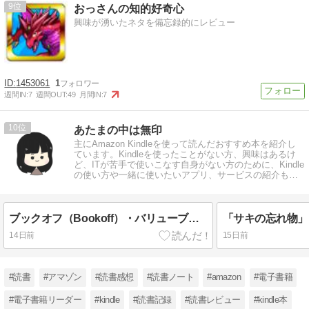
9
おっさんの知的好奇心
興味が湧いたネタを備忘録的にレビュー
1453061
1
週間IN:
7
週間OUT:
49
月間IN:
7
10
あたまの中は無印
主にAmazon Kindleを使って読んだおすすめ本を紹介し
ています。Kindleを使ったことがない方、興味はあるけ
ど、ITが苦手で使いこなす自身がない方のために、Kindle
の使い方や一緒に使いたいアプリ、サービスの紹介もし
ています。
ブックオフ（Bookoff）・バリューブックス比較 買うならどっち？
14日前
15日前
#読書
#アマゾン
#読書感想
#読書ノート
#amazon
#電子書籍
#電子書籍リーダー
#kindle
#読書記録
#読書レビュー
#kindle本