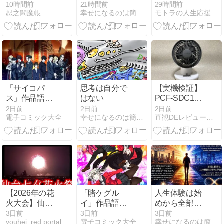
EBiDAN(恵比
位に「本を出
10時間前
21時間前
29時間前
忍之閻魔帳
幸せになるのは簡単 Dai Fit ブログ
モトラの人生応援メッセージ & 電子書籍出版応援道
寿学園男子部)
してみたい」
「YES！東
が入っている
京」発売記
あなたへ
念、
SUPER☆DRAGON
のススメ｜
M!LK 超特急
スパドラ
「サイコパ
思考は自分で
【実機検証】
ス」作品語り
はない
PCF-SDC18T-
｜厨二っぽい
ECの口コミ評
2日前
2日前
2日前
電子コミック大全
幸せになるのは簡単 Dai Fit ブログ
直観DEレビューブログ
銃撃戦のはず
判の真実｜旧
が、気づけば
型・他社製品
哲学の沼に沈
の比較もして
められる作品
みた！
【2026年の花
「賭ケグル
人生体験は始
火大会】仙台
イ」作品語り
めから全部決
七夕花火祭 仙
｜ギャンブル
まっている。
3日前
3日前
3日前
youhei_red portal
電子コミック大全
幸せになるのは簡単 Dai Fit ブログ
台城跡から 仙
そのものを愛