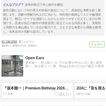
多角的視点でAIと創作を解説
創作活動においてAIの導入や技術の進化について、具体的な考察を鋭く展
開します。読解や理解力向上の工夫から、AI利用の複雑なリスクや倫理課
題まで、幅広いテーマを深掘りしながらも分かりやすく伝えているのが特
徴です。読者が自己の創作や情報管理に役立てられる内容が多く、実用性
と洞察力を兼ね備えている点が魅力です。さまざまな角度から情報を整理
し、未来志向の見解も提示しています。
1961050
3
週間IN:
1
週間OUT:
26
月間IN:
4
16
Open Ears
坂本龍一、村上龍についての記事が中心ムダに長い坂本
龍一、村上龍ファン歴、Blogは自分のための”備忘”の青空
『坂本龍一｜Premium Birthday 2026』へ
7ヶ月前
1年5ヶ月前