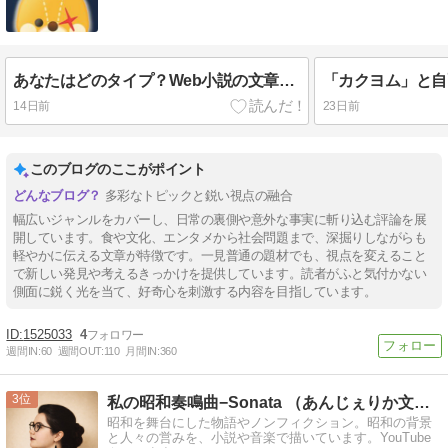
あなたはどのタイプ？Web小説の文章スタイル6選
14日前
23日前
このブログのここがポイント
多彩なトピックと鋭い視点の融合
幅広いジャンルをカバーし、日常の裏側や意外な事実に斬り込む評論を展
開しています。食や文化、エンタメから社会問題まで、深掘りしながらも
軽やかに伝える文章が特徴です。一見普通の題材でも、視点を変えること
で新しい発見や考えるきっかけを提供しています。読者がふと気付かない
側面に鋭く光を当て、好奇心を刺激する内容を目指しています。
1525033
4
週間IN:
60
週間OUT:
110
月間IN:
360
3
私の昭和奏鳴曲−Sonata （あんじぇりか文庫）
昭和を舞台にした物語やノンフィクション。昭和の背景
と人々の営みを、小説や音楽で描いています。YouTube