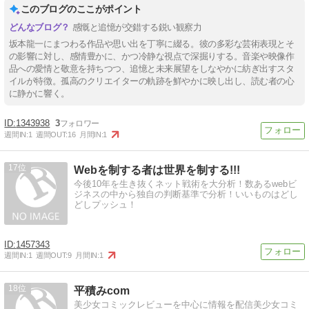
このブログのここがポイント
感慨と追憶が交錯する鋭い観察力
坂本龍一にまつわる作品や思い出を丁寧に綴る。彼の多彩な芸術表現とそ
の影響に対し、感情豊かに、かつ冷静な視点で深掘りする。音楽や映像作
品への愛情と敬意を持ちつつ、追憶と未来展望をしなやかに紡ぎ出すスタ
イルが特徴。孤高のクリエイターの軌跡を鮮やかに映し出し、読む者の心
に静かに響く。
1343938
3
週間IN:
1
週間OUT:
16
月間IN:
1
17
Webを制する者は世界を制する!!!
今後10年を生き抜くネット戦術を大分析！数あるwebビ
ジネスの中から独自の判断基準で分析！いいものはどし
どしプッシュ！
1457343
週間IN:
1
週間OUT:
9
月間IN:
1
18
平積みcom
美少女コミックレビューを中心に情報を配信美少女コミ