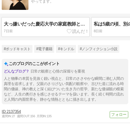
やってます。
大っ嫌いだった慶応大学の家庭教師と星の王子様
7日前
8日前
#ポッドキャスト
#電子書籍
#キンドル
#ノンフィクション小説
このブログのここがポイント
日常の観察と心情の深堀りを重視
人と物事の本質を見抜く鋭い視点と、日常のささやかな瞬間に潜む人間の
真理を追求します。父親のさりげない気配の観察や、古びた道に流れる時
間の価値、禅の教えと深く結びついた生き方の哲学、新たな価値観の模索
など、人生の奥行きを感じさせるテーマを扱います。長く続く時間の流れ
と人間の内面世界を、静かな情熱とともに描き出します。
2137354
週間IN:
27
週間OUT:
156
月間IN:
135