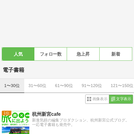
人気
フォロー数
急上昇
新着
電子書籍
1〜30位
31〜60位
61〜90位
91〜120位
121〜150位
画像表示
文字表示
1
杭州新宮cafe
新進気鋭の編集プロダクション、杭州新宮公式ブログ。
一応電子書籍も発売中。