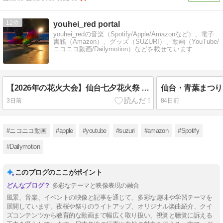
12
youhei_red portal
youhei_redの音楽（Spotify/Apple/Amazonなど）、電子
書籍（Amazon）、グッズ（SUZURI）、動画（YouTube/
ニコニコ動画/Dailymotion）などを載せています
【2026年の花火大会】仙台七夕花火祭 仙台城跡から 仙台 宮城 東北 2026/08/05
3日前
84日前
#ニコニコ動画
#apple
#youtube
#suzuri
#amazon
#Spotify
#Dailymotion
このブログのここがポイント
多彩なテーマと映像表現の融合
風景、音楽、イベントの映像と記事を通じて、多彩な趣味や学習テーマを
展開しています。夜桜や祭りのライトアップ、オリジナル楽曲紹介、クイ
ズコンテンツから教育的な動画まで幅広く取り扱い、視覚と聴覚に訴える