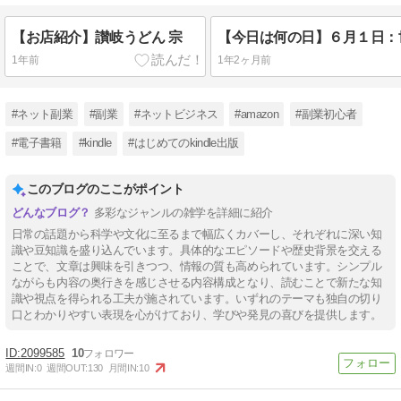
【お店紹介】讃岐うどん 宗
1年前
1年2ヶ月前
#ネット副業
#副業
#ネットビジネス
#amazon
#副業初心者
#電子書籍
#kindle
#はじめてのkindle出版
このブログのここがポイント
多彩なジャンルの雑学を詳細に紹介
日常の話題から科学や文化に至るまで幅広くカバーし、それぞれに深い知
識や豆知識を盛り込んでいます。具体的なエピソードや歴史背景を交える
ことで、文章は興味を引きつつ、情報の質も高められています。シンプル
ながらも内容の奥行きを感じさせる内容構成となり、読むことで新たな知
識や視点を得られる工夫が施されています。いずれのテーマも独自の切り
口とわかりやすい表現を心がけており、学びや発見の喜びを提供します。
2099585
10
週間IN:
0
週間OUT:
130
月間IN:
10