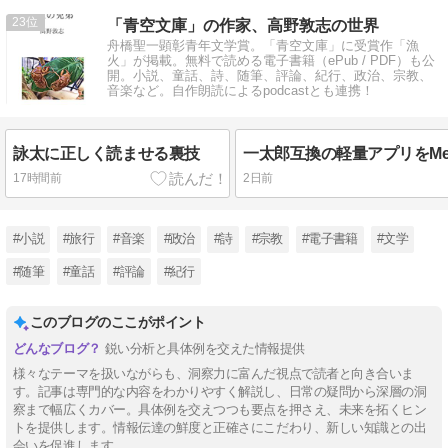
23
「青空文庫」の作家、高野敦志の世界
舟橋聖一顕彰青年文学賞。「青空文庫」に受賞作「漁
火」が掲載。無料で読める電子書籍（ePub / PDF）も公
開。小説、童話、詩、随筆、評論、紀行、政治、宗教、
音楽など。自作朗読によるpodcastとも連携！
詠太に正しく読ませる裏技
17時間前
2日前
#小説
#旅行
#音楽
#政治
#詩
#宗教
#電子書籍
#文学
#随筆
#童話
#評論
#紀行
このブログのここがポイント
鋭い分析と具体例を交えた情報提供
様々なテーマを扱いながらも、洞察力に富んだ視点で読者と向き合いま
す。記事は専門的な内容をわかりやすく解説し、日常の疑問から深層の洞
察まで幅広くカバー。具体例を交えつつも要点を押さえ、未来を拓くヒン
トを提供します。情報伝達の鮮度と正確さにこだわり、新しい知識との出
会いを促進します。