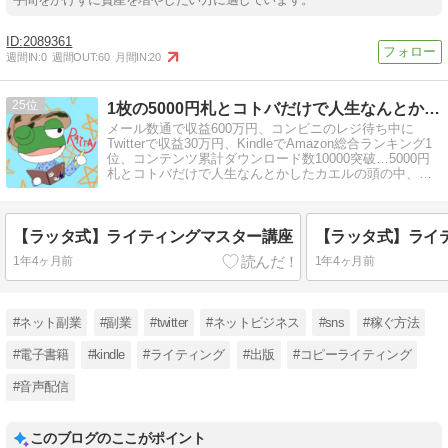
2089361
週間IN:
0
週間OUT:
60
月間IN:
20
25
1枚の5000円札とコトバだけで人生なんとかしたカエル
メール数通で収益600万円、コンビニのレジ待ち中に
Twitterで収益30万円、KindleでAmazon総合ランキング1
位、コンテンツ累計ダウンロード数10000突破…5000円
札とコトバだけで人生なんとかしたカエルの頭の中、覗
いてみる？
【ラッタ式】ライティングマスター講座
【ラッタ式】ライ
1年4ヶ月前
1年4ヶ月前
#ネット副業
#副業
#twitter
#ネットビジネス
#sns
#稼ぐ方法
#電子書籍
#kindle
#ライティング
#出版
#コピーライティング
#音声配信
このブログのここがポイント