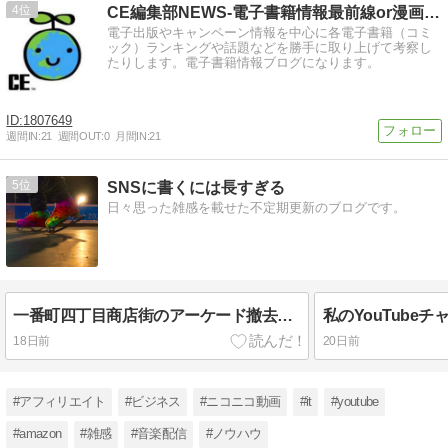
4
CE編集部NEWS-電子書籍情報最前線or漫画家募集したり-
電子出版やキャンペーン情報を中心に各電子書籍（コミ
ック）ランキングや話題などを勝手に取り上げて考察し
たりします。電子書籍情報ブログになります。
1807649
週間IN:
21
週間OUT:
0
月間IN:
21
5
SNSに書くには長すぎる
日々思った雑感を載せた不定期更新のブログです。
一番町四丁目商店街のアーケード撤去検討報道を受けて思うこと #仙台 #ニュース
18日前
20日前
#アフィリエイト
#ビジネス
#ニコニコ動画
#it
#youtube
#amazon
#雑感
#音楽配信
#ノウハウ