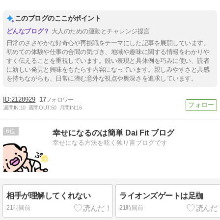
このブログのここがポイント
大人のための運動とチャレンジ提言
日常のささやかな好奇心や再挑戦をテーマにした記事を展開しています。
初めての体験や仕事の合間の気づき、地域や趣味に関する情報をわかりや
すく伝えることを重視しています。鋭い表現と具体例を巧みに使い、読者
に新しい発見と興味をもたらす内容になっています。親しみやすさと共感
を持ちながらも、日常に潜む意外な視点や奥深さを追求しています。
2128929
17
週間IN:
10
週間OUT:
50
月間IN:
16
6
幸せになるのは簡単 Dai Fit ブログ
幸せになる方法を呟く独り言ブログです
相手が理解してくれない
ライオンズゲートは足枷
21時間前
21時間前