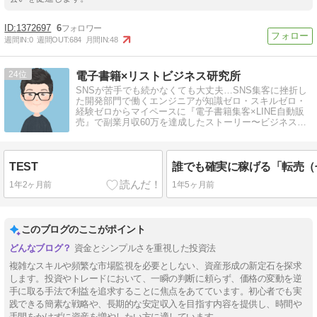
1372697
6
週間IN:
0
週間OUT:
684
月間IN:
48
24
電子書籍×リストビジネス研究所
SNSが苦手でも続かなくても大丈夫…SNS集客に挫折し
た開発部門で働くエンジニアが知識ゼロ・スキルゼロ・
経験ゼロからマイペースに『電子書籍集客×LINE自動販
売』で副業月収60万を達成したストーリー〜ビジネス・
お金をテーマに知識を大公開〜
TEST
1年2ヶ月前
1年5ヶ月前
このブログのここがポイント
資金とシンプルさを重視した投資法
複雑なスキルや頻繁な市場監視を必要としない、資産形成の新定石を探求
します。投資やトレードにおいて、一瞬の判断に頼らず、価格の変動を逆
手に取る手法で利益を追求することに焦点をあてています。初心者でも実
践できる簡素な戦略や、長期的な安定収入を目指す内容を提供し、時間や
手間をかけずに資産を増やしたい方に適しています。