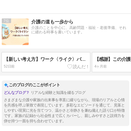
7
介護の道も一歩から
介護のことを中心に、高齢問題・福祉・老後準備、それ
に纏わる時事を書いています。
【新しい考え方】ワーク〈ライク〉バランスに触れて、介護生活とリンクさせてみた。
52日前
4ヶ月前
このブログのここがポイント
リアルな経験と知識を綴るブログ
さまざまな介護や家族の出来事を率直に綴りながら、現場のリアルと心情
を共感を呼ぶ筆致で表現しています。多彩なエピソードを通じて、見落と
しやすい現実に光を当てつつ、温かさと冷静さを兼ね備えた語り口が特徴
です。家族の記録から社会性まで広くカバーし、親しみやすさと説得力を
併せ持つ一面を持ち合わせています。