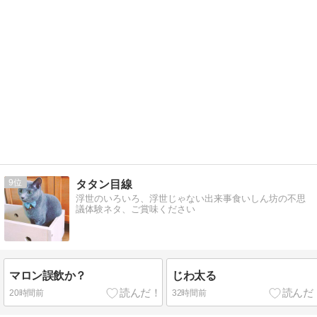
9
タタン目線
浮世のいろいろ、浮世じゃない出来事食いしん坊の不思
議体験ネタ、ご賞味ください
マロン誤飲か？
じわ太る
20時間前
32時間前