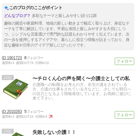
このブログのここがポイント
多彩なテーマと親しみやすい語り口調
趣味の園芸や家庭料理、地域の新しい動きまで幅広く取り上げ、身近なテ
ーマを丁寧に解説しています。平易な表現と親しみやすさを大切にしつ
つ、シンプルな言葉選びで専門的な話題もわかりやすく伝えています。次
の一歩を後押しするアイデアや、暮らしに役立つ情報が詰まっており、身
近な趣味や日常のアイデア探しにぴったりです。
1901723
8
週間IN:
4
週間OUT:
74
月間IN:
10
22
〜チロくん心の声を聞く〜介護士としての私
介護職への転職をお考えの方、在宅介護をされている
方、介護の仕事をされている方などに、少しでも明日へ
の活力となるよう情報発信しています。お気軽に遊びに
来て下さい。
2010283
5
週間IN:
4
週間OUT:
24
月間IN:
4
23
失敗しない介護！！