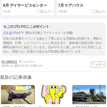
8月 デイサービスセンター
7月 ケアハウス
4日前
10日前
このブログのここがポイント
季節の行事とアクティビティが満載
日常の出来事やイベントを温かく丁寧に伝える雰囲気が特徴です。季節の
風物詩、行事、レクリエーションに焦点を当て、参加者の笑顔や思い出の
瞬間を細やかに紹介しています。読みやすさと親しみやすさを大切にしな
がら、気取らない言葉で心温まる空気感を漂わせています。
1886231
7
週間IN:
20
週間OUT:
190
月間IN:
120
最新の記事画像