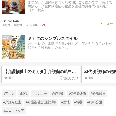
ますが、介護保険貸与可能の物はごく僅かです。特許取
得済み・介護保険適応の優品を福祉用具専門相談員が
日々ご提案！
1876644
週間IN:
3
週間OUT:
12
月間IN:
3
27
ミカタのシンプルスタイル
オシャレでも素敵でも無いけれど、何とか生きている50
代男性介護福祉士の暮らし
【介護福祉士のミカタ】介護職の給料公開2026年7月分
50代 介護職の健康
20日前
28日前
#アニメ
#50代
#ジムニー
#家計簿
#初任者研修
#介護職員
#介護福祉士
#介護福祉士国家試験
#団地
#特養
#給料公開
#ユニットケア