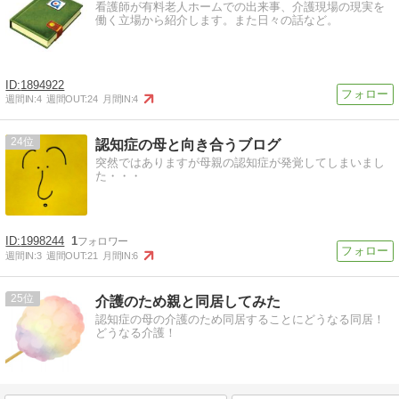
看護師が有料老人ホームでの出来事、介護現場の現実を
働く立場から紹介します。また日々の話など。
1894922
週間IN:
4
週間OUT:
24
月間IN:
4
24
認知症の母と向き合うブログ
突然ではありますが母親の認知症が発覚してしまいまし
た・・・
1998244
1
週間IN:
3
週間OUT:
21
月間IN:
6
25
介護のため親と同居してみた
認知症の母の介護のため同居することにどうなる同居！
どうなる介護！