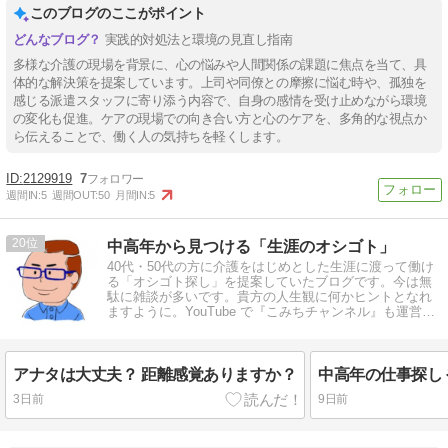
このブログのここがポイント
実践的対処法と環境の見直し指南
多様な介護の現場を背景に、心の悩みや人間関係の課題に焦点を当て、具
体的な解決策を提案しています。上司や同僚との摩擦に悩む時や、孤独を
感じる派遣スタッフに寄り添う内容で、自身の感情を受け止めながら環境
の変化も促進。ケアの現場での向き合い方と心のケアを、多角的な視点か
ら伝えることで、働く人の気持ちを軽くします。
2129919
7
週間IN:
5
週間OUT:
50
月間IN:
5
20
中高年から見つける「生涯のオシゴト」
40代・50代の方に介護をはじめとした生涯に渡って働け
る「オシゴト探し」を提案していたブログです。今は無
駄に雑談が多いです。貴方の人生観に何かヒントとなれ
ますように。YouTube で『こみちチャンネル』も運営し
ています。
アナタは大丈夫？ 距離感覚ありますか？
3日前
9日前