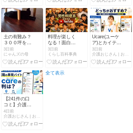
土の有難み？
料理が楽しく
Ucare(ユーケ
３００坪を手
なる！面白い
ア)とカイテク
放せないその
男性料理系
はどっちがお
3日前
3日前
3日前
にゃんズの母
くらし百科事典
介護おじさん | おじさん介護士が介護の悩みを解決
理由は…Ⅱ
YouTuberおす
すすめ？｜介
すめ12選
護・看護の単
発バイトアプ
リを徹底比較
全て表示
【241件の口
コミ】介護職
の単発バイト
4日前
介護おじさん | おじさん介護士が介護の悩みを解決
Ucare（ユー
ケア）の評判
は？