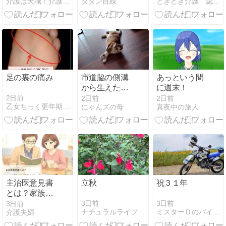
タタン目線
介護は天職！介護士が伝える日々を幸せに生きるためのヒント
ときどき介護 認知症母との遠距離介護
くなった！
足の裏の痛み
市道脇の側溝
あっという間
から生えた
に週末！
草。その処理
2日前
2日前
2日前
乙女ちっく更年期後(成れの果て)
にゃんズの母
真夜中の旅人
をするのは住
民？
主治医意見書
立秋
祝３１年
とは？家族が
できる準備と
3日前
3日前
3日前
ナチュラルライフ
ミスターＤのバイクのある生活
介護夫婦
伝え方