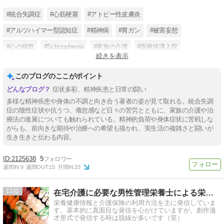
#統合失調症
#心筋梗塞
#アトピー性皮膚炎
#アルツハイマー型認知症
#精神病
#胃ガン
#被害妄想
#心の病気
#Schizophrenia
#家族の介護
#医療保護入院
続きを表示
#アレルギー性気管支喘息
このブログのここがポイント
症状多彩、精神疾患と日常の闘い
多様な精神疾患や身体の不調と向き合う著者の姿が見て取れる。統合失調
症の陰性症状や抗うつ、倦怠感など日々の苦労とともに、家族の介護や治
療法の進展についても触れられている。精神的負荷や身体症状に苦戦しな
がらも、前向きな期待や治療への希望も描かれ、実生活の複雑さと闘いが
生き生きと伝わる内容。
2125638
5
週間IN:
9
週間OUT:
15
月間IN:
33
11
在宅介護に必要な男性管理栄養士による栄養管理室
栄養健康情報と介護保険の利用方法を主に発信していま
す。基本的に真面目な発信を心がけていますが、創作漫
才形式で発信する時は脱線が多いです（笑）