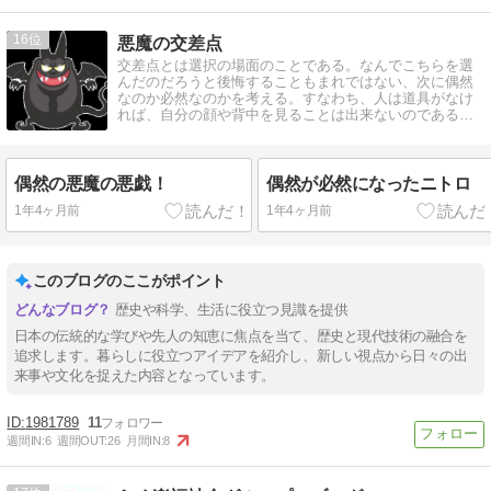
16
悪魔の交差点
交差点とは選択の場面のことである。なんでこちらを選
んだのだろうと後悔することもまれではない、次に偶然
なのか必然なのかを考える。すなわち、人は道具がなけ
れば、自分の顔や背中を見ることは出来ないのである。
ブログが道具の一助になれば幸いです。
偶然の悪魔の悪戯！
偶然が必然になったニトロ
1年4ヶ月前
1年4ヶ月前
このブログのここがポイント
歴史や科学、生活に役立つ見識を提供
日本の伝統的な学びや先人の知恵に焦点を当て、歴史と現代技術の融合を
追求します。暮らしに役立つアイデアを紹介し、新しい視点から日々の出
来事や文化を捉えた内容となっています。
1981789
11
週間IN:
6
週間OUT:
26
月間IN:
8