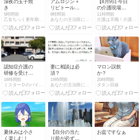
深夜の玉子焼
アムロジン＋
【8月9日 今日
き
リピトールみ
の介護現場で
たいな人が
意識しておく
5時間前
8時間前
11時間前
乙女ちっく更年期後(成れの果て)
あなたの主治医になりたいです。
介護は天職！介護士が伝える日々を幸せに生きるためのヒント
ワンポイント
メッセージ】
認知症介護の
妻に相談は必
マロン誤飲
研修を受けに
須？
か？
行く
18時間前
19時間前
20時間前
ミスターＤのバイクのある生活
あなたの主治医になりたいです。
タタン目線
夏休みは小さ
【自分の当た
お盆ですなぁ
く楽しむ！
り前が必ずし