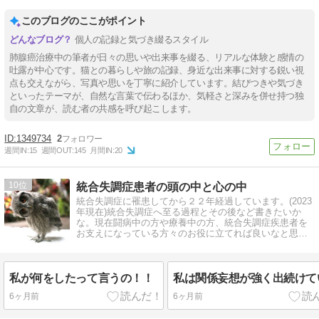
このブログのここがポイント
個人の記録と気づき綴るスタイル
肺腺癌治療中の筆者が日々の思いや出来事を綴る、リアルな体験と感情の
吐露が中心です。猫との暮らしや旅の記録、身近な出来事に対する鋭い視
点も交えながら、写真や思いを丁寧に紹介しています。結びつきや気づき
といったテーマが、自然な言葉で伝わるほか、気軽さと深みを併せ持つ独
自の文章が、読む者の共感を呼び起こします。
1349734
2
週間IN:
15
週間OUT:
145
月間IN:
20
10
統合失調症患者の頭の中と心の中
統合失調症に罹患してから２２年経過しています。(2023
年現在)統合失調症へ至る過程とその後など書きたいか
な。現在闘病中の方や療養中の方、統合失調症疾患者を
お支えになっている方々のお役に立てれば良いなと思い
ます。
私が何をしたって言うの！！
私は関係妄想が強く出続けて
6ヶ月前
6ヶ月前