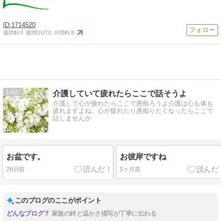
1714520
週間IN:
8
週間OUT:
0
月間IN:
8
14
介護していて疲れたらここで話そうよ
介護して心が疲れたらここで愚痴ろうよ介護は心も体も
疲れますよね。心が疲れたり愚痴りたくなったらここで
話しませんか
お盆です。
お彼岸ですね
26日前
5ヶ月前
このブログのここがポイント
家族の絆と温かさ描写が丁寧に伝わる