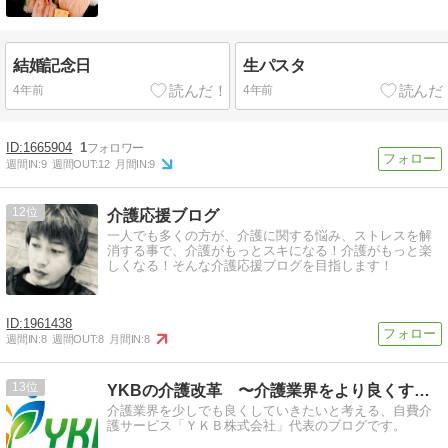
結婚記念日
生パスタ
4年前
4年前
1665904
1
週間IN:
9
週間OUT:
12
月間IN:
9
12
介護応援ブログ
一人でも多くの方が、介護に関する悩み、ストレスを解
消する事で、介護がもっとスキになる！介護がもっと楽
しくなる！そんな介護応援ブログを目指します！
1961438
週間IN:
8
週間OUT:
8
月間IN:
8
13
YKBの介護改革 〜介護業界をより良くするために〜
介護業界を少しでも良くしていきたいと考える、自費介
護サービス「ＹＫＢ株式会社」代表のブログです。