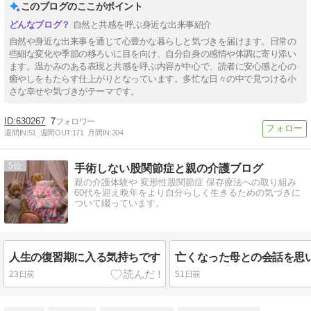
このブログのここがポイント
自然と共感を呼ぶ身近な出来事紹介
自然や身近な出来事を通じて心豊かな暮らしと気づきを届けます。日常の
些細な変化や季節の移ろいに目を向け、自分自身の感情や体調に寄り添い
ます。温かみのある表現と共感を呼ぶ内容が中心で、読者に安心感と心の
癒やしをもたらす仕上がりとなっています。多忙な日々の中で見つける小
さな幸せや気づきがテーマです。
630267
7
週間IN:
51
週間OUT:
171
月間IN:
204
5
手術しない股関節症と親の介護ブログ
親の介護体験や 変形性股関節症 保存療法への取り組み
60代を迎え晩年をより自分らしく生きるための気づきに
ついて綴っています。
人生の復習期に入る気持ちです
亡くなった母との会話を思
23日前
51日前