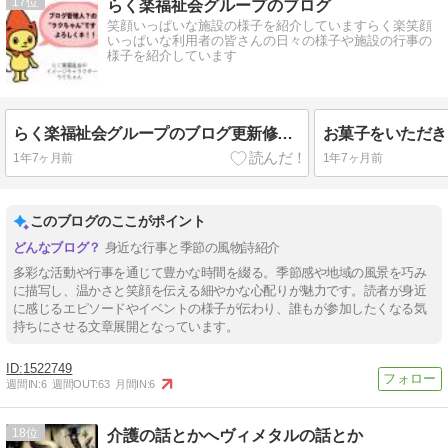
17
らく楽福祉会グループのブログ
笑顔いっぱいな施設の様子を紹介していますらく楽笑顔
いっぱいな利用者の皆さんの日々の様子や施設の行事の
様子を紹介しています
らく楽福祉会グループのブログ更新修了・・・
お菓子をいただき
1年7ヶ月前
1年7ヶ月前
このブログのここがポイント
身近な行事と季節の風物詩紹介
多彩な活動や行事を通じて豊かな時間を綴る。季節感や地域の風景を巧み
に描写し、温かさと笑顔を伝える細やかな心配りが魅力です。読者が身近
に感じるエピソードやイベントの様子が伝わり、誰もが参加したくなる気
持ちにさせる文章展開となっています。
1522749
週間IN:
6
週間OUT:
63
月間IN:
6
18
介護の話とかへヴィメタルの話とか