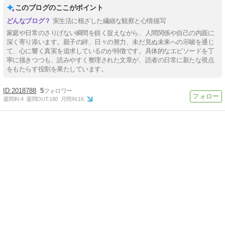
このブログのここがポイント
実生活に根ざした繊細な観察と心情描写
家庭や日常のさりげない瞬間を鋭く捉えながら、人間関係や自己の内面に
深く寄り添います。親子の絆、日々の努力、未だ見ぬ未来への示唆を通じ
て、心に響く真実を追求しているのが特徴です。具体的なエピソードを丁
寧に描きつつも、読みやすく整理された文章が、読者の日常に新たな視点
をもたらす役割を果たしています。
2018788
5
週間IN:
4
週間OUT:
160
月間IN:
16