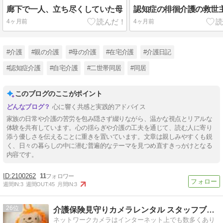
廊下で一人、立ち尽くしていた母
認知症の徘徊介護の救世
4ヶ月前
4ヶ月前
#介護
#親の介護
#母の介護
#在宅介護
#介護日記
#認知症介護
#自宅介護
#二世帯同居
#同居
このブログのここがポイント
心に響く共感と実践的アドバイス
家族の日常や介護の苦労を包み隠さず綴りながら、温かな視点とリアルな
体験を共有しています。心の揺らぎや介護の工夫を通じて、読む人に寄り
添う優しさを伝えることに重きを置いています。文章は親しみやすくも鋭
く、日々の暮らしの中に潜む普遍的なテーマを見つめ直すきっかけとなる
内容です。
2100262
11
週間IN:
3
週間OUT:
45
月間IN:
3
26
介護保険見守りカメラレンタル スタッフブログ
ネットワークカメラはインターネット上でも数多くあり