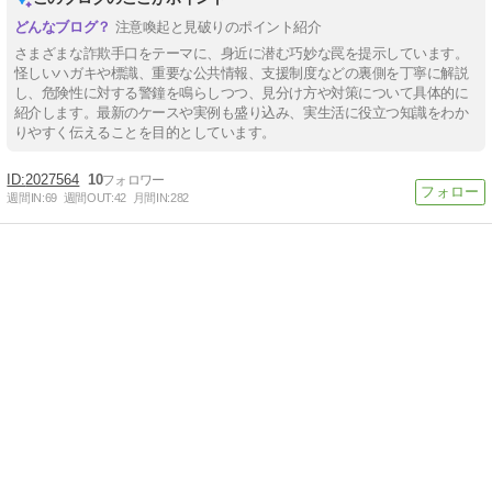
注意喚起と見破りのポイント紹介
さまざまな詐欺手口をテーマに、身近に潜む巧妙な罠を提示しています。
怪しいハガキや標識、重要な公共情報、支援制度などの裏側を丁寧に解説
し、危険性に対する警鐘を鳴らしつつ、見分け方や対策について具体的に
紹介します。最新のケースや実例も盛り込み、実生活に役立つ知識をわか
りやすく伝えることを目的としています。
2027564
10
週間IN:
69
週間OUT:
42
月間IN:
282