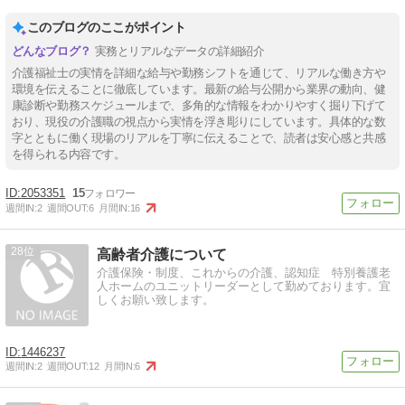
このブログのここがポイント
実務とリアルなデータの詳細紹介
介護福祉士の実情を詳細な給与や勤務シフトを通じて、リアルな働き方や
環境を伝えることに徹底しています。最新の給与公開から業界の動向、健
康診断や勤務スケジュールまで、多角的な情報をわかりやすく掘り下げて
おり、現役の介護職の視点から実情を浮き彫りにしています。具体的な数
字とともに働く現場のリアルを丁寧に伝えることで、読者は安心感と共感
を得られる内容です。
2053351
15
週間IN:
2
週間OUT:
6
月間IN:
16
28
高齢者介護について
介護保険・制度、これからの介護、認知症 特別養護老
人ホームのユニットリーダーとして勤めております。宜
しくお願い致します。
1446237
週間IN:
2
週間OUT:
12
月間IN:
6