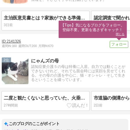
主治医意見書とは？家族ができる準備と伝え方
【Tips】気になるブログをフォロー。

3日前
4日前
登録不要。更新を逃さずキャッチ！
閉じる
2141326
週間IN:
160
週間OUT:
200
月間IN:
670
2
にゃんズの母
認知症要介護５の母は特養に入居。自力では動くことが
できないけれど、それでも面会時には笑顔を見せてくれ
る。その母の介護を中心に、猫・オシャレ・そして生き
るということを綴っています。
二度と観たくないと思っていた、火垂るの墓から学ぶこと…
27時間前
2日前
このブログのここがポイント