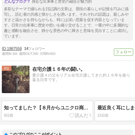
身近な出来事と歴史の融合が魅力的
多彩なテーマで綴られる日記調の文章は、普段の暮らしや記憶を巧みに描
写し、読む者の共感と懐かしさを誘います。それぞれの話題は、親しみや
すさと温かさを持ちながらも、時には深い思索を促す内容となっていま
す。日常の出来事に歴史や想いを織り交ぜることで、一冊の中に多層的な
趣と感動を融合させ、静かな景色の中に輝きと意味を見出すことに成功し
ています。
1987559
14
週間IN:
150
週間OUT:
280
月間IN:
650
3
在宅介護１６年の闘い。
要介護４の父をリアル在宅介護してきた約１６年を振り
返る日常です。
知ってました？【８月からユニクロ商品が１着１０００円値上がりします！】
9日前
13日前
このブログのここがポイント