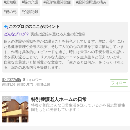
#認知症
#親の介護
#変形性股関節症
#股関節周辺の痛み
#親の死
#介護記録
このブログのここがポイント
実感と記録を重ねる人生の記憶録
個人の体験や感慨を静かに綴ることを特色としています。主に、長年にわ
たる健康管理や介護の現実、そして人間の心の変遷を丁寧に描写していま
す。作者は具体的なエピソードを通じ、時には未来への不安や過去の思い
出を振り返ることで、リアルな人生の一コマを生き生きと伝えています。
自然な言葉遣いと情感豊かな文章で、「生きるとは何か」をじっくり考え
る、深みのある内容を提供します。
2022565
8
週間IN:
36
週間OUT:
72
月間IN:
198
6
特別養護老人ホームの日常
特養が普段どんな日常生活を送っているかを習志野偕生
園をもとに発信しています！