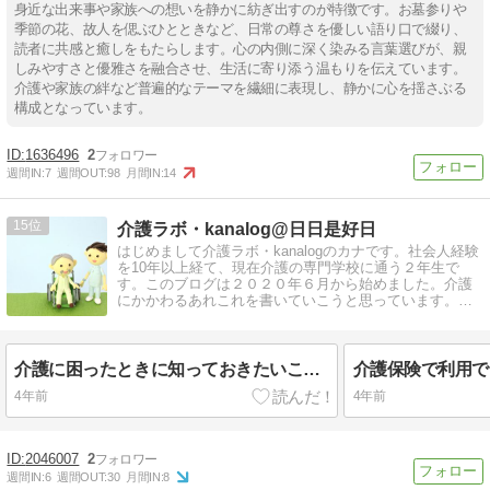
身近な出来事や家族への想いを静かに紡ぎ出すのが特徴です。お墓参りや
季節の花、故人を偲ぶひとときなど、日常の尊さを優しい語り口で綴り、
読者に共感と癒しをもたらします。心の内側に深く染みる言葉選びが、親
しみやすさと優雅さを融合させ、生活に寄り添う温もりを伝えています。
介護や家族の絆など普遍的なテーマを繊細に表現し、静かに心を揺さぶる
構成となっています。
1636496
2
週間IN:
7
週間OUT:
98
月間IN:
14
15
介護ラボ・kanalog@日日是好日
はじめまして介護ラボ・kanalogのカナです。社会人経験
を10年以上経て、現在介護の専門学校に通う２年生で
す。このブログは２０２０年６月から始めました。介護
にかかわるあれこれを書いていこうと思っています。よ
ろしくお願いします♪
介護に困ったときに知っておきたいこと（相談窓口・手続き）
4年前
4年前
2046007
2
週間IN:
6
週間OUT:
30
月間IN:
8