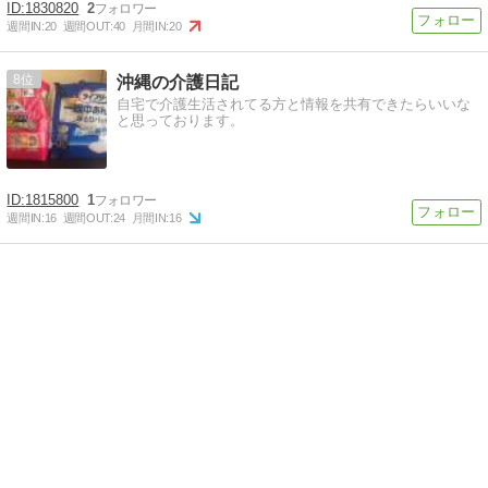
1830820
2
週間IN:
20
週間OUT:
40
月間IN:
20
8
沖縄の介護日記
自宅で介護生活されてる方と情報を共有できたらいいな
と思っております。
1815800
1
週間IN:
16
週間OUT:
24
月間IN:
16