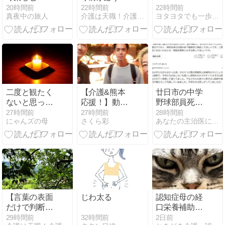
もそうではな
22時間前
20時間前
22時間前
ヨタヨタでも一歩は一歩
真夜中の旅人
介護は天職！介護士が伝える日々を幸せに生きるためのヒント
いこと】
二度と観たく
【介護&熊本
廿日市の中学
ないと思って
応援！】動き
野球部員死亡
いた、火垂る
始めていま
事故 書類送検
27時間前
27時間前
28時間前
にゃんズの母
さくら彩
あなたの主治医になりたいです。
の墓から学ぶ
す。
の医師、別人
こと…
のCT画像で診
察した疑い 頭
部出血に気づ
かなか
【言葉の表面
じわ太る
認知症母の経
だけで判断を
口栄養補助食
しないこと】
品処方できな
32時間前
29時間前
2日前