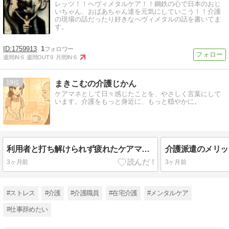
レッツ！！へヴィメタルケア！！鋼鉄の心で日本のおじ
いちゃん、おばあちゃん達を元気にしていこう！！介護
の現場の話だったり好きなへヴィメタルの話を書いてま
す。
1759913
1
週間IN:
6
週間OUT:
9
月間IN:
6
19
まきこむの介護じかん
ケアマネとして日々感じたことを、やさしく言葉にして
います。介護をもっと身近に、もっと穏やかに。
利用者と打ち解けられず疲れたケアマネへ｜”自然体”で関わるコツと、限界が来た時の選択肢
3ヶ月前
3ヶ月前
#ストレス
#介護
#介護職員
#在宅介護
#メンタルケア
#仕事辞めたい