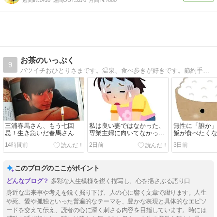
週間IN:
1410
週間OUT:
5270
月間IN:
7880
お茶のいっぷく
9
バツイチおひとりさまです。温泉、食べ歩きが好きです。節約手抜き料理などいろいろブログです
三浦春馬さん、もう七回
私は良い妻ではなかった、
無性に「誰か
忌！生き急いだ春馬さん
専業主婦に向いてなかった
飯が食べたく
理由
お供
14時間前
2日前
3日前
このブログのここがポイント
多彩な人生模様を鋭く描写し、心を揺さぶる語り口
身近な出来事や考えを鋭く掘り下げ、人の心に響く文章で綴ります。人生
や死、愛や孤独といった普遍的なテーマを、豊かな表現と具体的なエピソ
ードを交えて伝え、読者の心に深く刺さる内容を目指しています。時には