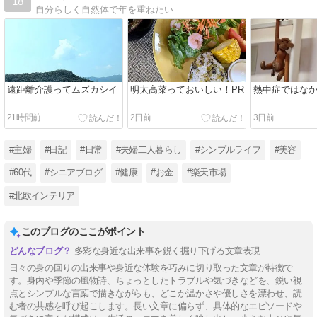
18
自分らしく自然体で年を重ねたい
遠距離介護ってムズカシイ
明太高菜っておいしい！PR
熱中症ではな
21時間前
2日前
3日前
#主婦
#日記
#日常
#夫婦二人暮らし
#シンプルライフ
#美容
#60代
#シニアブログ
#健康
#お金
#楽天市場
#北欧インテリア
このブログのここがポイント
多彩な身近な出来事を鋭く掘り下げる文章表現
日々の身の回りの出来事や身近な体験を巧みに切り取った文章が特徴で
す。身内や季節の風物詩、ちょっとしたトラブルや気づきなどを、鋭い視
点とシンプルな言葉で描きながらも、どこか温かさや優しさを漂わせ、読
む者の共感を呼び起こします。長い文章に偏らず、具体的なエピソードや