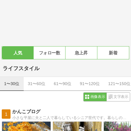
人気
フォロー数
急上昇
新着
ライフスタイル
1〜30位
31〜60位
61〜90位
91〜120位
121〜150位
画像表示
文字表示
かんこブログ
1
小さな平屋に夫と二人で暮らしているシニア世代です。暮らしの中で感じたこと、家庭菜園のことなど綴っています。