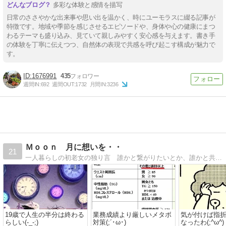
多彩な体験と感情を描写
日常のささやかな出来事や思い出を温かく、時にユーモラスに綴る記事が
特徴です。地域や季節を感じさせるエピソードや、身体や心の健康にまつ
わるテーマも盛り込み、見ていて親しみやすく安心感を与えます。書き手
の体験を丁寧に伝えつつ、自然体の表現で共感を呼び起こす構成が魅力で
す。
1676991
435
週間IN:
692
週間OUT:
1732
月間IN:
3236
Ｍｏｏｎ 月に想いを・・
21
一人暮らしの初老女の独り言 誰かと繋がりたいとか、誰かと共感し合うなんてもういいの・・ 月に向かって独り言・・
19歳で人生の半分は終わる
業務成績より厳しいメタボ
気が付けば指
らしい(-_-;)
対策(;´･ω･)
なったわ(;^ω^)