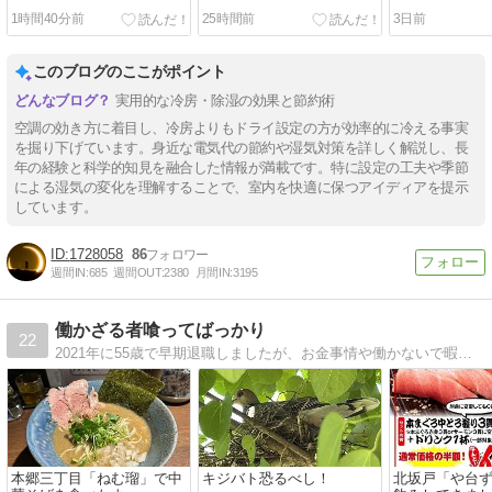
1時間40分前
25時間前
3日前
このブログのここがポイント
実用的な冷房・除湿の効果と節約術
空調の効き方に着目し、冷房よりもドライ設定の方が効率的に冷える事実
を掘り下げています。身近な電気代の節約や湿気対策を詳しく解説し、長
年の経験と科学的知見を融合した情報が満載です。特に設定の工夫や季節
による湿気の変化を理解することで、室内を快適に保つアイディアを提示
しています。
1728058
86
週間IN:
685
週間OUT:
2380
月間IN:
3195
働かざる者喰ってばっかり
22
2021年に55歳で早期退職しましたが、お金事情や働かないで暇な時間をどう過ごすのか？などを書こうと思っております。早期退職者の生活って「くうねるあそぶ」なので、タイトルを「働かざる者喰ってばっかり」としました。
本郷三丁目「ねむ瑠」で中
キジバト恐るべし！
北坂戸「や台