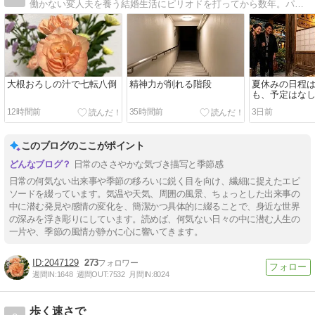
働かない変人夫を養う結婚生活にピリオドを打ってから数年。パートと在宅の仕事でなんとか生計を立てています。旧『離活のためのアラフィフ貯金日記』→『ぼっちシニアの幸せ探し貯金日記』→当ブログへと変遷しています。
大根おろしの汁で七転八倒
精神力が削れる階段
夏休みの日程
も、予定はな
12時間前
35時間前
3日前
このブログのここがポイント
日常のささやかな気づき描写と季節感
日常の何気ない出来事や季節の移ろいに鋭く目を向け、繊細に捉えたエピ
ソードを綴っています。気温や天気、周囲の風景、ちょっとした出来事の
中に潜む発見や感情の変化を、簡潔かつ具体的に綴ることで、身近な世界
の深みを浮き彫りにしています。読めば、何気ない日々の中に潜む人生の
一片や、季節の風情が静かに心に響いてきます。
2047129
273
週間IN:
1648
週間OUT:
7532
月間IN:
8024
歩く速さで