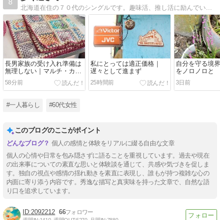
8
北海道在住の７０代のシングルです。趣味活、推し活に励んでいます。
長男家族の受け入れ準備は
私にとっては適正価格｜
自分を守る境
無理しない｜マルチ・カバ
遅々として進まず
をノロノロと
ーが完成
58分前
25時間前
3日前
#一人暮らし
#60代女性
このブログのここがポイント
個人の感情と体験をリアルに綴る自由な文章
個人の心情や日常を包み隠さずに語ることを重視しています。過去や現在
の出来事についての素直な思いと体験談を通じて、共感や気づきを促しま
す。独自の視点や感情の揺れ動きを素直に表現し、誰もが持つ複雑な心の
内面に寄り添う内容です。秀逸な描写と真実味を持った文章で、自然な語
り口を追求しています。
2092212
66