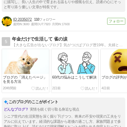
に描写し、長い人生の中で育まれる温もりや感慨を伝え、読者の心にそっ
と寄り添う優しい文章が特長です。
2035072
110
週間IN:
3680
週間OUT:
7920
月間IN:
17600
年金だけで生活して 雀の涙
5
【大きな広告が出ないブログ】気がつけばブログ歴19年。夫婦ともに持病もちで少なめの年金だけで生活。年金は夫婦合計で手取り月16万円台。食費・光熱費・通信費・日用品の合計は月4万円前後。使えるお金は雀の涙でも、明るく楽しく逞しく暮らしたい。
ブログの「消えたページ」
60代の悩みはこうして解決
ブログの評判
を見る方法
20時間前
2日前
4日前
このブログのここがポイント
実情を鋭く切り取る身近な視点
シニア世代の生活実態を深く掘り下げつつ、将来の不安や現実の工夫をリ
アルに伝えています。経済的な課題から老後の過ごし方、家族問題まで多
角的に取り上げ、読むだけで現状理解とヒントが得られる内容となってい