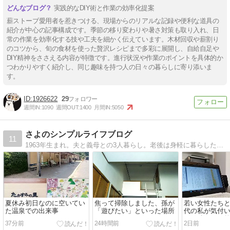
実践的なDIY術と作業の効率化提案
薪ストーブ愛用者を惹きつける、現場からのリアルな記録や便利な道具の
紹介が中心の記事構成です。季節の移り変わりや暑さ対策も取り入れ、日
常の作業を効率化する技や工夫を細かく伝えています。木材回収や薪割り
のコツから、旬の食材を使った贅沢レシピまで多彩に展開し、自給自足や
DIY精神をささえる内容が特徴です。進行状況や作業のポイントを具体的か
つわかりやすく紹介し、同じ趣味を持つ人の日々の暮らしに寄り添いま
す。
1926622
29
週間IN:
1090
週間OUT:
1400
月間IN:
5050
さよのシンプルライフブログ
11
1963年生まれ。夫と義母との3人暮らし。老後は身軽に暮らしたいと片付けの資格も取りました。素敵な60代を目標に少ない服で楽しむことにも挑戦しています。片付けの書籍を販売中です。
夏休み初日なのに空いてい
焦って掃除しました、孫が
若い女性たちと
た温泉での出来事
「遊びたい」といった場所
代の私が気付い
グを続ける目
37分前
24時間前
2日前