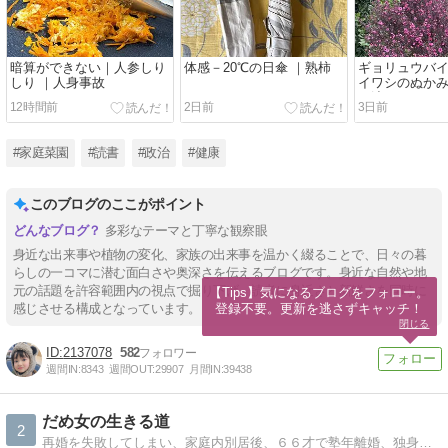
暗算ができない｜人参しり
体感－20℃の日傘 ｜熟柿
ギョリュウバイ
しり ｜人身事故
イワシのぬかみ
が沈む
12時間前
2日前
3日前
#家庭菜園
#読書
#政治
#健康
このブログのここがポイント
多彩なテーマと丁寧な観察眼
身近な出来事や植物の変化、家族の出来事を温かく綴ることで、日々の暮
らしの一コマに潜む面白さや奥深さを伝えるブログです。身近な自然や地
元の話題を許容範囲内の視点で掘り下げ、読者に身近さと新鮮さを同時に
【Tips】気になるブログをフォロー。

登録不要。更新を逃さずキャッチ！
感じさせる構成となっています。
閉じる
2137078
582
週間IN:
8343
週間OUT:
29907
月間IN:
39438
だめ女の生きる道
2
再婚を失敗してしまい、家庭内別居後、６６才で塾年離婚、独身に戻り、親の介護をしつつ、年金ひとり暮しです