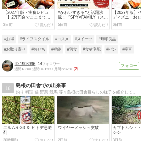
【2027年版・実食レビュ
❝かわいすぎる❞と話題沸
【2027年版
ー】2万円台でここまで豪
騰！『SPY×FAMILY（スパ
ディズニーお
華！グルメ杵屋「招福」
イファミリー）』おせちが
始！ズートピア
3日前
5日前
6日前
を“コスパNo.1おせち”に推
初登場
プーさん100
す理由
期完売に注意
#お得
#ライフスタイル
#コスメ
#スイーツ
#無印良品
#お取り寄せ
#おせち
#福袋
#宅食
#食材宅配
#パン
#産直
1903996
14
週間IN:
800
週間OUT:
990
月間IN:
3230
島根の田舎での出来事
16
釣り 料理 猫 野菜 競馬 等々島根の田舎暮らしの様子を紹介しています
エルムS G3 ＆ ヒトデ忌避
ワイヤーメッシュ突破
カブトムシ・・
剤
シシ
20時間前
2日前
3日前