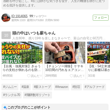
感動を呼び起こし、時には静かな気づきを促す、人生の機微を静かに見つ
める批評を提供します。
1914065
99
週間IN:
1320
週間OUT:
6260
月間IN:
5990
頭の中はいつも薪ちゃん
10
人生80年、残り19年を楽しまなきゃ〜で、富山の自宅と60万円で買った岐阜の豪雪地帯にある別荘と薪ストーブや車、DIYについて綴ってます。
【台風・強風対策】きゅう
【チェンソー掃除】ケヤキ
【祝・54立米
りの支柱が倒れるのを防
10日間の汚れをエアコンプ
りに薪棚12基
ぐ！単管パイプで絶対に揺
レッサーで爆速メンテ！
ヤキ薪割りと
4時間前
28時間前
3日前
れない頑丈棚をDIY
レイ
#ジムニー
#温泉
#薪ストーブ
#Amazon
#別荘
#アルファード
#ランクル70
#飛騨数河リゾート
このブログのここがポイント