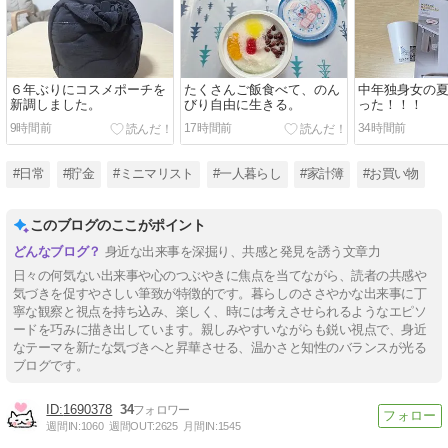
６年ぶりにコスメポーチを
たくさんご飯食べて、のん
中年独身女の
新調しました。
びり自由に生きる。
った！！！
9時間前
17時間前
34時間前
#日常
#貯金
#ミニマリスト
#一人暮らし
#家計簿
#お買い物
このブログのここがポイント
身近な出来事を深掘り、共感と発見を誘う文章力
日々の何気ない出来事や心のつぶやきに焦点を当てながら、読者の共感や
気づきを促すやさしい筆致が特徴的です。暮らしのささやかな出来事に丁
寧な観察と視点を持ち込み、楽しく、時には考えさせられるようなエピソ
ードを巧みに描き出しています。親しみやすいながらも鋭い視点で、身近
なテーマを新たな気づきへと昇華させる、温かさと知性のバランスが光る
ブログです。
1690378
34
週間IN:
1060
週間OUT:
2625
月間IN:
1545