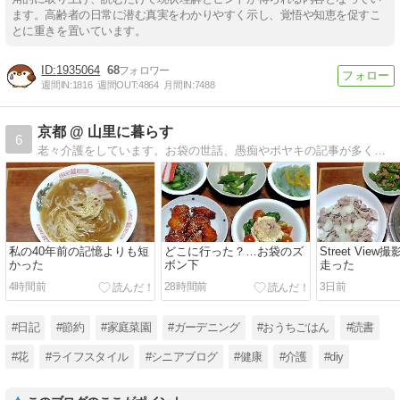
ます。高齢者の日常に潜む真実をわかりやすく示し、覚悟や知恵を促すこ
とに重きを置いています。
1935064
68
週間IN:
1816
週間OUT:
4864
月間IN:
7488
京都 @ 山里に暮らす
6
老々介護をしています。お袋の世話、愚痴やボヤキの記事が多くなりました。ほぼ日記です。座右の銘「人間万事塞翁が馬」
私の40年前の記憶よりも短
どこに行った？…お袋のズ
Street Vie
かった
ボン下
走った
4時間前
28時間前
3日前
#日記
#節約
#家庭菜園
#ガーデニング
#おうちごはん
#読書
#花
#ライフスタイル
#シニアブログ
#健康
#介護
#diy