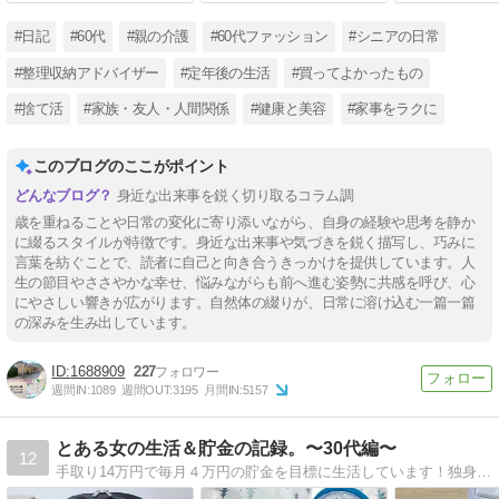
#日記
#60代
#親の介護
#60代ファッション
#シニアの日常
#整理収納アドバイザー
#定年後の生活
#買ってよかったもの
#捨て活
#家族・友人・人間関係
#健康と美容
#家事をラクに
このブログのここがポイント
身近な出来事を鋭く切り取るコラム調
歳を重ねることや日常の変化に寄り添いながら、自身の経験や思考を静か
に綴るスタイルが特徴です。身近な出来事や気づきを鋭く描写し、巧みに
言葉を紡ぐことで、読者に自己と向き合うきっかけを提供しています。人
生の節目やささやかな幸せ、悩みながらも前へ進む姿勢に共感を呼び、心
にやさしい響きが広がります。自然体の綴りが、日常に溶け込む一篇一篇
の深みを生み出しています。
1688909
227
週間IN:
1089
週間OUT:
3195
月間IN:
5157
とある女の生活＆貯金の記録。〜30代編〜
12
手取り14万円で毎月４万円の貯金を目標に生活しています！独身、派遣、引きこもるの大好き。