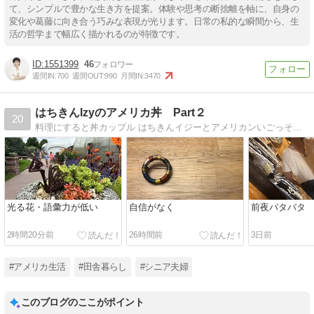
て、シンプルで豊かな生き方を提案。体験や思考の断捨離を軸に、自身の
変化や葛藤に向き合う巧みな表現が光ります。日常の私的な瞬間から、生
活の哲学まで幅広く描かれるのが特徴です。
1551399
46
週間IN:
700
週間OUT:
990
月間IN:
3470
はちきんIzyのアメリカ丼 Part２
20
料理にすると丼カップル はちきんイジーとアメリカンいごっそうバッキーの 山あり谷ありの国際結婚ブログ
光る花・語彙力が低い
自信がなく
前夜バタバタ
2時間20分前
26時間前
3日前
#アメリカ生活
#田舎暮らし
#シニア夫婦
このブログのここがポイント