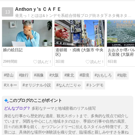
Anthonｙ's ＣＡＦＥ
13
発見っ！とほほ&トンデモ系総合情報ブログ街ネタ下ネタ俺ネタ・旅・文学・食・漫画・映画・環境・面白看板・ニュースetc.
娘の絵日記
道頓堀 ・戎橋 (大阪市 中央
おおさか堺バ
区)
天皇陵 (大阪府 
29時間前
3日前
6日前
#登山
#旅行
#画像
#大阪
#東北
#環境
#おもしろ
#短歌
#スキー
#オリジナル小説
#なんだこりゃ
#トンデモ
このブログのここがポイント
多彩なテーマと地域密着のリアル描写
身近な行事から歴史的な遺産、観光スポットまで、多角的な視点で紹介し
ています。関西を中心にした地域ネタのほか、季節の行事や自然の風景、
日々の出来事を鋭く、かつフレンドリーに伝えるスタイルが特徴です。文
章には、具体的な場所や体験談を織り交ぜ、臨場感と親しみやすさを兼ね