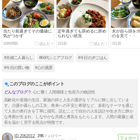
当たり前過ぎてその価値に
定年過ぎても辞めるに辞め
夫が自ら頭を
気がつかず
られない状況
のを見て・・
16時間前
2日前
3日前
#夫婦二人暮らし
#60代シニアブログ
#今日の夕ごはん
#今日の買い物
#心の風景
このブログのここがポイント
心に響く人間模様と包容力の物語性
高齢化や老後の生活、家族の絆と人生の選択をリアルに映し出していま
す。介護や暮らしの工夫、将来への不安と希望など、多彩なテーマを通じ
て人生の奥行きを丁寧に描写。読むことで自分の人生設計や生き方に静か
な考察が生まれ、しなやかな共感と勇気をもたらします。人間の葛藤と成
長を温かく見守る視点が特徴です。
2062012
296