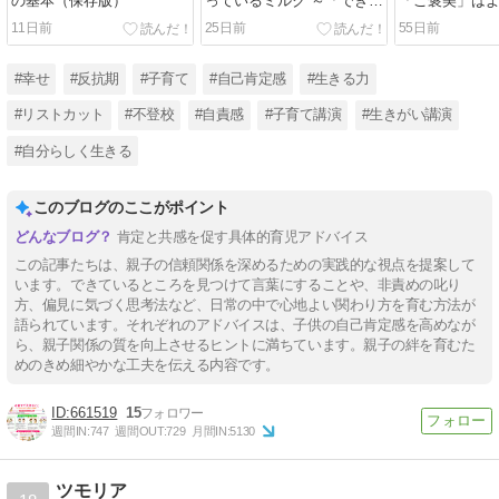
の基本（保存版）
っているミルク ～「できて
「ご褒美」は
いるところ」を見つける子
11日前
25日前
55日前
育て
#幸せ
#反抗期
#子育て
#自己肯定感
#生きる力
#リストカット
#不登校
#自責感
#子育て講演
#生きがい講演
#自分らしく生きる
このブログのここがポイント
肯定と共感を促す具体的育児アドバイス
この記事たちは、親子の信頼関係を深めるための実践的な視点を提案して
います。できているところを見つけて言葉にすることや、非責めの叱り
方、偏見に気づく思考法など、日常の中で心地よい関わり方を育む方法が
語られています。それぞれのアドバイスは、子供の自己肯定感を高めなが
ら、親子関係の質を向上させるヒントに満ちています。親子の絆を育むた
めのきめ細やかな工夫を伝える内容です。
661519
15
週間IN:
747
週間OUT:
729
月間IN:
5130
ツモリア