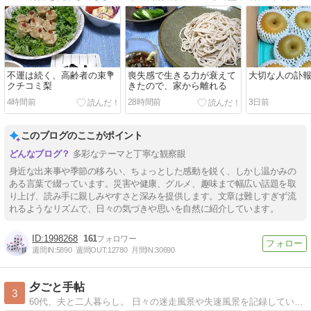
不運は続く、高齢者の束💐
喪失感で生きる力が衰えて
大切な人の訃報
クチコミ梨
きたので、家から離れる
4時間前
28時間前
3日前
このブログのここがポイント
多彩なテーマと丁寧な観察眼
身近な出来事や季節の移ろい、ちょっとした感動を鋭く、しかし温かみの
ある言葉で綴っています。災害や健康、グルメ、趣味まで幅広い話題を取
り上げ、読み手に親しみやすさと深みを提供します。文章は難しすぎず流
れるようなリズムで、日々の気づきや思いを自然に紹介しています。
1998268
161
週間IN:
5890
週間OUT:
12780
月間IN:
30690
夕ごと手帖
3
60代、夫と二人暮らし。 日々の迷走風景や失速風景を記録しています。