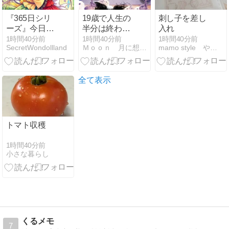
ター
『365日シリ
19歳で人生の
刺し子を差し
ーズ』今日は
半分は終わる
入れ
ハグの日
らしい(-_-;)
1時間40分前
1時間40分前
1時間40分前
SecretWondollland
Ｍｏｏｎ 月に想いを・・
mamo style やっぱり地味暮らし。
全て表示
トマト収穫
1時間40分前
小さな暮らし
くるメモ
7