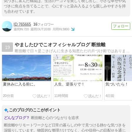
気づきに富んだ構成は、生活の一コマを美しく映し出し、小さな幸せや気
づきに焦点を当てることで、心にすっと染み入るような親しみやすさを持
ち合わせています。
765665
16
週間IN:
720
週間OUT:
2030
月間IN:
3800
やましたひでこオフィシャルブログ 断捨離
19
断捨離で日々是ごきげんに生きる知恵ただの片づけ術ではありません。モノへの執着を捨て、身も心もスッキリしませんか？
夏休みに入る前に。
人生、逆張りで！
気づいたら！
20分前
11時間前
4日前
このブログのここがポイント
断捨離と心のつながりを追求
断捨離やリモートワークなど日常の暮らしの中で見つける静かな気づきを
深掘りしています。物質的な整理だけでなく、心や信仰への目配せを通じ