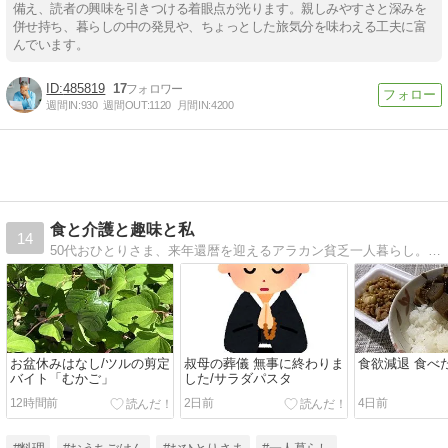
備え、読者の興味を引きつける着眼点が光ります。親しみやすさと深みを
併せ持ち、暮らしの中の発見や、ちょっとした旅気分を味わえる工夫に富
んでいます。
485819
17
週間IN:
930
週間OUT:
1120
月間IN:
4200
食と介護と趣味と私
14
50代おひとりさま、来年還暦を迎えるアラカン貧乏一人暮らし。貯金０円の高齢両親の介護生活のこと、節約自炊料理や趣味のこと、そして口に出しては決して言えない心の吐き出し日記ブログです
お盆休みはなし/ツルの剪定
叔母の葬儀 無事に終わりま
食欲減退 食べ
バイト「むかご」
した/サラダパスタ
12時間前
2日前
4日前