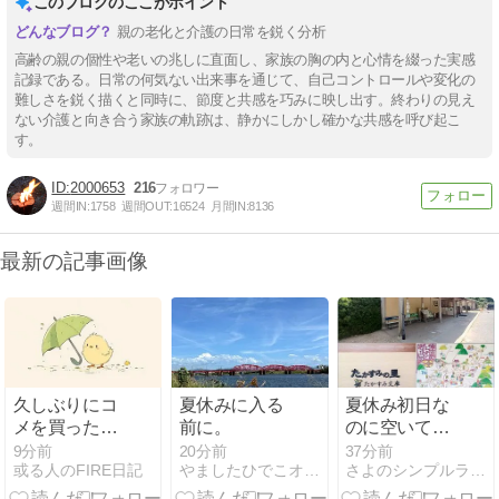
このブログのここがポイント
親の老化と介護の日常を鋭く分析
高齢の親の個性や老いの兆しに直面し、家族の胸の内と心情を綴った実感
記録である。日常の何気ない出来事を通じて、自己コントロールや変化の
難しさを鋭く描くと同時に、節度と共感を巧みに映し出す。終わりの見え
ない介護と向き合う家族の軌跡は、静かにしかし確かな共感を呼び起こ
す。
2000653
216
週間IN:
1758
週間OUT:
16524
月間IN:
8136
最新の記事画像
久しぶりにコ
夏休みに入る
夏休み初日な
メを買った
前に。
のに空いてい
（４）
た温泉での出
9分前
20分前
37分前
或る人のFIRE日記
やましたひでこオフィシャルブログ 断捨離
さよのシンプルライフブログ
来事