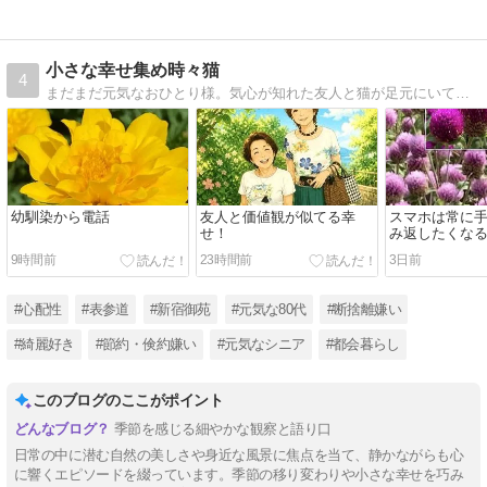
小さな幸せ集め時々猫
4
まだまだ元気なおひとり様。気心が知れた友人と猫が足元にいてビールがあれば幸せ。
幼馴染から電話
友人と価値観が似てる幸
スマホは常に
せ！
み返したくな
9時間前
23時間前
3日前
#心配性
#表参道
#新宿御苑
#元気な80代
#断捨離嫌い
#綺麗好き
#節約・倹約嫌い
#元気なシニア
#都会暮らし
このブログのここがポイント
季節を感じる細やかな観察と語り口
日常の中に潜む自然の美しさや身近な風景に焦点を当て、静かながらも心
に響くエピソードを綴っています。季節の移り変わりや小さな幸せを巧み