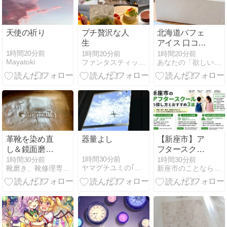
天使の祈り
プチ贅沢な人
北海道パフェ
生
アイス 口コ
ミ・評判は
1時間20分前
1時間20分前
1時間20分前
Mayatoki
ファンタスティック Night
あなたの「欲しい」が見つかる！
「見た目だ
け」？826件
で分かったデ
メリットと夏
ギフトの選び
方
革靴を染め直
器量よし
【新座市】ア
し＆鏡面磨き
フタースクー
｜色あせたイ
ル3選｜送
1時間30分前
1時間30分前
1時間30分前
ヤマグチユミの｢人生はこれから｣断捨離トレーナー
靴磨き、靴修理専門店『グラサージュ30』
新座市のことなら『ニイザノオト』
タリア靴に鮮
迎・料金・学
やかな色彩と
びの内容を比
美しいグラデ
較
ーションを取
り戻す、劇的
ビフォーアフ