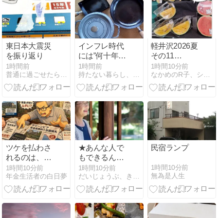
び方
東日本大震災
インフレ時代
軽井沢2026夏
を振り返り
には”何十年と
その11
使い続けられ
TSURUYA
1時間前
1時間前
1時間10分前
普通に過ごせたら幸せ＊だけど
持たない暮らし、使い切る暮らし。
なかめのR子、シアトルで駐妻になる。
るもの”が重宝
していく。
ツケを払わさ
★あんな人で
民宿ランプ
れるのは、い
もできるんだ
つも国民 【後
から
1時間10分前
1時間10分前
1時間10分前
無為是人生
年金生活者の白日夢
だいじょうぶ、きっと飛び立てる。
編】