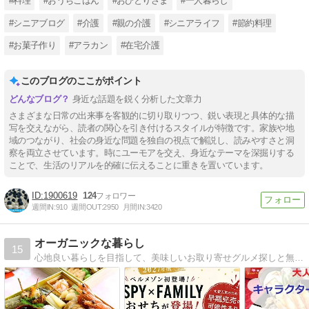
#料理
#おうちごはん
#おひとりさま
#一人暮らし
#シニアブログ
#介護
#親の介護
#シニアライフ
#節約料理
#お菓子作り
#アラカン
#在宅介護
このブログのここがポイント
身近な話題を鋭く分析した文章力
さまざまな日常の出来事を客観的に切り取りつつ、鋭い表現と具体的な描
写を交えながら、読者の関心を引き付けるスタイルが特徴です。家族や地
域のつながり、社会の身近な問題を独自の視点で解説し、読みやすさと洞
察を両立させています。時にユーモアを交え、身近なテーマを深掘りする
ことで、生活のリアルを的確に伝えることに重きを置いています。
1900619
124
週間IN:
910
週間OUT:
2950
月間IN:
3420
オーガニックな暮らし
15
心地良い暮らしを目指して、美味しいお取り寄せグルメ探しと無印良品やunicoの家具で築30年超えの古い賃貸マンションのおしゃれ化を推進中！