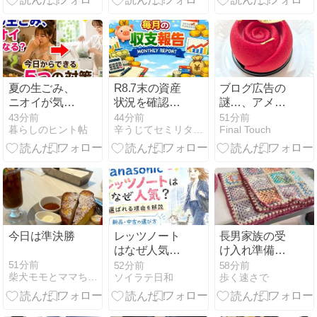
夏の生ごみ、
R8.7末の資産
ブログ広告の
ニオイが気に
状況を確認し
謎…、アメブ
なる…今日か
ました。
ロ（笑）
43分前
44分前
51分前
暮らしのヒント帖
辛うじてセミリタイアを達成したおじさんのブログです。
Final Touch
らできる5つ
の対策
今日は準決勝
レッツノート
長男家族の受
はなぜ人気？
け入れ準備は
選ばれる理由
無理しない｜
51分前
52分前
58分前
柴犬モモとママちゃんのシニア日々是好日
ソイラテ日和
歩く速さで
を解説｜頑丈
マルチ・カバ
さの秘密と新
ーが完成
品・中古の選