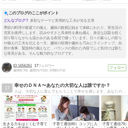
このブログのここがポイント
多彩なテーマと実用的な工夫が光る文章
季節の料理や家庭での備え、趣味の観察記録まで多岐にわたり、実生活の
充実を後押しします。読みやすさと具体性を兼ね備え、身近な話題を鋭く
切り取りながらも温かみのある表現で綴っています。日々の暮らしの彩り
や備えの工夫を伝える一方、趣味の収穫や趣向も巧みにラインナップ。自
然や食事、緊急時の備えなど、バランスの取れた内容でふと気付けば新た
な発見がある、そんな魅力的なブログです。
1656261
17
週間IN:
750
週間OUT:
920
月間IN:
3710
幸せのＤＮＡ〜あなたの大切な人は誰ですか？
17
人は、大切な人に喜んでもらうことで幸せを感じます。あなたの大切な人は誰ですか？ あなたは誰の愛を受け取っていますか？
生きる力をはぐくむ子育て
子育て通信80）コップに入
子育て通信79