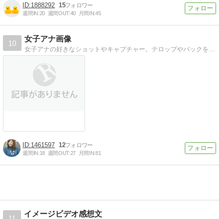
1888292
15
週間IN:
20
週間OUT:
40
月間IN:
45
女子アナ画像
10
女子アナの好きなショットやキャプチャー。テロップやバックを修正した画像多数。待受に最適。半分はエロい画像だったりしてｗ笑
1461597
12
週間IN:
18
週間OUT:
27
月間IN:
81
イメージビデオ感想文
11