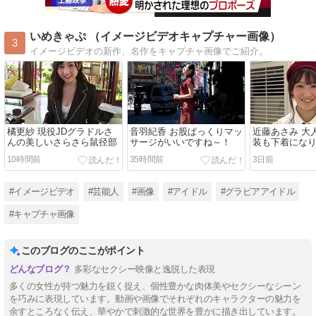
いめきゃぷ （イメージビデオキャプチャー画像）
3
イメージビデオの新作、名作をキャプチャ画像でご紹介。
橘更紗 現役JDグラドルさ
音羽紀香 お股ぱっくりマッ
近藤あさみ 大
んの美しいさらさら鼠径部
サージがいいですね～！
装も下着にな
くなるのでい
10時間前
35時間前
3日前
～！
#イメージビデオ
#芸能人
#画像
#アイドル
#グラビアアイドル
#キャプチャ画像
このブログのここがポイント
多彩なセクシー映像と逸脱した表現
多くの女性が持つ魅力を鋭く捉え、個性豊かな肉体美やセクシーなシーン
を巧みに表現しています。動画や画像でそれぞれのキャラクターの魅力を
余すところなく伝え、華やかで刺激的な世界を豊かに描き出しています。