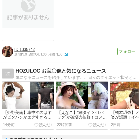
1335742
週間IN:
9
週間OUT:
36
月間IN:
36
HOZULOG お宝〇像と気になるニュース
20
気になるニュースを紹介しています。。日々のダイエット状況とゴルフやジムなどを発信します。また、ネット通販で購入し、良かった物や有益な情報も紹介します。
【姫野美南】車中泊のはず
【えなこ】“網タイツ×Tバ
【橋本環奈】
がピタパンがエグすぎるｗ
ック”が破壊力抜群！コスプ
姿が話題！イ
ｗ仰向け＆土手もくっきり
レ界の女王が魅せる“美
を集めた理由
15分前
22時間前
2日前
で視聴率爆上がり中！【動
尻”の芸術にファン悶絶【動
画あり】
画あり】