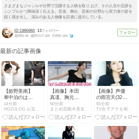
さまざまなジャンルや分野で活躍する人物を取り上げ、その人生や足跡を
シンプルかつ興味深く伝える。音楽、舞台、芸術の分野から実力者の姿を
鋭く描き出し、深みのある人物像を読者に提示している。
1986960
13
週間IN:
46
週間OUT:
188
月間IN:
184
最新の記事画像
【姫野美南】
【画像】本田
【画像】声優
車中泊のはず
真凜、胸元開
の雨宮天(32)
がピタパンが
けてすっかり
さん、プリケ
15分前
50分前
56分前
HOZULOG お宝〇像と気になるニュース
まとめ芸能＠美女画像まとめブログ
TV女子アナを画像で紹介
エグすぎるｗ
大人の女にな
ツ全開のサー
ｗ仰向け＆土
ってしまう
ビスショット
手もくっきり
をしてしまう
で視聴率爆上
ｗｗｗｗｗｗ
がり中！【動