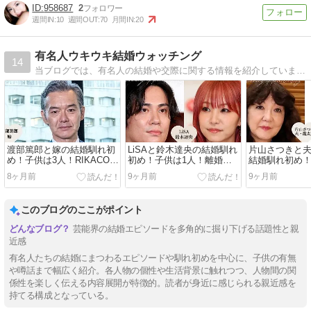
958687
2
週間IN:
10
週間OUT:
70
月間IN:
20
有名人ウキウキ結婚ウォッチング
14
当ブログでは、有名人の結婚や交際に関する情報を紹介しています。ぜひ、楽しんでいただけたら幸いです！
渡部篤郎と嫁の結婚馴れ初
LiSAと鈴木達央の結婚馴れ
片山さつきと
め！子供は3人！RIKACOと
初め！子供は1人！離婚や
結婚馴れ初め
の離婚理由は？
不倫など噂話は？
い！舛添要一
8ヶ月前
9ヶ月前
9ヶ月前
は？
このブログのここがポイント
芸能界の結婚エピソードを多角的に掘り下げる話題性と親
近感
有名人たちの結婚にまつわるエピソードや馴れ初めを中心に、子供の有無
や噂話まで幅広く紹介。各人物の個性や生活背景に触れつつ、人物間の関
係性を楽しく伝える内容展開が特徴的。読者が身近に感じられる親近感を
持てる構成となっている。