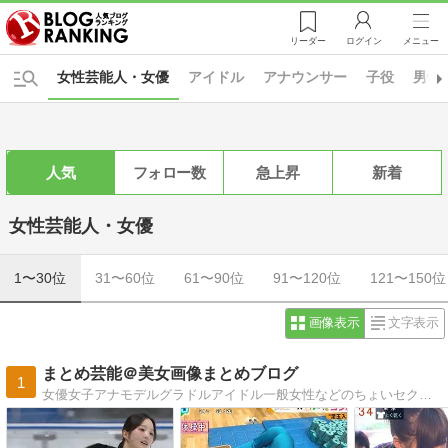
リーダー
ログイン
メニュー
女性芸能人・女優
アイドル
アナウンサー
子役
男性
人気
フォロー数
急上昇
新着
女性芸能人・女優
1〜30位
31〜60位
61〜90位
91〜120位
121〜150位
画像表示
文字表示
まとめ芸能＠美女画像まとめブログ
1
女優女子アナモデルグラドルアイドル一般女性などのちょいセクシー画像まとめ