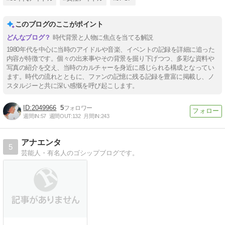
このブログのここがポイント
時代背景と人物に焦点を当てる解説
1980年代を中心に当時のアイドルや音楽、イベントの記録を詳細に追った
内容が特徴です。個々の出来事やその背景を掘り下げつつ、多彩な資料や
写真の紹介を交え、当時のカルチャーを身近に感じられる構成となってい
ます。時代の流れとともに、ファンの記憶に残る記録を豊富に掲載し、ノ
スタルジーと共に深い感慨を呼び起こします。
2049966
5
週間IN:
57
週間OUT:
132
月間IN:
243
アナエンタ
5
芸能人・有名人のゴシップブログです。