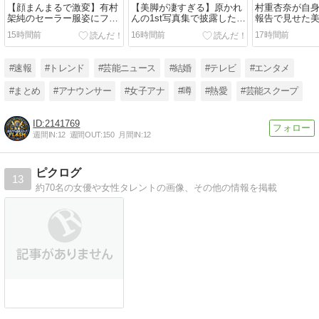
【顔まんまるで激変】有村
【美脚が凄すぎる】原かれ
村重杏奈が自
架純のセーラー服姿にファ
んの1st写真集で披露した美
報告で見せた
ン騒然「役作りで太った姿
ボディ最新姿に絶賛の声
の最新姿に絶
15時間前
16時間前
17時間前
も可愛すぎ」
らない
#速報
#トレンド
#芸能ニュース
#結婚
#テレビ
#エンタメ
#まとめ
#アナウンサー
#女子アナ
#噂
#熱愛
#芸能スクープ
2141769
週間IN:
12
週間OUT:
150
月間IN:
12
ピクログ
13
約70名の女優や女性タレントの画像、その他の情報を掲載