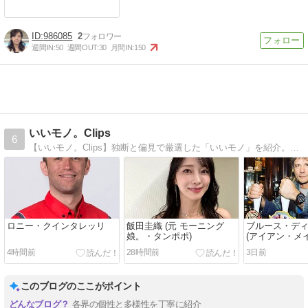
986085
2
週間IN:
50
週間OUT:
30
月間IN:
150
いいモノ。Clips
6
【いいモノ。Clips】独断と偏見で厳選した「いいモノ」を紹介。音楽とアイドルとモータースポーツ、お役立ち情報をお届け！
ロニー・クインタレッリ
飯田圭織 (元 モーニング
ブルース・デ
娘。・タンポポ)
(アイアン・メ
4時間前
28時間前
3日前
このブログのここがポイント
各界の個性と多様性を丁寧に紹介