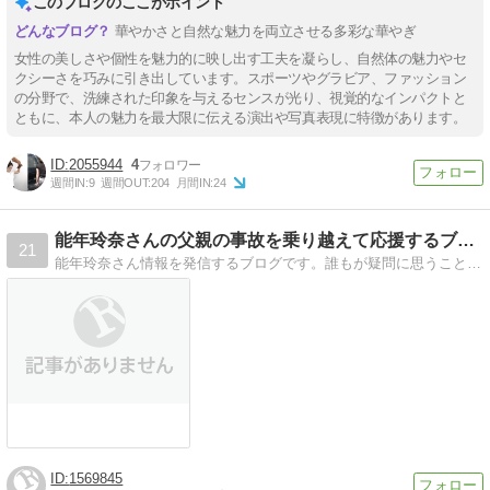
このブログのここがポイント
華やかさと自然な魅力を両立させる多彩な華やぎ
女性の美しさや個性を魅力的に映し出す工夫を凝らし、自然体の魅力やセ
クシーさを巧みに引き出しています。スポーツやグラビア、ファッション
の分野で、洗練された印象を与えるセンスが光り、視覚的なインパクトと
ともに、本人の魅力を最大限に伝える演出や写真表現に特徴があります。
2055944
4
週間IN:
9
週間OUT:
204
月間IN:
24
能年玲奈さんの父親の事故を乗り越えて応援するブログ！
21
能年玲奈さん情報を発信するブログです。誰もが疑問に思うことなどをまとめて記事にしていきます。
1569845