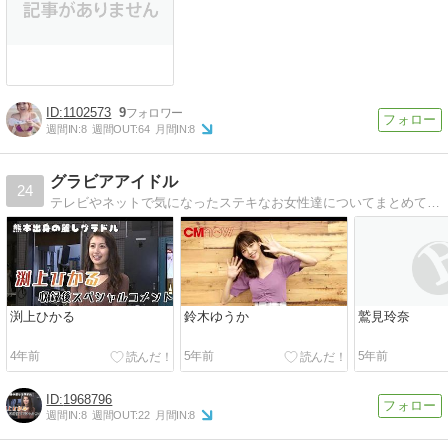
1102573
9
週間IN:
8
週間OUT:
64
月間IN:
8
グラビアアイドル
24
テレビやネットで気になったステキなお女性達についてまとめてみました！
渕上ひかる
鈴木ゆうか
鷲見玲奈
4年前
5年前
5年前
1968796
週間IN:
8
週間OUT:
22
月間IN:
8