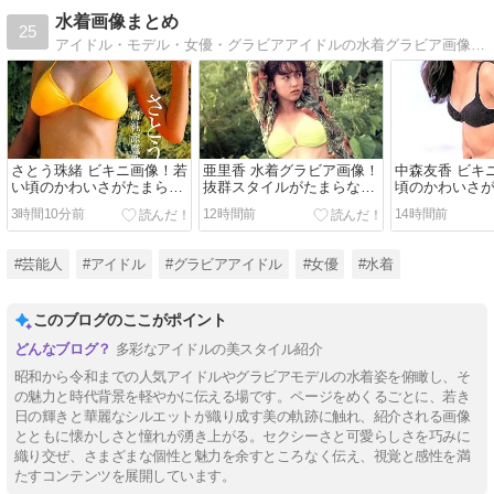
水着画像まとめ
25
アイドル・モデル・女優・グラビアアイドルの水着グラビア画像を紹介しています。
さとう珠緒 ビキニ画像！若
亜里香 水着グラビア画像！
中森友香 ビキ
い頃のかわいさがたまらな
抜群スタイルがたまらな
頃のかわいさ
い！
い！
い！
3時間10分前
12時間前
14時間前
#芸能人
#アイドル
#グラビアアイドル
#女優
#水着
このブログのここがポイント
多彩なアイドルの美スタイル紹介
昭和から令和までの人気アイドルやグラビアモデルの水着姿を俯瞰し、そ
の魅力と時代背景を軽やかに伝える場です。ページをめくるごとに、若き
日の輝きと華麗なシルエットが織り成す美の軌跡に触れ、紹介される画像
とともに懐かしさと憧れが湧き上がる。セクシーさと可愛らしさを巧みに
織り交ぜ、さまざまな個性と魅力を余すところなく伝え、視覚と感性を満
たすコンテンツを展開しています。