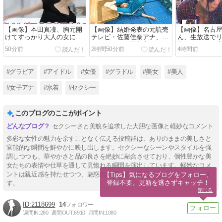
【画像】本田真凜、胸元開
【画像】結婚発表の元読売
【画像】名古
けてすっかり大人の女にな
テレビ・佐藤佳奈アナ、朝
ん、生放送で
ってしまう
からジャージ尻丸出し
胸チラをモロ
50分前
2時間50分前
4時間前
#グラビア
#アイドル
#女優
#グラドル
#美女
#美人
#女子アナ
#水着
#セクシー
このブログのここがポイント
セクシーさと美貌を追求した大胆な画像と軽妙なコメント
多彩な女性の魅力を余すことなく伝える投稿群は、ありのままの美しさと
官能的な瞬間を鮮やかに映し出します。セクシーなシーンやスタイルを強
調しつつも、華やかさと品の良さを絶妙に融合させており、個性豊かな美
女たちの表情や仕草を通して見惚れる瞬間を演出しています。軽妙なコメ
ントは親近感を持たせつつ、魅惑の世界へと引き込む仕掛けとなっていま
【Tips】気になるブログをフォロー。

登録不要。更新を逃さずキャッチ！
す。
閉じる
2118699
14
週間IN:
280
週間OUT:
6910
月間IN:
1080