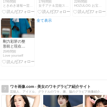
ンTでパイオ
報告で見せた
ク”が破壊力抜
17時間前
17時間前
22時間前
ときめき速報〜芸能界の裏ネタ、アイドル芸能人画像情報
女子アナ＆芸能スクープFLASH
HOZULOG お宝〇像と気になるニュース
ツ強調ｗｗた
美ボディ激変
群！コスプレ
わわな感じが
の最新姿に絶
界の女王が魅
そそられ
賛の声が止ま
せる“美尻”の
る・・
らない
芸術にファン
全て表示
悶絶【動画あ
り】
剛力彩芽の整
形前と現在を
画像比較！顔
25時間前
Love yourself
変わったと言
われる理由4
つを昔から検
証
ワキ画像.com - 美女のワキグラビア紹介サイト
7
芸能人、アイドル、グラドルのワキ、腋、脇のグラビア画像紹介サイト