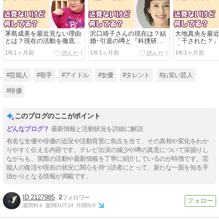
茅島成美を最近見ない理由
沢口靖子さんの現在は？結
大地真央を最
とは？現在の活動を徹底調
婚･引退の噂と『科捜研の
「干された？
査！
女』終了の影響
理由とアイフル
1年1ヶ月前
1年1ヶ月前
1年1ヶ月前
報！
#芸能人
#歌手
#アイドル
#女優
#タレント
#お笑い芸人
#俳優
このブログのここがポイント
最新情報と活動状況を詳細に解説
有名な女優や俳優の近況や活動背景に焦点を当て、その真相や変化をわか
りやすく伝える内容です。テレビ出演の減少や噂の真意について深掘りし
ながらも、実際の活動や最新情報を丁寧に紹介しているのが特徴です。芸
能人の復活や現在の状況に関心を持つ読者にとって、新たな一面を知る手
掛かりとなる情報が満載です。
2127985
2
週間IN:
6
週間OUT:
24
月間IN:
9