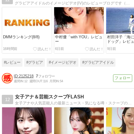
グラビアアイドルのイメージビデオ(IV)のレビューブログです（毎週月曜19時更新）
DMMランキング(8/8)
中村優「with YOU」レビュ
村田洋子「海
ー
ドッグ」レビ
16時間前
6日前
9日前
#レビュー
#グラビア
#イメージビデオ
#グラビアアイドル
2125218
7
週間IN:
12
週間OUT:
116
月間IN:
54
女子アナ＆芸能スクープFLASH
12
女子アナや人気芸能人の最新ニュース・気になる噂・スクープの真相を速報でお届け！テレビ番組の裏話や注目の新人アナ、熱愛・結婚情報まで深掘り解説するエンタメ特化型ニュースブログです。