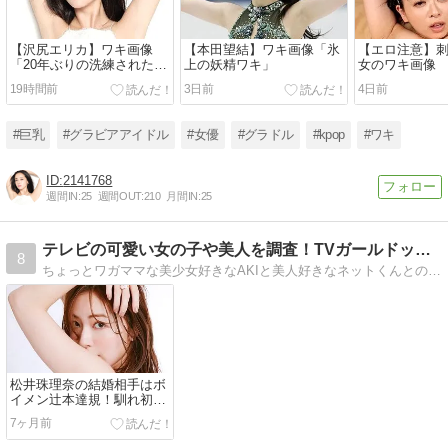
【沢尻エリカ】ワキ画像
【本田望結】ワキ画像「氷
【エロ注意】
「20年ぶりの洗練された
上の妖精ワキ」
女のワキ画像
腋」
19時間前
3日前
4日前
#巨乳
#グラビアアイドル
#女優
#グラドル
#kpop
#ワキ
2141768
週間IN:
25
週間OUT:
210
月間IN:
25
テレビの可愛い女の子や美人を調査！TVガールドットコム
8
ちょっとワガママな美少女好きなAKIと美人好きなネットくんとのやりとりで、テレビなどで見かけた美少女・美人の情報を紹介しています。
松井珠理奈の結婚相手はボ
イメン辻本達規！馴れ初め
や現在の姿が幸せすぎると
7ヶ月前
話題【2026最新】