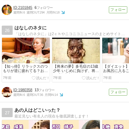
2101845
6
週間IN:
6
週間OUT:
294
月間IN:
18
はなしのネタに
26
「はなしのネタに」は2ｃｈやニコニコニュースのまとめサイトになります。面白ネタや時事ネタを掲載しています。
【知っ得】リラックスのつ
【将来の夢】多毛症の13歳
【ダイエット
もりが逆に疲れてる？おス
少年 いじめに負けず、将来
お風呂に入る
スメなお風呂の入り方
は「警察官になりたい」
ー燃焼効果
7年前
7年前
7年前
（印）
1980358
13
週間IN:
6
週間OUT:
36
月間IN:
14
あの人はどこいった？
27
最近見ない有名人の現在を徹底調査します！