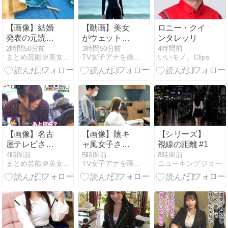
画あり】
【画像】結婚
【動画】美女
ロニー・クイ
発表の元読売
がウェットス
ンタレッリ
テレビ・佐藤
ーツを脱ぐだ
2時間50分前
3時間50分前
4時間前
まとめ芸能＠美女画像まとめブログ
TV女子アナを画像で紹介
いいモノ。Clips
佳奈アナ、朝
けの動画、な
からジャージ
ぜか900万回
尻丸出し
以上再生され
てしまう
wwwwww
【画像】名古
【画像】陰キ
【シリーズ】
屋テレビさ
ャ風女子さ
視線の距離 #1
ん、生放送で
ん、美容院で
4時間前
5時間前
8時間前
まとめ芸能＠美女画像まとめブログ
TV女子アナを画像で紹介
ニューキングジョー
リポーターの
イメチェンし
胸チラをモロ
た結果ｗｗｗ
流し
ｗｗｗ