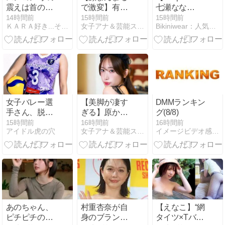
震えは首のヘ
で激変】有村
七瀬なな
ルニアだった
架純のセーラ
vol.2】大ヒッ
14時間前
15時間前
15時間前
ＫＡＲＡ好き...それが始まり
女子アナ＆芸能スクープFLASH
Bikiniwear：人気のグラビア・ビキニ女優の動画サイト
ー服姿にファ
ト1st写真集
ン騒然「役作
『みつめ
りで太った姿
て。』から、
も可愛すぎ」
完全未公開カ
ット＆写真集
未収録の衣装
をお届け!!＜
2026年8月前
女子バレー選
【美脚が凄す
DMMランキン
期＞
手さん、脱い
ぎる】原かれ
グ(8/8)
だらやはり最
んの1st写真集
15時間前
16時間前
16時間前
アイドル虎の穴
女子アナ＆芸能スクープFLASH
イメージビデオ感想文
高だった...
で披露した美
ボディ最新姿
に絶賛の声
あのちゃん、
村重杏奈が自
【えなこ】“網
ピチピチのロ
身のブランド
タイツ×Tバッ