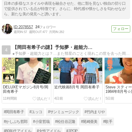
日本の多様なスタイルや表現を融合させた、他に類を見ない独自の切り口
で提供されている点が特徴です。さらに、時代感や懐かしさを匂わせなが
ら、新たな美の発見へと誘います。
2078557
24
週間IN:
57
週間OUT:
477
月間IN:
282
【岡田有希子の謎】予知夢・超能力…
4
●予知夢・超能力とは？…また彗星のごとく現れこの世を去った岡田有希子の謎に迫る!!
DELUXEマガジン8月号/岡
近代映画8月号 岡田有希子
Steve スティ
田有希子
1984年8月号
11時間前
4日前
5日前
#岡田有希子
#ユッコ
#サンミュージック
#竹内まりや
#かしぶち哲郎
#小室哲哉
#松任谷正隆
#尾崎亜美
#歌手
#80年代アイドル
#女性アイドル
#JPOP