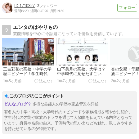
1710327
2
週間IN:
20
週間OUT:
20
月間IN:
80
エンタのはやりもの
9
芸能情報を中心に今話題になっている情報を発信しています。
三吉彩花の高校・中学の学
山下美月の高校、大学は？
杏の父親・母
歴エピソード！学生時代か
中学時代に見せたすごい才
族エピソード
らプロ意識ハンパない
能？
押さえも乗り
1年5ヶ月前
1年7ヶ月前
2年2ヶ月前
このブログのここがポイント
多様な芸能人の学歴や家族背景を詳述
有名人の中学・高校・大学時代のエピソードや家族構成を軽やかに紹介。
学生時代の才能や家族のドラマを通じて人物像を伝えている内容となって
います。身長や名前の由来、子供時代の思い出なども触れ、親しみやすさ
を持たせているのが特徴です。