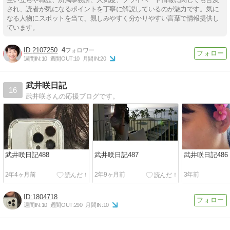
され、読者が気になるポイントを丁寧に解説しているのが魅力です。気に
なる人物にスポットを当て、親しみやすく分かりやすい言葉で情報提供し
ています。
2107250
4
週間IN:
10
週間OUT:
10
月間IN:
20
武井咲日記
16
武井咲さんの応援ブログです。
武井咲日記488
武井咲日記487
武井咲日記486
2年4ヶ月前
2年9ヶ月前
3年前
1804718
週間IN:
10
週間OUT:
290
月間IN:
10