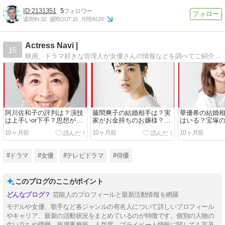
2131351
5
週間IN:
10
週間OUT:
10
月間IN:
20
Actress Navi |
15
映画、ドラマ好きな管理人が女優さんの情報などを調べてご紹介していきます。性格や人柄など女優さんの魅力が伝わるブログを目指しています＾ー＾
阿川佐和子の評判は？演技
藤間爽子の結婚相手は？実
華優希の結婚
は上手いor下手？思想が左
家がお金持ちのお嬢様？演
はいる？宝塚
寄り？
技の評判なども調査！
は？
10ヶ月前
10ヶ月前
10ヶ月前
#ドラマ
#女優
#テレビドラマ
#俳優
このブログのここがポイント
芸能人のプロフィールと最新活動情報を網羅
モデルや女優、歌手など各ジャンルの有名人について詳しいプロフィール
やキャリア、最新の活動状況をまとめているのが特徴です。個別の人物の
生い立ちや職歴、所属事務所、人気度、プライベート情報に関しても言及