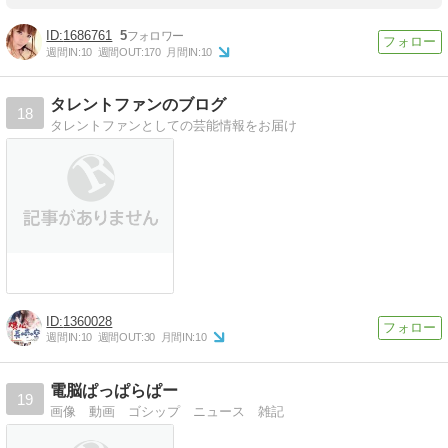
1686761
5
週間IN:
10
週間OUT:
170
月間IN:
10
タレントファンのブログ
18
タレントファンとしての芸能情報をお届け
1360028
週間IN:
10
週間OUT:
30
月間IN:
10
電脳ぱっぱらぱー
19
画像 動画 ゴシップ ニュース 雑記