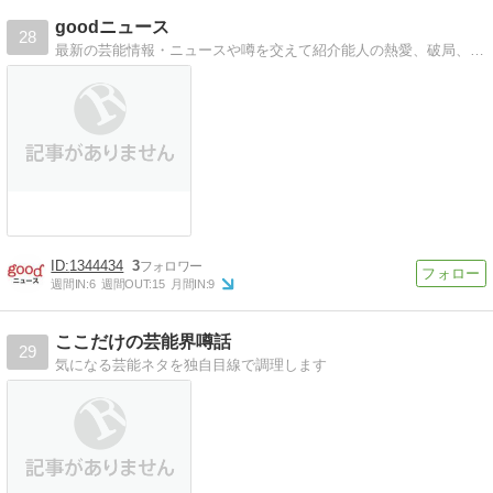
goodニュース
28
最新の芸能情報・ニュースや噂を交えて紹介能人の熱愛、破局、結婚、放送事故、画像、芸能界の情報が満載
1344434
3
週間IN:
6
週間OUT:
15
月間IN:
9
ここだけの芸能界噂話
29
気になる芸能ネタを独自目線で調理します