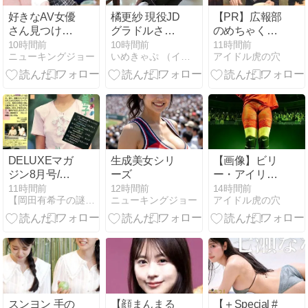
好きなAV女優
橘更紗 現役JD
【PR】広報部
さん見つけ
グラドルさん
のめちゃくち
た！
の美しいさら
ゃ可愛い新卒
10時間前
10時間前
11時間前
ニューキングジョー
いめきゃぷ （イメージビデオキャプチャー画像）
アイドル虎の穴
さら鼠径部
OLちゃん
DELUXEマガ
生成美女シリ
【画像】ビリ
ジン8月号/岡
ーズ
ー・アイリッ
田有希子
シュ(24)さ
11時間前
12時間前
14時間前
【岡田有希子の謎】予知夢・超能力…
ニューキングジョー
アイドル虎の穴
ん、ライブで
どすけべ衣装
を着て炎上
スンヨン 手の
【顔まんまる
【＋Special #