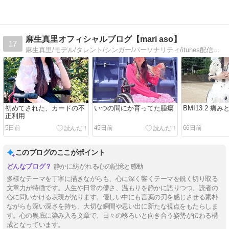
麻生真里オフィシャルブログ【mari aso】
17
麻生真里/モデル/タレント/シンガー/パーソナリティ/itunes配信中/CD発売中/podcast/ライブ/ブログ毎日更新/応援してくれたら凄く嬉しいです。
初めてされた、カードの不
いつの間にか育ってた腫瘍
BMI13.2 痛
正利用
5日前
45日前
66日前
このブログのここがポイント
静かに紡がれる心の記憶と感動
多様なテーマを丁寧に描きながらも、心に深く響くテーマを鋭く切り取る
文章力が特徴です。人生や日常の儚さ、温もりを静かに語りつつ、読者の
心に問いかける表現が光ります。優しい中にも言葉の刃を感じさせる素朴
ながらも深い深さを持ち、大切な瞬間や思い出に新たな視点をもたらしま
す。心の奥底に染み入る文章で、日々の移ろいと向き合う姿勢が伝わる構
成となっています。