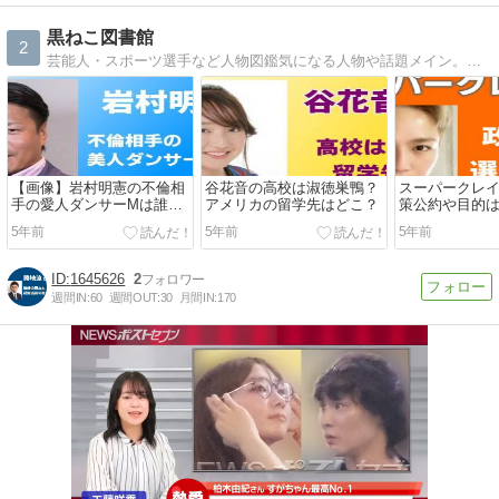
黒ねこ図書館
2
芸能人・スポーツ選手など人物図鑑気になる人物や話題メイン。これを知ればあなたは通。
【画像】岩村明憲の不倫相
谷花音の高校は淑徳巣鴨？
スーパークレ
手の愛人ダンサーMは誰？
アメリカの留学先はどこ？
策公約や目的
養育費ホントに払えない
選と都知事選
5年前
5年前
5年前
の？
1645626
2
週間IN:
60
週間OUT:
30
月間IN:
170