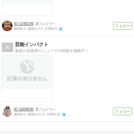
1249239
2
週間IN:
6
週間OUT:
6
月間IN:
9
芸能インパクト
30
最新の芸能界のニュースや情報を掲載中！
1609830
2
週間IN:
5
週間OUT:
10
月間IN:
15