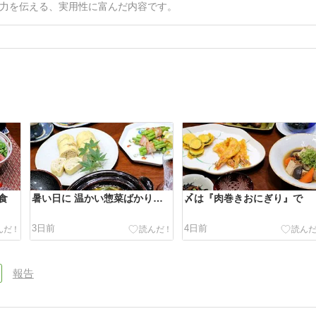
力を伝える、実用性に富んだ内容です。
。
食
暑い日に 温かい惣菜ばかり…
〆は『肉巻きおにぎり』で
3日前
4日前
報告