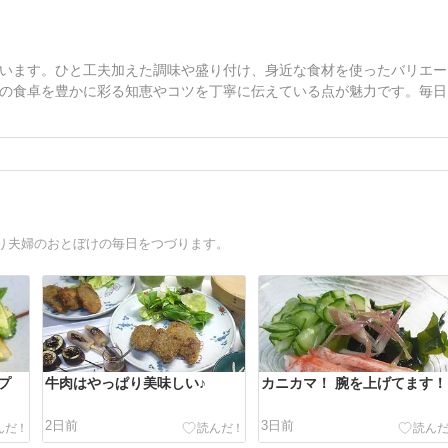
います。ひと工夫加えた調味や盛り付け、身近な食材を使ったバリエー
の食卓を豊かに彩る知恵やコツを丁寧に伝えている点が魅力です。毎日
り夫婦のおとぼけの毎日をつづります。
プ
牛肉はやっぱり美味しい♪
カニカマ！ 腕を上げてます！
2日前
3日前