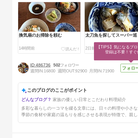
換気扇のお掃除を頼む
太刀魚を探してスーパー巡
【TIPS】気になるブロ
14時間前
2日前
登録は不要！すぐ
486736
502
週間IN:
16800
週間OUT:
92900
月間IN:
71900
このブログのここがポイント
到来物って？
家族の優しい日常とこだわり料理紹介
5日前
多彩な暮らしの一コマを綴る文章には、日々の料理や小さな
季節の食材や家庭の温もりを感じさせる表現が特徴で、親し