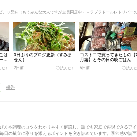
ごは
3日ぶりのブログ更新（すみま
コストコで買ってきたもの【
ーフ
せん）
月編】とその日の晩ごはん
て）
2日前
5日前
報告
び方や調理のコツをわかりやすく解説し、誰でも家庭で再現できるアイ
毎日の献立に彩りを添えるポイントを突き詰めています。季節感や誌面