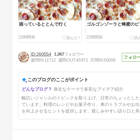
困っているととんで行く
ゴルゴンゾーラと蜂蜜のピ
22時間前
22時間前
260554
1,067
週間IN:
11712
週間OUT:
45972
月間IN:
50058
このブログのここがポイント
娘婿さんの大家族に会う
身近なテーマで多彩なアイデア紹介
3日前
幅広いジャンルのトピックを取り上げ、日常のちょっとした
ています。料理のレシピやお菓子作り、車のトラブルやお出
を向上させるヒントを提供します。親しみやすい語り口と具