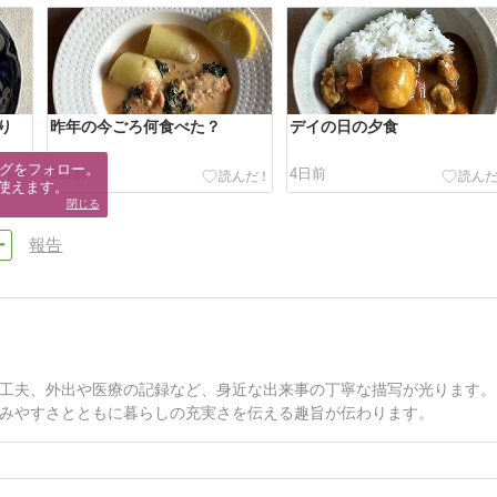
り
昨年の今ごろ何食べた？
デイの日の夕食
グをフォロー。

3日前
4日前
使えます。
閉じる
報告
工夫、外出や医療の記録など、身近な出来事の丁寧な描写が光ります。
みやすさとともに暮らしの充実さを伝える趣旨が伝わります。