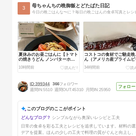
母ちゃんちの晩御飯とどたばた日記
3
夏休みのお昼ごはんに【トマト
コストコの食材でご馳走晩
の焼きうどん ノンバターホワ
ん（アメリカ産プライムビ
イトのせ】と引き続きコストコ
焼き肉用と炙りタコを使っ
10時間前
34時間前
祭り中
399344
366
週間IN:
5510
週間OUT:
45310
月間IN:
25950
このブログのここがポイント
今回のお悩み相談：タルタルソ
シンプルながら奥深いレシピと工夫
ースがおいしく作れない/モッ
タイナイビーフのステーキ肉を
6日前
日常の食卓を彩る工夫とレシピを追求しています。材料の選
使ってスタミナ晩ごはん
デアを提案。ほんの少しの工夫で料理の質がぐんと向上し、