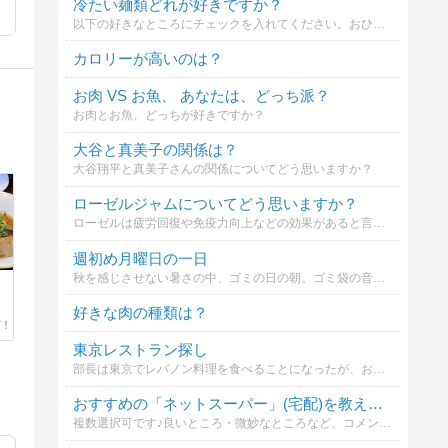
冷たい麺類どれが好きですか？
以下の好きなところにチェックを入れてください。おひとり何か所でも可能です。
カロリーが高いのは？
お肉 VS お魚、 あなたは、どっち派？
お肉とお魚、どっちが好きですか？
大谷と真美子の関係は？
大谷翔平と真美子さんの関係についてどう思いますか？
ローゼルジャムについてどう思いますか？
ローゼルは疲労回復や免疫力向上などの効果があると言われています。あなたはローゼルジャムに興味がありますか？
週初め月曜日の一日
秋を感じさせない暑さの中、ゴミの日の朝。ゴミ袋の音が苦手なレオ君のお話。
好きな肉の種類は？
東京レストラン探し
部長は東京でレバノン料理を食べることになったが、お店をどうやって見つけたか
おすすめの「ネットスーパー」(宅配)を教えてください！
複数選択可です♪良いところ・微妙なところなど、コメント頂けたら嬉しいです。