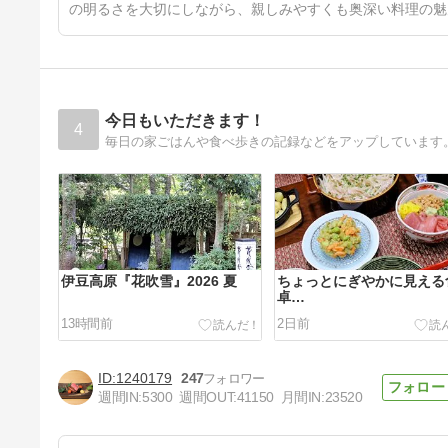
の明るさを大切にしながら、親しみやすくも奥深い料理の魅
今日もいただきます！
4
毎日の家ごはんや食べ歩きの記録などをアップしています
伊豆高原『花吹雪』2026 夏
ちょっとにぎやかに見える
卓…
13時間前
2日前
1240179
247
週間IN:
5300
週間OUT:
41150
月間IN:
23520