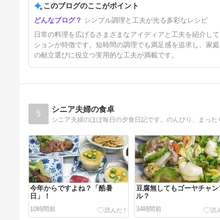
このブログのここがポイント
真夏の鍋料理もこれまた良し ♪
シンプル調理と工夫が光る多彩なレシピ
5日前
日常の料理を広げるさまざまなアイディアと工夫を紹介して
ションが特徴です。短時間の調理でも満足感を追求し、家庭
の献立選びに役立つ実用的な工夫が満載です。
シニア夫婦の食卓
5
シニア夫婦のほぼ毎日の夕食日記です。のんびり、まった
今年からですよね？「酷暑
豆腐無してもゴーヤチャン
日」！
ル？
10時間前
34時間前