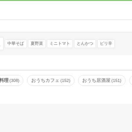
検索
中華そば
夏野菜
ミニトマト
とんかつ
ピリ辛
料理
おうちカフェ
おうち居酒屋
308
152
151