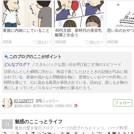
家族に内緒にしていること
40代主婦、新時代の美容乳
思い出のおや
酸菌と出会う
2日前
19日前
24日前
このブログのここがポイント
ノスタルジックな思い出を呼び起こす海のエピソード
日常のふとした瞬間に浮かぶ、海辺で過ごしたひとときの記憶が巧みに描
かれている。家族や温かな人間模様を軸に、昔懐かしいおやつや共有した
時間を通じて、心に染みる風景が表現されている。読めば、誰しもが胸の
奥にしまっていたノスタルジーが静かに蘇るだろう。
1229777
271
週間IN:
2820
週間OUT:
8030
月間IN:
7970
魅惑のここっとライフ
11
魔女の驚き毎日ブログ。ハーフの息子たちとインコ。ハーブ料理本出版しました！