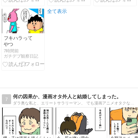
会計？
全て表示
フキハラって
やつ
7時間前
ガチデブ観察日記
何の因果か、漫画オタ外人と結婚してしまった。
7
ダラ奥な私と、エリートサラリーマン、 でも漫画アニメオタクな外国人夫との日常について、 毎日更新しています。