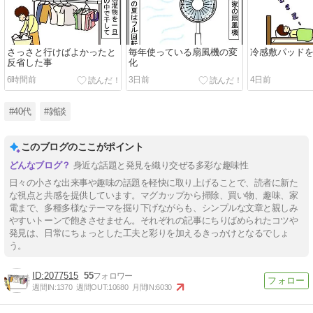
さっさと行けばよかったと
毎年使っている扇風機の変
冷感敷パッド
反省した事
化
6時間前
3日前
4日前
#40代
#雑談
このブログのここがポイント
身近な話題と発見を織り交ぜる多彩な趣味性
日々の小さな出来事や趣味の話題を軽快に取り上げることで、読者に新た
な視点と共感を提供しています。マグカップから掃除、買い物、趣味、家
電まで、多種多様なテーマを掘り下げながらも、シンプルな文章と親しみ
やすいトーンで飽きさせません。それぞれの記事にちりばめられたコツや
発見は、日常にちょっとした工夫と彩りを加えるきっかけとなるでしょ
う。
2077515
55
週間IN:
1370
週間OUT:
10680
月間IN:
6030