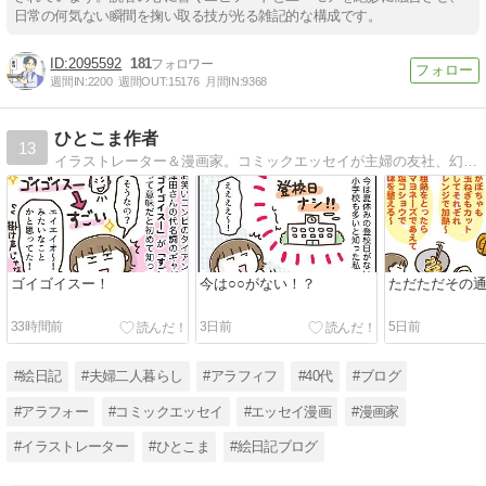
日常の何気ない瞬間を掬い取る技が光る雑記的な構成です。
2095592
181
週間IN:
2200
週間OUT:
15176
月間IN:
9368
ひとこま作者
13
イラストレーター＆漫画家。コミックエッセイが主婦の友社、幻冬舎、KADOKAWA、芳文社、イースト・プレス、ダイヤモンド社などから発売中です。
ゴイゴイスー！
今は○○がない！？
ただただその
33時間前
3日前
5日前
#絵日記
#夫婦二人暮らし
#アラフィフ
#40代
#ブログ
#アラフォー
#コミックエッセイ
#エッセイ漫画
#漫画家
#イラストレーター
#ひとこま
#絵日記ブログ