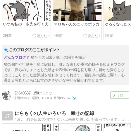
いつも私の一歩先を行く夫
マロちゃんのニッカポッカ
ゆるくなった
2日前
4日前
6日前
このブログのここがポイント
猫たちの日常と癒しの瞬間を描写
猫の個性や行動を丁寧に記録し、身近な癒しや季節の様子を伝えるブログ
です。彼らのちょっとした動きや表情の一瞬を切り取り、静かな愛らしさ
とほっこりとした空気感を感じさせてくれます。猫好きの感性に響く、心
温まる写真とともに日常のささやかな幸せが描かれています。
640557
150
週間IN:
1539
週間OUT:
5004
月間IN:
7137
にらもくの人生いろいろ 幸せの記録
17
40代 独身日常の何でもない出来事や思い出を綴っています。よろしくお願いいたします。