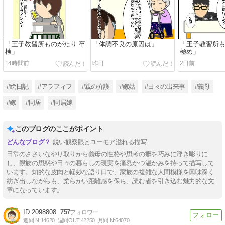
「王子教習所ものがたり 卒
「体調不良の原因は」
「王子教習所も
検」
極め」
14時間前
昨日
2日前
#絵日記
#アラフィフ
#親の介護
#嫁姑
#日々の出来事
#義母
#嫁
#同居
#同居嫁
このブログのここがポイント
鋭い観察眼とユーモア溢れる描写
日常のささいなやり取りから義母の性格や思考の癖を巧みに浮き彫りに
し、親族の思惑や日々の暮らしの現実を痛烈かつ温かみを持って描写して
います。知的な皮肉と軽妙な語り口で、家族の複雑な人間模様を興味深く
紡ぎ出しながらも、柔らかい距離感を保ち、読む者を引き込む魅力的な文
章になっています。
2098808
757
週間IN:
14620
週間OUT:
42250
月間IN:
64070