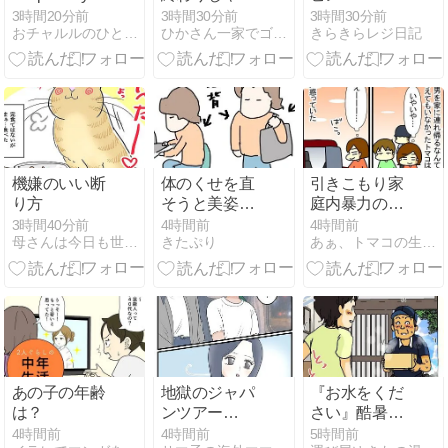
•̀ω•́ )/✧
かった「子宮
3時間20分前
3時間30分前
3時間30分前
おチャルルのひとり言
ひかさん一家でゴゴッゴッー！！
きらきらレジ日記
筋腫」４
機嫌のいい断
体のくせを直
引きこもり家
り方
そうと美姿勢
庭内暴力の中
を意識してた
学生を部屋か
3時間40分前
4時間前
4時間前
母さんは今日も世話をやく
きたぷり
あぁ、トマコの生きる道【マンガ】
ら、筋トレま
ら出した話⑫
で始めてまし
た♡
あの子の年齢
地獄のジャパ
『お水をくだ
は？
ンツアー
さい』酷暑の
【37】
中水を求めた
4時間前
4時間前
5時間前