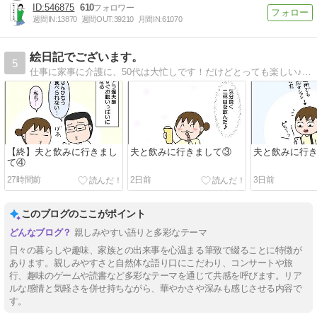
546875
610
週間IN:
13870
週間OUT:
39210
月間IN:
61070
絵日記でございます。
5
仕事に家事に介護に、50代は大忙しです！だけどとっても楽しい♪そんな日常を絵日記で書いています。
【終】夫と飲みに行きまし
夫と飲みに行きまして③
夫と飲みに行
て④
27時間前
2日前
3日前
このブログのここがポイント
親しみやすい語りと多彩なテーマ
日々の暮らしや趣味、家族との出来事を心温まる筆致で綴ることに特徴が
あります。親しみやすさと自然体な語り口にこだわり、コンサートや旅
行、趣味のゲームや読書など多彩なテーマを通じて共感を呼びます。リア
ルな感情と気軽さを併せ持ちながら、華やかさや深みも感じさせる内容で
す。