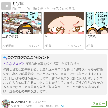
ミソ庫
18
目の下にゴルゴ線を患った中年乙女の絵日記
正解の食器
🫰
作業系
20時間前
2日前
3日前
このブログのここがポイント
身近な出来事を鋭く描写した多彩な視点
多彩な日常の出来事を短い文章とユーモラスな表現で綴るスタイルが特徴
です。暑さや雑草掃除、身の回りの嫌な出来事に対する着目と淡淡とした
語り口が独特の味を生み出します。感情や風景を冗長に表現せず、シンプ
ルながらも心に刺さるエッセンスを屈指しています。普段の生活のなかの
ささやかなホンネや風刺を自然に取り入れ、一つ一つの短文が共感を呼
び、読者の心の共振を誘います。
2069517
54
週間IN:
1370
週間OUT:
10100
月間IN:
5970