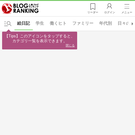
リーダー
ログイン
メニュー
絵日記
学生
働くヒト
ファミリー
年代別
日々の出
【Tips】このアイコンをタップすると、

カテゴリ一覧を表示できます。
閉じる