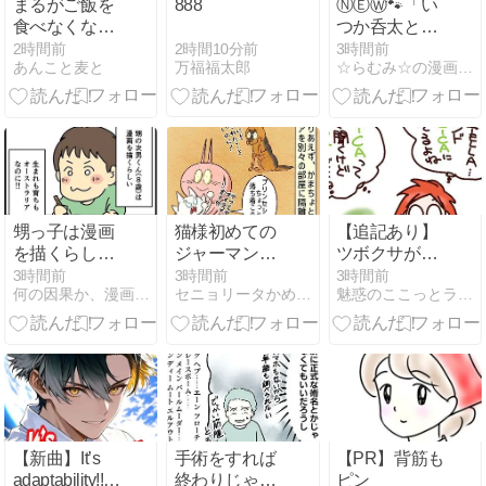
まるがご飯を
888
ⓃⒺⓌ🐾「い
食べなくなっ
つか呑太とフ
た８
ネちゃんのコ
2時間10分前
2時間前
3時間前
万福福太郎
あんこと麦と
☆らむみ☆の漫画ブログ裸夢ＭＩＸ
ラボイラスト
も描けたら
💕」
甥っ子は漫画
猫様初めての
【追記あり】
を描くらしい
ジャーマンシ
ツボクサが主
ので
ェパード②
役！夏の強い
3時間前
3時間前
3時間前
何の因果か、漫画オタ外人と結婚してしまった。
セニョリータかめのバルセロナ生活
魅惑のここっとライフ
日差しのこ
ろ。
【新曲】It’s
手術をすれば
【PR】背筋も
adaptability!!(
終わりじゃな
ピン