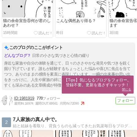
猫の余命宣告⑤何が君のし
こんな偶然あり得る？
猫の余命宣告
あわせ？
ます
15時間前
昨日
3日前
このブログのここがポイント
日常の小さな気づきと心情の綴り
身近な家族や自分の体験を通じて、日々のささやかな発見や気づきを鋭く
掘り下げています。誰もが経験するちょっとした悩みや喜びに焦点を当て
つつ、ありのままの感情を素直に表現しています。一瞬の出来事や思い出
をきっかけに、人生や家族の絆について改めて考えさせられる、親しみや
【Tips】気になるブログをフォロー。

登録不要。更新を逃さずキャッチ！
すくも深みのある文章構成が特徴です。
閉じる
1981919
770
週間IN:
16974
週間OUT:
69561
月間IN:
72090
7人家族の真ん中で。
2
姑と姑妹を看取り、背負うものも減ってきたお気楽毎日をブログで更新。心に描いた夫婦の未来予想図は思ったとおりにかなえられていくのか…？