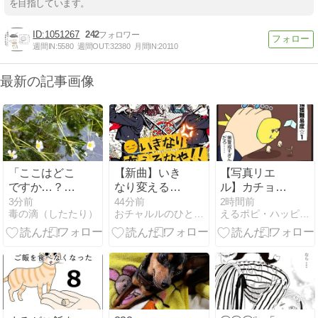
を目指しています。
1051267
242
週間IN:
5580
週間OUT:
32380
月間IN:
20110
最新の記事画像
「ここはどこ
【新曲】いき
【写真リエ
ですか…？」
なり変えるな
ル】カチョの
- 駅と不審者
や!!(┛◉Д◉)┛
捕獲難易度☆
3分前
44分前
2時間前
毒の滴（したたり）
おチャルルのひとり言
えるポピ・ハッピーオタクライフ
と私。
彡┻━┻
１
【#UI改悪供
養祭 】