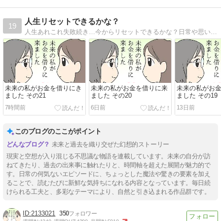
人生リセットできるかな？
19
人生あれこれ失敗続き…今からリセットできるかな？日常や思い出、創作、パロディ…その他もろもろ何でもありのマンガブログです。
未来の私がお金を借りにき
未来の私がお金を借りに来
未来の私がお
ました その21
ました その20
ました その19
7時間前
6日前
13日前
このブログのここがポイント
未来と過去を織り交ぜた幻想的ストーリー
現実と空想が入り混じる不思議な物語を連載しています。未来の自分が訪
ねてきたり、過去の出来事に触れたりと、時間軸を超えた展開が魅力的で
す。日常の何気ないエピソードに、ちょっとした魔法や驚きの要素を加え
ることで、読むたびに新鮮な気持ちになれる内容となっています。毎日続
けられる工夫と、多彩なテーマにより、自然と引き込まれる作品群です。
2133021
350