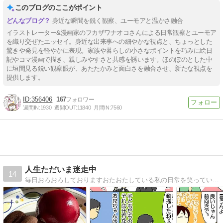
このブログのここがポイント
身近な瞬間を鋭く観察、ユーモアと温かさ融合
イラストレーター&漫画家のフカザワナオコさんによる日常観察とユーモア
を織り交ぜたエッセイ。身近な出来事への細やかな視点と、ちょっとした
驚きや発見を軽やかに表現。家族や暮らしの小さなポイントを巧みに絵日
記やコマ漫画で描き、親しみやすさと共感を誘います。ほのぼのとした中
に垣間見る鋭い観察眼が、あたたかみと面白さを融合させ、新たな視点を
提供します。
356406
167
週間IN:
1930
週間OUT:
11840
月間IN:
7560
人生ただいま迷走中
14
毎日おろおろしておりますおたおたしている私の日常を笑っていただければこれ幸い