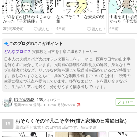
手術をすれば終わりじゃな
なんでそこ？！な愛犬の寝
手術をすれば
かった「子宮筋腫」４
相
かった「子宮
3時間30分前
4日前
6日前
このブログのここがポイント
実体験と日常を丁寧に綴るストーリー
日本人の夫婦とパグ犬のオランダ暮らしをテーマに、医療や日常の出来事
を飾らずに紹介しています。入院費の詳細や保険制度の解説、身近なトラ
ブル解決方法など、リアルな体験を通じて親近感を高めているのが特徴で
す。親しみやすさとともに、具体的な制度や費用についても触れ、読者の
生活に役立つ視点を提供しています。多彩なエピソードを織り交ぜなが
ら、生活のリアルを鋭く、分かりやすく描き出しています。
2043548
138
週間IN:
1670
週間OUT:
11390
月間IN:
5850
おそらくその平凡こそ幸せ(猫と家族の日常絵日記）
16
黒猫2匹と家族との日常絵日記です。毎日更新