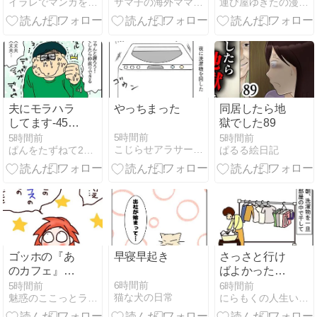
イラレでマンガを描く
サマ子の海外ママじゃーなる
運び屋ゆきたの漫画な日常
配達員の悲劇
夫にモラハラ
やっちまった
同居したら地
してます-459-
獄でした89
謝って仲直り
5時間前
5時間前
5時間前
こじらせアラサーの人生日記
ぱんをたずねて2000里ちょい
ぱるる絵日記
ゴッホの『あ
早寝早起き
さっさと行け
のカフェ』驚
ばよかったと
愕の事実① ま
反省した事
6時間前
5時間前
6時間前
猫な犬の日常
魅惑のここっとライフ
にらもくの人生いろいろ 幸せの記録
さかの売り上
げ隠し・不正