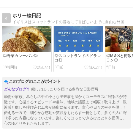
ホリー絵日記
4
イギリスはスコットランドの僻地にて香ばしいまでに自由な外国人夫と年子の娘達に振り回される日常を描いてます。
◎野菜カレーパン◎
◎スコットランドのドラレ
◎M＆Sと街散
コ◎
ラン◎
18時間前
3日前
5日前
このブログのここがポイント
癒しとほっこりを届ける多彩な日常描写
動物や家族、暮らしの中の小さな出来事を温かくユーモラスに綴るのが特
徴です。心温まるエピソードや趣味、地域の話題まで幅広く取り上げ、親
近感と癒しを呼び込む工夫が随所に光ります。童心や日々の幸せを優しく
伝える一方で、細やかな感動や笑顔をもたらす一冊として、多くの人に寄
り添った内容になっています。楽しくてほっとできるひとときを提供し、
心のゆとりをもたらします。