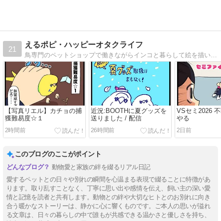
えるポピ・ハッピーオタクライフ
21
鳥専門のペットショップで働きながらインコと暮らして絵を描いてゲームするオタクの絵日記
【写真リエル】カチョの捕
近況:BOOTHに夏グッズを
VSセミ2026 不
獲難易度☆１
送りました / 配信
やる
2時間前
26時間前
2日前
このブログのここがポイント
動物愛と家族の絆を綴るリアル日記
愛するペットとの日々や別れの瞬間を心温まる表現で綴ることに特徴があ
ります。取り乱すことなく、丁寧に思い出や感情を伝え、飼い主の深い愛
情と記憶を読者と共有します。動物との絆や大切なヒトとのお別れに向き
合う暖かなストーリーは、静かに心に響くものです。ご本人の思いが溢れ
る文章は、日々の暮らしの中で誰もが共感できる温かさと優しさを持ち、