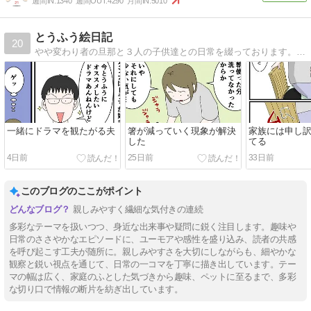
週間IN:
1340
週間OUT:
4290
月間IN:
5010
とうふう絵日記
20
やや変わり者の旦那と３人の子供達との日常を綴っております。ブログリニューアルしました。
一緒にドラマを観たがる夫
箸が減っていく現象が解決
家族には申し
した
てる
4日前
25日前
33日前
このブログのここがポイント
親しみやすく繊細な気付きの連続
多彩なテーマを扱いつつ、身近な出来事や疑問に鋭く注目します。趣味や
日常のささやかなエピソードに、ユーモアや感性を盛り込み、読者の共感
を呼び起こす工夫が随所に。親しみやすさを大切にしながらも、細やかな
観察と鋭い視点を通じて、日常の一コマを丁寧に描き出しています。テー
マの幅は広く、家庭のふとした気づきから趣味、ペットに至るまで、多彩
な切り口で情報の断片を紡ぎ出しています。