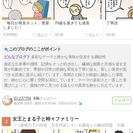
「毎日が発見ネット」更新
70歳を過ぎても成長
丁寧語
しました！
27時間前
3日前
6日前
このブログのここがポイント
多彩なテーマと静かな筆致が交差する継続性
身近な出来事や感情、記憶をそっと紡ぎ出し、繊細な観察と共感を促す文
章が印象的です。季節や日常の些細な変化を丁寧に捉え、新しい発見や気
づきを読者に提示し続けています。長閑さと鋭さが絶妙に融合した筆致
が、静かに心に響く空間を演出しています。テーマの多彩さと一貫した筆
運びによって、孤独の中に見つかる温もりや真実を静かに伝えています。
237704
696
週間IN:
15870
週間OUT:
47540
月間IN:
67030
女王とまる子と時々ファミリー
3
一つ屋根の下の同居、完全同居している義母との嫁姑問題、介護に対する嫁の愚痴メインのブログです。