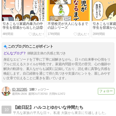
引きこもり家庭内暴力の中
不登校児が大人になるまで
引きこもり家
学生を部屋から出した話⑫
の話シリーズ
学生を部屋か
4時間前
17時間前
28時間前
このブログのここがポイント
体験談主体の共感と気づき
身近なエピソードを丁寧に丁寧に紐解きながら、日々の出来事や心情をリ
アルに伝えるスタイルが特色です。家庭内問題や育児の苦労、心の傷跡や
解決の軌跡を、素人ながらも誠実に記録しており、読む者に真摯な共感を
喚起します。自己経験を通じて得た気づきや支援のヒントを、親しみやす
い文章で伝えることに重きを置いています。
302385
188
週間IN:
2936
週間OUT:
35760
月間IN:
12472
【絵日記】ハルコとゆかいな仲間たち
10
平凡な家族の平凡な日々。私達 大阪から東京に引越しました。