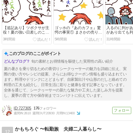
【追記あり】ツボクサが主
ゴッホの『あのカフェ』驚
入るのに列が
役！夏の強い日差しのこ
愕の事実① まさかの売り上
があり出ても
ろ。
げ隠し・不正会計？
ｗ
3時間前
5時間前
31時間前
このブログのここがポイント
旬の素材とお得情報を駆使した実用性の高い紹介
夏の暑さを乗り切るための青切りシークヮーサーの魅力を詳細に伝え、実
際の使い方やレシピの提案、さらにお得なクーポン情報も盛り込まれてい
ます。料理やドリンクにとどまらず、自家製出汁や山形のだしと絡めての
料理の工夫も紹介し、日常生活に彩りと健康を促す記事となっています。
全体を通じて、シークヮーサーの新たな魅力や工夫した楽しみ方を提案
し、夏季の育て方や保存術までコンパクトに伝えています。
727305
176
週間IN:
2610
週間OUT:
20930
月間IN:
13400
かもちろぐ 〜転勤族 夫婦二人暮らし〜
12