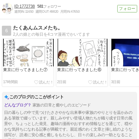
1772738
581
週間IN:
11650
週間OUT:
49820
月間IN:
47650
たくあんムスメたち。
6
2人の娘との毎日を4コマ漫画でかいてます
東京に行ってきました⑦
東京に行ってきました⑥
東京に行って
17時間前
2日前
3日前
このブログのここがポイント
家族の日常と癒やしのエピソード
日の暮らしの中で見つけたささやかな出来事や家族のやりとりを温かみの
ある筆致で綴っています。親しみやすい登場人物たちが織り成す日常の風
景や、ちょっとした発見、趣味の漫画やおすすめ情報などを通じて、穏や
かな気持ちになれる記事が満載です。親近感のわく文章と挿し絵のような
描写が、読者に安心感と癒しをもたらし、日々の楽しみの一助となること