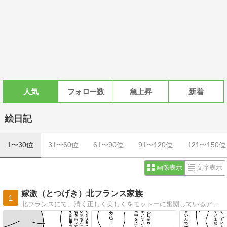
人気
フォロー数
急上昇
新着
絵日記
1〜30位
31〜60位
61〜90位
91〜120位
121〜150位
画像表示
文字表示
嫁激（とつげき）北フランス家族
1
北フランスにて、清く正しく美しくをモットーに奮闘しているアラサー母の絵日記です。