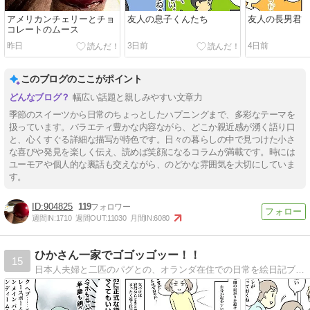
アメリカンチェリーとチョ
友人の息子くんたち
友人の長男君
コレートのムース
昨日
3日前
4日前
このブログのここがポイント
幅広い話題と親しみやすい文章力
季節のスイーツから日常のちょっとしたハプニングまで、多彩なテーマを
扱っています。バラエティ豊かな内容ながら、どこか親近感が湧く語り口
と、心くすぐる詳細な描写が特色です。日々の暮らしの中で見つけた小さ
な喜びや発見を楽しく伝え、読めば笑顔になるコラムが満載です。時には
ユーモアや個人的な裏話も交えながら、のどかな雰囲気を大切にしていま
す。
904825
119
週間IN:
1710
週間OUT:
11030
月間IN:
6080
ひかさん一家でゴゴッゴッー！！
15
日本人夫婦と二匹のパグとの、オランダ在住での日常を絵日記ブログで描いてます。