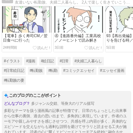
友達いない転勤族、夫婦二人暮らし。 2人で楽しく生きていこうと決めました。 日常の事など。
【電車】歩く寿司CM／翌
④【進路番外編】工業高校
93【再出発編
日食べに行った
／ノーヒントで読み解き
りを告げる時
なる時９
24時間前
3日前
5日前
#イラスト
#漫画
#絵日記
#日常
#夫婦二人暮らし
#日常絵日記
#転勤族
#転勤
#コミックエッセイ
#エッセイ漫画
#転勤族の妻
このブログのここがポイント
多ジャンル交錯、等身大のリアル描写
多彩なテーマを扱う漫画風の記事が特徴です。日常のちょっとした出来事
から仕事の裏側、過去の思い出まで、多角的に表現しています。作者のユ
ーモアや親しみやすさを感じさせつつ、共感を呼ぶ内容が多く、具体的な
エピソードを交えながらも過剰な説明を避けてサラリと読ませる工夫が施
されています。読者の心に響くエピソードとユーモアを絶妙に融合させ、