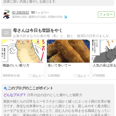
読者に深い共感と癒やしを届けます。
2062632
90
週間IN:
1305
週間OUT:
2520
月間IN:
6790
母さんは今日も世話をやく
22
お家大好きな小心者の母（私）と、娘と、猫3匹の日常のまんがです。（夫もたまに…）。
機嫌のいい断り方
巻いて巻いて〜
人気の座は揺
3時間40分前
11時間前
27時間前
このブログのここがポイント
日常のほのぼのとした癒やしと観察力
家族や猫たちの日常をユーモラスかつ温かく綴ったエッセイ調の文章が魅
力です。身近な出来事やちょっとした困りごとを、親しみやすく最大限に
ユーモアを交えつつ伝えることで、読む人の心を和ませる構成となってい
ます。特に、家族や猫との微笑ましいやりとりやちょっとした発見を通じ