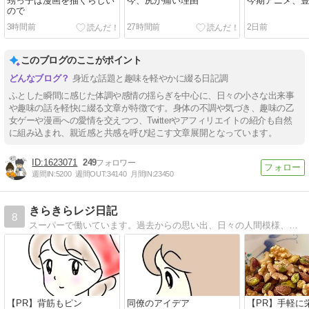
甥っ子は漫画を描くらしい
今、尻が痛い理由
今期アニメ、
ので
3時間前
27時間前
2日前
このブログのここがポイント
身近な話題と趣味を軽やかに綴る日記調
ふとした瞬間に感じた体調や感情の揺らぎを中心に、日々の小さな出来事
や趣味の話を軽快に綴る文章が特徴です。身体の不調や気づき、趣味の乙
女ゲーや漫画への愛情を交えつつ、Twitterやアフィリエイトの紹介も自然
に組み込まれ、親近感と共感を呼び起こす文章展開となっています。
1623071
249
週間IN:
5200
週間OUT:
34140
月間IN:
23450
きらきらレジ日記
8
スーパーで働いています。過去からの思い出、日々の人間模様、私目線のレジあるある等を描いています。
【PR】背筋もピン
同僚のアイデア
【PR】手軽に