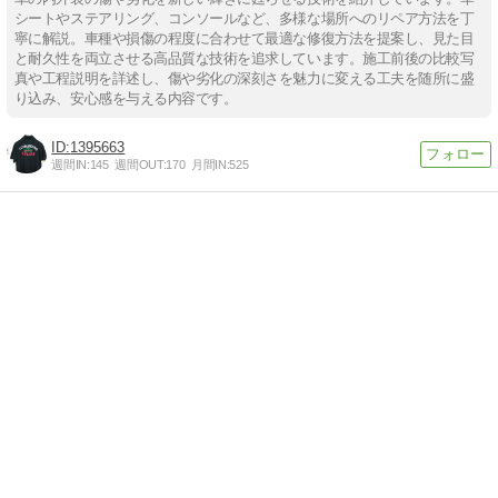
シートやステアリング、コンソールなど、多様な場所へのリペア方法を丁
寧に解説。車種や損傷の程度に合わせて最適な修復方法を提案し、見た目
と耐久性を両立させる高品質な技術を追求しています。施工前後の比較写
真や工程説明を詳述し、傷や劣化の深刻さを魅力に変える工夫を随所に盛
り込み、安心感を与える内容です。
1395663
週間IN:
145
週間OUT:
170
月間IN:
525