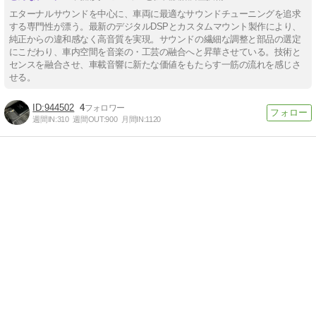
エターナルサウンドを中心に、車両に最適なサウンドチューニングを追求
する専門性が漂う。最新のデジタルDSPとカスタムマウント製作により、
純正からの違和感なく高音質を実現。サウンドの繊細な調整と部品の選定
にこだわり、車内空間を音楽の・工芸の融合へと昇華させている。技術と
センスを融合させ、車載音響に新たな価値をもたらす一筋の流れを感じさ
せる。
944502
4
週間IN:
310
週間OUT:
900
月間IN:
1120