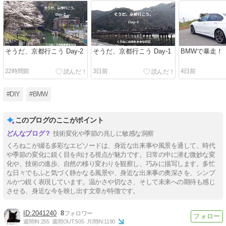
そうだ、京都行こう Day-2
そうだ、京都行こう Day-1
BMWで暴走！
22時間前
3日前
4日前
#DIY
#BMW
このブログのここがポイント
技術変化や季節の兆しに敏感な洞察
くろねこが綴る多彩なエピソードは、身近な出来事や風景を通して、時代
や季節の変化に鋭く目を向ける視点が魅力です。日常の中に潜む微妙な変
化や、技術の進歩、自然の移り変わりを観察し、巧みに描写します。多忙
な日々でもふと気づく静かなる風景や、身近な出来事の奥深さを、シンプ
ルかつ鋭く表現しています。温かさや切なさ、そして未来への期待も感じ
させる、身近な今を映し出す文章が特徴です。
2041240
8
週間IN:
255
週間OUT:
505
月間IN:
1190