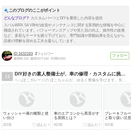
このブログのここがポイント
カスタムパーツとDIYを重視した内容を提供
スバルWRX S4 VBHの改造やメンテナンスに関する実用的な情報を中心に
構成されています。パフォーマンスアップや見た目の向上、操作性の改善
など、多彩なテーマを掘り下げており、専門知識や実験結果を交えながら
読者の理解を深める工夫を凝らしています。
1632193
2
週間IN:
210
週間OUT:
160
月間IN:
830
DIY好きの素人整備士が、車の修理・カスタムに挑戦中！
13
へっぽこガレージの ぽこちゃんが、ゆるく整備を学びます。失敗談も隠さずに。ぜひブログ記事内のバナーをポチッとお願いします。
ウォッシャー液の種類と使
車のエアコンから異音がす
ブレーキフル
い分け
る原因とは？
と取り扱い注
3日前
4日前
4日前