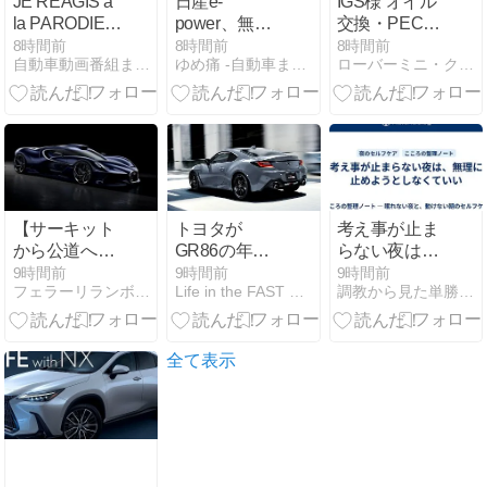
JE RÉAGIS à
日産e-
IGS様 オイル
la PARODIE
power、無給
交換・PECS
En SAH :
油で1980km走
点検からのブ
8時間前
8時間前
8時間前
自動車動画番組まとめ毎日更新
ゆめ痛 -自動車まとめブログ-
ローバーミニ・クラシックミニ専門店キャメルオート
Jujutsu Kaisen
行しギネス記
レーキ系整備
S3 de AKA ! |
録を達成
でお預かりで
REACT
す。
【サーキット
トヨタが
考え事が止ま
から公道へ】
GR86の年次
らない夜は、
ボリードベー
改良モデルを
無理に止めよ
9時間前
9時間前
9時間前
フェラーリランボルギーニニュース
Life in the FAST LANE.
調教から見た単勝複勝買い目の競馬予想
スのワンオフ
発表、「ソリ
うとしなくて
モデルBugatti
ッドグレー」
いい
Destrier初披露
復活に加え
「アクセル、
全て表示
ステアリン
グ、シフトの
作り込み」を
深化。内装で
は初代86への