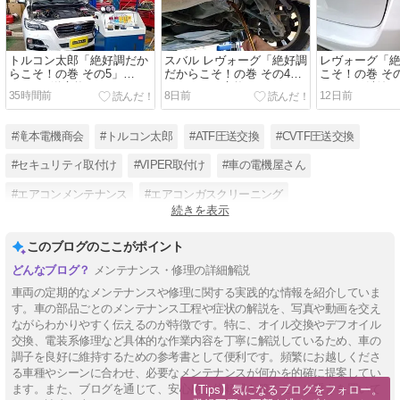
トルコン太郎「絶好調だか
スバル レヴォーグ「絶好調
レヴォーグ「
らこそ！の巻 その5」
だからこそ！の巻 その4」
こそ！の巻 そ
CVTF圧送交換
デフオイル交換
ーライン洗浄
35時間前
8日前
12日前
#滝本電機商会
#トルコン太郎
#ATF圧送交換
#CVTF圧送交換
#セキュリティ取付け
#VIPER取付け
#車の電機屋さん
#エアコンメンテナンス
#エアコンガスクリーニング
続きを表示
#クーラーガスクリーニング
#電装品組合
#エアコンが効かない
このブログのここがポイント
メンテナンス・修理の詳細解説
車両の定期的なメンテナンスや修理に関する実践的な情報を紹介していま
す。車の部品ごとのメンテナンス工程や症状の解説を、写真や動画を交え
ながらわかりやすく伝えるのが特徴です。特に、オイル交換やデフオイル
交換、電装系修理など具体的な作業内容を丁寧に解説しているため、車の
調子を良好に維持するための参考書として便利です。頻繁にお越しくださ
る車種やシーンに合わせ、必要なメンテナンスが何かを的確に提案してい
ます。また、ブログを通じて、安心感と信頼感を築くことに重きを置いて
【Tips】気になるブログをフォロー。
