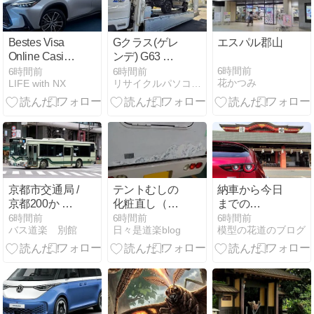
ージ
Bestes Visa
Gクラス(ゲレ
エスパル郡山
Online Casino:
ンデ) G63 納
Ein
車！
6時間前
6時間前
6時間前
花かつみ
LIFE with NX
リサイクルパソコンビーグル代表ブログ
umfassender
Leitfaden für
Spieler mit 15
Jahren
Erfahrung
京都市交通局 /
テントむしの
納車から今日
京都200か ・
化粧直し（中
までの
989 （989）
編）
MAZDA3いじ
6時間前
6時間前
6時間前
バス道楽 別館
日々是道楽blog
模型の花道のブログ
りのまとめ そ
の1