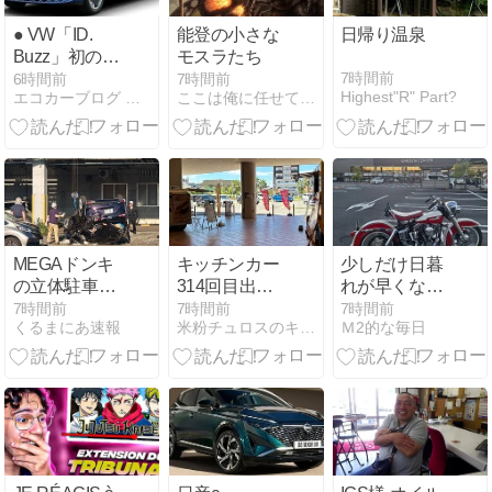
● VW「ID.
能登の小さな
日帰り温泉
Buzz」初の限
モスラたち
定車『1st
7時間前
6時間前
7時間前
Highest"R" Part?
エコカーブログ 【最新のクルマ情報満載】
ここは俺に任せて先に行け
Anniversary
Edition』を発
売
MEGAドンキ
キッチンカー
少しだけ日暮
の立体駐車場
314回目出
れが早くなっ
から車が落下
店！キセラ川
た気がして、
7時間前
7時間前
7時間前
くるまにあ速報
米粉チュロスのキッチンカーMOGOchu
Ｍ2的な毎日
車を運転して
西オアシスタ
いた77歳男性
ウンでした！
が意識不明 助
手席の妻は腰
を骨折