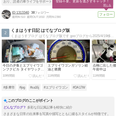
登録不要。更新を逃さずキャッチ！
おり、読者の車ライフをサポートしています。
閉じる
1313340
38
週間IN:
510
週間OUT:
1810
月間IN:
2390
くまはうす日記 はてなブログ版
2
くまはうすブログ はてなブログ版です gooブログから2025/4/19移転しました
今日の夕食とエブリイワゴ
エブリイワゴンガソリン給
点検に出した
ンフクピカ タイヤワックス
油と燃費
午前中は
掛け
10時間前
11時間前
11時間前
#多摩市
#jog
#sa16j
#エブリイワゴン
#DA17W
このブログのここがポイント
多彩な日記風記事を軽快に紹介
さまざまな日常の出来事を写真や描写とともに綴るスタイルが特徴です。