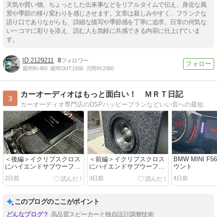
天気や買い物、ちょっとした出来事などをリアルタイムで伝え、身近な風
景や季節の移り変わりを感じさせます。文章は親しみやすく、フランクな
語り口でありながらも、詳細な描写や季節感を丁寧に追求。日常の何気な
い一コマに彩りを添え、読む人も気軽に共感できる内容に仕上げていま
す。
2129211
8
週間IN:
480
週間OUT:
1660
月間IN:
2080
カーオーディオはもっと面白い！ ＭＲＴ日記
3
カーオーディオ専門店のDSPハッピープランなどいい音への最短距離をご提案。
＜後編＞イクリプスクロス
＜前編＞イクリプスクロス
BMW MINI F
にハイエンドサブウーファ
にハイエンドサブウーファ
ウント
ー
ー
2日前
3日前
4日前
このブログのここがポイント
高品質スピーカーと独自設計調整技術