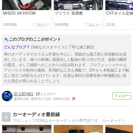
MH22S SKYATOM
プリウス 音調整
CVTオイル交
10時間前
34時間前
3日前
このブログのここがポイント
詳細なカスタマイズと丁寧な施工解説
車のオーディオやカスタム作業を中心に、実践的な施工例と技術解説を提
供しています。個々の車種に最適化した配線や取り付け方法、最新の機材
の選定、そして細部へのこだわりが読み取れます。プロフェッショナルな
アドバイスや制作の裏側、実用的な工夫も満載で、DIYから本格施工まで幅
広く役立つ内容を心がけています。読者は車内の音響改善や映像配信に新
たな視点が得られることでしょう。
1307401
12
週間IN:
260
週間OUT:
1390
月間IN:
1230
カーオーディオ最前線
6
プロショップTOMはカーオーディオの専門店です。カーオーディオの情報からグルメや愛犬の話題もときどき書いてます。