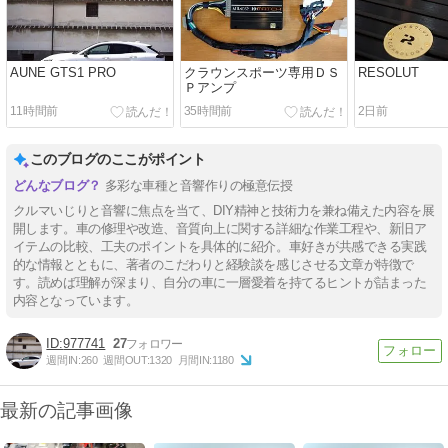
AUNE GTS1 PRO
クラウンスポーツ専用ＤＳ
RESOLUT
Ｐアンプ
11時間前
35時間前
2日前
このブログのここがポイント
多彩な車種と音響作りの極意伝授
クルマいじりと音響に焦点を当て、DIY精神と技術力を兼ね備えた内容を展
開します。車の修理や改造、音質向上に関する詳細な作業工程や、新旧ア
イテムの比較、工夫のポイントを具体的に紹介。車好きが共感できる実践
的な情報とともに、著者のこだわりと経験談を感じさせる文章が特徴で
す。読めば理解が深まり、自分の車に一層愛着を持てるヒントが詰まった
内容となっています。
977741
27
週間IN:
260
週間OUT:
1320
月間IN:
1180
最新の記事画像