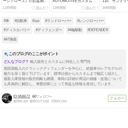
ージアローズ）のお盆期間
AUTOMOTIVEカスタム車
110、サント
のスケジュール。
両！2015y ディフェンダー
クのお車です
11時間前
12時間前
34時間前
90SW 2.2
#車
#自動車
#suv
#ランドローバー
#レンジローバー
#ディスカバリー
#ディフェンダー
#4輪駆動
#DEFENDER
#AT換装
このブログのここがポイント
輸入販売とカスタムに特化した専門性
英国直輸入のクラシックディフェンダーを中心に、絶版車やレアモデルの
魅力を深く掘り下げています。標準仕様からカスタムまで幅広く紹介し、
最新入庫情報や販売戦略も網羅。車両の詳細や周辺の補修・改造について
も具体的に解説し、車愛好家にとって有益な情報を発信しています。
958672
60
週間IN:
260
週間OUT:
1050
月間IN:
1150