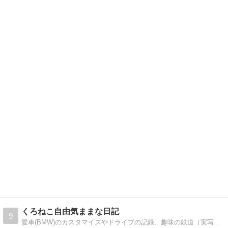
くろねこ自由気ままな日記
9
愛車(BMW)のカスタマイズやドライブの記録、趣味の鉄道（実写・模型）も気ままにつづります。また、PCやネットワークなどの情報もときどき投稿します。どうぞ、よろしくお願いします。