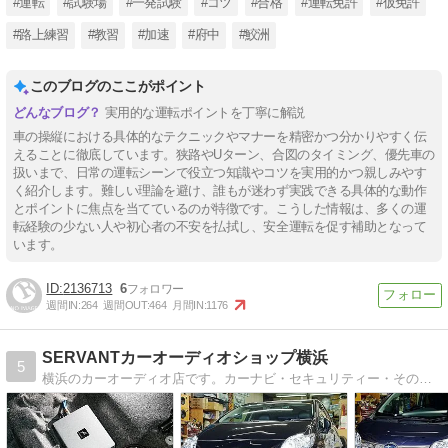
#運転
#試験場
#一発試験
#コツ
#合格
#運転免許
#仮免許
#路上練習
#教習
#加速
#府中
#鮫洲
このブログのここがポイント
実用的な運転ポイントを丁寧に解説
車の操縦における具体的なテクニックやマナーを精密かつ分かりやすく伝
えることに徹底しています。狭路やUターン、合図のタイミング、優先車の
扱いまで、日常の運転シーンで役立つ知識やコツを実用的かつ親しみやす
く紹介します。難しい理論を避け、誰もが迷わず実践できる具体的な動作
とポイントに焦点を当てているのが特徴です。こうした情報は、多くの運
転経験の少ない人や初心者の不安を払拭し、安全運転を促す補助となって
います。
2136713
6
週間IN:
264
週間OUT:
464
月間IN:
1176
SERVANTカーオーディオショップ横浜
5
横浜のカーオーディオ店です。カーナビ・セキュリティー・その他電装品・LED・整備・板金塗装まで色々やっています。