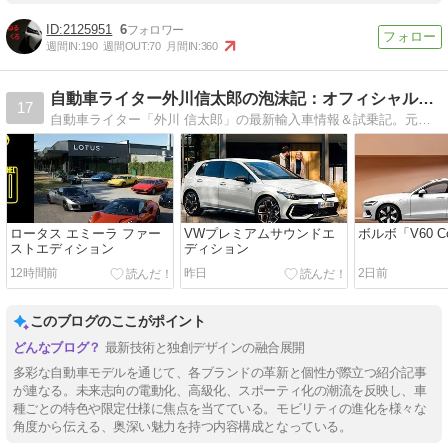
2125951
6
週間IN:
190
週間OUT:
70
月間IN:
360
自動車ライター外川信太郎の泡沫記：オフィシャルブログ
17
自動車ライター「外川 信太郎」の最新輸入車情報＆試乗記。元テストドライバー、大手輸入車専門誌編集顧問を経てフリーに。この道25年のキャリアで最新輸入車情報を毎日お伝えします。愛車は日本上陸第一号車のルノートゥインゴとVWポロ、小ベンツ。
ロータス エミーラ ファー
VWプレミアムサウンドエ
ボルボ「V60 Co
ストエディション
ディション
12時間前
昨日
2日前
このブログのここがポイント
最新技術と独創デザインの融合展開
多彩な自動車モデルを通じて、各ブランドの革新と個性が際立つ紹介記事
が連なる。未来志向の電動化、高級化、スポーティ化の潮流を反映し、車
種ごとの特色や限定仕様に焦点を当てている。モビリティの進化を様々な
角度から伝える、奥深い魅力を持つ内容構成となっている。