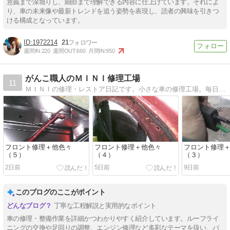
意義まで深堀りし、細部まで理解できる内容に仕上げています。それによ
り、車の未来像や最新トレンドを追う姿勢を表現し、読者の興味を引きつ
ける構成となっています。
1972214
21
週間IN:
220
週間OUT:
660
月間IN:
950
がんこ職人のＭＩＮＩ修理工場
11
ＭＩＮＩの修理・レストア日記です。小さな車の修理工場。毎日いろいろなＭＩＮＩを直しています！
フロント修理＋他色々
フロント修理＋他色々
フロント修理
（５）
（４）
（３）
2日前
5日前
9日前
このブログのここがポイント
丁寧な工程解説と実用的なポイント
車の修理・整備作業を詳細かつわかりやすく紹介しています。ルーフライ
ニングの交換や足回りの調整、エンジン修理など多彩なテーマを扱い、パ