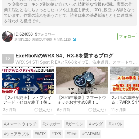
ーツ交換やコーキング剤の使い方といった技術的な情報も掲載。実際の作
業工程とともにちょっとしたコツや注意点も伝え、DIYに役立つ内容となっ
ています。作業の流れを追うことで、読者は車の基礎知識とともに達成感
を味わえる構成です。
624058
9
週間IN:
210
週間OUT:
660
月間IN:
1120
ExeRtioNのWRX S4、RX-8を愛するブログ
12
WRX S4 STI Sport R EXとRX-8タイプE、洗車道具、スマートウォッチなどのガジェットについてひたすらレビューし続けているブログです。Amazon購入額年間100万オーバーの忖度なしガチレビュー！
【スバル純正】レ・プレイ
【2026年最新】スマートウ
スバルの車検
アード・ゼロが終了！後継
ォッチおすすめ6選！
る！?WRX S4
「STIアドバンスドオイ
Pixel/Garmin両使いのガジ
私が明細を大
3ヶ月前
6ヶ月前
11ヶ月前
ル」との違いを徹底解説
ェットオタクが目的別に厳
選
#スマートウォッチ
#ジャガー
#ガーミン
#マツダ
#スバル
#ウェアラブル
#WRX
#RX8
#Fitbit
#GARMIN