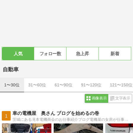
人気
フォロー数
急上昇
新着
自動車
1〜30位
31〜60位
61〜90位
91〜120位
121〜150位
画像表示
文字表示
車の電機屋 奥さん ブログを始めるの巻
1
茨城にある滝本電機商会のお仕事紹介ブログ電機屋の女房が仕事を通じて「いいな〜」「素敵〜！」と感じた事をご紹介します。