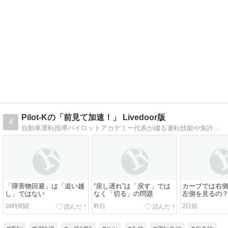
Pilot-Kの「前見て加速！」 Livedoor版
4
自動車運転指導パイロットアカデミー代表が綴る運転技能や免許取得に関するアドバイス・感想等。教習生も一般ドライバーも必見！
「障害物回避」は「追い越
“戻し遅れ”は「戻す」では
カーブでは右
し」ではない
なく「切る」の問題
左側を見るの
18時間前
昨日
2日前