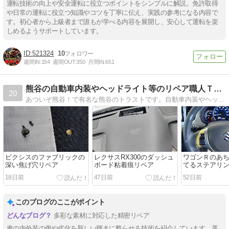
運転技術の向上や安全運転に役立つポイントをシンプルに解説。免許取得
や日常の運転に役立つ知識やコツを丁寧に伝え、実践の参考になる内容で
す。初心者から上級者まで誰もが学べる内容を展開し、安心して運転を楽
しめるようサポートしています。
521324
10
週間IN:
154
週間OUT:
350
月間IN:
651
熊谷の自動車内装やヘッドライト等のリペア職人ＴＲトラストです
20
あついぞ熊谷！で有名な熊谷のトラストです。自動車内装やヘッドライトなどのリペアや消臭クリーニングを低価格で施工いたします。
ピクシスのファブリックの
レクサスRX300のダッシュ
ワゴンＲのあ
深い焦げ穴リペア
ボード粘着痕リペア
てるステアリ
18日前
47日前
52日前
このブログのここがポイント
多彩な素材に対応した精密リペア
車の内外装の傷や劣化を新しい輝きに甦らせる技術を紹介しています。革