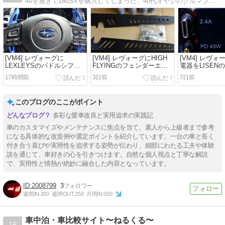
40を過ぎて180SXを購入してしまった、40代オヤジのクルマブログです。
[VM4] レヴォーグに
[VM4] レヴォーグにHIGH
[VM4] レヴ
LEXLEYSのパドルシフト
FLYINGのフェンダーエア
電器をLISENの
カバーを取り付けてみた！
アウトレットダクトを取り
替えてみた！
17時間前
3日前
7日前
付けてみた！
このブログのここがポイント
多彩な愛車改良と実用追求の実践記
車のカスタマイズやメンテナンスに焦点を当て、素人から上級者まで参考
になる具体的な改造例や選定ポイントを紹介しています。一台の車と長く
付き合う喜びや実用性を追求する姿勢が伝わり、細部にわたる工夫や体験
談を通じて、車好きの心を引きつけます。自然な個人視点と丁寧な解説
で、実用性と情熱が絶妙に融合した内容となっています。
2008799
3
週間IN:
200
週間OUT:
250
月間IN:
550
車中泊・車比較サイト〜ねるくる〜
16