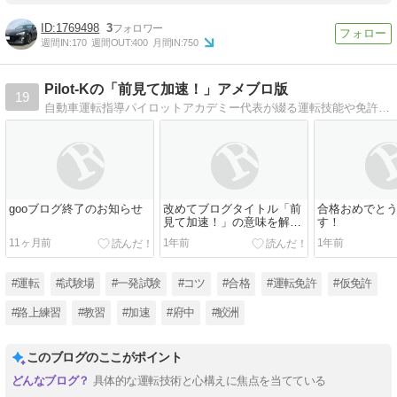
1769498
3
週間IN:
170
週間OUT:
400
月間IN:
750
Pilot-Kの「前見て加速！」アメブロ版
19
自動車運転指導パイロットアカデミー代表が綴る運転技能や免許取得に関するアドバイス・感想等。教習生も一般ドライバーも必見！
gooブログ終了のお知らせ
改めてブログタイトル「前
合格おめでと
見て加速！」の意味を解説
す！
します
11ヶ月前
1年前
1年前
#運転
#試験場
#一発試験
#コツ
#合格
#運転免許
#仮免許
#路上練習
#教習
#加速
#府中
#鮫洲
このブログのここがポイント
具体的な運転技術と心構えに焦点を当てている