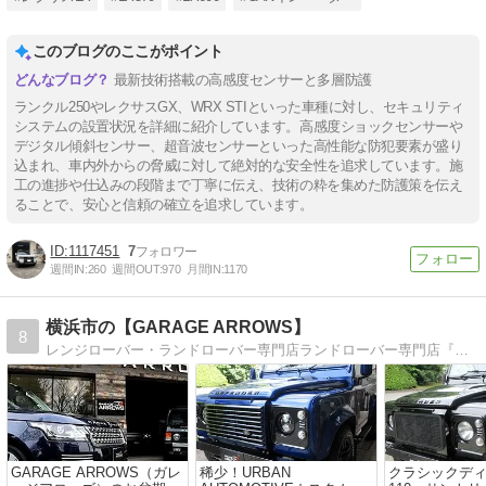
このブログのここがポイント
最新技術搭載の高感度センサーと多層防護
ランクル250やレクサスGX、WRX STIといった車種に対し、セキュリティ
システムの設置状況を詳細に紹介しています。高感度ショックセンサーや
デジタル傾斜センサー、超音波センサーといった高性能な防犯要素が盛り
込まれ、車内外からの脅威に対して絶対的な安全性を追求しています。施
工の進捗や仕込みの段階まで丁寧に伝え、技術の粋を集めた防護策を伝え
ることで、安心と信頼の確立を追求しています。
1117451
7
週間IN:
260
週間OUT:
970
月間IN:
1170
横浜市の【GARAGE ARROWS】
8
レンジローバー・ランドローバー専門店ランドローバー専門店『GARAGE ARROWS』のblogです。
GARAGE ARROWS（ガレ
稀少！URBAN
クラシックデ