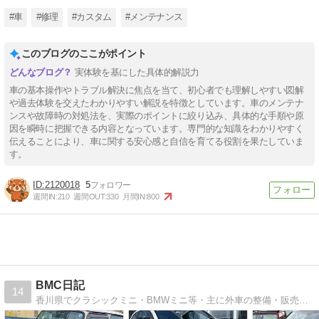
#車
#修理
#カスタム
#メンテナンス
このブログのここがポイント
実体験を基にした具体的解説力
車の基本操作やトラブル解決に焦点を当て、初心者でも理解しやすい図解
や過去体験を交えたわかりやすい解説を特徴としています。車のメンテナ
ンスや故障時の対処法を、実際のポイントに絞り込み、具体的な手順や原
因を瞬時に把握できる内容となっています。専門的な知識をわかりやすく
伝えることにより、車に関する安心感と自信を育てる役割を果たしていま
す。
2120018
5
週間IN:
210
週間OUT:
330
月間IN:
800
BMC日記
14
香川県でクラシックミニ・BMWミニ等・主に外車の整備・販売・カスタマイズ・チューニングをさせていただいております。車の事ならなんでもお任せください