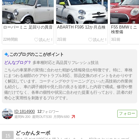
ローバーミニ 足回りの異音
ABARTH F595 12か月点検
F55 BMWミニ
検整備
22時間前
2日前
3日前
このブログのここがポイント
多車種対応と高品質リフレッシュ技法
こちらの車業界の実情に合わせた軽妙な情報発信が特徴です。特に、車検
にまつわる細部のケアやトラブル対応、部品交換のポイントをわかりやす
く解説しています。コーティングやクリーニングといった高技術の作業例
も紹介し、車の調子維持や見た目の良さを追求した内容で構成。修理や整
備だけでなく、各車の個性や状況に合わせた提案も行っており、読者の好
奇心と実用性を刺激するブログです。
1814900
12
週間IN:
200
週間OUT:
530
月間IN:
680
どっかんターボ
15