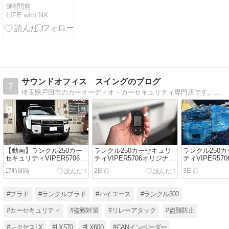
オマージュも
9時間前
LIFE with NX
サウンドオフィス スイングのブログ
7
埼玉県戸田市のカーオーディオ・カーセキュリティ専門店です。日々の施工を書いています。
【動画】ランクル250カー
ランクル250カーセキュリ
ランクル250
セキュリティVIPER5706オ
ティVIPER5706オリジナル
ティVIPER57
リジナル最強プラン他
最強プラン他取付完了
最強プラン他
17時間前
2日前
3日前
#プラド
#ランクルプラド
#ハイエース
#ランクル300
#カーセキュリティ
#盗難対策
#リレーアタック
#盗難防止
#レクサスLX
#LX570
#LX600
#CANインベーダー