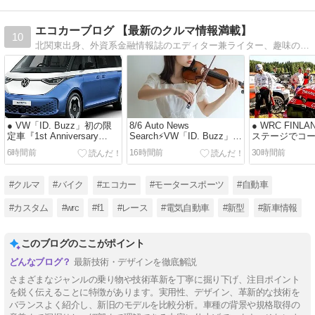
エコカーブログ 【最新のクルマ情報満載】
10
北関東出身、外資系金融情報誌のエディター兼ライター、趣味のレース観戦、二輪や四輪の乗り物が大好きな通称 『エディ』 (でも生粋の日本人) のブログ。最新の自動車関連ニュースやレース情報なども提供します。 #エコカーブログ『フォロー』大歓迎！
● VW「ID. Buzz」初の限
8/6 Auto News
● WRC FINL
定車『1st Anniversary
Search⚡️VW「ID. Buzz」ド
ステージでコ
Edition』を発売
ラえもんとコラボ
田貴元（コメ
6時間前
16時間前
30時間前
#クルマ
#バイク
#エコカー
#モータースポーツ
#自動車
#カスタム
#wrc
#f1
#レース
#電気自動車
#新型
#新車情報
このブログのここがポイント
最新技術・デザインを徹底解説
さまざまなジャンルの乗り物や技術革新を丁寧に掘り下げ、注目ポイント
を鋭く伝えることに特徴があります。実用性、デザイン、革新的な技術を
バランスよく紹介し、新旧のモデルを比較分析。車種の背景や規格取得の