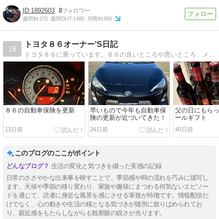
1892603
8
週間IN:
170
週間OUT:
1460
月間IN:
950
トヨタ８６オーナー'S日記
18
トヨタ８６に乗っています。８６の良いところや悪いところ、メンテナンス方法などをお伝えします。トヨタ８６の魅力を発信していきます。
８６の自動車保険を更新
早いもので今年も自動車保
父の日にもら
険の更新が近づいてきた！
ールギフト
13日前
24日前
40日前
このブログのここがポイント
生活の変化と気づきを綴った実感の記録
日常のささやかな出来事を映すことで、季節感や時の流れを巧みに描写し
ます。天候や季節の移り変わり、家族や趣味にまつわる何気ないエピソー
ドを通じて、読者に身近な風景を感じさせる筆致が特徴です。情報配信だ
けでなく、心の動きや生活の糧となる気づきが随所に散りばめられてお
り、親近感をもたらしながらも観察眼の鋭さが光ります。