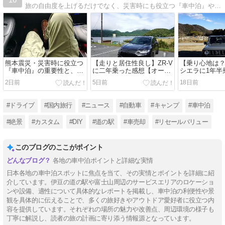
旅の自由度を上げるだけでなく、災害時にも役立つ『車中泊』や車種の比較、道の駅旅、車を高く売る方法、リセールバリュー（残価率）比較など紹介。
熊本震災・災害時に役立つ
【走りと居住性良し】ZR-V
【乗り心地は
『車中泊』の重要性と、マ
に二年乗った感想【オーナ
シエラに1年半
スコミ報道の誤り
ーズレビュー】
【オーナーズ
2日前
5日前
18日前
#ドライブ
#国内旅行
#ニュース
#自動車
#キャンプ
#車中泊
#絶景
#カスタム
#DIY
#道の駅
#車売却
#リセールバリュー
このブログのここがポイント
各地の車中泊ポイントと詳細な実情
日本各地の車中泊スポットに焦点を当て、その実情とポイントを詳細に紹
介しています。伊豆の道の駅や富士山周辺のサービスエリアのロケーショ
ンや設備、適性について具体的なレポートを掲載し、車中泊の利便性や景
観を具体的に伝えることで、多くの旅好きやアウトドア愛好者に役立つ内
容を提供しています。それぞれの場所の魅力や改善点、周辺環境の様子も
丁寧に解説し、読者の旅の計画に寄り添う情報源となっています。