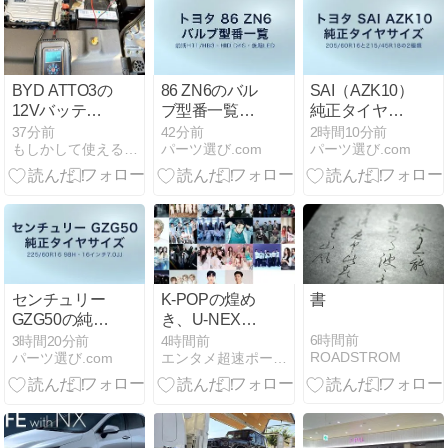
BYD ATTO3の
86 ZN6のバル
SAI（AZK10）
12Vバッテリ
ブ型番一覧｜
純正タイヤサ
ーをパルス充
前期・後期の
イズ 16と18イ
37分前
42分前
2時間10分前
もしかして使える情報集め
パーツ選び.com
パーツ選び.com
電で延命DIY
部位別
ンチの違い
センチュリー
K-POPの煌め
書
GZG50の純正
き、U-NEXT
タイヤサイズ
で独占見放
6時間前
3時間20分前
4時間前
ROADSTROM
パーツ選び.com
エンタメ超速ポータルCarコム
は225/60R16
題！『2026 K-
WORLD
DREAM
AWARDS』が
描く夢のステ