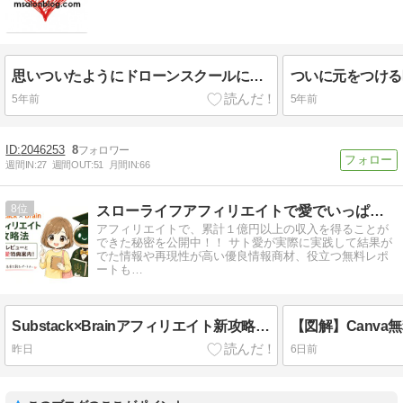
思いついたようにドローンスクールに行った
ついに元をつける
5年前
5年前
2046253
8
週間IN:
27
週間OUT:
51
月間IN:
66
8
スローライフアフィリエイトで愛でいっぱいのお金持ちになる方法
アフィリエイトで、累計１億円以上の収入を得ることが
できた秘密を公開中！！ サト愛が実際に実践して結果が
でた情報や再現性が高い優良情報商材、役立つ無料レポ
ートも…
Substack×Brainアフィリエイト新攻略法の体験レビューとサト愛特典案内！
昨日
6日前