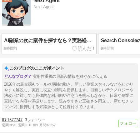
Next Agent
Next Agent
AI副業の次に案件を探すなら？実務経験者がフリーランスエージェントを見る前に確認したいこと
9時間前
9時間前
このブログのここがポイント
実用性重視の最新AI情報を鮮やかに伝える
2026年の最先端AIツールや規制の動き、新しい副業スタイルなどをわかり
やすく解説し、実践に役立つ情報を提供します。目新しいテクノロジーや
法改正に対しても具体的な利用例や注意点を明示しながら、日常や副業に
直結する内容を深掘りします。読みやすさと正確さを両立し、新たなチャ
レンジに後押しする知識源として位置付けています。
1577747
3
週間IN:
70
週間OUT:
189
月間IN:
357