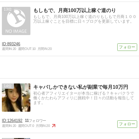
13
もしもで、月商100万以上稼ぐ道のり
もしもで、月商100万以上稼ぐ道のりもしもで月商１００
万以上稼ぐことを目標に日々ブログを更新しています。
893246
週間IN:
20
週間OUT:
10
月間IN:
20
14
キャバしかできない私が副業で毎月10万円
初心者アフィリエイターが本当に稼げる？キャバクラで
働くかたわらアフィリに挑戦中！日々の活動を報告して
ます。
1264192
11
週間IN:
20
週間OUT:
0
月間IN:
20