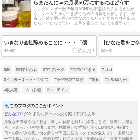
15
らまたんにゃの月収50万にするにはどうするブログ
シングルマザー歴15年目ADHDの不登校息子を抱えなが
ら、女一人力強く生き抜くための情報を発信します。好
奇心旺盛で調べ事が得意なので知りえた情報を共有出来
たらいいたなと思い、文章を書くのはとても苦手ですが
全力で書いていきます！
いきなり会社辞めることに・・・「僕と付き合わないなら次の就職先を探すことになるね」
44日前
53日前
#夢
#副業初心者
#在宅ワーク
#自由に生きる
#adhd
#インターネットビジネス
#不登校親ブログ
#博多
#月収50万円
#収入源
#ムコ多糖
#ムコテイン
このブログのここがポイント
多彩なテーマを鋭く掘り下げる文章
身近な出来事や心の動き、新しい体験を鮮烈に綴ることで、読者に共感と
考えるきっかけを提供します。感情豊かな描写と切り口の鋭さが特徴で、
日々の気づきや思い出を飾らず率直に語るスタイルが魅力です。多様なテ
ーマを扱いながらも、核心を突く鋭さと明快さを兼ね備え、読者の興味を