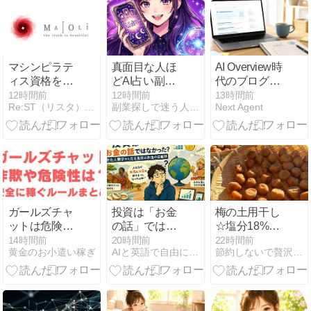
ログが見るべ
き数字
マシンピラテ
真面目な人ほ
AI Overview時
ィス資格をオ
どAI占い副業
代のブログ
ンラインで取
で失敗する根
SEOとは？小
12時間前
12時間前
13時間前
Re:ST（リスタ）：大人の学び直し＆50代からの独立起業
副業探しで迷う人へ、AI占いで収入源を増やす最新活用法
Next Agent
得｜MAJOLIの
本原因とレッ
さなAI副業ブ
料金と講座内
ドオーシャン
ログが今すぐ
容を検証
から抜け出す
見直したい5
【2026】
市場選択の極
つのこと
意
ガールズチャ
投資は「お金
梅の土用干し
ットは危険な
の話」ではな
☆塩分18%の
詐欺サイト？
かった？文化
梅 2キロを干
14時間前
20時間前
22時間前
黄金のお小遣い稼ぎ
AIと英語で自由に働く研究所
節約しないで贅沢するために！
身バレの不安
人類学から見
して、紫蘇漬
や安全な稼ぎ
る世界のお金
けにしまし
方・ルールを
の価値観
た。（梅仕事
解説
2026）