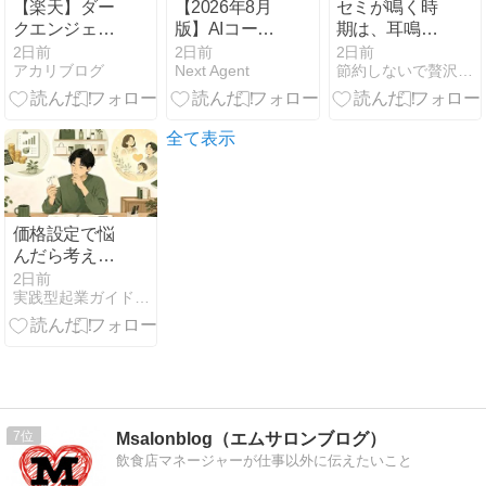
【楽天】ダー
【2026年8月
セミが鳴く時
クエンジェル
版】AIコーデ
期は、耳鳴り
プチプラ高見
ィングツール
が気にならな
2日前
2日前
2日前
アカリブログ
Next Agent
節約しないで贅沢するために！
え！布帛切り
比較5選｜副
くなる！？
替えペプラム
業で稼ぐなら
Tシャツのレ
どれ？料金・
ビュー【低身
課金方式で判
全て表示
長156cm・サ
定
イズ感・生地
感など】
価格設定で悩
んだら考える
3つの視点
2日前
実践型起業ガイド - 1から始める起業
7
Msalonblog（エムサロンブログ）
飲食店マネージャーが仕事以外に伝えたいこと