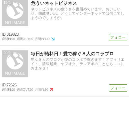
19
危ういネットビジネス
ネットビジネスの危うさを書留めています。おいしい
話、胡散臭い話。どうしてインターネットでは信じてし
まうのでしょうか。
319823
週間IN:
10
週間OUT:
10
月間IN:
130
20
毎日が給料日！愛で稼ぐ８人のコラブロ
男女８人のブログが愛のコラボで稼ぎます！アフィリエ
イト、情報起業、ヤフオク、テレアポのことならココに
おまかせ！
72626
週間IN:
10
週間OUT:
30
月間IN:
30