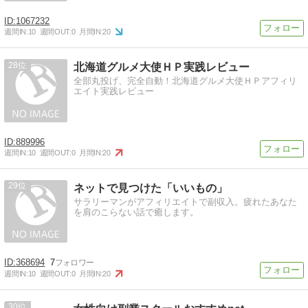
1067232
週間IN:
10
週間OUT:
0
月間IN:
20
28
北海道グルメ大使ＨＰ実践レビュー
全部丸投げ、完全自動！北海道グルメ大使ＨＰアフィリ
エイト実践レビュー
889996
週間IN:
10
週間OUT:
0
月間IN:
20
29
ネットで見つけた「いいもの」
サラリーマンがアフィリエイトで副収入。疲れたあなた
を肩のこらない話で癒します。
368694
7
週間IN:
10
週間OUT:
0
月間IN:
20
30