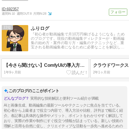
692357
週間IN:
10
週間OUT:
8
月間IN:
28
22
ふりログ
『初心者が動画編集で月10万円稼げるようになる』ため
のブログです。現役の動画編集ディレクターが・動画編
集の始め方・案件の取り方・編集のテクニックなど...重
宝される動画編集者になるために必要なことを解説して
います。
【今さら聞けない】ComfyUIの導入方法を解説！
1年9ヶ月前
2年1ヶ月前
このブログのここがポイント
実用的な技術解説と便利ツール紹介が満載
AIと画像生成、動画編集の最新ツールやテクニックに焦点を当てている。
初心者から上級者まで役立つ内容で、導入方法や比較、評判まで幅広く紹
介。各記事は具体的な操作やメリット、ポイントをわかりやすく解説して
おり、実際の作業や制作にすぐ役立つ情報が詰まっている。新しい技術の
理解と活用を自然に促し、クリエイティブな活動を一歩先へ進めるための