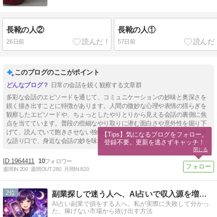
長靴の人②
長靴の人①
26日前
57日前
このブログのここがポイント
日常の会話を鋭く観察する文章群
多彩な会話のエピソードを通じて、コミュニケーションの妙味と奥深さを
鋭く描き出すことに特徴があります。人間の微妙な心理や表情の揺らぎを
観察したエピソードや、ちょっとしたやりとりから見える会話の裏側に焦
点を当てています。普段の些細なやり取りに潜む面白さや意外性を掘り下
げて、読んでいて飽きさせない独特の視点を持っています。心地よく自然
【Tips】気になるブログをフォロー。

な語り口で、身近な会話の妙を味わうことができる内容となっています。
登録不要。更新を逃さずキャッチ！
閉じる
1964411
10
週間IN:
200
週間OUT:
280
月間IN:
820
2
副業探しで迷う人へ、AI占いで収入源を増やす最新活用法
AI占い副業で損をする人へ。私が実際に失敗して分かっ
た、稼げない市場から抜け出す方法