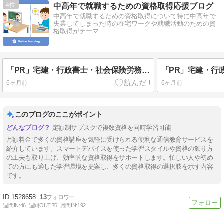
4
中高年で就職するための資格取得応援ブログ
中高年で就職するための資格取得について特に中高年で
失業してしまった時の在宅ワークや就職活動のための資
格取得がテーマ
「PR」宅建・行政書士・社会保険労務士・FP2等が月々1628円のサブスクでスマホで学べる
6ヶ月前
6ヶ月前
このブログのここがポイント
定額制サブスクで複数資格を同時学習可能
月額料金で多くの資格講座を気軽に受けられる便利な通信教育サービスを
紹介しています。スマートデバイスを使った学習スタイルや資格の飾り方
の工夫も取り上げ、効率的な資格取得をサポートします。忙しい人や初め
ての方にも適した学習環境を提案し、多くの資格取得の選択肢を示す内容
です。
1528658
13
週間IN:
46
週間OUT:
76
月間IN:
192