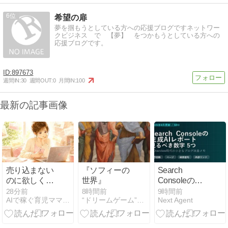
6
希望の扉
夢を掴もうとしている方への応援ブログですネットワー
クビジネス で 【夢】 をつかもうとしている方への
応援ブログです。
897673
週間IN:
30
週間OUT:
0
月間IN:
100
最新の記事画像
売り込まない
『ソフィーの
Search
のに欲しくな
世界』
Consoleの生
る、魅惑の文
成AIパフォー
28分前
8時間前
9時間前
AIで稼ぐ育児ママの在宅起業術
“ドリームゲーム”事業化パートナーを求む
Next Agent
章術
マンスとは？
AI Overview時
代に小さなブ