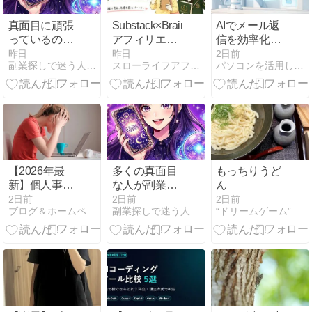
真面目に頑張
Substack×Brain
AIでメール返
っているのに
アフィリエイ
信を効率化す
副業で成果が
ト新攻略法の
る方法｜下書
昨日
昨日
2日前
副業探しで迷う人へ、AI占いで収入源を増やす最新活用法
スローライフアフィリエイトで愛でいっぱいのお金持ちになる方法
パソコンを活用して生計を立てている情報をシェア＠よぴ
出ないと感じ
体験レビュー
きから送信前
ているなら、
とサト愛特典
確認まで
もしかする
案内！
と、戦う場所
を完全に間違
え
【2026年最
多くの真面目
もっちりうど
新】個人事業
な人が副業で
ん
主のホームペ
思うように稼
2日前
2日前
2日前
ブログ＆ホームページ活用術
副業探しで迷う人へ、AI占いで収入源を増やす最新活用法
“ドリームゲーム”事業化パートナーを求む
ージ維持費の
げないのは、
相場は？月額
自分の能力や
ゼロで運用す
努力の量が足
る失敗しない
りないからで
作り方
はなく、最初