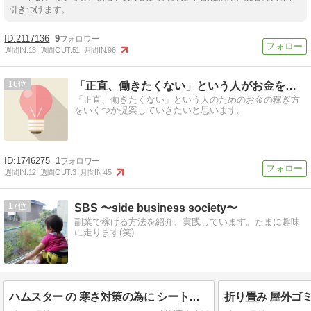
引きつけます。
2117136
9
週間IN:
18
週間OUT:
51
月間IN:
96
16
「正直、働きたくない」という人がお金を稼ぐ方法
「正直、働きたくない」という人のためのお金の稼ぎ方
をいくつか提案していきたいと思います。
1746275
1
週間IN:
12
週間OUT:
3
月間IN:
45
17
SBS 〜side business society〜
副業で稼げる方法を紹介、実践しています。たまに趣味
に走ります(笑)
ハムスター の 寒さ対策の為に シートヒーター を設置しました！