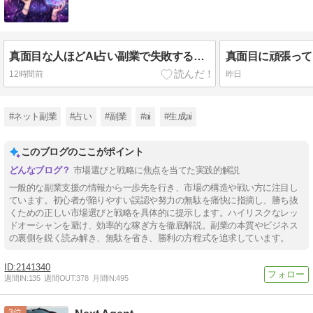
真面目な人ほどAI占い副業で失敗する根本原因とレッドオーシャンから抜け出す市場選択の極意
12時間前
昨日
#ネット副業
#占い
#副業
#ai
#生成ai
このブログのここがポイント
市場選びと戦略に焦点を当てた実践的解説
一般的な副業支援の情報から一歩先を行き、市場の構造や戦い方に注目し
ています。初心者が陥りやすい誤認や努力の無駄を痛快に指摘し、勝ち抜
くための正しい市場選びと戦略を具体的に提示します。ハイリスクなレッ
ドオーシャンを避け、効率的な稼ぎ方を徹底解説。副業の本質やビジネス
の裏側を鋭く読み解き、無駄を省き、勝利の方程式を追求しています。
2141340
週間IN:
135
週間OUT:
378
月間IN:
495
3