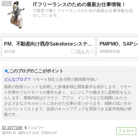
5
ITフリーランスのための最新お仕事情報！
IT業界で働くフリーランスのための最新お仕事情報を紹
介しています。
PM、不動産向け既存Salesforceシステム保守案件
PM/PMO、SA
42分前
1時間40分前
このブログのここがポイント
リモート対応と多分野の開発案件揃い
最新の技術トレンドを反映した多種多様な開発案件を紹介します。リモー
ト作業やフルリモートの案件も多く、エンジニアの働き方に柔軟性をもた
らします。業務内容はクラウド、アプリ、インフラなど広範囲にわたり、
さまざまなスキルセットに合わせた仕事が見つかります。経験の浅い方か
らスペシャリストまで、自身のキャリアアップを実現できる案件情報が満
載です。
1977168
6
週間IN:
45
週間OUT:
2160
月間IN:
200