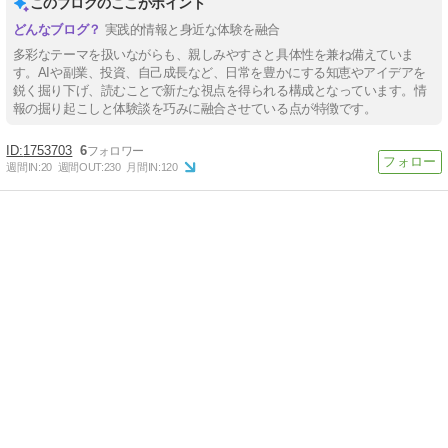
このブログのここがポイント
実践的情報と身近な体験を融合
多彩なテーマを扱いながらも、親しみやすさと具体性を兼ね備えていま
す。AIや副業、投資、自己成長など、日常を豊かにする知恵やアイデアを
鋭く掘り下げ、読むことで新たな視点を得られる構成となっています。情
報の掘り起こしと体験談を巧みに融合させている点が特徴です。
1753703
6
週間IN:
20
週間OUT:
230
月間IN:
120