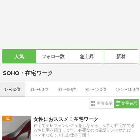
人気
フォロー数
急上昇
新着
SOHO・在宅ワーク
1〜30位
31〜60位
61〜90位
91〜120位
121〜150位
画像表示
文字表示
1
女性におススメ！在宅ワーク
在宅でテレフォンレディをしながら、女性が自宅ででき
るお仕事を紹介します。必要なのは電話かスマホだけ！
スマホならすぐにお仕事可能！