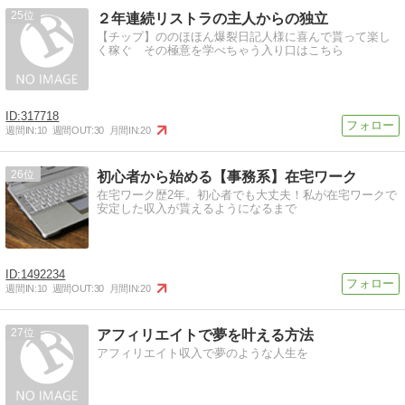
25
２年連続リストラの主人からの独立
【チップ】ののほほん爆裂日記人様に喜んで貰って楽し
く稼ぐ その極意を学べちゃう入り口はこちら
317718
週間IN:
10
週間OUT:
30
月間IN:
20
26
初心者から始める【事務系】在宅ワーク
在宅ワーク歴2年。初心者でも大丈夫！私が在宅ワークで
安定した収入が貰えるようになるまで
1492234
週間IN:
10
週間OUT:
30
月間IN:
20
27
アフィリエイトで夢を叶える方法
アフィリエイト収入で夢のような人生を