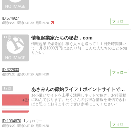
574927
週間IN:
20
週間OUT:
30
月間IN:
20
11
情報起業家たちの秘密．com
情報起業で爆発的に稼ぐ人々を追って！１日数時間働い
て、月収1000万円は当たり前！こんな人たちのことを知
りたい。
322833
週間IN:
20
週間OUT:
20
月間IN:
20
12
あさみんの節約ライフ！ポイントサイトで稼ぐお得大好き生活
お小遣いサイトを上手く活用しネットで稼ぎ、お得活動
に励んでおります。たくさんのお得な情報を発信できれ
ばと思っておりますのでぜひ参考にしてください！
1934870
1
週間IN:
20
週間OUT:
10
月間IN:
20