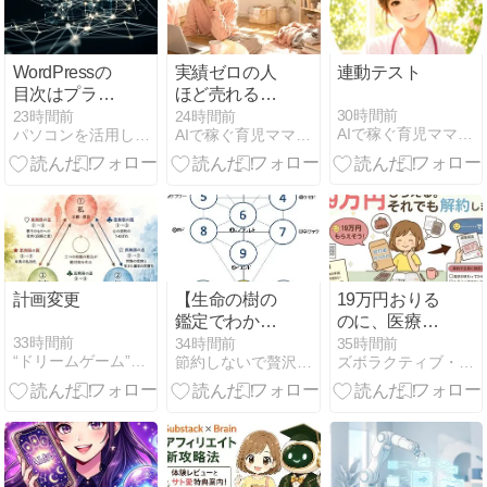
WordPressの
実績ゼロの人
連動テスト
目次はプラグ
ほど売れる
インで入れ
noteを書ける
30時間前
23時間前
24時間前
AIで稼ぐ育児ママの在宅起業術
パソコンを活用して生計を立てている情報をシェア＠よぴ
AIで稼ぐ育児ママの在宅起業術
る？3つの方
禁断法
法と選び方
計画変更
【生命の樹の
19万円おりる
鑑定でわかる
のに、医療保
こと】シリー
険を解約する
33時間前
34時間前
35時間前
“ドリームゲーム”事業化パートナーを求む
節約しないで贅沢するために！
ズボラクティブ・ライフ｜リノベ団地×子育て×ミニマリスト挑戦
ズ10回目 ◆⑩
タイミングの
マルクト
話
◆（全12回）