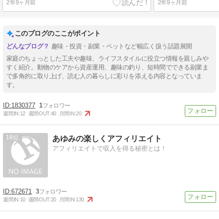
2年9ヶ月前
2年9ヶ月前
このブログのここがポイント
趣味・投資・副業・ペットなど幅広く扱う話題展開
家庭のちょっとした工夫や趣味、ライフスタイルに役立つ情報を親しみや
すく紹介。動物のケアから資産運用、趣味の釣り、短時間でできる副業ま
で多角的に取り上げ、読む人の暮らしに彩りを添える内容となっていま
す。
1830377
1
週間IN:
12
週間OUT:
40
月間IN:
20
18
あゆみの楽しくアフィリエイト
アフィリエイトで収入を得る秘密とは！
672671
3
週間IN:
10
週間OUT:
20
月間IN:
130