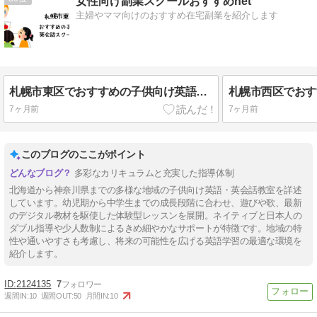
女性向け副業スクールおすすめnet
主婦やママ向けのおすすめ在宅副業を紹介します
札幌市東区でおすすめの子供向け英語・英会話教室10選【ベビー/幼児/小学生/中学生】
7ヶ月前
7ヶ月前
このブログのここがポイント
多彩なカリキュラムと充実した指導体制
北海道から神奈川県までの多様な地域の子供向け英語・英会話教室を詳述
しています。幼児期から中学生までの成長段階に合わせ、遊びや歌、最新
のデジタル教材を駆使した体験型レッスンを展開。ネイティブと日本人の
ダブル指導や少人数制によるきめ細やかなサポートが特徴です。地域の特
性や通いやすさも考慮し、将来の可能性を広げる英語学習の最適な環境を
紹介します。
2124135
7
週間IN:
10
週間OUT:
50
月間IN:
10