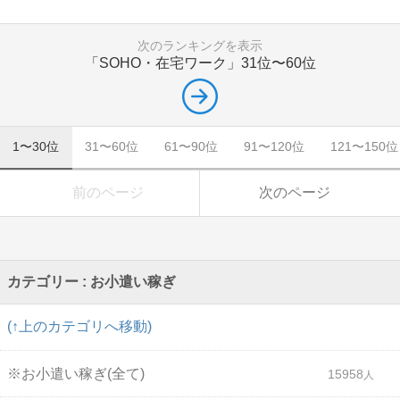
次のランキングを表示
「SOHO・在宅ワーク」
31位〜60位
1〜30位
31〜60位
61〜90位
91〜120位
121〜150位
前のページ
次のページ
カテゴリー : お小遣い稼ぎ
(↑上のカテゴリへ移動)
※お小遣い稼ぎ(全て)
15958