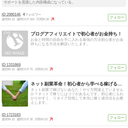
サポートを意識した内容構成になっている。
2080146
4
週間IN:
10
週間OUT:
160
月間IN:
20
23
ブログアフィリエイトで初心者がお金持ち！
お金と時間の自由を手に入れる最強の方法初心者がお金
持ちになる方法を解説いたします。
1331869
週間IN:
10
週間OUT:
70
月間IN:
20
24
ネット副業革命！初心者から学べる稼げる在宅ビジネス成功法
ネット副業で稼げないあなた！やり方間違えていません
か？ネットで稼ぐにはコツがあるんです。初心者にもわ
かりやすく、リタイア目指して本当に稼ぐ成功法をお教
えします。
1723183
週間IN:
10
週間OUT:
30
月間IN:
20