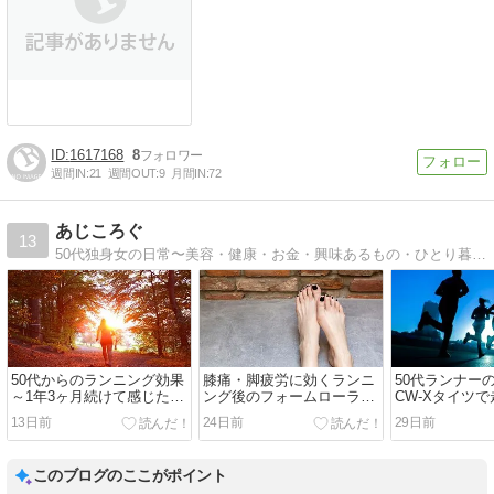
1617168
8
週間IN:
21
週間OUT:
9
月間IN:
72
あじころぐ
13
50代独身女の日常〜美容・健康・お金・興味あるもの・ひとり暮らしを楽しむコツなどを発信〜
50代からのランニング効果
膝痛・脚疲労に効くランニ
50代ランナー
～1年3ヶ月続けて感じたリ
ング後のフォームローラー
CW-Xタイツ
アルな変化
活用セルフケア
れた理由～
13日前
24日前
29日前
このブログのここがポイント