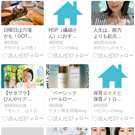
康祈願♩
日曜日は穴場
HSP（繊細さ
人生は、能力
かも！GOTTA
ん）におすす
よりも起点で
のモーニング
めの仕事と
決まる。
3時間前
3時間前
3時間10分前
夕刊マダムの悠々優待生活
バビロンのblog
30代からのモテ美人的生活
滑り込み～♪
は？続かない
理由と「本当
に合う環境」
の探し方
【サタプラ】
「ベーシック
保育エイドと
ひんやりグッ
パールローシ
保育メトロの
ズ～ベルモン
ョン/ベーシッ
違い｜人間関
3時間50分前
5時間前
6時間前
『キレイ』は１日にしてならず
ワタシ再生回復blog
バビロンのblog
ド、ロゴス、
ク パールミル
係を変える
ドン・キホー
ク」
か、上京して
テ～
変えるか