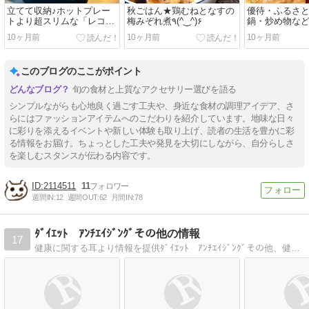
立てて収納♪ホットプレー
秋ごはん★鶏むねとなすの
優待・ふるさ
トより超スリムな「レコル
梅みぞれ煮٩(^‿^)۶
鍋・炒め物など
ト IHクッキングヒーター」
10ヶ月前
10ヶ月前
10ヶ月前
買って正解♥
このブログのここがポイント
旬の食材と上質なアクセサリー選びを語る
シンプルながらも心地良く過ごす工夫や、身近な食材の調理アイデア、さ
らにはファッションアイテムへのこだわりを紹介しています。地味な日々
に彩りを添えるイベントや新しい体験も取り上げ、読者の生活を豊かに彩
る情報をお届け。ちょっとした工夫や発見を大切にしながら、自分らしさ
を楽しむスタンスが伝わる内容です。
2114511
11
週間IN:
12
週間OUT:
62
月間IN:
78
ﾀﾞｲｴｯﾄ ｱﾝﾁｴｲｼﾞﾝｸﾞその他の情報
17
健康に関する耳より情報を提供ﾀﾞｲｴｯﾄ ｱﾝﾁｴｲｼﾞﾝｸﾞその他、健康に役立つ最新情報を提供