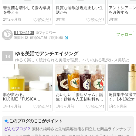
善玉菌を増やして腸内環境
良質な睡眠は規則正しい生
アントシアニ
を整える
活から
を改善する
2年2ヶ月前
3年前
3年前
1364109
5
週間IN:
12
週間OUT:
36
月間IN:
60
ゆる美活でアンチエイジング
18
ゆるく楽しく続けられる美活が理想。ハリのある毛穴レス美肌と健康で女性らしいボディを目指しています。スキンケア・ネイル・コスメ・ダイエットなど美容情報発信中です。
肌が変わる。
おいしい「腸活ジャム」誕
角質集中保湿
KUJIME「FUSICA
生！砂糖も人工甘味料も使
く。1本10役
SERUM」と「FUSICA
ってない「FLORE KOJI
ン美容液『ビカ
1年1ヶ月前
1年3ヶ月前
1年5ヶ月前
CREAM」で極上の“ツヤハ
JAM - フローレ麹ジャム」
ルホワイトリ
リもち肌”
ム』
このブログのここがポイント
素材の純粋さと先端美容技術を両立した商品ラインナップ