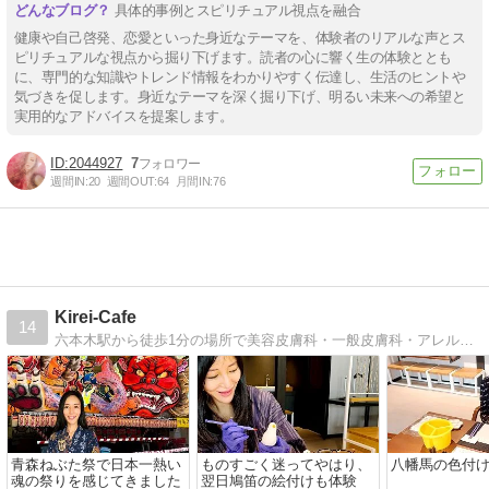
具体的事例とスピリチュアル視点を融合
健康や自己啓発、恋愛といった身近なテーマを、体験者のリアルな声とス
ピリチュアルな視点から掘り下げます。読者の心に響く生の体験ととも
に、専門的な知識やトレンド情報をわかりやすく伝達し、生活のヒントや
気づきを促します。身近なテーマを深く掘り下げ、明るい未来への希望と
実用的なアドバイスを提案します。
2044927
7
週間IN:
20
週間OUT:
64
月間IN:
76
Kirei-Cafe
14
六本木駅から徒歩1分の場所で美容皮膚科・一般皮膚科・アレルギー科・保険診療してます。ニキビ痕の治療に力を入れてます。
青森ねぶた祭で日本一熱い
ものすごく迷ってやはり、
八幡馬の色付
魂の祭りを感じてきました
翌日鳩笛の絵付けも体験