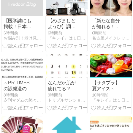
【医学誌にも
【めざましど
「新たな自分
掲載！日本初
ようび】調理
が知れる！」
の成分をW配
家電～レコル
カラー＆骨格
6時間前
6時間前
6時間前
お悩み別！老け見え対策ナビ
『キレイ』は１日にしてならず
名古屋メイクレッスン、出張ブライダルヘアメイク
合「リペアジ
ト自動調理ポ
診断で見つけ
ェル トライア
ット、Ninjaク
た、私に似合
ル」】
リスピー～
うもの
～PR TIMES
なんだか肌が
【サタプラ】
の誤発送のそ
疲れてる？
夏アイス～サ
の後～
クレ、パピ
8時間前
9時間前
10時間前
夕刊マダムの悠々優待生活
トリプルサンショップ新宿店 スタッフブログ
『キレイ』は１日にしてならず
コ、ガリガリ
君～