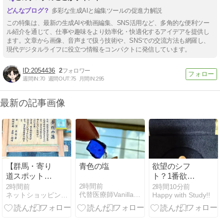
多彩な生成AIと編集ツールの促進力解説
この特集は、最新の生成AIや動画編集、SNS活用など、多角的な便利ツー
ル紹介を通じて、仕事や趣味をより効率化・快適化するアイデアを提供し
ます。文章から画像、音声まで扱う技術や、SNSでの交流方法も網羅し、
現代デジタルライフに役立つ情報をコンパクトに発信しています。
2054436
2
週間IN:
70
週間OUT:
75
月間IN:
295
最新の記事画像
【群馬・寄り
青色の塩
欲望のシフ
道スポット】
ト？1番欲し
四万温泉発祥
いものの変遷
2時間前
2時間前
2時間10分前
代替医療師Vanillaのブログ
ネットショッピングDE美スタイル
Happy with Study!!
の地で激熱の
～
足湯！？薬師
堂で家族の健