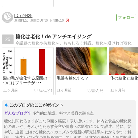
724428
週間IN:
10
週間OUT:
30
月間IN:
10
糖化は老化！de アンチエイジング
25
今話題の糖化や抗糖化を、おもしろく解説。糖化を避ければ老化は遅くなる？そこんところをサイエンスします！
髪の毛が糖化する原因の一
毛髪も糖化する？
体の糖化と糖
つにはブリーチが･･･
11ヶ月前
11ヶ月前
11ヶ月前
このブログのここがポイント
多角的に解説、科学と美容の融合点
糖化に関わるさまざまな側面を幅広く取り扱います。体内と食品の糖化反
応の違いや、それがもたらす美容や健康への影響について詳述。特に、髪
や肌、血管における糖化のメカニズムや最新の研究結果をわかりやすく解
説し、実生活に役立つ情報を提供しています。科学的な裏付けと専門知識