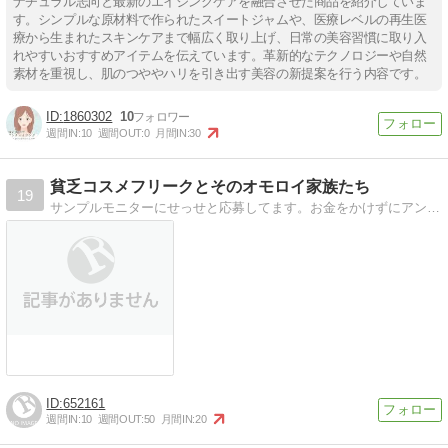
ナチュラル志向と最新のエイジングケアを融合させた商品を紹介していま
す。シンプルな原材料で作られたスイートジャムや、医療レベルの再生医
療から生まれたスキンケアまで幅広く取り上げ、日常の美容習慣に取り入
れやすいおすすめアイテムを伝えています。革新的なテクノロジーや自然
素材を重視し、肌のつややハリを引き出す美容の新提案を行う内容です。
1860302
10
週間IN:
10
週間OUT:
0
月間IN:
30
貧乏コスメフリークとそのオモロイ家族たち
19
サンプルモニターにせっせと応募してます。お金をかけずにアンチエイジングするために、時間と苦労は惜しみません！！
652161
週間IN:
10
週間OUT:
50
月間IN:
20