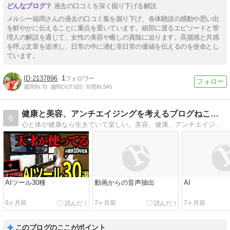
過去の口コミを深く掘り下げる解説
メルシー福岡さんの過去の口コミ集を掘り下げ、各体験談の感動や思い出
を鮮やかに伝えることに重点を置いています。細部に渡るエピソードと管
理人の解説を通じて、女性の美容や癒しの真髄に迫ります。高揚感と共感
を呼ぶ文章を追求し、日常の中に潜む非日常の価値を伝えるのを使命とし
ています。
2137896
1
週間IN:
70
週間OUT:
620
月間IN:
540
健康と美容、アンチエイジングを考えるブログねことひなたぼっこ
6
心と体が健康なら生きていて楽しい。美容、健康、アンチエイジングやる事はみな一緒だ。読書やネットYouTubeの情報と自分の経験をもとに健康で楽しく生きる術を発信したい。
AIツール30種
動画からの音声抽出
AI
6ヶ月前
7ヶ月前
7ヶ月前
このブログのここがポイント