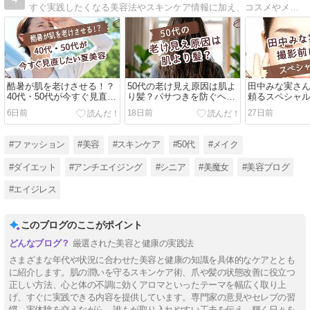
すぐ実践したくなる美容法やスキンケア情報に加え、コスメやメイク、ダイエットなどの最新情報も！実際に試して本当に良かったもののみ厳選し、エイジレスに楽しんで生きるヒントを発信中！
酷暑が肌を老けさせる！？
50代の老け見え原因は肌よ
田中みな実さ
40代・50代が今すぐ見直し
り髪？パサつきを防ぐヘア
頼るスペシャ
たい夏美容
ケア必須なわけ
6日前
18日前
27日前
#ファッション
#美容
#スキンケア
#50代
#メイク
#ダイエット
#アンチエイジング
#シニア
#美魔女
#美容ブログ
#エイジレス
このブログのここがポイント
厳選された美容と健康の実践法
さまざまな年代や状況に合わせた美容と健康の知識を具体的なケアととも
に紹介します。肌の潤いを守るスキンケア術、爪や髪の状態改善に役立つ
正しい方法、心と体の不調に効くアロマといったテーマを幅広く取り上
げ、すぐに実践できる内容を提供しています。専門家の意見やセレブの習
慣、実体験を交えながら、誰もが取り入れやすい工夫を伝え、輝く日々を