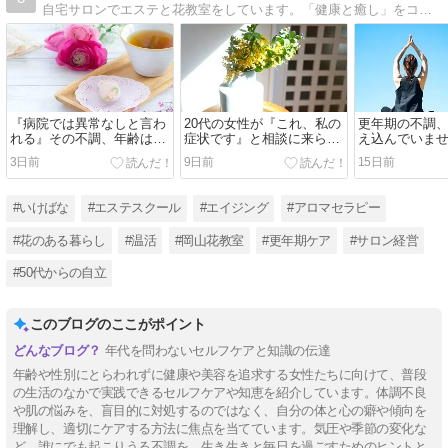
自宅サロンでエステと花教室をしています。「健康と癒し」をコンセプトに心も体も大事にするライフスタイルの提案。
『病院では異常なしと言わ
20代の女性が『これ、私の
更年期の不調
れる』その不調、年齢は関
症状です』と相談に来られ
え込んでいま
係ありません。
た理由
3日前
9日前
15日前
#いけばな
#エステスクール
#エイジング
#アロマセラピー
#花のある暮らし
#温活
#岡山花教室
#更年期ケア
#サロン経営
#50代からの自立
このブログのここがポイント
年代を問わないセルフケアと知識の伝達
年齢や性別にとらわれずに健康や美容を追求する女性たちに向けて、普段
の生活のなかで実践できるセルフケアや知恵を紹介しています。体調不良
や肌の悩みを、盲目的に対処するのではなく、自分の体と心の癖や傾向を
理解し、適切にケアする方法に焦点を当てています。気圧や季節の変化な
ど、誰にでも起こりうる不調を、生き生きと毎日を過ごすためのヒントと