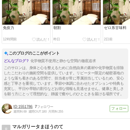
免疫力
朝割
ゼロ系甘味料
12時間前
昨日
2日前
このブログのここがポイント
化学物質不使用と静かな空間の徹底追求
このサロンは、身体と心を整えるために自然由来の素材や化学物質を排除
したこだわりの施術空間を提供しています。リピーター限定の秘密基地の
ような落ち着きのある空間で、担当者が常に専属担当しているため、安心
感と丁寧さを重視しています。季節や体調に合わせたオプションや特典も
充実し、平日や早朝の割引などお得な情報も見逃せません。健康と美しさ
を願う方にとって理想的な、静謐で癒やしのひとときを届ける場所です。
1551786
7
週間IN:
69
週間OUT:
180
月間IN:
255
マルガリータまほうのて
8