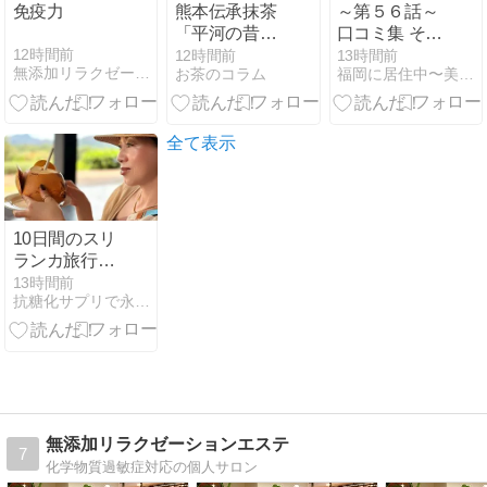
免疫力
熊本伝承抹茶
～第５６話～
「平河の昔」
口コミ集 その
｜1191年の茶
㊲ 往年のメル
12時間前
12時間前
13時間前
無添加リラクゼーションエステ
お茶のコラム
福岡に居住中〜美波のアンチエイジング美容法
の記録と有機
シー福岡さん
せいめい碾茶
HPより
全て表示
10日間のスリ
ランカ旅行
記…スリラン
13時間前
抗糖化サプリで永遠に美しく
カの絶景ホテ
ル ジェフリー
バワのヘリタ
ンスカンダラ
マに宿泊
無添加リラクゼーションエステ
7
化学物質過敏症対応の個人サロン