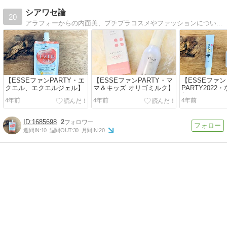
シアワセ論
20
アラフォーからの内面美、プチプラコスメやファッションについて書いてます。ESSEプラチナレポーター・恋愛コラム連載中です。
【ESSEファンPARTY・エ
【ESSEファンPARTY・マ
【ESSEファン
クエル、エクエルジェル】
マ＆キッズ オリゴミルク】
PARTY2022
舗リンクルナ
4年前
4年前
4年前
ム・アイクリー
1685698
2
週間IN:
10
週間OUT:
30
月間IN:
20