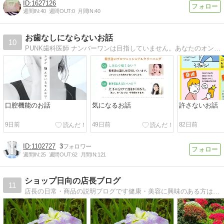
1627126
週間IN:
40
週間OUT:
0
月間IN:
40
お歯なしにならないお話
10
PUNK歯科医師 ナンバーワンは目指していません。あなたのオンリーワンでありたいのです。
口腔機能のお話
気になるお話
許さないお話
9日前
49日前
82日前
1102727
3
週間IN:
25
週間OUT:
62
月間IN:
121
ショップ日向の店長ブログ
11
店長の日常・商品の説明ブログです健康・美容に興味のある方は 【Ｓｈｏｐ日向】へ