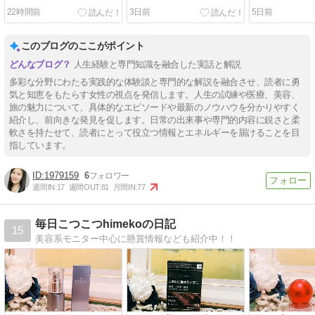
22時間前
3日前
5日前
このブログのここがポイント
人生経験と専門知識を融合した実話と解説
多彩な分野にわたる実践的な体験談と専門的な解説を融合させ、読者に勇
気と知恵をもたらす女性の視点を発信します。人生の試練や医療、美容、
旅の魅力について、具体的なエピソードや最新のノウハウを分かりやすく
紹介し、前向きな発見を促します。日常の出来事や専門的内容に鋭さと柔
軟さを持たせて、読者にとって役立つ情報とエネルギーを届けることを目
指しています。
1979159
6
週間IN:
17
週間OUT:
81
月間IN:
77
毎日こつこつhimekoの日記
15
美容系モニター中心に懸賞情報なども紹介中！！