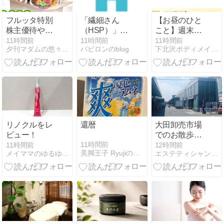
フルッタ特別
「繊細さん
【お昼のひと
株主優待やっ
（HSP）」は
こと】週末ど
と申し込み！
仕事が辛い？
う過ごす？お
11時間前
11時間前
11時間前
夕刊マダムの悠々優待生活
バビロンのblog
下北沢ボディメイクフラ骨盤矯正 Mioの毎日
やっぱりアサ
向いてる環境
でかけ派？お
イー気になる♪
の選び方と強
うち派？
みを活かすコ
ツ
リノクルをレ
還暦
大田卸売市場
ビュー！
でのお散歩ラ
ンチ
11時間前
11時間前
12時間前
美脚王子 RyujiのHaveahealthyday!
メイママのゆるゆる美活＊2人目妊活ブログ
エステティシャンの総合アンチエイジング