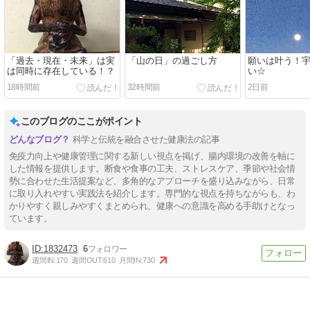
「過去・現在・未来」は実
「山の日」の過ごし方
願いは叶う！
は同時に存在している！？
い☆
18時間前
32時間前
2日前
このブログのここがポイント
科学と伝統を融合させた健康法の記事
免疫力向上や健康管理に関する新しい視点を掲げ、腸内環境の改善を軸に
した情報を提供します。断食や食事の工夫、ストレスケア、季節や社会情
勢に合わせた生活提案など、多角的なアプローチを盛り込みながら、日常
に取り入れやすい実践法を紹介します。専門的な視点を持ちながらも、わ
かりやすく親しみやすくまとめられ、健康への意識を高める手助けとなっ
ています。
1832473
6
週間IN:
170
週間OUT:
610
月間IN:
730