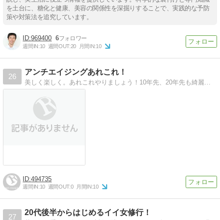
を土台に、糖化と健康、美容の関係性を深掘りすることで、実践的な予防
策や対策法を追究しています。
969400
6
週間IN:
10
週間OUT:
20
月間IN:
10
アンチエイジングあれこれ！
26
美しく楽しく。あれこれやりましょう！10年先、20年先も綺麗でいられるよう、あの手この手で美を追求しましょう！
494735
週間IN:
10
週間OUT:
0
月間IN:
10
20代後半からはじめるイイ女修行！
27