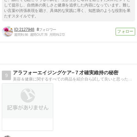
して提示し、自然体の美しさと健康を追求した内容になっています。難し
い言葉や誇張表現を避け、具体的な実践に導く、知恵袋のような役割を果
たすスタイルです。
2127948
8
週間IN:
66
週間OUT:
78
月間IN:
272
アラフォーエイジングケア−７才確実維持の秘密
9
美容＆健康に関するすべての商品を紹介自ら試して良いと思った商品しか紹介しません。