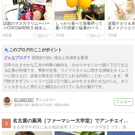
話題のマスカラリムーバー
しっかり食べて栄養摂って
皮脂テカリ＆
☆COCO&#039;S 純氷ふわ
夏バテ回避☆猛暑のベラン
夏メイク☆エ
ふわかき氷 ドバイチョコ
ダ菜園でも何とか育ってる
ャンペーン応
4日前
7日前
7日前
このブログのここがポイント
実用的で鋭い視点と具体性を重視
日常のささやかな工夫や時事の動向を、分かりやすくかつ掘り下げて伝え
る記事が特徴です。季節や災害、ライフスタイルに関する情報をタイムリ
ーに取り上げ、読者が実生活で役立てられる内容にこだわっています。専
門的すぎずフレンドリーな語り口で親しみやすさを持たせながらも、ポイ
ントをきちんと押さえた解説を心がけている点が魅力です。
1687287
7
週間IN:
200
週間OUT:
1310
月間IN:
960
名古屋の薬局［ファーマシー大学堂］でアンチエイジング！
3
名古屋市中村区にある相談薬局【ファーマシー大学堂】です。漢方相談・無料エステなど、あなたの健康と美を総合的にサポートいたします！通販も是非ご利用ください。