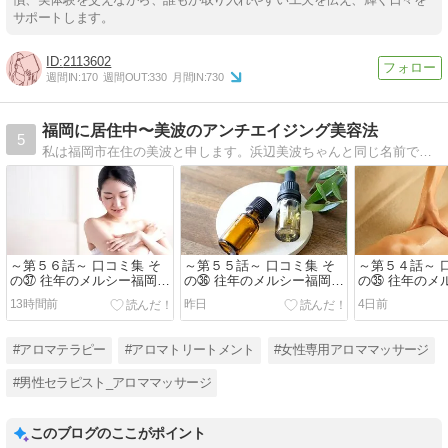
サポートします。
2113602
週間IN:
170
週間OUT:
330
月間IN:
730
福岡に居住中〜美波のアンチエイジング美容法
5
私は福岡市在住の美波と申します。浜辺美波ちゃんと同じ名前です。アンチエイジング＆美容に並々ならぬ興味があります。でもって女性のアンチエイジング効果についていろいろ探っていきたいと思います。
～第５６話～ 口コミ集 そ
～第５５話～ 口コミ集 そ
～第５４話～ 
の㊲ 往年のメルシー福岡さ
の㊱ 往年のメルシー福岡さ
の㉟ 往年のメ
んHPより
んHPより
んHPより
13時間前
昨日
4日前
#アロマテラピー
#アロマトリートメント
#女性専用アロママッサージ
#男性セラピスト_アロママッサージ
このブログのここがポイント