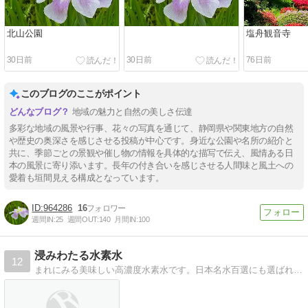
北山公園
塩舟観音寺
30日前
30日前
76日前
このブログのここがポイント
地域の魅力と自然の美しさ伝達
多彩な地域の風景や行事、花々の写真を通じて、静岡県や関東地方の自然
や歴史の奥深さを感じさせる投稿が中心です。身近な公園や名所の紹介と
共に、季節ごとの景観や催し物の情報を具体的な描写で伝え、風情ある日
本の風景に寄り添います。長年の付き合いを感じさせる人間味と風土への
愛着も垣間見える構成となっています。
964286
16
週間IN:
25
週間OUT:
140
月間IN:
100
浸みわたる水素水
12
まれにみる美味しい高濃度水素水です。日本名水百選にも選ばれた熊本県菊池の天然水を使用した高濃度水素水のﾌﾞﾛｸﾞです