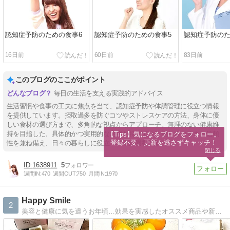
認知症予防のための食事6
認知症予防のための食事5
認知症予防のた
16日前
60日前
83日前
このブログのここがポイント
毎日の生活を支える実践的アドバイス
生活習慣や食事の工夫に焦点を当て、認知症予防や体調管理に役立つ情報
を提供しています。摂取過多を防ぐコツやストレスケアの方法、身体に優
しい食材の選び方まで、多角的な視点からアプローチ。無理のない健康維
持を目指した、具体的かつ実用的な内容が特徴です。親しみやすさと信頼
【Tips】気になるブログをフォロー。

登録不要。更新を逃さずキャッチ！
性を兼ね備え、日々の暮らしに役立つ情報が満載です。
閉じる
1638911
5
週間IN:
470
週間OUT:
750
月間IN:
1970
Happy Smile
2
美容と健康に気を遣うお年頃…効果を実感したオススメ商品や新商品のお試しモニターも楽しみながら参加・紹介しています