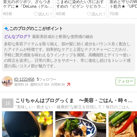
首元のポツポツ、ざらつき
こまめに染めたい方におす
攻めと守りの
ケアに★『DeLuna（デルー
すめの『ビゲン リピカラ
ト処方★『UPD
ナ） カプセル ピーリング
ー』
SERUM AZELA
6日前
6日前
7日前
セラム』
CICA20』
このブログのここがポイント
最新美容成分と斬新な使用感の融合
多彩な美容アイテムを取り揃え、肌や髪に効く成分をバランス良く配合し
たアイテムが特徴です。効率的なケアと上質なテクスチャーにこだわり、
手軽に贅沢感覚を味わえるラインナップを展開。高機能性とデイリー使い
の両立を追求し、日常の美しさをサポート、常に進化し続けるトレンド感
度の高いコスメ群が魅力です。
1222458
5
週間IN:
14
週間OUT:
154
月間IN:
54
こりちゃんはブログっくま 〜美容・ごはん・時々暴走〜
16
"美味しい・飽きない・健康的"な献立を目指して！毎日のごはんと旦那さんとのきままな日常を中心に、美容・ハマっているものなど。お酒や外食、出前も好き。2024年、薬膳勉強中。