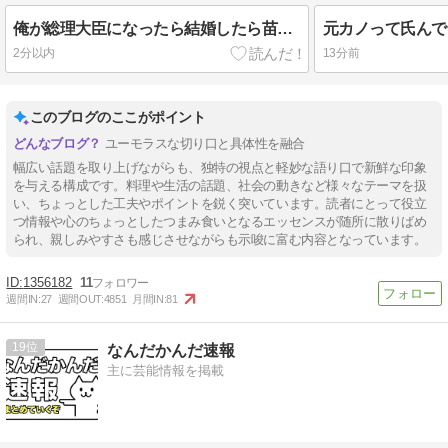
俺が総理大臣になったら結婚したら苗字を合体させるシステムにする
元カノって氏んで
2分以内
13分前
このブログのここがポイント
ユーモラスな切り口と具体性を融合
幅広い話題を取り上げながらも、独特の視点と軽妙な語り口で新鮮な印象
を与える構成です。料理や生活の話題、社会の動きなど様々なテーマを扱
い、ちょっとした工夫やポイントを鋭く突いています。読者にとって役立
つ情報や心のちょっとしたつまみ食いとなるエッセンスが随所に散りばめ
られ、親しみやすさも感じさせながらも示唆に富む内容となっています。
1356182
11
週間IN:
27
週間OUT:
4851
月間IN:
81
19
なんだかんだ速報
主に芸能情報を掲載