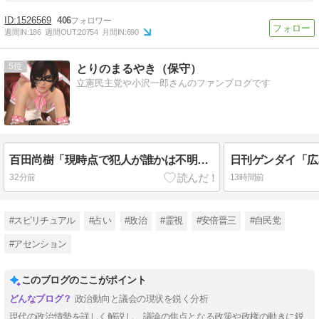
1526569
406
週間IN:
186
週間OUT:
20754
月間IN:
690
5
とりのまるやき（保守）
立憲民主党や小沢一郎さんのファンブログです
百田尚樹「現時点で犯人が誰かは不明だが、私は日本人ではないと思う」 シャインマスカット盗難事件に
32分前
13時間前
#スピリチュアル
#占い
#政治
#霊視
#安倍晋三
#自民党
#アセンション
このブログのここがポイント
政治動向と議会の現状を鋭く分析
現代の政治情勢を詳しく解説し、議論の焦点となる政策や政権の動きに鋭