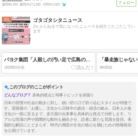
週間IN:
240
週間OUT:
1260
月間IN:
1020
3
ゴタゴタシタニュース
2ちゃんねるで気になったニュースを紹介ごたごたしてい
ます
パヨク集団「人殺しの汚い足で広島の土を踏むな！」→広島県民「お前らの方が汚いんじゃ！」
3時間50分前
9時間前
このブログのここがポイント
多角的視点と時事トピックを深掘り
日本の習慣や社会の動きに対し、鋭い切り口で切り込むスタイルが特徴で
す。居酒屋の「お通し」文化から日韓中の政治・経済の絡み、日本人の食
文化の一面に至るまで、多方面の出来事を具体的な視点で分析します。リ
アルな現場の声や国際的な動向も融合させ、読者に新たな見識を提供。表
面的な解説にとどまらず、時代の潮流や文化の核心を掴むための情報発信
を心掛けています。