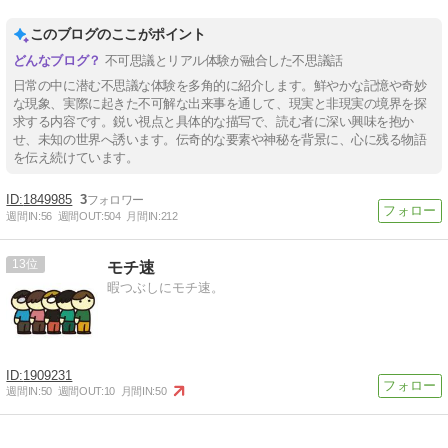
このブログのここがポイント
不可思議とリアル体験が融合した不思議話
日常の中に潜む不思議な体験を多角的に紹介します。鮮やかな記憶や奇妙
な現象、実際に起きた不可解な出来事を通して、現実と非現実の境界を探
求する内容です。鋭い視点と具体的な描写で、読む者に深い興味を抱か
せ、未知の世界へ誘います。伝奇的な要素や神秘を背景に、心に残る物語
を伝え続けています。
1849985
3
週間IN:
56
週間OUT:
504
月間IN:
212
13
モチ速
暇つぶしにモチ速。
1909231
週間IN:
50
週間OUT:
10
月間IN:
50