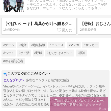
「嬉しいニュース」「面白いニュース」がメインです。
不幸なニュースより、くだらない・楽しいニュースが好
きなだけ。幸せニュースなんぞいくらあっても良い！
【やばいケーキ】葛葉から叶へ贈るクセ強バースデーソング：甘いよりは美味いヤヴァイケーキ
1時間20分前
2時間20分前
#ゲーム
#雑貨
#地域情報
#ニュース
#マンガ
#サッカー
#ペット
#ポイ活
#野球
#おでかけスポット
#原神
#ポイ活初心者
このブログのここがポイント
多彩なエンタメと魅力的な解説
Vtuberやインディーゲーム、イベントレポートを巧みに扱い、ファン層を
引き込む鋭い切り口が特徴です。笑いと驚きが交錯する映像や配信の見ど
ころをリアルタイムで伝えるとともに、参加者や出演者の背景にも深く踏
み込み、自然な興味を引き出しています。情報の幅広さと親近感あふれる
【Tips】気になるブログをフォロー。

視点が、読者に新たな発見と盛り上がりをもたらします。
登録不要。更新を逃さずキャッチ！
閉じる