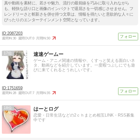
真や動画を素材に、若さや魅力、流行の最前線を巧みに取り入れながら
も、軽快な語り口と画像のインパクトで退屈さを一切感じさせません。フ
レンドリーさと斬新さを併せ持つ文章は、情報を得たいと意欲的な人々に
ぴったりのエンターテインメント空間となっています。
2087203
週間IN:
30
週間OUT:
0
月間IN:
30
17
速速ゲームー
ゲーム・アニメ関連の情報や、くすっと笑える面白いネ
タ、動画などを紹介しています。一度暇つぶしにでも遊
びに来てくれるとうれしいです。
1751659
週間IN:
28
週間OUT:
7
月間IN:
35
18
はーとログ
恋愛・日常生活などの2ｃｈまとめ相互LINK・RSS募集
中です