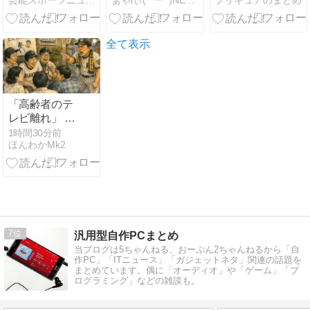
芸能スポーツニュース今日速2ch
ぁゃιぃ(*ﾟーﾟ)NEWS 2nd
プリキュアのまとめ
ぎ
る！？かりん
る・・・・・・
役『鬼頭明里
理由がこち
さん』アラン
ら・・・・・・
役『島﨑信長
全て表示
さん』レイン
役『内山昂輝
さん』だと判
明！！
「高齢者のテ
レビ離れ」 昭
和の昔はさ 誰
1時間30分前
ほんわかMk2
もが巨人ファ
ンだったでし
ょ
7
汎用型自作PCまとめ
当ブログは5ちゃんねる、おーぷん2ちゃんねるから「自
作PC」「ITニュース」「ガジェットネタ」関連の話題を
まとめています。偶に「オーディオ」や「ゲーム」「プ
ログラミング」などの雑談も。