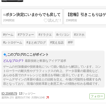
○ボタン決定にいまからでも戻して
20時間前
23時間前
#ゲーム
#アラフォー
#ドラクエ
#パソコン
#スマホ
#レトロゲーム
#まとめブログ
#笑える話
#FF
このブログのここがポイント
最新技術と斬新なアイデア追求
ゲームの付加価値や技術進化について鋭い観点から解説しています。コン
トローラーの耐久性やグラフィックスの向上、データ容量の最適化など、
あらゆる面でのチャレンジと改善点を明確に提示しています。さらには、
ゲームデザインの革新や過去との比較を交え、今後の可能性を模索する内
容となっており、現場の技術革新と創意工夫への情熱が伝わる構成です。
2049579
13
週間IN:
270
週間OUT:
790
月間IN:
1040