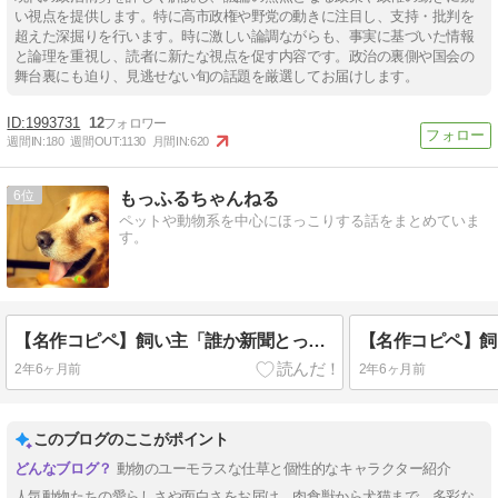
い視点を提供します。特に高市政権や野党の動きに注目し、支持・批判を
超えた深掘りを行います。時に激しい論調ながらも、事実に基づいた情報
と論理を重視し、読者に新たな視点を促す内容です。政治の裏側や国会の
舞台裏にも迫り、見逃せない旬の話題を厳選してお届けします。
1993731
12
週間IN:
180
週間OUT:
1130
月間IN:
620
6
もっふるちゃんねる
ペットや動物系を中心にほっこりする話をまとめていま
す。
【名作コピペ】飼い主「誰か新聞とってきてー」←犬種別でお答えしますwwww
2年6ヶ月前
2年6ヶ月前
このブログのここがポイント
動物のユーモラスな仕草と個性的なキャラクター紹介
人気動物たちの愛らしさや面白さをお届け。肉食獣から犬猫まで、多彩な