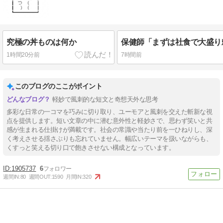
究極の丼ものは何か
1時間20分前
7時間前
このブログのここがポイント
軽妙で風刺的な短文と奇想天外な思考
多彩な日常の一コマを巧みに切り取り、ユーモアと風刺を交えた斬新な視
点を提供します。短い文章の中に潜む意外性と軽妙さで、思わず笑いと共
感が生まれる仕掛けが満載です。社会の常識や当たり前を一ひねりし、深
く考えさせる揺さぶりも忘れていません。幅広いテーマを扱いながらも、
くすっと笑える切り口で飽きさせない構成となっています。
1905737
6
週間IN:
80
週間OUT:
1590
月間IN:
320