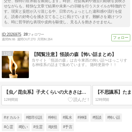
交ぜ、独特の世界観を展開します。時折、社会風刺や過去の経験を反映さ
せながらも、軽快な文章で結果や未来への示唆を行うスタイルが特徴的で
す。現実と妄想が入り混じる中、日常のちょっとした違和感や流行を捉
え、読者の好奇心を掻き立てることに長けています。難解さを避けつつ
も、時に哲学的な表現や皮肉を駆使し、見る人を飽きさせません。
2026975
28
週間IN:
66
週間OUT:
270
月間IN:
264
12
【閲覧注意】怪談の森【怖い話まとめ】
当サイト「怪談の森」は古今東西の怖い話〜ほっこりす
る神様系の話まで集めています。 随時更新中！！
【虫／昆虫系】子犬くらいの大きさはある巨大な蝗が飛んでいた。しかも、体の色は燃えるように赤い色だった
12時間前
12時間前
#オカルト
#都市伝説
#神社
#風水
#神様
#怪談
#怖い話
#心霊
#呪い
#生霊
#妖怪
#予言