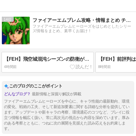
14
ファイアーエムブレム攻略・情報まとめ チキ速
ファイアーエムブレムヒーローズをはじめとしたシリー
ズ情報をまとめ、素早くお届け！
【FEH】飛空城混沌シーズンの防衛が無理ゲーすぎる
4時間前
8時間前
このブログのここがポイント
最新情報と深掘り解説が満載
ファイアーエムブレムヒーローズを中心に、キャラ性能の最新動向、環境
の変化、戦術の工夫、そして新追加要素に関する詳細な分析を提供してい
ます。アップデートや新キャラの考察、環境適応のコツなど、プレイに役
立つ情報を幅広く扱い、常に高次元の視点から内容を深めています。厚み
のある考察とともに、つねに次の展開を見据えた読み応えをお約束しま
す。