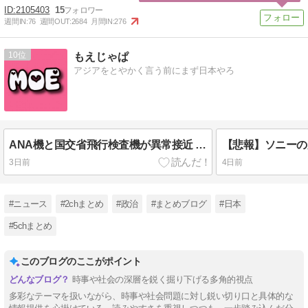
2105403
15
週間IN:
76
週間OUT:
2684
月間IN:
276
10
もえじゃぱ
アジアをとやかく言う前にまず日本やろ
ANA機と国交省飛行検査機が異常接近 空中衝突防止装置が作動も“ニアミス認定せず” 国交省判断
3日前
4日前
#ニュース
#2chまとめ
#政治
#まとめブログ
#日本
#5chまとめ
このブログのここがポイント
時事や社会の深層を鋭く掘り下げる多角的視点
多彩なテーマを扱いながら、時事や社会問題に対し鋭い切り口と具体的な