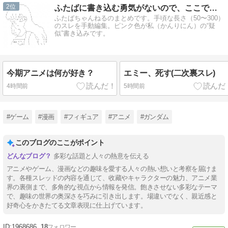
2
ふたばに書き込む勇気がないので、ここで勝手に参加するブログ
ふたばちゃんねるのまとめです。手頃な長さ（50〜300）
のスレを手動編集。ピンク色が私（かんりにん）の“疑
似”書き込みです。
今期アニメは何が好き？
エミー、死す(二次裏スレ)
4時間前
5時間前
#ゲーム
#漫画
#フィギュア
#アニメ
#ガンダム
このブログのここがポイント
多彩な話題と人々の熱意を伝える
アニメやゲーム、漫画などの趣味を愛する人々の熱い想いと考察を届けま
す。各種スレッドの内容を通じて、收藏やキャラクターの魅力、アニメ業
界の裏側まで、多角的な視点から情報を発信。飽きさせない多彩なテーマ
で、趣味の世界の奥深さを巧みに引き出します。場違いでなく、親近感と
好奇心をかきたてる文章表現に仕上げています。
1968686
18