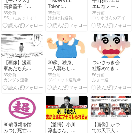
【モバマス】
『MARVEL
平山雅のエロ
思っておられ
高森藍子「少
Tōkon:
エロなノース
るのです
女日和
Fighting
リーブ ２６０
35分前
35分前
35分前
か？」ドヤ顔
SSまにあっくす！
けおけお速報
ロミオはんのアイドル等何でも２chまとめマガジン
∼after∼」
Souls』ウルヴ
８０９
ポスト
ァリンかなり
使いやすい気
がする
【画像】漫画
30歳、独身、
ついさっき会
家あだち充、
一人暮らし、
社辞めてきた
タッチの告白
趣味筋トレと
ｗｗ
35分前
55分前
56分前
カンダタ速報
ダイエット速報＠２ちゃんねる
ふぇー速
シーンから40
ランニング、
年記念で自分
貯金600万。
自身が浅倉南
これ勝ち組
になりきり投
か？
稿
80歳母親を踏
【驚愕】小川
【画像】かつ
みつけ死亡さ
淳也さん、演
ての天下人