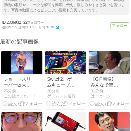
動物の素顔やユニークな瞬間を簡潔に伝え、親しみやすさと笑いを誘いま
す。写真や動画によるビジュアル要素も充実しています。
2036932
22
週間IN:
155
週間OUT:
335
月間IN:
830
最新の記事画像
ショートスリ
Switch2、ゲー
【GIF画像】
ーパー堀大輔
ムキューブを
みんなで楽し
氏、涙を流す
抜く。発売約
もうぜｗｗｗ
25分前
30分前
31分前
この指とまれ！！
ゲームスレ速報
はーとログ
1年で2368万
ｗｗｗｗｗｗ
台突破
ｗｗｗｗｗｗ
ｗ