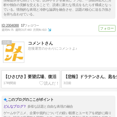
情報提供を心掛けている。読みやすさを重視しつつも、一歩踏み込んだ分
析や独自の見解を交えることで、読者に新たな視点をもたらす構成となっ
ている。情熱的な表現と冷静な論調を融合させ、話題の核心に迫る力強さ
を持ち合わせている。
2004088
17
週間IN:
75
週間OUT:
440
月間IN:
410
11
コメントさん
怠慢運営のかわりにコメントよ♪
【ひさびさ】要望広場、復活
17時間前
3日前
このブログのここがポイント
多様な話題と自由な表現の融合
ゲームやアニメ、企業や規約についての鋭い観察とユーモアを絶妙に織り