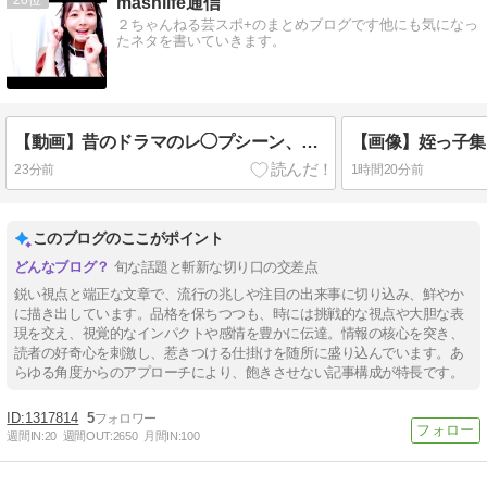
mashlife通信
２ちゃんねる芸スポ+のまとめブログです他にも気になっ
たネタを書いていきます。
【動画】昔のドラマのレ◯プシーン、今見るとアウトすぎるｗｗｗｗｗｗｗｗｗ
23分前
1時間20分前
このブログのここがポイント
旬な話題と斬新な切り口の交差点
鋭い視点と端正な文章で、流行の兆しや注目の出来事に切り込み、鮮やか
に描き出しています。品格を保ちつつも、時には挑戦的な視点や大胆な表
現を交え、視覚的なインパクトや感情を豊かに伝達。情報の核心を突き、
読者の好奇心を刺激し、惹きつける仕掛けを随所に盛り込んでいます。あ
らゆる角度からのアプローチにより、飽きさせない記事構成が特長です。
1317814
5
週間IN:
20
週間OUT:
2650
月間IN:
100