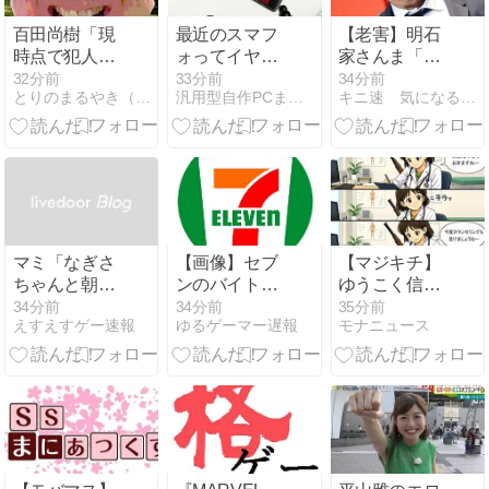
百田尚樹「現
最近のスマフ
【老害】明石
時点で犯人が
ォってイヤホ
家さんま「炎
誰かは不明だ
ンジャック付
天下で『こい
32分前
33分前
34分前
とりのまるやき（保守）
汎用型自作PCまとめ
キニ速 気になる速報
が、私は日本
いてないの?
つら大変やな
人ではないと
ぁ』というの
思う」 シャイ
が高校野球の
ンマスカット
良さ。ナイタ
盗難事件に
ーが当たり前
だとつまらな
い」
マミ「なぎさ
【画像】セブ
【マジキチ】
ちゃんと朝ま
ンのバイト
ゆうこく信者
でハロウィン
「AIにちいか
「高市総理に
34分前
34分前
35分前
えすえすゲー速報
ゆるゲーマー遅報
モナニュース
してしまった
わの画像を食
大勢のSP。税
わ……」
わせてっと…
金の無駄遣い
できた！」
です」→『山
上のようなテ
ロリストのせ
い』とリプさ
れ「山上君が
犯人だとまだ