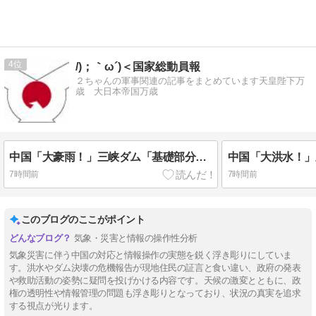
4
/)；｀ω´)＜国家総動員報
２ちゃんの軍事関連の記事をまとめています天皇陛下万
歳 大日本帝国万歳
中国「大豪雨！」三峡ダム「基礎部分破損」中国「全力放流！」台風13号「中国上陸予測」台風15号「中国接近（画像」中国「台風同時上陸！（穀物生産が壊滅危機」→
7時間前
7時間前
このブログのここがポイント
気象・災害と情報の操作性分析
気象災害に伴う中国の対応と情報操作の実態を鋭く浮き彫りにしていま
す。洪水やダム決壊の危機報告が現地住民の証言と食い違い、政府の発表
や救助活動の姿勢に疑問を投げかける内容です。天候の激変とともに、政
権の透明性や情報管理の問題も浮き彫りとなっており、状況の真実を追求
する視点が光ります。