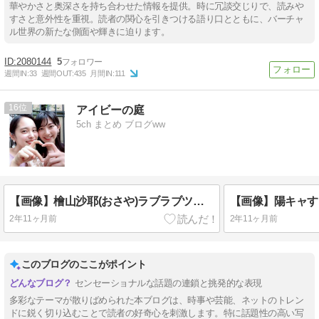
華やかさと奥深さを持ち合わせた情報を提供。時に冗談交じりで、読みや
すさと意外性を重視。読者の関心を引きつける語り口とともに、バーチャ
ル世界の新たな側面や輝きに迫ります。
2080144
5
週間IN:
33
週間OUT:
435
月間IN:
111
16
アイビーの庭
5ch まとめ ブログww
【画像】檜山沙耶(おさや)ラブラブツーショット写真公開で大荒れ
2年11ヶ月前
2年11ヶ月前
このブログのここがポイント
センセーショナルな話題の連鎖と挑発的な表現
多彩なテーマが散りばめられた本ブログは、時事や芸能、ネットのトレン
ドに鋭く切り込むことで読者の好奇心を刺激します。特に話題性の高い写