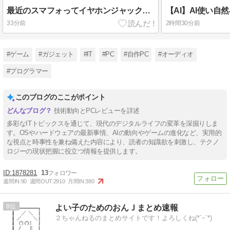
最近のスマフォってイヤホンジャック付いてないの?
33分前
2時間30分前
#ゲーム
#ガジェット
#IT
#PC
#自作PC
#オーディオ
#プログラマー
このブログのここがポイント
技術動向とPCレビューを詳述
多彩なITトピックスを通じて、現代のデジタルライフの変革を深掘りしま
す。OSやハードウェアの最新事情、AIの動向やゲームの進化など、実用的
な視点と時事性を兼ね備えた内容により、読者の知識欲を刺激し、テクノ
ロジーの現状把握に役立つ情報を提供します。
1878281
13
週間IN:
90
週間OUT:
2910
月間IN:
380
8
よい子のためのおんＪまとめ速報
２ちゃんねるのまとめサイトです！よろしくね(*´ｰ`*)