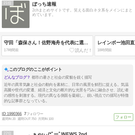
21
ぼっち速報
2chまとめサイトです。笑える面白ネタ系をメインにまと
めています。
守田「森保さん！佐野海舟を代表に選ぶのはマズイっすよ」→ 守田代表落ち
17時間前
18時間前
このブログのここがポイント
都市の暑さと社会の変貌を鋭く描写
近年の異常気象と社会の動向を素材に、日常の風景を鮮烈に捉える。気温
高騰や世代の変遷、経済と文化の断片的な光景を巧みに融合させ、読む者
の感性を刺激する。現代の異なる側面を凝縮し、鋭い視点での描写が特徴
的な記事群となっている。
1990366
7
週間IN:
20
週間OUT:
750
月間IN:
100
22
ぁゃιぃ(*ﾟーﾟ)NEWS 2nd