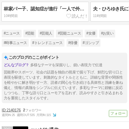
林家パー子、認知症が進行「一人で外出られない」難聴で夫・ペーと「筆談」…自宅全焼から約1年
10時間前
11時間前
#ニュース
#芸能
#芸能人
#芸能ニュース
#女優
#お笑い
#時事ニュース
#トレンドニュース
#俳優
#ゴシップ
このブログのここがポイント
多様なテーマを深掘りし、鋭い表現力で伝達
芸能界やスポーツ、社会の話題を独自の視座で掘り下げ、鮮烈な切り口と
表現を駆使しています。刺激的なタイトルとともに、詳細な背景や関係性
を軽やかに解き明かす一方、読者の関心を引き続ける具体性と洗練を兼ね
備え、情報の真髄をシンプルに伝えています。多彩なテーマに鋭敏に反応
しつつも、丁寧な語り口とユーモアを忘れず、読みやすさと引き込まれる
力を重視したスタイルです。
2140176
2
週間IN:
25
週間OUT:
535
月間IN:
115
20