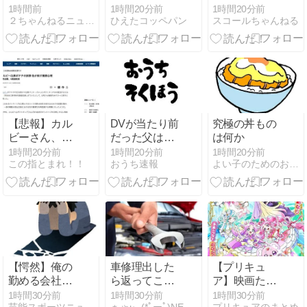
せた疑い 58歳
説で“自党の大
「マックスむ
1時間前
1時間20分前
1時間20分前
２ちゃんねるニュース超速＋
ひえたコッペパン
スコールちゃんねる
無職息子を逮
失態”を漏らし
らい」の現在
捕 13～14年前
た結果→党か
(イマ)ｗｗｗ
から2人暮ら
らブチギレら
し「介護疲れ
れるwwwww
で日常的に暴
行」 岬町 #大
阪 | 無職に人
権なし | 特養
【悲報】カル
DVが当たり前
究極の丼もの
に入れろよ
ビーさん、白
だった父は母
は何か
黒包装にした
と別居したと
1時間20分前
1時間20分前
1時間20分前
この指とまれ！！
おうち速報
よい子のためのおんＪまとめ速報
結果4週連続
たん憑き物が
売上減
落ちたみたい
に落ち着いた
【愕然】俺の
車修理出した
【プリキュ
勤める会社、
ら返ってこな
ア】映画たん
ガチでヤバす
くて草
プリは泣け
1時間30分前
1時間30分前
1時間30分前