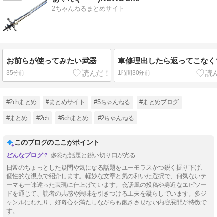
2ちゃんねるまとめサイト
お前らが使ってみたい武器
車修理出したら返ってこなく
35分前
1時間30分前
#2chまとめ
#まとめサイト
#5ちゃんねる
#まとめブログ
#まとめ
#2ch
#5chまとめ
#2ちゃんねる
このブログのここがポイント
多彩な話題と鋭い切り口が光る
日常のちょっとした疑問や気になる話題をユーモラスかつ鋭く掘り下げ、
個性的な視点で紹介します。軽妙な文章と気の利いた選択で、何気ないテ
ーマも一味違った表現に仕上げています。会話風の投稿や身近なエピソー
ドを通じて、読者の共感や興味を引きつける工夫を凝らしています。多ジ
ャンルにわたり、好奇心を満たしながらも飽きさせない内容展開が特徴で
す。