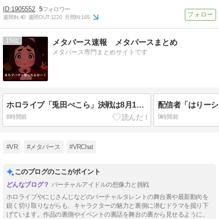
1905552
5
週間IN:
40
週間OUT:
1220
月間IN:
165
15
メタバース速報 メタバースまとめ
メタバース専門まとめサイトです
ホロライブ「兎田ぺこら」決戦は8月10日！みこちパワプロ配信に負けて育成最終回3万人に届かず「ケモミミリーグ」フブさん語る「栄冠本編で本戦おまけ」
8時間前
9時間前
#VR
#メタバース
#VRChat
このブログのここがポイント
バーチャルアイドルの想像力と挑戦
ホロライブやにじさんじなどのバーチャルタレントの舞台裏や最新動向を
鋭く切り取りながらも、キャラクターの魅力と裏側に潜むドラマを掘り下
げています。作品の裏側やイベントの裏話を舞台の裏から見せるように、