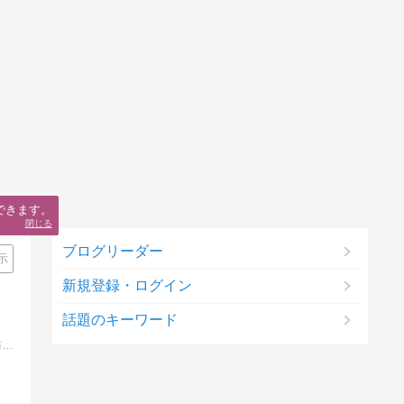
できます。
閉じる
ブログリーダー
示
新規登録・ログイン
話題のキーワード
メンタル弱すぎる無職引きこもりのブログ。主にモンスト、パワプロ、近状報告日記など。たまにラクガキを描いたりしています。ご訪問お待ちしております！m(_ _)m