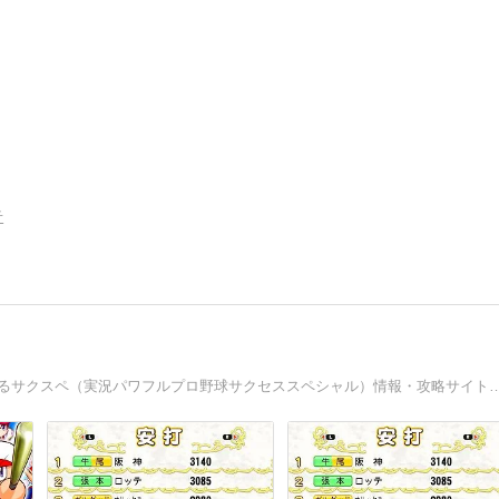
告
2016年〜現在までサクスペにドハマりしている人が管理するサクスペ（実況パワフルプロ野球サクセススペシャル）情報・攻略サイト。パワプロ・野球・育成・ガ