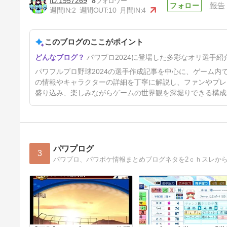
1957269
8
報告
週間IN:
2
週間OUT:
10
月間IN:
4
このブログのここがポイント
【オリジナル】佐藤愛（外野
パワプロ2024に登場した多彩なオリ選手紹
手）【パワプロ2024-2025】
1年3ヶ月前
パワフルプロ野球2024の選手作成記事を中心に、ゲーム
の情報やキャラクターの詳細を丁寧に解説し、ファンやプレ
盛り込み、楽しみながらゲームの世界観を深堀りできる構成
パワプログ
3
パワプロ、パワポケ情報まとめブログネタを2ｃｈスレか