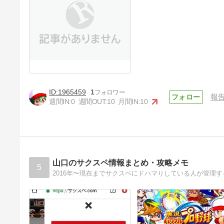
1965459
1
報
週間IN:
0
週間OUT:
10
月間IN:
10
山口のサクスペ情報まとめ・攻略メモ
5