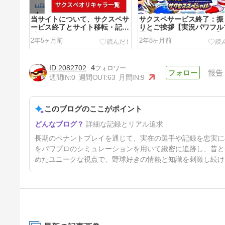
当サイトについて、サクスペサ
サクスペサービス終了：振
ービス終了とサイト移転・記事
りとご挨拶【実況パワフル
移行について
野球サクセススペシャル】
2年5ヶ月前
2年8ヶ月前
2082702
4
報告
週間IN:
0
週間OUT:
63
月間IN:
9
このブログのここがポイント
サクスペサービス終了：振り返
詳細な記録とリアル追求
りとご挨拶【実況パワフルプロ
野球サクセススペシャル】
2年8ヶ月前
長期のペナントプレイを通じて、実在の選手や記録を忠実に
をパワプロのシミュレーションを用いて緻密に追跡し、昔と
めたユニークな視点で、野球好きの情熱と知識を刺激し続け