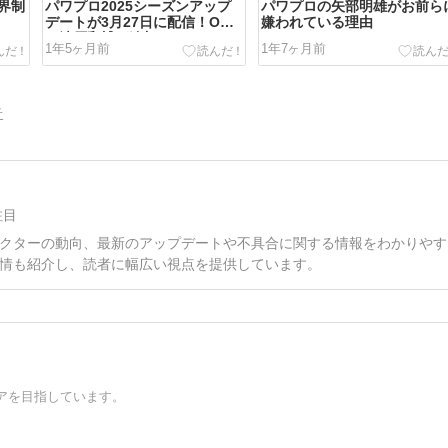
界制
パワプロ2025シーズンアップ
パワプロの矢部明雄がお前ら
デートが3月27日に配信！OB
嫌われている理由
に清原和博が追加！
1年5ヶ月前
1年7ヶ月前
告
注目
クターの動向、最新のアップデートや不具合に関する情報をわかりやす
情も紹介し、読者に幅広い視点を提供しています。
アを目指しています。