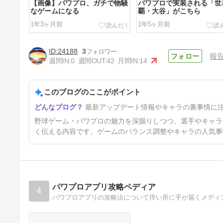
【画像】パワプロ、ガチで物騒
パワプロで実装される「世
なゲームになる
覇・大谷」がこちら
1年3ヶ月前
1年5ヶ月前
24188
3
報
週間IN:
0
週間OUT:
42
月間IN:
14
このブログのここがポイント
【激論】結局パワプロで一番強
最新アップデート情報やキャラの裏事情に
い変化球って
1年8ヶ月前
野球ゲーム・パワプロの魅力を深掘りしつつ、選手やキャラ
く伝える内容です。ゲームのバランス調整やキャラの人気事
パワプロアプリ攻略ペディア
4
パワプロアプリの攻略法について痒い所に手が届くメディ