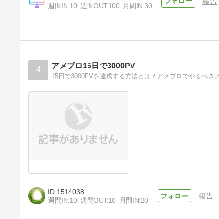
報告
週間IN:
10
週間OUT:
100
月間IN:
30
共通テスト数学｜失敗せずほぼ
満点を取るための勉強法[比較
的数学が得意な人向け]
4年前
アメブロ15日で3000PV
4
15日で3000PVを達成する方法とは？アメブロでやるべ
1514038
報告
週間IN:
10
週間OUT:
10
月間IN:
20