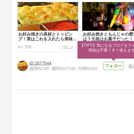
お好み焼きの具材とトッピン
お好み焼きともんじゃの歴
グ！実はこれを入れたら美味し
は？元祖はお菓子だった！
い！？
【TIPS】気になるブログをフォ
4ヶ月前
4ヶ月前
登録は不要！すぐ使えま
1877544
報
週間IN:
220
週間OUT:
510
月間IN:
910
外壁塗装をするならいつが良
い！？外壁塗装にベストな時期
の見極め方
6年前