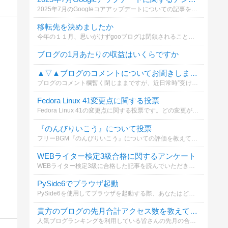
2025年7月のGoogleコアアップデートについての記事を読んだ後、あなたはどのジャンルに関する順位変動が気になりますか？
移転先を決めましたか
今年の１１月、思いがけずgooブログは閉鎖されることになりました。そんなことから閉鎖後の対処の仕方に迷われたことと思います。そこでその対処についてお答えください。
ブログの1月あたりの収益はいくらですか
▲▽▲ブログのコメントについてお聞きします▲▽▲
ブログのコメント欄暫く閉じままですが、近日常時”受け付ける”へ変更を検討しています。そこで質問があるのでお時間がございましたらご回答お願いします。
Fedora Linux 41変更点に関する投票
Fedora Linux 41の変更点に関する投票です。どの変更が最も注目すべきと思いますか？
『のんびりいこう』について投票
フリーBGM『のんびりいこう』についての評価を教えてください
WEBライター検定3級合格に関するアンケート
WEBライター検定3級に合格した記事を読んでいただきありがとうございます。以下の質問にお答えいただけますか？
PySide6でブラウザ起動
PySide6を使用してブラウザを起動する際、あなたはどちらの方法を選択しますか？
貴方のブログの先月合計アクセス数を教えて下さい
人気ブログランキングを利用している皆さんの先月の合計アクセス数を教えて下さい！