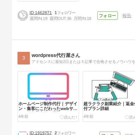
1462871
1
報告
週間IN:
18
週間OUT:
36
月間IN:
18
wordpress代行屋さん
3
アドセンスに最短2日または５記事で合格させるノウハウ
ホームページ制作代行｜デザイ
超ラクラク副業紹介｜返金
ン・集客にこだわったwebサイ
付プラン詳細
ト・徳島最安値に挑戦
4年前
4年前
1919757
2