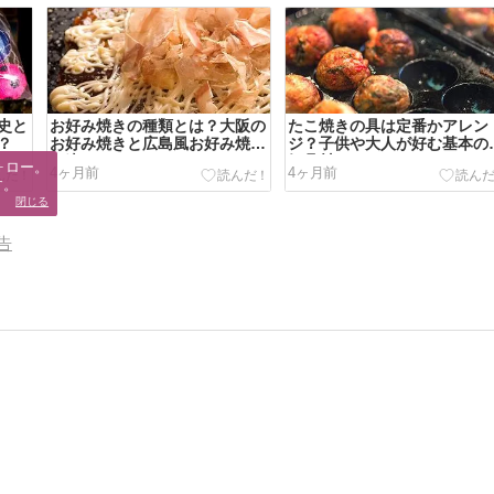
史と
お好み焼きの種類とは？大阪の
たこ焼きの具は定番かアレン
？
お好み焼きと広島風お好み焼き
ジ？子供や大人が好む基本の
の違い！
気具材とは
ロー。

4ヶ月前
4ヶ月前
す。
閉じる
告