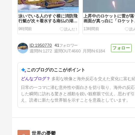
泳いでいる人のすぐ横に消防飛
上昇中のロケットに雷が落
行艇が次々着水する南仏の湖
画面が真っ白に「ロケット
「肝心の場面で毎回カメラが逃
丈夫なの……？」【海外の
9時間前
13時間前
げる」【海外の反応】
応】
1950770
41
週間IN:
1272
週間OUT:
4660
月間IN:
6184
このブログのここがポイント
洗濯機の「洗濯終了」メロディ
多彩な映像と海外反応を交えた変化に富む
にクラシック五重奏がそのまま
即興で乗っかる「元ネタはシュ
昨日
日常の一コマに潜む意外性や面白さを切り取り、海外の反応
ーベルトの『鱒』だからね」
【海外の反応】
した瞬間に訪れる驚きと感動を鋭い観察眼で伝え、思わず引
え、読者に新たな世界観を示すことを意義としています。
世界の憂鬱