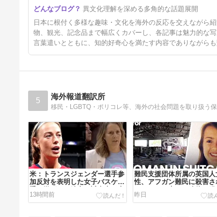
海外「日本の夏には夏の良さが
異文化理解を深める多角的な話題展開
ある！」日本の夏の良い所に対
する海外の反応
4日前
日本に根付く多様な趣味・文化を海外の反応を交えながら紹
物、観光、記念品まで幅広くカバーし、各記事は魅力的な写
言葉遣いとともに、知的好奇心を満たす内容でありながらも
海外報道翻訳所
5
米：トランスジェンダー選手参
難民支援団体所属の英国人
加反対を表明した女子バスケ選
性、アフガン難民に殺害さ
手に嫌がらせ続出…試合中に意
ーツケース内から遺体で発
13時間前
昨日
図的（？）肘鉄を顔面に食らう
れる…[海外の反応]
[海外の反応]