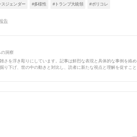
ンスジェンダー
#多様性
#トランプ大統領
#ポリコレ
報告
への洞察
雑さを浮き彫りにしています。記事は鮮烈な表現と具体的な事例を絡め
掘り下げ、世の中の動きと対比し、読者に新たな視点と理解を促すこと