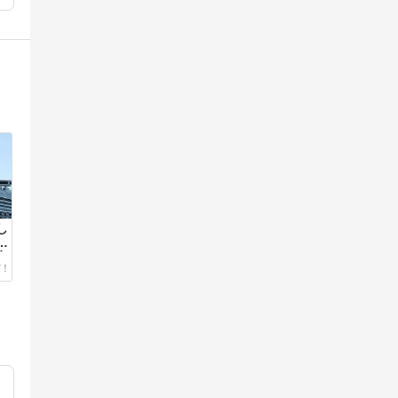
し
近
客
対