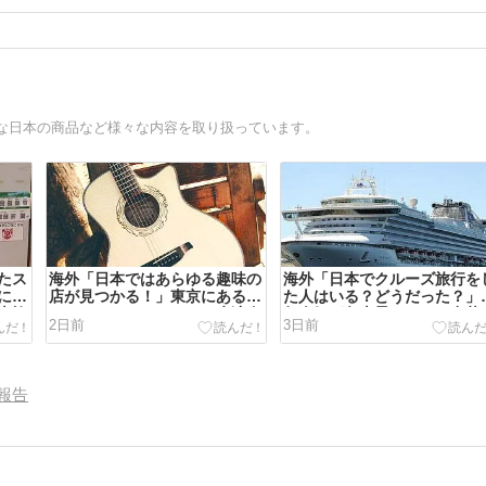
な日本の商品など様々な内容を取り扱っています。
たス
海外「日本ではあらゆる趣味の
海外「日本でクルーズ旅行を
にし
店が見つかる！」東京にあるカ
た人はいる？どうだった？」
本旅
ントリーミュージックの生演奏
年人気が急上昇している豪華
2日前
3日前
対す
が聞けるバーに対する海外の反
船による日本クルーズ旅行に
応
する海外の反応
報告