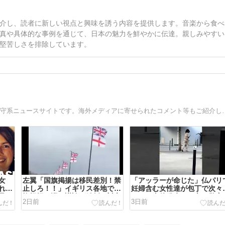
介し、読者に新しい視点と興味を誘う内容を提供します。音楽から食べ
真や具体的な事例を通じて、日本の魅力を鮮やかに伝達。親しみやすい
堅苦しさを排除しています。
移民・LGBTQ・ポリコレ等、海外の社会問題を取り扱う保
女
左翼「国旗掲揚は移民差別！禁
「アッラーが命じた」仏パリ
れス
止しろ！！」イギリス各地で国
妊婦含む女性達が包丁で次々
見さ
旗掲揚を巡る議論が紛糾…対立
される事件発生…一方、警察
2日前
3日前
深まる[海外の反応]
局は犯人情報を完全隠蔽[海
の反応]