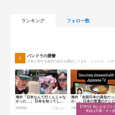
ランキング
フォロー数
パンドラの憂鬱
1
日本に関する海外の反応を翻訳してます。ニュース、スポ
海外「日本なんて行くんじゃな
海外「全部日本の真似だっ
かった…」 日本を知ってしま
か…」 日本の普通のテレ
ったディズニー信者、帰国後
組が最新SNSの数十年先を
【TIPS】気になるブロ
5時間前
29時間前
『本家』に失望する事態に
ていたと話題に
登録は不要！すぐ