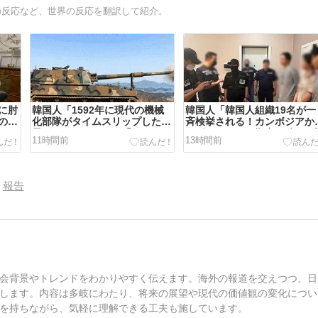
スの反応など、世界の反応を翻訳して紹介。
に肘
韓国人「1592年に現代の機械
韓国人「韓国人組織19名が一
の食
化部隊がタイムスリップした結
斉検挙される！カンボジアか
すぎ
果がこちらです」→「あまりの
カザフスタンへ拠点を移して
11時間前
13時間前
れが
圧倒的な火力差‥」
欺活動を続けたされた犯罪グ
ープの末路がこちらです」
報告
会背景やトレンドをわかりやすく伝えます。海外の報道を交えつつ、日
します。内容は多岐にわたり、将来の展望や現代の価値観の変化につい
を持ちながら、気軽に理解できる工夫も施しています。