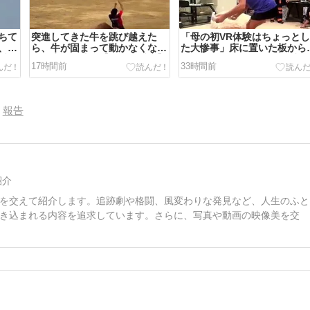
ちて
突進してきた牛を跳び越えた
「母の初VR体験はちょっと
、大
ら、牛が固まって動かなくなっ
た大惨事」床に置いた板から
反
た闘牛場の映像【海外の反応】
ちる父も、次々転がるVR失
17時間前
33時間前
集【海外の反応】
報告
紹介
を交えて紹介します。追跡劇や格闘、風変わりな発見など、人生のふと
き込まれる内容を追求しています。さらに、写真や動画の映像美を交