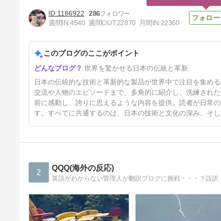
1186922
286
週間IN:
4540
週間OUT:
22870
月間IN:
22360
このブログのここがポイント
海外「日本がキラキラして見え
世界を驚かせる日本の伝統と革新
る…」 日本の街頭インタビュ
ーに登場した女子高生4人組が
4日前
日本の伝統的な技術と革新的な製品が世界中で注目を集める
エモすぎると話題に
交流や人物のエピソードまで、多角的に紹介し、洗練された
前に感動し、誇りに思えるような内容を提供。読者が日常の
す。すべてに共通するのは、日本の技術と文化の深み、そし
QQQ(海外の反応)
2
英語がわからない管理人が翻訳ブログに挑戦・・・？誤訳