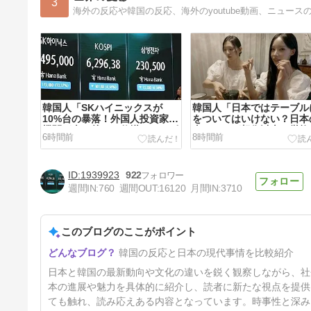
3
海外の反応や韓国の反応、海外のyoutube動画、ニュー
韓国人「SKハイニックスが
韓国人「日本ではテーブル
10%台の暴落！外国人投資家と
をついてはいけない？日本
機関が売り越しを仕掛けコスピ
事マナーが想像以上に厳格
6時間前
8時間前
が4%を超える大幅な下落‥」
て韓国人が衝撃！」→「こ
日本の食事マナーか？‥」
1939923
922
週間IN:
760
週間OUT:
16120
月間IN:
3710
このブログのここがポイント
韓国人「日本が東アジア地域で
韓国の反応と日本の現代事情を比較紹介
最も高い結婚率と出生率を維持
している理由に韓国人が衝
16時間前
日本と韓国の最新動向や文化の違いを鋭く観察しながら、社
撃！」→「これが日本の若者た
ちの生活スタイル‥」
本の進展や魅力を具体的に紹介し、読者に新たな視点を提供
ても触れ、読み応えある内容となっています。時事性と深み