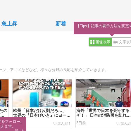
急上昇
新着
【Tips】記事の表示方法を変更
画像表示
文字表
ーツ、アニメなどなど、様々な分野の反応を紹介していきます。
たの
欧州「日本だけ反則だろ…」
海外「世界で日本を死守する
ビ番
世界の『日本びいき』にヨーロ
ぞ！」 日本の消防署を訪れた
行っ
ッパ全土から不満の声
ちびっ子集団が世界をメロメ
グをフォロー。

2日前
3日前
に
使えます。
閉じる