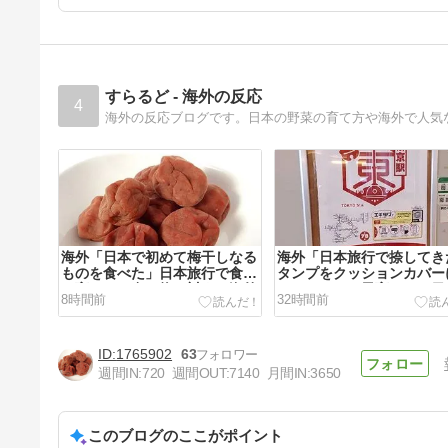
すらるど - 海外の反応
4
海外の反応ブログです。日本の野菜の育て方や海外で人気
海外「日本で初めて梅干しなる
海外「日本旅行で捺してき
ものを食べた」日本旅行で食べ
タンプをクッションカバー
た変わった食べ物に対する海外
てみた！」一風変わった日
8時間前
32時間前
の反応
行の記念品のアイディアに
る海外の反応
1765902
63
週間IN:
720
週間OUT:
7140
月間IN:
3650
このブログのここがポイント