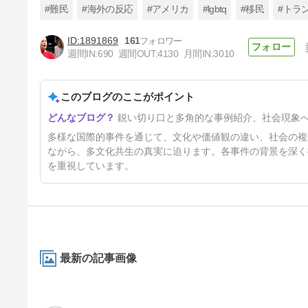
#難民
#海外の反応
#アメリカ
#lgbtq
#移民
#トラ
1891869
161
週間IN:
690
週間OUT:
4130
月間IN:
3010
米：黒人ラップは「作られた人
気」だった？USAID」崩壊後、
ラップ音楽の売上急落…35年
このブログのここがポイント
4日前
ぶりの異常事態[海外の反応]
鋭い切り口と多角的な事例紹介、社会現象
多様な国際的事件を通じて、文化や価値観の違い、社会の複
ながら、多文化共生の真実に迫ります。各事件の背景を深く
を重視しています。
最新の記事画像